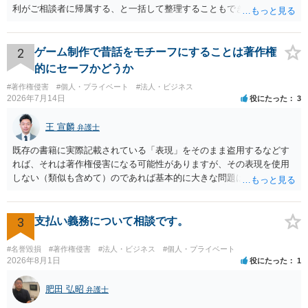
利がご相談者に帰属する、と一括して整理することもできません。 ご
自身が撮影・執筆した写真や文章は、創作性があれば原則としてご自
身が著作権者です。 他方、ブランド名、文字主体のロゴ、商品情報、
短いキャッチコピー、販売コンセプトなどは、通常、著作物には当た
2
ゲーム制作で昔話をモチーフにすることは著作権
りません。ただし、ロゴに独自の図形やイラスト等が含まれる場合に
的にセーフかどうか
は、その表現部分が著作物となる可能性があります。 また、人物写真
#著作権侵害
#個人・プライベート
#法人・ビジネス
の著作権は撮影者に、肖像に関する権利は被写体本人に帰属します
2026年7月14日
役にたった
3
（著作権法2条・17条）。 ウェブサイト全体に当然に著作権が生じる
わけではありません。デザイナーが独自に制作したイラストやバナー
王 宣麟
弁護士
等は別として、一般的なレイアウトや配色、依頼者から提供された素
材を希望に沿って配置した部分には、通常、著作物性は認められにく
既存の書籍に実際記載されている「表現」をそのまま盗用するなどす
いと考えられます。仮に具体的な画面構成の一部に創作性が認められ
れば、それは著作権侵害になる可能性がありますが、その表現を使用
ても、その権利は当該部分に限られ、ご相談者の写真や文章等を制作
しない（類似も含めて）のであれば基本的に大きな問題は生じないか
実績として掲載する権限まで当然に生じるものではありません。 もっ
と思います。 著作権が守るのは「アイデア」ではなく「具体的な表
とも、契約書がなくても、見積書、メール、利用規約等に実績掲載へ
現」であり、昔話の大筋や設定の骨子だけを使うのは、一般にアイデ
の同意があれば別です。また、単に制作を担当した事実を記載した
ア利用の範囲です。 一方で、特定の作品の文章をそのまま使うことは
3
支払い義務について相談です。
り、公開中のサイトへリンクしたりする行為まで当然に禁止できると
もちろん、表現の選び方や展開が「その作品の本質的特徴を直接感得
は限りません。 人物写真については、通常のSNSへの無断掲載と同
できる」レベルだと、翻案や二次的著作物の問題が出ますのでこの点
#名誉毀損
#著作権侵害
#法人・ビジネス
#個人・プライベート
様、掲載目的、態様、必要性、本人の特定可能性等から判断されま
はご留意ください。
2026年8月1日
役にたった
1
す。営業目的であり、本人も掲載を拒否していることは、違法性を認
める方向の事情となりますが、自動的に肖像権侵害となるわけではあ
肥田 弘昭
弁護士
りません。 まず、見積書、メール、チャット、デザイナーの利用規約