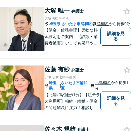
ミがお預かりします。あなた
の代わりに悩み、考え、解決
大塚 唯一
弁護士
策をご提案します。
大塚法律事務所
埼玉県
さいたま市浦和区
浦和駅
から徒歩9分
|
【借金・債務整理】柔軟な料
詳細を見
金設定をご案内。【詐欺・消
る
費者被害】少しでも疑問や不
安を感じた場合はすぐにご相
談を。【不動産・住まい】幅
広い問題に対応しています。
佐藤 有紗
【刑事事件】スピーディーな
弁護士
接見を重視！少年事件は子ど
アネモネ法律事務所
もたちの将来を見据えてサポ
北浦和駅
から徒歩1
埼玉
さいたま市浦和
|
ート。
県
区
分
【北浦和駅徒歩1分】【法テラ
詳細を見
ス利用可】相続・離婚・借金
る
の問題解決に注力！相談して
よかったと思っていただける
よう、お話をしっかり伺い、
具体的なアドバイスを行うよ
佐々木 規雄
弁護士