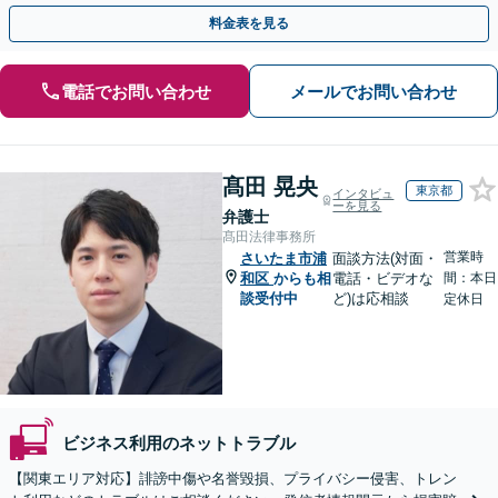
クの口コミ対策／AV出演歴の削除／トレントなど
料金表を見る
電話でお問い合わせ
メールでお問い合わせ
髙田 晃央
東京都
インタビュ
ーを見る
弁護士
髙田法律事務所
営業時
さいたま市浦
面談方法(対面・
和区
からも相
電話・ビデオな
間：本日
談受付中
ど)は応相談
定休日
ビジネス利用のネットトラブル
【関東エリア対応】誹謗中傷や名誉毀損、プライバシー侵害、トレン