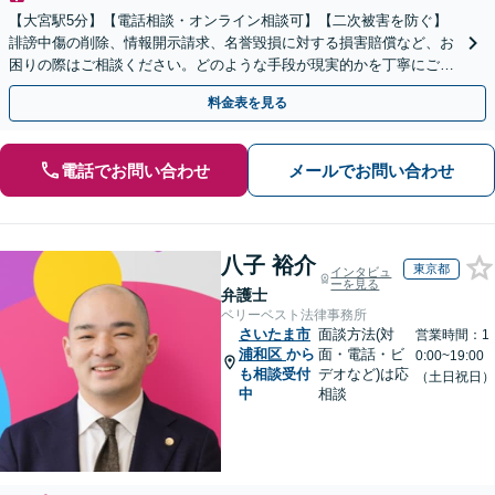
【大宮駅5分】【電話相談・オンライン相談可】【二次被害を防ぐ】
誹謗中傷の削除、情報開示請求、名誉毀損に対する損害賠償など、お
困りの際はご相談ください。どのような手段が現実的かを丁寧にご説
明し、依頼者さまにとって納得のいく解決を目指します。
料金表を見る
電話でお問い合わせ
メールでお問い合わせ
八子 裕介
東京都
インタビュ
ーを見る
弁護士
ベリーベスト法律事務所
さいたま市
面談方法(対
営業時間：1
浦和区
から
面・電話・ビ
0:00~19:00
も相談受付
デオなど)は応
（土日祝日）
中
相談