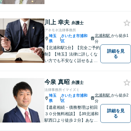
の方はお早めにご相談くださ
い。多くのお客様から高評価
をいただいています。【浦和
川上 幸夫
駅5分】【プライバシー配慮】
弁護士
【平日22時・土日祝20時ま
アネモネ法律事務所
で】【弁護士歴10年以上】
北浦和駅
から徒歩1
埼玉
さいたま市浦和
|
県
区
分
【北浦和駅1分】【完全ご予約
詳細を見
制】【埼玉】法律に詳しくな
る
い方でも不安なく話せるよ
う、わかりやすくご説明する
ことを心がけています。 難し
く感じがちな法律問題も、少
今泉 真昭
弁護士
しずつ一緒に整理していきま
法律事務所イマイズミ
しょう。
北浦和駅
から徒歩2
埼玉
さいたま市浦和
|
県
区
分
【遺産相続・債務整理は初回
詳細を見
３０分無料相談】【JR北浦和
る
駅西口より徒歩２分】あなた
の悩み、法律事務所イマイズ