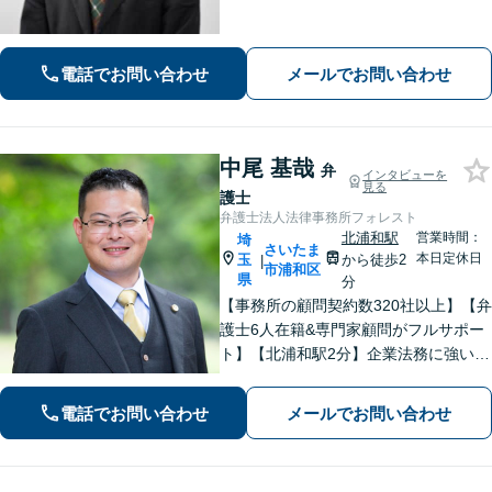
婚等の家事事件・企業法務のご相談を
お受けしております。まずはお問い合
わせ下さい。
電話でお問い合わせ
メールでお問い合わせ
中尾 基哉
弁
インタビューを
見る
護士
弁護士法人法律事務所フォレスト
北浦和駅
営業時間：
埼
さいたま
本日定休日
玉
から徒歩2
|
市浦和区
県
分
【事務所の顧問契約数320社以上】【弁
護士6人在籍&専門家顧問がフルサポー
ト】【北浦和駅2分】企業法務に強い弁
護士が労働雇用、債権回収、刑事、不
動産などに対応します。中小企業さ
電話でお問い合わせ
メールでお問い合わせ
ま、個人事業主さまからのご相談に注
力【初回面談無料】