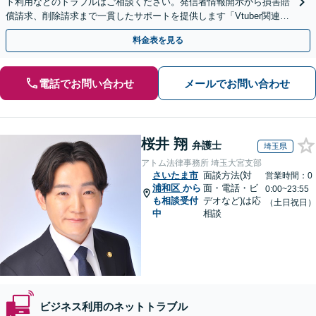
ト利用などのトラブルはご相談ください。発信者情報開示から損害賠
償請求、削除請求まで一貫したサポートを提供します「Vtuber関連、
SNSアカウント凍結、AI関連のトラブルなど」
料金表を見る
電話でお問い合わせ
メールでお問い合わせ
桜井 翔
弁護士
埼玉県
アトム法律事務所 埼玉大宮支部
さいたま市
面談方法(対
営業時間：0
浦和区
から
面・電話・ビ
0:00~23:55
も相談受付
デオなど)は応
（土日祝日）
中
相談
ビジネス利用のネットトラブル