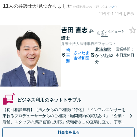
11
人の弁護士が見つかりました
(検索結果について詳しくは
こちら
)
11件中 1-11件を表示
𠮷田 直志
弁
インタビューを
見る
護士
弁護士法人法律事務所フォレスト
北浦和駅
営業時間：
埼
さいたま
本日定休日
玉
から徒歩2
|
市浦和区
県
分
ビジネス利用のネットトラブル
【初回相談無料】【法人からのご相談に特化】「インフルエンサーを
束ねるプロデューサーからのご相談・顧問契約の実績あり」「企業・
店舗、スタッフの風評被害に対応」依頼者さまの立場に立ち、丁寧な
説明と迅速な対応で不安を解消【夜間相談可】
料金表を見る