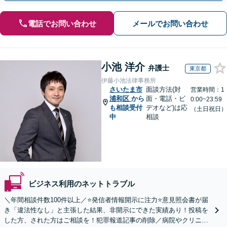
電話でお問い合わせ
メールでお問い合わせ
小池 洋介
弁護士
東京都
伊藤小池法律事務所
さいたま市
面談方法(対
営業時間：1
浦和区
から
面・電話・ビ
0:00~23:59
も相談受付
デオなど)は応
（土日祝日）
中
相談
ビジネス利用のネットトラブル
＼年間相談件数100件以上／⭐️発信者情報開示に注力⭐️意見照会書が届
き「違法性なし」と主張した結果、非開示にできた実績あり！投稿を
した方、された方はご相談を！犯罪報道記事の削除／病院やクリニッ