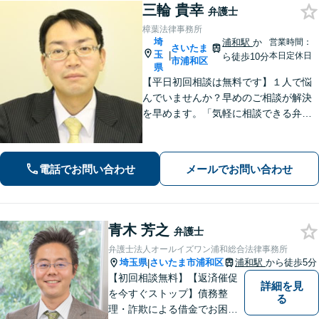
三輪 貴幸
弁護士
樟葉法律事務所
埼
浦和駅
か
営業時間：
さいたま
玉
|
本日定休日
ら徒歩10分
市浦和区
県
【平日初回相談は無料です】１人で悩
んでいませんか？早めのご相談が解決
を早めます。「気軽に相談できる弁護
士」として企業法務、相続から借金問
題まで広く対応。裁判所隣の立地を活
かした迅速な行動力でサポートしま
電話でお問い合わせ
メールでお問い合わせ
す。まずはお気軽にご相談ください。
青木 芳之
弁護士
弁護士法人オールイズワン浦和総合法律事務所
埼玉県
さいたま市浦和区
浦和駅
から徒歩5分
|
【初回相談無料】【返済催促
詳細を見
を今すぐストップ】債務整
る
理・詐欺による借金でお困り