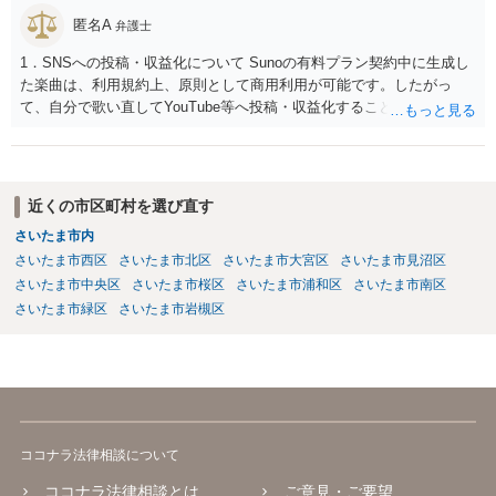
匿名A
弁護士
1．SNSへの投稿・収益化について Sunoの有料プラン契約中に生成し
た楽曲は、利用規約上、原則として商用利用が可能です。したがっ
て、自分で歌い直してYouTube等へ投稿・収益化することも、通常は
可能と考えられます。ただし、生成時点のプランと最新の利用規約は
確認してください。 2．メロディーや伴奏の使用について AIボーカル
を自分の歌声に差し替えても、メロディーや伴奏を使用する以上、Su
noの規約が適用されます。有料プランで適法に生成したものであれ
近くの市区町村を選び直す
ば、原則として使用可能です。 3．著作権とJASRAC登録について Su
さいたま市内
noが商用利用を認めていても、日本法上、その楽曲に著作権が発生す
さいたま市西区
さいたま市北区
さいたま市大宮区
さいたま市見沼区
るとは限りません。AIが自動生成したメロディーや伴奏について、人
の創作的な関与が乏しい場合、著作権が認められない可能性がありま
さいたま市中央区
さいたま市桜区
さいたま市浦和区
さいたま市南区
す。自分で歌い直しただけで、作曲部分の著作権が発生するわけでも
さいたま市緑区
さいたま市岩槻区
ありません。 なお、自分で歌い直した歌唱については、楽曲自体に著
作権が成立するか否かとは別に、実演家としての著作隣接権が生じま
す。ただし、この権利は、Sunoが生成したメロディーや伴奏自体につ
いて著作権を取得することを意味するものではありません。 JASRAC
への登録は必須ではありません。登録を希望する場合は、自分が作
詞、作曲、編曲等にどの程度創作的に関与したかを説明できることが
ココナラ法律相談について
重要です。 4．音楽配信やライブについて SpotifyやApple Musicでの
配信、販売、ライブでの歌唱も、Sunoの規約上の商用利用条件を満た
ココナラ法律相談とは
ご意見・ご要望