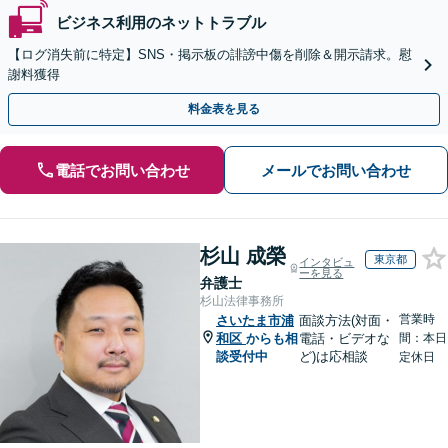
ビジネス利用のネットトラブル
【ログ消失前に特定】SNS・掲示板の誹謗中傷を削除＆開示請求。慰
謝料獲得
料金表を見る
電話でお問い合わせ
メールでお問い合わせ
杉山 成榮
東京都
インタビュ
ーを見る
弁護士
杉山法律事務所
営業時
さいたま市浦
面談方法(対面・
和区
からも相
電話・ビデオな
間：本日
談受付中
ど)は応相談
定休日