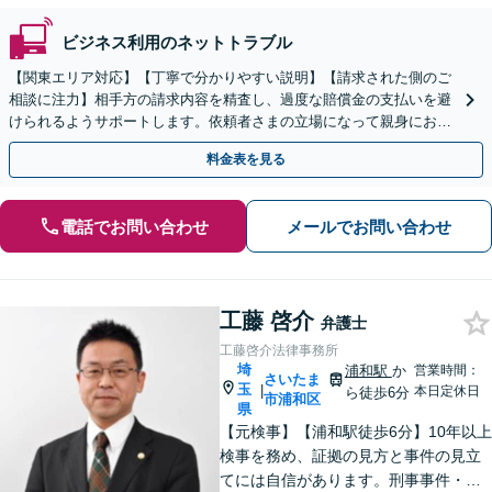
ビジネス利用のネットトラブル
【関東エリア対応】【丁寧で分かりやすい説明】【請求された側のご
相談に注力】相手方の請求内容を精査し、過度な賠償金の支払いを避
けられるようサポートします。依頼者さまの立場になって親身にお話
を伺いますので、ぜひご相談ください。【WEB面談可】
料金表を見る
電話でお問い合わせ
メールでお問い合わせ
工藤 啓介
弁護士
工藤啓介法律事務所
埼
浦和駅
か
営業時間：
さいたま
玉
|
本日定休日
ら徒歩6分
市浦和区
県
【元検事】【浦和駅徒歩6分】10年以上
検事を務め、証拠の見方と事件の見立
てには自信があります。刑事事件・離