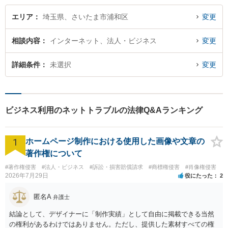
ださい。
エリア
埼玉県、さいたま市浦和区
変更
相談内容
インターネット、法人・ビジネス
変更
詳細条件
未選択
変更
ビジネス利用のネットトラブルの法律Q&Aランキング
1
ホームページ制作における使用した画像や文章の
著作権について
#著作権侵害
#法人・ビジネス
#訴訟・損害賠償請求
#商標権侵害
#肖像権侵害
2026年7月29日
役にたった
2
匿名A
弁護士
結論として、デザイナーに「制作実績」として自由に掲載できる当然
の権利があるわけではありません。ただし、提供した素材すべての権