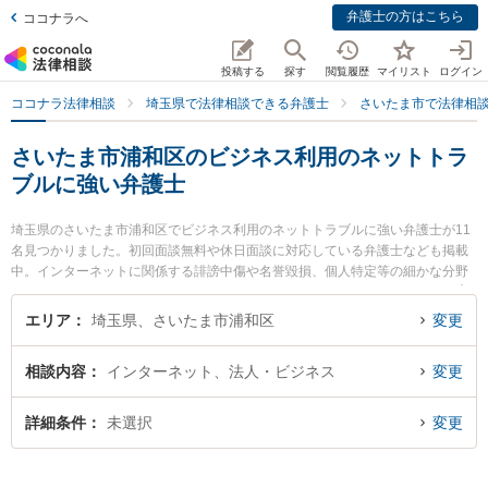
弁護士の方はこちら
ココナラへ
投稿する
探す
閲覧履歴
マイリスト
ログイン
ココナラ法律相談
埼玉県で法律相談できる弁護士
さいたま市で法律相
さいたま市浦和区のビジネス利用のネットトラ
ブルに強い弁護士
埼玉県のさいたま市浦和区でビジネス利用のネットトラブルに強い弁護士が11
名見つかりました。初回面談無料や休日面談に対応している弁護士なども掲載
中。インターネットに関係する誹謗中傷や名誉毀損、個人特定等の細かな分野
での絞り込み検索もでき便利です。特に弁護士法人法律事務所フォレストの𠮷
田 直志弁護士や工藤啓介法律事務所の工藤 啓介弁護士、弁護士法人法律事務所
エリア
埼玉県、さいたま市浦和区
変更
フォレストの中尾 基哉弁護士のプロフィール情報や弁護士費用、強みなどが注
目されています。『さいたま市浦和区で土日や夜間に発生したビジネス利用の
相談内容
インターネット、法人・ビジネス
変更
ネットトラブルのトラブルを今すぐに弁護士に相談したい』『ビジネス利用の
ネットトラブルのトラブル解決の実績豊富な近くの弁護士を検索したい』『初
回相談無料でビジネス利用のネットトラブルを法律相談できるさいたま市浦和
詳細条件
未選択
変更
区内の弁護士に相談予約したい』などでお困りの相談者さんにおすすめです。