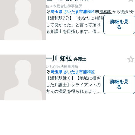
う心がけております。 新たな
佐々木総合法律事務所
人生の第一歩を全力でサポー
埼玉県
さいたま市浦和区
浦和駅
から徒歩7分
|
トいたしますので、ぜひご相
【浦和駅7分】「あなたに相談
詳細を見
談ください。
して良かった」と言って頂け
る
る弁護士を目指します。借
金・交通事故・離婚など、幅
広いお困りごとに対応してま
いります。まずはご相談くだ
一川 知弘
さいませ。【近隣駐車場あ
弁護士
り】
いちかわ法律事務所
埼玉県
さいたま市浦和区
|
【浦和駅近く】【地域に根ざ
詳細を見
した弁護士】クライアントの
る
方々の満足を得られるよう最
善を尽くします。交通事故／
離婚問題／刑事事件／労働問
題／企業法務など、幅広く対
応可能。【明確な料金体系】
法律トラブルでお悩みの方
は、どうぞお気軽にご相談く