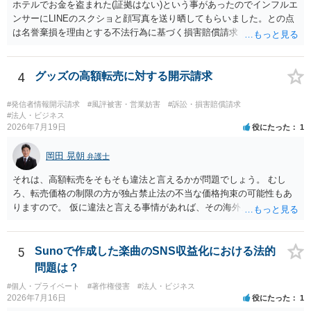
を確認したうえで、「提供素材及びこれを含む画面の複製・SNS掲載
ホテルでお金を盗まれた(証拠はない)という事があったのでインフルエ
を許諾しない」と書面で明確に通知することをお勧めします。すでに
ンサーにLINEのスクショと顔写真を送り晒してもらいました。との点
掲載された場合は、URL、掲載日時、画面を保存してから削除を求め
は名誉棄損を理由とする不法行為に基づく損害賠償請求（共同不法行
てください。
為）の対象となるかと思います。但し、慰謝料額としては、「その後
その人が会社を経営しているようで仕事が飛んだとのことでその分の
賠償金と8人分の従業員の年間利益を請求すると言われています。」で
4
グッズの高額転売に対する開示請求
の計算がすべて損害とならないかと思いますので、損害額で争っても
良いかと思います。ご参考にしてください。
#発信者情報開示請求
#風評被害・営業妨害
#訴訟・損害賠償請求
#法人・ビジネス
2026年7月19日
役にたった
1
岡田 晃朝
弁護士
それは、高額転売をそもそも違法と言えるかが問題でしょう。 むし
ろ、転売価格の制限の方が独占禁止法の不当な価格拘束の可能性もあ
りますので。 仮に違法と言える事情があれば、その海外メーカーの権
利侵害ですから、その海外メーカーからの請求があれば可能性はあり
ます。
5
Sunoで作成した楽曲のSNS収益化における法的
問題は？
#個人・プライベート
#著作権侵害
#法人・ビジネス
2026年7月16日
役にたった
1