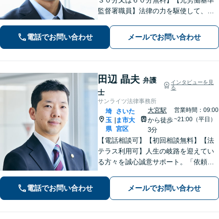
監督署職員】法律の力を駆使して、ト
ラブルで悩まれている多くの方を救い
たいと思っています。費用が不安な方
電話でお問い合わせ
メールでお問い合わせ
もご相談ください。【大宮駅徒歩４
分】【電話相談可】
田辺 晶夫
弁護
インタビューを見
る
士
サンライツ法律事務所
大宮駅
営業時間：09:00
埼
さいた
~21:00（平日）
玉
ま市大
から徒歩
|
県
宮区
3分
【電話相談可】【初回相談無料】【法
テラス利用可】人生の岐路を迎えてい
る方々を誠心誠意サポート。「依頼者
さまとの対話を大事にしています」男
女問題／借金問題／相続／企業法務／
電話でお問い合わせ
メールでお問い合わせ
刑事事件／交通事故／労働問題など、
幅広く対応【完全個室】【大宮駅3分】