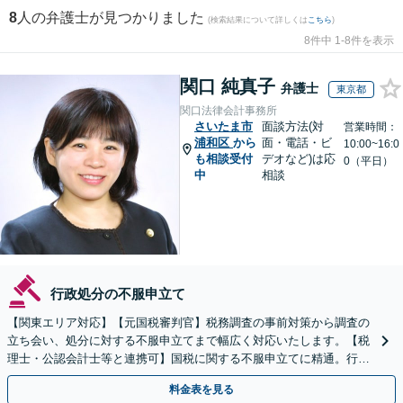
8
人の弁護士が見つかりました
(検索結果について詳しくは
こちら
)
8件中 1-8件を表示
関口 純真子
弁護士
東京都
関口法律会計事務所
さいたま市
面談方法(対
営業時間：
浦和区
から
面・電話・ビ
10:00~16:0
も相談受付
デオなど)は応
0（平日）
中
相談
行政処分の不服申立て
【関東エリア対応】【元国税審判官】税務調査の事前対策から調査の
立ち会い、処分に対する不服申立てまで幅広く対応いたします。【税
理士・公認会計士等と連携可】国税に関する不服申立てに精通。行政
側の知見を活かしたサポートいたします
料金表を見る