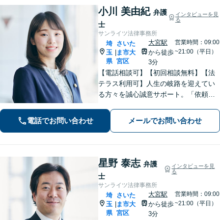
小川 美由紀
弁護
インタビューを見
る
士
サンライツ法律事務所
大宮駅
営業時間：09:00
埼
さいた
~21:00（平日）
玉
ま市大
から徒歩
|
県
宮区
3分
【電話相談可】【初回相談無料】【法
テラス利用可】人生の岐路を迎えてい
る方々を誠心誠意サポート。「依頼者
さまとの対話を大事にしています」男
女問題／借金問題／相続／企業法務／
電話でお問い合わせ
メールでお問い合わせ
刑事事件／交通事故／労働問題など、
幅広く対応【完全個室】【大宮駅3分】
星野 泰志
弁護
インタビューを見
る
士
サンライツ法律事務所
大宮駅
営業時間：09:00
埼
さいた
~21:00（平日）
玉
ま市大
から徒歩
|
県
宮区
3分