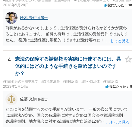
2018年5月28日
役にたった
18
鈴木 崇裕
弁護士
前科があるかないかによって，生活保護が受けられるかどうかが変わ
ることはありません。 前科の有無は，生活保護の受給要件ではありま
せん。 役所は生活保護に消極的（できれば受け容れたくない）な姿勢
を示すことが多いようですが， 受給要件を満たしていることをきちん
と説明しましょう。
4
憲法の保障する請願権を実際に行使するには、具
体的にはどのような手続きを踏めばよいのです
か？
#行政処分の不服申立て
#自治体法務
#住民訴訟
#国や自治体
#行政訴訟
2023年1月14日
役にたった
5
佐藤 充崇
弁護士
どこに何を請願するのかで手続きが違います。 一般の官公署について
は請願法が定め、国会の各議院に対する定めは国会法や衆議院規則・
参議院規則、地方議会に対する請願は地方自治法124条・125条が定め
ています。 請願を行おうとする官公署にまず問いあわせるのが比較的
スムースかと思います。