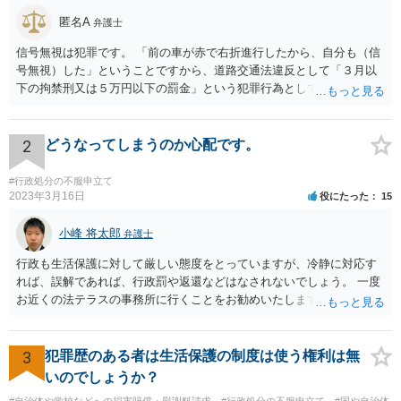
匿名A
弁護士
信号無視は犯罪です。 「前の車が赤で右折進行したから、自分も（信
号無視）した」ということですから、道路交通法違反として「３月以
下の拘禁刑又は５万円以下の罰金」という犯罪行為として処罰される
可能性がありました。 となると、警察官としては、あなたがサインし
ようとしまいと現行犯逮捕できるわけです。 そこを、「サインをしな
いと逮捕する」というのは、「現行犯逮捕して刑事処分（罰金でも前
2
どうなってしまうのか心配です。
科になる）にできるが、認めてサインすれば反則処理（何千円程度の
反則金があっても前科にならない）ですませてあげる」という意味で
#行政処分の不服申立て
す。 あなたはこの警察官を非難するのではなく、感謝すべきというこ
2023年3月16日
役にたった
15
とです。 警察官の「こんな事を言うのだったら免許証返した方がい
い」との発言ですが、実際「前の車が赤で右折進行したから、自分も
小峰 将太郎
弁護士
（信号無視）した」というあなたと同じ考えの人が運転をしている公
行政も生活保護に対して厳しい態度をとっていますが、冷静に対応す
道は、きちんと交通ルールを守っている人や歩行者らにとってとても
れば、誤解であれば、行政罰や返還などはなされないでしょう。 一度
危険なものであり怖いので、そのような人には是非とも運転免許を返
お近くの法テラスの事務所に行くことをお勧めいたします。
納してほしいと思うのが社会の大勢です。 実際「交通違反を繰り返せ
ば免許停止や取消（強制返納）になる」のはそういうことです。 たま
たま（あなたにとって）いい警察官にあたったことをきっかけに、む
3
犯罪歴のある者は生活保護の制度は使う権利は無
しろ今回を苦い薬（良い教訓）として反省し、次回から「前の車は赤
で右折進行したけど、自分は右折進行を思いとどまった」と交通ルー
いのでしょうか？
ルを遵守するドライバーになってほしいと期待しています。
#自治体や学校などへの損害賠償・慰謝料請求
#行政処分の不服申立て
#国や自治体