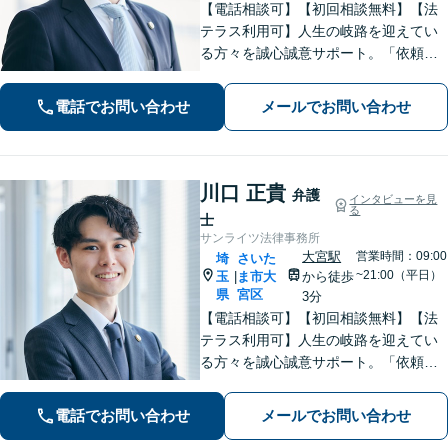
【電話相談可】【初回相談無料】【法
テラス利用可】人生の岐路を迎えてい
る方々を誠心誠意サポート。「依頼者
さまとの対話を大事にしています」男
女問題／借金問題／相続／企業法務／
電話でお問い合わせ
メールでお問い合わせ
刑事事件／交通事故／労働問題など、
幅広く対応【完全個室】【大宮駅3分】
川口 正貴
弁護
インタビューを見
る
士
サンライツ法律事務所
大宮駅
営業時間：09:00
埼
さいた
~21:00（平日）
玉
ま市大
から徒歩
|
県
宮区
3分
【電話相談可】【初回相談無料】【法
テラス利用可】人生の岐路を迎えてい
る方々を誠心誠意サポート。「依頼者
さまとの対話を大事にしています」男
女問題／借金問題／相続／企業法務／
電話でお問い合わせ
メールでお問い合わせ
刑事事件／交通事故／労働問題など、