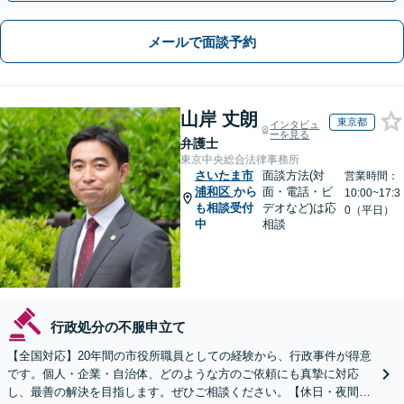
メールで面談予約
山岸 丈朗
東京都
インタビュ
ーを見る
弁護士
東京中央総合法律事務所
さいたま市
面談方法(対
営業時間：
浦和区
から
面・電話・ビ
10:00~17:3
も相談受付
デオなど)は応
0（平日）
中
相談
行政処分の不服申立て
【全国対応】20年間の市役所職員としての経験から、行政事件が得意
です。個人・企業・自治体、どのような方のご依頼にも真摯に対応
し、最善の解決を目指します。ぜひご相談ください。【休日・夜間相