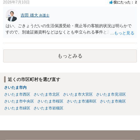
導されています。 保育園との相談や交渉で解決できない時には、区市
2026年7月10日
役にたった
2
町村の担当課に苦情を上げることになります。また、都道府県には
「福祉サービス運営適正化委員会」が設置されています。 認可保育所
吉田 雄大
弁護士
はもちろんのこと、認可外の保育施設でも補助金を受けている施設
はい、ごきょうだいの生活保護受給・廃止等の客観的状況は明らかで
は、市や区、都道府県などの責任の範囲内にありますから、役所も相
すので、別途証拠資料などはなくとも申立られる事件と思います。
談に応じなくてはなりません。
もっとみる
近くの市区町村を選び直す
さいたま市内
さいたま市西区
さいたま市北区
さいたま市大宮区
さいたま市見沼区
さいたま市中央区
さいたま市桜区
さいたま市浦和区
さいたま市南区
さいたま市緑区
さいたま市岩槻区