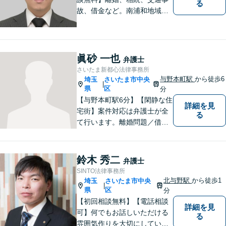
る
故、借金など。南浦和地域の
方々に密着して問題解決させ
て頂いています。ご依頼者さ
まにとって何が一番最適なの
かを常に考えて弁護に取り組
眞砂 一也
弁護士
んでまいります。
さいたま新都心法律事務所
与野本町駅
から徒歩6
埼玉
さいたま市中央
|
県
区
分
【与野本町駅6分】【閑静な住
詳細を見
宅街】案件対応は弁護士が全
る
て行います。離婚問題／借
金・債務整理／交通事故など
幅広く対応しております。迅
速かつ丁寧な対応を心がけて
鈴木 秀二
弁護士
おりますので、お気軽にご相
SINTO法律事務所
談ください。【弁護士歴10年
北与野駅
から徒歩1
埼玉
さいたま市中央
|
以上】【初回相談30分無料】
県
区
分
【初回相談無料】【電話相談
詳細を見
可】何でもお話しいただける
る
雰囲気作りを大切にしていま