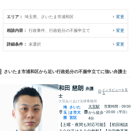
は、どうぞお気軽にご相談く
ださい。
エリア
埼玉県、さいたま市浦和区
変更
相談内容
行政事件、行政処分の不服申立て
変更
詳細条件
未選択
変更
さいたま市浦和区から近い行政処分の不服申立てに強い弁護士
和田 慈朗
弁護
インタビューを見
る
士
大宮ありあけ法律事務所
大宮駅
営業時間：09:00
埼
さいた
~20:00（平日）
玉
ま市大
から徒歩
|
県
宮区
4分
【土曜・夜間も対応可能】【初回相談
３０分又は６０分無料】【元労働基準