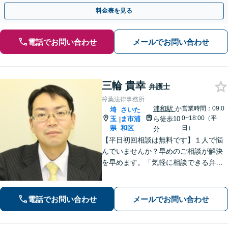
談可】【ビデオ面談可】【銀座駅1分】
料金表を見る
電話でお問い合わせ
メールでお問い合わせ
三輪 貴幸
弁護士
樟葉法律事務所
浦和駅
か
営業時間：09:0
埼
さいた
0~18:00（平
玉
ま市浦
ら徒歩10
|
県
和区
日）
分
【平日初回相談は無料です】１人で悩
んでいませんか？早めのご相談が解決
を早めます。「気軽に相談できる弁護
士」として企業法務、相続から借金問
題まで広く対応。裁判所隣の立地を活
かした迅速な行動力でサポートしま
電話でお問い合わせ
メールでお問い合わせ
す。まずはお気軽にご相談ください。