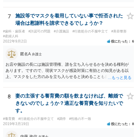
弁護士の方の方が，動いてもらいやすいかと思います。
7
施設等でマスクを着用していない事で拒否された
場合は慰謝料を請求できるでしょうか？
#歯科・歯医者
#許認可の問題
#介護施設
#行政処分の不服申立て
#美容整形
#産婦人科
2022年9月2日
役にたった
6
匿名A
弁護士
お店や施設の長には施設管理権、誰を立ち入らせるかを決める権利が
あります。ですので、現状マスクが感染対策に有効との知見がある以
上、マスクをした方のみを立ち入らせると決めることも自由であり、
不当な差別には当たらないと考えられます。 これが公衆浴場や旅館業
など公益的な側面のある業種ですと、公衆浴場法など各種業法で定め
られた理由以外での利用拒否は禁止されていますし、公の施設でもマ
8
妻の主張する養育費の額を飲まなければ、離婚で
スクなしだけでの利用拒否は問題となりえますが、民間のお店に対し
きないのでしょうか？適正な養育費を知りたいで
ては慰謝料の請求は認められないと考えられます。
す。
#養育費
#行政処分の不服申立て
#調停
#性格の不一致
2019年3月19日
役にたった
8
内藤 政信
弁護士