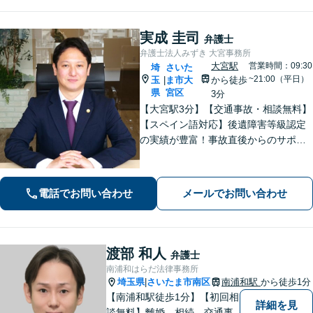
幅広く対応【完全個室】【大宮駅3分】
実成 圭司
弁護士
弁護士法人みずき 大宮事務所
大宮駅
営業時間：09:30
埼
さいた
~21:00（平日）
玉
ま市大
から徒歩
|
県
宮区
3分
【大宮駅3分】【交通事故・相談無料】
【スペイン語対応】後遺障害等級認定
の実績が豊富！事故直後からのサポー
トで早期解決「後遺障害異議申立によ
り1100万円増額」「債務整理に豊富な
実績あり」最適な債務整理手段をご提
電話でお問い合わせ
メールでお問い合わせ
案【分割・後払い応相談】
渡部 和人
弁護士
南浦和はらだ法律事務所
埼玉県
さいたま市南区
南浦和駅
から徒歩1分
|
【南浦和駅徒歩1分】【初回相
詳細を見
談無料】離婚、相続、交通事