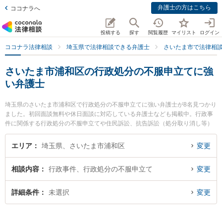
弁護士の方はこちら
ココナラへ
投稿する
探す
閲覧履歴
マイリスト
ログイン
ココナラ法律相談
埼玉県で法律相談できる弁護士
さいたま市で法律相
さいたま市浦和区の行政処分の不服申立てに強
い弁護士
埼玉県のさいたま市浦和区で行政処分の不服申立てに強い弁護士が8名見つかり
ました。初回面談無料や休日面談に対応している弁護士なども掲載中。行政事
件に関係する行政処分の不服申立てや住民訴訟、抗告訴訟（処分取り消し等）
等の細かな分野での絞り込み検索もでき便利です。特に樟葉法律事務所の三輪
貴幸弁護士や弁護士法人KTG 浦和法律事務所の武藤 太平弁護士、工藤啓介法律
エリア
埼玉県、さいたま市浦和区
変更
事務所の工藤 啓介弁護士のプロフィール情報や弁護士費用、強みなどが注目さ
れています。『さいたま市浦和区で土日や夜間に発生した行政処分の不服申立
相談内容
行政事件、行政処分の不服申立て
変更
てのトラブルを今すぐに弁護士に相談したい』『行政処分の不服申立てのトラ
ブル解決の実績豊富な近くの弁護士を検索したい』『初回相談無料で行政処分
の不服申立てを法律相談できるさいたま市浦和区内の弁護士に相談予約した
詳細条件
未選択
変更
い』などでお困りの相談者さんにおすすめです。