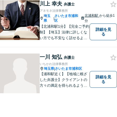
川上 幸夫
お気軽にご相談ください。
弁護士
アネモネ法律事務所
北浦和駅
から徒歩1
埼玉
さいたま市浦和
|
県
区
分
【北浦和駅1分】【完全ご予約
詳細を見
制】【埼玉】法律に詳しくな
る
い方でも不安なく話せるよ
う、わかりやすくご説明する
ことを心がけています。 難し
く感じがちな法律問題も、少
一川 知弘
弁護士
しずつ一緒に整理していきま
いちかわ法律事務所
しょう。
埼玉県
さいたま市浦和区
|
【浦和駅近く】【地域に根ざ
詳細を見
した弁護士】クライアントの
る
方々の満足を得られるよう最
善を尽くします。交通事故／
離婚問題／刑事事件／労働問
題／企業法務など、幅広く対
応可能。【明確な料金体系】
法律トラブルでお悩みの方