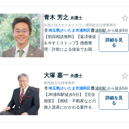
力【初回面談無料】
青木 芳之
弁護士
弁護士法人オールイズワン浦和総合法律事務所
埼玉県
さいたま市浦和区
浦和駅
から徒歩5分
|
【初回相談無料】【返済催促
詳細を見
を今すぐストップ】債務整
る
理・詐欺による借金でお困り
の方はお早めにご相談くださ
い。多くのお客様から高評価
をいただいています。【浦和
大塚 嘉一
駅5分】【プライバシー配慮】
弁護士
【平日22時・土日祝20時ま
菊地総合法律事務所
で】【弁護士歴10年以上】
埼玉県
さいたま市浦和区
浦和駅
から徒歩5分
|
【JR浦和駅徒歩5分】【完全
詳細を見
個室】【相続・不動産などの
る
個人資産にかかわる案件を多
数解決】問題がしかるべき方
向に向かうよう全力でサポー
トさせていただきます。 ぜひ