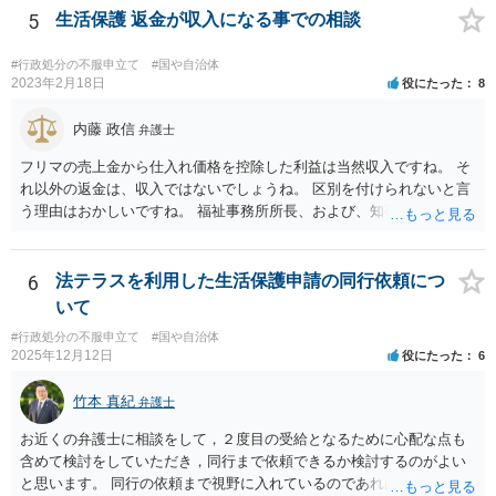
5
生活保護 返金が収入になる事での相談
#行政処分の不服申立て
#国や自治体
2023年2月18日
役にたった
8
内藤 政信
弁護士
フリマの売上金から仕入れ価格を控除した利益は当然収入ですね。 そ
れ以外の返金は、収入ではないでしょうね。 区別を付けられないと言
う理由はおかしいですね。 福祉事務所所長、および、知事、および、
厚労省の担当部を調べて、 それぞれ同文の質問書を送ってみるといい
でしょう。
6
法テラスを利用した生活保護申請の同行依頼につ
いて
#行政処分の不服申立て
#国や自治体
2025年12月12日
役にたった
6
竹本 真紀
弁護士
お近くの弁護士に相談をして，２度目の受給となるために心配な点も
含めて検討をしていただき，同行まで依頼できるか検討するのがよい
と思います。 同行の依頼まで視野に入れているのであれば，お近くの