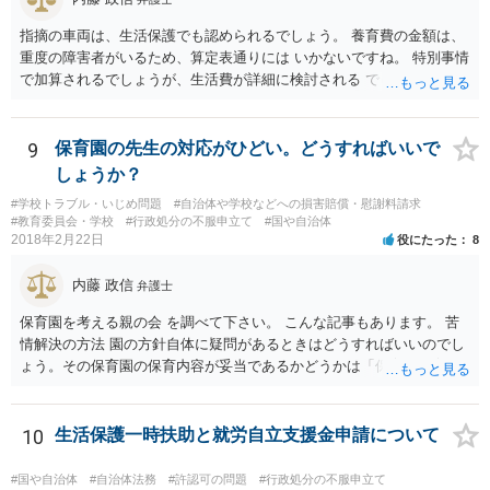
指摘の車両は、生活保護でも認められるでしょう。 養育費の金額は、
重度の障害者がいるため、算定表通りには いかないですね。 特別事情
で加算されるでしょうが、生活費が詳細に検討される でしょう。 退職
金は、勤続年数に対する別居時までの期間の割合で按分 し、その半額
が分与額になるでしょう。 一度家裁に離婚調停の申立てをしないと、
いつまで立っても、 目処がつかないかもしれないですね。
9
保育園の先生の対応がひどい。どうすればいいで
しょうか？
#学校トラブル・いじめ問題
#自治体や学校などへの損害賠償・慰謝料請求
#教育委員会・学校
#行政処分の不服申立て
#国や自治体
2018年2月22日
役にたった
8
内藤 政信
弁護士
保育園を考える親の会 を調べて下さい。 こんな記事もあります。 苦
情解決の方法 園の方針自体に疑問があるときはどうすればいいのでし
ょう。その保育園の保育内容が妥当であるかどうかは「保育所保育指
針」や「第三者評価基準」などのガイドラインで判断できます。 相談
だけで問題が解決できずにこじれた時には、苦情を文書にして保育園
に提出しましょう。園は保護者の苦情に耳を傾けなくてはならないと
10
生活保護一時扶助と就労自立支援金申請について
法律で義務付けられています（児童福祉施設最低基準第十四条の
三）。さらに苦情解決のための第三者委員を施設ごとにおくことも指
#国や自治体
#自治体法務
#許認可の問題
#行政処分の不服申立て