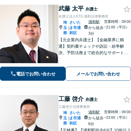
武藤 太平
弁護士
弁護士法人KTG 浦和法律事務所
浦和駅
営業時間：09:00
埼
さいた
~21:00（平日）
玉
ま市浦
から徒歩
|
県
和区
3分
【元企業内弁護士】【金融業界に精
通】契約書チェックや訴訟・紛争解
決、予防法務まで総合的なサポートが
可能です。債権回収の実績も多数！
【ワンストップサービスの提供】
電話でお問い合わせ
メールでお問い合わせ
工藤 啓介
弁護士
工藤啓介法律事務所
浦和駅
営業時間：09:00
埼
さいた
~23:00（平日）
玉
ま市浦
から徒歩
|
県
和区
6分
【元検事】【浦和駅徒歩6分】10年以上