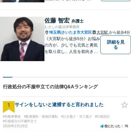
す。弁護士に実際にご依頼な
さるかどうかは、アドバイス
をお聞きになってからの判断
佐藤 智宏
弁護士
で構いませんので、トラブル
むさしの森法律事務所
でお困りの方は一人で悩ま
埼玉県
さいたま市大宮区
大宮駅
から徒歩4分
|
ず、一度お気軽にご相談下さ
《大宮駅から徒歩5分》お悩み
詳細を見
い。
の方が、少しでも元気と勇気
る
を取り戻し、人生を前向きに
歩めるように全力を尽くしま
す。
行政処分の不服申立ての法律Q&Aランキング
1
サインをしないと逮捕すると言われました
#自動車事故
#飲酒運転・無免許運転
#ひき逃げ・当て逃げ
#行政訴訟
#行政処分の不服申立て
2026年2月19日
役にたった
75