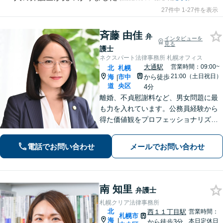
27件中 1-27件を表示
斉藤 由佳
弁
インタビューを
見る
護士
ネクスパート法律事務所 札幌オフィス
大通駅
営業時間：09:00~
北
札幌
21:00（土日祝日）
海
市中
から徒歩
|
道
央区
4分
離婚、不貞慰謝料など、男女問題に最
も力を入れています。公務員経験から
得た価値観をプロフェッショナリズム
活かし、情報の秘匿性と透明性を守り
ながら、正確な情報提供と誠実なコミ
電話でお問い合わせ
メールでお問い合わせ
ュニケーションを心がけて、最善の解
決を目指します。【お子様連れ相談
可】
南 知里
弁護士
札幌クリア法律事務所
北
西１１丁目駅
営業時間：
札幌市
海
|
本日定休日
から徒歩3分