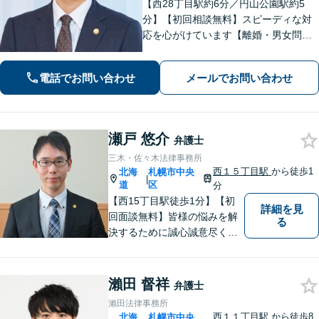
【西28丁目駅約6分／円山公園駅約5
分】【初回相談無料】スピーディな対
応を心がけています【離婚・男女問
題】慰謝料請求／財産分与・熟年離婚
に強い【相続】分割協議や調停の実績
電話でお問い合わせ
メールでお問い合わせ
豊富
瀬戸 悠介
弁護士
三木・佐々木法律事務所
西１５丁目駅
から徒歩1
北海
札幌市中央
|
道
区
分
【西15丁目駅徒歩1分】【初
詳細を見
回面談無料】皆様の悩みを解
る
決するために誠心誠意尽くし
て参ります。相談者や依頼者
の方の心情に共感しながら、
客観的視点も忘れません。
瀨田 督祥
弁護士
【当日／夜間／休日対応可】
瀨田法律事務所
事件の見通しと費用の見込額
西１１丁目駅
から徒歩8
北海
札幌市中央