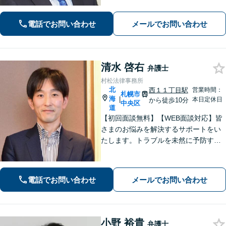
るために、的確かつ迅速な対応を心が
けます【労働・雇用】労使双方の対応
電話でお問い合わせ
メールでお問い合わせ
経験を活かし、相談者さまのご要望に
沿った解決策をご提案いたします
清水 啓右
弁護士
村松法律事務所
北
西１１丁目駅
営業時間：
札幌市
海
|
本日定休日
から徒歩10分
中央区
道
【初回面談無料】【WEB面談対応】皆
さまのお悩みを解決するサポートをい
たします。トラブルを未然に予防する
ためには、早い段階で一度ご相談くだ
さい。
電話でお問い合わせ
メールでお問い合わせ
小野 裕貴
弁護士