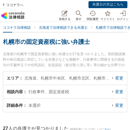
弁護士の方はこちら
ココナラへ
投稿する
探す
閲覧履歴
マイリスト
ログイン
ココナラ法律相談
北海道で法律相談できる弁護士
札幌市で法律相談で
札幌市の固定資産税に強い弁護士
北海道の札幌市で固定資産税に強い弁護士が27名見つかりました。初回面談無
料や休日面談に対応している弁護士なども掲載中。行政事件に関係する行政処
分の不服申立てや住民訴訟、抗告訴訟（処分取り消し等）等の細かな分野での
絞り込み検索もでき便利です。特にネクスパート法律事務所 札幌オフィスの斉
藤 由佳弁護士や札幌クリア法律事務所の南 知里弁護士、さっぽろ法律事務所の
エリア
北海道、札幌市中央区、札幌市北区、札幌市東区、札幌市白石区、札幌市豊平区、札幌市南区、札幌市西区、札幌市厚別区、札幌市手稲区、札幌市清田区
変更
髙橋 友佑弁護士のプロフィール情報や弁護士費用、強みなどが注目されていま
す。『札幌市で土日や夜間に発生した固定資産税のトラブルを今すぐに弁護士
相談内容
行政事件、固定資産税
変更
に相談したい』『固定資産税のトラブル解決の実績豊富な近くの弁護士を検索
したい』『初回相談無料で固定資産税を法律相談できる札幌市内の弁護士に相
談予約したい』などでお困りの相談者さんにおすすめです。
詳細条件
未選択
変更
27
人の弁護士が見つかりました
(検索結果について詳しくは
こちら
)