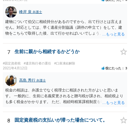
峰岸 泉
弁護士
建物について伯父に相続持分があるのですから、出て行けとは言えま
せん。対応としては、早く遺産分割協議（調停の申立て）をして、建
物をこちらで取得した後、出て行かせればいいでしょう。 建物の固定
資産税については、持分に応じた負担が考えられますが、時効にかか
っていない部分については請求すればいいと思います。 なお、家賃に
ついては、お父様自身が遺産分割手続をしなかったのですから、あき
7
生前に親から相続するかどうか
らめるしかないと思います。
#固定資産税
#遺言執行者の選任
#口座凍結解除
2021年4月12日
役にたった
3
高島 秀行
弁護士
税金の相談は、弁護士でなく税理士に相談された方がよいと思いま
す。 一般的に、生前に名義変更されると贈与税が課され、相続税より
も多く税金がかかります。 ただ、相続時精算課税制度を取れば、実質
的に相続税と同等の税金で済む可能性があります。 実際に税理士にど
ういう場合にどれくらい税金がかかるか計算してもらって どういう方
針を取るか決められたらよいと思います。
8
固定資産税の支払いが滞った場合について。