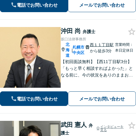
えていきます。弁護士に相談するだけ
電話でお問い合わせ
メールでお問い合わせ
でも解決の道筋が見えて気持ちが楽に
なることもあります。お気軽にご相談
ください。
沖田 尚
弁護士
坂口法律事務所
北
西１１丁目駅
営業時間：
札幌市
海
|
本日定休日
から徒歩3分
中央区
道
【初回面談無料】【西11丁目駅3分】
「もっと早く相談すればよかった」と
なる前に、今の状況をありのままお聞
かせください！状況や立場に合った解
決策を一緒に考えて具体的な解決を導
くことができます。【電話・メール・
電話でお問い合わせ
メールでお問い合わせ
WEB相談可】
武田 憲人
弁
インタビューを
見る
護士