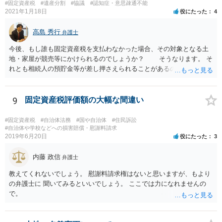
#固定資産税
#遺産分割
#協議
#認知症・意思疎通不能
2021年1月18日
役にたった
4
高島 秀行
弁護士
今後、もし誰も固定資産税を支払わなかった場合、その対象となる土
地・家屋が競売等にかけられるのでしょうか？ そうなります。 そ
れとも相続人の預貯金等が差し押さえられることがあるのでしょう
か？ 可能性はあります。 ただ一般的には不動産の競売になり
ます。 また、固定資産税は遺産分割協議が整わない限り、法定相続分
ではなくあくまで不可分債務（？）ということになって相続人全員、
9
固定資産税評価額の大幅な間違い
一蓮托生の義務が生じるのでしょうか？ 連帯納付義務があるの
で、相続人全員の責任となります。 あなたが立て替えておき、遺
#固定資産税
#自治体法務
#国や自治体
#住民訴訟
産分割の際に精算するのがよいと思います。 遺産分割協議が進ま
#自治体や学校などへの損害賠償・慰謝料請求
2019年6月20日
役にたった
3
ないのであれば、弁護士に相談して、遺産分割調停や審判を した
方が早く解決すると思います。
内藤 政信
弁護士
教えてくれないでしょう。 慰謝料請求権はないと思いますが、もより
の弁護士に 聞いてみるといいでしょう。 ここでは力になれませんの
で。