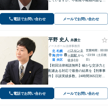
していますが、不動産や離婚問題など
幅広く対応可能です。相談者さまと真
摯に向き合う姿勢を大切にしており、
話しやすい雰囲気作りを心がけており
電話でお問い合わせ
メールでお問い合わせ
ます。お困りの際は、ぜひご相談くだ
さい。
平野 史人
弁護士
ノースポール法律事務所
バスセンタ
営業時間：00:00
北
札幌
~23:59（土日祝
海
市中
ー前駅
から
|
道
央区
日）
徒歩1分
【初回法律相談無料】確かな交渉力と
配慮ある対応で最善の結果を【刑事事
件】示談実績多数。24時間365日対応
で身柄解放・不起訴を目指します【交
通事故】保険会社顧問事務所での勤務
経験あり。【バスセンター前駅3番出口
電話でお問い合わせ
メールでお問い合わせ
徒歩1分】