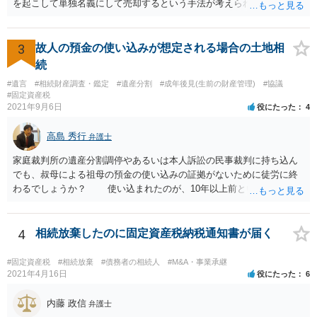
を起こして単独名義にして売却するという手法が考えられます。 相続
人を見つけ出すことは時間と費用はかかりますが、実現できないこと
ではないです。問題は売却できる土地かどうかとどの程度で売却でき
るかになります。 売却できない又は売却できたとしてもわずかな金額
3
故人の預金の使い込みが想定される場合の土地相
であるとなれば、共有持ち分の放棄ができるかの検討になりますが、
続
放棄できたとしても時間と費用はかかるので、固定資産税の金額と比
#遺言
#相続財産調査・鑑定
#遺産分割
#成年後見(生前の財産管理)
#協議
較して費用対効果があるかどうかという検討になります。
#固定資産税
2021年9月6日
役にたった
4
高島 秀行
弁護士
家庭裁判所の遺産分割調停やあるいは本人訴訟の民事裁判に持ち込ん
でも、叔母による祖母の預金の使い込みの証拠がないために徒労に終
わるでしょうか？ 使い込まれたのが、10年以上前ということだと
不当利得返還請求は時効で消滅している可能性があります。 ただ
し、不法行為の構成を取れば知ってから3年以内であれば、損害賠償請
求は可能です。 しかし、使い込みの立証をできるかどうかはわか
4
相続放棄したのに固定資産税納税通知書が届く
りません。 弁護士に面談で詳しい事情を話して相談された方がよ
いと思います。
#固定資産税
#相続放棄
#債務者の相続人
#M&A・事業承継
2021年4月16日
役にたった
6
内藤 政信
弁護士