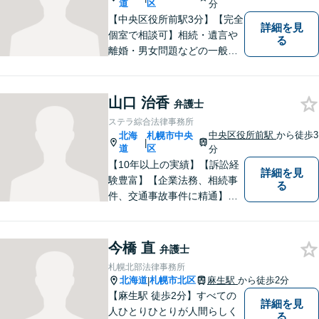
道
区
分
【中央区役所前駅3分】【完全
詳細を見
個室で相談可】相続・遺言や
る
離婚・男女問題などの一般民
事から窃盗・傷害などの刑事
事件まで幅広く取り扱ってお
ります。法律問題は、時間が
山口 治香
弁護士
経過するほど解決が難しくな
ステラ綜合法律事務所
ります。お早めにご相談くだ
中央区役所前駅
から徒歩3
北海
札幌市中央
|
さい。
道
区
分
【10年以上の実績】【訴訟経
詳細を見
験豊富】【企業法務、相続事
る
件、交通事故事件に精通】徹
底した準備で結果につなげ
る。丁寧なコミュニケーショ
ンで、クライアントに寄り添
今橋 直
弁護士
い、最善の解決策をご提案し
札幌北部法律事務所
ます。【講演セミナー多数】
北海道
札幌市北区
麻生駅
から徒歩2分
|
【西11丁目駅5分】【初回面
【麻生駅 徒歩2分】すべての
詳細を見
談無料】
人ひとりひとりが人間らしく
る