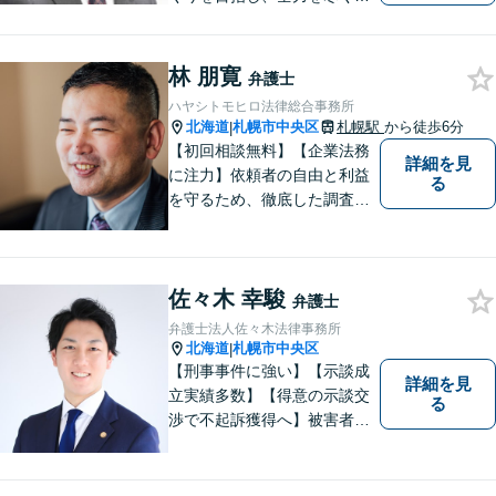
ます。 皆様へ安心をお届けす
るため、最善のリーガルサー
ビスのご提供を心がけており
林 朋寛
弁護士
ます。
ハヤシトモヒロ法律総合事務所
北海道
札幌市中央区
札幌駅
から徒歩6分
|
【初回相談無料】【企業法務
詳細を見
に注力】依頼者の自由と利益
る
を守るため、徹底した調査・
検討の上で、事件・相談に対
応することを心がけていま
す。専門的な問題でも分かり
佐々木 幸駿
やすい説明をすること、動き
弁護士
のあった都度の報告をして、
弁護士法人佐々木法律事務所
依頼者の不安や疑問の解消に
北海道
札幌市中央区
|
努めています。
【刑事事件に強い】【示談成
詳細を見
立実績多数】【得意の示談交
る
渉で不起訴獲得へ】被害者感
情にも配慮した丁寧な示談交
渉【すぐに接見に駆けつけま
す】スピード対応で少しでも