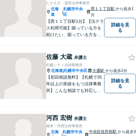
たかさき・渡部法律事務所
もっとも良い解決策を模索致
西１１丁目駅
から徒歩1
北海
札幌市中央
|
します。お気軽にご相談くだ
道
区
分
さい。
【西１１丁目駅1分】【法テラ
詳細を見
ス利用可能】困っている方を
る
助けたい、困っている方を何
とかしたい、という思いから
弁護士を志しました。ご相談
者様を笑顔にできるよう、親
佐藤 大蔵
弁護士
身に寄り添いながら、解決し
札幌シティ法律事務所
ていきます。些細な心配、お
北海道
札幌市中央区
大通駅
から徒歩1分
|
悩みでもぜひお気軽にご相談
【初回相談無料】【札幌で35
詳細を見
ください。
年以上の実績をもつ法律事務
る
所】こんな相談でも対応して
くれるのというお話もいただ
くくらい丁寧なヒアリングを
心がけております。
河西 宏樹
弁護士
橋本・河西法律事務所
中央区役所前駅
から徒歩3
北海
札幌市中央
|