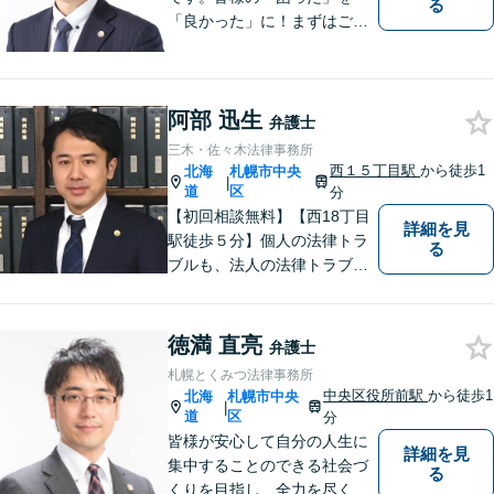
る
「良かった」に！まずはご相
談ください。 水産業経営アド
バイザーとして，農林水産
業・地域振興のお手伝いもし
阿部 迅生
ています。 English available
弁護士
英語対応可
三木・佐々木法律事務所
西１５丁目駅
から徒歩1
北海
札幌市中央
|
道
区
分
【初回相談無料】【西18丁目
詳細を見
駅徒歩５分】個人の法律トラ
る
ブルも、法人の法律トラブル
も、幅広く対応可能です。
【公認会計士／司法書士など
各士業と連携】【医師、建築
徳満 直亮
弁護士
士など各専門家と連携】さま
札幌とくみつ法律事務所
ざまなネットワークを駆使し
中央区役所前駅
から徒歩1
北海
札幌市中央
|
て、有利な解決を目指しま
道
区
分
す。
皆様が安心して自分の人生に
詳細を見
集中することのできる社会づ
る
くりを目指し、全力を尽くし