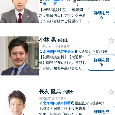
|
を正確に説明します。お気軽
道
区
分
にご相談下さい。
【WEB面談対応】「離婚問
詳細を見
題：徹底的なヒアリングを通
る
じて依頼者様のご要望を丁寧
に把握」「相続問題：依頼者
様が納得できる解決を目指し
ます！遺産分割の相談を中心
小林 晃
弁護士
に幅広い相談に対応」【休
札幌シティ法律事務所
日・夜間相談可】【子連れ相
北海道
札幌市中央区
大通駅
から徒歩1分
|
談可】【完全個室相談】
【初回相談無料】【大通駅1
詳細を見
分】開設40年の歴史。蓄積し
る
た経験と知識を高品質なリー
ガルサービスで還元します
【交通事故】事故被害者の方
は着手金無料で対応可能！早
長友 隆典
めにご相談を【相続遺言】他
弁護士
士業連携で複雑な手続きもワ
長友国際法律事務所
ンストップで対応【土日・夜
北海道
札幌市西区
琴似駅
から徒歩0分
|
間面談OK】
北海道の国際弁護士長友隆典
詳細を見
です。皆様の「困った」を