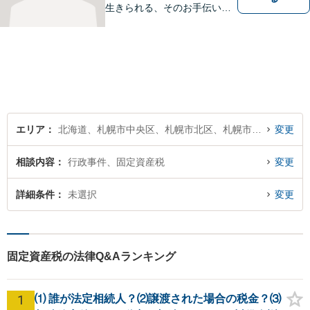
生きられる、そのお手伝いを
したいと思っています。依頼
者さまの抱えていらっしゃる
不安やご希望を丁寧にお伺い
いたします。お気軽にご相談
ください。
エリア
北海道、札幌市中央区、札幌市北区、札幌市東区、札幌市白石区、札幌市豊平区、札幌市南区、札幌市西区、札幌市厚別区、札幌市手稲区、札幌市清田区
変更
相談内容
行政事件、固定資産税
変更
詳細条件
未選択
変更
固定資産税の法律Q&Aランキング
1
⑴ 誰が法定相続人？⑵譲渡された場合の税金？⑶