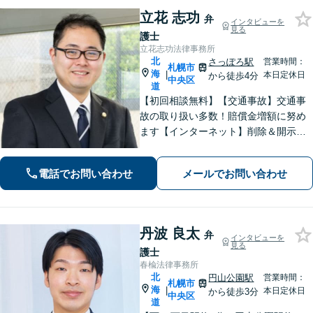
立花 志功
弁
インタビューを
見る
護士
立花志功法律事務所
北
さっぽろ駅
営業時間：
札幌市
海
|
本日定休日
から徒歩4分
中央区
道
【初回相談無料】【交通事故】交通事
故の取り扱い多数！賠償金増額に努め
ます【インターネット】削除＆開示請
求はお任せ！書き込んだ方も対応【刑
事事件】超速対応！【電話・メール相
電話でお問い合わせ
メールでお問い合わせ
談可】【大通駅／札幌駅5分】
丹波 良太
弁
インタビューを
見る
護士
春楡法律事務所
北
円山公園駅
営業時間：
札幌市
海
|
本日定休日
から徒歩3分
中央区
道