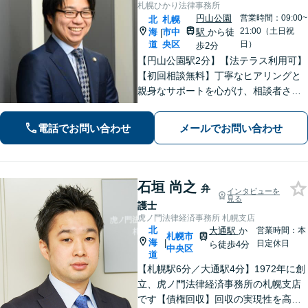
札幌ひかり法律事務所
円山公園
営業時間：09:00~
北
札幌
21:00（土日祝
海
市中
駅
から徒
|
道
央区
日）
歩2分
【円山公園駅2分】【法テラス利用可】
【初回相談無料】丁寧なヒアリングと
親身なサポートを心がけ、相談者さま
に満足してもらえる結果を目指しま
す。離婚や労働、相続など幅広い分野
電話でお問い合わせ
メールでお問い合わせ
に対応しておりますので、ぜひご相談
ください。【電話相談可】【休日・夜
間面談可】
石垣 尚之
弁
インタビューを
見る
護士
虎ノ門法律経済事務所 札幌支店
北
大通駅
か
営業時間：本
札幌市
海
|
日定休日
ら徒歩4分
中央区
道
【札幌駅6分／大通駅4分】1972年に創
立、虎ノ門法律経済事務所の札幌支店
です【債権回収】回収の実現性を高め