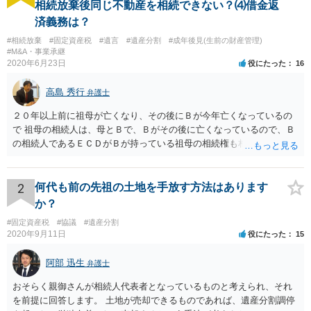
相続放棄後同じ不動産を相続できない？⑷借金返
済義務は？
#相続放棄
#固定資産税
#遺言
#遺産分割
#成年後見(生前の財産管理)
#M&A・事業承継
2020年6月23日
役にたった
16
高島 秀行
弁護士
２０年以上前に祖母が亡くなり、その後にＢが今年亡くなっているの
で 祖母の相続人は、母とＢで、Ｂがその後に亡くなっているので、Ｂ
の相続人であるＥＣＤがＢが持っている祖母の相続権も相続すること
となります。 したがって、遺産分割協議するにも、相続放棄するにも
Ｅも行う必要があります。 Ｂの配偶者であるＥは常にＢの相続人とな
ります。
2
何代も前の先祖の土地を手放す方法はあります
か？
#固定資産税
#協議
#遺産分割
2020年9月11日
役にたった
15
阿部 迅生
弁護士
おそらく親御さんが相続人代表者となっているものと考えられ、それ
を前提に回答します。 土地が売却できるものであれば、遺産分割調停