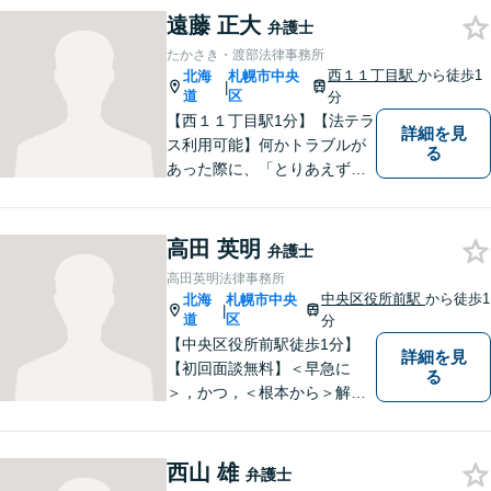
早い釈放へ！離婚トラブル／
遠藤 正大
弁護士
交通事故被害の方の対応実績
たかさき・渡部法律事務所
多数
西１１丁目駅
から徒歩1
北海
札幌市中央
|
道
区
分
【西１１丁目駅1分】【法テラ
詳細を見
ス利用可能】何かトラブルが
る
あった際に、「とりあえずあ
の人に相談してみよう！」と
真っ先に思い浮かべてもらえ
るような弁護士を目指してい
高田 英明
弁護士
ます。丁寧にお話を伺い、不
高田英明法律事務所
安解消のお手伝いをさせてい
中央区役所前駅
から徒歩1
北海
札幌市中央
|
ただきます。
道
区
分
【中央区役所前駅徒歩1分】
詳細を見
【初回面談無料】＜早急に
る
＞，かつ，＜根本から＞解決
することをモットーにしてお
ります。経済状況等を踏まえ
て，最適な対応を模索しま
西山 雄
弁護士
す。【夜間／休日対応可能】