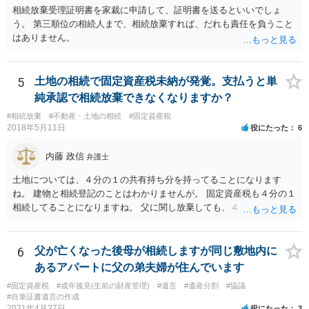
相続放棄受理証明書を家裁に申請して、証明書を送るといいでしょ
う。 第三順位の相続人まで、相続放棄すれば、だれも責任を負うこと
はありません。
5
土地の相続で固定資産税未納が発覚。支払うと単
純承認で相続放棄できなくなりますか？
#相続放棄
#不動産・土地の相続
#固定資産税
2018年5月11日
役にたった
6
内藤 政信
弁護士
土地については、４分の１の共有持ち分を持ってることになります
ね。 建物と相続登記のことはわかりませんが。 固定資産税も４分の１
相続してることになりますね。 父に関し放棄しても、４分の１はあな
たが所有していることになりますね。 父の分を払わないようにすれ
ば、単純承認にはならないでしょう。 役所にも話を通しておいた方が
いいでしょう。 あるいは、相続して売却しても、滞納に追いつかない
6
父が亡くなった後母が相続しますが同じ敷地内に
ですかね。
あるアパートに父の弟夫婦が住んでいます
#固定資産税
#成年後見(生前の財産管理)
#遺言
#遺産分割
#協議
#自筆証書遺言の作成
2021年4月27日
役にたった
3