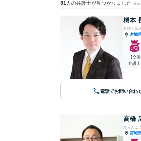
61
人の弁護士が見つかりました
(検索
橋本 
弁護士法
宮城
【交渉
弁護士
電話でお問い合わ
高橋 
からんこ
宮城