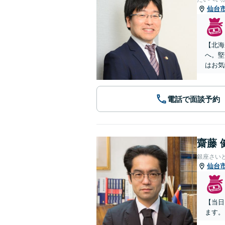
仙台
【北海
へ。堅
はお気
電話で面談予約
齋藤 
銀座さい
仙台
【当日
ます。