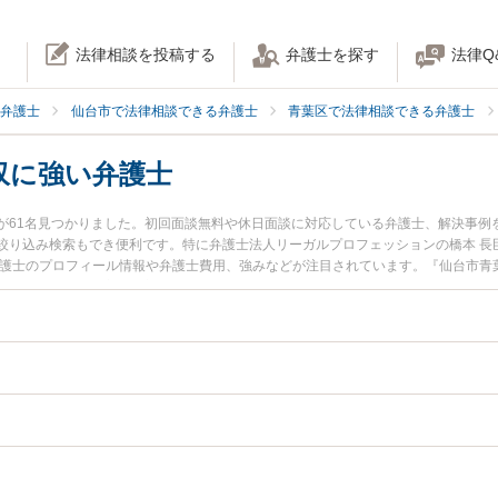
法律相談を投稿する
弁護士を探す
法律Q
弁護士
仙台市で法律相談できる弁護士
青葉区で法律相談できる弁護士
収に強い弁護士
が61名見つかりました。初回面談無料や休日面談に対応している弁護士、解決事例
絞り込み検索もでき便利です。特に弁護士法人リーガルプロフェッションの橋本 長
弁護士のプロフィール情報や弁護士費用、強みなどが注目されています。『仙台市青
のトラブル解決の実績豊富な近くの弁護士を検索したい』『初回相談無料で債権回
すすめです。