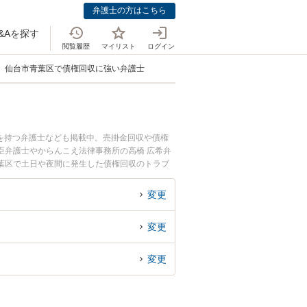
弁護士の方はこちら
&Aを探す
閲覧履歴
マイリスト
ログイン
仙台市青葉区で債権回収に強い弁護士
を持つ弁護士なども掲載中。売掛金回収や債権
臣弁護士やからんこえ法律事務所の高橋 広希弁
葉区で土日や夜間に発生した債権回収のトラブ
収を法律相談できる仙台市青葉区内の弁護士に相
変更
変更
変更