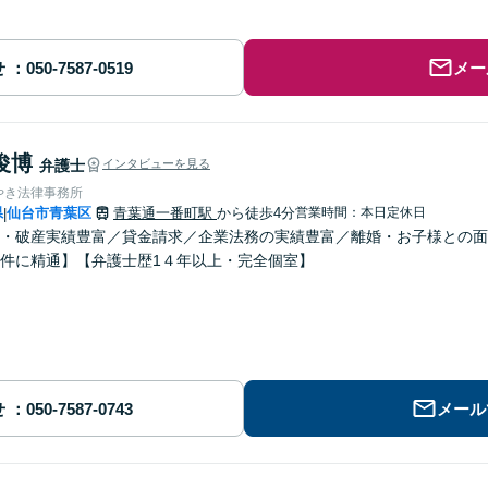
せ
メー
俊博
弁護士
インタビューを見る
やき法律事務所
県
仙台市青葉区
青葉通一番町駅
から徒歩4分
営業時間：本日定休日
|
・破産実績豊富／貸金請求／企業法務の実績豊富／離婚・お子様との面
件に精通】【弁護士歴1４年以上・完全個室】
せ
メール