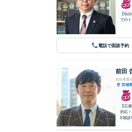
【仙台
でのト
電話で面談予約
前田 
仙台青葉
宮城
【広瀬
対応！
E相談