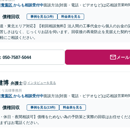
市青葉区
からも相談受付中
面談方法(対面・電話・ビデオなど)は応相談
営業時
債権回収
事例を見る(1件)
料金表を見る
道・東北エリア対応】【初回相談無料】法人間の工事代金から個人のお金の
苦しさはなく、じっくりお話を伺います。回収後の再発防止を見据えた契約
軽にご相談ください。
メール
健博
弁護士
インタビューを見る
とう法律事務所
市青葉区
からも相談受付中
面談方法(対面・電話・ビデオなど)は応相談
営業時間
債権回収
事例を見る(13件)
料金表を見る
・休日・夜間相談可】債権をためない為の予防策と実際の回収はお任せくだ
まずはお電話ください。