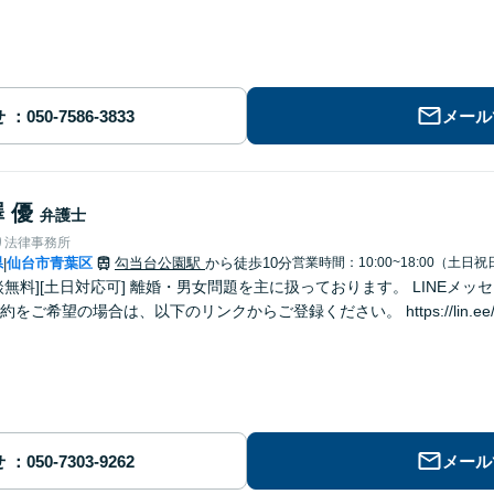
せ
メール
 優
弁護士
り法律事務所
県
仙台市青葉区
勾当台公園駅
から徒歩10分
営業時間：10:00~18:00（土日祝
|
男女問題を主に扱っております。 LINEメッセージでのご予約も対応可能です。 LINE
をご希望の場合は、以下のリンクからご登録ください。 https://lin.ee/u
せ
メール