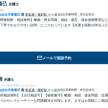
裕己
弁護士
所絆
県
仙台市青葉区
青葉通一番町駅
から徒歩5分
営業時間：本日定休日
|
間無制限・相談無料】離婚・男女問題、相続・遺言、借金債務整理など
丁寧でわかりやすい説明」にこだわっています【弁護士経験15年以上
メールで面談予約
梢
弁護士
人リーガルプロフェッション
県
仙台市青葉区
青葉通一番町駅
から徒歩5分
営業時間：本日定休日
|
所相談無料】【当日相談可】【秘密厳守】離婚、相続、借金問題、交通
うかがいスピーディーな問題解決を目指します。まずはお気軽にご相談