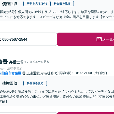
債権回収
事例を見る(1件)
料金表を見る
駅徒歩8分】個人間での金銭トラブルにご対応します。確実な返済のため、
ラブルにも対応できます。スピーディな売掛金の回収を目指します【オンライ
メール
啓吾
弁護士
インタビューを見る
ゆかり法律事務所
県
仙台市青葉区
広瀬通駅
から徒歩3分
営業時間：10:00~21:00（土日祝日）
|
債権回収
料金表を見る
通駅約3分】実績多数！これまでに培ったノウハウを活かしてスピーディな
工事代金や売買代金の未払い／家賃滞納／貸付金の返済滞納など【初回60分無
可能】