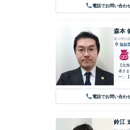
電話でお問い合わ
森本 
菊川明法
仙台
【北海
者さま
ー」【
電話でお問い合わ
鈴江 
たいへい