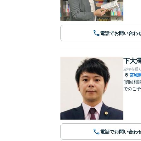
電話でお問い合わ
下大澤
定禅寺通
宮城
[初回相談無料][土日対応可] 離婚・
でのご予約
電話でお問い合わ