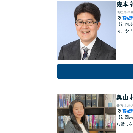
森本 
法律事務
宮城
【初回時
向」や「
奥山 
弁護士法
宮城
【初回来
お話しを