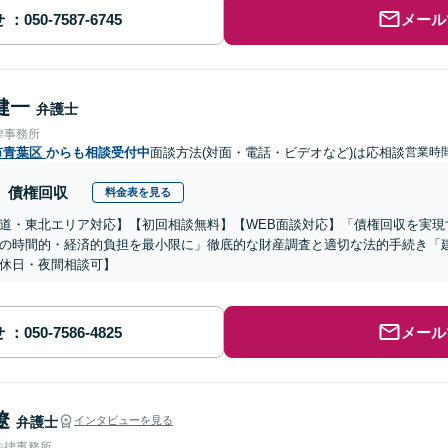
せ
メール
健一
弁護士
律事務所
市青葉区
からも相談受付中
面談方法(対面・電話・ビデオなど)は応相談
営業時
債権回収
料金表を見る
道・東北エリア対応】【初回相談無料】【WEB面談対応】「債権回収を実現
の時間的・経済的負担を最小限に」徹底的な財産調査と適切な法的手続き「
休日・夜間相談可】
せ
メール
遼
弁護士
インタビューを見る
法律事務所