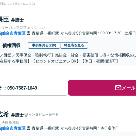
結果について詳しくは
こちら
)
長臣
弁護士
人リーガルプロフェッション
県
仙台市青葉区
青葉通一番町駅
から徒歩5分
営業時間：09:00~17:30（土曜
|
債権回収
事例を見る(2件)
料金表を見る
／訴訟／民事保全・強制執行】売掛金・貸金・損害賠償…様々な債権回収のご
在籍する事務所】【セカンドオピニオンOK】【休日・夜間相談可】
せ
メール
広希
弁護士
インタビューを見る
え法律事務所
県
仙台市青葉区
青葉通一番町駅
から徒歩4分
営業時間：本日定休日
|