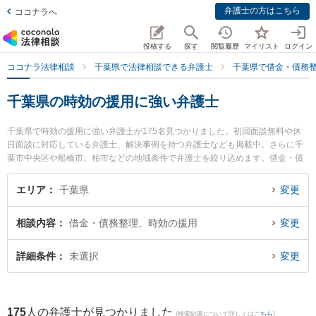
弁護士の方はこちら
ココナラへ
投稿する
探す
閲覧履歴
マイリスト
ログイン
ココナラ法律相談
千葉県で法律相談できる弁護士
千葉県で借金・債務
千葉県の時効の援用に強い弁護士
千葉県で時効の援用に強い弁護士が175名見つかりました。初回面談無料や休
日面談に対応している弁護士、解決事例を持つ弁護士なども掲載中。さらに千
葉市中央区や船橋市、柏市などの地域条件で弁護士を絞り込めます。借金・債
務整理に関係する消費者金融の債務整理やクレジット会社の債務整理、リボ払
いの債務整理等の細かな分野での絞り込み検索もでき便利です。特に弁護士法
エリア
千葉県
変更
人やがしら 支所柏リバティ法律事務所の稲田 翔平弁護士や海浜幕張法律事務所
の猿木 志朗弁護士、西船橋ゴール法律事務所の赤井 耕多弁護士のプロフィール
相談内容
借金・債務整理、時効の援用
変更
情報や弁護士費用、強みなどが注目されています。『千葉県で土日や夜間に発
生した時効の援用のトラブルを今すぐに弁護士に相談したい』『時効の援用の
トラブル解決の実績豊富な近くの弁護士を検索したい』『初回相談無料で時効
詳細条件
未選択
変更
の援用を法律相談できる千葉県内の弁護士に相談予約したい』などでお困りの
相談者さんにおすすめです。
175
人の弁護士が見つかりました
(検索結果について詳しくは
こちら
)