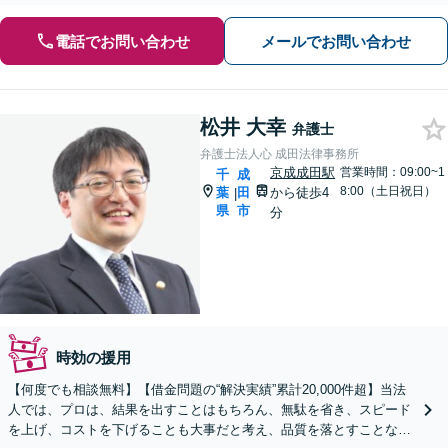
電話でお問い合わせ
メールでお問い合わせ
松井 大幸
弁護士
弁護士法人心 成田法律事務所
京成成田駅
営業時間：09:00~1
千
成
8:00（土日祝日）
葉
田
から徒歩4
|
県
市
分
時効の援用
【何度でも相談無料】【借金問題の“解決実績”累計20,000件超】当法
人では、プロは、結果を出すことはもちろん、無駄を省き、スピード
を上げ、コストを下げることも大事だと考え、品質を落とすことな