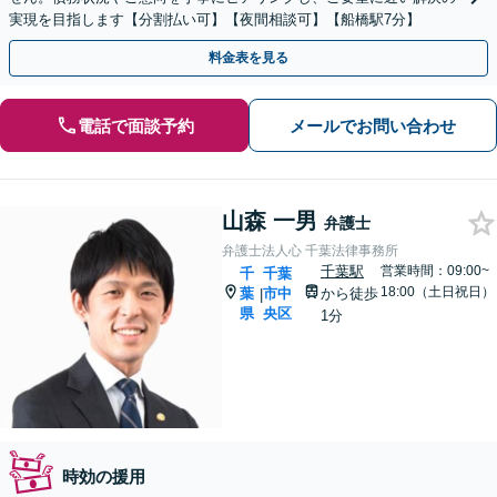
実現を目指します【分割払い可】【夜間相談可】【船橋駅7分】
料金表を見る
電話で面談予約
メールでお問い合わせ
山森 一男
弁護士
弁護士法人心 千葉法律事務所
千葉駅
営業時間：09:00~
千
千葉
18:00（土日祝日）
葉
市中
から徒歩
|
県
央区
1分
時効の援用