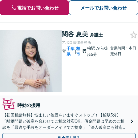
電話でお問い合わせ
メールでお問い合わせ
関谷 恵美
弁護士
アポロ法律事務所
柏駅
から徒
営業時間：本日
千葉
柏
|
県
市
定休日
歩5分
時効の援用
【初回相談無料】悩ましい催促をいますぐストップ！【柏駅5分】
「離婚問題と破産を合わせてご相談対応OK」借金問題は早めのご相
談を「最適な手段をオーダーメイドでご提案」「法人破産にも対応」
【完全個室制】【休日・夜間面談可】【分割・後払い対応】