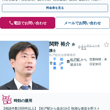
援用【夜間・休日面談可】【西船橋駅3分】
料金表を見る
電話でお問い合わせ
メールでお問い合わせ
関野 裕介
弁
インタビューを
見る
護士
松戸総合法律事務所
千
松
松戸駅
から
営業時間：本
葉
戸
|
日定休日
徒歩1分
県
市
時効の援用
【相談件数1500件以上】【松戸駅から徒歩1分】執拗な催促を即スト