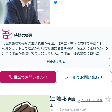
県
市
時効の援用
【任意整理で毎月の返済負担を軽減】【家族・職場に内緒で手続き】
利息をカットして返済が可能な範囲に借金を減額。保証人に迷惑をか
けずに借金を整理して再出発しませんか？借金・任意整理に強い法律
事務所【実績5,000件以上】【財産を残して借金整理】
料金表を見る
電話でお問い合わせ
メールでお問い合わせ
辻 唯花
弁護
インタビューを見
る
士
藤井・滝沢綜合法律事務所