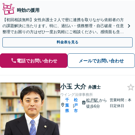
時効の援用
【初回相談無料】女性弁護士２人で密に連携を取りながら依頼者の方
の課題解決に当たります。特に、過払い・債務整理・自己破産・任意
整理でお困りの方はぜひ一度お気軽にご相談ください。感情面も含め
丁寧にお話をお聞きします。
料金表を見る
電話でお問い合わせ
メールでお問い合わせ
小玉 大介
弁護士
ウイング法律事務所
千
松
松戸駅
から
営業時間：本
葉
戸
|
日定休日
徒歩6分
県
市