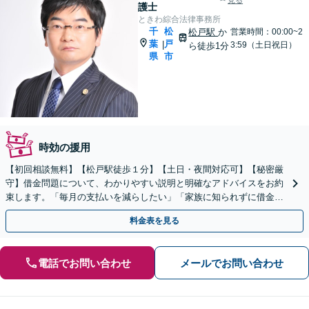
見る
護士
ときわ綜合法律事務所
千
松
松戸駅
か
営業時間：00:00~2
葉
戸
|
3:59（土日祝日）
ら徒歩1分
県
市
時効の援用
【初回相談無料】【松戸駅徒歩１分】【土日・夜間対応可】【秘密厳
守】借金問題について、わかりやすい説明と明確なアドバイスをお約
束します。「毎月の支払いを減らしたい」「家族に知られずに借金を
整理したい」など何でもご相談ください。
料金表を見る
電話でお問い合わせ
メールでお問い合わせ