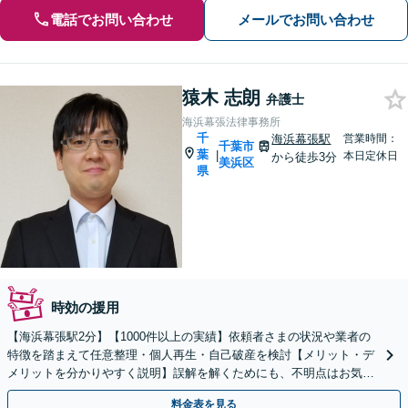
電話でお問い合わせ
メールでお問い合わせ
猿木 志朗
弁護士
海浜幕張法律事務所
千
海浜幕張駅
営業時間：
千葉市
葉
|
本日定休日
から徒歩3分
美浜区
県
時効の援用
【海浜幕張駅2分】【1000件以上の実績】依頼者さまの状況や業者の
特徴を踏まえて任意整理・個人再生・自己破産を検討【メリット・デ
メリットを分かりやすく説明】誤解を解くためにも、不明点はお気軽
にご相談ください【初回面談無料】【分割払い可】
料金表を見る