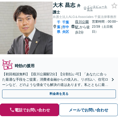
大木 昌志
弁
インタビューを
見る
護士
弁護士法人ALG＆Associates 千葉法律事務所
葭川公園
営業時間：00:00~
千
千葉
23:59（土日祝
葉
市中
駅
から徒
|
県
央区
日）
歩2分
時効の援用
【初回相談無料】【葭川公園駅2分】【分割払い可】「あなたに合っ
た最適な手段をご提案」消費者金融からの借入れ、リボ払い、住宅ロ
ーンなど、どのような借金でも解決の道はあります。私とともに最善
の解決を図りましょう【安心の完全個室対応／秘密厳守】
料金表を見る
電話でお問い合わせ
メールでお問い合わせ