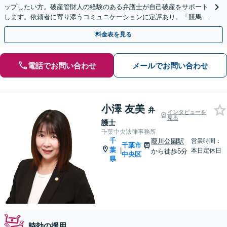
ップしたい方。破産管財人の経験のある弁護士が自己破産をサポート
します。依頼者に寄り添うコミュニケーションに定評あり。「競馬が
原因での3回目の破産」複雑な借金トラブル相談可能。
料金表を見る
電話でお問い合わせ
メールでお問い合わせ
小澤 友美
弁
インタビューを
見る
護士
千葉中央法律事務所
千
葭川公園駅
営業時間：
千葉市
葉
|
本日定休日
から徒歩5分
中央区
県
時効の援用