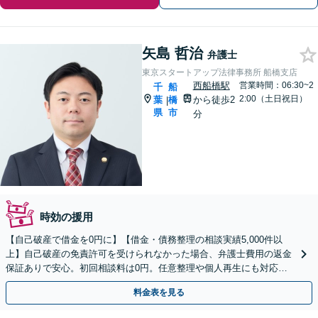
矢島 哲治
弁護士
東京スタートアップ法律事務所 船橋支店
西船橋駅
営業時間：06:30~2
千
船
2:00（土日祝日）
葉
橋
から徒歩2
|
県
市
分
時効の援用
【自己破産で借金を0円に】【借金・債務整理の相談実績5,000件以
上】自己破産の免責許可を受けられなかった場合、弁護士費用の返金
保証ありで安心。初回相談料は0円。任意整理や個人再生にも対応
【土日祝日・夜間も相談受付】【費用の分割払い可】
料金表を見る