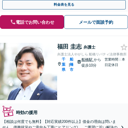
く、費用を可能な限り安くすることにこだわります。
料金表を見る
電話でお問い合わせ
メールで面談予約
福田 圭志
弁護士
弁護士法人やがしら 船橋リバティ法律事務所
千
船
船橋駅
から
営業時間：本
葉
橋
|
日定休日
徒歩10分
県
市
時効の援用
【相談は何度でも無料】【対応実績200件以上】借金の理由は問いま
せん。債務状況やご意向を丁寧にヒアリングし、ご要望に近い解決の