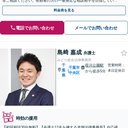
非ご相談ください。依頼者の方の一番身近な相談相手を目指していま
す。
料金表を見る
電話でお問い合わせ
メールでお問い合わせ
島﨑 嘉成
弁護士
みどり総合法律事務所
千
葭川公園駅
営業時間：
千葉市
葉
|
本日定休日
から徒歩5分
中央区
県
時効の援用
【初回相談30分無料】【弁護士12名を擁する老舗法律事務所】自己破