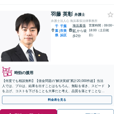
羽藤 英彰
弁護士
弁護士法人心 海浜幕張法律事務所
海浜幕張
営業時間：09:00~
千
千葉
18:00（土日祝
葉
市美
駅
から徒
|
県
浜区
日）
歩2分
時効の援用
【何度でも相談無料】【借金問題の“解決実績”累計20,000件超】当法
人では、プロは、結果を出すことはもちろん、無駄を省き、スピード
を上げ、コストを下げることも大事だと考え、品質を落とすことな
く、費用を可能な限り安くすることにこだわります。
料金表を見る