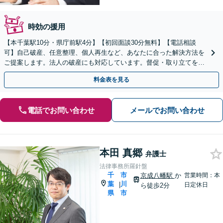
時効の援用
【本千葉駅10分・県庁前駅4分】【初回面談30分無料】【電話相談
可】自己破産、任意整理、個人再生など、あなたに合った解決方法を
ご提案します。法人の破産にも対応しています。督促・取り立てを今
すぐストップしたい方もご相談ください。
料金表を見る
電話でお問い合わせ
メールでお問い合わせ
本田 真郷
弁護士
法律事務所羅針盤
千
市
京成八幡駅
か
営業時間：本
葉
川
|
日定休日
ら徒歩2分
県
市