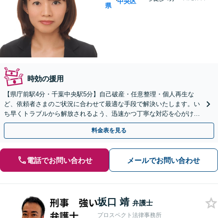
中央区
県
時効の援用
【県庁前駅4分・千葉中央駅5分】自己破産・任意整理・個人再生な
ど、依頼者さまのご状況に合わせて最適な手段で解決いたします。い
ち早くトラブルから解放されるよう、迅速かつ丁寧な対応を心がけま
す。【初回相談30分無料】【電話相談実施中】
料金表を見る
電話でお問い合わせ
メールでお問い合わせ
坂口 靖
弁護士
プロスペクト法律事務所