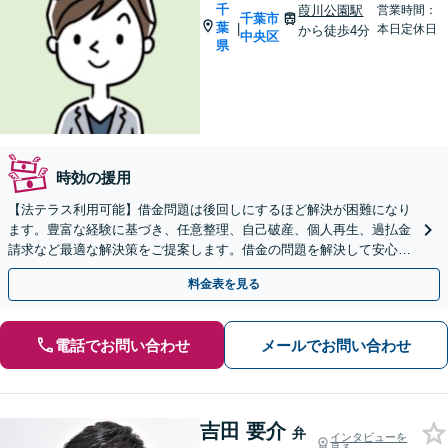
千
葭川公園駅
営業時間：
千葉市
葉
|
本日定休日
から徒歩4分
中央区
県
時効の援用
【法テラス利用可能】借金問題は後回しにするほど解決が困難になり
ます。豊富な経験に基づき、任意整理、自己破産、個人再生、過払金
請求など最適な解決策をご提案します。借金の問題を解決して安心し
た生活を送りましょう。まずはお早めにご相談ください。
料金表を見る
電話でお問い合わせ
メールでお問い合わせ
吉田 要介
弁
インタビューを