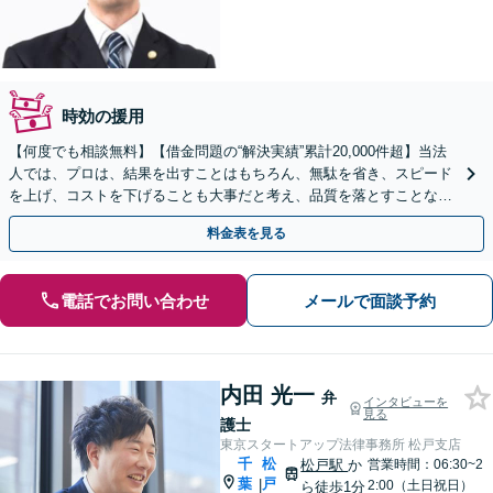
時効の援用
【何度でも相談無料】【借金問題の“解決実績”累計20,000件超】当法
人では、プロは、結果を出すことはもちろん、無駄を省き、スピード
を上げ、コストを下げることも大事だと考え、品質を落とすことな
く、費用を可能な限り安くすることにこだわります。
料金表を見る
電話でお問い合わせ
メールで面談予約
内田 光一
弁
インタビューを
見る
護士
東京スタートアップ法律事務所 松戸支店
千
松
松戸駅
か
営業時間：06:30~2
葉
戸
|
2:00（土日祝日）
ら徒歩1分