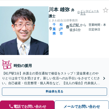
川本 雄弥
弁
インタビューを
見る
護士
ときわ綜合法律事務所
千
松
松戸駅
から
営業時間：本
葉
戸
|
日定休日
徒歩1分
県
市
時効の援用
【松戸駅1分】弁護士の受任通知で催促をストップ！貸金業者とのや
りとりは全て引き受けます。新しい生活へのお手伝いをさせてくださ
い。自己破産・任意整理・個人再生など。【法人の場合】代表個人の
財産や今後の給与所得などについてもアドバイスできます。
料金表を見る
電話でお問い合わせ
メールでお問い合わせ