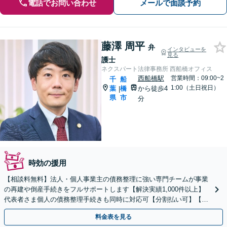
電話でお問い合わせ
メールで面談予約
藤澤 周平
弁
インタビューを
見る
護士
ネクスパート法律事務所 西船橋オフィス
西船橋駅
営業時間：09:00~2
千
船
1:00（土日祝日）
葉
橋
から徒歩4
|
県
市
分
時効の援用
【相談料無料】法人・個人事業主の債務整理に強い専門チームが事業
の再建や倒産手続きをフルサポートします【解決実績1,000件以上】
代表者さま個人の債務整理手続きも同時に対応可【分割払い可】【後
払い応相談】【夜間・休日相談可】
料金表を見る