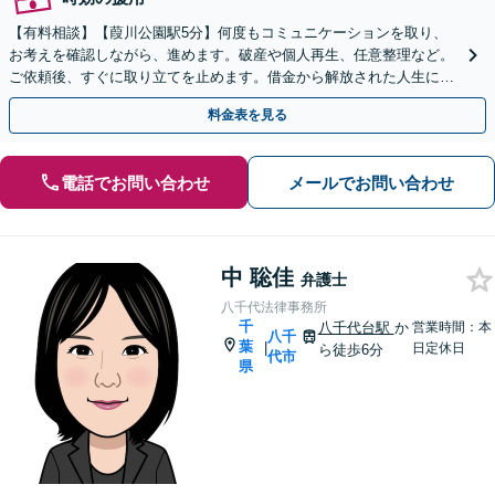
【有料相談】【葭川公園駅5分】何度もコミュニケーションを取り、
お考えを確認しながら、進めます。破産や個人再生、任意整理など。
ご依頼後、すぐに取り立てを止めます。借金から解放された人生に向
け、ご一緒に頑張りましょう【電話・メール相談可】
料金表を見る
電話でお問い合わせ
メールでお問い合わせ
中 聡佳
弁護士
八千代法律事務所
千
八千代台駅
か
営業時間：本
八千
葉
|
日定休日
ら徒歩6分
代市
県