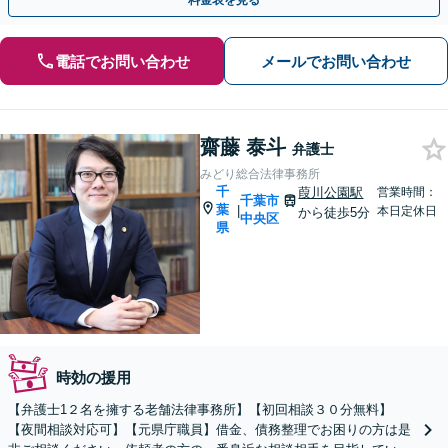
料金表を見る
電話でお問い合わせ
メールでお問い合わせ
齋藤 泰斗
弁護士
みどり総合法律事務所
千
葭川公園駅
営業時間：
千葉市
葉
|
本日定休日
から徒歩5分
中央区
県
時効の援用
【弁護士1２名を擁する老舗法律事務所】【初回相談３０分無料】
【夜間相談対応可】【元県庁職員】借金、債務整理でお困りの方は是