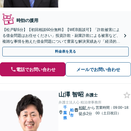
時効の援用
【松戸駅6分】【初回相談60分無料】【WEB面談可】「詐欺被害によ
る借金問題はお任せください」投資詐欺・副業詐欺による被害など、
複雑な事情を抱えた借金問題について豊富な解決実績あり「経済的負
担を軽減する柔軟な料金体系」【休日・夜間相談可】
料金表を見る
電話でお問い合わせ
メールでお問い合わせ
山澤 智昭
弁護士
弁護士法人心 柏法律事務所
千
柏駅
から
営業時間：09:00~18:
柏
葉
|
00（土日祝日）
徒歩2分
市
県