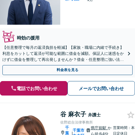
時効の援用
【任意整理で毎月の返済負担を軽減】【家族・職場に内緒で手続き】
利息をカットして返済が可能な範囲に借金を減額。保証人に迷惑をか
けずに借金を整理して再出発しませんか？借金・任意整理に強い法律
事務所【実績5,000件以上】【財産を残して借金整理】
料金表を見る
電話でお問い合わせ
メールでお問い合わせ
谷 麻衣子
弁護士
佐野総合法律事務所
千
県庁前駅
か
営業時間：本
千葉市
葉
|
日定休日
ら徒歩4分