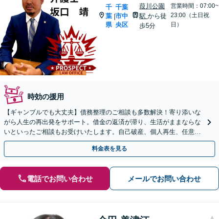
葭川公園
営業時間：07:00~
千
千葉
23:00（土日祝
葉
市中
駅
から徒
|
県
央区
日）
歩5分
時効の援用
【ギャンブルでも大丈夫】債務整理のご相談も多数解決！寄り添いな
がら人生の再出発をサポート。借金の返済が滞り、生活がままならな
いといったご相談もお受けいたします。自己破産、個人再生、任意整
理から、最適な方法を一緒に考えましょう【分割払い可】
料金表を見る
電話でお問い合わせ
メールでお問い合わせ