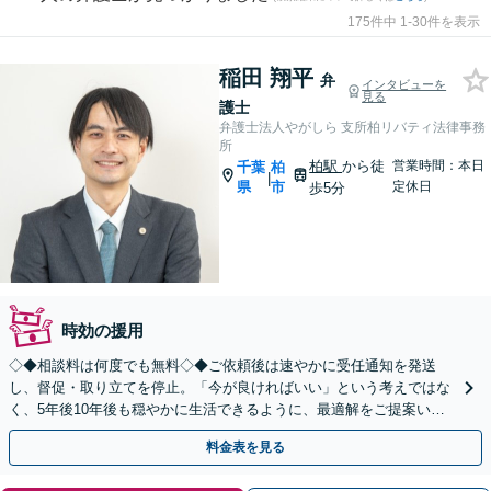
175件中 1-30件を表示
稲田 翔平
弁
インタビューを
見る
護士
弁護士法人やがしら 支所柏リバティ法律事務
所
柏駅
から徒
営業時間：本日
千葉
柏
|
県
市
定休日
歩5分
時効の援用
◇◆相談料は何度でも無料◇◆ご依頼後は速やかに受任通知を発送
し、督促・取り立てを停止。「今が良ければいい」という考えではな
く、5年後10年後も穏やかに生活できるように、最適解をご提案いた
します。借金問題は一人で抱え込まずご相談ください。
料金表を見る