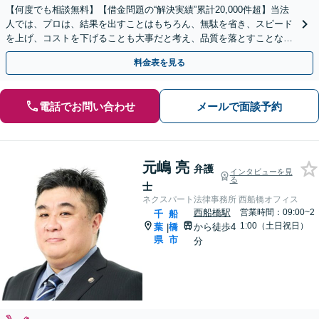
【何度でも相談無料】【借金問題の“解決実績”累計20,000件超】当法
人では、プロは、結果を出すことはもちろん、無駄を省き、スピード
を上げ、コストを下げることも大事だと考え、品質を落とすことな
く、費用を可能な限り安くすることにこだわります。
料金表を見る
電話でお問い合わせ
メールで面談予約
元嶋 亮
弁護
インタビューを見
る
士
ネクスパート法律事務所 西船橋オフィス
西船橋駅
営業時間：09:00~2
千
船
1:00（土日祝日）
葉
橋
から徒歩4
|
県
市
分