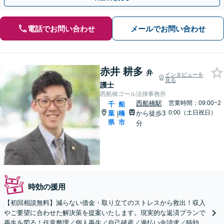
電話でお問い合わせ
メールでお問い合わせ
赤井 耕多
弁
インタビューを
見る
護士
西船橋ゴール法律事務所
西船橋駅
営業時間：09:00~2
千
船
0:00（土日祝日）
葉
橋
から徒歩3
|
県
市
分
時効の援用
【初回相談無料】減らない借金・取り立てのストレスから救出！収入
やご要望に合わせた解決策を提案いたします。現実的な返済プランで
再生を図る！任意整理／個人再生／自己破産／過払い金請求／時効の