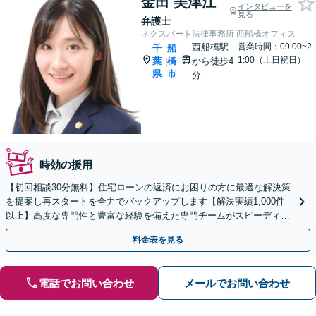
金田 美津江
インタビューを
見る
弁護士
ネクスパート法律事務所 西船橋オフィス
西船橋駅
営業時間：09:00~2
千
船
1:00（土日祝日）
葉
橋
から徒歩4
|
県
市
分
時効の援用
【初回相談30分無料】住宅ローンの返済にお困りの方に最適な解決策
を提案し再スタートを全力でバックアップします【解決実績1,000件
以上】高度な専門性と豊富な経験を備えた専門チームがスピーディー
に対応【分割・後払い応相談】【LINE相談可】
料金表を見る
電話でお問い合わせ
メールでお問い合わせ