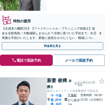
時効の援用
【京成本八幡駅2分】【ファイナンシャル・プランニング技能士】借
金を全額免除／大幅減額しませんか？法律に基づいた手続きで、生活
再建を手助けいたします。家族に迷惑をかけたくない、職場にバレた
くない方もお任せください！
料金表を見る
電話で面談予約
メールで面談予約
新妻 俊稀
弁
インタビューを
見る
護士
東京スタートアップ法律事務所 千葉支店
千葉駅
営業時間：06:30~
千
千葉
22:00（土日祝日）
葉
市中
から徒歩
|
県
央区
1分