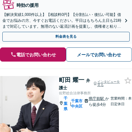
時効の援用
【解決実績1,000件以上】【相談料0円】【分割払い・後払い可能】借
金でお悩みの方、今すぐお電話ください。平日はもちろん土日も21時
まで対応しています。無理のない返済計画を提案し、債権者と粘り強
く交渉いたします。
料金表を見る
電話でお問い合わせ
メールでお問い合わせ
町田 耀一
弁
インタビューを
見る
護士
佐野総合法律事務所
千
県庁前駅
か
営業時間：本
千葉市
葉
|
日定休日
ら徒歩4分
中央区
県