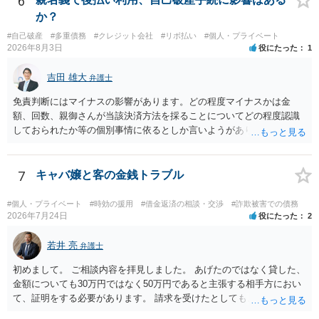
6
場でアドバイスを行うのも限界があるように思われますので、資料等
か？
を持参のうえ個別に弁護士に相談されることをお勧めします。
#自己破産
#多重債務
#クレジット会社
#リボ払い
#個人・プライベート
2026年8月3日
役にたった
1
吉田 雄大
弁護士
免責判断にはマイナスの影響があります。どの程度マイナスかは金
額、回数、親御さんが当該決済方法を採ることについてどの程度認識
しておられたか等の個別事情に依るとしか言いようがありません。 と
もあれ、依頼しておられる弁護士さんに直ちに具体的状況をお伝えに
なって相談し、善後策を考えることをお勧めします。
7
キャバ嬢と客の金銭トラブル
#個人・プライベート
#時効の援用
#借金返済の相談・交渉
#詐欺被害での債務
2026年7月24日
役にたった
2
若井 亮
弁護士
初めまして。 ご相談内容を拝見しました。 あげたのではなく貸した、
金額についても30万円ではなく50万円であると主張する相手方におい
て、証明をする必要があります。 請求を受けたとしても、もらったも
のであることを伝え、貸したというのであれば証拠を出すよう申し入