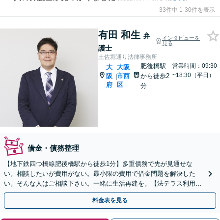
33件中 1-30件を表示
有田 和生
弁
インタビューを
見る
護士
土佐堀通り法律事務所
肥後橋駅
営業時間：09:30
大
大阪
~18:30（平日）
阪
市西
から徒歩2
|
府
区
分
借金・債務整理
【地下鉄四つ橋線肥後橋駅から徒歩1分】多重債務で先が見通せな
い。相談したいが費用がない。最小限の費用で借金問題を解決した
い。そんな人はご相談下さい。一緒に生活再建を。【法テラス利用
可】
料金表を見る