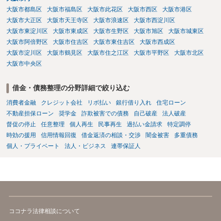
大阪市都島区
大阪市福島区
大阪市此花区
大阪市西区
大阪市港区
大阪市大正区
大阪市天王寺区
大阪市浪速区
大阪市西淀川区
大阪市東淀川区
大阪市東成区
大阪市生野区
大阪市旭区
大阪市城東区
大阪市阿倍野区
大阪市住吉区
大阪市東住吉区
大阪市西成区
大阪市淀川区
大阪市鶴見区
大阪市住之江区
大阪市平野区
大阪市北区
大阪市中央区
借金・債務整理の分野詳細で絞り込む
消費者金融
クレジット会社
リボ払い
銀行借り入れ
住宅ローン
不動産担保ローン
奨学金
詐欺被害での債務
自己破産
法人破産
督促の停止
任意整理
個人再生
民事再生
過払い金請求
特定調停
時効の援用
信用情報回復
借金返済の相談・交渉
闇金被害
多重債務
個人・プライベート
法人・ビジネス
連帯保証人
ココナラ法律相談について