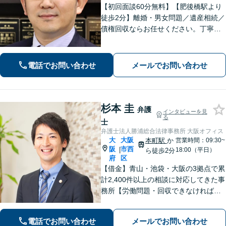
【初回面談60分無料】【肥後橋駅より
徒歩2分】離婚・男女問題／遺産相続／
債権回収ならお任せください。丁寧な
ヒアリングから納得できる解決へ導き
ます。「離婚調停」「遺産分割調停」
の対応経験が豊富です。【夜間対応
電話でお問い合わせ
メールでお問い合わせ
可】【弁護士歴10年以上】
杉本 圭
弁護
インタビューを見
る
士
弁護士法人勝浦総合法律事務所 大阪オフィス
大
大阪
本町駅
か
営業時間：09:30~
阪
市西
|
18:00（平日）
ら徒歩2分
府
区
【借金】青山・池袋・大阪の3拠点で累
計2,400件以上の相談に対応してきた事
務所【労働問題・回収できなければ報
酬0円】名ばかり管理職／運送業／サー
ビス残業の横行など未払い残業代は妥
電話でお問い合わせ
メールでお問い合わせ
協せずに交渉【初回相談無料】お気軽