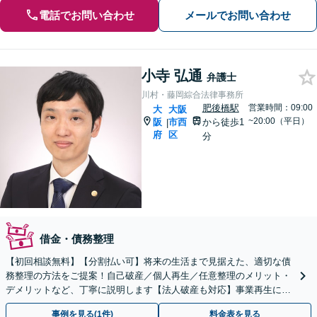
電話でお問い合わせ
メールでお問い合わせ
小寺 弘通
弁護士
川村・藤岡綜合法律事務所
肥後橋駅
営業時間：09:00
大
大阪
~20:00（平日）
阪
市西
から徒歩1
|
府
区
分
借金・債務整理
【初回相談無料】【分割払い可】将来の生活まで見据えた、適切な債
務整理の方法をご提案！自己破産／個人再生／任意整理のメリット・
デメリットなど、丁寧に説明します【法人破産も対応】事業再生に向
けた経営面のアドバイスも可【メール相談後スピード対応】
事例を見る(1件)
料金表を見る