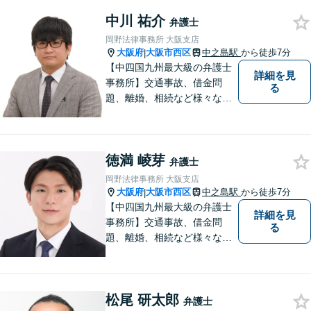
まずはお気軽にご相談くださ
中川 祐介
い！
弁護士
岡野法律事務所 大阪支店
大阪府
大阪市西区
中之島駅
から徒歩7分
|
【中四国九州最大級の弁護士
詳細を見
事務所】交通事故、借金問
る
題、離婚、相続など様々な問
題について、「何度でも無
料」の相談を行っています！
まずはお気軽にご相談くださ
徳満 崚芽
い！
弁護士
岡野法律事務所 大阪支店
大阪府
大阪市西区
中之島駅
から徒歩7分
|
【中四国九州最大級の弁護士
詳細を見
事務所】交通事故、借金問
る
題、離婚、相続など様々な問
題について、「何度でも無
料」の相談を行っています！
まずはお気軽にご相談くださ
松尾 研太郎
い！
弁護士