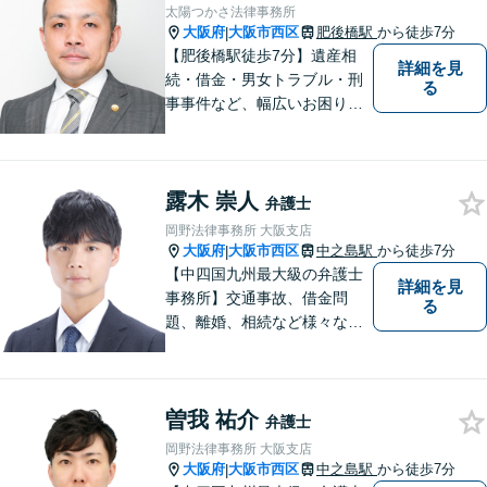
太陽つかさ法律事務所
大阪府
大阪市西区
肥後橋駅
から徒歩7分
|
【肥後橋駅徒歩7分】遺産相
詳細を見
続・借金・男女トラブル・刑
る
事事件など、幅広いお困りご
とに対応◎事業会社での勤務
経験あり。依頼者様の立場に
立って、最善の解決へ導きま
露木 崇人
す。フットワークを活かし、
弁護士
迅速な解決へと尽力いたしま
岡野法律事務所 大阪支店
す。
大阪府
大阪市西区
中之島駅
から徒歩7分
|
【中四国九州最大級の弁護士
詳細を見
事務所】交通事故、借金問
る
題、離婚、相続など様々な問
題について、「何度でも無
料」の相談を行っています！
まずはお気軽にご相談くださ
曽我 祐介
い！
弁護士
岡野法律事務所 大阪支店
大阪府
大阪市西区
中之島駅
から徒歩7分
|