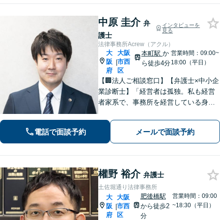
中原 圭介
弁
インタビューを
見る
護士
法律事務所Acrew（アクル）
大
大阪
本町駅
か
営業時間：09:00~
阪
市西
|
18:00（平日）
ら徒歩4分
府
区
【🏢法人ご相談窓口】【弁護士×中小企
業診断士】「経営者は孤独。私も経営
者家系で、事務所を経営している身な
ので、お気持ちはわかります」【本町
駅徒歩4分】中小企業・個人事業主様の
電話で面談予約
メールで面談予約
「法務と経営」を両面支援！完全個室
で安心対応。【初回法律相談30分無
料】
權野 裕介
弁護士
土佐堀通り法律事務所
肥後橋駅
営業時間：09:00
大
大阪
~18:30（平日）
阪
市西
から徒歩2
|
府
区
分