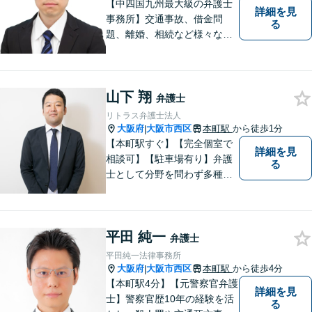
【中四国九州最大級の弁護士
詳細を見
事務所】交通事故、借金問
る
題、離婚、相続など様々な問
題について、「何度でも無
料」の相談を行っています！
まずはお気軽にご相談くださ
山下 翔
い！
弁護士
リトラス弁護士法人
大阪府
大阪市西区
本町駅
から徒歩1分
|
【本町駅すぐ】【完全個室で
詳細を見
相談可】【駐車場有り】弁護
る
士として分野を問わず多種多
様な事件を取り扱ってきまし
た。こんなことを弁護士に相
談しても良いのだろうかと迷
平田 純一
ってしまう方もいらっしゃる
弁護士
かもしれませんが、まずはお
平田純一法律事務所
気軽にご相談ください。
大阪府
大阪市西区
本町駅
から徒歩4分
|
【本町駅4分】【元警察官弁護
詳細を見
士】警察官歴10年の経験を活
る