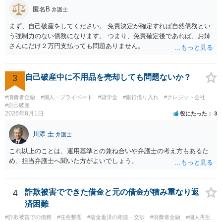
かわらず、更にこれらの方法で当該債務を弁済することを要求するこ
匿名B
弁護士
と。）に違反しています。監督官庁に行政処分を求める、裁判所に仮
まず、自己破産をしてください。 免責決定が確定すれば自然債務とい
処分申請、不退去罪が成立すれば警察に通報などの対応が考えられま
う強制力のない債務になります。 つまり、免責確定後であれば、お姉
す。ご参考にしてください。
さんにだけ２万円支払っても問題ありません。
3
自己破産中に不用品を売却しても問題ないか？
#消費者金融
#個人・プライベート
#奨学金
#銀行借り入れ
#クレジット会社
#自己破産
2026年8月1日
役にたった
3
川添 圭
弁護士
これ以上のことは、運用基準との兼ね合いや弁護士の考え方もあるた
め、担当弁護士へ聞いた方がよいでしょう。
4
詐欺被害でできた借金と元の借金が積み重なり返
済困難
#詐欺被害での債務
#任意整理
#借金返済の相談・交渉
#消費者金融
#個人再生