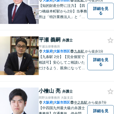
大阪府
大阪市西区
本町駅
から徒歩2分
|
【知的財産分野に注力】【四
詳細を見
つ橋線本町駅から2分】当事務
る
所は「特許業務法人」と「弁
護士法人」により構成され、
知的財産・法務の両者に対応
可能です。お客様との「コミ
平瀬 義嗣
ュニケーション」を大切に
弁護士
し、喜んで頂けるサービスを
平瀬法律事務所
提供いたします【法テラス利
大阪府
大阪市西区
九条駅
から徒歩1分
|
用可】
【九条駅 2分】【完全個室で
詳細を見
相談可】安心してご相談いた
る
だけるよう、親身になってお
話を伺うこと、専門的な事で
もわかりやすい言葉でご説明
することを心がけています。
小檜山 亮
法律問題は時間の経過ととも
弁護士
に事態が悪化することが多い
岡野法律事務所 大阪支店
です。 お気軽にご相談くださ
大阪府
大阪市西区
中之島駅
から徒歩7分
|
い。
【中四国九州最大級の弁護士
詳細を見
事務所】交通事故、借金問