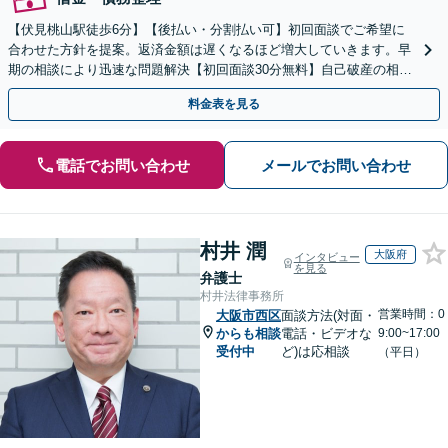
【伏見桃山駅徒歩6分】【後払い・分割払い可】初回面談でご希望に
合わせた方針を提案。返済金額は遅くなるほど増大していきます。早
期の相談により迅速な問題解決【初回面談30分無料】自己破産の相談
や、自宅や愛車を残したい方もお任せください。
料金表を見る
電話でお問い合わせ
メールでお問い合わせ
村井 潤
大阪府
インタビュー
を見る
弁護士
村井法律事務所
営業時間：0
大阪市西区
面談方法(対面・
からも相談
電話・ビデオな
9:00~17:00
受付中
ど)は応相談
（平日）