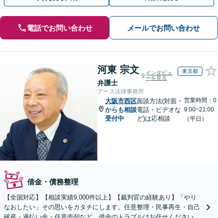
電話でお問い合わせ
メールでお問い合わせ
河東 宗文
東京都
インタビュ
ーを見る
弁護士
アース法律事務所
営業時間：0
大阪市西区
面談方法(対面・
からも相談
電話・ビデオな
9:00~21:00
受付中
ど)は応相談
（平日）
借金・債務整理
【全国対応】【相談実績9,000件以上】【裁判官の経験あり】「やり
なおしたい」その思いをカタチにします。任意整理・民事再生・自己
破産・過払い金・任意売却など、借金のトラブルはお任せください。