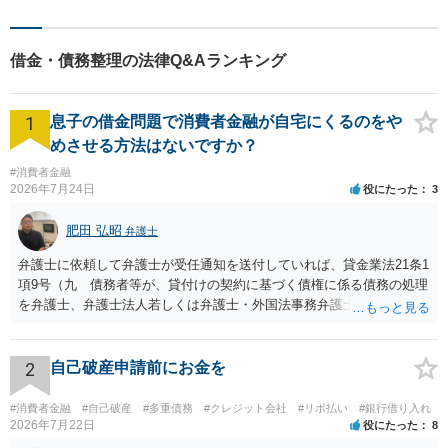
り話をすべきでしょうが、場合によっては民事調停をされるのも一つ
でしょう。
借金・債務整理の法律Q&Aランキング
1
息子の借金問題で消費者金融が自宅にくるのをや
めさせる方法はないですか？
#消費者金融
2026年7月24日
役にたった
3
肥田 弘昭
弁護士
弁護士に依頼して弁護士が受任通知を送付していれば、貸金業法21条1
項9号（九 債務者等が、貸付けの契約に基づく債権に係る債務の処理
を弁護士、弁護士法人若しくは弁護士・外国法事務弁護士共同法人若
しくは司法書士若しくは司法書士法人（以下この号において「弁護士
等」という。）に委託し、又はその処理のため必要な裁判所における
民事事件に関する手続をとり、弁護士等又は裁判所から書面によりそ
2
自己破産申請前にお金を
の旨の通知があつた場合において、正当な理由がないのに、債務者等
に対し、電話をかけ、電報を送達し、若しくはファクシミリ装置を用
#消費者金融
#自己破産
#多重債務
#クレジット会社
#リボ払い
#銀行借り入れ
いて送信し、又は訪問する方法により、当該債務を弁済することを要
2026年7月22日
役にたった
8
求し、これに対し債務者等から直接要求しないよう求められたにもか