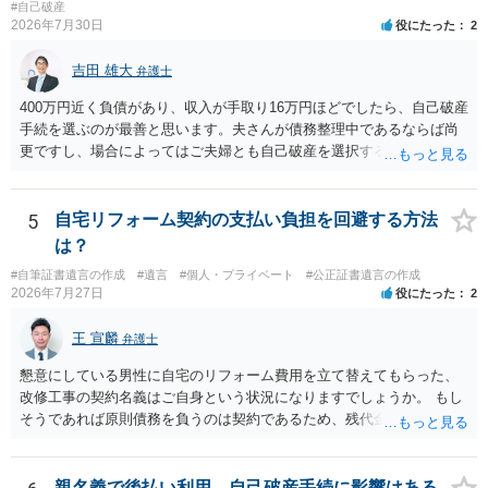
#自己破産
2026年7月30日
役にたった
2
吉田 雄大
弁護士
400万円近く負債があり、収入が手取り16万円ほどでしたら、自己破産
手続を選ぶのが最善と思います。夫さんが債務整理中であるならば尚
更ですし、場合によってはご夫婦とも自己破産を選択する方法もある
と思います。
5
自宅リフォーム契約の支払い負担を回避する方法
は？
#自筆証書遺言の作成
#遺言
#個人・プライベート
#公正証書遺言の作成
2026年7月27日
役にたった
2
王 宣麟
弁護士
懇意にしている男性に自宅のリフォーム費用を立て替えてもらった、
改修工事の契約名義はご自身という状況になりますでしょうか。 もし
そうであれば原則債務を負うのは契約であるため、残代金を捻出して
もらうよう約束した男性に支払いをお願いするしかないように思われ
ます。 入籍した場合でも、原則契約者が単独で全ての債務を負うこと
には変わりがありません。 なかなか対応に難しい案件であり、公開の
親名義で後払い利用、自己破産手続に影響はある