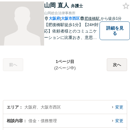
山岡 直人
で、皆様の抱えるお困りごと
弁護士
を解決へとスピーディに導き
山岡総合法律事務所
ます。
大阪府
大阪市西区
肥後橋駅
から徒歩1分
|
【肥後橋駅徒歩1分】【24H対
詳細を見
応】依頼者様とのコミュニケ
る
ーションに比重おき、意思疎
通の取れた一貫した対応を進
めてまいります。個人・法人
問わず、理解に努め、特殊な
1ページ目
事案にも対応いたします。
前へ
次へ
(2ページ中)
【初回無料相談】
エリア
大阪府、大阪市西区
変更
相談内容
借金・債務整理
変更