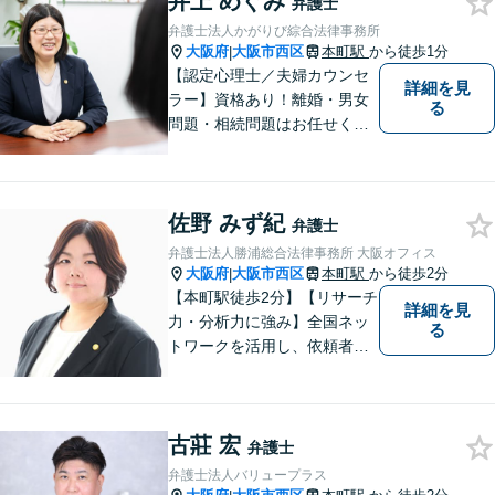
井上 めぐみ
弁護士
実績」その方の人生の再出発
弁護士法人かがりび綜合法律事務所
を全力で応援いたします【休
大阪府
大阪市西区
本町駅
から徒歩1分
|
日・夜間相談可】
【認定心理士／夫婦カウンセ
詳細を見
ラー】資格あり！離婚・男女
る
問題・相続問題はお任せくだ
さい！豊富な経験をもとに、
女性弁護士ならではのきめ細
やかな対応で穏便な解決を目
佐野 みず紀
指します【初回相談無料】
弁護士
【本町駅徒歩2分】男性の方の
弁護士法人勝浦総合法律事務所 大阪オフィス
ご相談も多く寄せられていま
大阪府
大阪市西区
本町駅
から徒歩2分
|
す。
【本町駅徒歩2分】【リサーチ
詳細を見
力・分析力に強み】全国ネッ
る
トワークを活用し、依頼者満
足の追求に尽力します。労働
／借金／交通事故など、幅広
いお困りごとに迅速対応！依
古莊 宏
頼者様一人一人に寄り添い、
弁護士
納得の解決へと導きます。
弁護士法人バリュープラス
【初回相談無料】