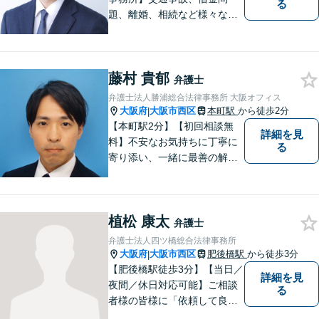
る
題、離婚、相続など様々な問
題について、「何度でも無
料」の相談を行っています！
まずはお気軽にご相談くださ
藤村 貴郁
い！
弁護士
弁護士法人勝浦総合法律事務所 大阪オフィス
大阪府
大阪市西区
本町駅
から徒歩2分
|
【本町駅2分】【初回相談無
詳細を見
料】不安なお気持ちに丁寧に
る
寄り添い、一緒に最善の解決
策を考えます！どんな小さな
お悩みでも「相談してよかっ
た」と心から安心していただ
植松 康太
けるよう、誠実にあなたをサ
弁護士
ポートいたします。【電話相
弁護士法人四ツ橋総合法律事務所
談も対応可能】
大阪府
大阪市西区
肥後橋駅
から徒歩3分
|
【肥後橋駅徒歩3分】【当日／
詳細を見
夜間／休日対応可能】ご相談
る
者様の皆様に「依頼して良か
った」とご満足いただくため