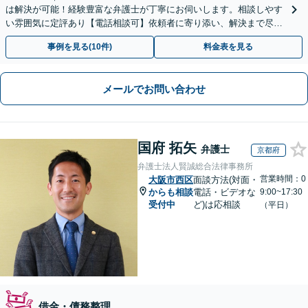
は解決が可能！経験豊富な弁護士が丁寧にお伺いします。相談しやす
い雰囲気に定評あり【電話相談可】依頼者に寄り添い、解決まで尽
力。まずは勇気を出してご相談下さい！土日夜間対応可
事例を見る(10件)
料金表を見る
メールでお問い合わせ
国府 拓矢
弁護士
京都府
弁護士法人賢誠総合法律事務所
営業時間：0
大阪市西区
面談方法(対面・
からも相談
電話・ビデオな
9:00~17:30
受付中
ど)は応相談
（平日）
借金・債務整理