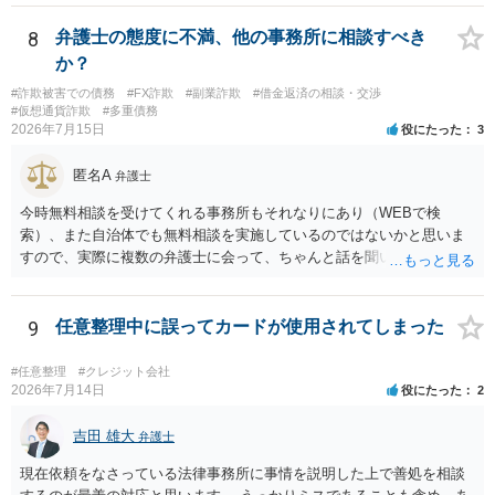
れることになるでしょう。 請求があるまでは、こちらからアクション
を起こす必要はないかと思います。
8
弁護士の態度に不満、他の事務所に相談すべき
か？
#詐欺被害での債務
#FX詐欺
#副業詐欺
#借金返済の相談・交渉
#仮想通貨詐欺
#多重債務
2026年7月15日
役にたった
3
匿名A
弁護士
今時無料相談を受けてくれる事務所もそれなりにあり（WEBで検
索）、また自治体でも無料相談を実施しているのではないかと思いま
すので、実際に複数の弁護士に会って、ちゃんと話を聞いてくれる
方、高圧的ではない方に相談した方が良いでしょう。その弁護士の方
はそもそも事案を把握できていないようですので、御相談の案件につ
いては弁護士として能力不足なのかもしれません。相手にしない方が
9
任意整理中に誤ってカードが使用されてしまった
良いと思います。ただ、仮想通貨詐欺の被害回復は現実的には難しい
かもしれません。
#任意整理
#クレジット会社
2026年7月14日
役にたった
2
吉田 雄大
弁護士
現在依頼をなさっている法律事務所に事情を説明した上で善処を相談