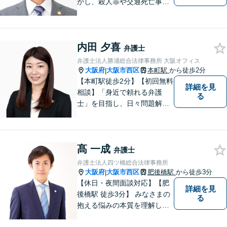
かし、殺人罪や交通死亡事故
の遺族支援、性犯罪被害者支
援、社内犯罪（業務上横領・
詐欺）にも対応しておりま
内田 夕喜
す。男女問題や労働問題な
弁護士
ど、多岐に渡る分野に力を注
弁護士法人勝浦総合法律事務所 大阪オフィス
いでおります。ぜひお気軽に
大阪府
大阪市西区
本町駅
から徒歩2分
|
ご相談ください。
【本町駅徒歩2分】【初回無料
詳細を見
相談】「身近で頼れる弁護
る
士」を目指し、日々問題解決
に尽力しています。お早めに
ご相談いただくことで解決の
選択肢が広がります。お困り
髙 一成
ごとがあれば、まずはお気軽
弁護士
にご相談ください。
弁護士法人四ツ橋総合法律事務所
大阪府
大阪市西区
肥後橋駅
から徒歩3分
|
【休日・夜間面談対応】【肥
詳細を見
後橋駅 徒歩3分】 みなさまの
る
抱える悩みの本質を理解し解
決に導くことを心掛けていま