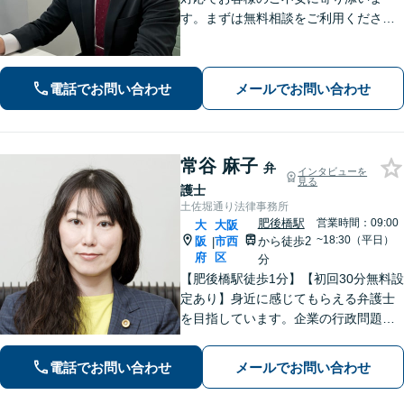
す。まずは無料相談をご利用くださ
い。【土日祝も24時間受付】
電話でお問い合わせ
メールでお問い合わせ
常谷 麻子
弁
インタビューを
見る
護士
土佐堀通り法律事務所
肥後橋駅
営業時間：09:00
大
大阪
~18:30（平日）
阪
市西
から徒歩2
|
府
区
分
【肥後橋駅徒歩1分】【初回30分無料設
定あり】身近に感じてもらえる弁護士
を目指しています。企業の行政問題／
離婚／相続／債権回収など、幅広い法
律問題に対応可能【夜間／休日応相
電話でお問い合わせ
メールでお問い合わせ
談】専門家の知識と経験で皆様の力に
なります。気軽にご相談ください。