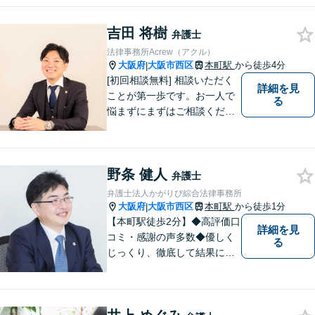
す。
吉田 将樹
弁護士
法律事務所Acrew（アクル）
大阪府
大阪市西区
本町駅
から徒歩4分
|
[初回相談無料] 相談いただく
詳細を見
ことが第一歩です。お一人で
る
悩まずにまずはご相談くださ
い。
野条 健人
弁護士
弁護士法人かがりび綜合法律事務所
大阪府
大阪市西区
本町駅
から徒歩1分
|
【本町駅徒歩2分】◆高評価口
詳細を見
コミ・感謝の声多数◆優しく
る
じっくり、徹底して結果にこ
だわります。依頼者さまの
「かがりび」として、最後ま
で毅然と対応していきます！
「女性に寄り添う豊富な相談