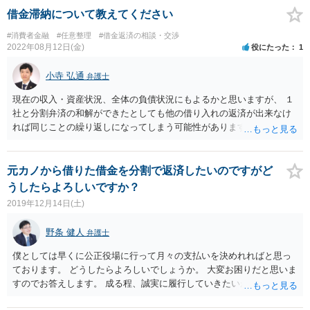
捕・起訴されることとなりました。 そして、一部の加害者からは一定の損害
借金滞納について教えてください
賠償金の支払いを受けることができ、債権者への弁済に充てることができ、
破産手続きにおいても無事免責されることになりました。
#消費者金融
#任意整理
#借金返済の相談・交渉
2022年08月12日(金)
役にたった
1
小寺 弘通
弁護士
現在の収入・資産状況、全体の負債状況にもよるかと思いますが、 １
社と分割弁済の和解ができたとしても他の借り入れの返済が出来なけ
れば同じことの繰り返しになってしまう可能性があります。 場合によ
っては破産を検討された方が良いかもしれませんので、 一度きちんと
弁護士に相談された方が良いと思います。
元カノから借りた借金を分割で返済したいのですがど
うしたらよろしいですか？
2019年12月14日(土)
野条 健人
弁護士
僕としては早くに公正役場に行って月々の支払いを決めれればと思っ
ております。 どうしたらよろしいでしょうか。 大変お困りだと思いま
すのでお答えします。 成る程、誠実に履行していきたいが、それが相
手によってなかなか進まないということですね。 まずは相手にしっか