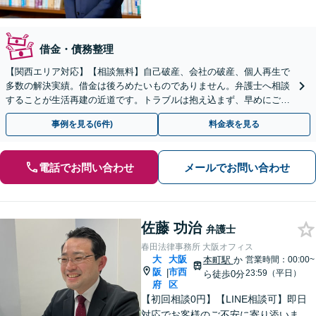
借金・債務整理
【関西エリア対応】【相談無料】自己破産、会社の破産、個人再生で
多数の解決実績。借金は後ろめたいものでありません。弁護士へ相談
することが生活再建の近道です。トラブルは抱え込まず、早めにご相
談を。
事例を見る(6件)
料金表を見る
電話でお問い合わせ
メールでお問い合わせ
佐藤 功治
弁護士
春田法律事務所 大阪オフィス
大
大阪
本町駅
か
営業時間：00:00~
阪
市西
|
23:59（平日）
ら徒歩0分
府
区
【初回相談0円】【LINE相談可】即日
対応でお客様のご不安に寄り添いま