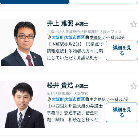
にご相談ください。
井上 雅照
弁護士
弁護士法人勝浦総合法律事務所 大阪オフィス
大阪府
大阪市西区
本町駅
から徒歩2分
|
【本町駅徒歩2分】【3拠点で
詳細を見
情報連携】依頼者の方々に満
る
足していただく弁護活動がモ
ットーです。依頼者様の不安
の本質を汲み取り、法的思考
を駆使し、問題解決を図りま
松井 貴浩
す。お細いごとがあればまず
弁護士
はご相談ください！【初回相
岡野法律事務所 大阪支店
談無料】
大阪府
大阪市西区
中之島駅
から徒歩7分
|
【中四国九州最大級の弁護士
詳細を見
事務所】交通事故、借金問
る
題、離婚、相続など様々な問
題について、「何度でも無
料」の相談を行っています！