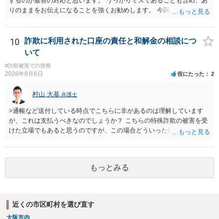
するのが最善の対応と思います。 うっかりミスであることも含め、あ
りのままをお伝えになることを強くお勧めします。 今回のできごとだ
けで辞任に至るか否かは弁護士次第というほかありませんが、説明は
早ければ早いほどいいのは間違いありません。 ご健闘をお祈りいたし
ます。
10
詐欺に利用された口座の責任と和解金の相談につ
いて
#詐欺被害での債務
2026年8月6日
役にたった
2
村山 大基
弁護士
>通帳など送付している時点でこちらに非があるのは理解しています
が、これは支払うべきなのでしょうか？ こちらの特殊詐欺の被害を受
けた立場でもあると思うのですが、この場合どういった対処が必要で
しょうか？ →依頼するかどうかは別にして、弁護士に相談に行った方
がいいとは思います。 そもそも、特殊詐欺関係なく旦那さんの行為
は法に触れる可能性もあります。 ＞100万を支払わず穏便に和解する
もっとみる
ことは可能でしょうか？ →一般的には難しいです。相談者さんも１０
０万円の被害を受けたとして、１円も払わないで和解したいと言われ
たら、 できるだけ重い刑罰を与えて欲しい、と思われるのではない
でしょうか。 ＞弁護士さんに入ってもらうことで支払額が下がること
近くの市区町村を選び直す
はありますか？ そこはあり得ます、ただ、弁護士費用かけるならその
大阪市内
分賠償に回すことも考えられるので、 兼ね合いは考えてみましょう。