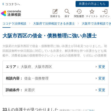
弁護士の方はこちら
ココナラへ
投稿する
探す
閲覧履歴
マイリスト
ログイン
ココナラ法律相談
大阪府で法律相談できる弁護士
大阪市で法律相談で
大阪市西区の借金・債務整理に強い弁護士
大阪府の大阪市西区で借金・債務整理に強い弁護士が33名見つかりました。初
回面談無料や休日面談に対応している弁護士、解決事例を持つ弁護士なども掲
載中。消費者金融の債務整理やクレジット会社の債務整理、リボ払いの債務整
理等の細かな分野での絞り込み検索もでき便利です。特に土佐堀通り法律事務
所の有田 和生弁護士や川村・藤岡綜合法律事務所の小寺 弘通弁護士、春田法律
エリア
大阪府、大阪市西区
変更
事務所 大阪オフィスの佐藤 功治弁護士のプロフィール情報や弁護士費用、強み
などが注目されています。『大阪市西区で土日や夜間に発生した借金・債務整
相談内容
借金・債務整理
変更
理のトラブルを今すぐに弁護士に相談したい』『借金・債務整理のトラブル解
決の実績豊富な近くの弁護士を検索したい』『初回相談無料で借金・債務整理
を法律相談できる大阪市西区内の弁護士に相談予約したい』などでお困りの相
詳細条件
未選択
変更
談者さんにおすすめです。
33
人の弁護士が見つかりました
(検索結果について詳しくは
こちら
)