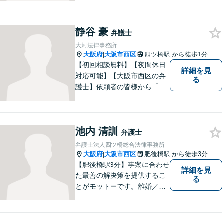
に、粘り強い交渉で有利な解
決を目指します。交通事故／
静谷 豪
離婚／相続／不動産関連／企
弁護士
業法務など、幅広く対応。ご
大河法律事務所
相談者様とともに問題を解決
大阪府
大阪市西区
四ツ橋駅
から徒歩1分
|
していきます。
【初回相談無料】【夜間休日
詳細を見
対応可能】【大阪市西区の弁
る
護士】依頼者の皆様から「お
願いしてよかった」の声を頂
戴することを最大の喜びと考
えております。
池内 清訓
弁護士
弁護士法人四ツ橋総合法律事務所
大阪府
大阪市西区
肥後橋駅
から徒歩3分
|
【肥後橋駅3分】事案に合わせ
詳細を見
た最善の解決策を提供するこ
る
とがモットーです。離婚／交
通事故／不動産／企業法務な
ど、幅広い分野に柔軟に対応
してまいります。高い実行力