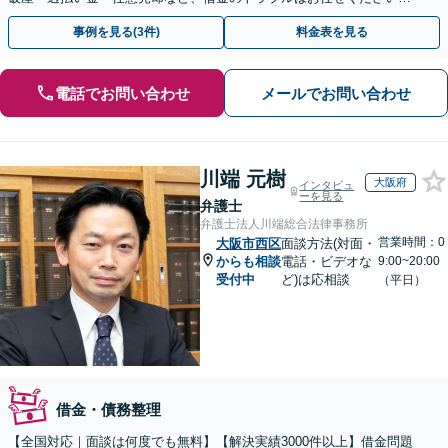
【初回相談無料】【全国対応可能】
事例を見る(3件)
料金表を見る
電話でお問い合わせ
メールでお問い合わせ
川端 元樹
大阪府
インタビュ
ーを見る
弁護士
弁護士法人川端総合法律事務所
営業時間：0
大阪市西区
面談方法(対面・
からも相談
電話・ビデオな
9:00~20:00
受付中
ど)は応相談
（平日）
借金・債務整理
【全国対応｜面談は何度でも無料】【解決実績3000件以上】借金問題