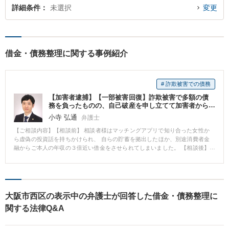
詳細条件
未選択
変更
借金・債務整理に関する事例紹介
# 詐欺被害での債務
【加害者逮捕】【一部被害回復】詐欺被害で多額の債
務を負ったものの、自己破産を申し立てて加害者から
一部被害弁償を受けるなどして免責された事例
小寺 弘通
弁護士
【ご相談内容】【相談前】 相談者様はマッチングアプリで知り合った女性か
ら虚偽の投資話を持ちかけられ、 自らの貯蓄を拠出したほか、別途消費者金
融からご本人の年収の３倍近い借金をさせられてしまいました。 【相談後】
当時はご家族にもほとんど相談することができず、お一人で抱え込んで自殺
を考えるほどの精神状態でした。 ご家族経由で当職に相談いただき、加害者
グループの大半は連絡先が分からず、氏名すら分からないような人物もいた
ことから、 加害者を特定して損害賠償を求めることは困難と判断し、自己破
産を申し立てることとしました。 その後、自己破産が認められたものの、裁
大阪市西区の表示中の弁護士が回答した借金・債務整理に
判所が選任した破産管財人からは、 破産申立の直前に多額の借金をしている
関する法律Q&A
ことから、相談者様自身が詐欺グループと共謀して破産申し立てをしたので
はないかと疑われてしまいました。 もっとも、その後警察と連携して当職が
情報提供を行うなどしたことから犯人特定に繋がり、犯人グループ全員が逮