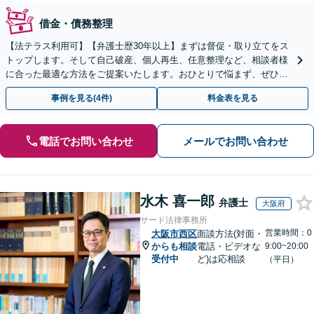
借金・債務整理
【法テラス利用可】【弁護士歴30年以上】まずは督促・取り立てをス
トップします。そして自己破産、個人再生、任意整理など、相談者様
に合った最適な方法をご提案いたします。おひとりで悩まず、ぜひご
相談ください。【法人破産も対応】
事例を見る(4件)
料金表を見る
電話でお問い合わせ
メールでお問い合わせ
水木 喜一郎
弁護士
大阪府
サード法律事務所
営業時間：0
大阪市西区
面談方法(対面・
からも相談
電話・ビデオな
9:00~20:00
受付中
ど)は応相談
（平日）