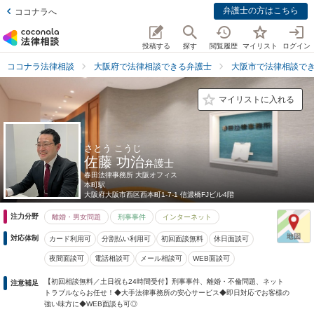
弁護士の方はこちら
ココナラへ
投稿する
探す
閲覧履歴
マイリスト
ログイン
ココナラ法律相談
大阪府で法律相談できる弁護士
大阪市で法律相談で
マイリストに入れる
さとう こうじ
佐藤 功治
弁護士
春田法律事務所 大阪オフィス
本町駅
大阪府
大阪市西区西本町1-7-1 信濃橋FJビル4階
注力分野
離婚・男女問題
刑事事件
インターネット
対応体制
カード利用可
分割払い利用可
初回面談無料
休日面談可
夜間面談可
電話相談可
メール相談可
WEB面談可
【初回相談無料／土日祝も24時間受付】刑事事件、離婚・不倫問題、ネット
注意補足
トラブルならお任せ！◆大手法律事務所の安心サービス◆即日対応でお客様の
強い味方に◆WEB面談も可◎