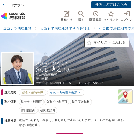
弁護士の方はこちら
ココナラへ
投稿する
探す
閲覧履歴
マイリスト
ログイン
ココナラ法律相談
大阪府で法律相談できる弁護士
守口市で法律相談で
マイリストに入れる
さけもと ひろゆき
酒元 博之
弁護士
守口法律事務所
守口市駅
大阪府
守口市河原町10-15 トークティ守口A棟227
注力分野
借金・債務整理
他の注力分野を表示
対応体制
法テラス利用可
分割払い利用可
初回面談無料
休日面談可
夜間面談可
電話に出られない場合は、折り返しご連絡いたします。メールでのお問い合わ
注意補足
せは24時間対応。