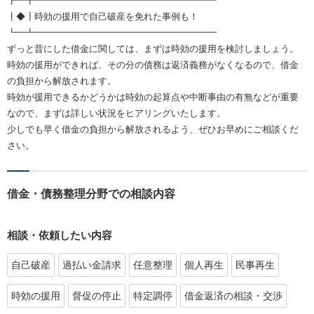
┏━┳━━━━━━━━━━━━━━━━━━━━
┃◆┃時効の援用で自己破産を免れた事例も！
┗━┻━━━━━━━━━━━━━━━━━━━━
ずっと昔にした借金に関しては、まずは時効の援用を検討しましょう。
時効の援用ができれば、その分の債務は返済義務がなくなるので、借金
の負担から解放されます。
時効が援用できるかどうかは時効の起算点や中断事由の有無などが重要
なので、まずは詳しい状況をヒアリングいたします。
少しでも早く借金の負担から解放されるよう、ぜひお早めにご相談くだ
さい。
借金・債務整理分野での相談内容
相談・依頼したい内容
自己破産
過払い金請求
任意整理
個人再生
民事再生
時効の援用
督促の停止
特定調停
借金返済の相談・交渉