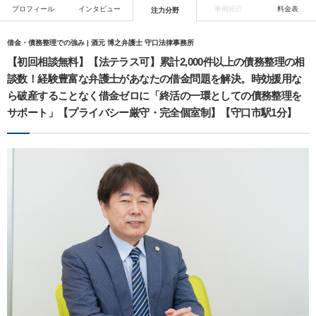
プロフィール
インタビュー
事例紹介
料金表
注力分野
借金・債務整理での強み | 酒元 博之弁護士 守口法律事務所
【初回相談無料】【法テラス可】累計2,000件以上の債務整理の相
談数！経験豊富な弁護士があなたの借金問題を解決。時効援用な
ら破産することなく借金ゼロに「終活の一環としての債務整理を
サポート」【プライバシー厳守・完全個室制】【守口市駅1分】