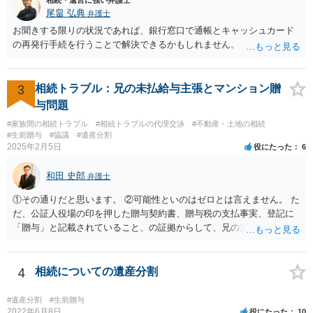
尾畠 弘典
弁護士
お聞きする限りの状況であれば、銀行窓口で通帳とキャッシュカード
の再発行手続を行うことで解決できるかもしれません。
3
相続トラブル：兄の未払給与主張とマンション贈
与問題
#家族間の相続トラブル
#相続トラブルの代理交渉
#不動産・土地の相続
#生前贈与
#協議
#遺産分割
2025年2月5日
役にたった
6
和田 史郎
弁護士
①その通りだと思います。 ②可能性といのはゼロとは言えません。 た
だ、公証人役場の印を押した贈与契約書、贈与税の支払事実、登記に
「贈与」と記載されていること、の証拠からして、兄の主張は通らな
いようには思います。 ③④その通りだと思います。 話し合いで折り合
わなければ、遺産分割調停を申し立てて進めるのがベターのような気
がしますね。
4
相続についての遺産分割
#遺産分割
#生前贈与
2022年6月8日
役にたった
10