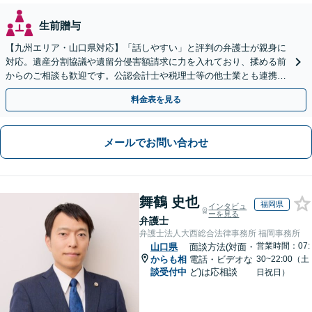
生前贈与
【九州エリア・山口県対応】「話しやすい」と評判の弁護士が親身に
対応。遺産分割協議や遺留分侵害額請求に力を入れており、揉める前
からのご相談も歓迎です。公認会計士や税理士等の他士業とも連携
し、円満な解決を全力でサポートいたします。
料金表を見る
メールでお問い合わせ
舞鶴 史也
福岡県
インタビュ
ーを見る
弁護士
弁護士法人大西総合法律事務所 福岡事務所
営業時間：07:
山口県
面談方法(対面・
からも相
電話・ビデオな
30~22:00（土
談受付中
ど)は応相談
日祝日）