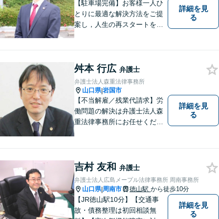
【駐車場完備】お客様一人ひ
詳細を見
とりに最適な解決方法をご提
る
案し，人生の再スタートをお
手伝い！離婚問題／相続問題
／企業法務など、幅広い法律
トラブルに対応。【初回面談
舛本 行広
無料】お気軽にご相談くださ
弁護士
い。
弁護士法人森重法律事務所
山口県
岩国市
|
【不当解雇／残業代請求】労
詳細を見
働問題の解決は弁護士法人森
る
重法律事務所にお任せくださ
い
吉村 友和
弁護士
弁護士法人広島メープル法律事務所 周南事務所
山口県
周南市
徳山駅
から徒歩10分
|
【JR徳山駅10分】【交通事
詳細を見
故・債務整理は初回相談無
る