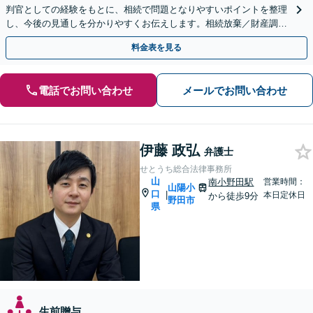
判官としての経験をもとに、相続で問題となりやすいポイントを整理
し、今後の見通しを分かりやすくお伝えします。相続放棄／財産調査
／遺言書作成・執行も幅広く対応可能【夜間対応】
料金表を見る
電話でお問い合わせ
メールでお問い合わせ
伊藤 政弘
弁護士
せとうち総合法律事務所
山
南小野田駅
営業時間：
山陽小
口
|
本日定休日
から徒歩9分
野田市
県
生前贈与