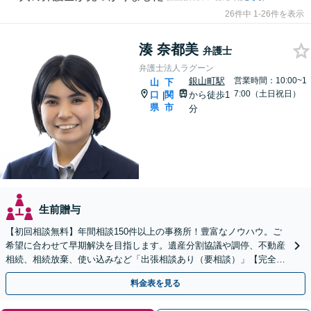
26件中 1-26件を表示
湊 奈都美
弁護士
弁護士法人ラグーン
銀山町駅
営業時間：10:00~1
山
下
7:00（土日祝日）
口
関
から徒歩1
|
県
市
分
生前贈与
【初回相談無料】年間相談150件以上の事務所！豊富なノウハウ。ご
希望に合わせて早期解決を目指します。遺産分割協議や調停、不動産
相続、相続放棄、使い込みなど「出張相談あり（要相談）」【完全個
室】【休日・夜間相談可】
料金表を見る