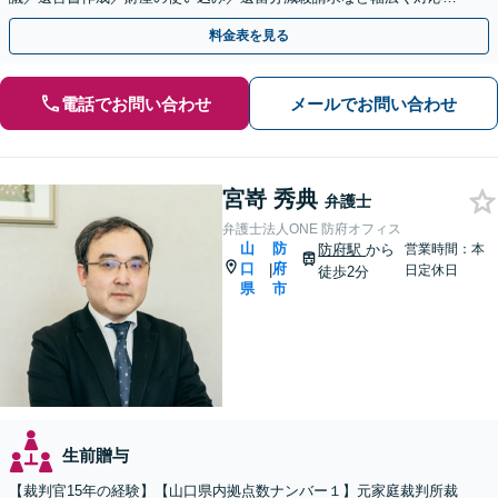
たします。【周辺士業と連携】【当日相談OK】
料金表を見る
電話でお問い合わせ
メールでお問い合わせ
宮嵜 秀典
弁護士
弁護士法人ONE 防府オフィス
山
防
防府駅
から
営業時間：本
口
府
|
日定休日
徒歩2分
県
市
生前贈与
【裁判官15年の経験】【山口県内拠点数ナンバー１】元家庭裁判所裁