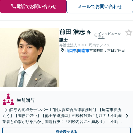
電話でお問い合わせ
メールでお問い合わせ
前田 浩志
弁
インタビューを
見る
護士
弁護士法人ＯＮＥ 周南オフィス
山口県
周南市
営業時間：本日定休日
|
生前贈与
【山口県内拠点数ナンバー１"旧大賀綜合法律事務所"】【周南市役所
近く】【調停に強い】【他士業連携◎】相続税対策にも注力！不動産
業者との繋がりを活かし問題解決！「相続内容に不満あり」「不動産
の相続で揉めている」こんな方はご相談を！【遺言作成】
料金表を見る