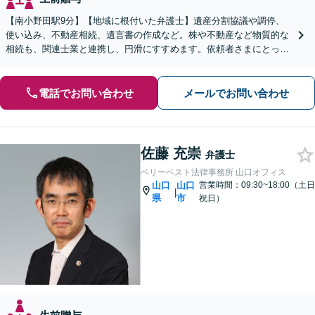
【南小野田駅9分】【地域に根付いた弁護士】遺産分割協議や調停、
使い込み、不動産相続、遺言書の作成など。株や不動産など物質的な
相続も、関連士業と連携し、円滑にすすめます。依頼者さまにとって
少しでも有利な解決を目指します【WEB面談OK】
電話でお問い合わせ
メールでお問い合わせ
佐藤 充崇
弁護士
ベリーベスト法律事務所 山口オフィス
山口
山口
営業時間：09:30~18:00（土日
|
県
市
祝日）