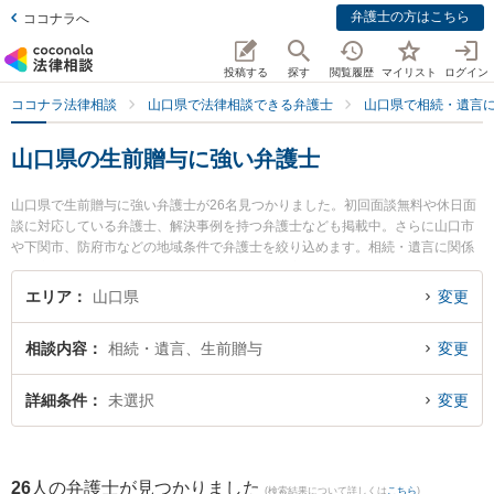
弁護士の方はこちら
ココナラへ
投稿する
探す
閲覧履歴
マイリスト
ログイン
ココナラ法律相談
山口県で法律相談できる弁護士
山口県で相続・遺言
山口県の生前贈与に強い弁護士
山口県で生前贈与に強い弁護士が26名見つかりました。初回面談無料や休日面
談に対応している弁護士、解決事例を持つ弁護士なども掲載中。さらに山口市
や下関市、防府市などの地域条件で弁護士を絞り込めます。相続・遺言に関係
する家族間の相続トラブルや認知症の相続、遺産分割等の細かな分野での絞り
込み検索もでき便利です。特に弁護士法人ラグーンの湊 奈都美弁護士や弁護士
エリア
山口県
変更
法人ＯＮＥ 周南オフィスの前田 浩志弁護士、弁護士法人ＯＮＥ 下関オフィス
の津田 清彦弁護士のプロフィール情報や弁護士費用、強みなどが注目されてい
相談内容
相続・遺言、生前贈与
変更
ます。『山口県で土日や夜間に発生した生前贈与のトラブルを今すぐに弁護士
に相談したい』『生前贈与のトラブル解決の実績豊富な近くの弁護士を検索し
たい』『初回相談無料で生前贈与を法律相談できる山口県内の弁護士に相談予
詳細条件
未選択
変更
約したい』などでお困りの相談者さんにおすすめです。
26
人の弁護士が見つかりました
(検索結果について詳しくは
こちら
)