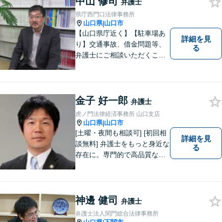
中山 修司
弁護士
県庁西門口法律事務所
山口県
山口市
|
【山口県庁近く】【駐車場あ
詳細を見
り】交通事故、借金問題等、
る
弁護士にご相談いただくこと
で解決の道筋が開ける可能性
が高まります。ぜひ一度ご相
談ください。専門知識を有す
る弁護士が、客観的視点から
金子 好一郎
弁護士
事案を検討し、最適の解決方
虎ノ門法律経済事務所 山口支店
法を探ります。
山口県
山口市
|
[土曜・夜間も相談可] [初回相
詳細を見
談無料] 弁護士をもっと身近な
る
存在に。専門的で高品質なリ
ーガルサービスを提供しま
す。
神邊 健司
弁護士
弁護士法人関門総合法律事務所