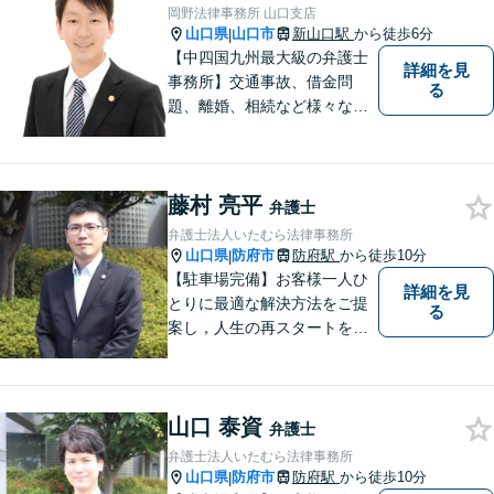
岡野法律事務所 山口支店
山口県
山口市
新山口駅
から徒歩6分
|
【中四国九州最大級の弁護士
詳細を見
事務所】交通事故、借金問
る
題、離婚、相続など様々な問
題について、「何度でも無
料」の相談を行っています！
まずはお気軽にご相談くださ
藤村 亮平
い！
弁護士
弁護士法人いたむら法律事務所
山口県
防府市
防府駅
から徒歩10分
|
【駐車場完備】お客様一人ひ
詳細を見
とりに最適な解決方法をご提
る
案し，人生の再スタートをお
手伝い！離婚問題／相続問題
／企業法務など、幅広い法律
トラブルに対応。【初回面談
山口 泰資
無料】お気軽にご相談くださ
弁護士
い。
弁護士法人いたむら法律事務所
山口県
防府市
防府駅
から徒歩10分
|