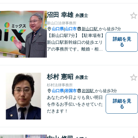
ッフ在籍／男性に話しづらい
内容でも安心！相続に関する
沼田 幸雄
相談は年間150件以上【子連
弁護士
れ相談可】【休日・夜間対
新山口法律事務所
応】
山口県
山口市
新山口駅
から徒歩7分
|
【新山口駅7分】【駐車場有】
詳細を見
新山口駅新幹線口の徒歩エリ
る
アの事務所です。離婚・相続
などの家庭紛争、個別労使紛
争などを中心として相談をさ
せていただいております。気
杉村 憲昭
になることがあれば、おたず
弁護士
ねください。
杉村法律事務所
山口県
岩国市
岩国駅
から徒歩3分
|
あなたの今日よりも良い明日
詳細を見
を作るお手伝いをさせていた
る
だきます！