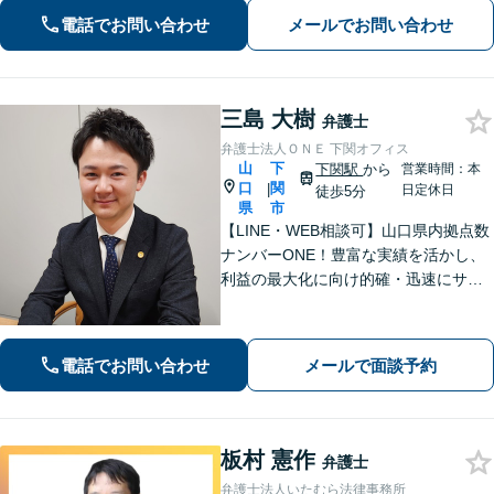
心誠意お伺いいたします。気軽にご相
電話でお問い合わせ
メールでお問い合わせ
談ください
三島 大樹
弁護士
弁護士法人ＯＮＥ 下関オフィス
山
下
下関駅
から
営業時間：本
口
関
|
日定休日
徒歩5分
県
市
【LINE・WEB相談可】山口県内拠点数
ナンバーONE！豊富な実績を活かし、
利益の最大化に向け的確・迅速にサポ
ート。法的助言だけでなく、解決後の
未来を見据えたプランをご提案。離婚
問題／交通事故等、あなたの味方とし
電話でお問い合わせ
メールで面談予約
て尽力します【完全個室】【下関駅5
分】
板村 憲作
弁護士
弁護士法人いたむら法律事務所