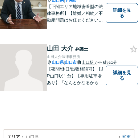
山口県
下関市
|
【下関エリア地域密着型の法
詳細を見
律事務所】【離婚／相続／不
る
動産問題はお任せください】
法テラス可！小さな問題であ
っても、不安は抱え込まずご
相談ください。お一人おひと
りの声を大切にし、適切な解
山田 大介
弁護士
決方法をご提案いたします。
山田大介法律事務所
山口県
山口市
山口駅
から徒歩1分
|
【夜間/休日/出張相談可】【J
詳細を見
R山口駅１分】【専用駐車場
る
あり】「なんとかなるから大
丈夫」ではなく、まずはその
お悩みをお聞かせください。
個人・法人問わず、お困りの
方はお気軽にご相談くださ
い。
エリア
山口県
変更