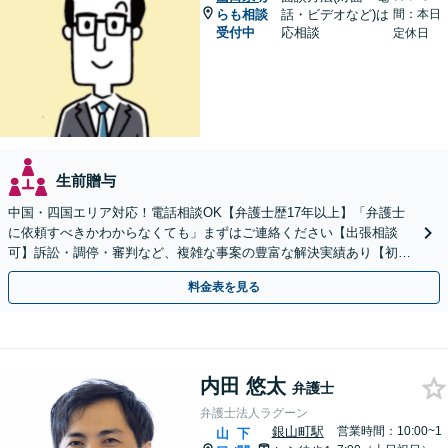
らも相談
話・ビデオなど)は
間：本日
受付中
応相談
定休日
生前贈与
中国・四国エリア対応！電話相談OK【弁護士歴17年以上】「弁護士
に依頼すべきかわからなくても」まずはご連絡ください【出張相談
可】訴訟・調停・審判など、複雑な事案の豊富な解決実績あり【初回
相談無料】初回面談のみで解決できるケースもあります
料金表を見る
内田 悠太
弁護士
弁護士法人ラグーン
銀山町駅
営業時間：10:00~1
山
下