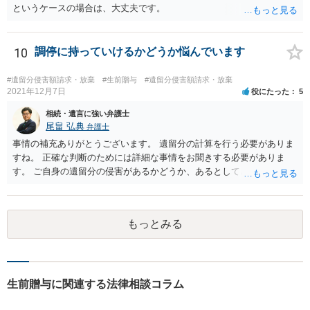
というケースの場合は、大丈夫です。
10
調停に持っていけるかどうか悩んでいます
#遺留分侵害額請求・放棄
#生前贈与
#遺留分侵害額請求・放棄
2021年12月7日
役にたった
5
相続・遺言に強い弁護士
尾畠 弘典
弁護士
事情の補充ありがとうございます。 遺留分の計算を行う必要がありま
すね。 正確な判断のためには詳細な事情をお聞きする必要がありま
す。 ご自身の遺留分の侵害があるかどうか、あるとしてどの程度の金
額となるかを正確に把握されたいのであれば、一度お近くの弁護士に
相談されるのが良いと思います。
もっとみる
生前贈与に関連する法律相談コラム