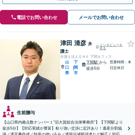
電話でお問い合わせ
メールでお問い合わせ
津田 清彦
弁
インタビューを
見る
護士
弁護士法人ＯＮＥ 下関オフィス
山
下
下関駅
から
営業時間：本
口
関
|
日定休日
徒歩5分
県
市
生前贈与
【山口県内拠点数ナンバー１"旧大賀綜合法律事務所"】【下関駅より
徒歩5分】【対応実績が豊富】粘り強い交渉に定評あり！遺産分割協
議／遺言書作成／財産の使い込み／遺留分減殺請求など幅広く対応い