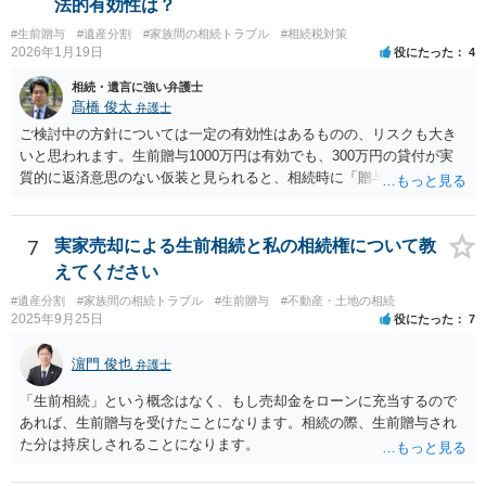
法的有効性は？
#生前贈与
#遺産分割
#家族間の相続トラブル
#相続税対策
2026年1月19日
役にたった
4
相続・遺言に強い弁護士
髙橋 俊太
弁護士
ご検討中の方針については一定の有効性はあるものの、リスクも大き
いと思われます。生前贈与1000万円は有効でも、300万円の貸付が実
質的に返済意思のない仮装と見られると、相続時に「贈与」と評価さ
れ、子から遺留分侵害額請求を受ける可能性があります。 その他の方
法として考えられるものとしては、 ①信託（家族信託・目的信託） 財
産を信託口に移し、受託者（信頼できる友人や専門職）に管理させ、
7
実家売却による生前相続と私の相続権について教
・生存中はあなたの生活費・介護費に優先充当 ・残余を友人や慈善団
えてください
体へ と使途を厳格に指定。相続ではなく信託帰属になるため、子の関
#遺産分割
#家族間の相続トラブル
#生前贈与
#不動産・土地の相続
与を大きく排除できます。 ②遺言＋生命保険の組合せ 生活資金は手元
2025年9月25日
役にたった
7
に残し、余剰資金で受取人を友人・団体にした保険を活用。保険金は
相続財産とは別枠で、遺留分対策にも有効と思われます。 ③負担付死
濵門 俊也
弁護士
因贈与 「介護・見守り等を条件に、死亡時に財産を渡す」契約。条件
不履行なら無効にでき、老後の安心を担保できます。 ④ 寄附予約＋解
「生前相続」という概念はなく、もし売却金をローンに充当するので
除条件 慈善団体への寄附を予約しつつ、資金不足時は解除できる条項
あれば、生前贈与を受けたことになります。相続の際、生前贈与され
を設定。 などがあり得るかと思われます。
た分は持戻しされることになります。