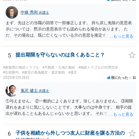
中條 秀和
弁護士
まず、先ほどの当職の回答で一部修正します。 持ち戻し免除の意思表
示については、黙示の意思表示でも認められる場合があります。 た
だ、その場合は、既に亡くなっている方の意思を推定することになり
ますので、なかなか立証のハードルは高いと思われます。それゆえ、
持ち戻し免除の意思表示は書面で明確にしておいていただくべきとい
う結論は変わりません。 誤解を与えるような回答でした。失礼しまし
5
提出期限を守らないのは良くあること？
た。 文言については、「〇〇に対する生前贈与による特別受益の持ち
戻しをすべて免除する」というのがオーソドックスなものですが、ご
#家族間の相続トラブル
#不動産・土地の相続
#相続トラブルの代理交渉
心配ならば、弁護士のところに行って、特別受益となりそうな贈与に
#生前贈与
#遺言の真偽鑑定・遺言無効
#遺言
2025年3月26日
役にたった
11
ついて説明した上で、適切な文言についてご相談してみてはいかがで
しょうか。
鬼沢 健士
弁護士
①与えません。 ②一般的によくあります。珍しくありません。 ③期限
遅れをあまりに気にしないことです。大事なのは中身です。 相手の提
出が遅れることもあるんじゃないかと思います。 それでもあなた有利
にはなりません。
6
子供を相続から外しつつ友人に財産を譲る方法の