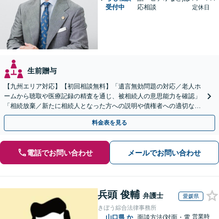
受付中
応相談
定休日
生前贈与
【九州エリア対応】【初回相談無料】「遺言無効問題の対応／老人ホ
ームから聴取や医療記録の精査を通じ、被相続人の意思能力を確認」
「相続放棄／新たに相続人となった方への説明や債権者への適切な対
応まで、きめ細やかにサポート」【休日・夜間相談可】
料金表を見る
電話でお問い合わせ
メールでお問い合わせ
兵頭 俊輔
弁護士
愛媛県
きぼう綜合法律事務所
営業時
山口県
か
面談方法(対面・電