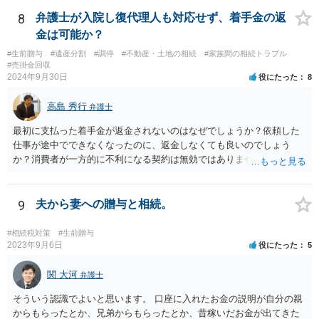
8
弁護士が入院し復代理人も対応せず、着手金の返
金は可能か？
#生前贈与
#遺産分割
#調停
#不動産・土地の相続
#家族間の相続トラブル
#売掛金回収
2024年9月30日
役にたった
8
高島 秀行
弁護士
最初に支払った着手金が返金されないのはなぜでしょうか？依頼した
仕事が途中でできなくなったのに、返金しなくても良いのでしょう
か？消費者が一方的に不利になる契約は無効ではありませんか？
着手金は、前の弁護士が倒れるまでにやった仕事に応じて清算する義
務があると思います。 倒れた弁護士が所属する弁護士会に相談さ
れた方がよいと思います。 倒れた弁護士は脳梗塞で倒れたようで
9
夫から妻への贈与と相続。
すが、 判断能力があり、復代理を倒れた弁護士の判断で復代理を
選任したのか 即ち、復代理人の選任は有効なのかという問題もあ
#相続税対策
#生前贈与
ると思います。
2023年9月6日
役にたった
5
関 大河
弁護士
そういう認識でよいと思います。 口座に入れたお金の説明が自分の親
からもらったとか、兄弟からもらったとか、昔稼いだお金が出てきた