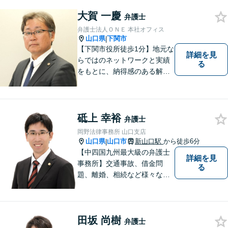
／借金問題など、幅広く対
大賀 一慶
応。【地域に根差した弁護
弁護士
士】何かお困りごとがござい
弁護士法人ＯＮＥ 本社オフィス
ましたらお一人で考え込ま
山口県
下関市
|
ず、ご相談下さい。
【下関市役所徒歩1分】地元な
詳細を見
らではのネットワークと実績
る
をもとに、納得感のある解決
策をサポート！お悩みの方は
お気軽にご相談ください。
砥上 幸裕
弁護士
岡野法律事務所 山口支店
山口県
山口市
新山口駅
から徒歩6分
|
【中四国九州最大級の弁護士
詳細を見
事務所】交通事故、借金問
る
題、離婚、相続など様々な問
題について、「何度でも無
料」の相談を行っています！
まずはお気軽にご相談くださ
田坂 尚樹
い！
弁護士