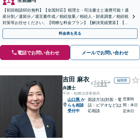
生前贈与
【初回相談60分無料】【全国対応】税理士・司法書士と連携可能！遺
産分割／遺留分／遺言書作成／相続放棄／相続人・財産調査／相続税
対策等お任せください。【明瞭な料金プラン】【解決実績豊富】【電
話相談可】
料金表を見る
電話でお問い合わせ
メールでお問い合わせ
吉田 麻衣
福岡県
インタビュ
ーを見る
弁護士
平井・柏﨑法律事務所
営業時
山口県
か
面談方法(対面・電
らも相談
話・ビデオなど)は
間：本日
受付中
応相談
定休日