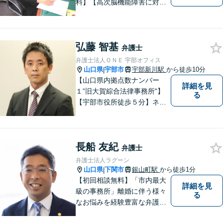
料】【高次脳機能障害に対応
可】依頼者の希望や気持ちを
真摯に受け止め、粘り強く対
応。「人生・企業運営のパー
弘藤 智基
トナー」として、お客さまに
弁護士
寄り添いますので、お気軽に
弁護士法人ＯＮＥ 宇部オフィス
ご相談ください。
山口県
宇部市
宇部新川駅
から徒歩10分
|
【山口県内拠点数ナンバー
詳細を見
１”旧大賀綜合法律事務所"】
る
【宇部市役所徒歩５分】ネッ
トワークを活かし、寄り添い
ながらサポートをいたしま
す。お困りの方はお気軽にご
長船 友紀
相談ください。
弁護士
弁護士法人ラグーン
山口県
下関市
銀山町駅
から徒歩1分
|
【初回相談無料】「市内最大
詳細を見
級の事務所」離婚に伴う様々
る
なお悩みを経験豊富な弁護士
が解決に導きます。女性スタ