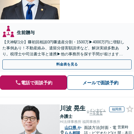
生前贈与
【天神駅1分】🟥初回相談0円🟥遺産分割・1500万▶4000万円に増額し
た事例あり！不動産絡み、遺留分侵害額請求など、解決実績多数あ
り。税理士や司法書士等と連携▶他の事務所を探す手間が省けます！
不動産会社と連携し無料査定&財産調査も◎
料金表を見る
電話で面談予約
メールで面談予約
川波 晃生
福岡県
インタビュ
ーを見る
弁護士
Hi法律事務所 福岡事務所
営業時
山口県
か
面談方法(対面・電
らも相談
話・ビデオなど)は
間：本日