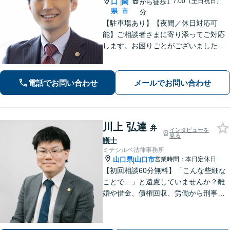
7:00（土日祝日）
口
関
から徒歩1
|
県
市
分
【駐車場あり】【夜間／休日対応可
能】ご相談者さまに寄り添ってご対応
します。お困りごとがございましたら
お一人で考え込まず、是非一度ご相談
下さい。
電話でお問い合わせ
メールでお問い合わせ
川上 弘達
弁
インタビューを
見る
護士
ミチシルベ法律事務所
山口県
山口市
営業時間：本日定休日
|
【初回相談60分無料】「こんな些細な
ことで…」と遠慮していませんか？離
婚や借金、債権回収、労働から刑事事
件まで幅広く対応しております。話し
やすい雰囲気づくりを何より大切にし
ています。どんな小さなお悩みでも誠