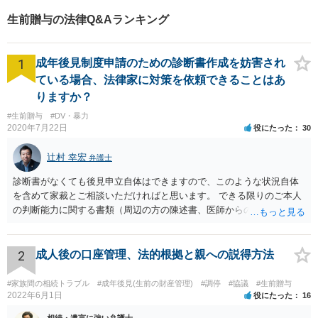
生前贈与の法律Q&Aランキング
1
成年後見制度申請のための診断書作成を妨害され
ている場合、法律家に対策を依頼できることはあ
りますか？
#生前贈与
#DV・暴力
2020年7月22日
役にたった
30
辻村 幸宏
弁護士
診断書がなくても後見申立自体はできますので、このような状況自体
を含めて家裁とご相談いただければと思います。 できる限りのご本人
の判断能力に関する書類（周辺の方の陳述書、医師からの聴取書等）
を整え、家裁の鑑定を経る前提で鑑定費用の予納金を用意し、申立て
をしていただければそこから先は進むのではないかと存じます。 ま
た、Aさんの意向を酌みすぎるあまりに後見申立ができない状況にして
2
成人後の口座管理、法的根拠と親への説得方法
いる施設の問題もありますので、当該地域の地域包括支援センターに
ご相談されるのもひとつの方法です。
#家族間の相続トラブル
#成年後見(生前の財産管理)
#調停
#協議
#生前贈与
2022年6月1日
役にたった
16
相続・遺言に強い弁護士