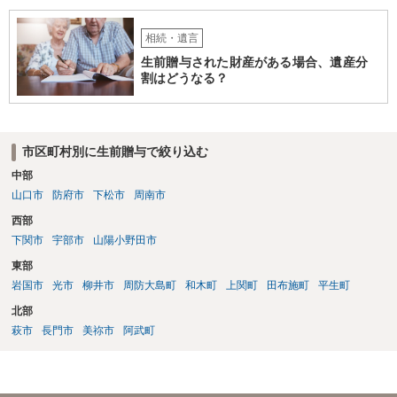
相続・遺言
生前贈与された財産がある場合、遺産分
割はどうなる？
市区町村別に生前贈与で絞り込む
中部
山口市
防府市
下松市
周南市
西部
下関市
宇部市
山陽小野田市
東部
岩国市
光市
柳井市
周防大島町
和木町
上関町
田布施町
平生町
北部
萩市
長門市
美祢市
阿武町