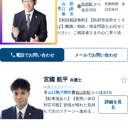
山
防
防府駅
から
営業時間：本
口
府
|
日定休日
徒歩10分
県
市
【初回相談無料】【防府市役所すぐそ
ば】離婚／相続／借金問題もお任せく
ださい。ご相談者さまの心に寄り添っ
た支援を大切にしています。地元出身
の弁護士が多数在籍しており地域に密
着した事務所です。お気軽にご相談く
電話でお問い合わせ
メールでお問い合わせ
ださい！
宮國 航平
弁護士
弁護士法人ラグーン
山口県
下関市
銀山町駅
から徒歩1分
|
【駐車場あり】【夜間／休日
詳細を見
対応可能】皆様が晴れた気持
る
ちで次のステージへ進めるよ
う、精一杯協力させて頂きま
す。離婚問題／相続／不動産