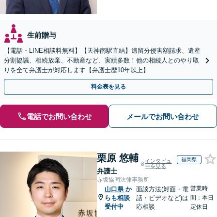
生前贈与
【電話・LINE相談料無料】【天神南駅直結】遺留分侵害額請求、遺産
分割協議、相続放棄、不動産など、実績多数！他の相続人とのやり取
りを全て弁護士が対応します【弁護士歴10年以上】
料金表を見る
電話でお問い合わせ
メールでお問い合わせ
栗原 悠輔
福岡県
インタビュ
ーを見る
弁護士
赤坂協同法律事務所
営業時
山口県
か
面談方法(対面・電
らも相談
話・ビデオなど)は
間：本日
受付中
応相談
定休日