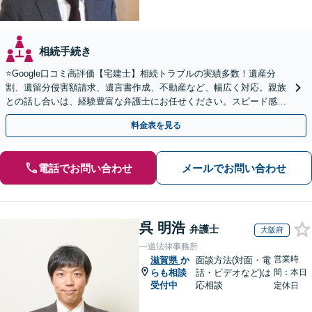
相続手続き
⭐️Google口コミ高評価【宅建士】相続トラブルの実績多数！遺産分
割、遺留分侵害額請求、遺言書作成、不動産など、幅広く対応。親族
との話し合いは、経験豊富な弁護士にお任せください。スピード感を
重視【予約で夜間・休日対応可】【駐車場あり】
料金表を見る
電話でお問い合わせ
メールでお問い合わせ
呉 明浩
弁護士
大阪府
一道法律事務所
営業時
滋賀県
か
面談方法(対面・電
らも相談
話・ビデオなど)は
間：本日
受付中
応相談
定休日