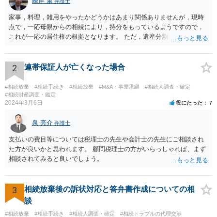
峰岸 泉
弁護士
家事，料理，雑用をやったかどうかはあまり関係ありませんが，現時
点で，一応母親からの相続により，持分をもっているようですので，
これが一応の居住権の根拠となります。 ただ，遺産分割により，母の
持分を父親が取得した場合，住み続けるのは難しいかも知れません。
2
連帯保証人が亡くなった場合
#相続放棄
#相続手続き
#相続放棄
#M&A・事業承継
#相続人調査・確定
#相続財産調査・鑑定
2024年3月6日
役にたった
7
泉 亮介
弁護士
支払いの費目等については税理士の先生や会計士の先生にご相談され
た方が良いかと思われます。 顧問税理士の方がいらっしゃれば、まず
相談されてみると良いでしょう。
3
相続放棄後の訴状対応と答弁書作成についての相
談
#相続放棄
#相続手続き
#相続人調査・確定
#相続トラブルの代理交渉