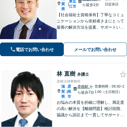
東近
賀
|
日定休日
ら徒歩1分
江市
県
【社会福祉士資格保有】丁寧なコミュ
ニケーションから依頼者さまにとって
最善の解決方法を提案、サポートいた
します。刑事事件での身柄解放、債務
整理の実績多数。法律だけではなく、
福祉や医療と連携し垣根を超えて解決
電話でお問い合わせ
メールでお問い合わせ
へと導きます。【休日、夜間対応可
能】
林 直樹
弁護士
彦根法律事務所
滋
彦
彦根駅
か
営業時間：09:30~2
賀
根
|
1:00（土日祝日）
ら徒歩7分
県
市
お悩みの本質を的確に理解し、満足度
の高い解決を【離婚問題】検討段階、
協議から訴訟まで一貫してサポート
【インターネット】投稿・書き込み削