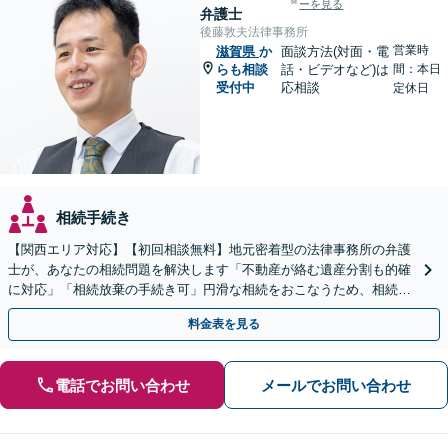
ーを見る
弁護士
後藤敦夫法律事務所
営業時
滋賀県
か
面談方法(対面・電
らも相談
話・ビデオなど)は
間：本日
受付中
応相談
定休日
相続手続き
【関西エリア対応】【初回相談無料】地元密着型の法律事務所の弁護
士が、あなたの相続問題を解決します「不動産が絡む遺産分割も的確
に対応」「相続放棄の手続き可」円滑な相続をおこなうため、相続問
題は自分の代で解決しましょう【完全個室制】
料金表を見る
電話でお問い合わせ
メールでお問い合わせ