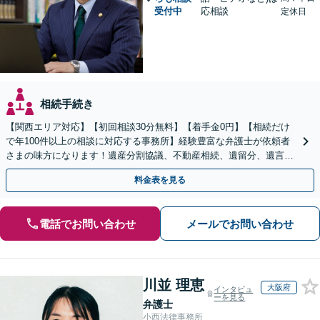
受付中
応相談
定休日
相続手続き
【関西エリア対応】【初回相談30分無料】【着手金0円】【相続だけ
で年100件以上の相談に対応する事務所】経験豊富な弁護士が依頼者
さまの味方になります！遺産分割協議、不動産相続、遺留分、遺言書
の作成など【烏丸御池駅7分】
料金表を見る
電話でお問い合わせ
メールでお問い合わせ
川並 理恵
大阪府
インタビュ
ーを見る
弁護士
小西法律事務所