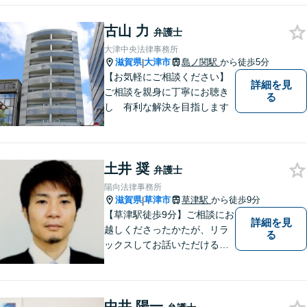
験した者として、一般生活者
古山 力
の目線で敷居が低い弁護士と
弁護士
して、親身にあなたの立場に
大津中央法律事務所
立って、ご相談に対応いたし
滋賀県
大津市
島ノ関駅
から徒歩5分
|
ます。
【お気軽にご相談ください】
詳細を見
ご相談を親身に丁寧にお聴き
る
し 有利な解決を目指します
土井 奨
弁護士
陽向法律事務所
滋賀県
草津市
草津駅
から徒歩9分
|
【草津駅徒歩9分】ご相談にお
詳細を見
越しくださったかたが、リラ
る
ックスしてお話いただけるよ
うな対応を心がけておりま
す。法的トラブルに対して弁
護士が力になれることは多い
中井 陽一
です。 ご相談を躊躇われてい