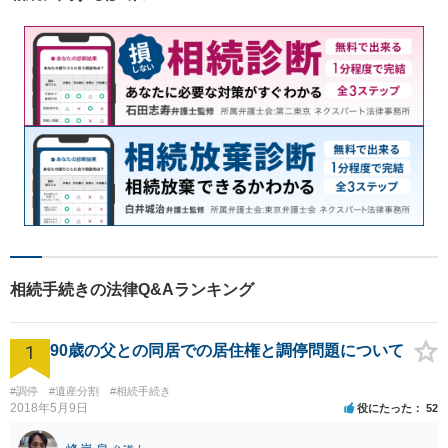
相続手続きの法律Q&Aランキング
1
90歳の父との同居での居住権と調停問題について
#調停
#遺産分割
#相続手続き
2018年5月9日
役にたった
52