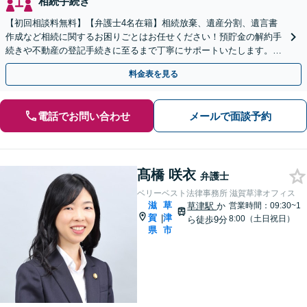
相続手続き
【初回相談料無料】【弁護士4名在籍】相続放棄、遺産分割、遺言書
作成など相続に関するお困りごとはお任せください！預貯金の解約手
続きや不動産の登記手続きに至るまで丁寧にサポートいたします。
【堅田駅東口徒歩4分】【無料駐車場あり】
料金表を見る
電話でお問い合わせ
メールで面談予約
髙橋 咲衣
弁護士
ベリーベスト法律事務所 滋賀草津オフィス
滋
草
草津駅
か
営業時間：09:30~1
賀
津
|
8:00（土日祝日）
ら徒歩9分
県
市