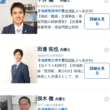
弁護士
る方もお気軽に、ご相談にい
草津駅前法律事務所
らしてください。
滋賀県
草津市
草津駅
から徒歩3分
|
【相続・離婚・交通事故・借
詳細を見
金問題の経験豊富】【交通事
る
故被害者・借金問題は初回相
談無料】【夜２０時まで相談
可能】滋賀県のＪＲ草津駅前
の法律事務所
田邉 拓也
弁護士
湖都経営法律事務所
滋賀県
大津市
堅田駅
から徒歩4分
|
【法テラス利用可】【JR湖西
詳細を見
線「堅田駅」東口5分】地域に
る
根差した弁護士として、依頼
者の方に寄り添い、丁寧・親
切にお話を伺い、信頼関係を
築いていけるよう尽力いたし
俣木 徹
ます。弁護士に依頼するのは
弁護士
敷居が高いとお考えの方も、
近江八幡法律事務所
まずは一度ご相談ください。
滋賀県
近江八幡市
|