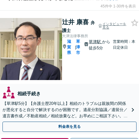
45件中 1-30件を表示
辻井 康喜
弁
インタビューを
見る
護士
大津法律事務所
滋
草
草津駅
から
営業時間：本
賀
津
|
日定休日
徒歩5分
県
市
相続手続き
【草津駅5分】【弁護士歴20年以上】相続のトラブルは親族間の関係
が悪化すると自分で解決するのが困難です。遺産分割協議／遺留分／
遺言書作成／不動産相続／相続放棄など。お早めにご相談下さい。
【相続・遺言に関する初回相談６０分無料】【駐車場あり】
料金表を見る