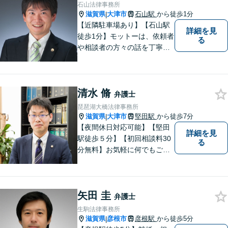
石山法律事務所
滋賀県
大津市
石山駅
から徒歩1分
|
【近隣駐車場あり】【石山駅
詳細を見
徒歩1分】モットーは、依頼者
る
や相談者の方々の話を丁寧に
聞き取り，丁寧に答えるとい
うことです。何か問題を抱え
ておられる方、１人で悩まず
清水 脩
にまずは遠慮なくご相談くだ
弁護士
さい。
琵琶湖大橋法律事務所
滋賀県
大津市
堅田駅
から徒歩7分
|
【夜間休日対応可能】【堅田
詳細を見
駅徒歩５分】【初回相談料30
る
分無料】お気軽に何でもご相
談ください。弁護士は、あな
たの味方です。
矢田 圭
弁護士
生駒法律事務所
滋賀県
彦根市
彦根駅
から徒歩5分
|