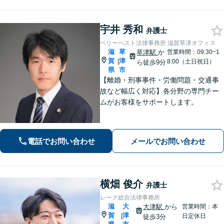
宇井 秀和
弁護士
ベリーベスト法律事務所 滋賀草津オフィス
滋
草
草津駅
か
営業時間：09:30~1
賀
津
|
8:00（土日祝日）
ら徒歩9分
県
市
【離婚・刑事事件・労働問題・交通事
故など幅広く対応】各分野の専門チー
ムがお客様をサポートします。
電話でお問い合わせ
メールでお問い合わせ
横畑 俊介
弁護士
レーク総合法律事務所
滋
大
大津駅
から
営業時間：本
賀
津
|
日定休日
徒歩3分