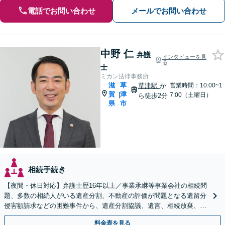
電話でお問い合わせ
メールでお問い合わせ
中野 仁
弁護
インタビューを見
る
士
ミカン法律事務所
滋
草
草津駅
か
営業時間：10:00~1
賀
津
|
7:00（土曜日）
ら徒歩2分
県
市
相続手続き
【夜間・休日対応】弁護士歴16年以上／事業承継等事業会社の相続問
題、多数の相続人がいる遺産分割、不動産の評価が問題となる遺留分
侵害額請求などの困難事件から、遺産分割協議、遺言、相続放棄、使
途不明金の調査まで、全般の経験豊富【JR草津駅2分】
料金表を見る