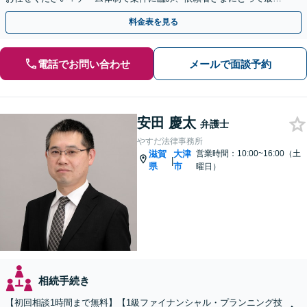
の解決を目指します【堅田駅4分】【無料駐車場あり】
料金表を見る
電話でお問い合わせ
メールで面談予約
安田 慶太
弁護士
やすだ法律事務所
滋賀
大津
営業時間：10:00~16:00（土
|
県
市
曜日）
相続手続き
【初回相談1時間まで無料】【1級ファイナンシャル・プランニング技