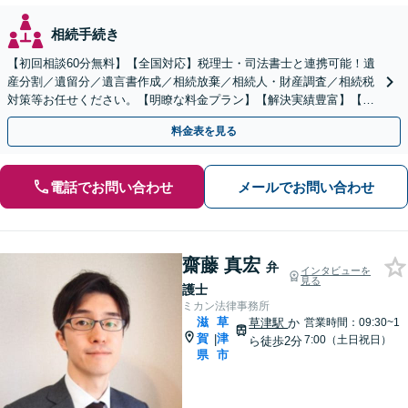
相続手続き
【初回相談60分無料】【全国対応】税理士・司法書士と連携可能！遺
産分割／遺留分／遺言書作成／相続放棄／相続人・財産調査／相続税
対策等お任せください。【明瞭な料金プラン】【解決実績豊富】【電
話相談可】
料金表を見る
電話でお問い合わせ
メールでお問い合わせ
齋藤 真宏
弁
インタビューを
見る
護士
ミカン法律事務所
滋
草
草津駅
か
営業時間：09:30~1
賀
津
|
7:00（土日祝日）
ら徒歩2分
県
市