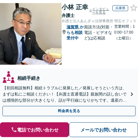
小林 正幸
兵庫県
インタビュ
ーを見る
弁護士
弁護士法人あんぎゃ法律事務所 明石オフィス
営業時間：1
滋賀県
か
面談方法(対面・
らも相談
電話・ビデオな
0:00~17:00
受付中
ど)は応相談
（土曜日）
相続手続き
【初回相談無料】相続トラブルに発展した／発展しそうという方は、
まずは私にご相談ください！【弁護士直通電話】親族間の話し合いで
は感情的な部分が大きくなり、話が平行線になりがちです。遺産の使
い込みもご相談ください。泥沼化する前にお電話ください。
料金表を見る
電話でお問い合わせ
メールでお問い合わせ