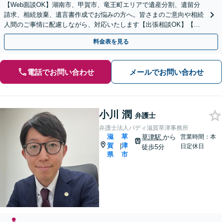
【Web面談OK】湖南市、甲賀市、竜王町エリアで遺産分割、遺留分
請求、相続放棄、遺言書作成でお悩みの方へ。皆さまのご意向や相続
人間のご事情に配慮しながら、対応いたします【出張相談OK】【甲
西駅1分】
料金表を見る
電話でお問い合わせ
メールでお問い合わせ
小川 潤
弁護士
弁護士法人バディ滋賀草津事務所
滋
草
草津駅
から
営業時間：本
賀
津
|
日定休日
徒歩5分
県
市