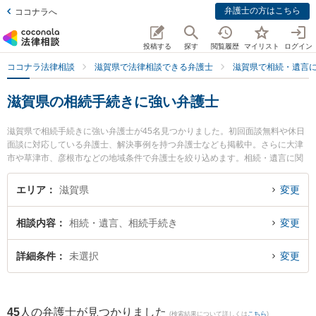
弁護士の方はこちら
ココナラへ
投稿する
探す
閲覧履歴
マイリスト
ログイン
ココナラ法律相談
滋賀県で法律相談できる弁護士
滋賀県で相続・遺言
滋賀県の相続手続きに強い弁護士
滋賀県で相続手続きに強い弁護士が45名見つかりました。初回面談無料や休日
面談に対応している弁護士、解決事例を持つ弁護士なども掲載中。さらに大津
市や草津市、彦根市などの地域条件で弁護士を絞り込めます。相続・遺言に関
係する家族間の相続トラブルや認知症の相続、遺産分割等の細かな分野での絞
り込み検索もでき便利です。特に大津法律事務所の辻井 康喜弁護士やミカン法
エリア
滋賀県
変更
律事務所の中野 仁弁護士、湖都経営法律事務所の山口 智之弁護士のプロフィー
ル情報や弁護士費用、強みなどが注目されています。『滋賀県で土日や夜間に
相談内容
相続・遺言、相続手続き
変更
発生した相続手続きのトラブルを今すぐに弁護士に相談したい』『相続手続き
のトラブル解決の実績豊富な近くの弁護士を検索したい』『初回相談無料で相
続手続きを法律相談できる滋賀県内の弁護士に相談予約したい』などでお困り
詳細条件
未選択
変更
の相談者さんにおすすめです。
45
人の弁護士が見つかりました
(検索結果について詳しくは
こちら
)