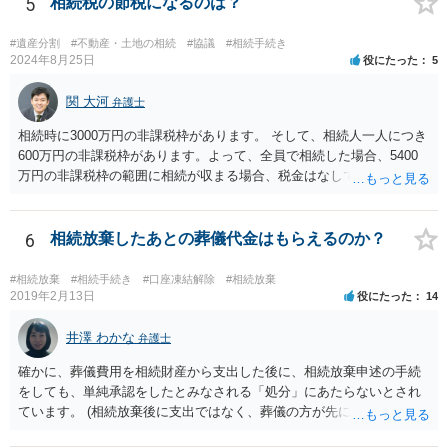
5
相続税の節税になるのは？
ありません。 なお、私が扱った相続放棄を検討していた案件で、期間
伸長して調査したところ、サラ金に対する過払金など相当な財産が見
#遺産分割
#不動産・土地の相続
#協議
#相続手続き
つかったため相続したという事例がありました。
2024年8月25日
役にたった
5
関 大河
弁護士
相続時に3000万円の非課税枠があります。 そして、相続人一人につき
600万円の非課税枠があります。よって、全員で相続した場合、5400
万円の非課税枠の範囲に相続が収まる場合、税金はなしです。 一人が
相続放棄すると、600万円の枠が一つ減ります。よって、4800万円の
範囲となります。 一般的には、全員で相続する方が税金はお得です。
また、全員で相続しても、話し合いの結果、親がすべて相続と決める
6
相続放棄したあとの葬儀代金はもらえるのか？
こともできます。この場合でも相続の非課税枠は、全員で相続した540
0万円分使えます。 父が亡くなり、母が全部相続すると、母から三人
#相続放棄
#相続手続き
#口座凍結解除
#相続放棄
で相続する際は、4800万円が非課税枠となります。 そうすると、母が
2019年2月13日
役にたった
14
亡くなってから相続すると、両親のどちらかが亡くなってから相続す
るより非課税の枠が減少します。 計画的に相続をするのがおすすめと
井澤 わかな
弁護士
いうことになります。これ以外にも気をつける点はあるかもしれませ
確かに、葬儀費用を相続財産から支出した後に、相続放棄申述の手続
んので、一度相談して想定するのがおすすめと思います。
をしても、単純承認をしたとみなされる「処分」にあたらないとされ
ています。 (相続放棄後に支出ではなく、葬儀の方が先に来るのが通常
だと思いますので、葬儀→葬儀費用を相続財産から支出→相続放棄申