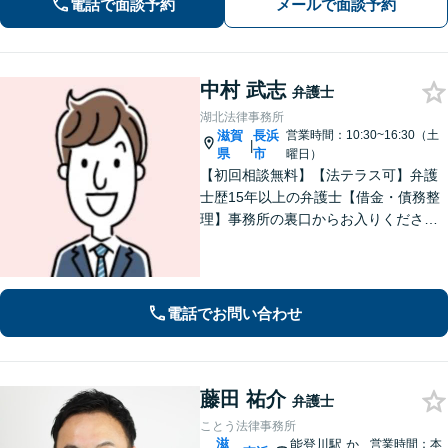
電話で面談予約
メールで面談予約
中村 武志
弁護士
湖北法律事務所
滋賀
長浜
営業時間：10:30~16:30（土
|
県
市
曜日）
【初回相談無料】【法テラス可】弁護
士歴15年以上の弁護士【借金・債務整
理】事務所の裏口からお入りくださ
い。個人・法人含め、最適な債務整理
を提案【長浜駅12分】
電話でお問い合わせ
藤田 祐介
弁護士
ことう法律事務所
滋
能登川駅
か
営業時間：本