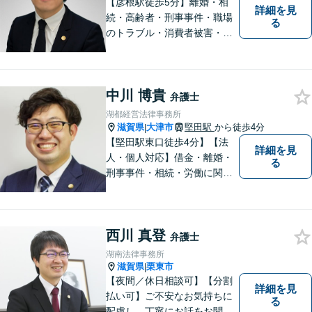
【彦根駅徒歩5分】離婚・相
詳細を見
続・高齢者・刑事事件・職場
る
のトラブル・消費者被害・法
人倒産などはお任せくださ
い。法人・個人問わず幅広い
案件を取り扱っています。
中川 博貴
弁護士
湖都経営法律事務所
滋賀県
大津市
堅田駅
から徒歩4分
|
【堅田駅東口徒歩4分】【法
詳細を見
人・個人対応】借金・離婚・
る
刑事事件・相続・労働に関す
るトラブルはお任せくださ
い。顧問契約・企業法務全般
に対応。困りの際はぜひ一度
西川 真登
お話をお聞かせください。
弁護士
【無料駐車場あり】
湖南法律事務所
滋賀県
栗東市
|
【夜間／休日相談可】【分割
詳細を見
払い可】ご不安なお気持ちに
る
配慮し、丁寧にお話をお聞き