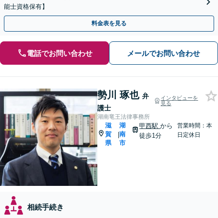
能士資格保有】
料金表を見る
電話でお問い合わせ
メールでお問い合わせ
勢川 琢也
弁
インタビューを
見る
護士
湖南竜王法律事務所
滋
湖
甲西駅
から
営業時間：本
賀
南
|
日定休日
徒歩1分
県
市
相続手続き