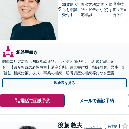
営業時
滋賀県
か
面談方法(対面・電
らも相談
話・ビデオなど)は
間：本日
受付中
応相談
定休日
相続手続き
関西エリア対応【初回相談無料】【ビデオ面談可】【所属弁護士6
名】【遺産相続の経験豊富】遺産分割、遺言書作成、相続放棄、民事
信託、相続対策、株式・事業の相続、暗号資産の相続等につき豊富な
対応実績。【バリアフリー】【完全個室対応】
料金表を見る
電話で面談予約
メールで面談予約
後藤 敦夫
兵庫県
インタビュ