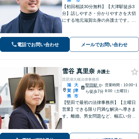
県
市
【初回相談30分無料】【大津駅徒歩3
分】話しやすさ・分かりやすさを大切
にする地元滋賀出身の弁護士です。離
婚や借金、企業法務など皆様の悩みを
丁寧に伺い、最適な解決策をご提案し
ます。一人で抱え込まず、まずはお気
電話でお問い合わせ
メールでお問い合わせ
軽にご相談ください。
雪谷 真里奈
弁護士
琵琶湖大橋法律事務所
滋
大
堅田駅
か
営業時間：10:00~1
賀
津
|
8:00（土曜日）
ら徒歩7分
県
市
【堅田で最初の法律事務所】【土曜日
営業】できる限り円満な解決へ導きま
す。離婚。男女問題など、幅広い分野
のご相談に対応可能。相談しやすいよ
う、丁寧なヒアリングをいたします。