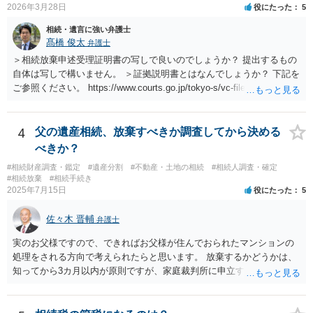
2026年3月28日
役にたった
5
相続・遺言に強い弁護士
髙橋 俊太
弁護士
＞相続放棄申述受理証明書の写しで良いのでしょうか？ 提出するもの
自体は写しで構いません。 ＞証拠説明書とはなんでしょうか？ 下記を
ご参照ください。 https://www.courts.go.jp/tokyo-s/vc-files/tokyo-s/file/
14-1kisairei.pdf
4
父の遺産相続、放棄すべきか調査してから決める
べきか？
#相続財産調査・鑑定
#遺産分割
#不動産・土地の相続
#相続人調査・確定
#相続放棄
#相続手続き
2025年7月15日
役にたった
5
佐々木 晋輔
弁護士
実のお父様ですので、できればお父様が住んでおられたマンションの
処理をされる方向で考えられたらと思います。 放棄するかどうかは、
知ってから3カ月以内が原則ですが、家庭裁判所に申立すれば3カ月の
期間を伸長することができます。 その間に、財産の状況を調査して、
放棄するかどうか決めることができます。 銀行やサラ金が数年も放置
することはありませんので、数年後に借金が発見される可能性はほぼ