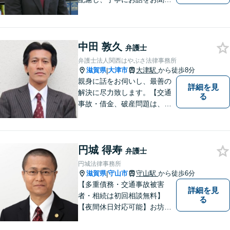
することを信条としていま
す。お悩みの方は、一度お問
い合わせください。
中田 敦久
弁護士
弁護士法人関西はやぶさ法律事務所
滋賀県
大津市
大津駅
から徒歩8分
|
親身に話をお伺いし、最善の
詳細を見
解決に尽力致します。【交通
る
事故・借金、破産問題は、初
回相談料無料】【夜間相談可
（要事前予約）】【弁護士経
験２０年以上】【専用駐車場
円城 得寿
あり】
弁護士
円城法律事務所
滋賀県
守山市
守山駅
から徒歩6分
|
【多重債務・交通事故被害
詳細を見
者・相続は初回相談無料】
る
【夜間休日対応可能】お坊さ
ん弁護士・僧籍を持つ弁護士
として、また、会社生活を経