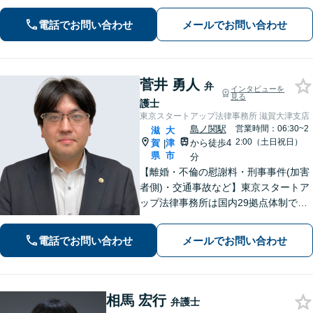
除、発信者情報開示請求、損害賠償請
求など幅広く対応【オンライン面談】
電話でお問い合わせ
メールでお問い合わせ
【彦根駅7分】
菅井 勇人
弁
インタビューを
見る
護士
東京スタートアップ法律事務所 滋賀大津支店
島ノ関駅
営業時間：06:30~2
滋
大
2:00（土日祝日）
賀
津
から徒歩4
|
県
市
分
【離婚・不倫の慰謝料・刑事事件(加害
者側)・交通事故など】東京スタートア
ップ法律事務所は国内29拠点体制で全
国対応！【ご自宅からの電話相談にも
対応(法律相談は完全予約制)】各分野で
電話でお問い合わせ
メールでお問い合わせ
専門性の高い弁護士が寄り添い解決を
サポートします。
相馬 宏行
弁護士