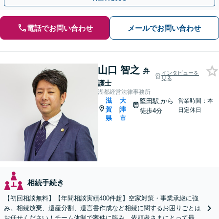
電話でお問い合わせ
メールでお問い合わせ
山口 智之
弁
インタビューを
見る
護士
湖都経営法律事務所
滋
大
堅田駅
から
営業時間：本
賀
津
|
日定休日
徒歩4分
県
市
相続手続き
【初回相談無料】【年間相談実績400件超】空家対策・事業承継に強
み。相続放棄、遺産分割、遺言書作成など相続に関するお困りごとは
お任せください！チーム体制で案件に臨み、依頼者さまにとって最善