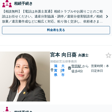
相続手続き
【相談無料】【電話は弁護士直通】相続トラブルやお困りごとのご相
談はお任せください。遺産分割協議・調停／遺留分侵害額請求／相続
放棄／遺言書作成などに幅広く対応。粘り強く交渉し、依頼者さまに
有利な解決を目指します【出張相談可能】【草津駅5分】
料金表を見る
宮本 向日葵
弁護士
湖都経営法律事務所
滋
大
堅田駅
から
営業時間：本
賀
津
|
日定休日
徒歩4分
県
市