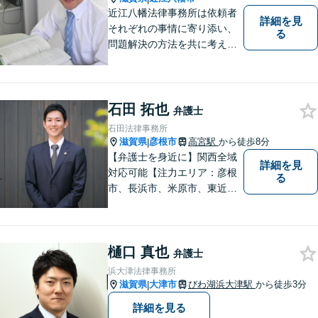
近江八幡法律事務所は依頼者
詳細を見
それぞれの事情に寄り添い、
る
問題解決の方法を共に考える
場所です。「弁護士に相談す
べき悩みなのかわからない
方」も、ぜひお気軽にご相談
ください。
石田 拓也
弁護士
石田法律事務所
滋賀県
彦根市
高宮駅
から徒歩8分
|
【弁護士を身近に】関西全域
詳細を見
対応可能【注力エリア：彦根
る
市、長浜市、米原市、東近江
市、近江八幡市】日常で起こ
り得る法律問題の解決へ特
化。生まれ育った地元の皆さ
樋口 真也
まに、不安を和らげベストな
弁護士
解決策を提供します「迅速丁
浜大津法律事務所
寧」【無料相談有・駐車場完
滋賀県
大津市
びわ湖浜大津駅
から徒歩3分
|
備】【英語対応可】
詳細を見る