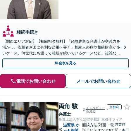
相続手続き
【関西エリア対応】【初回相談無料】「経験豊富な弁護士が交渉力を
活かし、依頼者さまに有利な結果へ導く」相続人の数や相続財産が多
いケース、何世代にも渡って相続が続いているケースなど、複雑な事
案でも対応！協議、調停、審判どのフェーズからも相談可
料金表を見る
電話でお問い合わせ
メールでお問い合わせ
両角 駿
京都府
インタビュー
を見る
弁護士
弁護士法人本江法律事務所 京都オフィス
営業時
滋賀県
か
面談方法(対面・電
らも相談
話・ビデオなど)は
間：本日