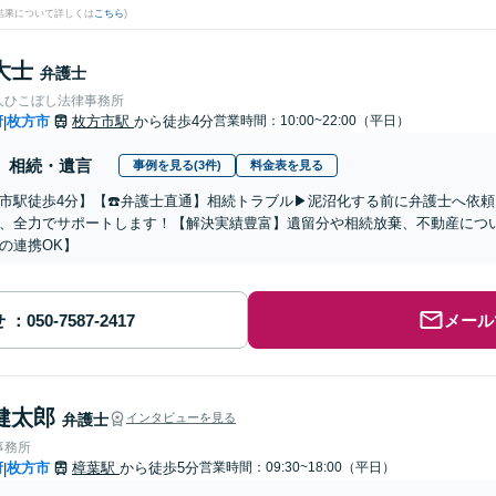
結果について詳しくは
こちら
)
大士
弁護士
人ひこぼし法律事務所
府
枚方市
枚方市駅
から徒歩4分
営業時間：10:00~22:00（平日）
|
相続・遺言
事例を見る(3件)
料金表を見る
市駅徒歩4分】【☎️弁護士直通】相続トラブル▶︎泥沼化する前に弁護士へ依
、全力でサポートします！【解決実績豊富】遺留分や相続放棄、不動産につ
の連携OK】
せ
メール
健太郎
弁護士
インタビューを見る
事務所
府
枚方市
樟葉駅
から徒歩5分
営業時間：09:30~18:00（平日）
|