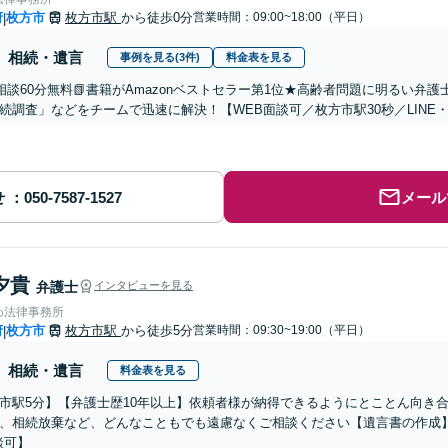
府
枚方市
枚方市駅
から徒歩0分
営業時間：09:00~18:00（平日）
|
相続・遺言
事例を見る(3件)
料金表を見る
相談60分無料📗書籍がAmazonベストセラー第1位★高齢者問題に明るい弁
続調査」などをチームで迅速に解決！【WEB面談可／枚方市駅30秒／LINE
せ
メール
夕貴
弁護士
インタビューを見る
わ法律事務所
府
枚方市
枚方市駅
から徒歩5分
営業時間：09:30~19:00（平日）
|
相続・遺言
料金表を見る
市駅5分】【弁護士歴10年以上】依頼者様が納得できるようにとことん向き
、相続放棄など、どんなこともでも遠慮なくご相談ください【遺言書の作成】
談可】