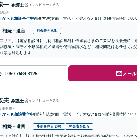
龍一
弁護士
インタビューを見る
事務所
市
からも相談受付中
面談方法(対面・電話・ビデオなど)は応相談
営業時間：00:0
相続・遺言
料金表を見る
エリア】【電話相談可】【初回相談無料】依頼者さまのご要望を最優先に、
割協議・調停／不動産相続／遺留分侵害額請求など、相続問題はお任せくだ
相談も対応します
せ
メール
敦夫
弁護士
インタビューを見る
法律事務所
市
からも相談受付中
面談方法(対面・電話・ビデオなど)は応相談
営業時間：09:0
相続・遺言
事例を見る(2件)
料金表を見る
エリア対応】【初回相談無料】地元密着型の法律事務所の弁護士が、あなた