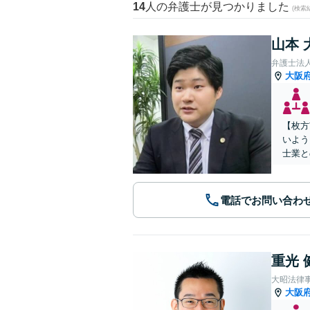
14
人の弁護士が見つかりました
(検索
山本 
弁護士法
大阪
【枚方
いよう
士業と
電話でお問い合わ
重光 
大昭法律
大阪