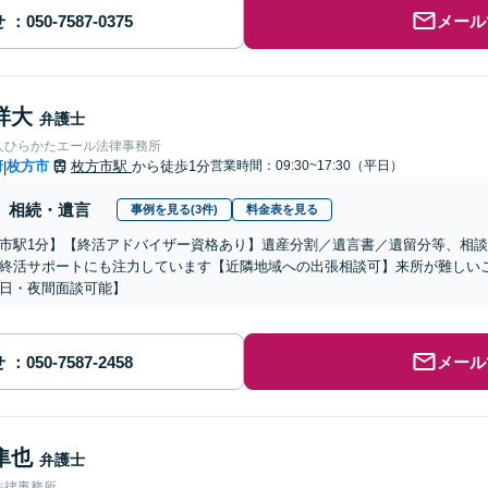
せ
メール
祥大
弁護士
人ひらかたエール法律事務所
府
枚方市
枚方市駅
から徒歩1分
営業時間：09:30~17:30（平日）
|
相続・遺言
事例を見る(3件)
料金表を見る
市駅1分】【終活アドバイザー資格あり】遺産分割／遺言書／遺留分等、相
終活サポートにも注力しています【近隣地域への出張相談可】来所が難しい
日・夜間面談可能】
せ
メール
隼也
弁護士
法律事務所