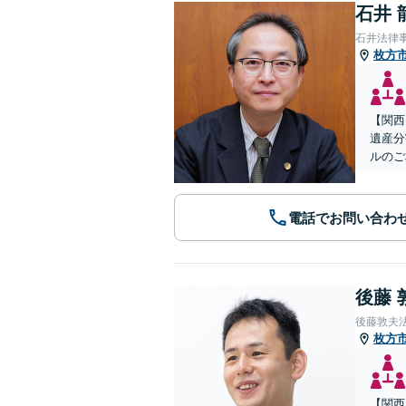
石井 
石井法律
枚方
【関西
遺産分
ルのご
電話でお問い合わ
後藤 
後藤敦夫
枚方
【関西