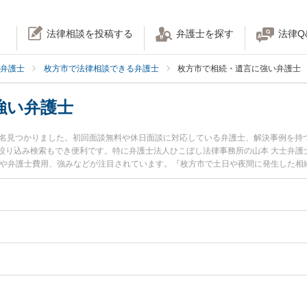
法律相談を投稿する
弁護士を探す
法律Q
弁護士
枚方市で法律相談できる弁護士
枚方市で相続・遺言に強い弁護士
強い弁護士
4名見つかりました。初回面談無料や休日面談に対応している弁護士、解決事例を持
絞り込み検索もでき便利です。特に弁護士法人ひこぼし法律事務所の山本 大士弁護
報や弁護士費用、強みなどが注目されています。『枚方市で土日や夜間に発生した相
な近くの弁護士を検索したい』『初回相談無料で相続・遺言を法律相談できる枚方