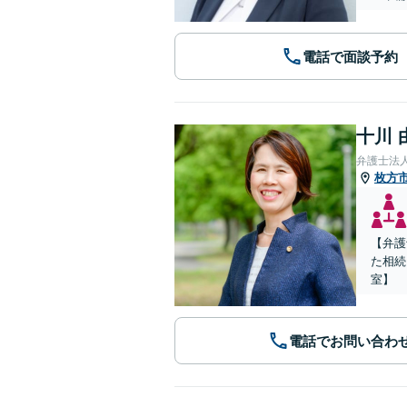
電話で面談予約
十川 
弁護士法
枚方
【弁護
た相続
室】
電話でお問い合わ