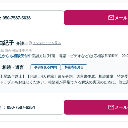
メール
由紀子
弁護士
インタビューを見る
人阪南合同法律事務所
市
からも相談受付中
面談方法(対面・電話・ビデオなど)は応相談
営業時間：09:0
相続・遺言
事例を見る(9件)
料金表を見る
士歴15年以上】【弁護士4人在籍】遺産分割、遺言書作成、相続放棄、特別
トラブルもお任せください。相談者が満足できる解決の実現のために、他士
せ
メール