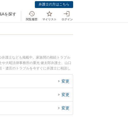
弁護士の方はこちら
&Aを探す
閲覧履歴
マイリスト
ログイン
つ弁護士なども掲載中。家族間の相続トラブル
士や大昭法律事務所の重光 健太郎弁護士、山口
続・遺言のトラブルを今すぐに弁護士に相談し
市内の弁護士に相談予約したい』などでお困りの
変更
変更
変更