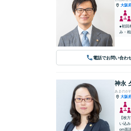
大阪
●初回
み・相
電話でお問い合わ
神永 
あまのが
大阪
【枚方
い込み
om面