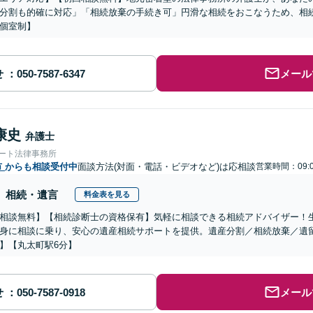
分割も的確に対応」「相続放棄の手続き可」円滑な相続をおこなうため、相
個室制】
せ
メール
康史
弁護士
ォート法律事務所
市
からも相談受付中
面談方法(対面・電話・ビデオなど)は応相談
営業時間：09:0
相続・遺言
料金表を見る
相談無料】【相続診断士の資格保有】気軽に相談できる相続アドバイザー！
身に相談に乗り、安心の遺産相続サポートを提供。遺産分割／相続放棄／遺
】【丸太町駅6分】
せ
メール