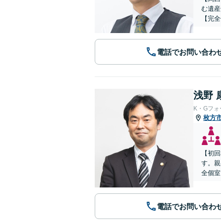
む遺産
【完全
電話でお問い合わ
浅野 
K・Gフ
枚方
【初回
す。親
全個室
電話でお問い合わ