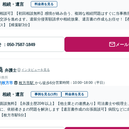
相続・遺言
料金表を見る
相談可】【初回相談無料】感情が絡み合う、複雑な相続問題はすぐに当事務
交渉を進めます。遺留分侵害額請求や相続放棄、遺言書の作成もお任せ！【
ス】【樟葉駅3分】
せ
メール
暁
弁護士
インタビューを見る
事務所
府
枚方市
枚方市駅
から徒歩6分
営業時間：10:00~18:00（平日）
|
相続・遺言
事例を見る(1件)
料金表を見る
面談無料】【弁護士歴20年以上】【他士業との連携あり】司法書士や税理士
に、依頼者さまの問題を解決します【遺言書作成の出張面談可】病院などに
【枚方市駅6分】