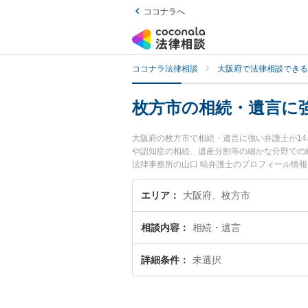
ココナラへ
ココナラ法律相談
大阪府で法律相談できる
枚方市の相続・遺言に
大阪府の枚方市で相続・遺言に強い弁護士が1
や認知症の相続、遺産分割等の細かな分野での
法律事務所の山口 暁弁護士のプロフィール情
たい』『相続・遺言のトラブル解決の実績豊富
相談者さんにおすすめです。
エリア
大阪府、枚方市
相談内容
相続・遺言
詳細条件
未選択