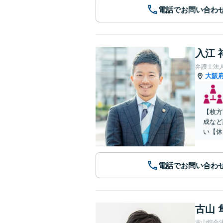
電話でお問い合わ
入江 
弁護士法
大阪
【枚方
成など
い【休
電話でお問い合わ
古山 
古山綜合