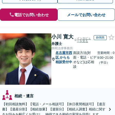
電話でお問い合わせ
メールでお問い合わせ
小川 寛大
静岡県
インタビュ
ーを見る
弁護士
静岡法律事務所
名古屋市西
面談方法(対
営業時間：0
区
からも
面・電話・ビデ
9:00~21:00
相談受付中
オなど)は応相
（平日）
談
相続・遺言
【初回相談無料】【電話・メール相談可】【休日夜間相談可】【遺言
書】【遺産分割】【相続放棄】【遺留分】【相続人調査】相続に関す
るお悩みを幅広くお受けし、納得できる相続の実現を目指します