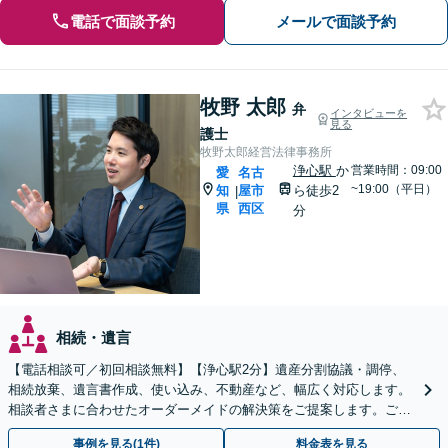
電話で面談予約
メールで面談予約
牧野 太郎
弁
インタビューを
見る
護士
牧野太郎経営法律事務所
浄心駅
か
営業時間：09:00
愛
名古
~19:00（平日）
知
屋市
ら徒歩2
|
県
西区
分
相続・遺言
【電話相談可／初回相談無料】【浄心駅2分】遺産分割協議・調停、
相続放棄、遺言書作成、使い込み、不動産など、幅広く対応します。
相談者さまに合わせたオーダーメイドの解決策をご提案します。ご自
宅や病院への出張面談も可能です【WEB面談可】
事例を見る(1件)
料金表を見る