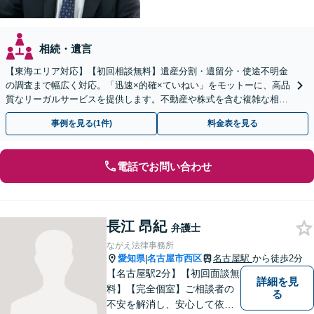
相続・遺言
【東海エリア対応】【初回相談無料】遺産分割・遺留分・使途不明金
の調査まで幅広く対応。「迅速×的確×ていねい」をモットーに、高品
質なリーガルサービスを提供します。不動産や株式を含む複雑な相続
もお任せください【休日・夜間対応OK】
事例を見る(1件)
料金表を見る
電話でお問い合わせ
長江 昂紀
弁護士
ながえ法律事務所
愛知県
名古屋市西区
名古屋駅
から徒歩2分
|
【名古屋駅2分】【初回面談無
詳細を見
料】【完全個室】ご相談者の
る
不安を解消し、安心して依頼