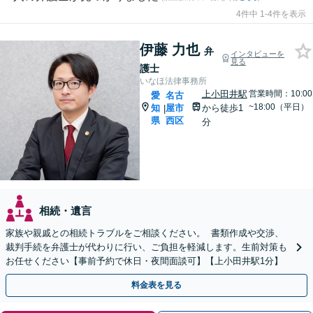
4件中 1-4件を表示
伊藤 力也
弁
インタビューを
見る
護士
いなほ法律事務所
上小田井駅
営業時間：10:00
愛
名古
~18:00（平日）
知
屋市
から徒歩1
|
県
西区
分
相続・遺言
家族や親戚との相続トラブルをご相談ください。 書類作成や交渉、
裁判手続を弁護士が代わりに行い、ご負担を軽減します。生前対策も
お任せください【事前予約で休日・夜間面談可】【上小田井駅1分】
料金表を見る