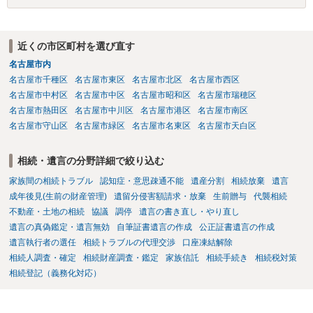
ないということでしょうか。遺言で、受取を指定されててもいらない
と拒否することはできます。理由を説明する必要はありません。
近くの市区町村を選び直す
名古屋市内
名古屋市千種区
名古屋市東区
名古屋市北区
名古屋市西区
名古屋市中村区
名古屋市中区
名古屋市昭和区
名古屋市瑞穂区
名古屋市熱田区
名古屋市中川区
名古屋市港区
名古屋市南区
名古屋市守山区
名古屋市緑区
名古屋市名東区
名古屋市天白区
相続・遺言の分野詳細で絞り込む
家族間の相続トラブル
認知症・意思疎通不能
遺産分割
相続放棄
遺言
成年後見(生前の財産管理)
遺留分侵害額請求・放棄
生前贈与
代襲相続
不動産・土地の相続
協議
調停
遺言の書き直し・やり直し
遺言の真偽鑑定・遺言無効
自筆証書遺言の作成
公正証書遺言の作成
遺言執行者の選任
相続トラブルの代理交渉
口座凍結解除
相続人調査・確定
相続財産調査・鑑定
家族信託
相続手続き
相続税対策
相続登記（義務化対応）