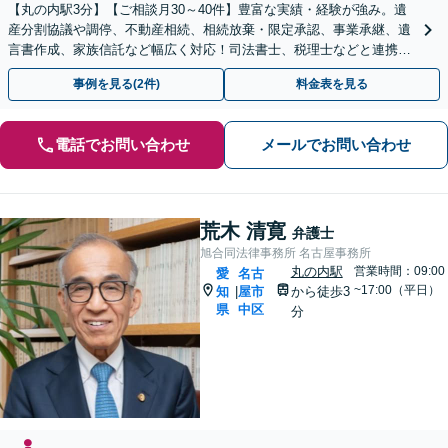
【丸の内駅3分】【ご相談月30～40件】豊富な実績・経験が強み。遺
産分割協議や調停、不動産相続、相続放棄・限定承認、事業承継、遺
言書作成、家族信託など幅広く対応！司法書士、税理士などと連携し
て円滑な問題解決を目指します。【初回面談無料】
事例を見る(2件)
料金表を見る
電話でお問い合わせ
メールでお問い合わせ
荒木 清寛
弁護士
旭合同法律事務所 名古屋事務所
丸の内駅
営業時間：09:00
愛
名古
~17:00（平日）
知
屋市
から徒歩3
|
県
中区
分