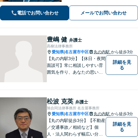
とお感じの方もお気軽にご相談くださ
い！【WEB面談可】【丸の内駅3分】
電話でお問い合わせ
メールでお問い合わせ
豊嶋 健
弁護士
髙柳法律事務所
愛知県
名古屋市中区
丸の内駅
から徒歩3分
|
【丸の内駅3分】【休日・夜間
詳細を見
面談可】常に相談しやすい雰
る
囲気を作り、あなたの思いを
把握いたします。依頼者様の
思いを尊重した上で、法的問
題を解決へと導きます。法的
観点を踏まえた解決の見通し
松波 克英
弁護士
を丁寧に説明し、最適な方法
旭合同法律事務所 名古屋事務所
を見つけていきます。
愛知県
名古屋市中区
丸の内駅
から徒歩3分
|
【丸の内駅徒歩3分】【不動産
詳細を見
／交通事故／相続など】個
る
人・法人関わらず幅広い分野