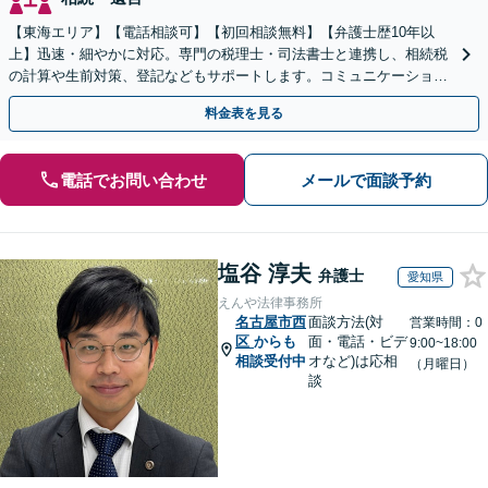
【東海エリア】【電話相談可】【初回相談無料】【弁護士歴10年以
上】迅速・細やかに対応。専門の税理士・司法書士と連携し、相続税
の計算や生前対策、登記などもサポートします。コミュニケーション
を大事にし、より納得できる解決を目指します。
料金表を見る
電話でお問い合わせ
メールで面談予約
塩谷 淳夫
弁護士
愛知県
えんや法律事務所
名古屋市西
面談方法(対
営業時間：0
区
からも
面・電話・ビデ
9:00~18:00
相談受付中
オなど)は応相
（月曜日）
談