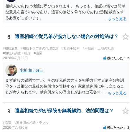
相続人であれば検認に呼び出されます。 もっとも、検認の場では簡単
な意見を言うのみであり、遺言の無効を争うのであれば別途裁判をす
る必要がございます。
8
遺産相続で従兄弟が協力しない場合の対処法は？
#相続放棄
#相続トラブルの代理交渉
#相続手続き
#不動産・土地の相続
#相続人調査・確定
#協議
2026年7月22日
役にたった
2
小杉 和
弁護士
まず前段の質問ですが、その従兄弟の方々を相手方とする遺産分割調
停を（曾祖父の最後の住所地を管轄する）家庭裁判所に申し立てるこ
とが考えられます。裁判所からの呼出しがあれば応答する可能性がま
だあるのではないでしょうか。 後段の質問については、相続放棄は可
能と思われます。時間が思った以上にないので必要書類をてきぱきと
揃える必要があります。その点是非御注意ください。
9
遺産相続で弟が保険を無断解約、法的問題は？
#協議
#家族間の相続トラブル
2026年7月26日
役にたった
3