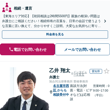
相続・遺言
【東海エリア対応】【初回相談は2時間5500円】親族の根深い問題は
弁護士にご相談ください！相続特有の言葉を、日常の会話で使うよう
な言葉に言い換えて、分かりやすくご説明。大変なお気持ちに寄り添
い、納得できる解決を目指します
料金表を見る
電話でお問い合わせ
メールでお問い合わせ
乙井 翔太
愛知県
インタビュ
ーを見る
弁護士
旭合同法律事務所 豊橋事務所
名古屋市西
面談方法(対
営業時間：0
区
からも
面・電話・ビデ
9:00~17:00
相談受付中
オなど)は応相
（平日）
談