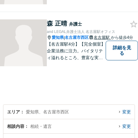
いただけるよう、わかりやす
い費用体系を心がけ、事前に
しっかりと説明を行います。
森 正晴
依頼者の気持ちに寄り添い、
弁護士
最適な解決策をご提案するこ
and LEGAL弁護士法人 名古屋駅オフィス
とを大切にしています。
愛知県
名古屋市西区
名古屋駅
から徒歩4分
|
【名古屋駅4分】【完全個室】
詳細を見
企業法務に注力。バイタリテ
る
ィ溢れるところ、豊富な実
績、気軽に相談できるところ
がアピールポイントです。お
悩みの方は是非ご相談くださ
い。
エリア
愛知県、名古屋市西区
変更
相談内容
相続・遺言
変更