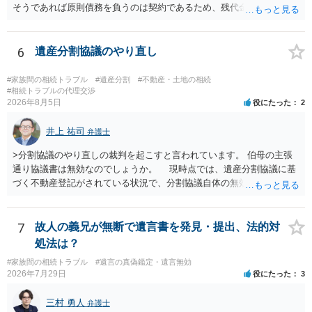
そうであれば原則債務を負うのは契約であるため、残代金を捻出して
もらうよう約束した男性に支払いをお願いするしかないように思われ
ます。 入籍した場合でも、原則契約者が単独で全ての債務を負うこと
には変わりがありません。 なかなか対応に難しい案件であり、公開の
6
遺産分割協議のやり直し
場でアドバイスを行うのも限界があるように思われますので、資料等
を持参のうえ個別に弁護士に相談されることをお勧めします。
#家族間の相続トラブル
#遺産分割
#不動産・土地の相続
#相続トラブルの代理交渉
2026年8月5日
役にたった
2
井上 祐司
弁護士
>分割協議のやり直しの裁判を起こすと言われています。 伯母の主張
通り協議書は無効なのでしょうか。 現時点では、遺産分割協議に基
づく不動産登記がされている状況で、分割協議自体の無効を裁判所が
認めたわけではないので、分割協議の効力に影響はありません。 先
方の訴訟の主張及び立証次第ですが、 ・御祖母様の認知能力に関する
医師の意見書、筆跡鑑定 が提出されればその効力が否定される可能性
7
故人の義兄が無断で遺言書を発見・提出、法的対
はありますが、 ・伯母様自身が分割協議に加わっていること ・御祖母
処法は？
様の意に反する遺産分割協議を行う実益が誰にあったかの立証が困難
#家族間の相続トラブル
#遺言の真偽鑑定・遺言無効
であること からすると、実際に遺産分割協議の効力が否定される可能
2026年7月29日
役にたった
3
性はそれほど高くない（立証のハードルは非常に高い）ということが
言えると思います。
三村 勇人
弁護士