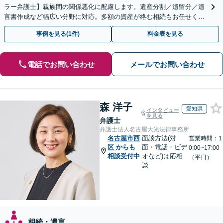
ラー弁護士】親族間の関係悪化に配慮します。遺産分割／遺留分／遺
言書作成など幅広い分野に対応。多額の資産が絡む相続もお任せくだ
さい。【夜間・休日の相談可能】【駐車場完備】
事例を見る(1件)
料金表を見る
電話でお問い合わせ
メールでお問い合わせ
森 洋子
愛知県
インタビュー
を見る
弁護士
弁護士法人名古屋大光法律事務所
名古屋市西
面談方法(対
営業時間：1
区
からも
面・電話・ビデ
0:00~17:00
相談受付中
オなど)は応相
（平日）
談
相続・遺言