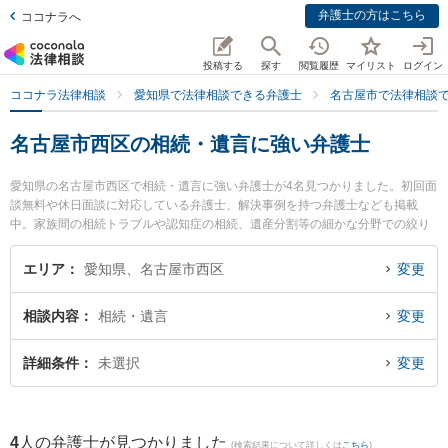
弁護士の方はこちら
ココナラへ
投稿する
探す
閲覧履歴
マイリスト
ログイン
ココナラ法律相談
愛知県で法律相談できる弁護士
名古屋市で法律相談
名古屋市西区の相続・遺言に強い弁護士
愛知県の名古屋市西区で相続・遺言に強い弁護士が4名見つかりました。初回面
談無料や休日面談に対応している弁護士、解決事例を持つ弁護士なども掲載
中。家族間の相続トラブルや認知症の相続、遺産分割等の細かな分野での絞り
込み検索もでき便利です。特にいなほ法律事務所の伊藤 力也弁護士や牧野太郎
経営法律事務所の牧野 太郎弁護士、ながえ法律事務所の長江 昂紀弁護士のプロ
エリア
愛知県、名古屋市西区
変更
フィール情報や弁護士費用、強みなどが注目されています。『名古屋市西区で
土日や夜間に発生した相続・遺言のトラブルを今すぐに弁護士に相談したい』
相談内容
相続・遺言
変更
『相続・遺言のトラブル解決の実績豊富な近くの弁護士を検索したい』『初回
相談無料で相続・遺言を法律相談できる名古屋市西区内の弁護士に相談予約し
たい』などでお困りの相談者さんにおすすめです。
詳細条件
未選択
変更
4
人の弁護士が見つかりました
(検索結果について詳しくは
こちら
)