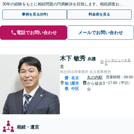
30年の経験をもとに相続問題の円満解決を目指します。相続調査お任
せパックあり【出張対応可】【夜間休日対応】
事例を見る(8件)
料金表を見る
電話でお問い合わせ
メールでお問い合わせ
木下 敏秀
弁護
インタビューを見
る
士
旭合同法律事務所 名古屋事務所
丸の内駅
営業時間：09:00
愛
名古
~17:00（平日）
知
屋市
から徒歩3
|
県
中区
分
相続・遺言