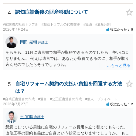
理証明を家庭裁判所で取得し、コピーを答弁書に添えて裁判所に提出
してください。 質問２について 請求棄却を求める答弁書を提出すれ
4
認知症診断後の財産移動について
ば、第１回期日は出席する必要がありません。その日は差支え（用事
があり出席できない）との記載で十分です。 質問３について 弁護士で
#家族間の相続トラブル
#相続トラブルの代理交渉
#協議
#遺産分割
はないので、ｍｉｎｔｓでの提出の必要は無いと思います。郵送（期
2026年7月24日
役にたった
9
限までに届けばよい）で十分です。 詳細は、書面記載の裁判所書記官
にお問い合わせください。 以上、ご参考まで。
岡田 晃朝
弁護士
そもそも、11月に遺言書で相手が取得できるものでしたら、争いには
なりません。 例えば遺言では、あなたが取得できるのに、相手が取り
込んだのでしたらそうでしょうね。
5
自宅リフォーム契約の支払い負担を回避する方法
は？
#自筆証書遺言の作成
#遺言
#公正証書遺言の作成
#個人・プライベート
2026年7月27日
役にたった
2
王 宣麟
弁護士
懇意にしている男性に自宅のリフォーム費用を立て替えてもらった、
改修工事の契約名義はご自身という状況になりますでしょうか。 もし