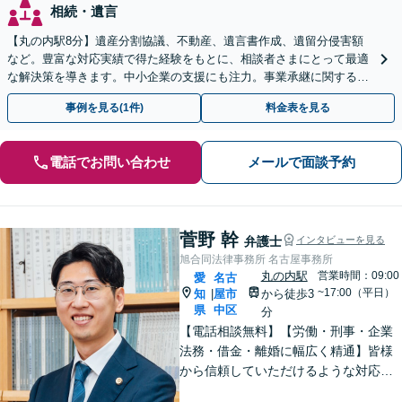
相続・遺言
【丸の内駅8分】遺産分割協議、不動産、遺言書作成、遺留分侵害額
など。豊富な対応実績で得た経験をもとに、相談者さまにとって最適
な解決策を導きます。中小企業の支援にも注力。事業承継に関する内
容もお気軽にご相談ください【初回面談無料】
事例を見る(1件)
料金表を見る
電話でお問い合わせ
メールで面談予約
菅野 幹
弁護士
インタビューを見る
旭合同法律事務所 名古屋事務所
丸の内駅
営業時間：09:00
愛
名古
~17:00（平日）
知
屋市
から徒歩3
|
県
中区
分
【電話相談無料】【労働・刑事・企業
法務・借金・離婚に幅広く精通】皆様
から信頼していただけるような対応で
解決に向けて伴走します。敷居が高い