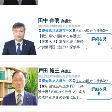
に対応可能です！弁護歴35年
以上の大ベテラン弁護士。こ
れまで培った知見を基に、皆
様のお望みの解決に導きま
田中 伸明
弁護士
す。まずはお気軽にご相談く
旭合同法律事務所 名古屋事務所
ださい！【完全個室対応】
愛知県
名古屋市中区
丸の内駅
から徒歩3分
|
【愛知県で活躍する弁護士】
詳細を見
【著書あり】遺産相続／離婚
る
／労働問題に注力！探偵事務
所の紹介可能◎迅速、丁寧、
的確がモットーです。人間関
係も考慮した弁護を行いま
す。お困りごとがあれば、お
戸田 裕三
弁護士
気軽にご相談を！【法テラス
旭合同法律事務所 名古屋事務所
可】
愛知県
名古屋市中区
丸の内駅
から徒歩3分
|
【☎︎初回電話相談無料】【弁
詳細を見
護士歴3８年のベテラン】遠方
る
の依頼者さまの必要に応じて
ライン等ネットでの打ち合わ
せや多忙な方のために土日夜