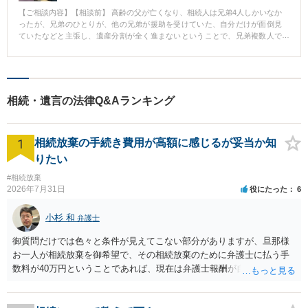
【ご相談内容】【相談前】 高齢の父が亡くなり、相続人は兄弟4人しかいなか
ったが、兄弟のひとりが、他の兄弟が援助を受けていた、自分だけが面倒見
ていたなどと主張し、遺産分割が全く進まないということで、兄弟複数人で
弁護士に相談した事例。 【相談後】 兄弟のひとりを除いて法律に従って公平
に相続財産を分けたい（法定相続分通りに分割したい）と希望していた事案
でした。 相手方と話しても一向に話は進みませんでした。 速やかに調停ない
し審判の申し立てを進めていたところ相手方に代理人弁護士が就きました。
そこから話は進み、約6ヶ月間の交渉の末、皆が納得できる形で遺産分割協議
相続・遺言の法律Q&Aランキング
がまとまりました。 【先生のコメント】 相続問題は、親族と争うため精神的
にも個人で対応するのは辛い面があります。 早期に解決するためにも相続で
争いになりそうな場合にはすぐ弁護士にご相談ください。
1
相続放棄の手続き費用が高額に感じるが妥当か知
りたい
#相続放棄
2026年7月31日
役にたった
6
小杉 和
弁護士
御質問だけでは色々と条件が見えてこない部分がありますが、旦那様
お一人が相続放棄を御希望で、その相続放棄のために弁護士に払う手
数料が40万円ということであれば、現在は弁護士報酬が自由化されて
いるとはいえ、相当高額という印象です。私のところではその4分の1
です。 ただ、弁護士に払う手数料とは別に戸籍の用意に一定の実費が