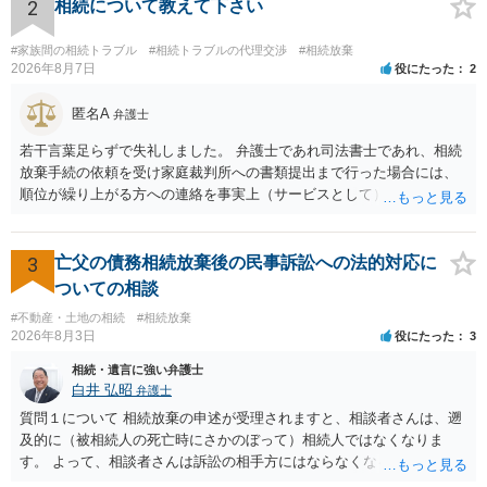
かかることになりますので、その費用も支払うべきものとして頭に置
2
相続について教えて下さい
いておいてください。 話を元に戻して、弁護士に対する手数料です
が、旦那様の収入や財産にもよりますが、法テラスに御連絡なさって
#家族間の相続トラブル
#相続トラブルの代理交渉
#相続放棄
弁護士との相談を予約して受任してもらうのが一番安上がりでしょ
2026年8月7日
役にたった
2
う。数万円でやってくれるはずです。 ただ、法テラスは予約が取りづ
らい（希望者が多く予約できてもしばらく先になる）ようですので、
匿名A
弁護士
比較的短い熟慮期間のことを考えると、来週早々すぐにでも御連絡す
若干言葉足らずで失礼しました。 弁護士であれ司法書士であれ、相続
る方が良いでしょう。 もし法テラスが御利用になれない、あるいは時
放棄手続の依頼を受け家庭裁判所への書類提出まで行った場合には、
間がない等であれば、相続を取扱分野としている弁護士を適宜探し
順位が繰り上がる方への連絡を事実上（サービスとして）行うことは
（WEB等で）、問い合わせてみることです。相続を扱う弁護士でも相
あります。その「連絡」だけを弁護士が業務としてお受けすることは
続放棄は比較的安価な手数料でのお仕事になるのであまり前向きに受
できない、という意味でした。
けてくれないところもあるようです。 複数の法律事務所に聞いて（相
3
亡父の債務相続放棄後の民事訴訟への法的対応に
見積もりをとって）、一番安いところでやってもらうことに決めれ
ば、キューちゃんママさんの御希望をかなえることができるのではな
ついての相談
いでしょうか。 あるいは相続放棄であれば御自分でできなくもないと
#不動産・土地の相続
#相続放棄
は思います。その場合、かかるのは戸籍等の取得費用と印紙代だけと
2026年8月3日
役にたった
3
なります。家庭裁判所のサイトから用紙を取得すると共に必要な書類
相続・遺言に強い弁護士
を確認し、印紙と共に家庭裁判所に提出して相続放棄申述受理通知書
白井 弘昭
弁護士
を待つという流れになります。
質問１について 相続放棄の申述が受理されますと、相談者さんは、遡
及的に（被相続人の死亡時にさかのぼって）相続人ではなくなりま
す。 よって、相談者さんは訴訟の相手方にはならなくなるので（明け
渡し請求の対象ではなくなるので）請求棄却となります。 相続放棄受