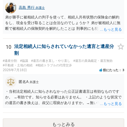
高島 秀行
弁護士
弟が勝手に被相続人の判子を使って、相続人共有状態の保険金の解約
をし、現金を受け取ることは合法なのでしょうか？ 弟が被相続人に無
断で被相続人の保険契約を解約したことは 刑事的にも犯罪となる可能
性があり、民事的には無効だと思います。 保険会社で解約の際に提出
された書類のコピーを取得して、弁護士に面談で詳しい事情を話して
相談 されたら良いと思います。
10
法定相続人に知らされていなかった遺言と遺産分
割
#遺産分割
#協議
#遺言の書き直し・やり直し
#遺言の真偽鑑定・遺言無効
#不動産・土地の相続
#相続トラブルの代理交渉
2026年7月18日
役にたった
3
匿名A
弁護士
・当初法定相続人に知らされなかった公正証書遺言は有効なものです
か。 →有効です。知らせる必要はありません。 ・上記のような状況で
の遺言の書き換えは、叔父に瑕疵がありますか。→無いです。 ・分割
する場合の比率は、現状で、客観的に見てどの程度が妥当と考えられ
ますか。 →本人が自由に決められますので、どこが妥当とは言えない
です。客観的な基準もありません。 ・できれば穏やかに、分割を拒否
もっとみる
することはできますか。 →分割を拒否するということは、遺産はいら