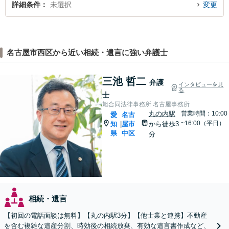
詳細条件
未選択
変更
名古屋市西区から近い相続・遺言に強い弁護士
三池 哲二
弁護
インタビューを見
る
士
旭合同法律事務所 名古屋事務所
丸の内駅
営業時間：10:00
愛
名古
~16:00（平日）
知
屋市
から徒歩3
|
県
中区
分
相続・遺言
【初回の電話面談は無料】【丸の内駅3分】【他士業と連携】不動産
を含む複雑な遺産分割、時効後の相続放棄、有効な遺言書作成など、