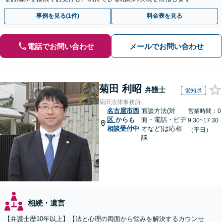
事例を見る(1件)
料金表を見る
電話でお問い合わせ
メールでお問い合わせ
菊田 利昭
弁護士
愛知県
菊田法律事務所
名古屋市西
面談方法(対
営業時間：0
区
からも
面・電話・ビデ
9:30~17:30
相談受付中
オなど)は応相
（平日）
談
相続・遺言
【弁護士歴10年以上】【法と心理の両面から悩みを解決するカウンセ