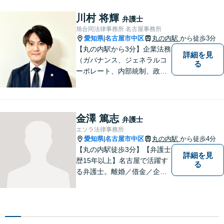
間も対応致します。案件によ
っては分割払いにも対応させ
川村 将輝
弁護士
ていただいております【地下
旭合同法律事務所 名古屋事務所
鉄鶴舞線丸の内駅より徒歩５
愛知県
名古屋市中区
丸の内駅
から徒歩3分
|
分】
【丸の内駅から3分】企業法務
詳細を見
（ガバナンス、ジェネラルコ
る
ーポレート、内部統制、政策
渉外、資金調達、ブロックチ
ェーン、Web3.0分野、航空・
宇宙）、消費者被害、相続な
ど。個人・法人問わず、初め
金澤 篤志
弁護士
ての方でもまずはご相談下さ
エソラ法律事務所
い。【ビデオ面談・メール相
愛知県
名古屋市中区
丸の内駅
から徒歩4分
|
談対応】
【丸の内駅徒歩3分】【弁護士
詳細を見
歴15年以上】名古屋で活躍す
る
る弁護士。離婚／借金／企業
法務等、幅広いお困りごとで
実績多数。お困りごとはお一
人で抱え込まず、まずはご相
談ください。皆様の明るい未