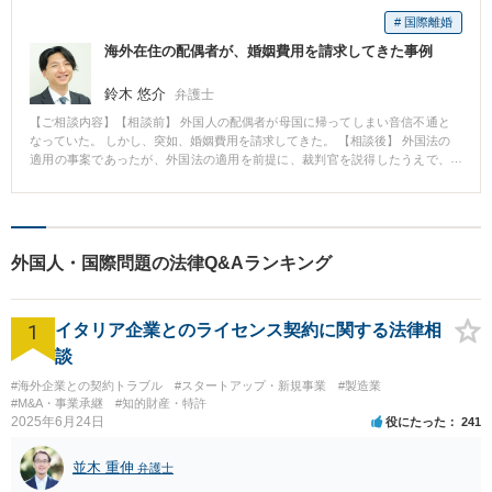
# 国際離婚
海外在住の配偶者が、婚姻費用を請求してきた事例
鈴木 悠介
弁護士
【ご相談内容】【相談前】 外国人の配偶者が母国に帰ってしまい音信不通と
なっていた。 しかし、突如、婚姻費用を請求してきた。 【相談後】 外国法の
適用の事案であったが、外国法の適用を前提に、裁判官を説得したうえで、
相手方請求額を４分の１に減額した。 【先生のコメント】 外国籍の方との家
事事件については、日本法が適用されるとは限りません。 まずは、どこの国
の法律が適用されるのか調べ、それを踏まえて合理的な主張をする必要があ
ります。
外国人・国際問題の法律Q&Aランキング
1
イタリア企業とのライセンス契約に関する法律相
談
#海外企業との契約トラブル
#スタートアップ・新規事業
#製造業
#M&A・事業承継
#知的財産・特許
2025年6月24日
役にたった
241
並木 重伸
弁護士