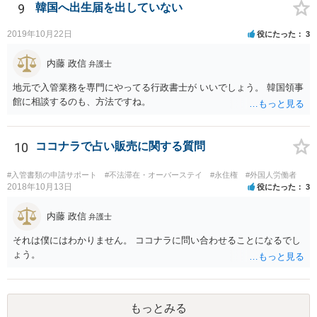
9
韓国へ出生届を出していない
2019年10月22日
役にたった
3
内藤 政信
弁護士
地元で入管業務を専門にやってる行政書士が いいでしょう。 韓国領事
館に相談するのも、方法ですね。
10
ココナラで占い販売に関する質問
#入管書類の申請サポート
#不法滞在・オーバーステイ
#永住権
#外国人労働者
2018年10月13日
役にたった
3
内藤 政信
弁護士
それは僕にはわかりません。 ココナラに問い合わせることになるでし
ょう。
もっとみる