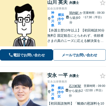
山川 英夫
弁護士
延命法律事務所
神
関内駅
か
営業時間：09:30
横浜
奈
~17:30（平日）
ら徒歩0
市中
|
川
分
区
県
【弁護士歴10年以上】【初回相談30分
無料】固定観念にとらわれず、依頼者
さまの真のニーズに応える解決策を導
きます！不動産会社の顧問経験や、他
士業との連携で不動産トラブルや相続
電話でお問い合わせ
メールでお問い合わせ
問題にワンストップの対応も可能【WE
B面談対応】【関内駅3分】
安永 一平
弁護士
安永法律事務所
神
石川町駅
営業時間：09:00
横浜
奈
~22:00（平日）
から徒歩2
市中
|
川
分
区
県
【初回面談無料】「離婚の慰謝料を10