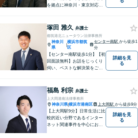
る
を拠点に神奈川・東京対応
【休日・夜間面談可】【日本
大通り駅3分】
塚田 雅久
弁護士
都筑港北ニュータウン法律事務所
センター南駅
から徒歩1
神奈川
横浜市都筑
|
県
区
分
【センター南駅徒歩1分】【初
詳細を見
回面談無料】お話をじっくり
る
伺い、ベストな解決策をご一
緒に考えさせていただきま
す。【夜間／休日対応可能】
難解な用語は極力用いずに平
福島 利宗
弁護士
易かつ具体的な説明を心がけ
上大岡港南法律事務所
ていますので、まずは一度お
神奈川県
横浜市港南区
上大岡駅
から徒歩9分
|
気軽にご相談頂ければと思い
【上大岡駅9分】日常生活に比
詳細を見
ます。
較的近い分野であるインター
る
ネット関連事件を中心にお取
り扱いしております。【掲載