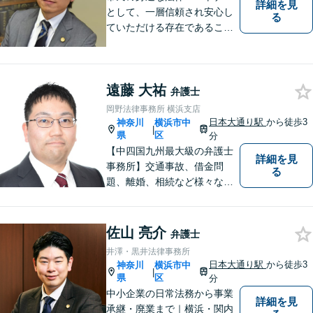
詳細を見
として、一層信頼され安心し
る
ていただける存在であること
を目指します。
遠藤 大祐
弁護士
岡野法律事務所 横浜支店
日本大通り駅
から徒歩3
神奈川
横浜市中
|
県
区
分
【中四国九州最大級の弁護士
詳細を見
事務所】交通事故、借金問
る
題、離婚、相続など様々な問
題について、「何度でも無
料」の相談を行っています！
まずはお気軽にご相談くださ
佐山 亮介
弁護士
い！
井澤・黒井法律事務所
日本大通り駅
から徒歩3
神奈川
横浜市中
|
県
区
分
中小企業の日常法務から事業
詳細を見
承継・廃業まで｜横浜・関内