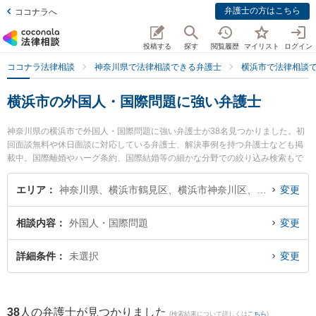
弁護士の方はこちら
ココナラへ
投稿する
探す
閲覧履歴
マイリスト
ログイン
ココナラ法律相談
神奈川県で法律相談できる弁護士
横浜市で法律相談
横浜市の外国人・国際問題に強い弁護士
神奈川県の横浜市で外国人・国際問題に強い弁護士が38名見つかりました。初
回面談無料や休日面談に対応している弁護士、解決事例を持つ弁護士なども掲
載中。国際離婚やハーグ条約、国際結婚等の細かな分野での絞り込み検索もで
き便利です。特にかんない総合法律事務所の鈴木 悠介弁護士や横浜合同法律事
務所の後藤 愛弁護士、東京スタートアップ法律事務所 横浜支店の古俣 進也弁
エリア
神奈川県、横浜市鶴見区、横浜市神奈川区、横浜市西区、横浜市中区、横浜市南区、横浜市保土ケ谷区、横浜市磯子区、横浜市金沢区、横浜市港北区、横浜市戸塚区、横浜市港南区、横浜市旭区、横浜市緑区、横浜市瀬谷区、横浜市栄区、横浜市泉区、横浜市青葉区、横浜市都筑区
変更
護士のプロフィール情報や弁護士費用、強みなどが注目されています。『横浜
市で土日や夜間に発生した外国人・国際問題のトラブルを今すぐに弁護士に相
相談内容
外国人・国際問題
変更
談したい』『外国人・国際問題のトラブル解決の実績豊富な近くの弁護士を検
索したい』『初回相談無料で外国人・国際問題を法律相談できる横浜市内の弁
護士に相談予約したい』などでお困りの相談者さんにおすすめです。
詳細条件
未選択
変更
38
人の弁護士が見つかりました
(検索結果について詳しくは
こちら
)