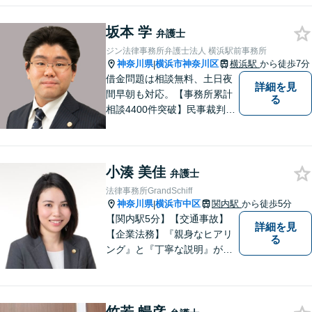
情報の削除交渉】手数料３万
円から承ります。まずはメー
坂本 学
ルにて掲載情報のURL等をお
弁護士
送りください。見込み、費用
ジン法律事務所弁護士法人 横浜駅前事務所
等をご案内させていただきま
神奈川県
横浜市神奈川区
横浜駅
から徒歩7分
|
す。
借金問題は相談無料、土日夜
詳細を見
間早朝も対応。【事務所累計
る
相談4400件突破】民事裁判／
家事調停・審判／債務整理／
法人破産／相続／不貞トラブ
ル／離婚／男女問題
小湊 美佳
弁護士
法律事務所GrandSchiff
神奈川県
横浜市中区
関内駅
から徒歩5分
|
【関内駅5分】【交通事故】
詳細を見
【企業法務】『親身なヒアリ
る
ング』と『丁寧な説明』がモ
ットーです。アフターケアと
予防策を含めた「トータルサ
ポート」をお届けします！依
頼者様が安心して将来を過ご