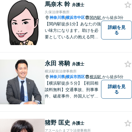
馬奈木 幹
り】負債総額数億円の倒産申
弁護士
立ての実績あり【完全個室】
久保法律事務所
【青葉台駅1分】【複数弁護士
神奈川県
横浜市中区
関内駅
から徒歩3分
|
在籍】
【関内駅徒歩1分】あなたの強
詳細を見
い味方になります。助けを必
る
要としている人の抱える問題
を、 他人事ではなく自分の問
題として一つ一つ誠実に向き
合っていきたい、という思い
永田 将騎
でいます。ぜひお気軽にご相
弁護士
談ください。
横浜駅前法律事務所
神奈川県
横浜市西区
横浜駅
から徒歩5分
|
【横浜駅徒歩５分】【初回相
詳細を見
談料無料】交通事故、刑事事
る
件、破産事件、外国人ビザ事
件を集中的に取り扱っており
ます。お困りの方はまずは一
度ご相談下さい。丁寧親身に
猪野 匡史
お話を伺います。
弁護士
アスールたまプラ法律事務所