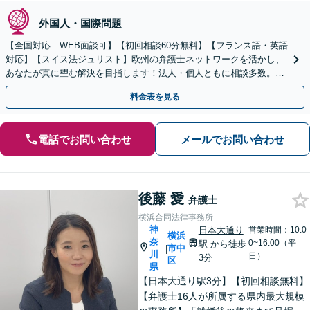
外国人・国際問題
【全国対応｜WEB面談可】【初回相談60分無料】【フランス語・英語
対応】【スイス法ジュリスト】欧州の弁護士ネットワークを活かし、
あなたが真に望む解決を目指します！法人・個人ともに相談多数。細
やかな連絡と粘り強い交渉を徹底【休日・夜間相談可】
料金表を見る
電話でお問い合わせ
メールでお問い合わせ
後藤 愛
弁護士
横浜合同法律事務所
神
日本大通り
営業時間：10:0
横浜
奈
0~16:00（平
駅
から徒歩
市中
|
川
日）
3分
区
県
【日本大通り駅3分】【初回相談無料】
【弁護士16人が所属する県内最大規模