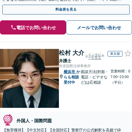
中国語、タイ語等対応可能です（通訳料別途）。
料金表を見る
電話でお問い合わせ
メールでお問い合わせ
松村 大介
東京都
インタビュ
ーを見る
弁護士
舟渡国際法律事務所
営業時間：0
横浜市
か
面談方法(対面・
らも相談
電話・ビデオな
7:00~23:00
受付中
ど)は応相談
（平日）
外国人・国際問題
【無罪獲得】【中文対応】【全国対応】警察庁の公式解釈を高裁で砕