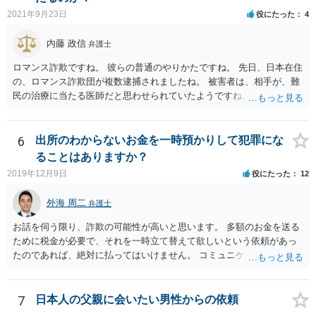
2021年9月23日
役にたった
4
内藤 政信
弁護士
ロマンス詐欺ですね。 彼らの普通のやりかたですね。 先日、日本在住
の、ロマンス詐欺団が複数逮捕されましたね。 被害者は、相手が、難
民の治療に当たる医師だと思わせられていたようですね。
6
出所のわからないお金を一時預かりして犯罪にな
ることはありますか？
2019年12月9日
役にたった
12
外海 周二
弁護士
お話を伺う限り、詐欺の可能性が高いと思います。 多額のお金を送る
ために税金が必要で、それを一時立て替えて欲しいという依頼があっ
たのであれば、絶対に払ってはいけません。 コミュニケーションサイ
トで知り合っただけの人に多額をお金を預けようとする人はいませ
ん。 預かって欲しいお金を送るなどというのは虚言であり、単にあな
たから金銭を詐取しようとしている可能性が高いです。 間に合えばよ
7
日本人の父親に会いたい男性からの依頼
いのですが、くれぐれもお金を送らないようにしてください。