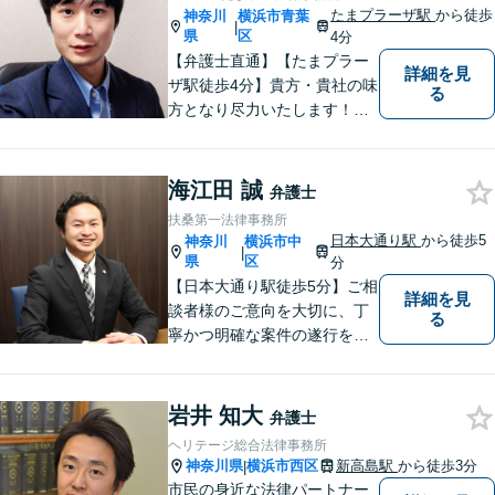
たまプラーザ駅
から徒歩
神奈川
横浜市青葉
|
県
区
4分
【弁護士直通】【たまプラー
詳細を見
ザ駅徒歩4分】貴方・貴社の味
る
方となり尽力いたします！当
日相談ができる場合もありま
すのでまずはお気軽にご相談
ください。
海江田 誠
弁護士
扶桑第一法律事務所
日本大通り駅
から徒歩5
神奈川
横浜市中
|
県
区
分
【日本大通り駅徒歩5分】ご相
詳細を見
談者様のご意向を大切に、丁
る
寧かつ明確な案件の遂行を心
がけております。早い！安
い！という点のみに着目せ
ず、本当に満足のいく結果を
岩井 知大
弁護士
得るために弁護士を選んでみ
ヘリテージ総合法律事務所
ませんか？
神奈川県
横浜市西区
新高島駅
から徒歩3分
|
市民の身近な法律パートナー