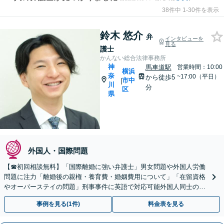
38件中 1-30件を表示
鈴木 悠介
弁
インタビューを
見る
護士
かんない総合法律事務所
神
馬車道駅
営業時間：10:00
横浜
奈
~17:00（平日）
から徒歩5
市中
|
川
分
区
県
外国人・国際問題
【☎︎初回相談無料】「国際離婚に強い弁護士」男女問題や外国人労働
問題に注力「離婚後の親権・養育費・婚姻費用について」「在留資格
やオーバーステイの問題」刑事事件に英語で対応可能外国人同士の金
銭トラブルもお任せください【休日・夜間相談可】
事例を見る(1件)
料金表を見る