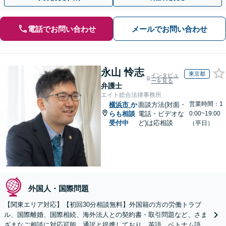
電話でお問い合わせ
メールでお問い合わせ
永山 怜志
東京都
インタビュ
ーを見る
弁護士
エイト総合法律事務所
営業時間：1
横浜市
か
面談方法(対面・
らも相談
電話・ビデオな
0:00~19:00
受付中
ど)は応相談
（平日）
外国人・国際問題
【関東エリア対応】【初回30分相談無料】外国籍の方の労働トラブ
ル、国際離婚、国際相続、海外法人との契約書・取引問題など、さま
ざまなご相談に対応可能。通訳と提携しており、英語、ベトナム語、