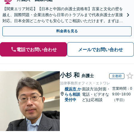
【関東エリア対応】【日本と中国の弁護士資格有】言葉と文化の壁を
越え、国際問題・企業法務から日常のトラブルまで代表弁護士が直接
対応。日本全国どこからでも安心してご相談いただけます。まずは一
歩を踏み出してみませんか。【初回相談無料】
料金表を見る
電話でお問い合わせ
メールでお問い合わせ
小杉 和
弁護士
京都府
法律事務所オフィス・エトワレ
営業時間：0
横浜市
か
面談方法(対面・
らも相談
電話・ビデオな
9:00~18:00
受付中
ど)は応相談
（平日）