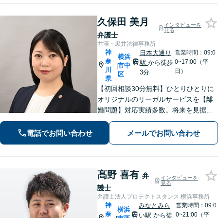
【完全個室】【日本大通り駅2分】
久保田 美月
インタビューを
見る
弁護士
井澤・黒井法律事務所
神
日本大通り
営業時間：09:0
横浜
奈
0~17:00（平
駅
から徒歩
市中
|
川
日）
3分
区
県
【初回相談30分無料】ひとりひとりに
オリジナルのリーガルサービスを【離
婚問題】対応実績多数。将来を見据え
た最善の解決を提案【相続問題】丁寧
にお話を伺い、納得感ある解決を【日
電話でお問い合わせ
メールでお問い合わせ
本大通り駅3分】
髙野 喜有
弁
インタビューを
見る
護士
弁護士法人プロテクトスタンス 横浜事務所
神
みなとみら
営業時間：09:0
横浜
奈
0~21:00（平
い駅
から徒