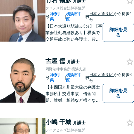
竹若 暢彦
弁護士
せるようになるための支援を
クロノス総合法律事務所
いたします。
日本大通り駅
から徒歩4
神奈川
横浜市中
|
県
区
分
【日本大通り駅徒歩3分】【事
詳細を見
業会社勤務経験あり】横浜で
る
交通事故に強い弁護士。皆様
の貴重な時間が、より良い時
間になるよう、弁護士として
最大限サポートいたします。
古屋 儒
弁護士
初回無料相談にて、お気軽に
岡野法律事務所 横浜支店
ご相談くださいませ。
日本大通り駅
から徒歩3
神奈川
横浜市中
|
県
区
分
【中四国九州最大級の弁護士
詳細を見
事務所】交通事故、借金問
る
題、離婚、相続など様々な問
題について、「何度でも無
料」の相談を行っています！
まずはお気軽にご相談くださ
小嶋 干城
弁護士
い！
テイクヒルズ法律事務所