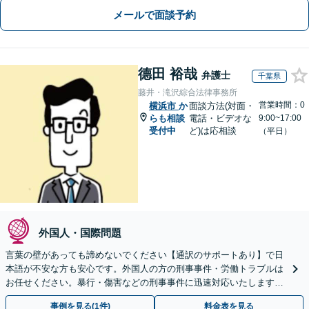
メールで面談予約
德田 裕哉
弁護士
千葉県
藤井・滝沢綜合法律事務所
営業時間：0
横浜市
か
面談方法(対面・
らも相談
電話・ビデオな
9:00~17:00
受付中
ど)は応相談
（平日）
外国人・国際問題
言葉の壁があっても諦めないでください【通訳のサポートあり】で日
本語が不安な方も安心です。外国人の方の刑事事件・労働トラブルは
お任せください。暴行・傷害などの刑事事件に迅速対応いたします。
【事前予約で休日・夜間面談可】
事例を見る(1件)
料金表を見る