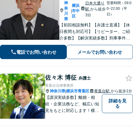
神
日本大通り
営業時間：09:0
横浜
奈
0~22:00（平
駅
から徒歩
市中
|
川
日）
3分
区
県
【初回相談無料】【弁護士直通】【休
日夜間も対応可】【リピーター、ご紹
介多数】【解決実績多数】刑事事件、
債務整理、離婚、相続など幅広く対
応。迅速な対応と丁寧なサポートに努
電話でお問い合わせ
メールでお問い合わせ
めます。
佐々木 博征
弁護士
青葉台法律事務所
神奈川県
横浜市青葉区
青葉台駅
から徒歩1分
|
【講演実績多数】離婚・相
詳細を見
続・企業法務など、幅広い知
る
見をもとに対応します！横
浜・川崎・町田等からもアク
セスが良い地域密着型の事務
所です【破産管財人経験あ