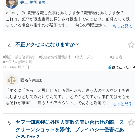
井上 祐司
弁護士
>これまでに犯罪を犯した事はありますか？犯罪歴はありますか？
これは、犯罪が捜査当局に探知され捜査中であったり、前科として残
っている場合を指すのが通常です。 内心の問題はさておき、ご質問
の状況であれば「いいえ」と回答するのがセオリーかと思います。
4
不正アクセスになりますか？
#訴訟・損害賠償請求
#発信者情報開示請求
#個人・プライベート
#加害者
#外国人の訴訟支援
2024年8月29日
役にたった
4
匿名A
弁護士
「すぐに「あっ」と思いいろいろ調べたら、違う人のアカウントを復
元しようとしてみたいなんです。」とのことですが，本件ではそもそ
もそれが確実に「違う人のアカウント」であると断定できていません
し，仮にそのアドレスが実在したとしても不正アクセスの故意が観念
できません。余計な心配でしょう。
5
ヤフー知恵袋に外国人詐欺の問い合わせの際、ス
クリーンショットを添付。プライバシー侵害にあ
たるのか？