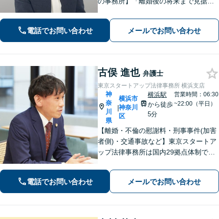
の事務所】「離婚後の将来まで見据え
た解決策をご提案するので、一緒に最
適な解決策を見つけましょう」「幅広
電話でお問い合わせ
メールでお問い合わせ
い相続問題に対応する豊富な実績」
「相続登記義務化に対応」【WEB面談
対応】
古俣 進也
弁護士
東京スタートアップ法律事務所 横浜支店
神
横浜駅
営業時間：06:30
横浜市
奈
~22:00（平日）
から徒歩
神奈川
|
川
5分
区
県
【離婚・不倫の慰謝料・刑事事件(加害
者側)・交通事故など】東京スタートア
ップ法律事務所は国内29拠点体制で全
国対応！【ご自宅からの電話相談にも
対応(法律相談は完全予約制)】各分野で
電話でお問い合わせ
メールでお問い合わせ
専門性の高い弁護士が寄り添い解決を
サポートします。