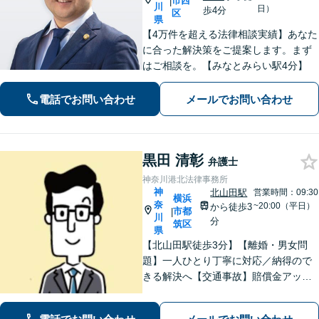
市西
|
川
日）
歩4分
区
県
【4万件を超える法律相談実績】あなた
に合った解決策をご提案します。まず
はご相談を。【みなとみらい駅4分】
電話でお問い合わせ
メールでお問い合わせ
黒田 清彰
弁護士
神奈川港北法律事務所
神
北山田駅
営業時間：09:30
横浜
奈
~20:00（平日）
から徒歩3
市都
|
川
分
筑区
県
【北山田駅徒歩3分】【離婚・男女問
題】一人ひとり丁寧に対応／納得ので
きる解決へ【交通事故】賠償金アップ
などに努めます。保険会社との交渉や
手続きはお任せ【借金・債務整理】手