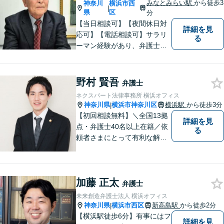
みなとみらい駅
から徒歩3
神奈川
横浜市西
|
県
区
分
【当日相談可】【夜間休日対
詳細を見
応可】【電話相談可】サラリ
る
ーマン経験があり、弁護士と
しての実務経験も３０年以上
あります。
野村 賢吾
弁護士
ネクスパート法律事務所 横浜オフィス
神奈川県
横浜市神奈川区
横浜駅
から徒歩3分
|
【初回相談無料】＼全国13拠
詳細を見
点・弁護士40名以上在籍／依
る
頼者さまにとって有利な解決
になるよう、最後まで諦めず
に闘います！借金問題/離婚・
男女問 題/相続/交通事故/刑事
加藤 正太
事件など、ご相談ください
弁護士
【夜間・休日対応】
未来創造弁護士法人 横浜オフィス
神奈川県
横浜市西区
新高島駅
から徒歩2分
|
【横浜駅徒歩6分】有事にはフ
詳細を見