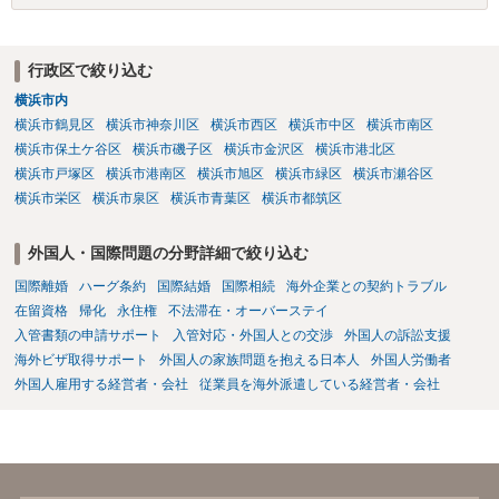
行政区で絞り込む
横浜市内
横浜市鶴見区
横浜市神奈川区
横浜市西区
横浜市中区
横浜市南区
横浜市保土ケ谷区
横浜市磯子区
横浜市金沢区
横浜市港北区
横浜市戸塚区
横浜市港南区
横浜市旭区
横浜市緑区
横浜市瀬谷区
横浜市栄区
横浜市泉区
横浜市青葉区
横浜市都筑区
外国人・国際問題の分野詳細で絞り込む
国際離婚
ハーグ条約
国際結婚
国際相続
海外企業との契約トラブル
在留資格
帰化
永住権
不法滞在・オーバーステイ
入管書類の申請サポート
入管対応・外国人との交渉
外国人の訴訟支援
海外ビザ取得サポート
外国人の家族問題を抱える日本人
外国人労働者
外国人雇用する経営者・会社
従業員を海外派遣している経営者・会社