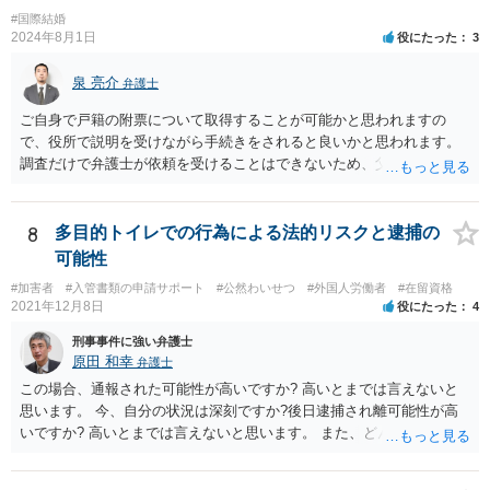
#国際結婚
2024年8月1日
役にたった
3
泉 亮介
弁護士
ご自身で戸籍の附票について取得することが可能かと思われますの
で、役所で説明を受けながら手続きをされると良いかと思われます。
調査だけで弁護士が依頼を受けることはできないため、父親に対して
何か請求がある場合は弁護士に依頼することを検討されても良いでし
ょう。
8
多目的トイレでの行為による法的リスクと逮捕の
可能性
#加害者
#入管書類の申請サポート
#公然わいせつ
#外国人労働者
#在留資格
2021年12月8日
役にたった
4
刑事事件に強い弁護士
原田 和幸
弁護士
この場合、通報された可能性が高いですか? 高いとまでは言えないと
思います。 今、自分の状況は深刻ですか?後日逮捕され離可能性が高
いですか? 高いとまでは言えないと思います。 また、どんな犯罪をし
てしまいしまったでしょうか? 考えられるとすれば、建造物侵入罪あ
たりでしょうか。