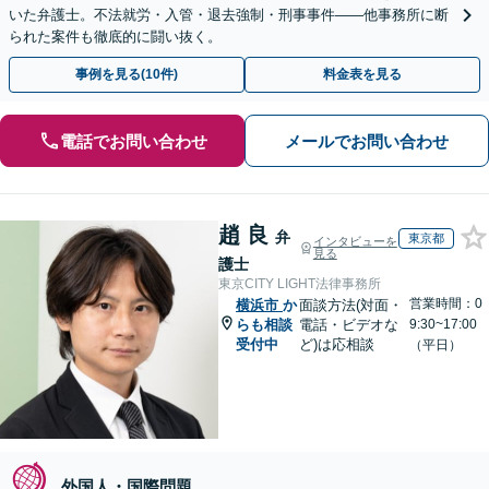
いた弁護士。不法就労・入管・退去強制・刑事事件——他事務所に断
られた案件も徹底的に闘い抜く。
事例を見る(10件)
料金表を見る
電話でお問い合わせ
メールでお問い合わせ
趙 良
弁
東京都
インタビューを
見る
護士
東京CITY LIGHT法律事務所
営業時間：0
横浜市
か
面談方法(対面・
らも相談
電話・ビデオな
9:30~17:00
受付中
ど)は応相談
（平日）
外国人・国際問題