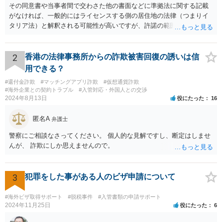
その同意書や当事者間で交わさた他の書面などに準拠法に関する記載
がなければ、一般的にはライセンスする側の居住地の法律（つまりイ
タリア法）と解釈される可能性が高いですが、許諾の範囲が日本国内
に限定されているなどの事情がある場合には、日本法となる可能性も
あります。 なお、仮に日本法になるとしても、新しい会社との間で契
約が有効かどうかは、ライセンスされた権利の種類（著作権、商標
2
香港の法律事務所からの詐欺被害回復の誘いは信
権、特許権など）や契約の時期などを見て判断する必要があります。
用できる？
いずれにせよ具体的事情が分からないと確定的な回答は難しいと思わ
#還付金詐欺
#マッチングアプリ詐欺
#仮想通貨詐欺
れますので、弁護士に直接相談されることをお勧めします。
#海外企業との契約トラブル
#入管対応・外国人との交渉
2024年8月13日
役にたった
16
匿名A
弁護士
警察にご相談なさってください。 個人的な見解ですし、断定はしませ
んが、 詐欺にしか思えませんので。
3
犯罪をした事がある人のビザ申請について
#海外ビザ取得サポート
#脱税事件
#入管書類の申請サポート
2024年11月25日
役にたった
6