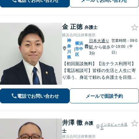
電話でお問い合わせ
メールでお問い合わせ
続きはもちろん、再発防止策や今後の
生活のフォローも行います。
金 正徳
弁護士
横浜合同法律事務所
神
日本大通り
営業時間：09:0
横浜
奈
0~19:00（平
駅
から徒歩
市中
|
川
日）
3分
区
県
【初回面談無料】【法テラス利用可】
【電話相談可】皆様の生活と人生に寄
り添う、身近で頼れる弁護士を目指し
ます！フットワーク軽く、迅速な対応
で、皆様のご相談に応えます。離婚／
電話でお問い合わせ
メールで面談予約
債務整理／刑事事件など、お任せくだ
さい。おひとりで悩みを抱えず、まず
はご相談を！
井澤 徹
弁護
インタビューを見
る
士
横浜合同法律事務所