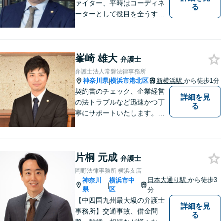
ァイター、平時はコーディネ
る
ーターとして役目を全うする
弁護士。行政事件も得意な弁
護士です。どんな難しい案件
でも依頼者の方の利益を尊重
峯崎 雄大
します。【独占禁止法・下請
弁護士
法の著書執筆】
弁護士法人常磐法律事務所
神奈川県
横浜市港北区
新横浜駅
から徒歩1分
|
契約書のチェック、企業経営
詳細を見
の法トラブルなど迅速かつ丁
る
寧にサポートいたします。ど
んな些細なお悩みでもまずは
ご相談ください！
片桐 元成
弁護士
岡野法律事務所 横浜支店
日本大通り駅
から徒歩3
神奈川
横浜市中
|
県
区
分
【中四国九州最大級の弁護士
詳細を見
事務所】交通事故、借金問
る