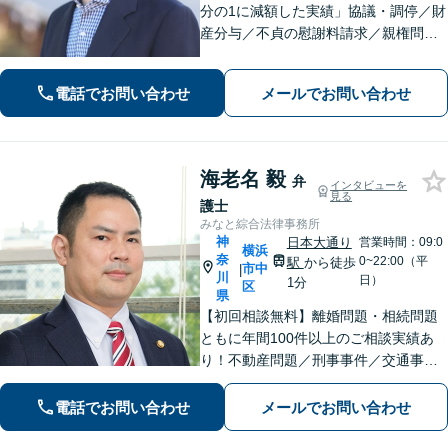
分の1に減額した実績」協議・調停／財
産分与／不貞の慰謝料請求／親権問題
などお任せください！「不動産オーナ
ーの顧問経験豊富」土地・建物の明渡
電話でお問い合わせ
メールでお問い合わせ
しや賃料回収など幅広くサポート【夜
間・休日面談可】【電話相談対応】
海老名 毅
弁
インタビューを
見る
護士
みなと綜合法律事務所
神
日本大通り
営業時間：09:0
横浜
奈
0~22:00（平
駅
から徒歩
市中
|
川
日）
1分
区
県
【初回相談無料】離婚問題・相続問題
ともに年間100件以上のご相談実績あ
り！不動産問題／刑事事件／交通事故
／借金問題／労働問題／債権回収にも
注力。これまで培ったノウハウを最大
電話でお問い合わせ
メールでお問い合わせ
限に活かし、最善の解決へ尽力します