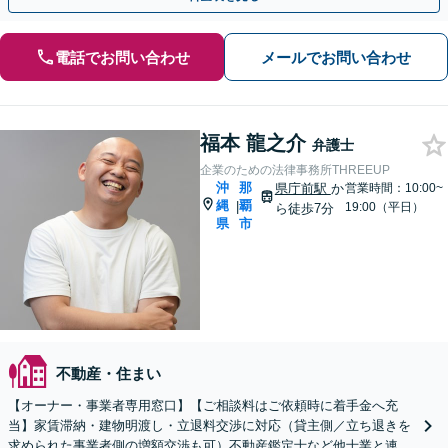
電話でお問い合わせ
メールでお問い合わせ
福本 龍之介
弁護士
企業のための法律事務所THREEUP
沖
那
県庁前駅
か
営業時間：10:00~
縄
覇
|
19:00（平日）
ら徒歩7分
県
市
不動産・住まい
【オーナー・事業者専用窓口】【ご相談料はご依頼時に着手金へ充
当】家賃滞納・建物明渡し・立退料交渉に対応（貸主側／立ち退きを
求められた事業者側の増額交渉も可）不動産鑑定士など他士業と連携