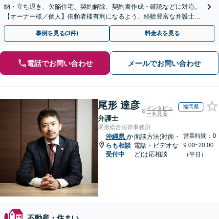
納・立ち退き、欠陥住宅、契約解除、契約書作成・確認などに対応。
【オーナー様／個人】依頼者様有利になるよう、経験豊富な弁護士が
交渉いたします。まずは電話相談からお越しください
事例を見る(3件)
料金表を見る
電話でお問い合わせ
メールでお問い合わせ
尾形 達彦
福岡県
インタビュ
ーを見る
弁護士
尾形総合法律事務所
営業時間：0
沖縄県
か
面談方法(対面・
らも相談
電話・ビデオな
9:00~20:00
受付中
ど)は応相談
（平日）
不動産・住まい