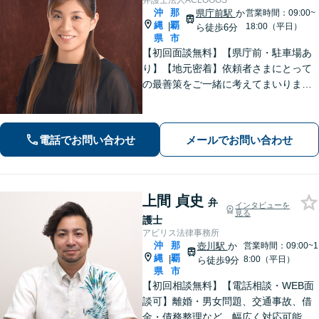
弁護士法人ACLOGOS
沖
那
県庁前駅
か
営業時間：09:00~
縄
覇
|
18:00（平日）
ら徒歩6分
県
市
【初回面談無料】【県庁前・駐車場あ
り】【地元密着】依頼者さまにとって
の最善策をご一緒に考えてまいりま
す。不安やご希望を丁寧にお伺いしま
す。まずはお気軽にご相談ください。
【FP1級・宅地建物取引士・銀行業務
電話でお問い合わせ
メールでお問い合わせ
検定の資格あり】【WEB面談可】
上間 貞史
弁
インタビューを
見る
護士
アビリス法律事務所
沖
那
壺川駅
か
営業時間：09:00~1
縄
覇
|
8:00（平日）
ら徒歩9分
県
市
【初回相談無料】【電話相談・WEB面
談可】離婚・男女問題、交通事故、借
金・債務整理など、幅広く対応可能で