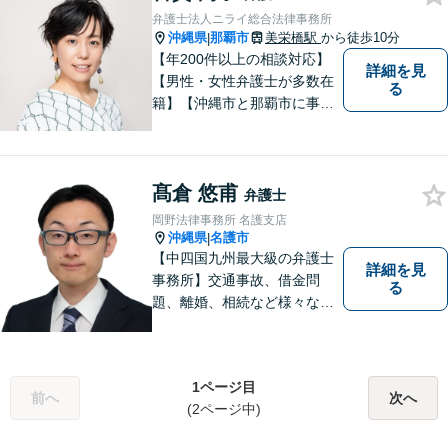
弁護士法人ニライ総合法律事務所
沖縄県
那覇市
美栄橋駅
から徒歩10分
|
【年200件以上の相談対応】
詳細を見
【男性・女性弁護士が多数在
る
籍】【沖縄市と那覇市に事務
所あり】離婚問題、相続問
題、労働雇用、刑事事件、企
業法務・企業側労働「沖縄な
髙倉 悠甫
らではの習慣」を熟知した弁
弁護士
護士が多数在籍。
岡野法律事務所 名護支店
沖縄県
名護市
|
【中四国九州最大級の弁護士
詳細を見
事務所】交通事故、借金問
る
題、離婚、相続など様々な問
題について、「何度でも無
料」の相談を行っています！
まずはお気軽にご相談くださ
1ページ目
い！
前へ
次へ
(2ページ中)