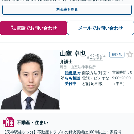
しワンストップ解決
料金表を見る
電話でお問い合わせ
メールでお問い合わせ
山室 卓也
福岡県
インタビュ
ーを見る
弁護士
尾畠・山室法律事務所
営業時間：0
沖縄県
か
面談方法(対面・
らも相談
電話・ビデオな
9:00~20:00
受付中
ど)は応相談
（平日）
不動産・住まい
【天神駅徒歩５分】不動産トラブルの解決実績は100件以上！家賃滞