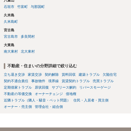
八重山
石垣市
竹富町
与那国町
久米島
久米島町
宮古島
宮古島市
多良間村
大東島
南大東村
北大東村
不動産・住まいの分野詳細で絞り込む
立ち退き交渉
家賃交渉
契約解除
賃料回収
建築トラブル
欠陥住宅
契約不適合責任
事故物件
境界線
賃貸契約トラブル
売買トラブル
定期借家トラブル
原状回復
サブリース解約
リバースモーゲージ
不動産の等価交換
オーナーチェンジ
借地権
近隣トラブル（隣人・騒音・ペット問題）
住民・入居者・買主側
オーナー・売主側
管理会社・組合側