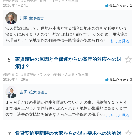
#契約解除
#契約不適合責任
#オーナー・売主側
2026年7月27日
役にたった
1
川添 圭
弁護士
法人登記に際して、借地を本店とする場合に地主の許可が必要という
決まりはありませんので、登記自体は可能です。 そのため、用法違反
を理由として借地契約の解除や損害賠償等が認められるかどうかが問
題になると思われます。具体的には、「住宅用」というのが、借地人
の建物を住居用に限定する（事業に使用しない）特約があると評価で
きるかどうかが重要でしょう（借地契約締結後に賃借人が建物を店舗
6
家賃滞納の原因と全保連からの高圧的対応への対
に改装したという事案で、住居に限定する特約までは存在しなかった
策は？
として契約解除を認めなかった裁判例があります）。契約条項の記載
#賃料回収
#賃貸契約トラブル
#住民・入居者・買主側
や解釈の問題になりますので、弁護士へ直接相談されることをお勧め
2026年7月29日
役にたった
3
します。
吉田 雄大
弁護士
１ヶ月分だけの滞納が約半年間続いていたとの由、滞納額が３ヶ月分
まで積み上がると契約解除が認められる可能性が飛躍的に高まります
ので、過去の支払額を確認なさった上で全保連の説明が正しければ、
全部又は一部を支払うのが最善の方法です。 約半年間も放置されてい
た理由は気になるところですが、中身のある返答は期待できないと思
います。
7
賃貸契約更新時の大家からの退去要求への法的対