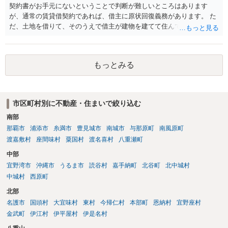
契約書がお手元にないということで判断が難しいところはあります
が、通常の賃貸借契約であれば、借主に原状回復義務があります。 た
だ、土地を借りて、そのうえで借主が建物を建てて住んでいたケース
とは異なり、地付き一戸建て住宅（貸主所有）自体を賃借していたの
であれば、建物を収去して土地を明渡す義務は原則生じないはずで
す。 その後、建物を平屋に立て替えた場合であっても、貸主の承諾を
もっとみる
得ているのであれば、単純に費用を捻出した側に平屋の所有権が帰属
する、という話になるわけでもないように思います。 そのため、現
状、解体費用を負担することが明確な案件ではないため、まずは相手
に請求の根拠（なぜ当方が平屋の解体費用を負担しなければならない
市区町村別に不動産・住まいで絞り込む
のか）を確認されてみてはいかがでしょうか。
南部
那覇市
浦添市
糸満市
豊見城市
南城市
与那原町
南風原町
渡嘉敷村
座間味村
粟国村
渡名喜村
八重瀬町
中部
宜野湾市
沖縄市
うるま市
読谷村
嘉手納町
北谷町
北中城村
中城村
西原町
北部
名護市
国頭村
大宜味村
東村
今帰仁村
本部町
恩納村
宜野座村
金武町
伊江村
伊平屋村
伊是名村