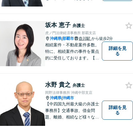
底したリーガルサービスを提
供します。
坂本 恵子
弁護士
虎ノ門法律経済事務所 那覇支店
沖縄県
那覇市
壺川駅
から徒歩2分
|
相続案件・不動産案件多数。
詳細を見
特に、相続案件の事件を重点
る
的に受任しております。【初
回面談30分無料（電話・リモ
ート相談有料）】【夜間対応
可（事前予約要）】なお、労
水野 貴之
働問題については、雇用主の
弁護士
方からのご相談のみとさせて
岡野法律事務所 沖縄中部支店
いただいております。
沖縄県
沖縄市
|
【中四国九州最大級の弁護士
詳細を見
事務所】交通事故、借金問
る
題、離婚、相続など様々な問
題について、「何度でも無
料」の相談を行っています！