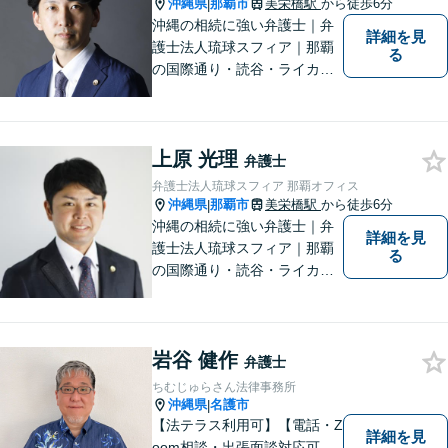
ださい。
沖縄県
那覇市
美栄橋駅
から徒歩6分
|
沖縄の相続に強い弁護士｜弁
詳細を見
護士法人琉球スフィア｜那覇
る
の国際通り・読谷・ライカム
の3店舗ある沖縄最大級の法律
事務所｜不安に悩まされる
日々から解放されるよう迅速
上原 光理
に対応し、あなたの立場に立
弁護士
ったベストな紛争解決を導く
弁護士法人琉球スフィア 那覇オフィス
ことを常に大切にしていま
沖縄県
那覇市
美栄橋駅
から徒歩6分
|
す。
沖縄の相続に強い弁護士｜弁
詳細を見
護士法人琉球スフィア｜那覇
る
の国際通り・読谷・ライカム
の3店舗ある沖縄最大級の法律
事務所｜私自身、月に10件程
度の新規相談を受けておりま
岩谷 健作
す。お気軽にご連絡くださ
弁護士
い！
ちむじゅらさん法律事務所
沖縄県
名護市
|
【法テラス利用可】【電話・Z
詳細を見
oom相談・出張面談対応可