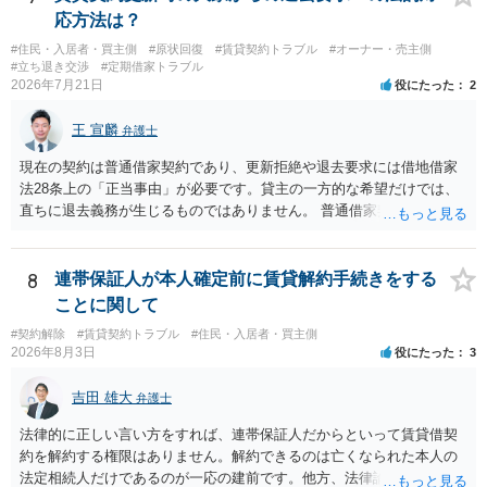
応方法は？
#住民・入居者・買主側
#原状回復
#賃貸契約トラブル
#オーナー・売主側
#立ち退き交渉
#定期借家トラブル
2026年7月21日
役にたった
2
王 宣麟
弁護士
現在の契約は普通借家契約であり、更新拒絶や退去要求には借地借家
法28条上の「正当事由」が必要です。貸主の一方的な希望だけでは、
直ちに退去義務が生じるものではありません。 普通借家契約から定期
借家契約への切り替えは、既存の普通借家契約を合意解約したうえで
新たな定期借家契約を締結する形になりますが、これは任意の合意が
前提であり、借主が同意しなければ成立しません。 12年間の居住実
8
連帯保証人が本人確定前に賃貸解約手続きをする
績、子どもの学校や地域とのつながり、転居費用の準備が困難な事情
ことに関して
などは、借主側の強い居住継続の必要性として正当事由判断において
#契約解除
#賃貸契約トラブル
#住民・入居者・買主側
重視される要素ですので、貸主側にかなり具体的な事情と立退料など
2026年8月3日
役にたった
3
がない限り、更新拒絶が認められるハードルは一般的に高いと考えら
れます。 建物が未登記であること自体は、賃貸借契約の有効性を直ち
吉田 雄大
弁護士
に否定するものではなく、引渡しがされていれば賃貸借の効力は原則
有効とされています。 今後の交渉では、①現在は普通借家契約が継続
法律的に正しい言い方をすれば、連帯保証人だからといって賃貸借契
しており定期借家への変更に合意していないこと、②貸主側の事情
約を解約する権限はありません。解約できるのは亡くなられた本人の
（誰が所有者で誰が実際に住む予定か等）を具体的に書面で説明して
法定相続人だけであるのが一応の建前です。他方、法律論はさてお