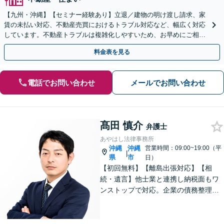
【九州・沖縄】【セミナー経験あり】立退／建物の明け渡し請求、家
賃の未払い対応、不動産売買におけるトラブル対応など、幅広く対応
しています。不動産トラブルは複雑化しやすいため、お早めにご相談
ください。【休日・夜間面談可】
料金表を見る
電話でお問い合わせ
メールでお問い合わせ
髙田 慎介
弁護士
あやはし法律事務所
沖縄
沖縄
営業時間：09:00~19:00（平
|
県
市
日）
【初回無料】【離島出張対応】【相
続・遺言】他士業と連携し納税面もワ
ンストップで対応。企業の債務整理も
お任せください【刑事事件】迅速対応
で無罪獲得や勾留請求却下の実績多数
【借金・債務整理】10年以上の経験あ