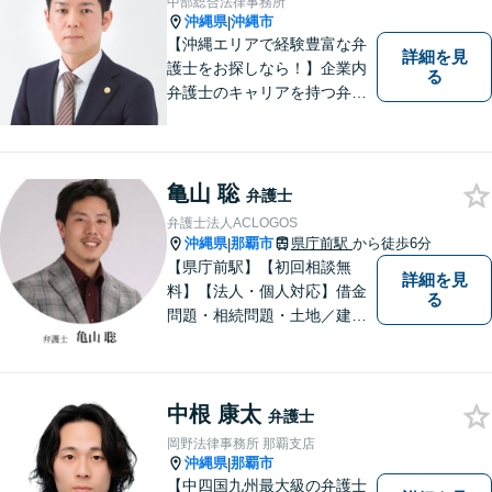
中部総合法律事務所
沖縄県
沖縄市
|
【沖縄エリアで経験豊富な弁
詳細を見
護士をお探しなら！】企業内
る
弁護士のキャリアを持つ弁護
士。離婚／労働／企業法務／
債務整理／交通事故など、多
種多様なご相談に対応してお
ります。スピード感を持っ
亀山 聡
弁護士
て、かつ丁寧な対応を心がけ
弁護士法人ACLOGOS
ていますので、ぜひ気兼ねな
沖縄県
那覇市
県庁前駅
から徒歩6分
|
くご相談ください。
【県庁前駅】【初回相談無
詳細を見
料】【法人・個人対応】借金
る
問題・相続問題・土地／建物
／建築紛争・企業法務・事業
承継なら弁護士法人アクロゴ
スにお任せください。
中根 康太
弁護士
岡野法律事務所 那覇支店
沖縄県
那覇市
|
【中四国九州最大級の弁護士