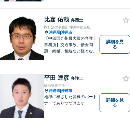
比嘉 佑哉
弁護士
岡野法律事務所 沖縄中部支店
沖縄県
沖縄市
|
【中四国九州最大級の弁護士
詳細を見
事務所】交通事故、借金問
る
題、離婚、相続など様々な問
題について、「何度でも無
料」の相談を行っています！
まずはお気軽にご相談くださ
い！
平田 達彦
弁護士
醇法律事務所
沖縄県
沖縄市
|
地域に根ざした皆様のパート
詳細を見
ナーでありつづけます
る