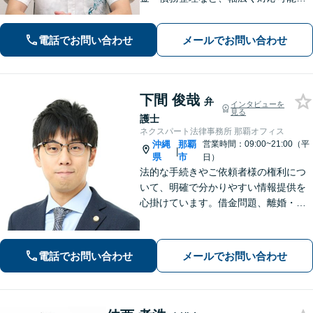
す。地域密着型の法律事務所で、ご相
談しやすい対応体制を整備していま
電話でお問い合わせ
メールでお問い合わせ
す。抱えているお悩みを解決いたしま
すので、お気軽にお問い合わせくださ
い。
下間 俊哉
弁
インタビューを
見る
護士
ネクスパート法律事務所 那覇オフィス
沖縄
那覇
営業時間：09:00~21:00（平
|
県
市
日）
法的な手続きやご依頼者様の権利につ
いて、明確で分かりやすい情報提供を
心掛けています。借金問題、離婚・男
女トラブル、相続、交通事故、刑事事
件など、様々な問題を共に解決し、未
来を明るいものにするお手伝いをさせ
電話でお問い合わせ
メールでお問い合わせ
ていただきます。【分割払い可】