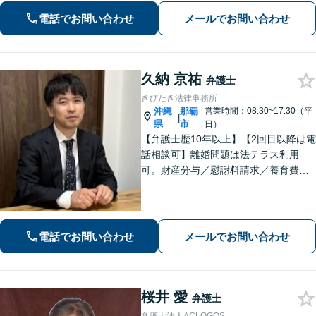
り。家族にバレない整理を実現
電話でお問い合わせ
メールでお問い合わせ
久納 京祐
弁護士
きびたき法律事務所
沖縄
那覇
営業時間：08:30~17:30（平
|
県
市
日）
【弁護士歴10年以上】【2回目以降は電
話相談可】離婚問題は法テラス利用
可。財産分与／慰謝料請求／養育費な
どを中心に対応。相続トラブルは、遺
産分割協議／遺留分、トートーメーの
問題などもご相談可能！交通事故対応
多数【バス停「天久」2分】
電話でお問い合わせ
メールでお問い合わせ
桜井 愛
弁護士