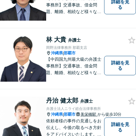
詳細を見
事務所】交通事故、借金問
る
題、離婚、相続など様々な問
題について、「何度でも無
料」の相談を行っています！
まずはお気軽にご相談くださ
い！
林 大貴
弁護士
岡野法律事務所 那覇支店
沖縄県
那覇市
|
【中四国九州最大級の弁護士
詳細を見
事務所】交通事故、借金問
る
題、離婚、相続など様々な問
題について、「何度でも無
料」の相談を行っています！
まずはお気軽にご相談くださ
い！
丹治 健太郎
弁護士
弁護士法人ニライ総合法律事務所
沖縄県
那覇市
美栄橋駅
から徒歩10分
|
依頼者様の事件の見通しをお
詳細を見
伝えし、今後の取るべき方針
る
をアドバイスいたします。徹