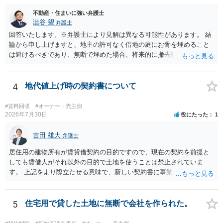
したり、立ち退きを迫る材料に使ったりする可能性は否定できませ
ん。
不動産・住まいに強い弁護士
澁谷 望
弁護士
回答いたします。※弁護士により見解は異なる可能性があります。 結
論から申し上げますと、地主の許可なく借地の庭にお骨を埋めること
は避けるべきであり、無断で埋めた場合、将来的に撤去請求や退去時
の損害賠償（原状回復費用）を求められるリスクがあります。 法律
上、自分のペットの遺骨を埋める行為自体は墓地埋葬法違反や不法投
棄には該当しないため、犯罪になるわけではありません。しかし、建
4
地代値上げ時の契約書について
物の所有者は質問者様であっても、土地の所有権はあくまで地主にあ
ります。そのため、地主に無断でお骨を埋める行為は、他人の所有権
#賃料回収
#オーナー・売主側
を侵害する行為や、借地人としての善管注意義務違反とみなされる可
2026年7月30日
役にたった
1
能性が高いのが私見です。 どうしてもお近くで供養されたい場合は、
事前に地主へ相談して許可を得るか、土地に直接埋めずに大きめの鉢
吉田 雄大
弁護士
植え等で供養する「プランター葬」や、ペット霊園等への納骨を検討
居住用の建物所有が賃貸借契約の目的ですので、現在の契約を前提と
されるのが確実かと思います。
しても賃借人がそれ以外の目的で土地を使うことは禁止されていま
す。 上記をより際立たせる意味で、新しい契約書に事業用として用い
ることを禁止する旨を明記することは理に適ったものです。 契約締結
交渉である以上賃借人が拒んだ場合には入りませんが、提案するのは
良い方法と思います。
5
住宅用で貸した土地に無断で会社を作られた。