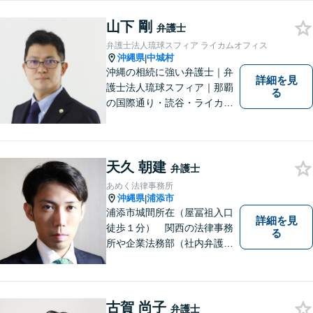
まずはお気軽にご相談くださ
い！
山下 剛
弁護士
弁護士法人琉球スフィア ライカムオフィス
沖縄県
中城村
|
沖縄の相続に強い弁護士｜弁
詳細を見
護士法人琉球スフィア｜那覇
る
の国際通り・読谷・ライカム
の3店舗ある沖縄最大級の法律
事務所｜法律家として、法的
知識の習得を心がけるだけで
はなく、一社会人として相談
天久 朝建
弁護士
者の心に寄り添っていける弁
あめく法律事務所
護士でありたいと思っていま
沖縄県
浦添市
|
す。
浦添市城間所在（屋冨祖入口
詳細を見
徒歩１分） 関西の法律事務
る
所や企業法務部（社内弁護士
として）で経験を積んだ弁護
士が対応いたします
古賀 尚子
弁護士