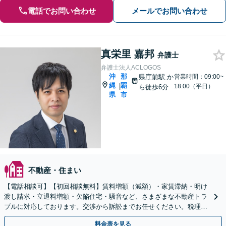
電話でお問い合わせ
メールでお問い合わせ
真栄里 嘉邦
弁護士
弁護士法人ACLOGOS
沖
那
県庁前駅
か
営業時間：09:00~
縄
覇
|
18:00（平日）
ら徒歩6分
県
市
不動産・住まい
【電話相談可】【初回相談無料】賃料増額（減額）・家賃滞納・明け
渡し請求・立退料増額・欠陥住宅・騒音など、さまざまな不動産トラ
ブルに対応しております。交渉から訴訟までお任せください。税理士
も在籍しております【県庁南口1分】【WEB面談可】
料金表を見る