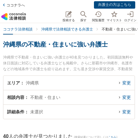
弁護士の方はこちら
ココナラへ
投稿する
探す
閲覧履歴
マイリスト
ログイン
ココナラ法律相談
沖縄県で法律相談できる弁護士
不動産・住まいに強
沖縄県の不動産・住まいに強い弁護士
沖縄県で不動産・住まいに強い弁護士が40名見つかりました。初回面談無料や
休日面談に対応している弁護士なども掲載中。さらに那覇市や沖縄市、名護市
などの地域条件で弁護士を絞り込めます。立ち退き交渉や家賃交渉、不動産契
約解除等の細かな分野での絞り込み検索もでき便利です。特に弁護士法人ACL
OGOSの伊集 朝也弁護士や弁護士法人ACLOGOSの真栄里 嘉邦弁護士、企業の
エリア
沖縄県
変更
ための法律事務所THREEUPの福本 龍之介弁護士のプロフィール情報や弁護士
費用、強みなどが注目されています。『沖縄県で土日や夜間に発生した不動
相談内容
不動産・住まい
変更
産・住まいのトラブルを今すぐに弁護士に相談したい』『不動産・住まいのト
ラブル解決の実績豊富な近くの弁護士を検索したい』『初回相談無料で不動
産・住まいを法律相談できる沖縄県内の弁護士に相談予約したい』などでお困
詳細条件
未選択
変更
りの相談者さんにおすすめです。
40
人の弁護士が見つかりました
(検索結果について詳しくは
こちら
)