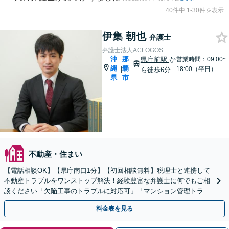
40件中 1-30件を表示
伊集 朝也
弁護士
弁護士法人ACLOGOS
沖
那
県庁前駅
か
営業時間：09:00~
縄
覇
|
18:00（平日）
ら徒歩6分
県
市
不動産・住まい
【電話相談OK】【県庁南口1分】【初回相談無料】税理士と連携して
不動産トラブルをワンストップ解決！経験豊富な弁護士に何でもご相
談ください「欠陥工事のトラブルに対応可」「マンション管理トラブ
ルに強い」【ビデオ相談】【完全個室】駐車場あり
料金表を見る