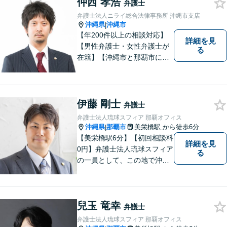
仲西 孝浩
弁護士
弁護士法人ニライ総合法律事務所 沖縄市支店
沖縄県
沖縄市
|
【年200件以上の相談対応】
詳細を見
【男性弁護士・女性弁護士が
る
在籍】【沖縄市と那覇市に事
務所あり】離婚問題、相続問
題、労働雇用、刑事事件、企
業法務など幅広く対応しま
す。「沖縄ならではの習慣」
伊藤 剛士
弁護士
を熟知した弁護士が多数在
弁護士法人琉球スフィア 那覇オフィス
籍。
沖縄県
那覇市
美栄橋駅
から徒歩6分
|
【美栄橋駅6分】【初回相談料
詳細を見
0円】弁護士法人琉球スフィア
る
の一員として、この地で沖縄
の皆さまのお役に立てるよ
う、全力を尽くしてまいりま
す。 「ご相談＝ご依頼」では
兒玉 竜幸
ございませんので、安心して
弁護士
経験豊富な弁護士にご相談く
弁護士法人琉球スフィア 那覇オフィス