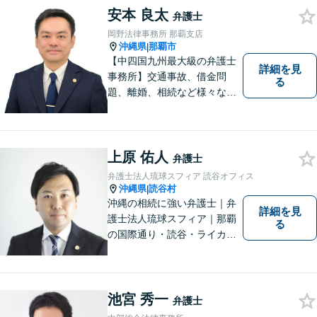
安本 良太
弁護士
岡野法律事務所 那覇支店
沖縄県
那覇市
|
【中四国九州最大級の弁護士
詳細を見
事務所】交通事故、借金問
る
題、離婚、相続など様々な問
題について、「何度でも無
料」の相談を行っています！
まずはお気軽にご相談くださ
い！
上原 佑人
弁護士
弁護士法人琉球スフィア 読谷オフィス
沖縄県
読谷村
|
沖縄の相続に強い弁護士｜弁
詳細を見
護士法人琉球スフィア｜那覇
る
の国際通り・読谷・ライカム
の3店舗ある沖縄最大級の法律
事務所｜『毎月60件以上』の
相続無料相談を実施｜お気軽
にご連絡ください！
池宮 秀一
弁護士