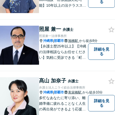
る
能】10年以上の法テラススタ
ッフ弁護士の経験を活かし、
地域に密着した法的サービス
をご提供します！どんなご相
談にも親身に寄り添い、あな
照屋 兼一
弁護士
たの未来を全力でサポートい
照屋兼一法律事務所
たします【沖縄北部エリア・
沖縄県
那覇市
旭橋駅
から徒歩8分
|
名護市】
【弁護士歴25年以上】【沖縄
詳細を見
の法律相談ならお任せくださ
る
い】気軽に受診できる「町医
者」のような弁護士でありた
いと思っています。豊富な経
験により培ったノウハウを活
髙山 加奈子
かし、ひとりでも多く悩まれ
弁護士
ている方を救います。ぜひご
弁護士法人ニライ総合法律事務所
相談ください。
沖縄県
那覇市
美栄橋駅
から徒歩10分
|
多忙なあなたに寄り添い、離
詳細を見
婚準備に疲れることなく人生
る
の再出発ができるよう応援し
ます。