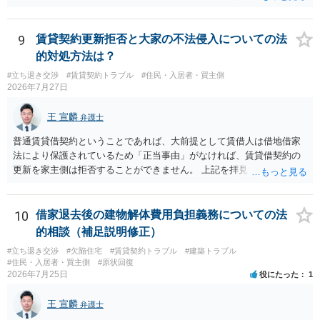
ほしいこと、③自分たちの居住継続の必要性を丁寧に伝えること、を
き、事実上であれ明渡が完了すれば賃貸人としてはそれ以上のことを
基本方針としたうえで、仮に一定時期の退去を検討する場合には、立
する動機づけがなくなります。 今回進められつつある手続はあくまで
退料・引越費用・原状回復費用負担などの条件を明確にした書面を作
も、建物を賃貸人に一日も早く明け渡すための便宜的方法として理解
9
賃貸契約更新拒否と大家の不法侵入についての法
成することが重要です。 契約書では、更新条項・解除条項・期間の定
するのが良いと思います。またその方法で進めた方が、連帯保証人で
的対処方法は？
め・定期借家に関する記載の有無、これまでの更新時の合意内容
あるお知り合いさんにとっても、自身の経済的負担を最小限に食い止
（「今回で最後」などの文言）が、借主不利な特約として無効になり
#立ち退き交渉
#賃貸契約トラブル
#住民・入居者・買主側
められるため望ましいやり方だといえます。
2026年7月27日
得るかどうかも含めて検討ポイントになりますので、署名押印前に内
容を十分に確認し、不明点は弁護士に相談することをおすすめしま
王 宣麟
す。
弁護士
普通賃貸借契約ということであれば、大前提として賃借人は借地借家
法により保護されているため「正当事由」がなければ、賃貸借契約の
更新を家主側は拒否することができません。 上記を拝見する限り、通
常どおり賃料を支払い続けている状況であれば、単に「部屋の内部を
定期確認させてもらないこと」が直ちに正当事由に当たるとは思えま
せんので、更新拒絶を拒否される方向性でよろしいかと存じます。 そ
10
借家退去後の建物解体費用負担義務についての法
の交渉の中で、一定の金銭をもらえれば退去には応じる旨交渉をして
的相談（補足説明修正）
みるのはいかがでしょうか。 過去に賃借人の許可なく無断で賃貸人が
#立ち退き交渉
#欠陥住宅
#賃貸契約トラブル
#建築トラブル
入室する行為自体は不法行為となり、また刑事的にも住居侵入罪が成
#住民・入居者・買主側
#原状回復
立する可能性がありますので、これを理由に一定の金銭賠償を求める
2026年7月25日
役にたった
1
のも一つでしょう。
王 宣麟
弁護士