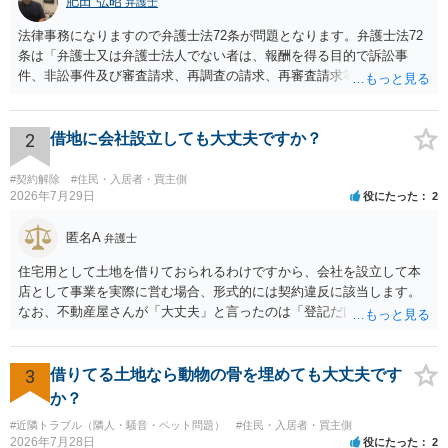
肥田 弘昭
弁護士
法律事務になりますので弁護士法72条が問題となります。弁護士法72
条は「弁護士又は弁護士法人でない者は、報酬を得る目的で訴訟事
件、非訟事件及び審査請求、再調査の請求、再審査請求等行政庁に対
する不服申立事件その他一般の法律事件に関して鑑定、代理、仲裁若
しくは和解その他の法律事務を取り扱い、又はこれらの周旋をするこ
とを業とすることができない。ただし、この法律又は他の法律に別段
2
借地に会社設立しても大丈夫ですか？
の定めがある場合は、この限りでない。」とのことから、報酬を得る
目的がないのであれば適法です。なぜなら、弁護士法72条に違反しな
#契約解除
#住民・入居者・買主側
いのであれば、委任については無償で委任者が受任者に委任できるか
2026年7月29日
役にたった
2
らです。ご参考にしてください。
匿名A
弁護士
住宅用として土地を借りておられるわけですから、会社を設立して本
店として事業を実際に営む場合、形式的には契約違反に該当します。
なお、不動産屋さんが「大丈夫」と言ったのは「登記だけなら実務上
トラブルになることは少ない」という経験則に基づいたものと推測さ
れますが、これは法的な保証ではありません。 ただ、解除まで認めら
れるかどうかについては信頼関係が破壊されたかどうかで判断されま
3
借りてる土地なら動物の骨を埋めても大丈夫です
すので、建物を事務所・店舗用に大きく改築する等までなさらない限
か？
り、リスクはそれほど大きくないかもしれません。 しかしそれでも、
#近隣トラブル（隣人・騒音・ペット問題）
#住民・入居者・買主側
大家さんが契約違反を口実に、将来の更新時に更新料の上乗せを要求
2026年7月28日
役にたった
2