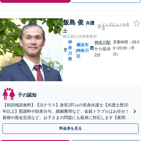
飯島 俊
弁護
インタビューを見
る
士
横浜西口法律事務所
神
神奈川駅
営業時間：09:0
横浜市
奈
0~20:00（平
から徒歩
神奈川
|
川
日）
2分
区
県
子の認知
【初回相談無料】【法テラス】身長197㎝の長身弁護士【弁護士歴10
年以上】慰謝料や財産分与、婚姻費用など、金銭トラブルはお任せ！
親権や面会交流など、お子さまの問題にも親身に対応します【夜間・
休日面談】【子連れ相談】【電話相談】【横浜駅7分】
料金表を見る