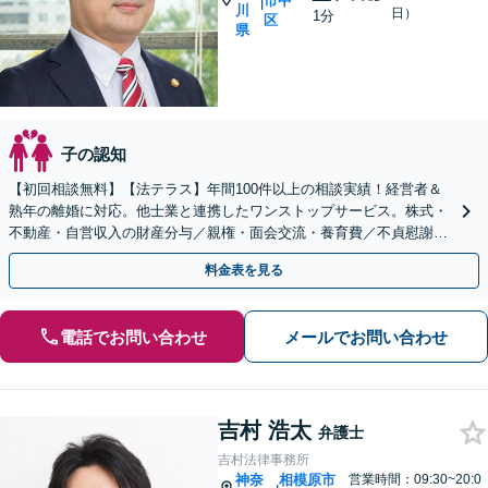
市中
|
川
日）
1分
区
県
子の認知
【初回相談無料】【法テラス】年間100件以上の相談実績！経営者＆
熟年の離婚に対応。他士業と連携したワンストップサービス。株式・
不動産・自営収入の財産分与／親権・面会交流・養育費／不貞慰謝料
などの解決へ尽力【子連れ相談】【日本大通り駅2分】
料金表を見る
電話でお問い合わせ
メールでお問い合わせ
吉村 浩太
弁護士
吉村法律事務所
神奈
相模原市
営業時間：09:30~20:0