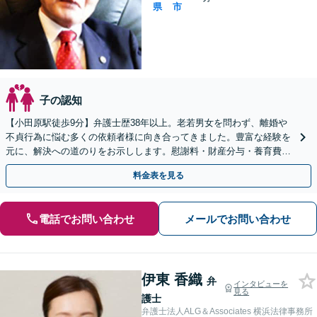
県
市
子の認知
【小田原駅徒歩9分】弁護士歴38年以上。老若男女を問わず、離婚や
不貞行為に悩む多くの依頼者様に向き合ってきました。豊富な経験を
元に、解決への道のりをお示しします。慰謝料・財産分与・養育費ほ
か、離婚に際して心配なこと、まずはお聞かせ下さい。
料金表を見る
電話でお問い合わせ
メールでお問い合わせ
伊東 香織
弁
インタビューを
見る
護士
弁護士法人ALG＆Associates 横浜法律事務所