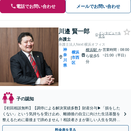
電話でお問い合わせ
メールでお問い合わせ
川邉 賢一郎
インタビューを
見る
弁護士
弁護士法人Next 横浜オフィス
神
横浜駅
か
営業時間：08:00
横浜
奈
~21:00（平日）
ら徒歩5
市西
|
川
分
区
県
子の認知
【初回相談無料】【調停による解決実績多数】財産分与▶︎「損をした
くない」という気持ちを受け止め、離婚後の自立に向けた生活基盤を
整えるために最後まで諦めません！相談者さまが新しい人生を気持ち
よく出発できるようお力添えします【横浜駅徒歩5分】
料金表を見る