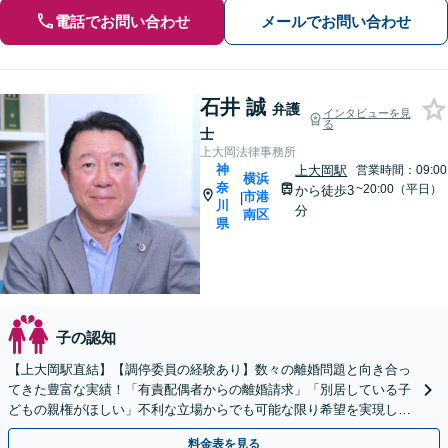
電話でお問い合わせ
メールでお問い合わせ
石井 誠
弁護
インタビューを見
る
士
上大岡法律事務所
神
上大岡駅
営業時間：09:00
横浜
奈
~20:00（平日）
から徒歩3
市港
|
川
分
南区
県
子の認知
【上大岡駅直結】【調停委員の経験あり】数々の離婚問題と向き合っ
てきた豊富な実績！「有責配偶者からの離婚請求」「別居している子
どもの親権がほしい」不利な立場からでも可能な限り希望を実現しま
す【完全個室対応】【子連れ相談可】【ビデオ面談対応】
料金表を見る