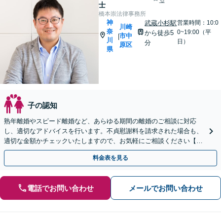
る
士
橋本崇法律事務所
神
武蔵小杉駅
営業時間：10:0
川崎
奈
0~19:00（平
から徒歩5
市中
|
川
日）
分
原区
県
子の認知
熟年離婚やスピード離婚など、あらゆる期間の離婚のご相談に対応
し、適切なアドバイスを行います。不貞慰謝料を請求された場合も、
適切な金額かチェックいたしますので、お気軽にご相談ください【完
全個室】【土日祝日面談可】
料金表を見る
電話でお問い合わせ
メールでお問い合わせ