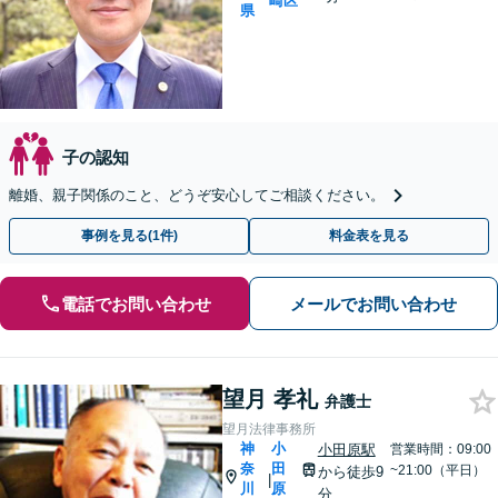
崎区
県
子の認知
離婚、親子関係のこと、どうぞ安心してご相談ください。
事例を見る(1件)
料金表を見る
電話でお問い合わせ
メールでお問い合わせ
望月 孝礼
弁護士
望月法律事務所
神
小
小田原駅
営業時間：09:00
奈
田
~21:00（平日）
から徒歩9
|
川
原
分