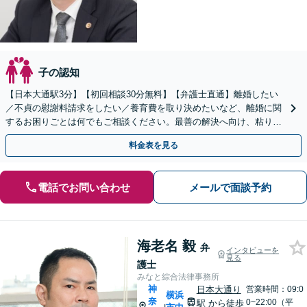
子の認知
【日本大通駅3分】【初回相談30分無料】【弁護士直通】離婚したい
／不貞の慰謝料請求をしたい／養育費を取り決めたいなど、離婚に関
するお困りごとは何でもご相談ください。最善の解決へ向け、粘り強
く対応【当日・夜間・土日相談可】調停・訴訟も実績豊富
料金表を見る
電話でお問い合わせ
メールで面談予約
海老名 毅
弁
インタビューを
見る
護士
みなと綜合法律事務所
神
日本大通り
営業時間：09:0
横浜
奈
0~22:00（平
駅
から徒歩