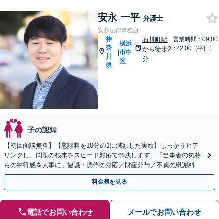
安永 一平
弁護士
安永法律事務所
神
石川町駅
営業時間：09:00
横浜
奈
~22:00（平日）
から徒歩2
市中
|
川
分
区
県
子の認知
【初回面談無料】【慰謝料を10分の1に減額した実績】しっかりヒア
リングし、問題の根本をスピード対応で解決します！「当事者の気持
ちの納得感を大事に」協議・調停の対応／財産分与／不貞の慰謝料請
求／親権問題など【秘密厳守】【子連れ相談OK】
料金表を見る
電話でお問い合わせ
メールでお問い合わせ