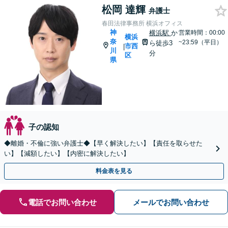
松岡 達輝
弁護士
春田法律事務所 横浜オフィス
神
横浜駅
か
営業時間：00:00
横浜
奈
~23:59（平日）
ら徒歩3
市西
|
川
分
区
県
子の認知
◆離婚・不倫に強い弁護士◆【早く解決したい】【責任を取らせた
い】【減額したい】【内密に解決したい】
料金表を見る
電話でお問い合わせ
メールでお問い合わせ