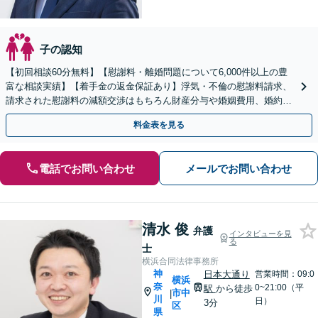
子の認知
【初回相談60分無料】【慰謝料・離婚問題について6,000件以上の豊
富な相談実績】【着手金の返金保証あり】浮気・不倫の慰謝料請求、
請求された慰謝料の減額交渉はもちろん財産分与や婚姻費用、婚約破
棄など様々な離婚・男女問題の解決実績が豊富です。
料金表を見る
電話でお問い合わせ
メールでお問い合わせ
清水 俊
弁護
インタビューを見
る
士
横浜合同法律事務所
神
日本大通り
営業時間：09:0
横浜
奈
0~21:00（平
駅
から徒歩
市中
|
川
日）
3分
区
県