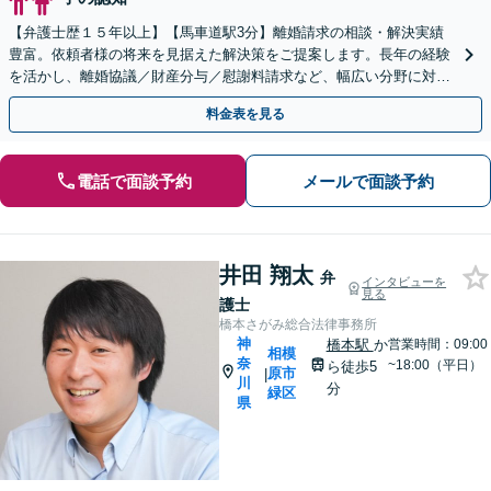
【弁護士歴１５年以上】【馬車道駅3分】離婚請求の相談・解決実績
豊富。依頼者様の将来を見据えた解決策をご提案します。長年の経験
を活かし、離婚協議／財産分与／慰謝料請求など、幅広い分野に対
応。【Web相談可】
料金表を見る
電話で面談予約
メールで面談予約
井田 翔太
弁
インタビューを
見る
護士
橋本さがみ総合法律事務所
神
橋本駅
か
営業時間：09:00
相模
奈
~18:00（平日）
ら徒歩5
原市
|
川
分
緑区
県