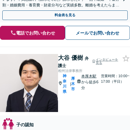
割・婚姻費用・養育費・財産分与など実績多数。離婚を考えたらまず
は弁護士にご相談ください。【川崎駅徒歩1分】
料金表を見る
電話でお問い合わせ
メールでお問い合わせ
大谷 優樹
弁
インタビューを
見る
護士
相州法律事務所
神
本厚木駅
営業時間：10:00~
厚
奈
17:00（平日）
から徒歩6
木
|
川
分
市
県
子の認知