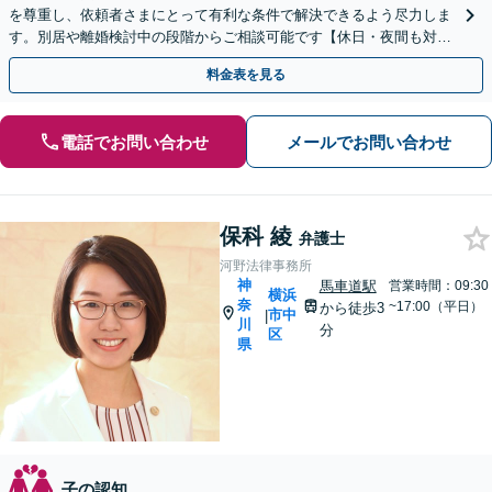
を尊重し、依頼者さまにとって有利な条件で解決できるよう尽力しま
す。別居や離婚検討中の段階からご相談可能です【休日・夜間も対
応】【日本大通り駅3分】
料金表を見る
電話でお問い合わせ
メールでお問い合わせ
保科 綾
弁護士
河野法律事務所
神
馬車道駅
営業時間：09:30
横浜
奈
~17:00（平日）
から徒歩3
市中
|
川
分
区
県
子の認知