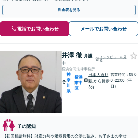
料金表を見る
電話でお問い合わせ
メールでお問い合わせ
井澤 徹
弁護
インタビューを見
る
士
横浜合同法律事務所
神
日本大通り
営業時間：09:0
横浜
奈
0~22:00（平
駅
から徒歩
市中
|
川
日）
3分
区
県
子の認知
【初回相談無料】財産分与や婚姻費用の交渉に強み。お子さまの幸せ