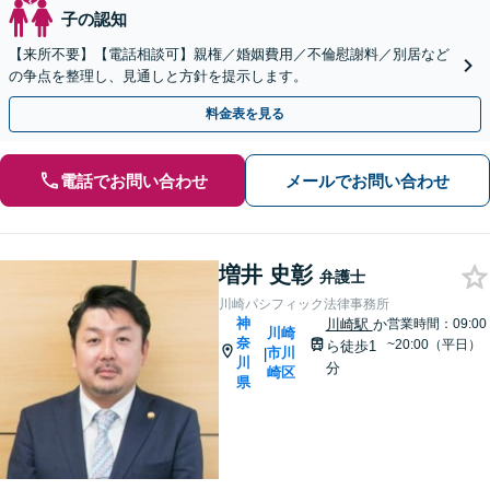
子の認知
【来所不要】【電話相談可】親権／婚姻費用／不倫慰謝料／別居など
の争点を整理し、見通しと方針を提示します。
料金表を見る
電話でお問い合わせ
メールでお問い合わせ
増井 史彰
弁護士
川崎パシフィック法律事務所
神
川崎駅
か
営業時間：09:00
川崎
奈
~20:00（平日）
ら徒歩1
市川
|
川
分
崎区
県