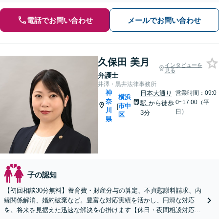
電話でお問い合わせ
メールでお問い合わせ
久保田 美月
インタビューを
見る
弁護士
井澤・黒井法律事務所
神
日本大通り
営業時間：09:0
横浜
奈
0~17:00（平
駅
から徒歩
市中
|
川
日）
3分
区
県
子の認知
【初回相談30分無料】養育費・財産分与の算定、不貞慰謝料請求、内
縁関係解消、婚約破棄など。豊富な対応実績を活かし、円滑な対応
を。将来を見据えた迅速な解決を心掛けます【休日・夜間相談対応