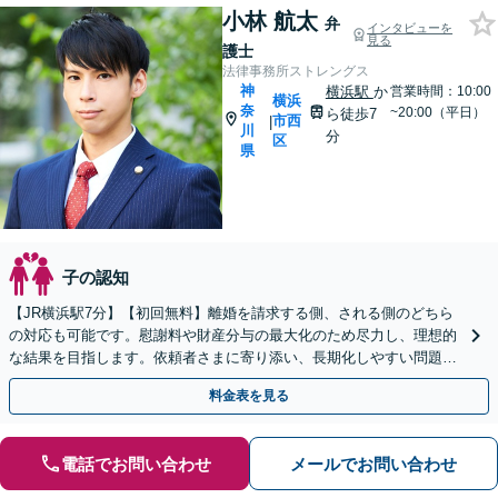
小林 航太
弁
インタビューを
見る
護士
法律事務所ストレングス
神
横浜駅
か
営業時間：10:00
横浜
奈
~20:00（平日）
ら徒歩7
市西
|
川
分
区
県
子の認知
【JR横浜駅7分】【初回無料】離婚を請求する側、される側のどちら
の対応も可能です。慰謝料や財産分与の最大化のため尽力し、理想的
な結果を目指します。依頼者さまに寄り添い、長期化しやすい問題も
迅速に対応します【個室対応】
料金表を見る
電話でお問い合わせ
メールでお問い合わせ