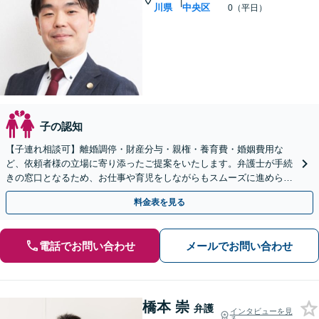
|
川県
中央区
0（平日）
子の認知
【子連れ相談可】離婚調停・財産分与・親権・養育費・婚姻費用な
ど、依頼者様の立場に寄り添ったご提案をいたします。弁護士が手続
きの窓口となるため、お仕事や育児をしながらもスムーズに進められ
ます。【相模原駅徒歩12分】【秘密厳守】
料金表を見る
電話でお問い合わせ
メールでお問い合わせ
橋本 崇
弁護
インタビューを見