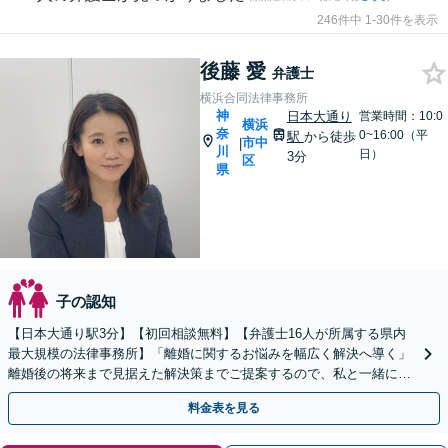
246件中 1-30件を表示
後藤 愛
弁護士
横浜合同法律事務所
神
日本大通り
営業時間：10:0
横浜
奈
0~16:00（平
駅
から徒歩
市中
|
川
日）
3分
区
県
子の認知
【日本大通り駅3分】【初回相談無料】【弁護士16人が所属する県内
最大規模の法律事務所】「離婚に関するお悩みを幅広く解決へ導く」
離婚後の将来まで見据えた解決策までご提案するので、私と一緒に最
適な解決策を見つけましょう。【WEB面談対応】
料金表を見る