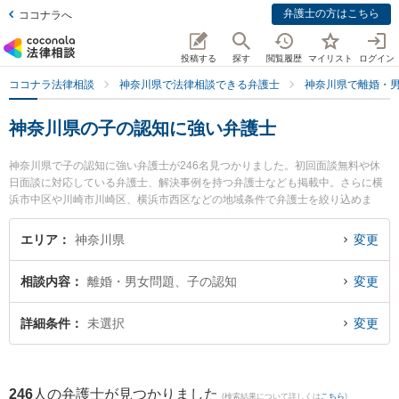
弁護士の方はこちら
ココナラへ
投稿する
探す
閲覧履歴
マイリスト
ログイン
ココナラ法律相談
神奈川県で法律相談できる弁護士
神奈川県で離婚・
神奈川県の子の認知に強い弁護士
神奈川県で子の認知に強い弁護士が246名見つかりました。初回面談無料や休
日面談に対応している弁護士、解決事例を持つ弁護士なども掲載中。さらに横
浜市中区や川崎市川崎区、横浜市西区などの地域条件で弁護士を絞り込めま
す。離婚・男女問題に関係する財産分与や養育費、親権等の細かな分野での絞
り込み検索もでき便利です。特に横浜合同法律事務所の後藤 愛弁護士や上大岡
エリア
神奈川県
変更
法律事務所の石井 誠弁護士、弁護士法人エース 横浜事務所の室井 涼弁護士の
プロフィール情報や弁護士費用、強みなどが注目されています。『神奈川県で
相談内容
離婚・男女問題、子の認知
変更
土日や夜間に発生した子の認知のトラブルを今すぐに弁護士に相談したい』
『子の認知のトラブル解決の実績豊富な近くの弁護士を検索したい』『初回相
談無料で子の認知を法律相談できる神奈川県内の弁護士に相談予約したい』な
詳細条件
未選択
変更
どでお困りの相談者さんにおすすめです。
246
人の弁護士が見つかりました
(検索結果について詳しくは
こちら
)