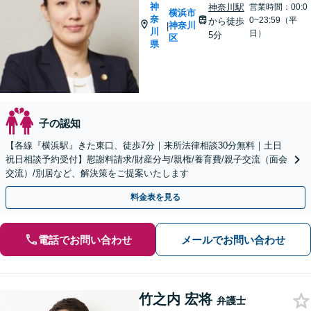
神
神奈川駅
営業時間：00:0
横浜市
奈
0~23:59（平
から徒歩
神奈川
|
川
日）
5分
区
県
子の認知
【各線『横浜駅』きた東口、徒歩7分｜来所法律相談30分無料｜土日
祝日相談予約受付】慰謝料請求/財産分与/親権/養育費/親子交流（面会
交流）/別居など、解決策をご提案いたします
料金表を見る
電話でお問い合わせ
メールでお問い合わせ
竹之内 宏将
弁護士