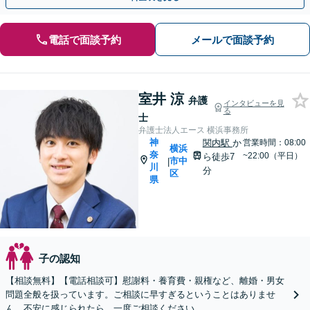
電話で面談予約
メールで面談予約
室井 涼
弁護
インタビューを見
る
士
弁護士法人エース 横浜事務所
神
関内駅
か
営業時間：08:00
横浜
奈
~22:00（平日）
ら徒歩7
市中
|
川
分
区
県
子の認知
【相談無料】【電話相談可】慰謝料・養育費・親権など、離婚・男女
問題全般を扱っています。ご相談に早すぎるということはありませ
ん。不安に感じられたら、一度ご相談ください。