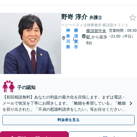
野嵜 淳介
弁護士
ベリーベスト法律事務所 横須賀オフィス
神
横
横須賀中央
営業時間：09:30
奈
須
~21:00（平日）
駅
から徒歩
|
川
賀
8分
県
市
子の認知
【初回相談無料】あなたの利益の最大化を目指します。まずは電話・
メールで状況を丁寧にお聞きします。「離婚を希望している」「離婚
を切り出された」「不貞の慰謝料請求をしたい」等お任せください。
【リーズナブルな料金設定】
料金表を見る