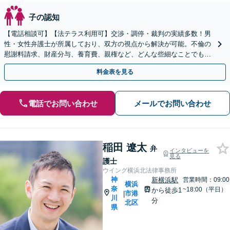
子の認知
【電話相談可】【法テラス利用可】交渉・調停・裁判の実績多数！男
性・女性弁護士が所属しており、双方の視点から解決が可能。不倫の
慰謝料請求、財産分与、養育費、親権など、どんな些細なことでもお
気軽にご相談ください【休日・夜間面談可】【橋本駅6分】
料金表を見る
電話でお問い合わせ
メールでお問い合わせ
稲田 遼太
弁
インタビューを
見る
護士
ウイング横浜北法律事務所
神
新横浜駅
営業時間：09:00
横浜
奈
~18:00（平日）
から徒歩1
市港
|
川
分
北区
県