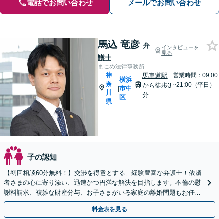
電話でお問い合わせ
メールでお問い合わせ
馬込 竜彦
弁
インタビューを
見る
護士
まごめ法律事務所
神
馬車道駅
営業時間：09:00
横浜
奈
~21:00（平日）
から徒歩3
市中
|
川
分
区
県
子の認知
【初回相談60分無料！】交渉を得意とする、経験豊富な弁護士！依頼
者さまの心に寄り添い、迅速かつ円満な解決を目指します。不倫の慰
謝料請求、複雑な財産分与、お子さまがいる家庭の離婚問題もお任せ
ください【馬車道駅3分】
料金表を見る