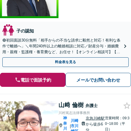
子の認知
🟢初回面談30分無料「相手からの不当な請求に毅然と対応！有利な条
件で離婚へ」＼年間240件以上の離婚相談に対応／財産分与・婚姻費
用・親権・監護権・養育費など、お任せ！【オンライン相談可】【カ
ード・分割払い可】
料金表を見る
電話で面談予約
メールでお問い合わせ
山﨑 倫樹
弁護士
川村篤志法律事務所
神
京急川崎駅
営業時間：09:3
川崎
奈
0~18:00（平
から徒歩6
市川
|
川
日）
分