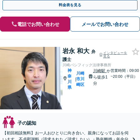
（要予約）】【日本大通り駅3分】
料金表を見る
電話でお問い合わせ
メールでお問い合わせ
岩永 和大
弁
インタビューを
見る
護士
川崎パシフィック法律事務所
神
川崎駅
か
営業時間：09:00
川崎
奈
~20:00（平日）
ら徒歩1
市川
|
川
分
崎区
県
子の認知
【初回相談無料】お一人おひとりに向き合い、親身になってお話を伺
います。不貞慰謝料（請求された／請求したい）・熟年離婚・年金分