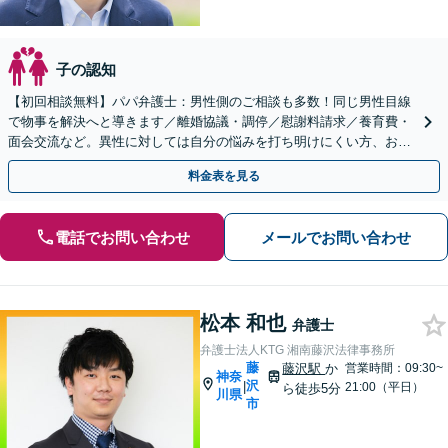
子の認知
【初回相談無料】パパ弁護士：男性側のご相談も多数！同じ男性目線
で物事を解決へと導きます／離婚協議・調停／慰謝料請求／養育費・
面会交流など。異性に対しては自分の悩みを打ち明けにくい方、お気
軽にご相談ください【Web面談可】【夜間面談応相談】
料金表を見る
電話でお問い合わせ
メールでお問い合わせ
松本 和也
弁護士
弁護士法人KTG 湘南藤沢法律事務所
藤
藤沢駅
か
営業時間：09:30~
神奈
沢
|
21:00（平日）
ら徒歩5分
川県
市