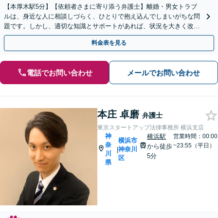
【本厚木駅5分】【依頼者さまに寄り添う弁護士】離婚・男女トラブ
ルは、身近な人に相談しづらく、ひとりで抱え込んでしまいがちな問
題です。しかし、適切な知識とサポートがあれば、状況を大きく改善
できるケースは多くあります。ぜひご相談ください。
料金表を見る
電話でお問い合わせ
メールでお問い合わせ
本庄 卓磨
弁護士
東京スタートアップ法律事務所 横浜支店
神
横浜駅
営業時間：00:00
横浜市
奈
~23:55（平日）
から徒歩
神奈川
|
川
5分
区
県