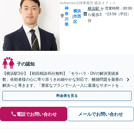
Authense法律事務所 横浜オフィス
神
横浜駅
か
営業時間：00:00
横浜
奈
~23:59（平日）
ら徒歩3
市西
|
川
分
区
県
子の認知
【横浜駅3分】【初回相談45分無料】「モラハラ・DVの解決実績多
数」依頼者様の心に寄り添うきめ細やかな対応で、離婚問題を最善の
解決へと導きます。「豊富なプランで一人一人に最適なサポートを提
案」【ビデオ面談可】
料金表を見る
電話でお問い合わせ
メールでお問い合わせ