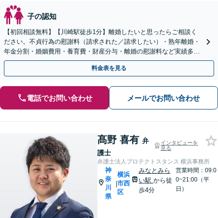
子の認知
【初回相談無料】【川崎駅徒歩1分】離婚したいと思ったらご相談く
ださい。不貞行為の慰謝料（請求された／請求したい）・熟年離婚・
年金分割・婚姻費用・養育費・財産分与・離婚の慰謝料など実績多
数。あなたの人生の再スタートを全力で後押しします。
料金表を見る
電話でお問い合わせ
メールでお問い合わせ
髙野 喜有
弁
インタビューを
見る
護士
弁護士法人プロテクトスタンス 横浜事務所
神
みなとみら
営業時間：09:0
横浜
奈
0~21:00（平
い駅
から徒
市西
|
川
日）
歩4分
区
県