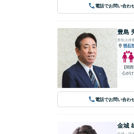
電話でお問い合わ
豊島 
豊島法律
明石
【関西
心がけ
電話でお問い合わ
金城 
金城・清