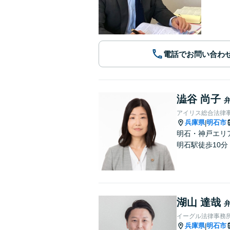
電話でお問い合わ
澁谷 尚子
アイリス総合法律
兵庫県
明石市
|
明石・神戸エリ
明石駅徒歩10
湖山 達哉
イーグル法律事務所
兵庫県
明石市
|