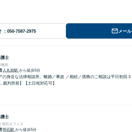
せ
メール
弁護士
事務所
人丸前駅
から徒歩5分
アの身近な法律相談所。離婚／事故 ／相続／債務のご相談は平日初回３
分，裁判所前】【土日祝対応可】
弁護士
 明石オフィス
明石駅
から徒歩5分