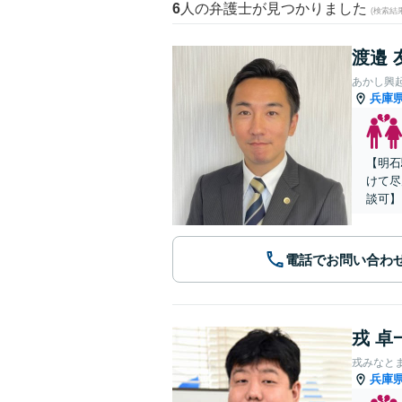
6
人の弁護士が見つかりました
(検索結
渡邉 
あかし興
兵庫
【明石
けて尽
談可】
電話でお問い合わ
戎 卓
戎みなと
兵庫