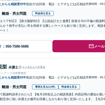
市
からも相談受付中
面談方法(対面・電話・ビデオなど)は応相談
営業時間：09:0
離婚・男女問題
料金表を見る
エリア対応】【新大阪駅8分】【公認会計士と連携】財産分与や不倫の慰謝
んか？相手が支払い等を拒絶する難しいケースも粘り強く交渉します。相談
ート！
せ
メール
花梨
弁護士
インタビューを見る
ートアップ法律事務所
市
からも相談受付中
面談方法(対面・電話・ビデオなど)は応相談
営業時間：06:3
離婚・男女問題
事例を見る(14件)
料金表を見る
で慰謝料請求されたら】【毎月100名以上の相談実績】内容証明の通知が届
額交渉に強い弁護士が裁判を回避しながら粘り強く交渉いたします。【当日中