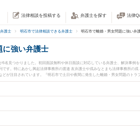
法律相談を投稿する
弁護士を探す
法律Q
弁護士
明石市で法律相談できる弁護士
明石市で離婚・男女問題に強い弁
題に強い弁護士
が6名見つかりました。初回面談無料や休日面談に対応している弁護士、解決事例
利です。特にあかし興起法律事務所の渡邉 友弁護士や戎みなとまち法律事務所の戎 
などが注目されています。『明石市で土日や夜間に発生した離婚・男女問題のトラ
士を検索したい』『初回相談無料で離婚・男女問題を法律相談できる明石市内の弁