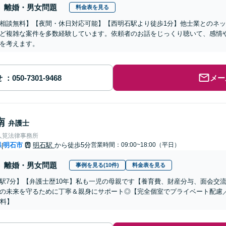
離婚・男女問題
料金表を見る
相談無料】【夜間・休日対応可能】【西明石駅より徒歩1分】他士業とのネ
ど複雑な案件を多数経験しています。依頼者のお話をじっくり聴いて、感情
を考えます。
せ
メー
南
弁護士
人筧法律事務所
県
明石市
明石駅
から徒歩5分
営業時間：09:00~18:00（平日）
|
離婚・男女問題
事例を見る(10件)
料金表を見る
駅7分】【弁護士歴10年】私も一児の母親です【養育費、財産分与、面会交
の未来を守るために丁寧＆親身にサポート◎【完全個室でプライベート配慮
無料】