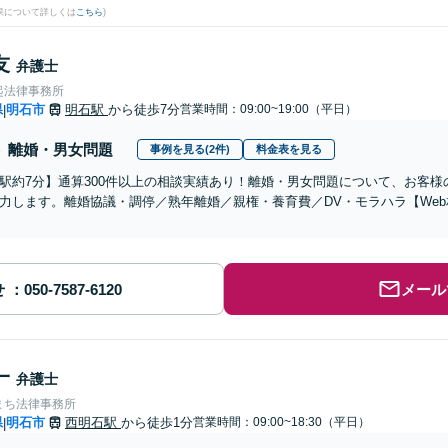
果について詳しくは
こちら
)
友
弁護士
起法律事務所
県
明石市
明石駅
から徒歩7分
営業時間：09:00~19:00（平日）
|
離婚・男女問題
事例を見る(2件)
料金表を見る
駅約7分】通算300件以上の相談実績あり！離婚・男女問題について、お客
力します。離婚協議・調停／熟年離婚／親権・養育費／DV・モラハラ【We
せ
メール
一
弁護士
まち法律事務所
県
明石市
西明石駅
から徒歩1分
営業時間：09:00~18:30（平日）
|