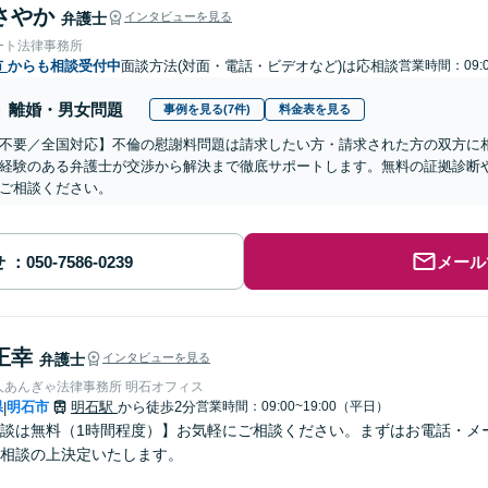
さやか
弁護士
インタビューを見る
ート法律事務所
市
からも相談受付中
面談方法(対面・電話・ビデオなど)は応相談
営業時間：09:0
離婚・男女問題
事例を見る(7件)
料金表を見る
不要／全国対応】不倫の慰謝料問題は請求したい方・請求された方の双方に
経験のある弁護士が交渉から解決まで徹底サポートします。無料の証拠診断
ご相談ください。
せ
メール
正幸
弁護士
インタビューを見る
人あんぎゃ法律事務所 明石オフィス
県
明石市
明石駅
から徒歩2分
営業時間：09:00~19:00（平日）
|
談は無料（1時間程度）】お気軽にご相談ください。まずはお電話・メ
相談の上決定いたします。