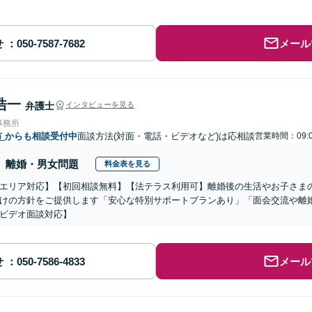
せ
メール
浩一
弁護士
インタビューを見る
事務所
市
からも相談受付中
面談方法(対面・電話・ビデオなど)は応相談
営業時間：09:0
離婚・男女問題
料金表を見る
エリア対応】【初回相談無料】【法テラス利用可】離婚後の生活やお子さま
けの方針をご提供します「安心な特別サポートプランあり」「面会交流や離
ビデオ面談対応】
せ
メール