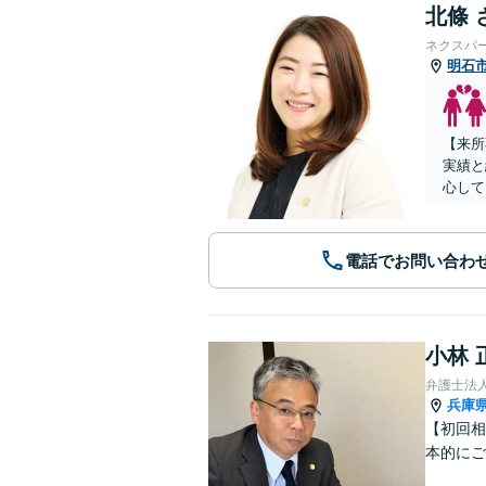
北條 
ネクスパ
明石
【来所
実績と
心して
電話でお問い合わ
小林 
弁護士法
兵庫
【初回相
本的にご