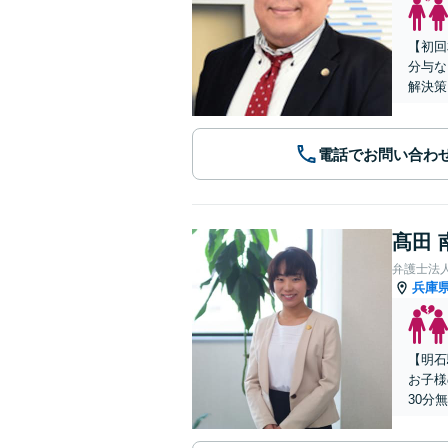
【初回
分与な
解決策
電話でお問い合わ
髙田 
弁護士法
兵庫
【明石
お子様
30分