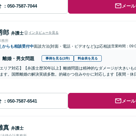
せ
メール
秀郎
弁護士
インタビューを見る
事務所
市
からも相談受付中
面談方法(対面・電話・ビデオなど)は応相談
営業時間：09:0
離婚・男女問題
事例を見る(2件)
料金表を見る
エリア対応】【弁護士歴30年以上】離婚問題は精神的なダメージが大きいも
ます。国際離婚の解決実績多数。的確かつ住みやかに対応します【夜間・休
せ
メール
雄真
弁護士
水法律会計事務所