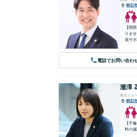
明石
【関西
りませ
底サポ
電話でお問い合わ
瀧澤 
東京スタ
明石
【不倫
料の減