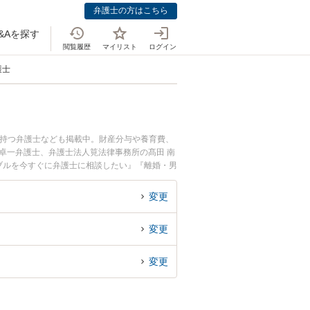
弁護士の方はこちら
&Aを探す
閲覧履歴
マイリスト
ログイン
護士
を持つ弁護士なども掲載中。財産分与や養育費、
卓一弁護士、弁護士法人筧法律事務所の髙田 南
ブルを今すぐに弁護士に相談したい』『離婚・男
護士に相談予約したい』などでお困りの相談者さ
変更
変更
変更