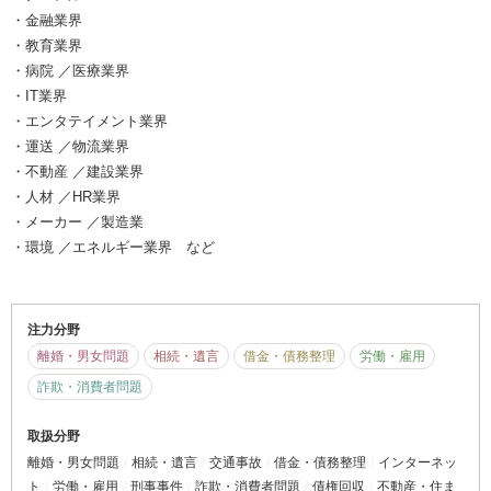
・金融業界
・教育業界
・病院 ／医療業界
・IT業界
・エンタテイメント業界
・運送 ／物流業界
・不動産 ／建設業界
・人材 ／HR業界
・メーカー ／製造業
・環境 ／エネルギー業界 など
注力分野
離婚・男女問題
相続・遺言
借金・債務整理
労働・雇用
詐欺・消費者問題
取扱分野
離婚・男女問題
相続・遺言
交通事故
借金・債務整理
インターネッ
ト
労働・雇用
刑事事件
詐欺・消費者問題
債権回収
不動産・住ま