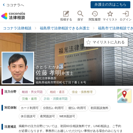
弁護士の方はこちら
ココナラへ
投稿する
探す
閲覧履歴
マイリスト
ログイン
ココナラ法律相談
福島県で法律相談できる弁護士
福島市で法律相談で
マイリストに入れる
さとう たかあき
佐藤 孝明
弁護士
福光法律事務所
福島県
福島市野田町七丁目７番１８号
注力分野
離婚・男女問題
相続・遺言
借金・債務整理
労働・雇用
詐欺・消費者問題
対応体制
カード利用可
分割払い利用可
後払い利用可
初回面談無料
休日面談可
夜間面談可
WEB面談可
掲載中の注力分野については、初回60分相談無料です。LINE相談は、ご予約
注意補足
が必要になります。事務所にお越しいただけない事情がある場合のみになりま