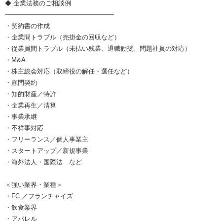
◆ 企業法務のご相談例
━━━━━━━━━━━━━━━━━
・契約書の作成
・企業間トラブル（売掛金の回収など）
・従業員間トラブル（未払い残業、退職勧奨、問題社員の対応）
・M&A
・株主総会対応（取締役の解任・選任など）
・顧問契約
・知的財産／特許
・企業再生／清算
・事業承継
・不祥事対応
・フリーランス／個人事業主
・スタートアップ／新規事業
・海外法人・国際法 など
＜強い業界・業種＞
・FC ／フランチャイズ
・飲食業界
・アパレル