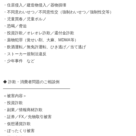
・住居侵入／建造物侵入／器物損壊
・不同意わいせつ／不同意性交（強制わいせつ／強制性交等）
・児童買春／児童ポルノ
・恐喝／脅迫
・投資詐欺／オレオレ詐欺／還付金詐欺
・薬物犯罪（覚せい剤、大麻、MDMA等）
・飲酒運転／無免許運転、ひき逃げ／当て逃げ
・ストーカー規制法違反
・少年事件 など
◆ 詐欺・消費者問題のご相談例
━━━━━━━━━━━━━━━━━
＜被害内容＞
・投資詐欺
・副業／情報商材詐欺
・証券／FX／先物取引被害
・仮想通貨詐欺
・ぼったくり被害