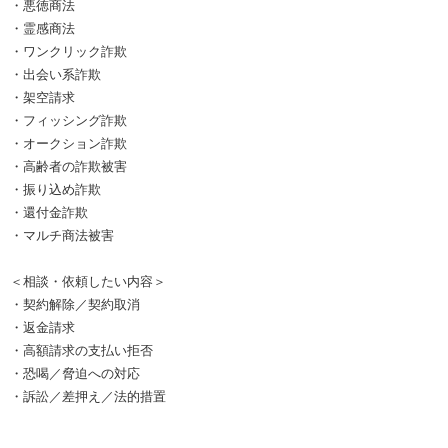
・悪徳商法
・霊感商法
・ワンクリック詐欺
・出会い系詐欺
・架空請求
・フィッシング詐欺
・オークション詐欺
・高齢者の詐欺被害
・振り込め詐欺
・還付金詐欺
・マルチ商法被害
＜相談・依頼したい内容＞
・契約解除／契約取消
・返金請求
・高額請求の支払い拒否
・恐喝／脅迫への対応
・訴訟／差押え／法的措置