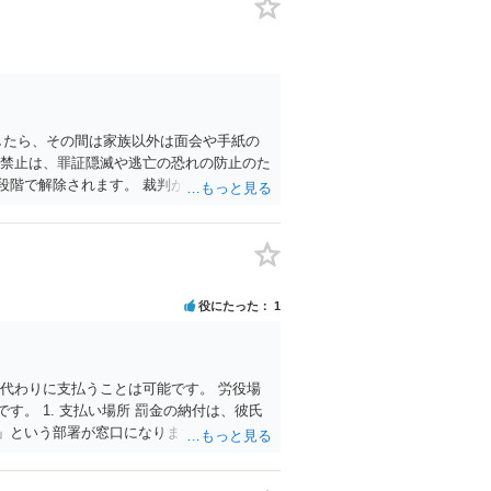
したら、その間は家族以外は面会や手紙の
見禁止は、罪証隠滅や逃亡の恐れの防止のた
段階で解除されます。 裁判が行われていな
なお、刑事裁判が4年以上第一審の手続き
役にたった
1
代わりに支払うことは可能です。 労役場
。 1. 支払い場所 罰金の納付は、彼氏
という部署が窓口になります。 2. 支払
察庁の徴収担当に電話で連絡をし、事前に確
要な手続きや正確な残額を教えてもらえま