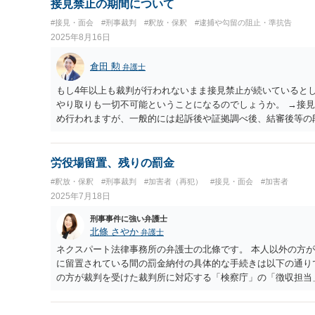
接見禁止の期間について
#接見・面会
#刑事裁判
#釈放・保釈
#逮捕や勾留の阻止・準抗告
2025年8月16日
倉田 勲
弁護士
もし4年以上も裁判が行われないまま接見禁止が続いていると
やり取りも一切不可能ということになるのでしょうか。 →接
め行われますが、一般的には起訴後や証拠調べ後、結審後等の
いのでしたら、接見禁止が継続していることは考えられます。 
すら終わっていないというのは、正直考えにくいところです。
労役場留置、残りの罰金
#釈放・保釈
#刑事裁判
#加害者（再犯）
#接見・面会
#加害者
2025年7月18日
刑事事件に強い弁護士
北條 さやか
弁護士
ネクスパート法律事務所の弁護士の北條です。 本人以外の方が
に留置されている間の罰金納付の具体的な手続きは以下の通りです
の方が裁判を受けた裁判所に対応する「検察庁」の「徴収担当」
い方法と手順 手続きをスムーズに進めるため、まずはその検
認することをお勧めします。電話で以下の内容を伝えると、必