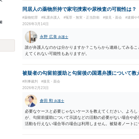
人
うえで、逮捕及び捜索差押え不必要の意見書を提出してもらう
同居人の薬物所持で家宅捜索や尿検査の可能性は？
#薬物犯罪
#私選弁護人
#冤罪・無実・正当防衛
#接見・面会
#逮捕や
昭
2026年3月14日
永野 広美
弁護士
誰が弁護人なのかは分かりますか？こちらから連絡してみるこ
えてくれない可能性もありますが。
被疑者の勾留前援助と勾留後の国選弁護について教
#刑事裁判
#接見・面会
2026年2月23日
倉田 勲
弁護士
必要なケースと必要じゃないケースを教えてください。よろし
が、勾留前援助について示談などの活動の必要がない場合や必
活動を行えない場合等の場合は利用しません。被疑者ノートに
はありますが、認め事件では差し入れは基本しません。