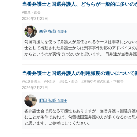
当番弁護士と国選弁護人、どちらが一般的に多いの
#接見・面会
2026年2月21日
西谷 拓哉
弁護士
勾留前援助を使って弁護人が選任されるケースは非常に少ない
士として出動された弁護士からは刑事事件対応のアドバイスの
からというのが実情ではないかと思います。 日弁連が当番弁
していましたので良ければご確認ください。 https://www.nichibenren.or.j
2023/2-1-3.pdf
当番弁護士と国選弁護人の利用頻度の違いについて
#私選弁護人
#不起訴
#接見・面会
#逮捕や勾留の阻止・準抗告
2026年2月21日
肥田 弘昭
弁護士
各弁護士会で異なる可能性もありますが、当番弁護→国選弁護
むことが条件であれば、勾留後国選弁護の方が多くなるかと思
と思います。ご参考にしてください。