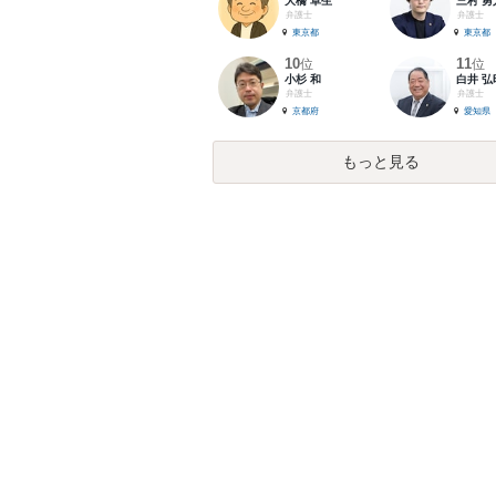
大橋 卓生
三村 勇
弁護士
弁護士
東京都
東京都
10
11
位
位
小杉 和
白井 弘
弁護士
弁護士
京都府
愛知県
もっと見る