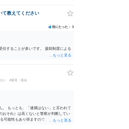
いて教えてください
役にたった
3
受任することが多いです。 援助制度による
くない
#接見・面会
ん。 もっとも、「逮捕はない」と言われて
のおそれ）は高くないと警察が判断してい
れる可能性もあり得ますので、対象物につい
あれば、弁護士に相談の上、適切に対応した