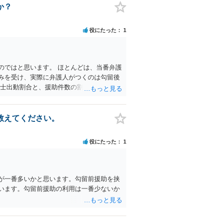
か？
役にたった
1
のではと思います。 ほとんどは、当番弁護
みを受け、実際に弁護人がつくのは勾留後
護士出動割合と、援助件数の割合をグラフに
p/library/pdf/document/statistics/
教えてください。
役にたった
1
が一番多いかと思います。勾留前援助を挟
います。勾留前援助の利用は一番少ないか