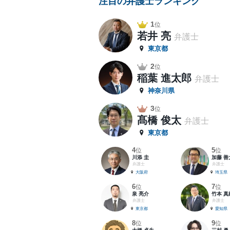
注目の弁護士ランキング
1
位
若井 亮
弁護士
東京都
2
位
稲葉 進太郎
弁護士
神奈川県
3
位
髙橋 俊太
弁護士
東京都
4
5
位
位
川添 圭
加藤 善
弁護士
弁護士
大阪府
埼玉県
6
7
位
位
泉 亮介
竹本 真
弁護士
弁護士
東京都
愛知県
8
9
位
位