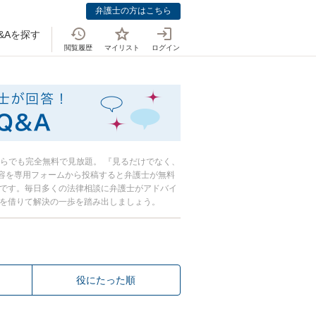
弁護士の方はこちら
&Aを探す
閲覧履歴
マイリスト
ログイン
おしえて！法律
からでも完全無料で見放題。 『見るだけでなく、
容を専用フォームから投稿すると弁護士が無料
心です。毎日多くの法律相談に弁護士がアドバイ
恵を借りて解決の一歩を踏み出しましょう。
役にたった順