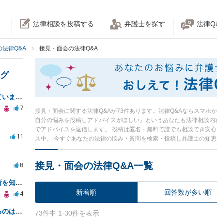
法律相談を投稿する
弁護士を探す
法律Q
法律Q&A
接見・面会の法律Q&A
ング
職場の売り上げの不正で疑われています。
7
接見・面会に関する法律Q&Aが73件あります。法律Q&Aならスマホ
自分の悩みを投稿しアドバイスがほしい』というあなたも法律相談内
でアドバイスを返信します。 投稿は匿名・無料で誰でも相談でき安
11
ス中。 今すぐあなたの法律の悩み・質問を検索・投稿し弁護士の知
接見・面会の法律Q&A一覧
8
友人と連絡が取れず心配、居場所を知る方法は？
新着順
回答数が多い順
4
受任前の弁護士が検事に接触するのは適切ですか？
73件中 1-30件を表示