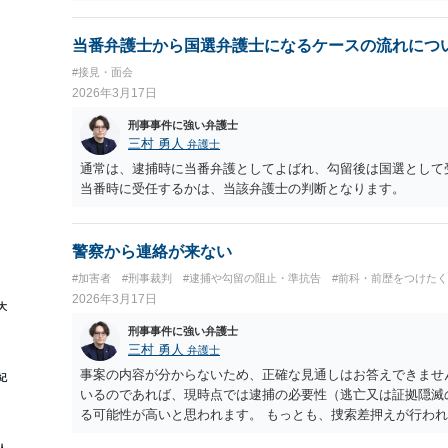
当番弁護士から国選弁護士になるケースの流れにつ
#接見・面会
2026年3月17日
刑事事件に強い弁護士
三村 勇人
弁護士
通常は、逮捕時に当番弁護としてよばれ、勾留後は国選として
当番時に受任するかは、当該弁護士の判断となります。
警察から連絡が来ない
#加害者
#刑事裁判
#逮捕や勾留の阻止・準抗告
#前科・前歴をつけた
2026年3月17日
大
刑事事件に強い弁護士
三村 勇人
弁護士
事案の内容が分からないため、正確な見通しはお答えできませ
紀
いるのであれば、現時点では逮捕の必要性（逃亡又は証拠隠滅
る可能性が高いと思われます。 もっとも、捜索差押えが行わ
ては任意提出という形で対応することも可能です。 ご不安で