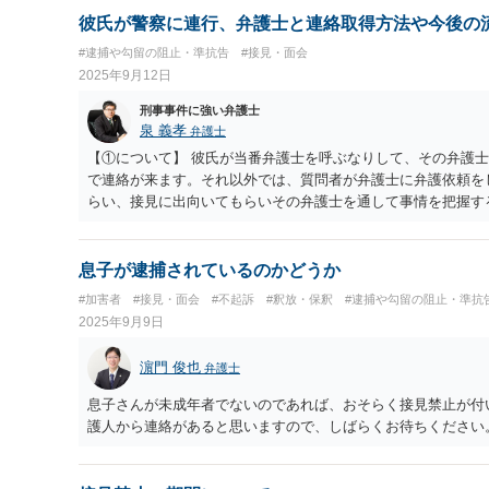
彼氏が警察に連行、弁護士と連絡取得方法や今後の
#逮捕や勾留の阻止・準抗告
#接見・面会
2025年9月12日
刑事事件に強い弁護士
泉 義孝
弁護士
【①について】 彼氏が当番弁護士を呼ぶなりして、その弁護
で連絡が来ます。それ以外では、質問者が弁護士に弁護依頼を
らい、接見に出向いてもらいその弁護士を通して事情を把握す
４８時間経過後は通常検察官に送致され、検察官が本人を取り
しますが、通常検察官は裁判官に勾留請求します。その後裁判
拠隠滅の恐れがあるかどうかを判断します。裁判官の勾留質問
息子が逮捕されているのかどうか
少なからずあります。勾留決定された場合は通常１０日間の勾
#加害者
#接見・面会
#不起訴
#釈放・保釈
#逮捕や勾留の阻止・準抗
とが多いと言えます。逮捕から最大２３日間で起訴不起訴の処
2025年9月9日
早期に弁護士に弁護を依頼する必要があります。一定の条件を
種の裁判）を弁護士（弁護人）が申し立てて裁判所が認めれば
濵門 俊也
弁護士
ドルは高いです。 釈放されて在宅事件になれば処分までの時
分を得やすくなります。 【③について】 駅での逮捕となると
息子さんが未成年者でないのであれば、おそらく接見禁止が付
盗撮の場合、通常は被害者や目撃者が本人とともに駅員室に出
護人から連絡があると思いますので、しばらくお待ちください
場して警察署に連行ですので、痴漢盗撮以外の可能性もあると
が早期解決につながりますので、早く弁護士に刑事弁護を依頼
るかどうか不明ですが、よろしくお願いいたします。