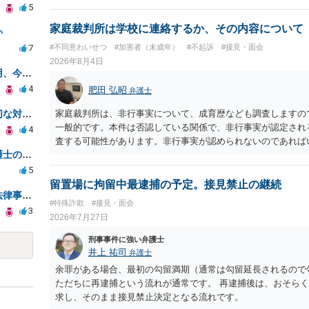
5
家庭裁判所は学校に連絡するか、その内容について
か
7
#不同意わいせつ
#加害者（未成年）
#不起訴
#接見・面会
2026年8月4日
お金配り詐欺に遭い口座不正利用、今後の対応策は？
4
肥田 弘昭
弁護士
警察からの連絡がなく不安、適切な対応方法とは？
家庭裁判所は、非行事実について、成育歴なども調査しますの
一般的です。本件は否認している関係で、非行事実が認定され
4
査する可能性があります。非行事実が認められないのであれば
父が詐欺罪で逮捕。依頼した弁護士の対応に不安あり。このまま弁護を依頼してもよいものか？
ら、その先の調査はないかと思います。ご参考にしてください
5
留置場に拘留中最逮捕の予定。接見禁止の継続
今朝、旦那が逮捕されました。法律事務所に相談するべきでしょうか？
#特殊詐欺
#接見・面会
3
2026年7月27日
刑事事件に強い弁護士
井上 祐司
弁護士
余罪がある場合、最初の勾留満期（通常は勾留延長されるので
ただちに再逮捕という流れが通常です。 再逮捕後は、おそら
求し、そのまま接見禁止決定となる流れです。