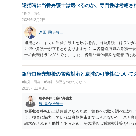
逮捕時に当番弁護士は選べるのか、専門性は考慮さ
#接見・面会
2026年2月2日
倉田 勲
弁護士
逮捕され、すぐに当番弁護士を呼ぶ場合、当番弁護士はランダ
に強い弁護士が来るとかありますか？ →各都道府県の弁護士
士の配転はランダムです。 また、脅迫罪自体特殊な犯罪では
うな弁護士がいるのかどうかという問題もありますが）が配転
銀行口座売却後の警察対応と逮捕の可能性について
#接見・面会
#前科・前歴をつけたくない
2025年11月8日
刑事事件に強い弁護士
泉 亮介
弁護士
犯罪収益移転防止法違反となるため、警察への取り調べに対し
う。捜査に協力していれば身柄拘束まではされないケースも多
請求がされる可能性もあるため、その場合は減額交渉等を行う