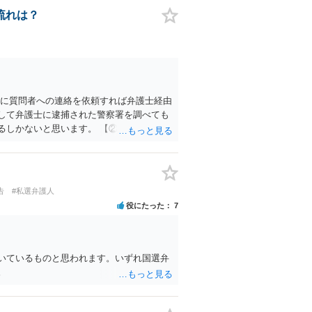
流れは？
士に質問者への連絡を依頼すれば弁護士経由
して弁護士に逮捕された警察署を調べても
るしかないと思います。 【②について】
調べて裁判官に勾留請求するかどうか判断
官は本人に勾留質問をして逃亡の恐れ、証
の結果勾留請求を却下し釈放されることも
留となり、さらに１０日間の勾留となるこ
告
#私選弁護人
分が決まりますので、勾留決定となったら
役にたった
7
満たせば交流取り消しを求める準抗告（一
釈放されることがありますが、かなりハー
間制限はなくなりますので、本人に有利な処
痴漢や盗撮などが考えられるますが、痴漢
いているものと思われます。いずれ国選弁
向き、駅員から警察に通報して警察官が臨
。
思います。被疑事実を早期に把握すること
すべきと思います。 以上、回答になってい