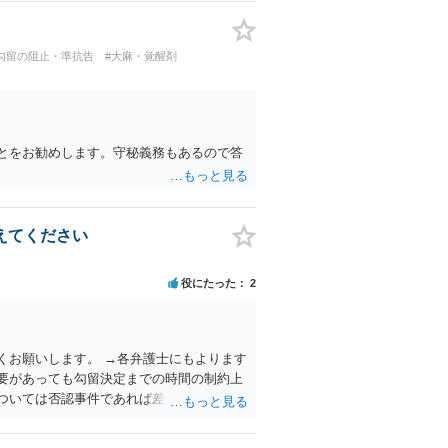
方法も考えられます。
勾留の阻止・準抗告
#大麻・覚醒剤
とをお勧めします。守秘義務もあるので答
えてください
役にたった
2
くお願いします。 →各弁護士にもよります
要があっても勾留決定までの時間の制約上
ついては否認事件であれば差し入れること