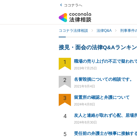
ココナラへ
ココナラ法律相談
法律Q&A
刑事事件の
接見・面会の法律Q&Aランキ
1
2019年7月25日
2
名誉毀損についての相談です。
2021年9月4日
3
留置所の確認と弁護について
2024年4月8日
4
2024年8月30日
5