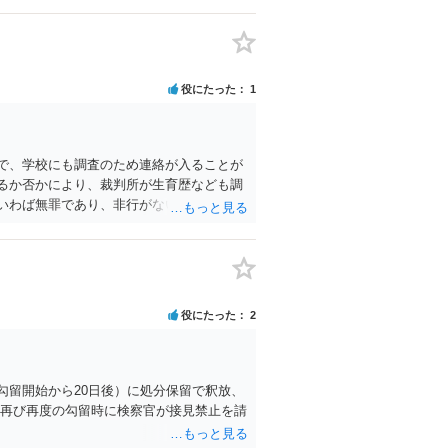
役にたった
1
で、学校にも調査のため連絡が入ることが
るか否かにより、裁判所が生育歴なども調
いわば無罪であり、非行がないのですか
。
役にたった
2
勾留開始から20日後）に処分保留で釈放、
く再び再度の勾留時に検察官が接見禁止を請