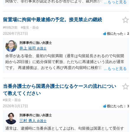
関係で、非行事実が認定されるか否かにより、裁判所が生育歴なども
調査する可能性があります。非行事実が認められないのであればいわ
ば無罪であり、非行がないのですから、その先の調査はないかと思い
ます。ご参考にしてください。
留置場に拘留中最逮捕の予定。接見禁止の継続
#特殊詐欺
#接見・面会
2026年7月27日
役にたった
2
刑事事件に強い弁護士
井上 祐司
弁護士
余罪がある場合、最初の勾留満期（通常は勾留延長されるので勾留開
始から20日後）に処分保留で釈放、ただちに再逮捕という流れが通常
です。 再逮捕後は、おそらく再び再度の勾留時に検察官が接見禁止を
請求し、そのまま接見禁止決定となる流れです。
当番弁護士から国選弁護士になるケースの流れについ
て教えてください
#接見・面会
2026年3月17日
役にたった
3
刑事事件に強い弁護士
三村 勇人
弁護士
通常は、逮捕時に当番弁護としてよばれ、勾留後は国選として受任す