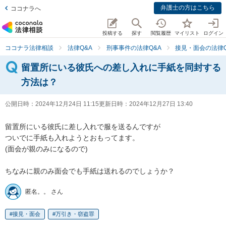
弁護士の方はこちら
ココナラへ
投稿する
探す
閲覧履歴
マイリスト
ログイン
ココナラ法律相談
法律Q&A
刑事事件の法律Q&A
接見・面会の法律Q
留置所にいる彼氏への差し入れに手紙を同封する
方法は？
公開日時：
2024年12月24日 11:15
更新日時：
2024年12月27日 13:40
留置所にいる彼氏に差し入れで服を送るんですが

ついでに手紙も入れようとおもってます。

(面会が親のみになるので)

ちなみに親のみ面会でも手紙は送れるのでしょうか？
匿名。。 さん
接見・面会
万引き・窃盗罪