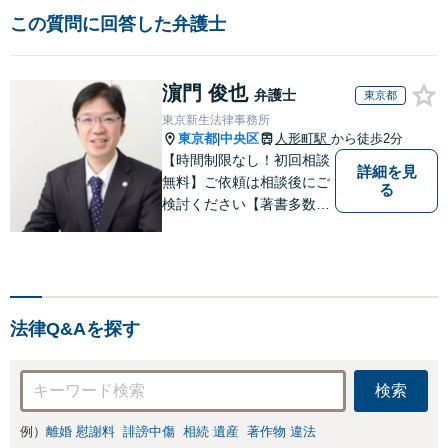
この質問に回答した弁護士
濵門 俊也
弁護士
東京都
東京新生法律事務所
東京都
中央区
人形町駅
から徒歩2分
|
【時間制限なし！初回相談
詳細を見
無料】ご依頼は相談後にご
る
検討ください【著書多数】
【離婚の解決実績300件以
上】心のケアもしながら全
力でサポートします【相続
問題】複雑な遺産分割・相
続放棄・遺留分なども、基
法律Q&Aを探す
本からわかりやすくご説明
します【人形町駅2分】
検索
例）
離婚 慰謝料
誹謗中傷
相続 遺産
著作物 違法