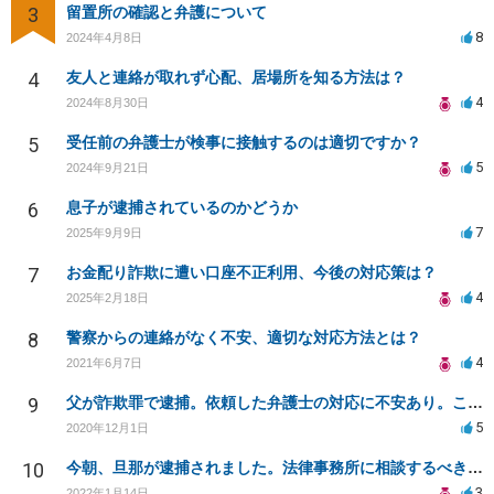
3
留置所の確認と弁護について
8
2024年4月8日
4
友人と連絡が取れず心配、居場所を知る方法は？
4
2024年8月30日
5
受任前の弁護士が検事に接触するのは適切ですか？
5
2024年9月21日
6
息子が逮捕されているのかどうか
7
2025年9月9日
7
お金配り詐欺に遭い口座不正利用、今後の対応策は？
4
2025年2月18日
8
警察からの連絡がなく不安、適切な対応方法とは？
4
2021年6月7日
9
父が詐欺罪で逮捕。依頼した弁護士の対応に不安あり。このまま弁護を依頼してもよいものか？
5
2020年12月1日
10
今朝、旦那が逮捕されました。法律事務所に相談するべきでしょうか？
3
2022年1月14日