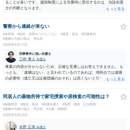
ることが多いです。 援助制度による当番時に受任するかは、当該弁護
士の判断となります。
警察から連絡が来ない
#加害者
#前科・前歴をつけたくない
#接見・面会
#刑事裁判
#逮捕や勾留の阻止・準抗告
2026年3月17日
刑事事件に強い弁護士
三村 勇人
弁護士
事案の内容が分からないため、正確な見通しはお答えできません。 も
っとも、「逮捕はない」と言われているのであれば、現時点では逮捕
の必要性（逃亡又は証拠隠滅のおそれ）は高くないと警察が判断して
いる可能性が高いと思われます。 もっとも、捜索差押えが行われる可
能性もあり得ますので、対象物については任意提出という形で対応す
ることも可能です。 ご不安であれば、弁護士に相談の上、適切に対応
同居人の薬物所持で家宅捜索や尿検査の可能性は？
したうえで、逮捕及び捜索差押え不必要の意見書を提出してもらう方
#薬物犯罪
#接見・面会
#私選弁護人
#冤罪・無実・正当防衛
法も考えられます。
#逮捕や勾留の阻止・準抗告
#大麻・覚醒剤
2026年3月14日
永野 広美
弁護士