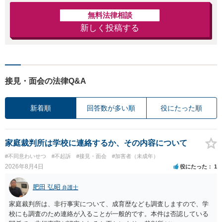
無料法律相談
新しく投稿する
接見・面会の法律Q&A
新着順
回答数が多い順
役にたった順
家庭裁判所は学校に連絡するか、その内容について
#不同意わいせつ
#不起訴
#接見・面会
#加害者（未成年）
2026年8月4日
役にたった
1
肥田 弘昭
弁護士
家庭裁判所は、非行事実について、成育歴なども調査しますので、学
校にも調査のため連絡が入ることが一般的です。本件は否認している