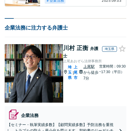
＃企業法務
2025.09.03
企業法務に注力する弁護士
川村 正衡
弁護
埼玉県
士
上尾あおぞら法律事務所
上尾駅
営業時間：09:30
埼
上
~17:30（平日）
玉
尾
から徒歩
|
県
市
7分
企業法務
【セミナー・執筆実績多数】【顧問実績多数】予防法務を重視
し、トラブルの防止・最小化を図ります。契約書のリーガルチ