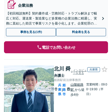
企業法務
【初回相談無料】契約書作成・労務対応・トラブル解決まで幅
広く対応。運送業・製造業など多業種の企業法務に精通し、実
務に直結した助言で事業リスクを最小化します。企業犯罪のご
相談もお任せください【休日・夜間対応OK】【豊橋駅10分】
事例を見る(1件)
料金表を見る
電話でお問い合わせ
北川 舜
兵庫県
インタビュ
ーを見る
弁護士
姫路駅前法律事務所
山陽姫路
営業時間：09:0
兵
姫
0~19:00（平
庫
路
駅
から徒
|
県
市
日）
歩4分