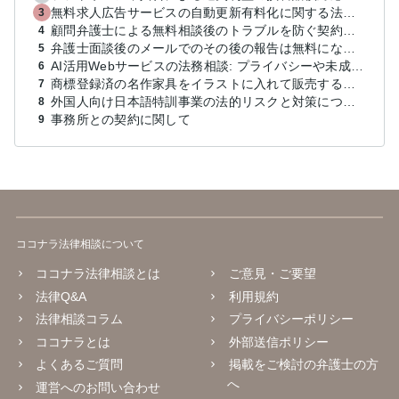
無料求人広告サービスの自動更新有料化に関する法的対策は？
3
顧問弁護士による無料相談後のトラブルを防ぐ契約は？
4
弁護士面談後のメールでのその後の報告は無料になるが、弁護士として興味ありますか？
5
AI活用Webサービスの法務相談: プライバシーや未成年対応など
6
商標登録済の名作家具をイラストに入れて販売するのは違法でしょうか
7
外国人向け日本語特訓事業の法的リスクと対策について教えてください
8
事務所との契約に関して
9
ココナラ法律相談について
ココナラ法律相談とは
ご意見・ご要望
法律Q&A
利用規約
法律相談コラム
プライバシーポリシー
ココナラとは
外部送信ポリシー
よくあるご質問
掲載をご検討の弁護士の方
へ
運営へのお問い合わせ