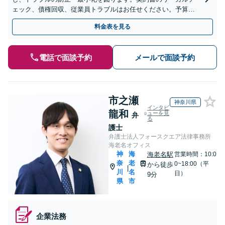
ェック、債権回収、従業員トラブルはお任せください。予算感
に合わせ、サポート内容も柔軟に調節します【上尾駅7分】【ス
料金表を見る
ポット相談可】
電話で面談予約
メールで面談予約
市之瀬
神奈川県
インタビ
龍和
ューを見
弁
る
護士
弁護士法人フォースクエア法律事務所
海老名オフィス
神
海
海老名駅
営業時間：10:0
奈
老
0~18:00（平
から徒歩
|
川
名
日）
9分
県
市
企業法務