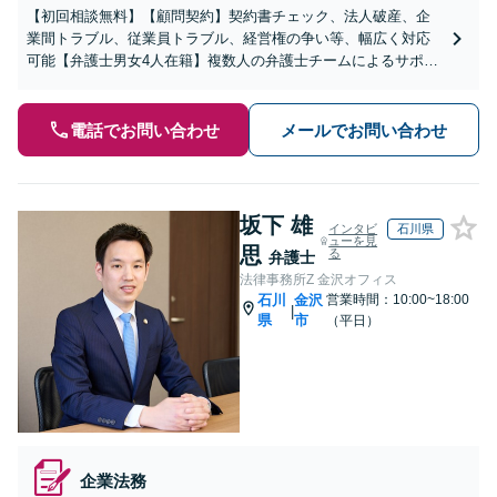
【初回相談無料】【顧問契約】契約書チェック、法人破産、企
業間トラブル、従業員トラブル、経営権の争い等、幅広く対応
可能【弁護士男女4人在籍】複数人の弁護士チームによるサポー
ト。スポットでのご相談もお気軽に【夜間相談OK】
電話でお問い合わせ
メールでお問い合わせ
坂下 雄
インタビ
石川県
ューを見
思
る
弁護士
法律事務所Z 金沢オフィス
石川
金沢
営業時間：10:00~18:00
|
県
市
（平日）
企業法務