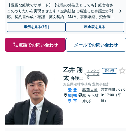
【豊富な経験でサポート】【法務の外注先としても】経営者さ
まのやりたいを実現させます！企業法務に精通した弁護士が対
応。契約書作成・確認、英文契約、M&A、事業承継、資金調
達、訴訟など、お任せください【複数の顧問契約プランあり】
事例を見る(7件)
料金表を見る
【英語対応】
電話でお問い合わせ
メールでお問い合わせ
乙井 翔
インタビ
愛知県
ューを見
太
る
弁護士
旭合同法律事務所 豊橋事務所
駅前大通
営業時間：09:0
愛
豊
0~17:00（平
知
橋
駅
から徒
|
県
市
日）
歩6分