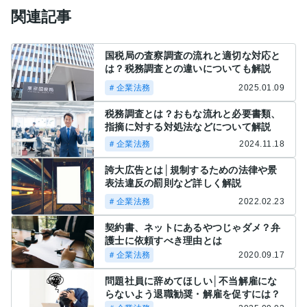
関連記事
国税局の査察調査の流れと適切な対応と
は？税務調査との違いについても解説
＃企業法務
2025.01.09
税務調査とは？おもな流れと必要書類、
指摘に対する対処法などについて解説
＃企業法務
2024.11.18
誇大広告とは│規制するための法律や景
表法違反の罰則など詳しく解説
＃企業法務
2022.02.23
契約書、ネットにあるやつじゃダメ？弁
護士に依頼すべき理由とは
＃企業法務
2020.09.17
問題社員に辞めてほしい│不当解雇にな
らないよう退職勧奨・解雇を促すには？