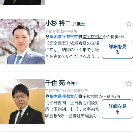
交通事故/遺産相続/借金・債務
整理/企業法務/離婚・男女問
題/労働問題など幅広い分野に
小杉 裕二
力を入れております。まずは
弁護士
お気軽にご相談ください。
宇都宮南法律事務所
栃木県
宇都宮市
南宇都宮駅
から徒歩5分
|
【完全個室】依頼者様の立場
詳細を見
に立ち、納得のいく形で手続
る
きを進めていただけるよう、
しっかりとお話をお伺いし、
丁寧に説明を行います。 弁護
士業はサービス業であると認
千住 亮
識し、常に誠実で真摯な対応
弁護士
を心掛けています。【南宇都
宇都宮東口総合法律事務所
宮駅5分】
栃木県
宇都宮市
宇都宮駅
から徒歩7分
|
【平日夜間・土日祝も相談対
詳細を見
応（予約制）】【ＪＲ宇都宮
る
駅徒歩8分・提携駐車場あり】
相談者様にとって分かりやす
く、和やかな法律相談を目指