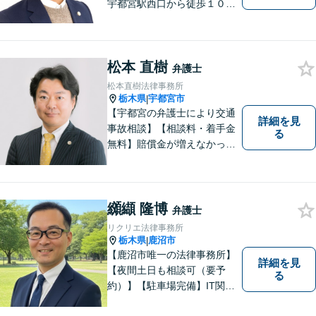
宇都宮駅西口から徒歩１０
分・事務所ビル１階が駐車場
となっています】相談者様の
お話をしっかりと聞き，丁寧
松本 直樹
に対応いたします。ぜひ一度
弁護士
ご相談ください。
松本直樹法律事務所
栃木県
宇都宮市
|
【宇都宮の弁護士により交通
詳細を見
事故相談】【相談料・着手金
る
無料】賠償金が増えなかった
場合，報酬はいただきませ
ん。交通事故の被害にあわれ
た方々のお力になりたいとい
う強い思いから，交通事故問
纐纈 隆博
弁護士
題に積極的に取り組んでいま
リクリエ法律事務所
す。お気軽にお問い合わせく
栃木県
鹿沼市
|
ださい。
【鹿沼市唯一の法律事務所】
詳細を見
【夜間土日も相談可（要予
る
約）】【駐車場完備】IT関連
をはじめ、離婚・相続・交通