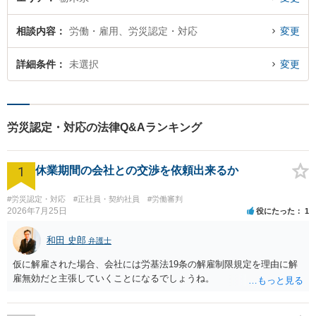
相談内容
労働・雇用、労災認定・対応
変更
詳細条件
未選択
変更
労災認定・対応の法律Q&Aランキング
1
休業期間の会社との交渉を依頼出来るか
#労災認定・対応
#正社員・契約社員
#労働審判
2026年7月25日
役にたった
1
和田 史郎
弁護士
仮に解雇された場合、会社には労基法19条の解雇制限規定を理由に解
雇無効だと主張していくことになるでしょうね。