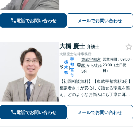
ご相談に対応しています。気がかりな
ことやご要望など、気兼ねなくお話く
ださい【駐車場あり】【当日・夜間・
休日対応】
電話でお問い合わせ
メールでお問い合わせ
大橋 慶士
弁護士
大橋慶士法律事務所
宇
東武宇都宮
営業時間：09:00~
栃
都
23:00（土日祝
駅
から徒歩
木
|
宮
日）
3分
県
市
【初回相談無料】【東武宇都宮駅3分】
相談者さまが安心して話せる環境を整
え、どのようなお悩みにも丁寧に耳を
傾けます「離婚問題：財産分与、養育
費、婚姻費用、複雑な案件にも対応」
電話でお問い合わせ
メールでお問い合わせ
「相続：遺産分割協議、遺留分侵害請
求、相続放棄などあらゆる問題に対
応」