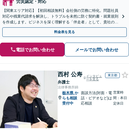
労災認定・対応
【関東エリア対応】【初回相談無料】会社側の労務に特化。問題社員
対応や残業代請求を解決し、トラブルを未然に防ぐ契約書・就業規則
を作成します。ビジネスを深く理解する「伴走者」として、貴社の利
益と今後の事業成長を守り抜きます。
料金表を見る
電話でお問い合わせ
メールでお問い合わせ
西村 公寿
東京都
インタビュ
ーを見る
弁護士
法律事務所錦
営業時
栃木県
か
面談方法(対面・電
らも相談
話・ビデオなど)は
間：本日
受付中
応相談
定休日