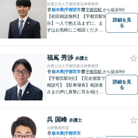
／企業法務／離婚問題などさ
弁護士法人宇都宮東法律事務所
まざまな分野に力を入れてお
栃木県
宇都宮市
宇都宮駅
から徒歩9分
|
ります。
【初回相談無料】【宇都宮駅9
詳細を見
分】一人で抱え込まずに、ま
る
ずはお気軽にご相談くださ
い。【夜間休日対応可能】
福嶌 秀渉
弁護士
弁護士法人宇都宮東法律事務所
栃木県
宇都宮市
宇都宮駅
から徒歩9分
|
【宇都宮駅9分】【完全個室で
詳細を見
相談可】【駐車場有】相談者
る
さまの声に真摯に耳を傾け、
状況に応じた最善の解決策を
一緒に考えることを大切にし
ています。 丁寧で的確な対応
呉 国峰
を心がけ、信頼いただける弁
弁護士
護士でありたいと思っていま
法律事務所栞
す。
栃木県
宇都宮市
|