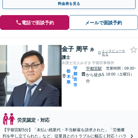
料金表を見る
電話で面談予約
メールで面談予約
金子 周平
弁
インタビューを
見る
護士
弁護士法人みずき 宇都宮事務所
宇
宇都宮駅
営業時間：09:30~
栃
都
18:00（土曜日）
から徒歩5
木
|
宮
分
県
市
労災認定・対応
【宇都宮駅5分】「未払い残業代・不当解雇を請求された」「労働審
判を申し立てられた」など、従業員とのトラブルに幅広く対応！ハラ