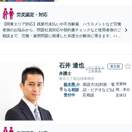
労災認定・対応
【関東エリア対応】残業代未払いや不当解雇、ハラスメントなど労働
者側のお悩みから、問題社員対応や契約書チェックなど使用者側のご
相談まで、労働・雇用問題に精通した弁護士が解決に導きます。ハラ
スメント対応や従業員向けセミナーも対応可能。
石井 達也
東京都
インタビュ
ーを見る
弁護士
東京八丁堀法律事務所
営業時
栃木県
か
面談方法(対面・電
らも相談
話・ビデオなど)は
間：本日
受付中
応相談
定休日