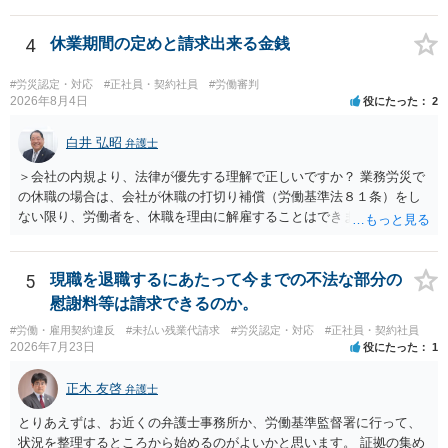
説明が出てきます）。 さらに、後遺症が残れば、後遺障害逸失利益と
後遺障害慰謝料も請求できます。これらは後遺障害の等級、あなたの
収入、年齢等で大きく変わりますので一般的にいくらとは言えませ
4
休業期間の定めと請求出来る金銭
ん。 弁護士に依頼する費用はそれぞれの弁護士で異なるので個別に聞
いてみるしかありませんが、旧日弁連規準を使った着手金・成功報酬
#労災認定・対応
#正社員・契約社員
#労働審判
方式と着手金ゼロまたは少額で成功報酬大目の方式のどちらかが多い
2026年8月4日
役にたった
2
と思います（個々の弁護士次第なので一般化はできません）。 早めに
弁護士に直接面談で相談されることをお勧めします。
白井 弘昭
弁護士
＞会社の内規より、法律が優先する理解で正しいですか？ 業務労災で
の休職の場合は、会社が休職の打切り補償（労働基準法８１条）をし
ない限り、労働者を、休職を理由に解雇することはできません（労働
基準法19条）。 会社の就業規則にて定められている休職期間及び休職
期間満了による退職は、業務労災への適用はありませんので、ご安心
ください。 仮に会社が打切り補償をせずに解雇した場合は、不当解雇
5
現職を退職するにあたって今までの不法な部分の
に当たります。 ＞労災の休業補償と、所得補償保険の保険金とは別
慰謝料等は請求できるのか。
に、受け取れる金銭はありますでしょうか？ 業務労災の場合は、会社
#労働・雇用契約違反
#未払い残業代請求
#労災認定・対応
#正社員・契約社員
の安全配慮義務違反が認められると解されますので、会社の損害賠償
2026年7月23日
役にたった
1
責任（治療費、通院慰謝料、入院費、入院慰謝料、後遺障害慰謝料、
逸失利益等）が認められる可能性が高いと思われます。 また、業務労
正木 友啓
弁護士
災での第三者行為傷害（同僚の不注意等による事故）の場合は、当該
第三者の賠償責任も考えられます。 労災で支払われた分は、損害額か
とりあえずは、お近くの弁護士事務所か、労働基準監督署に行って、
ら控除（損益相殺）されますが、それを超えた部分は、会社もしく
状況を整理するところから始めるのがよいかと思います。 証拠の集め