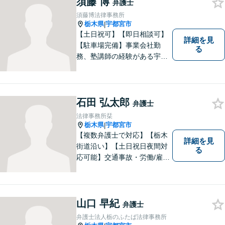
須藤 博
弁護士
須藤博法律事務所
栃木県
宇都宮市
|
【土日祝可】【即日相談可】
詳細を見
【駐車場完備】事業会社勤
る
務、塾講師の経験がある宇都
宮市の弁護士です。解決に向
けてどのように動くべきか、
これまでの知見をもとにご説
明させていただきます。一人
石田 弘太郎
弁護士
で悩まず経験豊富な弁護士に
法律事務所栞
ご相談ください。
栃木県
宇都宮市
|
【複数弁護士で対応】【栃木
詳細を見
街道沿い】【土日祝日夜間対
る
応可能】交通事故・労働/雇用
問題・刑事事件に注力してい
ます。宇都宮市の弁護士で
す。是非一度ご相談くださ
い。
山口 早紀
弁護士
弁護士法人栃のふたば法律事務所