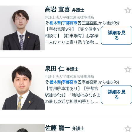
しています。お気軽にお問い
高岩 宣喜
合わせください。
弁護士
弁護士法人宇都宮東法律事務所
栃木県
宇都宮市
宇都宮駅
から徒歩9分
|
【宇都宮駅9分】【完全個室で
詳細を見
相談可】【駐車場有】お客様
る
一人ひとりに寄り添う姿勢を
大切にしております。 地域の
皆様のお悩みを丁寧にヒアリ
ングし解決までサポートさせ
泉田 仁
ていただきます。「こんなこ
弁護士
とを相談していいのかな」と
弁護士法人宇都宮東法律事務所
身構えずに、お気軽にご相談
栃木県
宇都宮市
宇都宮駅
から徒歩9分
|
ください。
【専用駐車場あり】【宇都宮
詳細を見
駅徒歩9分】「地域のみなさま
る
の最も身近な相談相手として
頼れる存在でありたい。」が
モットーです。【初回面談無
料】【夜間／休日対応可】交
佐藤 龍一
通事故／遺産相続／借金問題
弁護士