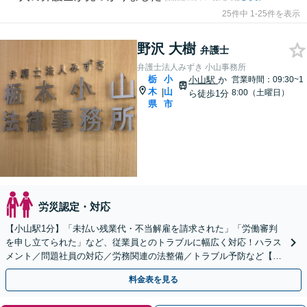
25件中 1-25件を表示
野沢 大樹
弁護士
弁護士法人みずき 小山事務所
栃
小
小山駅
か
営業時間：09:30~1
木
山
|
8:00（土曜日）
ら徒歩1分
県
市
労災認定・対応
【小山駅1分】「未払い残業代・不当解雇を請求された」「労働審判
を申し立てられた」など、従業員とのトラブルに幅広く対応！ハラス
メント／問題社員の対応／労務関連の法整備／トラブル予防など【ト
ラブル予防のための顧問弁護士】【休日・夜間面談可】
料金表を見る