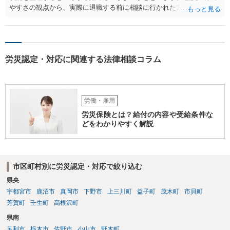
は、第三者から支払ってもらうことになります。 会社等との交渉が必
やすさの観点から、実際に退職する前に相談に行かれた方がよいかと
要になると思います（良い会社でしたら、自ら話してくると思います
思います
が・・・）。極めて専門的な話ですので、詳細もしくは対応を最寄り
の弁護士にご相談ください。 以上、ご参考まで。
労災認定・対応に関連する法律相談コラム
労働・雇用
労災保険とは？給付の内容や受給条件な
どをわかりやすく解説
市区町村別に労災認定・対応で絞り込む
県央
宇都宮市
鹿沼市
真岡市
下野市
上三川町
益子町
茂木町
市貝町
芳賀町
壬生町
高根沢町
県南
足利市
栃木市
佐野市
小山市
野木町