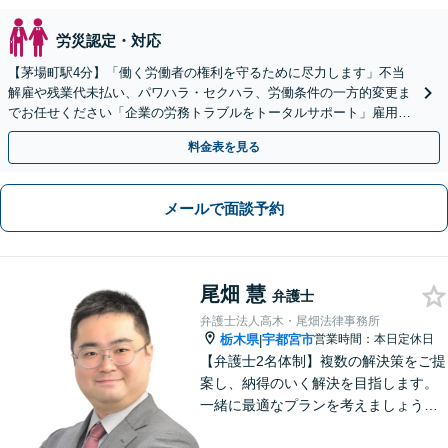
労災認定・対応
【茅場町駅4分】「働く労働者の権利を守るために尽力します」不当
解雇や残業代未払い、パワハラ・セクハラ、労働条件の一方的変更ま
でお任せください「企業の労務トラブルをトータルサポート」雇用契
約書や就業規則のリーガルチェックなど
料金表を見る
メールで面談予約
尾畑 慧
弁護士
弁護士法人高木・尾畑法律事務所
栃木県
宇都宮市
営業時間：本日定休日
|
【弁護士2名体制】複数の解決策をご提
案し、納得のいく解決を目指します。
一緒に最適なプランを考えましょう。
相続／不動産／国際問題など、幅広い