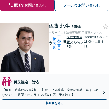
電話でお問い合わせ
メールでお問い合わせ
佐藤 北斗
弁護士
ベリーベスト法律事務所 宇都宮オフィス
宇
東武宇都宮
営業時間：09:30~
栃
都
18:00（土日祝
駅
から徒歩
木
|
宮
日）
6分
県
市
労災認定・対応
【解雇・残業代の相談料0円】サービス残業、突然の解雇、あきらめ
ないで。【電話・オンライン相談対応（予約制）】
料金表を見る