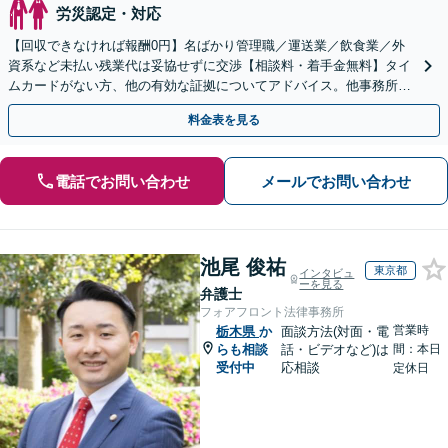
労災認定・対応
【回収できなければ報酬0円】名ばかり管理職／運送業／飲食業／外
資系など未払い残業代は妥協せずに交渉【相談料・着手金無料】タイ
ムカードがない方、他の有効な証拠についてアドバイス。他事務所で
断られた方もご相談ください。あなたの権利を守ります！
料金表を見る
電話でお問い合わせ
メールでお問い合わせ
池尾 俊祐
東京都
インタビュ
ーを見る
弁護士
フォアフロント法律事務所
営業時
栃木県
か
面談方法(対面・電
らも相談
話・ビデオなど)は
間：本日
受付中
応相談
定休日