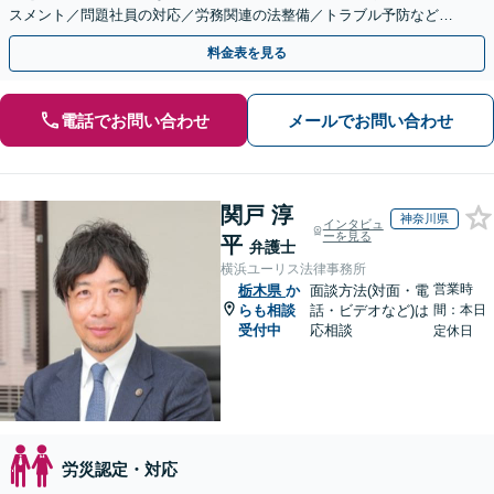
スメント／問題社員の対応／労務関連の法整備／トラブル予防など
【トラブル予防のための顧問弁護士】【休日・夜間面談可】
料金表を見る
電話でお問い合わせ
メールでお問い合わせ
関戸 淳
神奈川県
インタビュ
ーを見る
平
弁護士
横浜ユーリス法律事務所
営業時
栃木県
か
面談方法(対面・電
らも相談
話・ビデオなど)は
間：本日
受付中
応相談
定休日
労災認定・対応