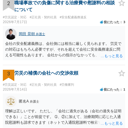
2
職場事故での負傷に関する治療費や慰謝料の相談
について
#労災認定・対応
#正社員・契約社員
#安全配慮義務違反
2026年7月17日
役にたった
3
岡田 晃朝
弁護士
会社の安全配慮義務は、会社側には相当に厳しく見られます。 労災で
の対応はもちろん必要ですが、それを超えて会社に安全義務違反に問
える可能性もあります。 会社からの指示がなかっても、逆に危険な作
業の場合は会社側が危険を告げて注意を促していないとか、定期的な
実地指導をしていないことが問題になった事例もあります。ですの
で、指示が無ければ免責されるわけではありません。責任追及の交渉
3
労災の補償の会社への交渉依頼
となるでしょう。
#労災認定・対応
#正社員・契約社員
#労働審判
2026年7月14日
役にたった
1
匿名A
弁護士
理解は正しいです。 ただし、「会社に過失がある（会社の過失を証明
できる）」ことが前提です。 ➀、②に加えて、治療期間に応じた入通
院慰謝料も請求できます（ネットで入通院慰謝料で検索すると詳しい