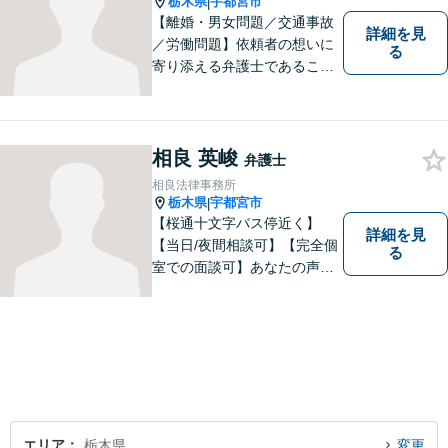
栃木県
宇都宮市
|
【離婚・男女問題／交通事故
詳細を見
／労働問題】依頼者の想いに
る
寄り添える弁護士であること
がモットーです。皆様が笑顔
になっていただけるよう、不
断の努力を続けます。何かお
困りごとがあればご相談くだ
相良 英峻
弁護士
さい！【駐車場有】
相良法律事務所
栃木県
宇都宮市
|
【桜通十文字バス停近く】
詳細を見
【当日/夜間相談可】【完全個
る
室での面談可】あなたの声を
聞かせてください。親切・丁
寧な対応を心がけておりま
す。 事務所HPもご覧くださ
い。 https://sagara-law-office.j
p/
エリア
栃木県
変更