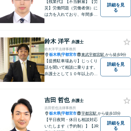
【残業代】【不当解雇】【労
詳細を見
災】労働問題（労働者側）に
る
は力を入れており、年間多数
の相談・受任実績がありま
す。また、所属弁護士全員が
日本労働弁護団（労働者側の
弁護士団体）に所属していま
鈴木 洋平
弁護士
す。
鈴木洋平法律事務所
栃木県
宇都宮市
東武宇都宮駅
から徒歩9分
|
【提携駐車場あり】じっくり
詳細を見
話を聞いて相談に乗ります。
る
弁護士として１０年以上の経
験をもとに適切なアドバイス
をいたします。ぜひ一度ご相
談ください。
吉田 哲也
弁護士
吉田哲也法律事務所
栃木県
宇都宮市
宇都宮駅
から徒歩10分
|
【平日夜間・休日も相談対応
詳細を見
いたします（予約制）】【JR
る