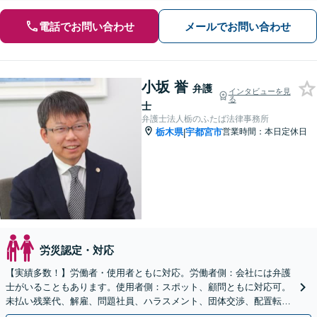
電話でお問い合わせ
メールでお問い合わせ
小坂 誉
弁護
インタビューを見
る
士
弁護士法人栃のふたば法律事務所
栃木県
宇都宮市
営業時間：本日定休日
|
労災認定・対応
【実績多数！】労働者・使用者ともに対応。労働者側：会社には弁護
士がいることもあります。使用者側：スポット、顧問ともに対応可。
未払い残業代、解雇、問題社員、ハラスメント、団体交渉、配置転換
など、まずはご相談ください【弁護士歴15年以上】