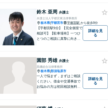
事故と幅広く案件を取り扱っ
ております。お気軽にお問合
せ下さい。
鈴木 亜周
弁護士
弁護士法人宇都宮東法律事務所
栃木県
宇都宮市
宇都宮駅
から徒歩9分
|
【宇都宮駅9分】【完全個室で
詳細を見
相談可】【駐車場有】一つひ
る
とつのご相談に真摯に向き合
い、明るく実直な姿勢で、不
安や疑問にしっかり寄り添い
ます。 どんな小さなお悩みで
園部 秀雄
も構いません。 まずはお気軽
弁護士
にご相談ください。
黒磯総合法律事務所
栃木県
那須塩原市
|
一人で悩まず，まずはご相談
詳細を見
ください。借金や交通事故で
る
お悩みの方は初回相談無料で
す。