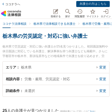
弁護士の方はこちら
ココナラへ
投稿する
探す
閲覧履歴
マイリスト
ログイン
ココナラ法律相談
栃木県で法律相談できる弁護士
栃木県で労働・雇用
栃木県の労災認定・対応に強い弁護士
栃木県で労災認定・対応に強い弁護士が25名見つかりました。初回面談無料や
休日面談に対応している弁護士、解決事例を持つ弁護士なども掲載中。さらに
宇都宮市や栃木市、那須塩原市などの地域条件で弁護士を絞り込めます。労
働・雇用に関係する不当解雇や退職勧奨、内定取消等の細かな分野での絞り込
み検索もでき便利です。特に弁護士法人みずき 小山事務所の野沢 大樹弁護士や
エリア
栃木県
変更
ベリーベスト法律事務所 宇都宮オフィスの佐藤 北斗弁護士、弁護士法人栃のふ
たば法律事務所の小坂 誉弁護士のプロフィール情報や弁護士費用、強みなどが
相談内容
労働・雇用、労災認定・対応
変更
注目されています。『栃木県で土日や夜間に発生した労災認定・対応のトラブ
ルを今すぐに弁護士に相談したい』『労災認定・対応のトラブル解決の実績豊
富な近くの弁護士を検索したい』『初回相談無料で労災認定・対応を法律相談
詳細条件
未選択
変更
できる栃木県内の弁護士に相談予約したい』などでお困りの相談者さんにおす
すめです。
25
人の弁護士が見つかりました
(検索結果について詳しくは
こちら
)