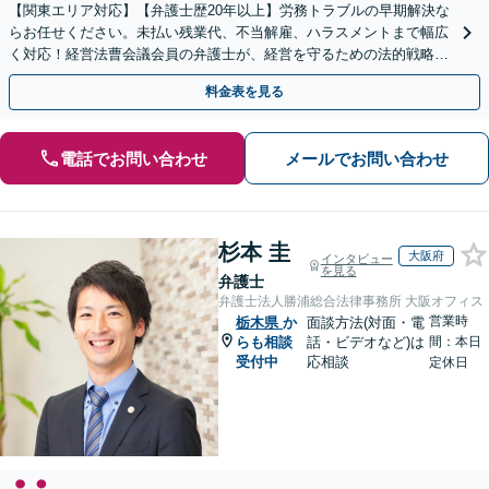
【関東エリア対応】【弁護士歴20年以上】労務トラブルの早期解決な
らお任せください。未払い残業代、不当解雇、ハラスメントまで幅広
く対応！経営法曹会議会員の弁護士が、経営を守るための法的戦略を
提案します【夜間や休日相談も対応可能】
料金表を見る
電話でお問い合わせ
メールでお問い合わせ
杉本 圭
大阪府
インタビュー
を見る
弁護士
弁護士法人勝浦総合法律事務所 大阪オフィス
営業時
栃木県
か
面談方法(対面・電
らも相談
話・ビデオなど)は
間：本日
受付中
応相談
定休日