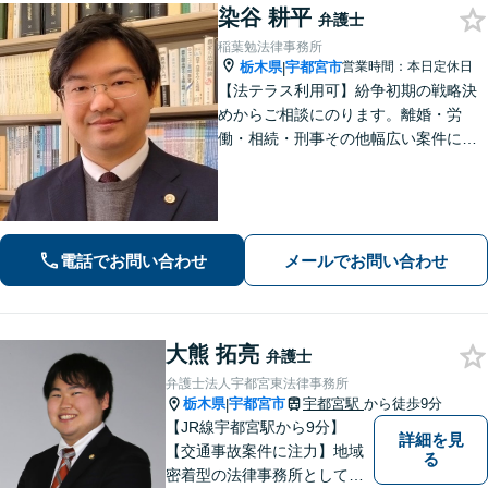
染谷 耕平
弁護士
稲葉勉法律事務所
栃木県
宇都宮市
営業時間：本日定休日
|
【法テラス利用可】紛争初期の戦略決
めからご相談にのります。離婚・労
働・相続・刑事その他幅広い案件につ
いて、ご相談から交渉・調停・裁判ま
で、どの段階でも適切なサポートが可
能です。
電話でお問い合わせ
メールでお問い合わせ
大熊 拓亮
弁護士
弁護士法人宇都宮東法律事務所
栃木県
宇都宮市
宇都宮駅
から徒歩9分
|
【JR線宇都宮駅から9分】
詳細を見
【交通事故案件に注力】地域
る
密着型の法律事務所として、