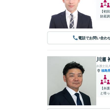
【初回
財産調
電話でお問い合わ
川瀬 
弁護士法
福島
【弁護
と培っ