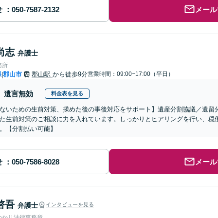
せ
メール
尚志
弁護士
務所
県
郡山市
郡山駅
から徒歩9分
営業時間：09:00~17:00（平日）
|
遺言無効
料金表を見る
ないための生前対策、揉めた後の事後対応をサポート】遺産分割協議／遺留
た生前対策のご相談に力を入れています。しっかりとヒアリングを行い、穏
。【分割払い可能】
せ
メール
啓吾
弁護士
インタビューを見る
ゆかり法律事務所