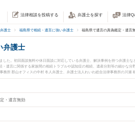
法律相談を投稿する
弁護士を探す
法律Q
弁護士
福島県で相続・遺言に強い弁護士
福島県で遺言の真偽鑑定・遺言
い弁護士
りました。初回面談無料や休日面談に対応している弁護士、解決事例を持つ弁護士な
続・遺言に関係する家族間の相続トラブルや認知症の相続、遺産分割等の細かな分
事務所 郡山オフィスの中村 冬人弁護士、弁護士法人れいわ総合法律事務所の川瀬
夜間に発生した遺言無効のトラブルを今すぐに弁護士に相談したい』『遺言無効の
きる福島県内の弁護士に相談予約したい』などでお困りの相談者さんにおすすめで
定・遺言無効