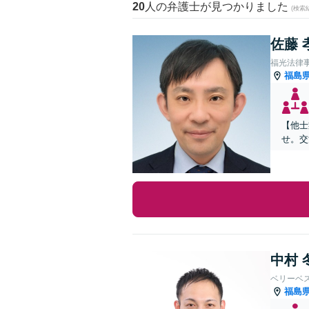
20
人の弁護士が見つかりました
(検索
佐藤 
福光法律
福島
【他士
せ。交
中村 
ベリーベ
福島