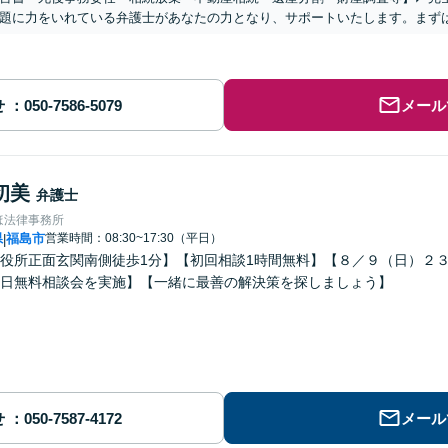
題に力をいれている弁護士があなたの力となり、サポートいたします。まず
せ
メール
初美
弁護士
ほ法律事務所
県
福島市
営業時間：08:30~17:30（平日）
|
役所正面玄関南側徒歩1分】【初回相談1時間無料】【８／９（日）２
日無料相談会を実施】【一緒に最善の解決策を探しましょう】
せ
メール