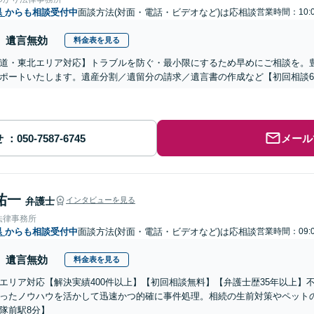
県
からも相談受付中
面談方法(対面・電話・ビデオなど)は応相談
営業時間：10:0
遺言無効
料金表を見る
道・東北エリア対応】トラブルを防ぐ・最小限にするため早めにご相談を。
ポートいたします。遺産分割／遺留分の請求／遺言書の作成など【初回相談6
せ
メール
祐一
弁護士
インタビューを見る
法律事務所
県
からも相談受付中
面談方法(対面・電話・ビデオなど)は応相談
営業時間：09:0
遺言無効
料金表を見る
エリア対応【解決実績400件以上】【初回相談無料】【弁護士歴35年以上】
ったノウハウを活かして迅速かつ的確に事件処理。相続の生前対策やペット
隊前駅8分】