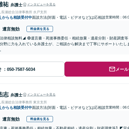
雄祐
弁護士
インタビューを見る
人長瀬総合法律事務所 水戸支所
県
からも相談受付中
面談方法(対面・電話・ビデオなど)は応相談
営業時間：06:0
遺言無効
料金表を見る
法律相談無料◢ 🔴遺言書・死後事務委任・相続放棄・遺産分割・財産調査等
分野に力を入れている弁護士が、ご相談から解決まで丁寧にサポートいたし
。
せ
メール
佑志
弁護士
インタビューを見る
人長瀬総合法律事務所 東京支所
県
からも相談受付中
面談方法(対面・電話・ビデオなど)は応相談
営業時間：06:0
遺言無効
料金表を見る
遺言書・死後事務委任・相続放棄・不動産相続・遺産分割・財産調査等】◤完