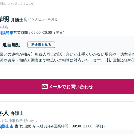
結果について詳しくは
こちら
)
孝明
弁護士
インタビューを見る
事務所
県
福島市
営業時間：09:00~20:00（平日）
|
遺言無効
料金表を見る
業との連携が強み】相続人同士の話し合いが上手くいかない場合や、遺留分
渉や遺産・相続人調査まで幅広いご相談に対応いたします。【初回相談無料】【
メールでお問い合わせ
冬人
弁護士
スト法律事務所 郡山オフィス
県
郡山市
郡山駅
から徒歩4分
営業時間：09:30~21:00（平日）
|