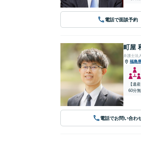
電話で面談予約
町屋 
弁護士法
福島
【遺産
60分
電話でお問い合わ