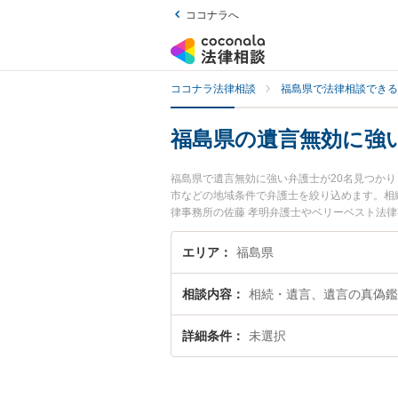
ココナラへ
ココナラ法律相談
福島県で法律相談できる
福島県の遺言無効に強
福島県で遺言無効に強い弁護士が20名見つか
市などの地域条件で弁護士を絞り込めます。相
律事務所の佐藤 孝明弁護士やベリーベスト法律
みなどが注目されています。『福島県で土日や
たい』『初回相談無料で遺言無効を法律相談で
エリア
福島県
相談内容
相続・遺言、遺言の真偽鑑
詳細条件
未選択