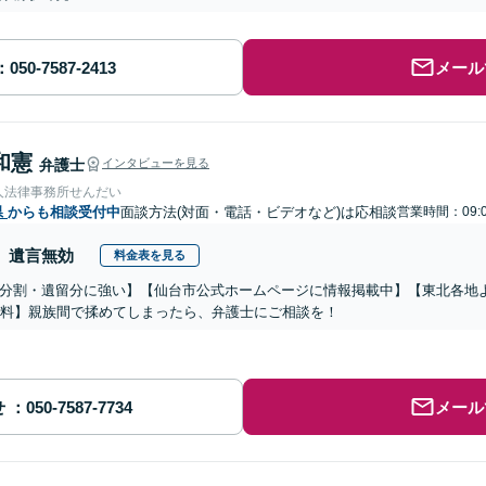
メール
和憲
弁護士
インタビューを見る
人法律事務所せんだい
県
からも相談受付中
面談方法(対面・電話・ビデオなど)は応相談
営業時間：09:0
遺言無効
料金表を見る
分割・遺留分に強い】【仙台市公式ホームページに情報掲載中】【東北各地
無料】親族間で揉めてしまったら、弁護士にご相談を！
せ
メール