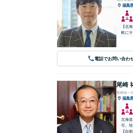
福島
【北海
軟にサ
電話でお問い合わ
尾崎 
尾崎祐一
福島
北海道
可。培
【自衛