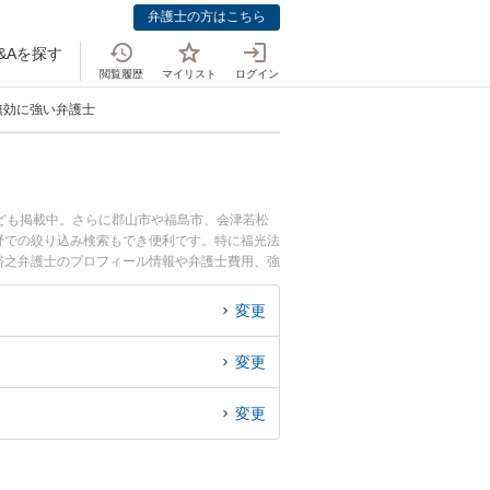
弁護士の方はこちら
&Aを探す
閲覧履歴
マイリスト
ログイン
無効に強い弁護士
ども掲載中。さらに郡山市や福島市、会津若松
野での絞り込み検索もでき便利です。特に福光法
 裕之弁護士のプロフィール情報や弁護士費用、強
トラブル解決の実績豊富な近くの弁護士を検索し
す。
変更
変更
変更