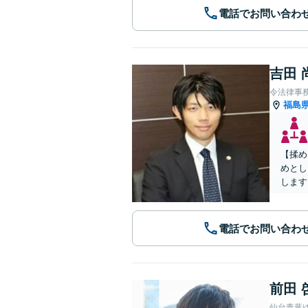
電話でお問い合わ
吉田 
令法律事
福島
【揉め
めとし
します
電話でお問い合わ
前田 
仙台青葉