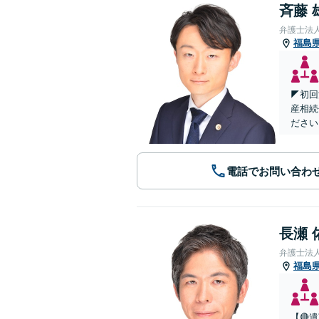
斉藤 
弁護士法
福島
◤初回
産相続
ださい
電話でお問い合わ
長瀬 
弁護士法
福島
【🔴