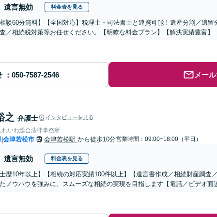
遺言無効
料金表を見る
相談60分無料】【全国対応】税理士・司法書士と連携可能！遺産分割／遺留
査／相続税対策等お任せください。【明瞭な料金プラン】【解決実績豊富】
せ
メール
裕之
弁護士
インタビューを見る
人れいわ総合法律事務所
県
会津若松市
会津若松駅
から徒歩10分
営業時間：09:00~18:00（平日）
|
遺言無効
料金表を見る
士歴10年以上】【相続の対応実績100件以上】【遺言書作成／相続財産調査
たノウハウを強みに。スムーズな相続の実現を目指します【電話／ビデオ面談