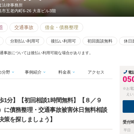
ほ法律事務所
島市五老内町6-26 大喜ビル3階
題
交通事故
借金・債務整理
分割払い利用可
後払い利用可
初回面談無料
休日
通事故については後払い利用可能な場合があります。
力分野
事例紹介
料金表
アクセス
電
05
※お電
えい
歩1分】【初回相談1時間無料】【８／９
）に債務整理・交通事故被害休日無料相談
決策を探しましょう】
受付
平日