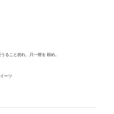
憂うること勿れ、只一燈を 頼め。
イーツ