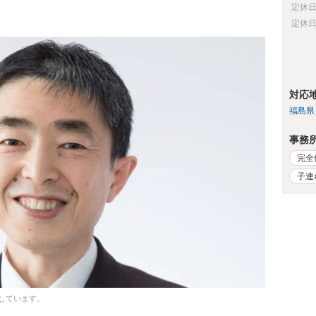
定休
定休
対応
福島県
事務
完全
子連
しています。