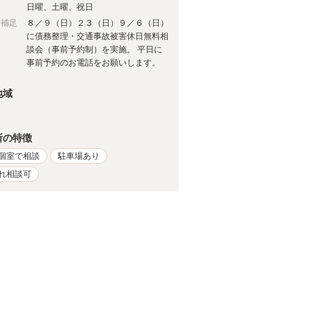
日
日曜、土曜、祝日
日補足
８／９（日）２３（日）９／６（日）
に債務整理・交通事故被害休日無料相
談会（事前予約制）を実施。 平日に
事前予約のお電話をお願いします。
地域
所の特徴
個室で相談
駐車場あり
れ相談可