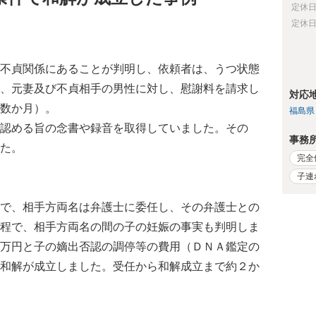
定休
定休
不貞関係にあることが判明し、依頼者は、うつ状態
、元妻及び不貞相手の男性に対し、慰謝料を請求し
対応
数か月）。
福島県
認める旨の念書や録音を取得していました。その
事務
た。
完全
子連
で、相手方両名は弁護士に委任し、その弁護士との
程で、相手方両名の間の子の妊娠の事実も判明しま
万円と子の嫡出否認の調停等の費用（ＤＮＡ鑑定の
和解が成立しました。受任から和解成立まで約２か