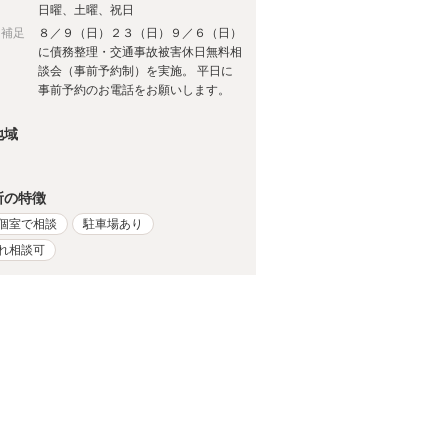
日
日曜、土曜、祝日
日補足
８／９（日）２３（日）９／６（日）
に債務整理・交通事故被害休日無料相
談会（事前予約制）を実施。 平日に
事前予約のお電話をお願いします。
地域
所の特徴
個室で相談
駐車場あり
れ相談可