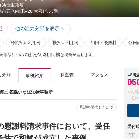
ほ法律事務所
島市五老内町6-26 大喜ビル3階
題
他の注力分野を表示
分割払い利用可
後払い利用可
初回面談無料
休日
通事故については後払い利用可能な場合があります。
力分野
料金表
アクセス
事例紹介
電
05
弁護士 福島いなほ法律事務所
※お電
えい
慰謝料請求したい側
の慰謝料請求事件において、受任
受付
平日
条件で和解が成立した事例