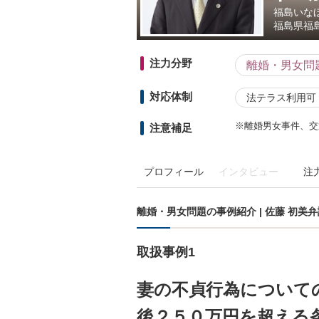
福島いな
福島県
福
注力分野
離婚・男女問
対応体制
法テラス利用可
※離婚男女事件、交
注意補足
プロフィール
インタビュー
注
離婚・男女問題の事例紹介 | 佐藤 初美
取扱事例1
妻の不貞行為について
後２５０万円を超える