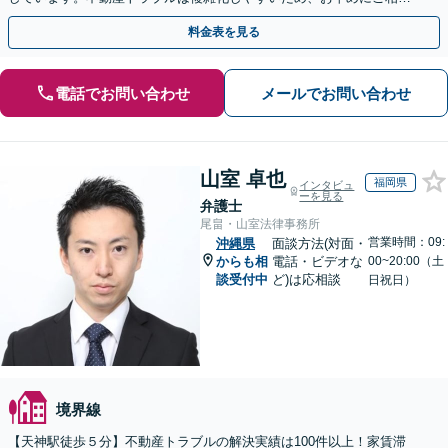
ください。【休日・夜間面談可】
料金表を見る
電話でお問い合わせ
メールでお問い合わせ
山室 卓也
福岡県
インタビュ
ーを見る
弁護士
尾畠・山室法律事務所
営業時間：09:
沖縄県
面談方法(対面・
からも相
電話・ビデオな
00~20:00（土
談受付中
ど)は応相談
日祝日）
境界線
【天神駅徒歩５分】不動産トラブルの解決実績は100件以上！家賃滞