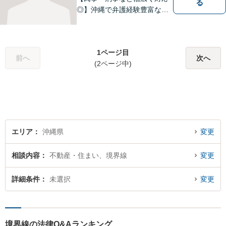
る
◎】沖縄で弁護経験豊富な弁
護士！スピーディな対応を心
掛け、皆様の抱える問題がで
きるだけ早く解決できるよう
1ページ目
尽力します！皆様のご希望を
前へ
次へ
(2ページ中)
丁寧にお聞きします。【牧志
駅・安里駅から徒歩圏】
エリア
沖縄県
変更
相談内容
不動産・住まい、境界線
変更
詳細条件
未選択
変更
境界線の法律Q&Aランキング