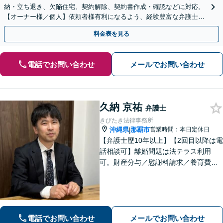
納・立ち退き、欠陥住宅、契約解除、契約書作成・確認などに対応。
【オーナー様／個人】依頼者様有利になるよう、経験豊富な弁護士が
交渉いたします。まずは電話相談からお越しください
料金表を見る
電話でお問い合わせ
メールでお問い合わせ
久納 京祐
弁護士
きびたき法律事務所
沖縄県
那覇市
営業時間：本日定休日
|
【弁護士歴10年以上】【2回目以降は電
話相談可】離婚問題は法テラス利用
可。財産分与／慰謝料請求／養育費な
どを中心に対応。相続トラブルは、遺
産分割協議／遺留分、トートーメーの
問題などもご相談可能！交通事故対応
多数【バス停「天久」2分】
電話でお問い合わせ
メールでお問い合わせ