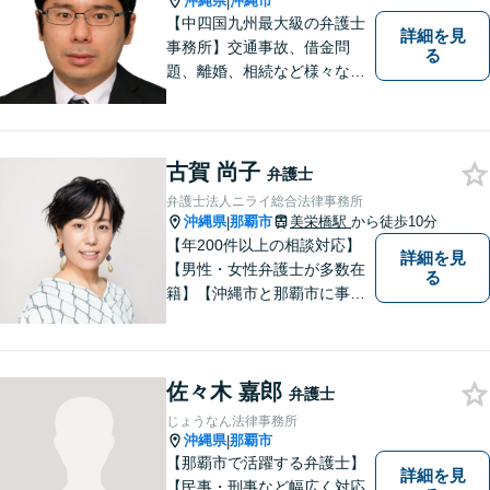
沖縄県
沖縄市
|
【中四国九州最大級の弁護士
詳細を見
事務所】交通事故、借金問
る
題、離婚、相続など様々な問
題について、「何度でも無
料」の相談を行っています！
まずはお気軽にご相談くださ
い！
古賀 尚子
弁護士
弁護士法人ニライ総合法律事務所
沖縄県
那覇市
美栄橋駅
から徒歩10分
|
【年200件以上の相談対応】
詳細を見
【男性・女性弁護士が多数在
る
籍】【沖縄市と那覇市に事務
所あり】離婚問題、相続問
題、労働雇用、刑事事件、企
業法務・企業側労働「沖縄な
佐々木 嘉郎
らではの習慣」を熟知した弁
弁護士
護士が多数在籍。
じょうなん法律事務所
沖縄県
那覇市
|
【那覇市で活躍する弁護士】
詳細を見
【民事・刑事など幅広く対応