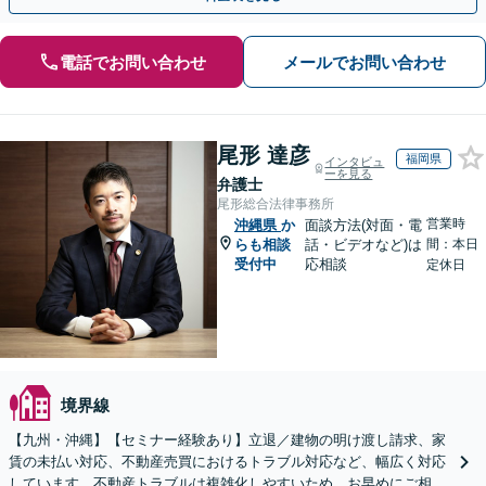
電話でお問い合わせ
メールでお問い合わせ
尾形 達彦
福岡県
インタビュ
ーを見る
弁護士
尾形総合法律事務所
営業時
沖縄県
か
面談方法(対面・電
らも相談
話・ビデオなど)は
間：本日
受付中
応相談
定休日
境界線
【九州・沖縄】【セミナー経験あり】立退／建物の明け渡し請求、家
賃の未払い対応、不動産売買におけるトラブル対応など、幅広く対応
しています。不動産トラブルは複雑化しやすいため、お早めにご相談