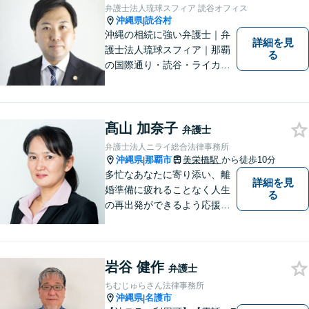
弁護士法人琉球スフィア 読谷オフィス
沖縄県
読谷村
|
沖縄の相続に強い弁護士｜弁
詳細を見
護士法人琉球スフィア｜那覇
る
の国際通り・読谷・ライカム
の3店舗ある沖縄最大級の法律
事務所｜『毎月60件以上』の
相続無料相談を実施｜お気軽
にご連絡ください！
髙山 加奈子
弁護士
弁護士法人ニライ総合法律事務所
沖縄県
那覇市
美栄橋駅
から徒歩10分
|
多忙なあなたに寄り添い、離
詳細を見
婚準備に疲れることなく人生
る
の再出発ができるよう応援し
ます。
岩谷 健作
弁護士
ちむじゅらさん法律事務所
沖縄県
名護市
|