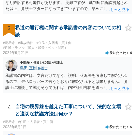
なり敗訴する可能性があります。 災難ですが、裁判所に訴訟提起され
た以上、弁護士マターになってきていますので、早めに弁護の依頼を
視野に法律相談に行かれるべきと思います。
3
私道の通行権に関する承諾書の内容についての相
談
#境界線
#事故物件
#住民・入居者・買主側
#近隣トラブル（隣人・騒音・ペット問題）
2024年9月21日
役にたった
6
不動産・住まいに強い弁護士
島田 直樹
弁護士
承諾書の内容は、文言だけでなく、説明、状況等を考慮して解釈され
るので、デベロッパーの言うとおりに解釈されるとは限りません。 弁
護士に相談して戦えそうであれば、内容証明郵便を送ったうえで、デ
ベロッパー宛に訴訟をすることが考えられます。
4
自宅の境界線を越えた工事について、法的な立場
と適切な抗議方法は何か？
#境界線
#住民・入居者・買主側
2023年8月1日
役にたった
5