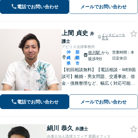
電話でお問い合わせ
メールでお問い合わせ
上間 貞史
弁
インタビューを
見る
護士
アビリス法律事務所
沖
那
壺川駅
から
営業時間：本
縄
覇
|
日定休日
徒歩9分
県
市
【初回相談無料】【電話相談・WEB面
談可】離婚・男女問題、交通事故、借
金・債務整理など、幅広く対応可能で
す。地域密着型の法律事務所で、ご相
談しやすい対応体制を整備していま
電話でお問い合わせ
メールでお問い合わせ
す。抱えているお悩みを解決いたしま
すので、お気軽にお問い合わせくださ
い。
絹川 恭久
弁護士
弁護士法人琉球スフィア 那覇オフィス