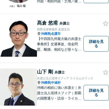
問題・相続問題・土地／建物
／建築紛争・企業法務・事業
承継なら弁護士法人アクロゴ
スにお任せください。
髙倉 悠甫
弁護士
岡野法律事務所 名護支店
沖縄県
名護市
|
【中四国九州最大級の弁護士
詳細を見
事務所】交通事故、借金問
る
題、離婚、相続など様々な問
題について、「何度でも無
料」の相談を行っています！
まずはお気軽にご相談くださ
い！
山下 剛
弁護士
弁護士法人琉球スフィア ライカムオフィス
沖縄県
中城村
|
沖縄の相続に強い弁護士｜弁
詳細を見
護士法人琉球スフィア｜那覇
る
の国際通り・読谷・ライカム
の3店舗ある沖縄最大級の法律