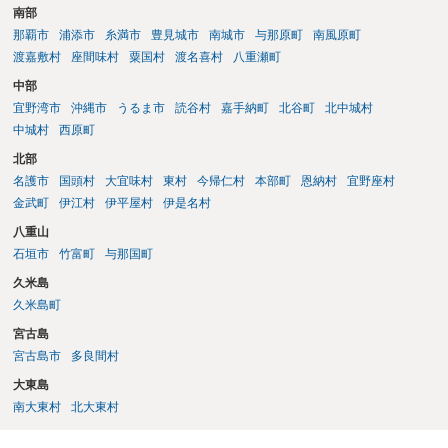
南部
那覇市
浦添市
糸満市
豊見城市
南城市
与那原町
南風原町
渡嘉敷村
座間味村
粟国村
渡名喜村
八重瀬町
中部
宜野湾市
沖縄市
うるま市
読谷村
嘉手納町
北谷町
北中城村
中城村
西原町
北部
名護市
国頭村
大宜味村
東村
今帰仁村
本部町
恩納村
宜野座村
金武町
伊江村
伊平屋村
伊是名村
八重山
石垣市
竹富町
与那国町
久米島
久米島町
宮古島
宮古島市
多良間村
大東島
南大東村
北大東村