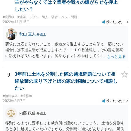
というのが何の許可を示しているのか判然としませんが、一般に、高
主がやらなくては？業者や我々の嫌がらせを抑止
層建築物の建築確認を得る際は、近隣住民と協議してその建築に関し
したい？
同意を得るよう行政指導が行われておりますので、（推測になってし
#境界線
#近隣トラブル（隣人・騒音・ペット問題）
まいますが）この同意を得ている旨虚偽の申請を行い、建築許可を得
2022年11月15日
役にたった
1
たのかもしれません。 近隣住民の同意は必須の要件ではないため、直
ちに建築確認自体が取り消されるわけではございませんが、虚偽の申
秋山 直人
弁護士
請を行ったことについて申請者の責任を追及する余地はあろうかと存
じます。 お話をお聞きする限り、相手方のやり口は非常に強引かつ高
要求には応じられないこと，敷地から退去することを伝え，応じない
圧的で、相談者様が恐怖を感じるのは無理もないことかと思います。
場合には不退去罪が成立しますので，１１０番通報し，その旨を警察
相手方の態度を見ていると、無理矢理塀を破壊して建築工事を強行す
に訴えれば良いと思います。警察もすぐに検挙はしてくれませんが，
るおそれすらあるように思われますので、相手方に、塀の取り壊しに
１１０番通報すれば臨場し，相手を引き離してくれることはすると思
は応じない旨や、「隣地の許可済と話して（嘘をついて）建築許可を
います。 弁護士には，不当要求の拒絶ということで依頼すれば良いと
取った」ということについて説明を求める旨を記載した通知書を送り
思います。不当要求には「落としどころ」は存在しません。明確に要
9
3年前に土地を分割した際の越境問題について相
付けるとともに、行政にも相談するのがよろしいかと存じます。 ま
求を拒絶し，不満なら裁判所で解決するように伝えるべきです（不当
続放棄の取り下げと姉の家の移動について相談し
た、相談者様が弁護士に依頼することで、相手方との交渉は全て弁護
要求してくる相手は，実際に裁判所に訴えることは少ないですが）
士に任せることができ、相手方と話さなければならないという精神的
たい
なご負担をなくすこともできます。 相手方に恐怖を感じ、ご自身で話
#相続放棄
#境界線
し合いを行うことができそうにないようでしたら、一度弁護士に依頼
2023年8月7日
役にたった
2
することをご検討いただくのがよろしいかもしれません。 ご参考にな
れば幸いです。
内藤 政信
弁護士
移動するように要求しても裁判所は認めないでしょう。 土地を分割す
るときに越境していたのですから、分割時に過失がありますね。 姉側