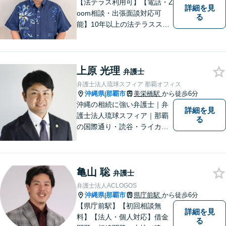
【法テラス利用可】【電話・Z
詳細を見
oom相談・出張面談対応可
る
能】10年以上の法テラススタ
ッフ弁護士の経験を活かし、
地域に密着した法的サービス
をご提供します！どんなご相
談にも親身に寄り添い、あな
上原 光理
弁護士
たの未来を全力でサポートい
弁護士法人琉球スフィア 那覇オフィス
たします【沖縄北部エリア・
沖縄県
那覇市
美栄橋駅
から徒歩6分
|
名護市】
沖縄の相続に強い弁護士｜弁
詳細を見
護士法人琉球スフィア｜那覇
る
の国際通り・読谷・ライカム
の3店舗ある沖縄最大級の法律
事務所｜私自身、月に10件程
度の新規相談を受けておりま
亀山 聡
す。お気軽にご連絡くださ
弁護士
い！
弁護士法人ACLOGOS
沖縄県
那覇市
県庁前駅
から徒歩6分
|
【県庁前駅】【初回相談無
詳細を見
料】【法人・個人対応】借金
る