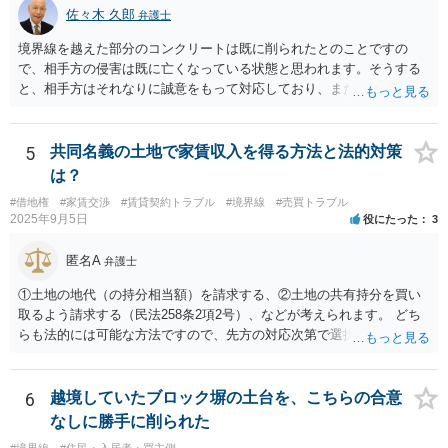
佐々木 久郎
弁護士
境界線を越えた部分のコンクリートは既に削られたとのことですの
で、相手方の侵害は既に亡くなっている状態と思われます。そうする
と、相手方はそれなりに誠意をもって対応しており、また、実際に相
談者様の土地を侵害していた期間は短いと思われますので、実質的に
は使用料や損害賠償の請求をすることは難しいと考えられます。ここ
から先は、現場を見る等して具体的な事実関係を踏まえなければ判断
5
共同名義の土地で家賃収入を得る方法と法的対策
が難しいので、本法律相談では対応が難しいです。
は？
#借地権
#家賃交渉
#賃貸契約トラブル
#境界線
#売買トラブル
2025年9月5日
役にたった
3
匿名A
弁護士
①土地の地代（の持分相当額）を請求する、②土地の共有持分を買い
取るよう請求する（民法258条2項2号）、などが考えられます。 どち
らも法的には可能な方法ですので、先方の対応次第で選択することに
なろうかと存じます。 （先方が①も②も拒絶するとなれば、おそらく
は②を求めて訴訟を提起することになるかと存じます。）
6
越境していたブロック塀の土台を、こちらの合意
なしに勝手に削られた