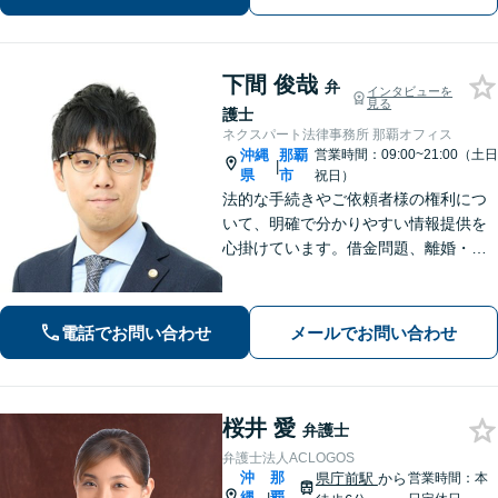
下間 俊哉
弁
インタビューを
見る
護士
ネクスパート法律事務所 那覇オフィス
沖縄
那覇
営業時間：09:00~21:00（土日
|
県
市
祝日）
法的な手続きやご依頼者様の権利につ
いて、明確で分かりやすい情報提供を
心掛けています。借金問題、離婚・男
女トラブル、相続、交通事故、刑事事
件など、様々な問題を共に解決し、未
来を明るいものにするお手伝いをさせ
電話でお問い合わせ
メールでお問い合わせ
ていただきます。【分割払い可】
桜井 愛
弁護士
弁護士法人ACLOGOS
沖
那
県庁前駅
から
営業時間：本
縄
覇