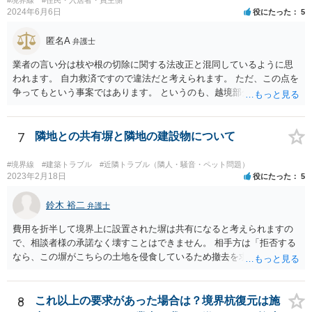
#境界線
#住民・入居者・買主側
2024年6月6日
役にたった
5
匿名A
弁護士
業者の言い分は枝や根の切除に関する法改正と混同しているように思
われます。 自力救済ですので違法だと考えられます。 ただ、この点を
争ってもという事案ではあります。 というのも、越境部分の解消に関
わる費用は本来ご自身が負担しなければならないものであり、相手方
業者が費用負担を求めない場合は、経済的に見て得と評価できる面が
あるからです。 売主・隣地所有者・ご自身で現場と事実関係を確認し
7
隣地との共有塀と隣地の建設物について
たうえで、売主に一定の責任を問う形になろうかと思います（ただ、
微々たるものになってしまうかと思います）
#境界線
#建築トラブル
#近隣トラブル（隣人・騒音・ペット問題）
2023年2月18日
役にたった
5
鈴木 裕二
弁護士
費用を折半して境界上に設置された塀は共有になると考えられますの
で、相談者様の承諾なく壊すことはできません。 相手方は「拒否する
なら、この塀がこちらの土地を侵食しているため撤去を求める手続き
に移る」と述べているようですが、隣地の所有者と同意のうえ設置し
ているわけですから、相談者様の同意なく塀の撤去を求めることは法
的には難しいように思われます。 また、「隣地（相談者様）の許可」
8
これ以上の要求があった場合は？境界杭復元は施