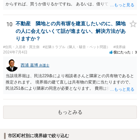
からすれば、買うか借りるかですね。 あるいは、借りて置いて、次回
立て直すときに、引っ込める約束をするかで すね。 弟さんからすれ
ば、異動や撤去を求めることは、信義則上、認められないので どこか
で妥協するしかないでしょうね。
10
不動産 隣地との共有塀を建直したいのに、隣地
の人に会えないくて話が進まない、解決方法があ
りますか？
#住民・入居者・買主側
#近隣トラブル（隣人・騒音・ペット問題）
#境界線
2024年7月4日
役にたった
3
西浦 嘉博
弁護士
当該境界堀は、民法229条により相談者さんと隣家との共有物であると
推定されます。 境界堀の建て直しは共有物の変更に当たりますので、
民法251条により隣家の同意が必要となります。 費用は掛かります
が、弁護士を介して、堀の老朽化の現状、現状のままでの危険性、改
修の必要性、工事の見積もりや期間、負担割合の提案などを記載した
書面を作成し送付されてみてはいかがでしょうか。
もっとみる
市区町村別に境界線で絞り込む