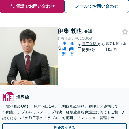
電話でお問い合わせ
メールでお問い合わせ
伊集 朝也
弁護士
弁護士法人ACLOGOS
沖
那
県庁前駅
から
営業時間：本
縄
覇
|
日定休日
徒歩6分
県
市
境界線
【電話相談OK】【県庁南口1分】【初回相談無料】税理士と連携して
不動産トラブルをワンストップ解決！経験豊富な弁護士に何でもご相
談ください「欠陥工事のトラブルに対応可」「マンション管理トラブ
ルに強い」【ビデオ相談】【完全個室】駐車場あり
料金表を見る