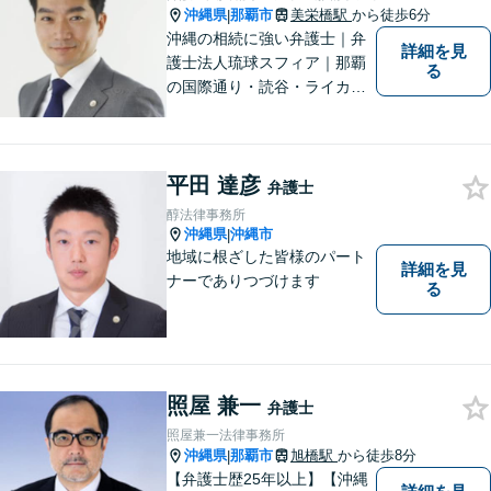
沖縄県
那覇市
美栄橋駅
から徒歩6分
|
沖縄の相続に強い弁護士｜弁
詳細を見
護士法人琉球スフィア｜那覇
る
の国際通り・読谷・ライカム
の3店舗ある沖縄最大級の法律
事務所｜国際相続案件の実績
多数｜国内外問わず相続案件
平田 達彦
を手掛けていきたいと思って
弁護士
おります。どうぞよろしくお
醇法律事務所
願いします。
沖縄県
沖縄市
|
地域に根ざした皆様のパート
詳細を見
ナーでありつづけます
る
照屋 兼一
弁護士
照屋兼一法律事務所
沖縄県
那覇市
旭橋駅
から徒歩8分
|
【弁護士歴25年以上】【沖縄