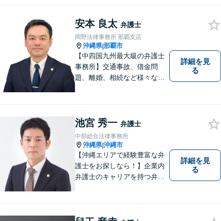
事務所｜法律家として、法的
知識の習得を心がけるだけで
はなく、一社会人として相談
安本 良太
弁護士
者の心に寄り添っていける弁
岡野法律事務所 那覇支店
護士でありたいと思っていま
沖縄県
那覇市
|
す。
【中四国九州最大級の弁護士
詳細を見
事務所】交通事故、借金問
る
題、離婚、相続など様々な問
題について、「何度でも無
料」の相談を行っています！
まずはお気軽にご相談くださ
い！
池宮 秀一
弁護士
中部総合法律事務所
沖縄県
沖縄市
|
【沖縄エリアで経験豊富な弁
詳細を見
護士をお探しなら！】企業内
る
弁護士のキャリアを持つ弁護
士。離婚／労働／企業法務／
債務整理／交通事故など、多
種多様なご相談に対応してお
ります。スピード感を持っ