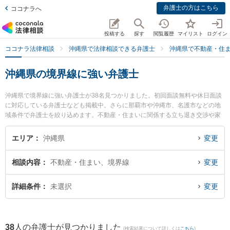
弁護士の方はこちら
ココナラへ
投稿する
探す
閲覧履歴
マイリスト
ログイン
ココナラ法律相談
沖縄県で法律相談できる弁護士
沖縄県で不動産・住
沖縄県の境界線に強い弁護士
沖縄県で境界線に強い弁護士が38名見つかりました。初回面談無料や休日面談
に対応している弁護士なども掲載中。さらに那覇市や沖縄市、名護市などの地
域条件で弁護士を絞り込めます。不動産・住まいに関係する立ち退き交渉や家
賃交渉、不動産契約解除等の細かな分野での絞り込み検索もでき便利です。特
に弁護士法人ACLOGOSの真栄里 嘉邦弁護士や弁護士法人ACLOGOSの伊集 朝
エリア
沖縄県
変更
也弁護士、きびたき法律事務所の久納 京祐弁護士のプロフィール情報や弁護士
費用、強みなどが注目されています。『沖縄県で土日や夜間に発生した境界線
相談内容
不動産・住まい、境界線
変更
のトラブルを今すぐに弁護士に相談したい』『境界線のトラブル解決の実績豊
富な近くの弁護士を検索したい』『初回相談無料で境界線を法律相談できる沖
縄県内の弁護士に相談予約したい』などでお困りの相談者さんにおすすめで
詳細条件
未選択
変更
す。
38
人の弁護士が見つかりました
(検索結果について詳しくは
こちら
)