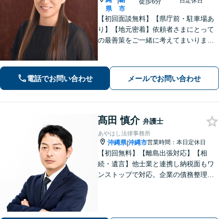
|
日定休日
徒歩6分
県
市
【初回面談無料】【県庁前・駐車場あ
り】【地元密着】依頼者さまにとって
の最善策をご一緒に考えてまいりま
す。不安やご希望を丁寧にお伺いしま
す。まずはお気軽にご相談ください。
【FP1級・宅地建物取引士・銀行業務
電話でお問い合わせ
メールでお問い合わせ
検定の資格あり】【WEB面談可】
髙田 慎介
弁護士
あやはし法律事務所
沖縄県
沖縄市
営業時間：本日定休日
|
【初回無料】【離島出張対応】【相
続・遺言】他士業と連携し納税面もワ
ンストップで対応。企業の債務整理も
お任せください【刑事事件】迅速対応
で無罪獲得や勾留請求却下の実績多数
【借金・債務整理】10年以上の経験あ
り。家族にバレない整理を実現