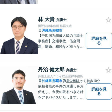
の皆さまのお役に立てるよ
う、全力を尽くしてまいりま
す。 「ご相談＝ご依頼」では
林 大貴
ございませんので、安心して
弁護士
経験豊富な弁護士にご相談く
岡野法律事務所 那覇支店
ださい。
沖縄県
那覇市
|
【中四国九州最大級の弁護士
詳細を見
事務所】交通事故、借金問
る
題、離婚、相続など様々な問
題について、「何度でも無
料」の相談を行っています！
まずはお気軽にご相談くださ
い！
丹治 健太郎
弁護士
弁護士法人ニライ総合法律事務所
沖縄県
那覇市
美栄橋駅
から徒歩10分
|
依頼者様の事件の見通しをお
詳細を見
伝えし、今後の取るべき方針
る
をアドバイスいたします。徹
底したリーガルサービスを提
供します。