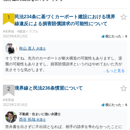
1
民法234条に基づくカーポート建設における境界
線違反による損害賠償請求の可能性について
#境界線
#建築トラブル
2023年8月13日
役にたった
6
秋山 直人
弁護士
そうですね、先方のカーポートが耐火構造の可能性もありますし、逆
襲の可能性もありますし、損害賠償請求というのはやめておいた方が
良さそうな気がします。
2
境界線と民法236条慣習について
#境界線
2023年2月14日
役にたった
6
不動産・住まいに強い弁護士
西谷 拓哉
弁護士
答弁書を出さずに不出頭となれば、相手の請求を争わなかったことに