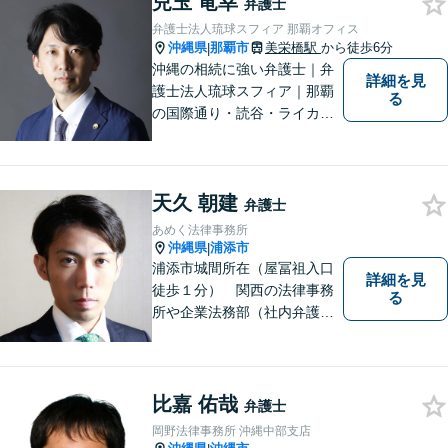
兒玉 竜幸
弁護士
て、かつ丁寧な対応を心がけ
弁護士法人琉球スフィア 那覇オフィス
ていますので、ぜひ気兼ねな
沖縄県
那覇市
美栄橋駅
から徒歩6分
|
くご相談ください。
沖縄の相続に強い弁護士｜弁
詳細を見
護士法人琉球スフィア｜那覇
る
の国際通り・読谷・ライカム
の3店舗ある沖縄最大級の法律
事務所｜不安に悩まされる
日々から解放されるよう迅速
天久 朝建
に対応し、あなたの立場に立
弁護士
ったベストな紛争解決を導く
あめく法律事務所
ことを常に大切にしていま
沖縄県
浦添市
|
す。
浦添市城間所在（屋冨祖入口
詳細を見
徒歩１分） 関西の法律事務
る
所や企業法務部（社内弁護士
として）で経験を積んだ弁護
士が対応いたします
比嘉 佑哉
弁護士
岡野法律事務所 沖縄中部支店