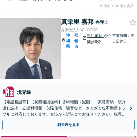
38件中 1-30件を表示
真栄里 嘉邦
弁護士
弁護士法人ACLOGOS
沖
那
県庁前駅
から
営業時間：本
縄
覇
|
日定休日
徒歩6分
県
市
境界線
【電話相談可】【初回相談無料】賃料増額（減額）・家賃滞納・明け
渡し請求・立退料増額・欠陥住宅・騒音など、さまざまな不動産トラ
ブルに対応しております。交渉から訴訟までお任せください。税理士
も在籍しております【県庁南口1分】【WEB面談可】
料金表を見る