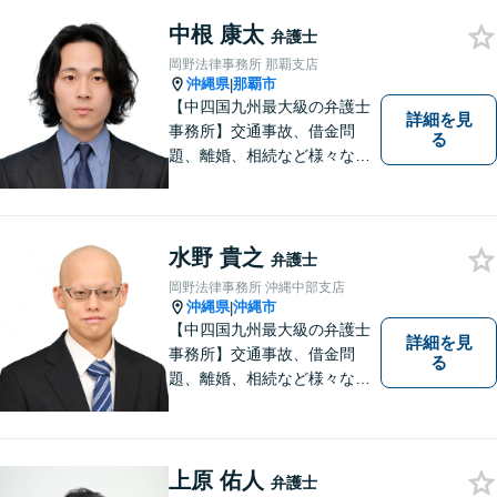
中根 康太
弁護士
岡野法律事務所 那覇支店
沖縄県
那覇市
|
【中四国九州最大級の弁護士
詳細を見
事務所】交通事故、借金問
る
題、離婚、相続など様々な問
題について、「何度でも無
料」の相談を行っています！
まずはお気軽にご相談くださ
い！
水野 貴之
弁護士
岡野法律事務所 沖縄中部支店
沖縄県
沖縄市
|
【中四国九州最大級の弁護士
詳細を見
事務所】交通事故、借金問
る
題、離婚、相続など様々な問
題について、「何度でも無
料」の相談を行っています！
まずはお気軽にご相談くださ
い！
上原 佑人
弁護士