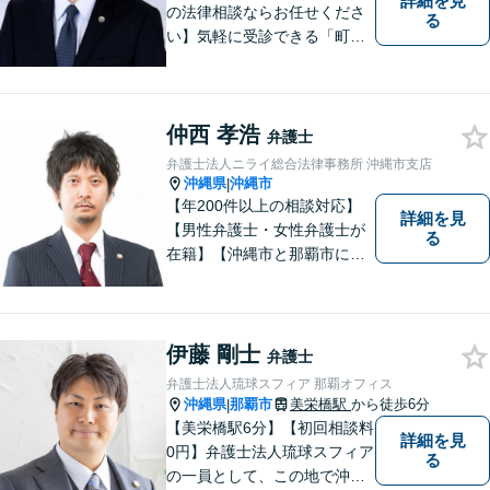
詳細を見
の法律相談ならお任せくださ
る
い】気軽に受診できる「町医
者」のような弁護士でありた
いと思っています。豊富な経
験により培ったノウハウを活
仲西 孝浩
かし、ひとりでも多く悩まれ
弁護士
ている方を救います。ぜひご
弁護士法人ニライ総合法律事務所 沖縄市支店
相談ください。
沖縄県
沖縄市
|
【年200件以上の相談対応】
詳細を見
【男性弁護士・女性弁護士が
る
在籍】【沖縄市と那覇市に事
務所あり】離婚問題、相続問
題、労働雇用、刑事事件、企
業法務など幅広く対応しま
す。「沖縄ならではの習慣」
伊藤 剛士
弁護士
を熟知した弁護士が多数在
弁護士法人琉球スフィア 那覇オフィス
籍。
沖縄県
那覇市
美栄橋駅
から徒歩6分
|
【美栄橋駅6分】【初回相談料
詳細を見
0円】弁護士法人琉球スフィア
る
の一員として、この地で沖縄