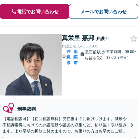
電話でお問い合わせ
メールでお問い合わせ
真栄里 嘉邦
弁護士
弁護士法人ACLOGOS
沖
那
県庁前駅
か
営業時間：09:00~
縄
覇
|
18:00（平日）
ら徒歩6分
県
市
刑事裁判
【電話相談可】【初回相談無料】受任後すぐに駆けつけます。減刑や
不起訴獲得に向けての弁護活動や証拠の収集など、粘り強く取り組み
ます。より早期の釈放に努めますので、お困りの方はお早めにご相談
ください。暴行や窃盗、飲酒などに対応【県庁南口1分】