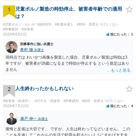
1
児童ポルノ製造の時効停止、被害者年齢での適用
は？
#児童ポルノ・わいせつ物頒布等
#私選弁護人
#前科・前歴をつけたくない
#刑事裁判
#加害者
2026年8月2日
役にたった
1
刑事事件に強い弁護士
奥村 徹
弁護士
現時点では わいせつ画像を製造した場合、児童ポルノ製造は時効は3
年ですが、被害者が18歳になるまで時効が停止する という規定はあり
ません
2
人生終わったかもしれない
#加害者（未成年）
#万引き・窃盗罪
#刑事裁判
#前科・前歴をつけたくない
2026年7月22日
役にたった
4
瀬戸 伸一
弁護士
後悔と反省は大切です。 ですが、人生は終わってなどいません。 この
ことを反省してこれからの生活で犯罪を犯さないようにすれば大丈夫