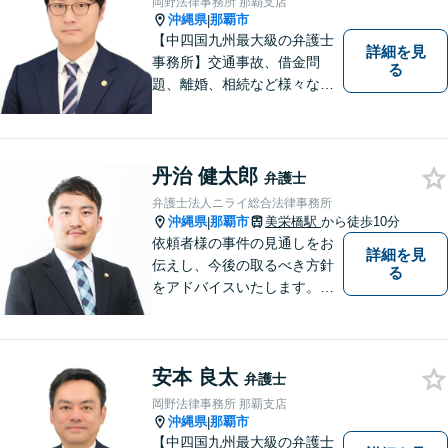
岡野法律事務所 那覇支店
沖縄県
那覇市
|
【中四国九州最大級の弁護士
詳細を見
事務所】交通事故、借金問
る
題、離婚、相続など様々な問
題について、「何度でも無
料」の相談を行っています！
まずはお気軽にご相談くださ
い！
丹治 健太郎
弁護士
弁護士法人ニライ総合法律事務所
沖縄県
那覇市
美栄橋駅
から徒歩10分
|
依頼者様の事件の見通しをお
詳細を見
伝えし、今後の取るべき方針
る
をアドバイスいたします。徹
底したリーガルサービスを提
供します。
安本 良太
弁護士
岡野法律事務所 那覇支店
沖縄県
那覇市
|
【中四国九州最大級の弁護士