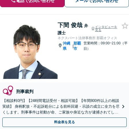
電話でお問い合わせ
メールでお問い合わせ
下間 俊哉
弁
インタビューを
見る
護士
ネクスパート法律事務所 那覇オフィス
沖縄
那覇
営業時間：09:00~21:00（平
|
県
市
日）
刑事裁判
【相談料0円】【24時間電話受付・相談可能】【年間800件以上の相談
実績】 身柄釈放・不起訴処分による前科回避・示談の成立に全力を尽
くします。刑事事件は初動が命、ご家族や身近な方が逮捕されてしま
ったら一刻も早くお電話ください。
料金表を見る