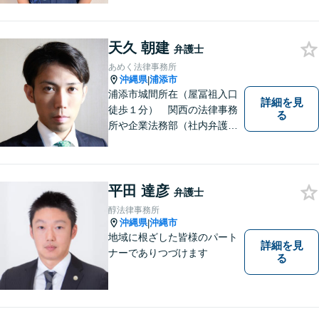
地域に密着した法的サービス
をご提供します！どんなご相
談にも親身に寄り添い、あな
天久 朝建
弁護士
たの未来を全力でサポートい
あめく法律事務所
たします【沖縄北部エリア・
沖縄県
浦添市
|
名護市】
浦添市城間所在（屋冨祖入口
詳細を見
徒歩１分） 関西の法律事務
る
所や企業法務部（社内弁護士
として）で経験を積んだ弁護
士が対応いたします
平田 達彦
弁護士
醇法律事務所
沖縄県
沖縄市
|
地域に根ざした皆様のパート
詳細を見
ナーでありつづけます
る