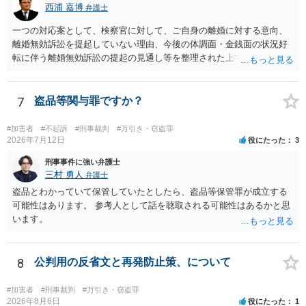
西浦 嘉博
弁護士
一つの対応案として、検察官に対して、ご自身の離婚に対する意向、
離婚無効訴訟を提起していない理由、今後の体調面・金銭面の状況好
転に伴う離婚無効訴訟の提起の見通し等を整理された上で、書面とし
て提出されることを検討されてみてはいかがでしょうか。 少なくとも
検察官の処分判断の際、相談者さんの意向を示す証拠の一つとして位
置づけられる様に思われます。 より詳細についてお聞きになりたい場
7
盗品等関与罪ですか？
合、最寄りの法律事務所での相談を検討ください
#加害者
#不起訴
#刑事裁判
#万引き・窃盗罪
2026年7月12日
役にたった
3
刑事事件に強い弁護士
三村 勇人
弁護士
盗品とわかっていて保管していたとしたら、盗品等保管罪が成立する
可能性はあります。 参考人として話を聴取される可能性はあるかと思
います。
8
公判用の反省文と再発防止策、について
#加害者
#刑事裁判
#万引き・窃盗罪
2026年8月6日
役にたった
1