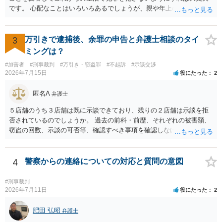
です。 心配なことはいろいろあるでしょうが、親や年上の兄弟や信頼
できる人（先生など）に心配事を相談すると心が落ち着くと思いま
す。
3
万引きで逮捕後、余罪の申告と弁護士相談のタイ
ミングは？
#加害者
#刑事裁判
#万引き・窃盗罪
#不起訴
#示談交渉
2026年7月15日
役にたった
2
匿名A
弁護士
５店舗のうち３店舗は既に示談できており、残りの２店舗は示談を拒
否されているのでしょうか。 過去の前科・前歴、それぞれの被害額、
窃盗の回数、示談の可否等、確認すべき事項を確認しなければ刑罰の
予想はできません。 刑事事件ですので、早めに弁護士に相談した方が
いいと思います。
4
警察からの連絡についての対応と質問の意図
#刑事裁判
2026年7月11日
役にたった
2
肥田 弘昭
弁護士