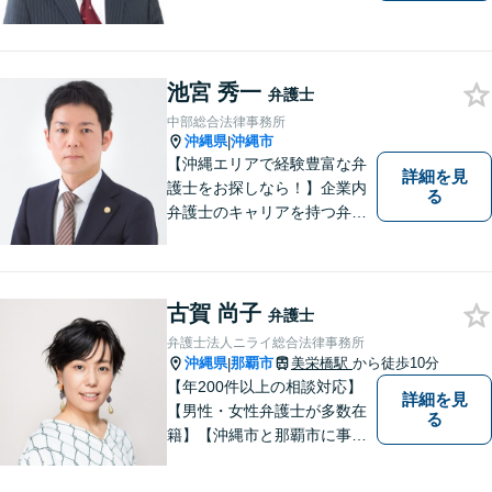
務所あり】離婚問題、相続問
題、労働雇用、刑事事件、企
業法務など幅広く対応しま
す。「沖縄ならではの習慣」
池宮 秀一
弁護士
を熟知した弁護士が多数在
中部総合法律事務所
籍。
沖縄県
沖縄市
|
【沖縄エリアで経験豊富な弁
詳細を見
護士をお探しなら！】企業内
る
弁護士のキャリアを持つ弁護
士。離婚／労働／企業法務／
債務整理／交通事故など、多
種多様なご相談に対応してお
ります。スピード感を持っ
古賀 尚子
弁護士
て、かつ丁寧な対応を心がけ
弁護士法人ニライ総合法律事務所
ていますので、ぜひ気兼ねな
沖縄県
那覇市
美栄橋駅
から徒歩10分
|
くご相談ください。
【年200件以上の相談対応】
詳細を見
【男性・女性弁護士が多数在
る
籍】【沖縄市と那覇市に事務
所あり】離婚問題、相続問
題、労働雇用、刑事事件、企