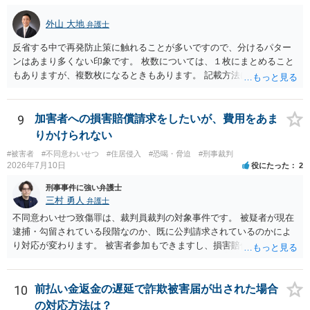
外山 大地
弁護士
反省する中で再発防止策に触れることが多いですので、分けるパター
ンはあまり多くない印象です。 枚数については、１枚にまとめること
もありますが、複数枚になるときもあります。 記載方法については、
手書きかどうかで裁判官に与える印象が大きく変わることはないと思
います。 したがいまして、いずれも良いかと考えます。
9
加害者への損害賠償請求をしたいが、費用をあま
りかけられない
#被害者
#不同意わいせつ
#住居侵入
#恐喝・脅迫
#刑事裁判
2026年7月10日
役にたった
2
刑事事件に強い弁護士
三村 勇人
弁護士
不同意わいせつ致傷罪は、裁判員裁判の対象事件です。 被疑者が現在
逮捕・勾留されている段階なのか、既に公判請求されているのかによ
り対応が変わります。 被害者参加もできますし、損害賠償命令制度も
刑事和解も活用できます。 私なら、被告人本人だけでなく、親族等の
第三者を保証人とする内容で債務名義を取得できるの、まずは刑事和
解を検討します。 弁護士に依頼せず、ご自身で手続きを進めることは
10
前払い金返金の遅延で詐欺被害届が出された場合
できますが、経験上うまくいった例をみたことがありません。 弁護士
の対応方法は？