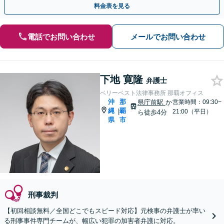
料金表を見る
電話でお問い合わせ
メールでお問い合わせ
下地 寛隆
弁護士
ベリーベスト法律事務所 那覇オフィス
沖
那
県庁前駅
か
営業時間：09:30~
縄
覇
|
21:00（平日）
ら徒歩4分
県
市
刑事裁判
【初回相談無料／全国どこでもスピード対応】元検事の弁護士が率い
る刑事事件専門チームが、幅広い犯罪の加害者弁護に対応。