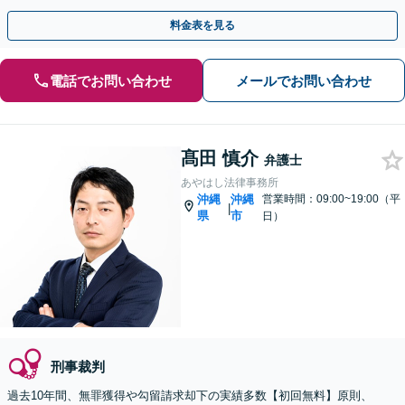
料金表を見る
電話でお問い合わせ
メールでお問い合わせ
髙田 慎介
弁護士
あやはし法律事務所
沖縄
沖縄
営業時間：09:00~19:00（平
|
県
市
日）
刑事裁判
過去10年間、無罪獲得や勾留請求却下の実績多数【初回無料】原則、