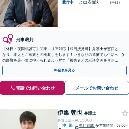
受付中
ど)は応相談
（平日）
刑事裁判
【休日・夜間相談可】関東エリア対応【即日接見可】弁護士が窓口と
なり、本人とご家族との橋渡しをします！いきなりの逮捕でも生活へ
の影響を最小限に抑えられるよう尽力「被害者との示談交渉をサポー
ト」「任意取調べにも対応」
料金表を見る
電話でお問い合わせ
メールでお問い合わせ
伊集 朝也
弁護士
弁護士法人ACLOGOS
沖
那
県庁前駅
か
営業時間：09:00~