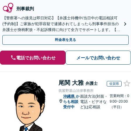
刑事裁判
【警察署への接見は即日対応】【弁護士待機中/当日中の電話相談可
(予約制)】ご家族が犯罪容疑で逮捕されてしまったら刑事事件担当の
弁護士が身柄釈放・不起訴獲得に向けて全力でサポートします。【毎
月100名以上の相談実績】【全国対応】
料金表を見る
電話でお問い合わせ
メールでお問い合わせ
尾関 大雅
弁護士
佐賀県
筑紫野基山法律事務所
営業時間：0
沖縄県
か
面談方法(対面・
らも相談
電話・ビデオな
9:00~20:00
受付中
ど)は応相談
（平日）