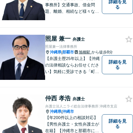
詳細を見
事務所】交通事故、借金問
る
題、離婚、相続など様々な問
題について、「何度でも無
料」の相談を行っています！
まずはお気軽にご相談くださ
い！
照屋 兼一
弁護士
照屋兼一法律事務所
沖縄県
那覇市
旭橋駅
から徒歩8分
|
【弁護士歴25年以上】【沖縄
詳細を見
の法律相談ならお任せくださ
る
い】気軽に受診できる「町医
者」のような弁護士でありた
いと思っています。豊富な経
験により培ったノウハウを活
仲西 孝浩
かし、ひとりでも多く悩まれ
弁護士
ている方を救います。ぜひご
弁護士法人ニライ総合法律事務所 沖縄市支店
相談ください。
沖縄県
沖縄市
|
【年200件以上の相談対応】
詳細を見
【男性弁護士・女性弁護士が
る
在籍】【沖縄市と那覇市に事