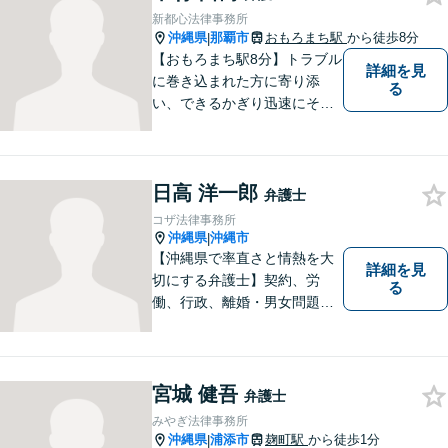
新都心法律事務所
沖縄県
那覇市
おもろまち駅
から徒歩8分
|
【おもろまち駅8分】トラブル
詳細を見
に巻き込まれた方に寄り添
る
い、できるかぎり迅速にそし
て最善の解決を図るべく、常
に全力で取り組んでおりま
す。企業法務、土地問題、離
日高 洋一郎
婚、借金、相続、交通事故
弁護士
等、生活上のトラブルがござ
コザ法律事務所
いましたら、お気軽にご相談
沖縄県
沖縄市
|
下さい。
【沖縄県で率直さと情熱を大
詳細を見
切にする弁護士】契約、労
る
働、行政、離婚・男女問題、
相続問題など、広範囲の業務
を取り扱っております。沖縄
の皆様のお役に立てればと思
っております。お困りごとが
宮城 健吾
弁護士
あれば、一度ご相談くださ
みやぎ法律事務所
い。
沖縄県
浦添市
麹町駅
から徒歩1分
|