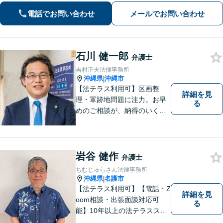
談しやすい対応体制を整備していま
電話でお問い合わせ
メールでお問い合わせ
す。抱えているお悩みを解決いたしま
すので、お気軽にお問い合わせくださ
い。
石川 健一郎
弁護士
吉村正夫法律事務所
沖縄県
沖縄市
|
【法テラス利用可】区画整
詳細を見
理・軍跡地問題に注力。お早
る
めのご相談が、納得のいく解
決への第一歩です！離婚／相
続問題など、話がこじれてし
まう前にご連絡を。あなたの
代理人として全力でサポート
岩谷 健作
弁護士
します【分割払い可】【休日
ちむじゅらさん法律事務所
夜間対応】【駐車場あり】
沖縄県
名護市
|
【法テラス利用可】【電話・Z
詳細を見
oom相談・出張面談対応可
る
能】10年以上の法テラススタ
ッフ弁護士の経験を活かし、