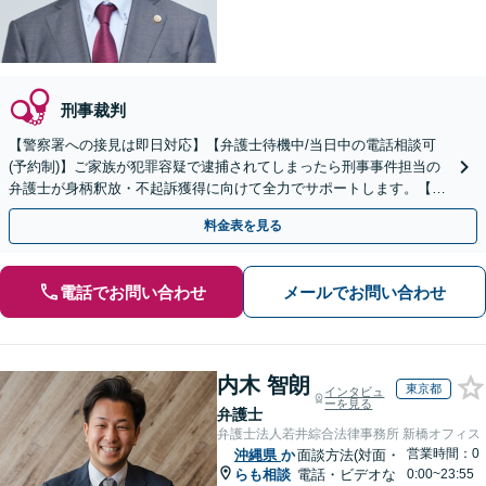
刑事裁判
【警察署への接見は即日対応】【弁護士待機中/当日中の電話相談可
(予約制)】ご家族が犯罪容疑で逮捕されてしまったら刑事事件担当の
弁護士が身柄釈放・不起訴獲得に向けて全力でサポートします。【毎
月100名以上の相談実績】【全国対応】
料金表を見る
電話でお問い合わせ
メールでお問い合わせ
内木 智朗
東京都
インタビュ
ーを見る
弁護士
弁護士法人若井綜合法律事務所 新橋オフィス
営業時間：0
沖縄県
か
面談方法(対面・
らも相談
電話・ビデオな
0:00~23:55