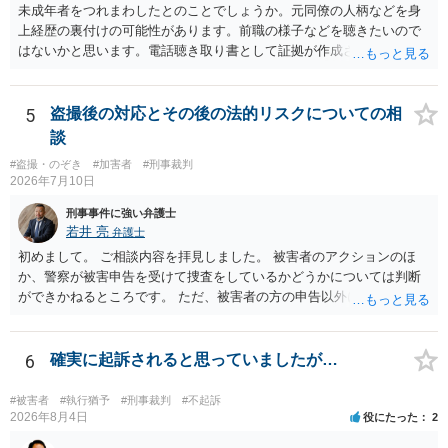
未成年者をつれまわしたとのことでしょうか。元同僚の人柄などを身
上経歴の裏付けの可能性があります。前職の様子などを聴きたいので
はないかと思います。電話聴き取り書として証拠が作成される可能性
はあります。刑事事件の身上経歴の証拠になるかもしれません。ご参
考にしてください。
5
盗撮後の対応とその後の法的リスクについての相
談
#盗撮・のぞき
#加害者
#刑事裁判
2026年7月10日
刑事事件に強い弁護士
若井 亮
弁護士
初めまして。 ご相談内容を拝見しました。 被害者のアクションのほ
か、警察が被害申告を受けて捜査をしているかどうかについては判断
ができかねるところです。 ただ、被害者の方の申告以外に証拠が無い
と思われることからすると、警察が事件化するのは難しいと思われま
す。 万が一、警察から連絡が来るようなことがあれば、その際に改め
て弁護士にご相談ください。
6
確実に起訴されると思っていましたが…
#被害者
#執行猶予
#刑事裁判
#不起訴
2026年8月4日
役にたった
2