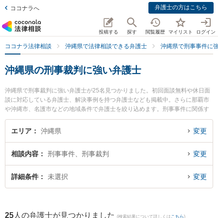
弁護士の方はこちら
ココナラへ
投稿する
探す
閲覧履歴
マイリスト
ログイン
ココナラ法律相談
沖縄県で法律相談できる弁護士
沖縄県で刑事事件に
沖縄県の刑事裁判に強い弁護士
沖縄県で刑事裁判に強い弁護士が25名見つかりました。初回面談無料や休日面
談に対応している弁護士、解決事例を持つ弁護士なども掲載中。さらに那覇市
や沖縄市、名護市などの地域条件で弁護士を絞り込めます。刑事事件に関係す
る加害者側や少年犯罪、再犯・前科あり等の細かな分野での絞り込み検索もで
き便利です。特にベリーベスト法律事務所 那覇オフィスの島田 雅也弁護士やネ
エリア
沖縄県
変更
クスパート法律事務所 那覇オフィスの下間 俊哉弁護士、弁護士法人ACLOGOS
の真栄里 嘉邦弁護士のプロフィール情報や弁護士費用、強みなどが注目されて
相談内容
刑事事件、刑事裁判
変更
います。『沖縄県で土日や夜間に発生した刑事裁判のトラブルを今すぐに弁護
士に相談したい』『刑事裁判のトラブル解決の実績豊富な近くの弁護士を検索
したい』『初回相談無料で刑事裁判を法律相談できる沖縄県内の弁護士に相談
詳細条件
未選択
変更
予約したい』などでお困りの相談者さんにおすすめです。
25
人の弁護士が見つかりました
(検索結果について詳しくは
こちら
)