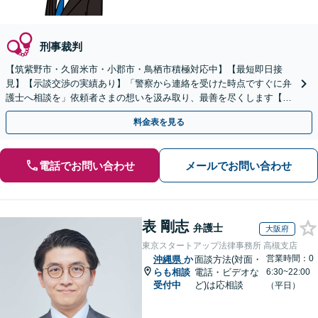
刑事裁判
【筑紫野市・久留米市・小郡市・鳥栖市積極対応中】【最短即日接
見】【示談交渉の実績あり】「警察から連絡を受けた時点ですぐに弁
護士へ相談を」依頼者さまの想いを汲み取り、最善を尽くします【守
秘義務厳守】【土日祝・夜間相談可】
料金表を見る
電話でお問い合わせ
メールでお問い合わせ
表 剛志
弁護士
大阪府
東京スタートアップ法律事務所 高槻支店
営業時間：0
沖縄県
か
面談方法(対面・
らも相談
電話・ビデオな
6:30~22:00
受付中
ど)は応相談
（平日）