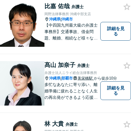
比嘉 佑哉
弁護士
岡野法律事務所 沖縄中部支店
沖縄県
沖縄市
|
【中四国九州最大級の弁護士
詳細を見
事務所】交通事故、借金問
る
題、離婚、相続など様々な問
題について、「何度でも無
料」の相談を行っています！
まずはお気軽にご相談くださ
い！
髙山 加奈子
弁護士
弁護士法人ニライ総合法律事務所
沖縄県
那覇市
美栄橋駅
から徒歩10分
|
多忙なあなたに寄り添い、離
詳細を見
婚準備に疲れることなく人生
る
の再出発ができるよう応援し
ます。
林 大貴
弁護士