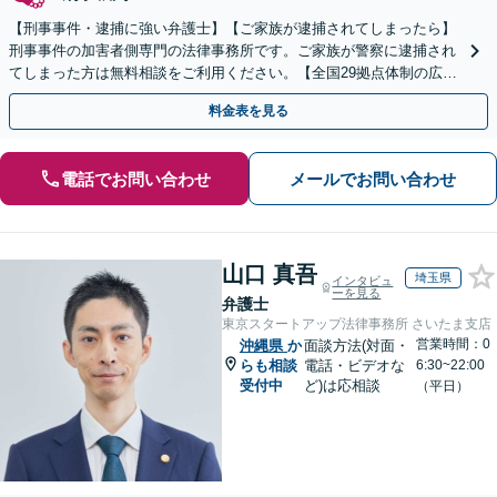
【刑事事件・逮捕に強い弁護士】【ご家族が逮捕されてしまったら】
刑事事件の加害者側専門の法律事務所です。ご家族が警察に逮捕され
てしまった方は無料相談をご利用ください。【全国29拠点体制の広域
対応】【弁護士待機中/当日中の電話相談可(予約制)】
料金表を見る
電話でお問い合わせ
メールでお問い合わせ
山口 真吾
埼玉県
インタビュ
ーを見る
弁護士
東京スタートアップ法律事務所 さいたま支店
営業時間：0
沖縄県
か
面談方法(対面・
らも相談
電話・ビデオな
6:30~22:00
受付中
ど)は応相談
（平日）