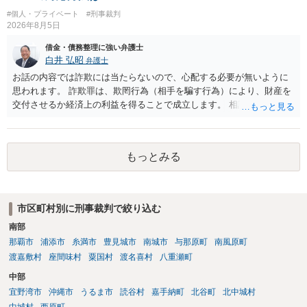
へご相談されることをお勧めはいたします。 ※余談ですが、被害者通
#個人・プライベート
#刑事裁判
知を依頼すると現在の検察庁での捜査進行や公判期日を知ることがで
2026年8月5日
きますので、送致後であれば検察庁に電話してみてください。
借金・債務整理に強い弁護士
白井 弘昭
弁護士
お話の内容では詐欺には当たらないので、心配する必要が無いように
思われます。 詐欺罪は、欺罔行為（相手を騙す行為）により、財産を
交付させるか経済上の利益を得ることで成立します。 相談者さんは、
お金が返金できないというだけで、何ら相手を騙していません。 です
ので、詐欺罪の実行行為性が無く罪に問うことはできません。 おそら
く、相手が真実を話せば警察も取り合わないと思いますが、虚偽の内
もっとみる
容を述べた場合は、捜査はあるかもしれません。 ただし、捜査におい
て、真実を説明すれば、「ちゃんと返しなさいよ」程度の注意で済む
ことだと思われます。 また、返せるお金が無いのであれば、返せない
のは致し方ありません。真摯に分割して支払うことを相手に告げてい
市区町村別に刑事裁判で絞り込む
くのみでしょう。 以上、ご参考まで。
南部
那覇市
浦添市
糸満市
豊見城市
南城市
与那原町
南風原町
渡嘉敷村
座間味村
粟国村
渡名喜村
八重瀬町
中部
宜野湾市
沖縄市
うるま市
読谷村
嘉手納町
北谷町
北中城村
中城村
西原町