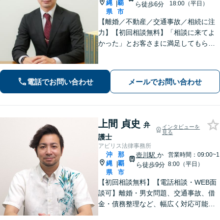
縄
覇
|
18:00（平日）
ら徒歩6分
県
市
【離婚／不動産／交通事故／相続に注
力】【初回相談無料】「相談に来てよ
かった」とお客さまに満足してもらう
ことを大切にしています！沖縄にお住
まいの方・中小企業の方を支えるべ
く、丁寧なヒアリングで皆様のお気持
電話でお問い合わせ
メールでお問い合わせ
ちに寄り添います。
上間 貞史
弁
インタビューを
見る
護士
アビリス法律事務所
沖
那
壺川駅
か
営業時間：09:00~1
縄
覇
|
8:00（平日）
ら徒歩9分
県
市
【初回相談無料】【電話相談・WEB面
談可】離婚・男女問題、交通事故、借
金・債務整理など、幅広く対応可能で
す。地域密着型の法律事務所で、ご相