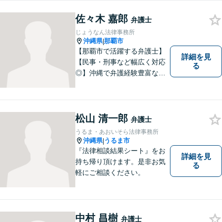
業法務・企業側労働「沖縄な
佐々木 嘉郎
らではの習慣」を熟知した弁
弁護士
護士が多数在籍。
じょうなん法律事務所
沖縄県
那覇市
|
【那覇市で活躍する弁護士】
詳細を見
【民事・刑事など幅広く対応
る
◎】沖縄で弁護経験豊富な弁
護士！スピーディな対応を心
掛け、皆様の抱える問題がで
きるだけ早く解決できるよう
尽力します！皆様のご希望を
松山 清一郎
弁護士
丁寧にお聞きします。【牧志
うるま・あおいそら法律事務所
駅・安里駅から徒歩圏】
沖縄県
うるま市
|
『法律相談結果シート』をお
詳細を見
持ち帰り頂けます。是非お気
る
軽にご相談ください。
中村 昌樹
弁護士