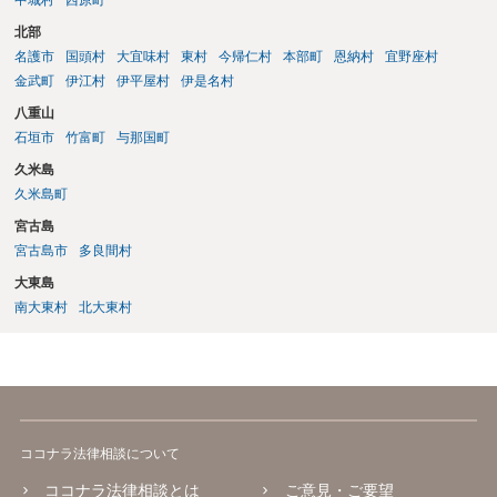
北部
名護市
国頭村
大宜味村
東村
今帰仁村
本部町
恩納村
宜野座村
金武町
伊江村
伊平屋村
伊是名村
八重山
石垣市
竹富町
与那国町
久米島
久米島町
宮古島
宮古島市
多良間村
大東島
南大東村
北大東村
ココナラ法律相談について
ココナラ法律相談とは
ご意見・ご要望