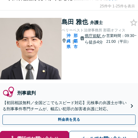
25件中 1-25件を表示
島田 雅也
弁護士
ベリーベスト法律事務所 那覇オフィス
沖
那
県庁前駅
か
営業時間：09:30~
縄
覇
|
21:00（平日）
ら徒歩4分
県
市
刑事裁判
【初回相談無料／全国どこでもスピード対応】元検事の弁護士が率い
る刑事事件専門チームが、幅広い犯罪の加害者弁護に対応。
料金表を見る