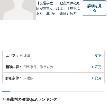
【交通事故・不動産案件の経
詳細を見
験が豊富な弁護士】【駐車場
る
あり】車でのご来所も歓迎し
ております！依頼者様のご希
望に寄り添って、将来のため
にどうしたらいいのかを考え
た提案をしていきたいと思っ
ています。【完全個室で相談
可】
エリア
沖縄県
変更
相談内容
刑事事件、刑事裁判
変更
詳細条件
未選択
変更
刑事裁判の法律Q&Aランキング