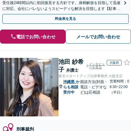
受任後24時間以内に初回接見する方針です。身柄解放を目指して迅速
に対応。会社にバレないようスピーディな解決を目指します【駐車場
完備】【離島へ出張も対応】酒気帯び運転や傷害・暴行
料金表を見る
電話でお問い合わせ
メールでお問い合わせ
池田 紗希
大阪府
インタビュ
ーを見る
子
弁護士
東京スタートアップ法律事務所 大阪支店
営業時間：0
沖縄県
か
面談方法(対面・
らも相談
電話・ビデオな
6:30~22:00
受付中
ど)は応相談
（平日）
刑事裁判