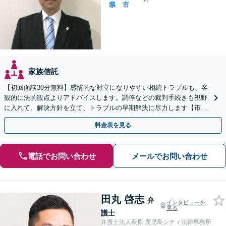
県
市
家族信託
【初回面談30分無料】感情的な対立になりやすい相続トラブルも、客
観的に法的観点よりアドバイスします。調停などの裁判手続きも視野
に入れて、解決方針を立て、トラブルの早期解決に尽力します【市役
所前2分】【休日・夜間面談OK】
料金表を見る
電話でお問い合わせ
メールでお問い合わせ
田丸 啓志
弁
インタビューを
見る
護士
弁護士法人萩原 鹿児島シティ法律事務所