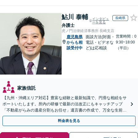
鮎川 泰輔
長崎県
インタビュ
ーを見る
弁護士
虎ノ門法律経済事務所 長崎支店
営業時間：0
鹿児島県
面談方法(対面・
からも相
電話・ビデオな
9:30~18:00
談受付中
ど)は応相談
（平日）
家族信託
【九州・沖縄エリア対応】豊富な経験と最新知識で、円滑な相続をサ
ポートいたします。所内の研修で最新の法改正にもキャッチアップ
「不動産がらみの遺産分割もお任せ」遺言書の作成で、万全な生前対
策をおこないましょう【夜間・休日面談可】
料金表を見る