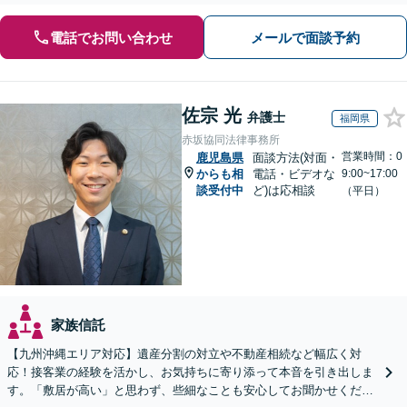
電話でお問い合わせ
メールで面談予約
佐宗 光
弁護士
福岡県
赤坂協同法律事務所
営業時間：0
鹿児島県
面談方法(対面・
からも相
電話・ビデオな
9:00~17:00
談受付中
ど)は応相談
（平日）
家族信託
【九州沖縄エリア対応】遺産分割の対立や不動産相続など幅広く対
応！接客業の経験を活かし、お気持ちに寄り添って本音を引き出しま
す。「敷居が高い」と思わず、些細なことも安心してお聞かせくださ