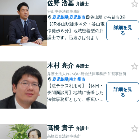
佐野 浩基
なさまと一緒に成長させてい
弁護士
ただきたい。それが私たち，
谷山中央法律事務所
みずほ法律事務所の思いで
鹿児島県
鹿児島市
谷山駅
から徒歩3分
|
す。
【JR谷山駅徒歩４分・谷山電
詳細を見
停徒歩６分】地域密着型の弁
る
護士です。迅速さは何よりの
誠実さと考えています。ぜ
ひ、お気軽にご相談くださ
い。
木村 亮介
弁護士
弁護士法人れいめい総合法律事務所 知覧事務所
鹿児島県
南九州市
|
【法テラス利用可】【休日・
詳細を見
夜間面談可】地域に密着した
る
法律事務所として、幅広い分
野に対応いたします。トラブ
ルになる前、あるいは、トラ
ブルが大きくなる前に、不安
なことやお困りごとがござい
髙橋 貴子
弁護士
ましたらお早めにご相談くだ
髙橋総合法律事務所