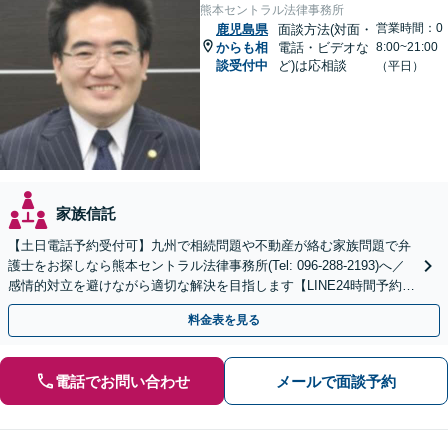
熊本セントラル法律事務所
営業時間：0
鹿児島県
面談方法(対面・
からも相
電話・ビデオな
8:00~21:00
談受付中
ど)は応相談
（平日）
家族信託
【土日電話予約受付可】九州で相続問題や不動産が絡む家族問題で弁
護士をお探しなら熊本セントラル法律事務所(Tel: 096-288-2193)へ／
感情的対立を避けながら適切な解決を目指します【LINE24時間予約受
付可】【休日・夜間相談可】
料金表を見る
電話でお問い合わせ
メールで面談予約