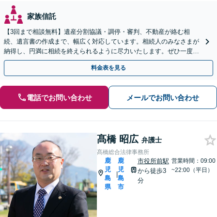
家族信託
【3回まで相談無料】遺産分割協議・調停・審判、不動産が絡む相
続、遺言書の作成まで、幅広く対応しています。相続人のみなさまが
納得し、円満に相続を終えられるように尽力いたします。ぜひ一度弁
護士にご相談ください。
料金表を見る
電話でお問い合わせ
メールでお問い合わせ
髙橋 昭広
弁護士
髙橋総合法律事務所
鹿
鹿
市役所前駅
営業時間：09:00
児
児
~22:00（平日）
から徒歩3
|
島
島
分
県
市