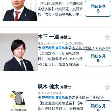
【初回相談無料】【年間相談
詳細を見
実績多数】相続問題・交通事
る
故・借金・離婚等幅広い事件
に対応しています。親しみや
すい弁護士が、依頼者様のた
めに、最良の結果を追求しま
木下 一達
す。困ったらすぐにご相談く
弁護士
ださい。
弁護士法人グレイス 鹿児島事務所
鹿児島県
鹿児島市
鹿児島中央駅
から徒歩1分
|
【全国対応】【初回相談無
詳細を見
料】ご依頼者様それぞれの状
る
況に合わせ、最適な解決策を
ご提案します。緊急のご相談
にも迅速に対応いたします。
一つひとつの問題に丁寧に向
黒木 健太
き合い、解決までしっかりサ
弁護士
ポートします。【電話・WEB
西鹿児島法律事務所
相談も対応可能】
鹿児島県
鹿児島市
高見橋駅
から徒歩1分
|
【医療過誤の経験豊富】【弁
詳細を見
護士経験10年以上】医療知識
る