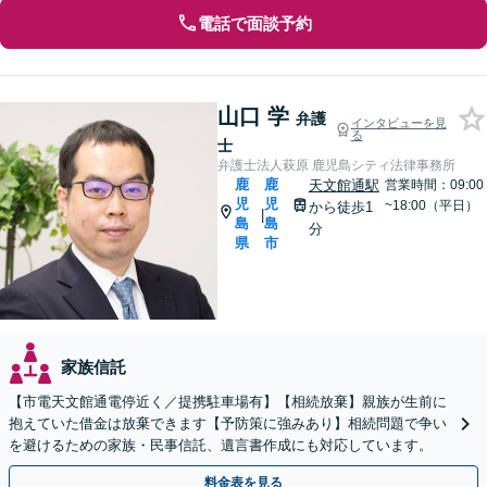
電話で面談予約
山口 学
弁護
インタビューを見
る
士
弁護士法人萩原 鹿児島シティ法律事務所
鹿
鹿
天文館通駅
営業時間：09:00
児
児
~18:00（平日）
から徒歩1
|
島
島
分
県
市
家族信託
【市電天文館通電停近く／提携駐車場有】【相続放棄】親族が生前に
抱えていた借金は放棄できます【予防策に強みあり】相続問題で争い
を避けるための家族・民事信託、遺言書作成にも対応しています。
料金表を見る