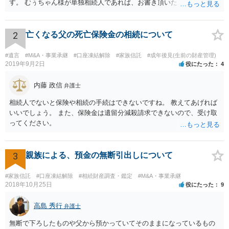
す。 むぅちゃん様が単独相続人であれば、お書き頂いたような方法で
ご主人に書面を書いてもらうことで対応は可能かと思います。 他にも
相続人おられるということであれば、他の相続人との協議が必要とな
るところです。 また、当該点とは別にご主人から貸付ではなく贈与で
2
亡くなる父の死亡保険金の相続について
あると主張される可能性がございます。 その場合には、貸付であるこ
とを伺わせる事情をどれだけ積み重ねることが出来るか、というとこ
#遺言
#M&A・事業承継
#口座凍結解除
#家族信託
#成年後見(生前の財産管理)
ろとなります。 返済の事実や、返済を約束するメール等です。 金額の
2019年9月2日
役にたった
4
大きさや状況を考えると、一つ一つの問題を解決し、万が一に備えて
おく方が宜しいかと思います。 緊急という訳ではないかと思います
内藤 政信
弁護士
が、事前準備が早い方が有効な手段が増える傾向にありますので、早
相続人でないと保険や相続の手続はできないですね。 教えてあげれば
目に弁護士を入れられることを御検討頂くと良いかと思います。
いいでしょう。 また、保険金は遺留分減殺請求できないので、受け取
ってください。
3
親族による、預金の無断引出しについて
#家族信託
#口座凍結解除
#相続財産調査・鑑定
#M&A・事業承継
2018年10月25日
役にたった
9
高島 秀行
弁護士
無断で下ろしたものや父から預かっていてそのままになっているもの