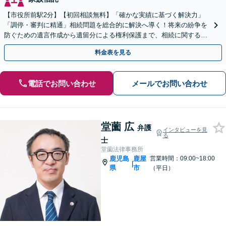
【市役所前駅2分】【初回相談無料】「確かな実績に基づく解決力」
「調停・審判に精通」相続問題を総合的に解決へ導く！将来の紛争を
防ぐための遺言作成から遺留分による権利保護まで、相続に関するあ
らゆる場面でサポート「安心の料金体系と丁寧な説明」
料金表を見る
電話でお問い合わせ
メールでお問い合わせ
堂薗 広
弁護
インタビューを見
る
士
堂薗法律事務所
鹿児島
鹿屋
営業時間：09:00~18:00
|
県
市
（平日）