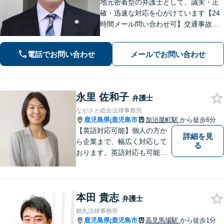
地元密着型の弁護士として、誠実・正
確・迅速な対応を心がけています【24
時間メール問い合わせ可】交通事故／
離婚／労働／不動産等のトラブルにも
幅広く対応。新しい人生のスタートを
電話でお問い合わせ
メールでお問い合わせ
切るお手伝いをします【市電水族館口
駅2分】【完全個室】
永里 佐和子
弁護士
ながさと総合法律事務所
鹿児島県
鹿児島市
加治屋町駅
から徒歩6分
|
【英語対応可能】個人の方か
詳細を見
ら企業まで、幅広く対応して
る
おります。英語対応も可能で
す。お気軽にご相談くださ
い。 Please feel free to conta
ct me for your legal troubles.
本田 貴志
弁護士
鶴丸法律事務所
鹿児島県
鹿児島市
高見馬場駅
から徒歩1分
|