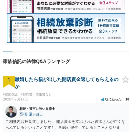
家族信託の法律Q&Aランキング
1
離婚したら親が出した開店資金返してもらえるの
か
#家族信託
#契約書・借用書なし
2020年7月17日
役にたった
18
相続・遺言に強い弁護士
髙橋 優
弁護士
ご相談内容拝見致しました。 開店資金を支出された親御さんが亡くな
られているということですと、相続が発生しているところとなりま