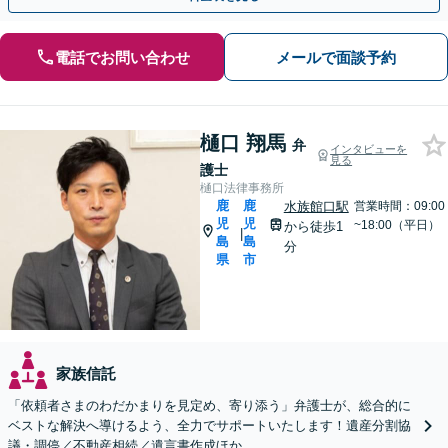
電話でお問い合わせ
メールで面談予約
樋口 翔馬
弁
インタビューを
見る
護士
樋口法律事務所
鹿
鹿
水族館口駅
営業時間：09:00
児
児
~18:00（平日）
から徒歩1
|
島
島
分
県
市
家族信託
「依頼者さまのわだかまりを見定め、寄り添う」弁護士が、総合的に
ベストな解決へ導けるよう、全力でサポートいたします！遺産分割協
議・調停／不動産相続／遺言書作成ほか