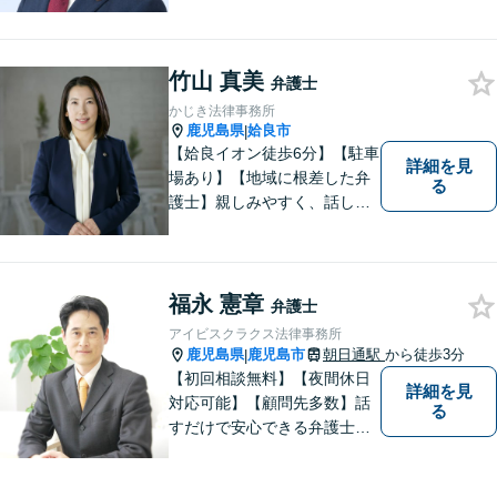
験とノウハウを生かした弁護
活動。依頼者の内面に真摯に
向き合い、多角的な視点で最
竹山 真美
適な解決策をご提案します
弁護士
かじき法律事務所
鹿児島県
姶良市
|
【姶良イオン徒歩6分】【駐車
詳細を見
場あり】【地域に根差した弁
る
護士】親しみやすく、話しや
すい、皆様にとって身近な弁
護士でありたいと思っていま
す。離婚問題／相続問題／借
金問題／交通事故など、幅広
福永 憲章
弁護士
く対応可能。お悩みの方は、
アイビスクラクス法律事務所
お気軽にご相談ください。
鹿児島県
鹿児島市
朝日通駅
から徒歩3分
|
【初回相談無料】【夜間休日
詳細を見
対応可能】【顧問先多数】話
る
すだけで安心できる弁護士を
目指しています。じっくり話
を聞き、そしてスパッと問題