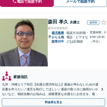
電話で面談予約
メールで面談予約
森田 孝久
弁護士
福岡県
森田法律事務所
営業時間：0
鹿児島県
面談方法(対面・
からも相
電話・ビデオな
9:00~18:30
談受付中
ど)は応相談
（平日）
家族信託
九州・沖縄エリア対応【弁護士歴25年以上】親族が争わないための遺
言書を作りたい／遺言を執行してほしい／遺産の取り分に納得がいか
ないなど、相続全般のお悩みは、経験豊富な弁護士にお任せを。複雑
な問題も粘り強く対応し、解決に導きます。
料金表を見る