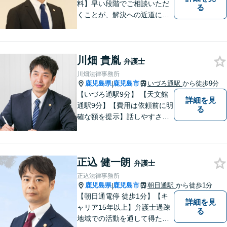
料】早い段階でご相談いただ
る
くことが、解決への近道にな
ります。これからどう動くの
がよいのか、一人で悩まず一
緒に整理していきましょう。
川畑 貴胤
どんなご相談でも、どうぞお
弁護士
気軽にお声がけください。
川畑法律事務所
【電話・WEB相談も対応可
鹿児島県
鹿児島市
いづろ通駅
から徒歩9分
|
能】
【いづろ通駅9分】 【天文館
詳細を見
通駅9分】【費用は依頼前に明
る
確な額を提示】話しやすさを
重視した対応に自信あり。依
頼者さまに納得いくまで心の
うちを話してもらったうえ
正込 健一朗
で、お悩みの解決に向けて丁
弁護士
寧にアドバイスしていきま
正込法律事務所
す。
鹿児島県
鹿児島市
朝日通駅
から徒歩1分
|
【朝日通電停 徒歩1分】【キ
詳細を見
ャリア15年以上】弁護士過疎
る
地域での活動を通して得た経