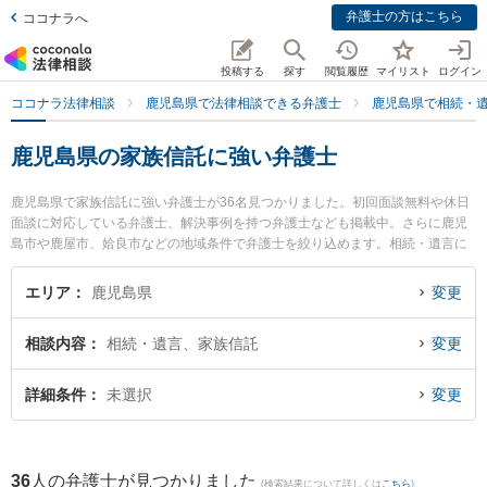
弁護士の方はこちら
ココナラへ
投稿する
探す
閲覧履歴
マイリスト
ログイン
ココナラ法律相談
鹿児島県で法律相談できる弁護士
鹿児島県で相続・
鹿児島県の家族信託に強い弁護士
鹿児島県で家族信託に強い弁護士が36名見つかりました。初回面談無料や休日
面談に対応している弁護士、解決事例を持つ弁護士なども掲載中。さらに鹿児
島市や鹿屋市、姶良市などの地域条件で弁護士を絞り込めます。相続・遺言に
関係する家族間の相続トラブルや認知症の相続、遺産分割等の細かな分野での
絞り込み検索もでき便利です。特に城山総合法律事務所の上川 清弁護士や弁護
エリア
鹿児島県
変更
士法人萩原 鹿児島シティ法律事務所の山口 学弁護士、樋口法律事務所の樋口
翔馬弁護士のプロフィール情報や弁護士費用、強みなどが注目されています。
相談内容
相続・遺言、家族信託
変更
『鹿児島県で土日や夜間に発生した家族信託のトラブルを今すぐに弁護士に相
談したい』『家族信託のトラブル解決の実績豊富な近くの弁護士を検索した
い』『初回相談無料で家族信託を法律相談できる鹿児島県内の弁護士に相談予
詳細条件
未選択
変更
約したい』などでお困りの相談者さんにおすすめです。
36
人の弁護士が見つかりました
(検索結果について詳しくは
こちら
)