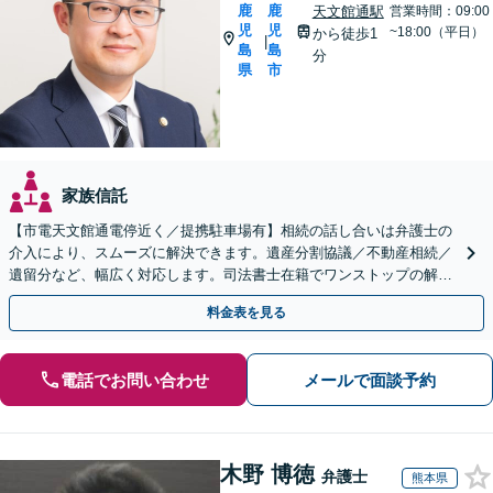
鹿
鹿
天文館通駅
営業時間：09:00
児
児
~18:00（平日）
から徒歩1
|
島
島
分
県
市
家族信託
【市電天文館通電停近く／提携駐車場有】相続の話し合いは弁護士の
介入により、スムーズに解決できます。遺産分割協議／不動産相続／
遺留分など、幅広く対応します。司法書士在籍でワンストップの解決
が可能。【夜間・休日相談可能】
料金表を見る
電話でお問い合わせ
メールで面談予約
木野 博徳
弁護士
熊本県