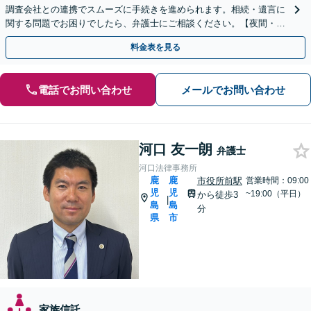
調査会社との連携でスムーズに手続きを進められます。相続・遺言に
関する問題でお困りでしたら、弁護士にご相談ください。【夜間・休
日相談可】【谷山駅9分】
料金表を見る
電話でお問い合わせ
メールでお問い合わせ
河口 友一朗
弁護士
河口法律事務所
鹿
鹿
市役所前駅
営業時間：09:00
児
児
~19:00（平日）
から徒歩3
|
島
島
分
県
市
家族信託