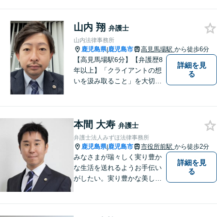
奇心をもとに、謙虚かつ誠実
にご依頼者の言葉や想いに耳
山内 翔
を傾け、依頼者の悩みに寄り
弁護士
添って助言や提案を提供して
山内法律事務所
参ります。 お気軽にご相談く
鹿児島県
鹿児島市
高見馬場駅
から徒歩6分
|
ださい。
【高見馬場駅6分】【弁護歴8
詳細を見
年以上】「クライアントの想
る
いを汲み取ること」を大切に
し弁護を行います。ご相談の
際には、皆様の胸の内を詳し
くお聞かせください。納得の
本間 大寿
いく解決になるよう、精一杯
弁護士
尽力いたします。【対応分野
弁護士法人みずほ法律事務所
多数！】
鹿児島県
鹿児島市
市役所前駅
から徒歩2分
|
みなさまが瑞々しく実り豊か
詳細を見
な生活を送れるようお手伝い
る
がしたい。実り豊かな美しい
国を作る一助になりたい。
「実る程首を垂れる稲穂か
な」という初心を大切に，み