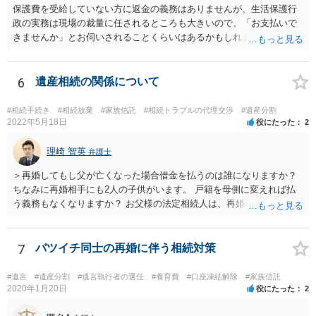
保護費を受給していない方に返金の義務はありませんが、生活保護行
政の実務は現場の裁量に任されるところも大きいので、「お支払いで
きませんか」とお伺いされることくらいはあるかもしれません。 通報
するかどうかは、あなたとお父さんの妹さんとの関係などを総合的に
考えてご判断いただくのが良いと思います。
6
遺産相続の関係について
#相続手続き
#相続放棄
#家族信託
#相続トラブルの代理交渉
#遺産分割
2022年5月18日
役にたった
2
理崎 智英
弁護士
＞再婚してもし父が亡くなった場合借金を払うのは誰になりますか？
ちなみに再婚相手にも2人の子供がいます。 戸籍を母側に変えれば払
う義務もなくなりますか？ お父様の法定相続人は、再婚相手とご相談
者様なので、お父様の借金はご相談者様も相続することになります。
戸籍がどこにあるのかは関係ありません。 ただし、お父様が亡くなっ
たことを知ってから３か月以内に家庭裁判所にて「相続放棄」の手続
7
バツイチ同士の再婚に伴う相続対策
をすれば、ご相談者様はお父様の借金は相続しません。
#遺言
#遺産分割
#遺言執行者の選任
#養育費
#口座凍結解除
#家族信託
2020年1月20日
役にたった
2