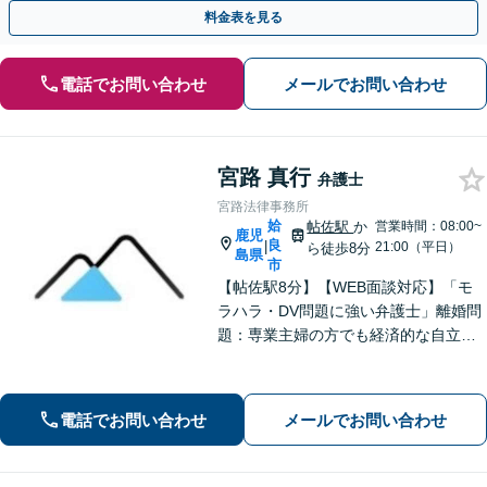
い【初回相談無料】【夜間・休日相談可】
料金表を見る
電話でお問い合わせ
メールでお問い合わせ
宮路 真行
弁護士
宮路法律事務所
姶
帖佐駅
か
営業時間：08:00~
鹿児
良
|
21:00（平日）
ら徒歩8分
島県
市
【帖佐駅8分】【WEB面談対応】「モ
ラハラ・DV問題に強い弁護士」離婚問
題：専業主婦の方でも経済的な自立に
向けた道筋を示し、新しい人生のスタ
ートをバックアップ「借金問題：毎月
の返済に追われる自転車操業状態の方
電話でお問い合わせ
メールでお問い合わせ
もご相談ください」【休日・夜間相談
可】