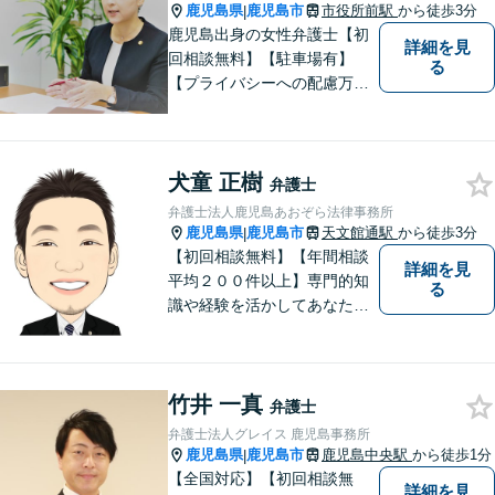
さい。
鹿児島県
鹿児島市
市役所前駅
から徒歩3分
|
鹿児島出身の女性弁護士【初
詳細を見
回相談無料】【駐車場有】
る
【プライバシーへの配慮万
全】
犬童 正樹
弁護士
弁護士法人鹿児島あおぞら法律事務所
鹿児島県
鹿児島市
天文館通駅
から徒歩3分
|
【初回相談無料】【年間相談
詳細を見
平均２００件以上】専門的知
る
識や経験を活かしてあなたの
心をあおぞらにします！債務
整理、離婚や不倫などの男女
問題、相続、交通事故、私選
竹井 一真
弁護などに強い弁護士です。
弁護士
「鹿児島あおぞら法律事務
弁護士法人グレイス 鹿児島事務所
所」で検索。
鹿児島県
鹿児島市
鹿児島中央駅
から徒歩1分
|
【全国対応】【初回相談無
詳細を見