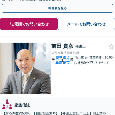
料金表を見る
電話でお問い合わせ
メールでお問い合わせ
前田 貴彦
弁護士
東部令和法律事務所
谷山駅
か
営業時間：10:00~
鹿児
鹿児
|
島県
島市
23:59（平日）
ら徒歩9分
家族信託
【対応件数約50件】【初回相談無料】【弁護士歴10年以上】他士業や