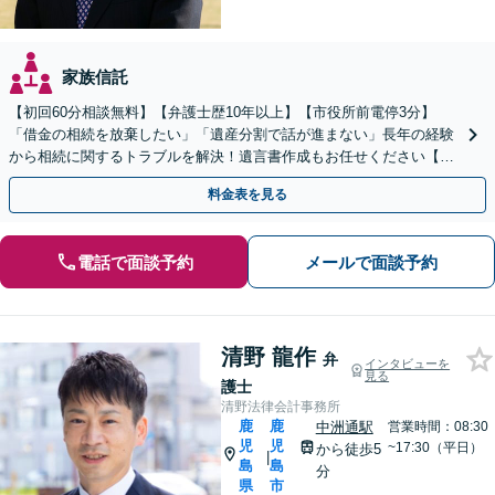
家族信託
【初回60分相談無料】【弁護士歴10年以上】【市役所前電停3分】
「借金の相続を放棄したい」「遺産分割で話が進まない」長年の経験
から相続に関するトラブルを解決！遺言書作成もお任せください【出
張遺言書作成サービス有り】
料金表を見る
電話で面談予約
メールで面談予約
清野 龍作
弁
インタビューを
見る
護士
清野法律会計事務所
鹿
鹿
中洲通駅
営業時間：08:30
児
児
~17:30（平日）
から徒歩5
|
島
島
分
県
市