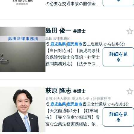
の必要な交通事故の賠償金請
求、後遺障害等級申請はお任
せ。手術後の後遺症に疑問の
ある人もお気軽にご相談くだ
島田 俊一
さい。依頼者様との信頼関係
弁護士
を大切に解決へ向けて尽力い
島田法律事務所
たします。【休日・夜間対応
鹿児島県
鹿児島市
上塩屋駅
から徒歩6分
|
可】
【当日対応可】【鹿児島県社
詳細を見
会保険労務士会登録・社労士
る
顧問業務対応】【法テラス対
応】【初回３０分無料】【上
塩屋電停から徒歩6分】【駐車
場有り】
萩原 隆志
弁護士
弁護士法人萩原 鹿児島シティ法律事務所
鹿児島県
鹿児島市
天文館通駅
から徒歩1分
|
【天文館通駅1分】【駐車場
詳細を見
有】【完全個室で相談可】豊
る
富な企業法務実務経験、依頼
業務解決実績、旺盛な知的好