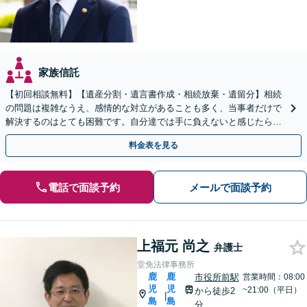
家族信託
【初回相談無料】【遺産分割・遺言書作成・相続放棄・遺留分】相続
の問題は複雑なうえ、感情的な対立があることも多く、当事者だけで
解決するのはとても困難です。自分達では手に負えないと感じたら、
お早めにご相談ください。
料金表を見る
電話で面談予約
メールで面談予約
上福元 尚之
弁護士
堂免法律事務所
鹿
鹿
市役所前駅
営業時間：08:00
児
児
~21:00（平日）
から徒歩2
|
島
島
分