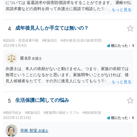
については 返還請求や損害賠償請求をすることができます。 通帳や払
戻請求書などの資料を持って弁護士に面談で相談した方がよいと思い
ます。
4
成年後見人しか手立ては無いの？
#認知症・意思疎通不能
#家族信託
#成年後見(生前の財産管理)
2023年1月4日
役にたった
3
匿名B
弁護士
弁護士は、本人の依頼がないと動けません。つまり、家族の依頼では
無理ということになるかと思います。家族間争いごとがなければ、後
見人候補者をたてて、その方に後見人になってもらう手続をすすめた
ほうが、今後もいろいろやりやすくなると思います。
5
生活保護に関しての悩み
#相続手続き
#家族信託
#家族間の相続トラブル
#相続税対策
2022年11月14日
役にたった
5
寺林 智栄
弁護士