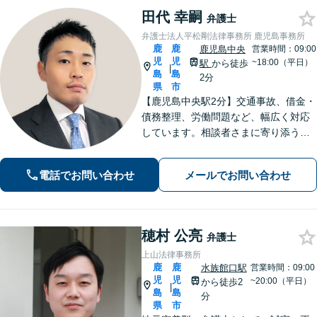
田代 幸嗣
弁護士
弁護士法人平松剛法律事務所 鹿児島事務所
鹿
鹿
鹿児島中央
営業時間：09:00
児
児
~18:00（平日）
駅
から徒歩
|
島
島
2分
県
市
【鹿児島中央駅2分】交通事故、借金・
債務整理、労働問題など、幅広く対応
しています。相談者さまに寄り添うこ
とを大切にし、一つひとつの案件に誠
心誠意を尽くしています。ぜひご相談
電話でお問い合わせ
メールでお問い合わせ
ください。【弁護士歴10年以上】
穂村 公亮
弁護士
上山法律事務所
鹿
鹿
水族館口駅
営業時間：09:00
児
児
~20:00（平日）
から徒歩2
|
島
島
分
県
市