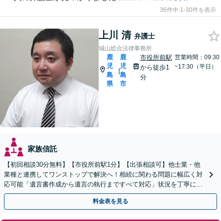
36件中 1-30件を表示
上川 清
弁護士
城山総合法律事務所
鹿
鹿
市役所前駅
営業時間：09:30
児
児
~17:30（平日）
から徒歩1
|
島
島
分
県
市
家族信託
【初回相談30分無料】【市役所前駅1分】【出張相談可】他士業・他
業種と連携してワンストップで解決へ！相続に関わる問題に幅広く対
応可能「遺言書作成から遺言の執行まですべて対応」状況を丁寧にヒ
アリングしたうえで、最適な解決策をご提案いたします
料金表を見る