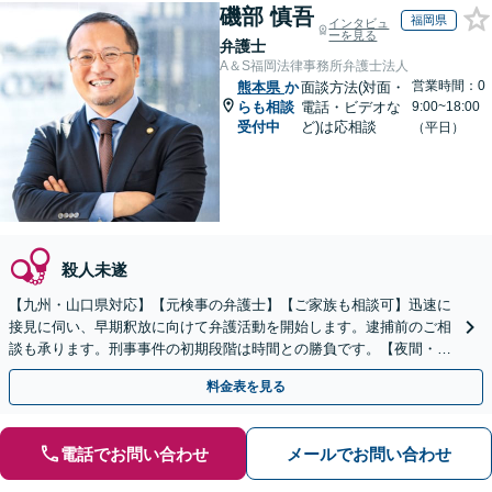
磯部 慎吾
福岡県
インタビュ
ーを見る
弁護士
A＆S福岡法律事務所弁護士法人
営業時間：0
熊本県
か
面談方法(対面・
らも相談
電話・ビデオな
9:00~18:00
受付中
ど)は応相談
（平日）
殺人未遂
【九州・山口県対応】【元検事の弁護士】【ご家族も相談可】迅速に
接見に伺い、早期釈放に向けて弁護活動を開始します。逮捕前のご相
談も承ります。刑事事件の初期段階は時間との勝負です。【夜間・休
日対応】【完全個室】【天神駅3分】
料金表を見る
電話でお問い合わせ
メールでお問い合わせ