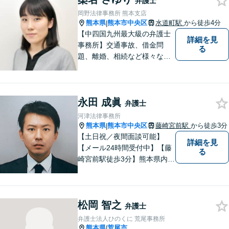
弁護士
指します【LINE対応】
岡野法律事務所 熊本支店
熊本県
熊本市中央区
水道町駅
から徒歩4分
|
【中四国九州最大級の弁護士
詳細を見
事務所】交通事故、借金問
る
題、離婚、相続など様々な問
題について、「何度でも無
料」の相談を行っています！
まずはお気軽にご相談くださ
永田 成眞
い！
弁護士
河津法律事務所
熊本県
熊本市中央区
藤崎宮前駅
から徒歩3分
|
【土日祝／夜間面談可能】
詳細を見
【メール24時間受付中】【藤
る
崎宮前駅徒歩3分】熊本県内及
び周辺地域から法律相談受付
中です。交通事故・男女関係
等の問題から、刑事、経営者
松岡 智之
の方の契約関係トラブルまで
弁護士
幅広くご相談いただいており
弁護士法人ひのくに 荒尾事務所
ます。お気軽にご相談くださ
熊本県
荒尾市
|