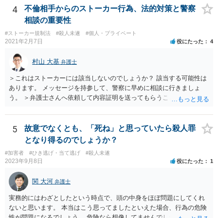
4
不倫相手からのストーカー行為、法的対策と警察
相談の重要性
#ストーカー規制法
#殺人未遂
#個人・プライベート
2021年2月7日
役にたった
4
村山 大基
弁護士
＞これはストーカーには該当しないのでしょうか？ 該当する可能性は
あります。 メッセージを持参して、警察に早めに相談に行きましょ
う。 ＞弁護士さんへ依頼して内容証明を送ってもらうことは可能なの
でしょうか？ 可能です。ただ、内容証明というのは、「一定の内容の
書面を送ったことを証明する」郵便で、 相手の行動を止める、という
意味では通常の手紙同様の警告にしかなりません。 危害に対する心配
5
故意でなくとも、「死ね」と思っていたら殺人罪
もなさっておられますので、弁護士に依頼するかどうかはともかく、
となり得るのでしょうか？
まずは警察に相談に行くのが良いと思います。
#加害者
#ひき逃げ・当て逃げ
#殺人未遂
2023年9月8日
役にたった
1
関 大河
弁護士
実務的にはわざとしたという時点で、頭の中身をほぼ問題にしてくれ
ないと思います。 本当はこう思ってましたといえた場合、行為の危険
性が問題になるでしょう。 危険なら想像してませんでしたはなかなか