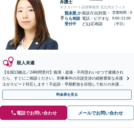
弁護士
ネクスパート法律事務所 北九州オフィス
営業時間：0
熊本県
か
面談方法(対面・
らも相談
電話・ビデオな
9:00~21:00
受付中
ど)は応相談
（平日）
殺人未遂
【全国13拠点／24時間受付】痴漢・盗撮・不同意わいせつで逮捕され
たら、すぐにご相談ください。刑事事件の示談交渉の経験豊富な弁護
士がスピード対応します！不起訴・早期釈放を目指して粘りの弁護活
動を行います。
料金表を見る
電話でお問い合わせ
メールでお問い合わせ