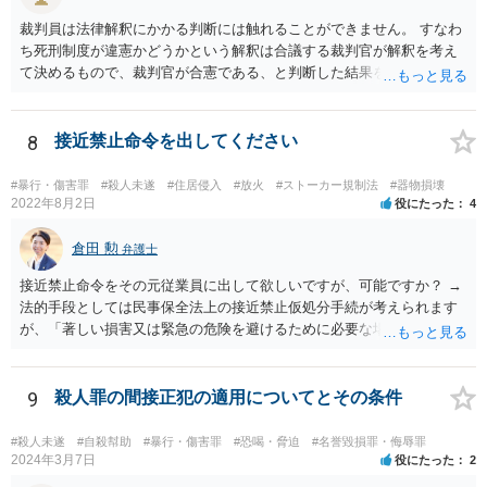
裁判員は法律解釈にかかる判断には触れることができません。 すなわ
ち死刑制度が違憲かどうかという解釈は合議する裁判官が解釈を考え
て決めるもので、裁判官が合憲である、と判断した結果を前提として
量刑を決める必要があります。 裁判員は解釈を展開して評議を行うこ
とはできないものと考えられます。 裁判員の参加する刑事裁判に関す
る法律6条2項 前項に規定する場合において、次に掲げる裁判所の判断
8
接近禁止命令を出してください
は、構成裁判官の合議による。 一 法令の解釈に係る判断
#暴行・傷害罪
#殺人未遂
#住居侵入
#放火
#ストーカー規制法
#器物損壊
2022年8月2日
役にたった
4
倉田 勲
弁護士
接近禁止命令をその元従業員に出して欲しいですが、可能ですか？ →
法的手段としては民事保全法上の接近禁止仮処分手続が考えられます
が、「著しい損害又は緊急の危険を避けるために必要な場合」（保全
の必要性）であることを疎明する必要があります。この保全の必要性
のハードルは一般的に高いので、過去に支店に来て営業妨害を現にし
たことがあるなどの会社に著しい損害や緊急の危険が生じることを裏
9
殺人罪の間接正犯の適用についてとその条件
付ける事情がなければ保全の必要性が認められる可能性は低いと思わ
れます。この場では一般的な回答しかできませんので、法務担当の方
#殺人未遂
#自殺幇助
#暴行・傷害罪
#恐喝・脅迫
#名誉毀損罪・侮辱罪
とよくご相談ください。
2024年3月7日
役にたった
2