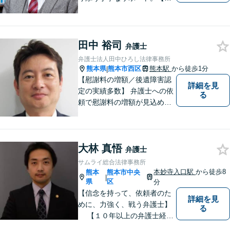
金・債務整理】将来を見据え
た最善策をご提案【労働・雇
用】証拠集めから手厚くサポ
ート。企業からのご相談も承
田中 裕司
弁護士
ります【交通事故】弁護士費
弁護士法人田中ひろし法律事務所
用特約の利用可【夜間・休日
熊本県
熊本市西区
熊本駅
から徒歩1分
|
面談可】
【慰謝料の増額／後遺障害認
詳細を見
定の実績多数】 弁護士への依
る
頼で慰謝料の増額が見込めま
す【破産・任意整理・個人再
生に対応】ご希望に沿った債
務整理をご提案【遺産相続の
大林 真悟
ノウハウ多数】相続手続きか
弁護士
ら遺言書までトータルサポー
サムライ総合法律事務所
ト【JR熊本駅から徒歩1分】
本妙寺入口駅
から徒歩8
熊本
熊本市中央
|
県
区
分
【信念を持って、依頼者のた
詳細を見
めに、力強く、戦う弁護士】
る
【１０年以上の弁護士経
験】 【①交通事故、②離婚