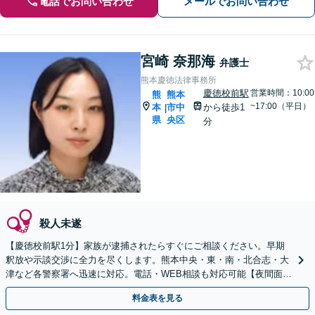
電話でお問い合わせ
メールでお問い合わせ
宮崎 奈那海
弁護士
熊本慶徳法律事務所
慶徳校前駅
営業時間：10:00
熊
熊本
~17:00（平日）
本
市中
から徒歩1
|
県
央区
分
殺人未遂
【慶徳校前駅1分】家族が逮捕されたらすぐにご相談ください。早期
釈放や示談交渉に全力を尽くします。熊本中央・東・南・北合志・大
津など各警察署へ迅速に対応。電話・WEB相談も対応可能【夜間面談
可】
料金表を見る