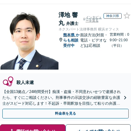
澤地 響
神奈川県
インタビュ
ーを見る
丸
弁護士
ネクスパート法律事務所 横浜オフィス
営業時間：0
熊本県
か
面談方法(対面・
らも相談
電話・ビデオな
9:00~21:00
受付中
ど)は応相談
（平日）
殺人未遂
【全国13拠点／24時間受付】痴漢・盗撮・不同意わいせつで逮捕され
たら、すぐにご相談ください。刑事事件の示談交渉の経験豊富な弁護
士がスピード対応します！不起訴・早期釈放を目指して粘りの弁護活
動を行います。
料金表を見る