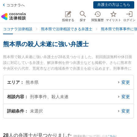
弁護士の方はこちら
ココナラへ
投稿する
探す
閲覧履歴
マイリスト
ログイン
ココナラ法律相談
熊本県で法律相談できる弁護士
熊本県で刑事事件に
熊本県の殺人未遂に強い弁護士
熊本県で殺人未遂に強い弁護士が28名見つかりました。初回面談無料や休日面
談に対応している弁護士、解決事例を持つ弁護士なども掲載中。さらに熊本市
中央区や八代市、荒尾市などの地域条件で弁護士を絞り込めます。刑事事件に
関係する加害者側や少年犯罪、再犯・前科あり等の細かな分野での絞り込み検
索もでき便利です。特に春田法律事務所 熊本オフィスの井手 俊輔弁護士や熊本
エリア
熊本県
変更
慶徳法律事務所の宮崎 奈那海弁護士、熊本セントラル法律事務所の木野 博徳弁
護士のプロフィール情報や弁護士費用、強みなどが注目されています。『熊本
相談内容
刑事事件、殺人未遂
変更
県で土日や夜間に発生した殺人未遂のトラブルを今すぐに弁護士に相談した
い』『殺人未遂のトラブル解決の実績豊富な近くの弁護士を検索したい』『初
回相談無料で殺人未遂を法律相談できる熊本県内の弁護士に相談予約したい』
詳細条件
未選択
変更
などでお困りの相談者さんにおすすめです。
28
人の弁護士が見つかりました
(検索結果について詳しくは
こちら
)