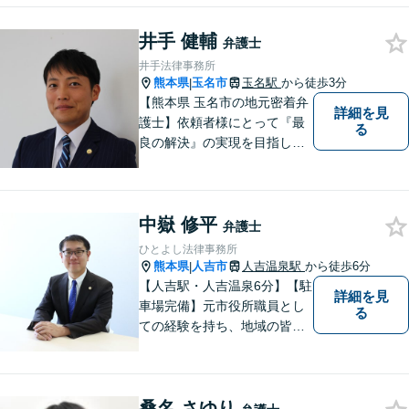
等の男女トラブル、③顧問弁
護の３つの分野に力を注ぐ弁
井手 健輔
弁護士
護士】
井手法律事務所
熊本県
玉名市
玉名駅
から徒歩3分
|
【熊本県 玉名市の地元密着弁
詳細を見
護士】依頼者様にとって『最
る
良の解決』の実現を目指しま
す。お悩みの方はお気軽にご
相談ください。
中嶽 修平
弁護士
ひとよし法律事務所
熊本県
人吉市
人吉温泉駅
から徒歩6分
|
【人吉駅・人吉温泉6分】【駐
詳細を見
車場完備】元市役所職員とし
る
ての経験を持ち、地域の皆さ
まの暮らしに近い立場で多く
の声に触れてきました。人
吉・球磨地域の方々のため、
桑名 さゆり
懇切丁寧に対応し、解決を目