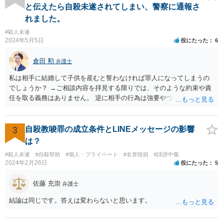
と伝えたら自殺未遂されてしまい、警察に通報さ
れました。
#殺人未遂
2024年5月5日
役にたった
6
倉田 勲
弁護士
私は相手に結婚して子供を産むと誓わなければ罪人になってしまうの
でしょうか？ →ご相談内容を拝見する限りでは、そのような約束や責
任を取る義務はありません。 逆に相手の行為は強要やつきまとい行為
に該当する可能性がありますので、そのような連絡が続くのであれば
あなたの側も警察にご相談された方がいいでしょう。
3
自殺教唆罪の成立条件とLINEメッセージの影響
は？
#殺人未遂
#自殺幇助
#個人・プライベート
#名誉毀損
#誹謗中傷
2024年2月26日
役にたった
5
佐藤 充崇
弁護士
結論は同じです。答えは変わらないと思います。