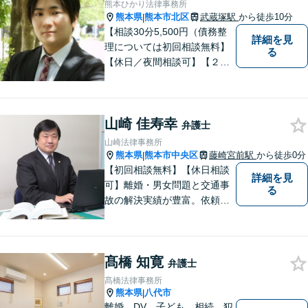
熊本ひかり法律事務所
熊本県
熊本市北区
武蔵塚駅
から徒歩10分
|
【相談30分5,500円（債務整
詳細を見
理については初回相談無料】
る
【休日／夜間相談可】【２０
時まで電話予約受付対応】
【法律相談実績１０００件以
上】
山崎 佳寿幸
弁護士
山崎法律事務所
熊本県
熊本市中央区
藤崎宮前駅
から徒歩0分
|
【初回相談無料】【休日相談
詳細を見
可】離婚・男女問題と交通事
る
故の解決実績が豊富。依頼者
様にとって力強い法的パート
ナーとして尽力いたします。
企業法務のご相談もお任せく
髙橋 知寛
ださい。【熊本市中心部】地
弁護士
域に密着した町医者みたいな
髙橋法律事務所
弁護士です。
熊本県
八代市
|
離婚 DV 子ども 相続 犯