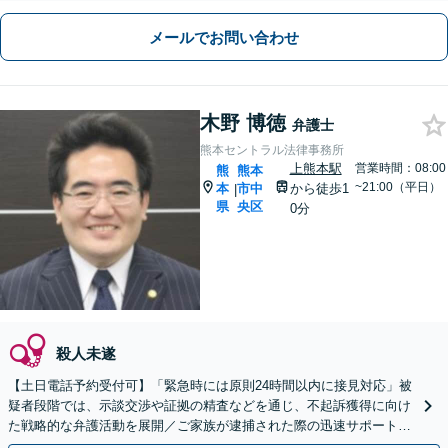
メールでお問い合わせ
木野 博徳
弁護士
熊本セントラル法律事務所
上熊本駅
営業時間：08:00
熊
熊本
~21:00（平日）
本
市中
から徒歩1
|
県
央区
0分
殺人未遂
【土日電話予約受付可】「緊急時には原則24時間以内に接見対応」被
疑者段階では、示談交渉や証拠の精査などを通じ、不起訴獲得に向け
た戦略的な弁護活動を展開／ご家族が逮捕された際の迅速サポート
【LINE24時間予約受付可】【休日・夜間相談可】