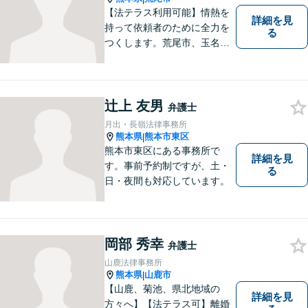
い。
【法テラス利用可能】情熱を
詳細を見
持って依頼者のために全力を
る
つくします。荒尾市、玉名郡
市などの県北や福岡県大牟田
市、みやま市なども対応可
能。個人、企業どちらの案件
にも対応可能ですのでお気軽
辻上 友男
弁護士
にご相談ください。【幅広い
月出・長嶺法律事務所
案件のご相談可能】
熊本県
熊本市東区
|
熊本市東区にある事務所で
詳細を見
す。事前予約制ですが、土・
る
日・夜間も対応しています。
岡部 秀幸
弁護士
山鹿法律事務所
熊本県
山鹿市
|
【山鹿、菊池、県北地域の
詳細を見
方々へ】【法テラス可】離婚