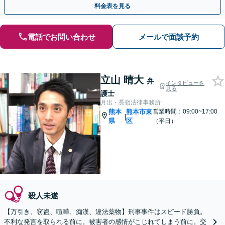
料金表を見る
電話でお問い合わせ
メールで面談予約
立山 晴大
弁
インタビューを
見る
護士
月出・長嶺法律事務所
熊本
熊本市東
営業時間：09:00~17:00
|
県
区
（平日）
殺人未遂
【万引き、窃盗、喧嘩、痴漢、違法薬物】刑事事件はスピード勝負。
不利な発言を取られる前に。被害者の感情がこじれてしまう前に。交