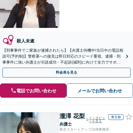
殺人未遂
【刑事事件でご家族が逮捕されたら】【弁護士待機中/当日中の電話相
談可(予約制)】警察署への接見は即日対応のスピード重視、逮捕・刑
事事件に強い弁護士が示談成功・不起訴(減刑)に向けて全力でサポー
トします。【加害者側の相談専門】
料金表を見る
電話でお問い合わせ
メールでお問い合わせ
瀧澤 花梨
東京都
インタビュ
ーを見る
弁護士
東京スタートアップ法律事務所