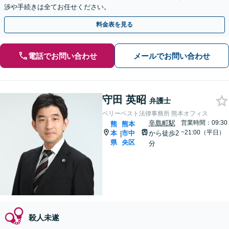
渉や手続きは全てお任せください。
料金表を見る
電話でお問い合わせ
メールでお問い合わせ
守田 英昭
弁護士
ベリーベスト法律事務所 熊本オフィス
辛島町駅
営業時間：09:30
熊
熊本
~21:00（平日）
本
市中
から徒歩2
|
県
央区
分
殺人未遂