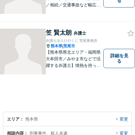
る
／相続／交通事故など幅広く
対応◎新しく生まれ変わった
「山鹿法律事務所」は、いっ
そう地域に法的サービスを提
供してまいります。お気軽に
笠 賢太朗
弁護士
ご相談を！
弁護士法人ひのくに 荒尾事務所
熊本県
荒尾市
|
【熊本県県北エリア・福岡県
詳細を見
大牟田市／みやま市などで活
る
躍する弁護士】情熱を持って
依頼者のために全力を尽くす
ことをモットーに、皆様の問
題に1つ1つ丁寧に取り組みま
す。離婚 、相続、交通事故、
企業法務など幅広いお困りご
とに対応可能です！
エリア
熊本県
変更
相談内容
刑事事件、殺人未遂
変更