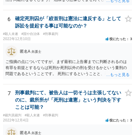
難しいと思いますよ。
6
確定死刑囚が「絞首刑は憲法に違反する」として
訴訟を提起する事は可能なのか？
#殺人未遂
#国や自治体
#刑事裁判
2022年12月10日
役にたった
3
匿名A
弁護士
ご指摘の点についてですが、まず最初に上告審までに判断されるのは
有罪を前提とするならば死刑か死刑以外の刑を受けるかという量刑の
問題であるということです。 死刑にするということと、死刑の方法に
ついて問題視するというのはレベルが違います。 死刑が合憲であると
いう前提としても、仮に絞首刑が残虐な方法であって憲法に違反する
ならば絞首刑によっては死刑にすることができません。 例えば薬を飲
7
刑事裁判にて、被告人は一切そうは主張してない
ませることによって死に至らしめる方法は残虐ではない、となるかも
のに、裁所所が「死刑は違憲」という判決を下す
しれませんので、この方法なら死刑を行えるということになります。
ことは可能？
そのため、死刑にすべきではないということと、死刑の方法を絞首刑
#裁判員裁判
#殺人未遂
#刑事裁判
にすべきではない、という話は少し段階が違う話となると思います。
2022年12月4日
役にたった
3
匿名A
弁護士