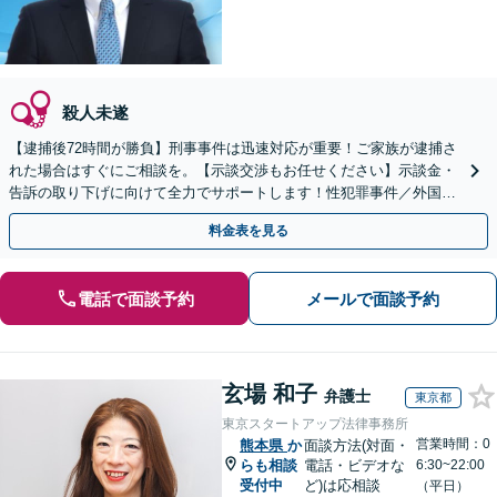
殺人未遂
【逮捕後72時間が勝負】刑事事件は迅速対応が重要！ご家族が逮捕さ
れた場合はすぐにご相談を。【示談交渉もお任せください】示談金・
告訴の取り下げに向けて全力でサポートします！性犯罪事件／外国人
事件／少年事件など実績豊富。
料金表を見る
電話で面談予約
メールで面談予約
玄場 和子
弁護士
東京都
東京スタートアップ法律事務所
営業時間：0
熊本県
か
面談方法(対面・
らも相談
電話・ビデオな
6:30~22:00
受付中
ど)は応相談
（平日）