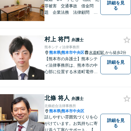
詳細を見
罪被害 交通事故 借金問
る
題 企業法務 法律顧問
各種法律問題取扱有 【女性
スタッフ常駐】【個室相談】
【バリアフリー】
村上 将門
弁護士
熊本シティ法律事務所
熊本県
熊本市中央区
水道町駅
から徒歩2分
|
【熊本市の弁護士】熊本シテ
詳細を見
ィ法律事務所は、熊本市の中
る
心部に位置する水道町電停よ
り徒歩2分。 お客様の要望に
沿う方法・内容を重視した法
的サービスをご提供いたしま
北條 将人
す。
弁護士
北條総合法律事務所
熊本県
熊本市中央区
|
話しやすい雰囲気づくりを心
詳細を見
がけています。お気持ちに寄
る
り添う丁寧なサポート。【借