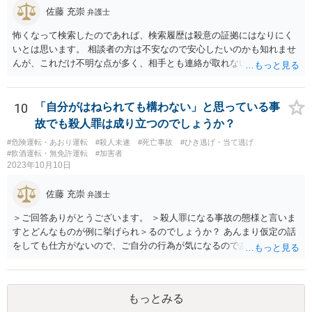
佐藤 充崇
弁護士
怖くなって検索したのであれば、検索履歴は殺意の証拠にはなりにく
いとは思います。 相談者の方は不安なので安心したいのかも知れませ
んが、これだけ不明な点が多く、相手とも連絡が取れないとなると、
多分相談者の方が安心する結論は出せないでしょう。気持ちはお察し
しますが・・・ それでもどうしても気になるようなら、弁護士に予約
取って相談すべきです。 正直、今後こういうことをしないよう気を付
10
「自分がはねられても構わない」と思っている事
けて、あとは警察が来たり民事訴訟の訴状等が家に届いたらその時考
故でも殺人罪は成り立つのでしょうか？
えるしかないように思います。
#危険運転・あおり運転
#殺人未遂
#死亡事故
#ひき逃げ・当て逃げ
#飲酒運転・無免許運転
#加害者
2023年10月10日
佐藤 充崇
弁護士
＞ご回答ありがとうございます。 ＞殺人罪になる事故の態様と言いま
すとどんなものが例に挙げられ＞るのでしょうか？ あんまり仮定の話
をしても仕方がないので、ご自分の行為が気になるのであれば、何を
して、どう人を死なせてしまったかもしれないのか書いて質問をする
か、直接弁護士に相談に行くかしたほうがいいと思います。 殺人罪に
なりうる事故の態様だと、自転車が改造自転車か何かで時速１００キ
もっとみる
ロや１５０キロくらい出していれば殺人罪の実行行為性は認められる