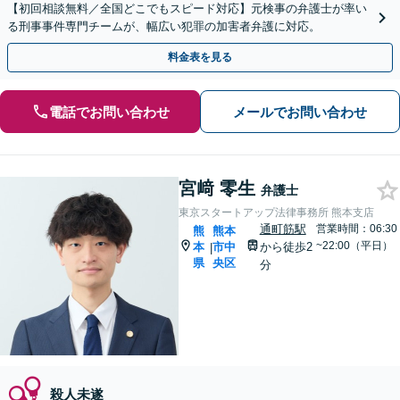
【初回相談無料／全国どこでもスピード対応】元検事の弁護士が率い
る刑事事件専門チームが、幅広い犯罪の加害者弁護に対応。
料金表を見る
電話でお問い合わせ
メールでお問い合わせ
宮﨑 零生
弁護士
東京スタートアップ法律事務所 熊本支店
通町筋駅
営業時間：06:30
熊
熊本
~22:00（平日）
本
市中
から徒歩2
|
県
央区
分
殺人未遂