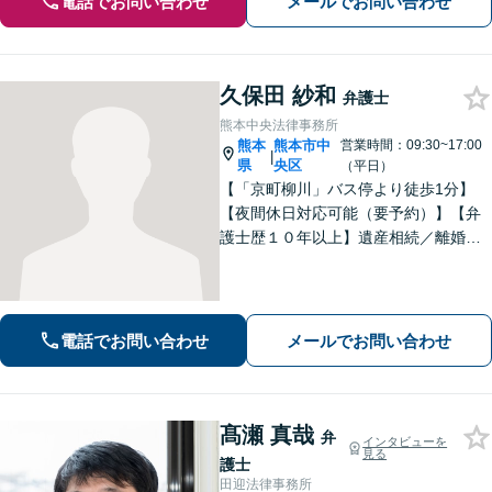
電話でお問い合わせ
メールでお問い合わせ
久保田 紗和
弁護士
熊本中央法律事務所
熊本
熊本市中
営業時間：09:30~17:00
|
県
央区
（平日）
【「京町柳川」バス停より徒歩1分】
【夜間休日対応可能（要予約）】【弁
護士歴１０年以上】遺産相続／離婚・
男女問題／労働問題などの分野に対応
可能。悩みを真剣に受け止め、共に闘
える弁護士であることを心がけていま
す。お気軽にご相談ください。
電話でお問い合わせ
メールでお問い合わせ
髙瀬 真哉
弁
インタビューを
見る
護士
田迎法律事務所