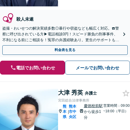
殺人未遂
盗撮・わいせつの解決実績多数◎暴行や窃盗なども幅広く対応。☎️警
察に呼び出されている方▶︎電話相談0円！スピード勝負の刑事事件、
不利になる前にご相談を！冤罪の弁護経験あり。更生のサポートもお
任せ【事務所の相談年間200件以上】【土日祝対応】
料金表を見る
電話でお問い合わせ
メールでお問い合わせ
大津 秀英
弁護士
宮田総合法律事務所
慶徳校前駅
営業時間：09:00
熊
熊本
~18:00（平日）
本
市中
から徒歩1
|
県
央区
分