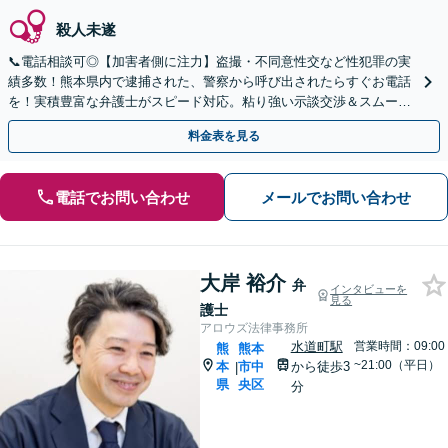
殺人未遂
📞電話相談可◎【加害者側に注力】盗撮・不同意性交など性犯罪の実
績多数！熊本県内で逮捕された、警察から呼び出されたらすぐお電話
を！実積豊富な弁護士がスピード対応。粘り強い示談交渉＆スムーズ
な身柄解放に向け尽力【事務所の相談年間200件以上】
料金表を見る
電話でお問い合わせ
メールでお問い合わせ
大岸 裕介
弁
インタビューを
見る
護士
アロウズ法律事務所
水道町駅
営業時間：09:00
熊
熊本
~21:00（平日）
本
市中
から徒歩3
|
県
央区
分