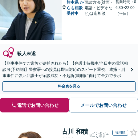
営業時間：0
熊本県
か
面談方法(対面・
らも相談
電話・ビデオな
6:30~22:00
受付中
ど)は応相談
（平日）
殺人未遂
【刑事事件でご家族が逮捕されたら】【弁護士待機中/当日中の電話相
談可(予約制)】警察署への接見は即日対応のスピード重視、逮捕・刑
事事件に強い弁護士が示談成功・不起訴(減刑)に向けて全力でサポー
トします。【加害者側の相談専門】
料金表を見る
電話でお問い合わせ
メールでお問い合わせ
古川 和積
福岡県
インタビュ
ーを見る