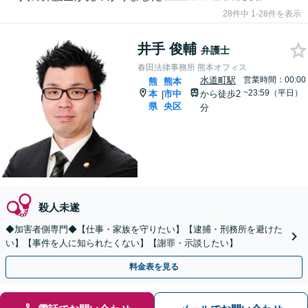
28件中 1-28件を表示
井手 俊輔
弁護士
春田法律事務所 熊本オフィス
水道町駅
営業時間：00:00
熊
熊本
~23:59（平日）
本
市中
から徒歩2
|
県
央区
分
殺人未遂
◆加害者側専門◆【仕事・家族を守りたい】【逮捕・刑務所を避けた
い】【事件を人に知られたくない】【謝罪・示談したい】
料金表を見る