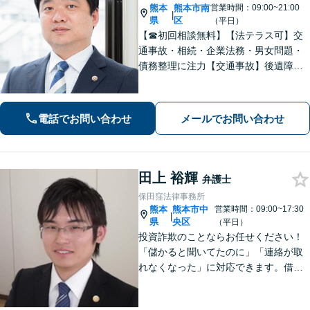
熊本
熊本市南
営業時間：09:00~21:00
|
県
区
（平日）
【☎︎初回相談無料】【法テラス可】交
通事故・相続・企業法務・男女問題・
債務整理に注力【交通事故】後遺障害
等級認定に詳しい！物損事故から重
症・死亡事故まで幅広く対応【相続】
もご相談ください【駐車場あり】
電話でお問い合わせ
メールでお問い合わせ
田上 裕輝
弁護士
保田窪法律事務所
熊本
熊本市中
営業時間：09:00~17:30
|
県
央区
（平日）
投資詐欺のことならお任せください！
「儲かると聞いてたのに」「連絡が取
れなくなった」に対応できます。借
金、債務整理にも精通しています【子
連れ相談可】【初回面談無料】