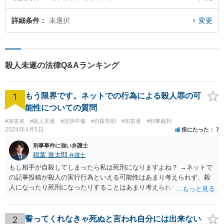
詳細条件
未選択
変更
殺人未遂の法律Q&Aランキング
1
もう限界です。ネットでの行為による殺人罪の可
能性についての質問
#加害者
#殺人未遂
#誹謗中傷
#自殺幇助
#加害者
#刑事裁判
2024年4月5日
役にたった
7
刑事事件に強い弁護士
稲葉 進太郎
弁護士
もし相手が自殺してしまったら私は死刑になりますよね？ →ネットで
の記事投稿が殺人の実行行為といえる可能性はあまり考えられず、殺
人になったり死刑になったりすることはあまり考えられないように思
います。
2
誓ってくれなきゃ死ぬと言われ自分には出来ない