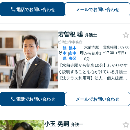
電話でお問い合わせ
メールでお問い合わせ
若曽根 聡
弁護士
松﨑法律事務所
水前寺駅
営業時間：09:00
熊
熊本
~17:30（平日）
本
市中
から徒歩1
|
県
央区
0分
【水前寺駅から徒歩10分】わかりやす
く説明することを心がけている弁護士
【法テラス利用可】法人・個人破産申
立、遺言・相続、離婚・男女問題・刑
事事件などに力を入れています。迅速
対応でスムーズに解決できるよう尽力
電話でお問い合わせ
メールでお問い合わせ
します。
小玉 晃嗣
弁護士