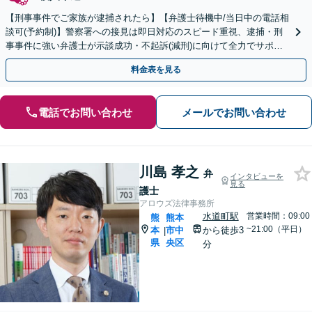
【刑事事件でご家族が逮捕されたら】【弁護士待機中/当日中の電話相
談可(予約制)】警察署への接見は即日対応のスピード重視、逮捕・刑
事事件に強い弁護士が示談成功・不起訴(減刑)に向けて全力でサポー
トします。【加害者側の相談専門】
料金表を見る
電話でお問い合わせ
メールでお問い合わせ
川島 孝之
弁
インタビューを
見る
護士
アロウズ法律事務所
水道町駅
営業時間：09:00
熊
熊本
~21:00（平日）
本
市中
から徒歩3
|
県
央区
分