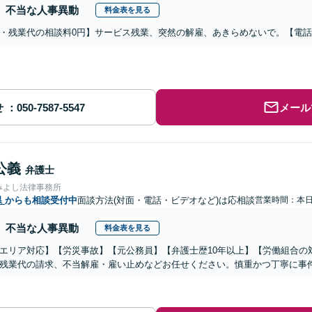
不当な人事異動
料金表を見る
・残業代の相談料0円】サービス残業、突然の解雇、あきらめないで。【電
せ
メール
公義
弁護士
みよし法律事務所
県
からも相談受付中
面談方法(対面・電話・ビデオなど)は応相談
営業時間：本
不当な人事異動
料金表を見る
エリア対応】【労災事故】【元公務員】【弁護士歴10年以上】【労働組合の
残業代の請求、不当解雇・雇い止めなどお任せください。慎重かつ丁寧に事