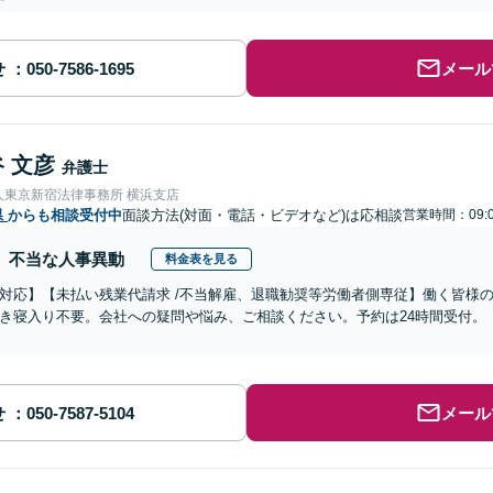
せ
メール
 文彦
弁護士
人東京新宿法律事務所 横浜支店
県
からも相談受付中
面談方法(対面・電話・ビデオなど)は応相談
営業時間：09:0
不当な人事異動
料金表を見る
対応】【未払い残業代請求 /不当解雇、退職勧奨等労働者側専従】働く皆様
き寝入り不要。会社への疑問や悩み、ご相談ください。予約は24時間受付。
せ
メール