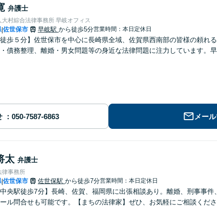
寛
弁護士
人大村綜合法律事務所 早岐オフィス
県
佐世保市
早岐駅
から徒歩5分
営業時間：本日定休日
|
徒歩５分】佐世保市を中心に長崎県全域、佐賀県西南部の皆様の頼れる
・債務整理、離婚・男女問題等の身近な法律問題に注力しています。早
せ
メール
将太
弁護士
法律事務所
県
佐世保市
佐世保駅
から徒歩7分
営業時間：本日定休日
|
中央駅徒歩7分】長崎、佐賀、福岡県に出張相談あり。離婚、刑事事件、交
ール問合せも可能です。【まちの法律家】ぜひ、お気軽にご相談くださ