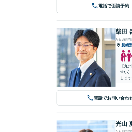
電話で面談予約
柴田 
A＆S福
長崎
【九州
すい】
します
電話でお問い合わ
光山 
A＆S福