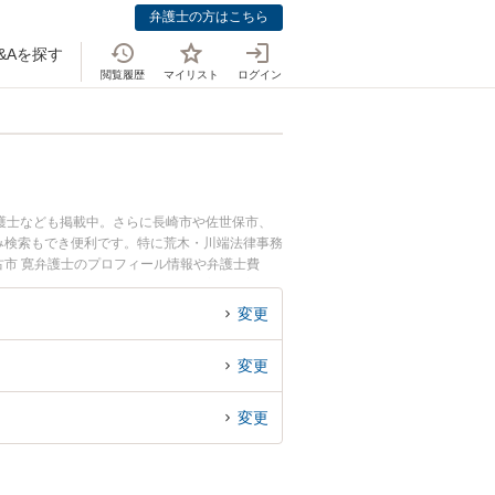
弁護士の方はこちら
&Aを探す
閲覧履歴
マイリスト
ログイン
護士なども掲載中。さらに長崎市や佐世保市、
み検索もでき便利です。特に荒木・川端法律事務
古市 寛弁護士のプロフィール情報や弁護士費
『不当な人事異動のトラブル解決の実績豊富な近
の相談者さんにおすすめです。
変更
変更
変更