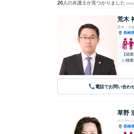
20
人の弁護士が見つかりました
(検索
荒木 
荒木・川
長崎
【就業
い残業
電話でお問い合わ
草野 
ベリーベ
長崎