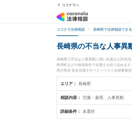
ココナラへ
ココナラ法律相談
長崎県で法律相談できる
長崎県の不当な人事異
長崎県で不当な人事異動に強い弁護士が20名
時津町などの地域条件で弁護士を絞り込めます
所の荒木 裕史弁護士やベリーベスト法律事務所
用、強みなどが注目されています。『長崎県で
くの弁護士を検索したい』『初回相談無料で不
エリア
長崎県
相談内容
労働・雇用、人事異動
詳細条件
未選択