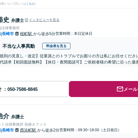
結果について詳しくは
こちら
)
裕史
弁護士
インタビューを見る
端法律事務所
県
長崎市
桜町駅
から徒歩5分
営業時間：本日定休日
|
不当な人事異動
料金表を見る
規則の見直し・改定】従業員とのトラブルでお困りの方は私にお任せくださ
代請求【初回面談無料】【休日・夜間面談可】ご依頼者様の希望に沿った最
せ
メール
浩介
弁護士
スト法律事務所 長崎オフィス
県
長崎市
西浜町駅
から徒歩2分
営業時間：09:30~18:00（土日祝日）
|