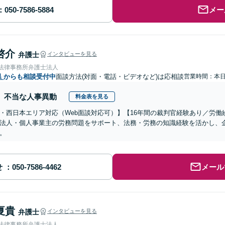
メー
啓介
弁護士
インタビューを見る
岡法律事務所弁護士法人
県
からも相談受付中
面談方法(対面・電話・ビデオなど)は応相談
営業時間：本
不当な人事異動
料金表を見る
・西日本エリア対応（Web面談対応可）】【16年間の裁判官経験あり／労
法人・個人事業主の労務問題をサポート、法務・労務の知識経験を活かし、
。
せ
メール
夏貴
弁護士
インタビューを見る
岡法律事務所弁護士法人