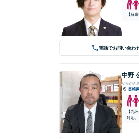
【解雇
電話でお問い合わ
中野 
なかのき
長崎
【九州
対応。