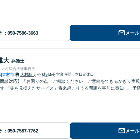
せ
メール
雅大
弁護士
人大村綜合法律事務所
県
大村市
大村駅
から徒歩5分
営業時間：本日定休日
|
面談対応】「お困りの点、ご相談ください」ご意向をできるかぎり実現
す 「先を見据えたサービス」将来起こりうる問題を事前に察知し、予
せ
メール