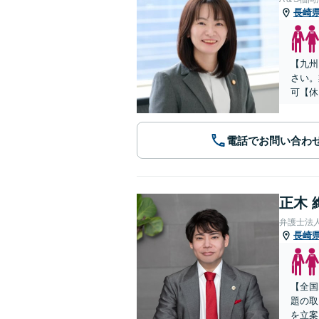
長崎
【九州
さい。
可【休
電話でお問い合わ
正木 
弁護士法
長崎
【全国
題の取
を立案