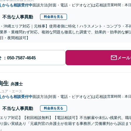
県
からも相談受付中
面談方法(対面・電話・ビデオなど)は応相談
営業時間：本
不当な人事異動
料金表を見る
・沖縄エリア対応｜元検事】使用者側に特化！ハラスメント・コンプラ・不
業界・業種問わず対応。複雑な問題も徹底した調査で、効果的・効率的な解
日・夜間相談可】
せ
メール
絢生
弁護士
人ユア・エース
県
からも相談受付中
面談方法(対面・電話・ビデオなど)は応相談
営業時間：本
不当な人事異動
料金表を見る
エリア対応】【初回相談無料】【電話相談可】不当解雇や未払い残業代、職
り扱い実績あり「元裁判官の弁護士が在籍する事務所／労働審判から訴訟ま
」