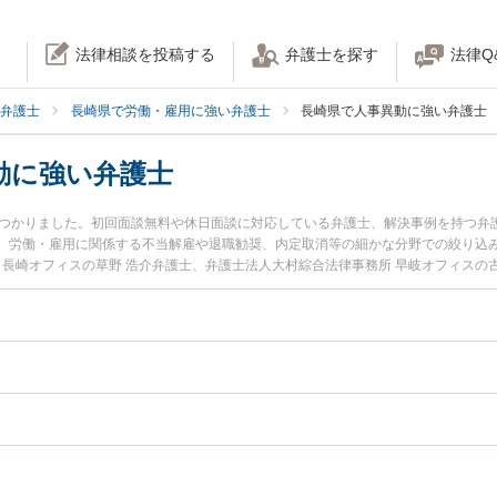
法律相談を投稿する
弁護士を探す
法律Q
弁護士
長崎県で労働・雇用に強い弁護士
長崎県で人事異動に強い弁護士
動に強い弁護士
見つかりました。初回面談無料や休日面談に対応している弁護士、解決事例を持つ弁
。労働・雇用に関係する不当解雇や退職勧奨、内定取消等の細かな分野での絞り込
 長崎オフィスの草野 浩介弁護士、弁護士法人大村綜合法律事務所 早岐オフィスの
土日や夜間に発生した不当な人事異動のトラブルを今すぐに弁護士に相談したい』
当な人事異動を法律相談できる長崎県内の弁護士に相談予約したい』などでお困り