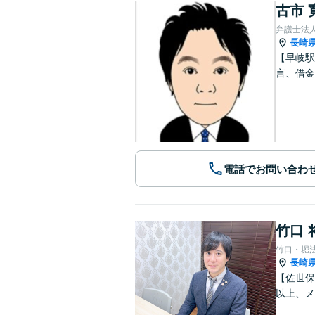
古市 
弁護士法
長崎
【早岐駅
言、借金
電話でお問い合わ
竹口 
竹口・堀
長崎
【佐世保
以上、メ