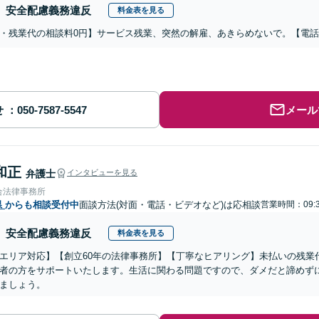
安全配慮義務違反
料金表を見る
・残業代の相談料0円】サービス残業、突然の解雇、あきらめないで。【電
せ
メール
和正
弁護士
インタビューを見る
合法律事務所
県
からも相談受付中
面談方法(対面・電話・ビデオなど)は応相談
営業時間：09:3
安全配慮義務違反
料金表を見る
エリア対応】【創立60年の法律事務所】【丁寧なヒアリング】未払いの残業
者の方をサポートいたします。生活に関わる問題ですので、ダメだと諦めず
ましょう。