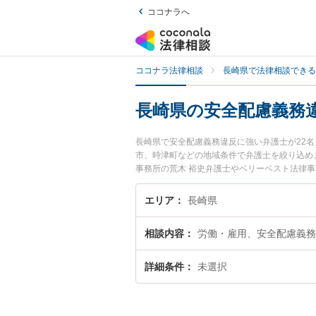
ココナラへ
ココナラ法律相談
長崎県で法律相談できる
長崎県の安全配慮義務
長崎県で安全配慮義務違反に強い弁護士が22
市、時津町などの地域条件で弁護士を絞り込め
事務所の荒木 裕史弁護士やベリーベスト法律事
れています。『長崎県で土日や夜間に発生した
したい』『初回相談無料で安全配慮義務違反を
エリア
長崎県
相談内容
労働・雇用、安全配慮義務
詳細条件
未選択