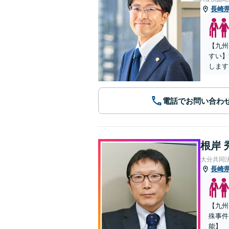
長崎
【九州
すい】
します
電話でお問い合わ
根岸 
大分共同
長崎
【九州
殊事件
能】