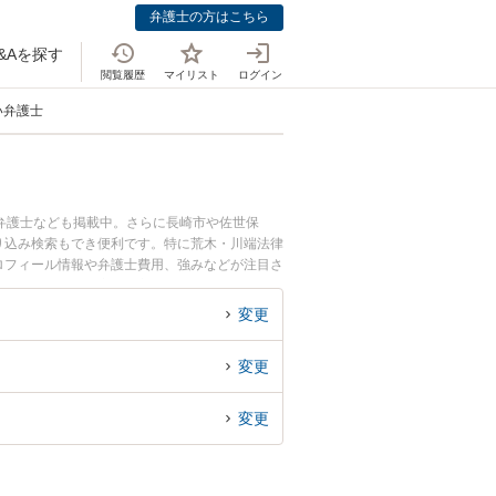
弁護士の方はこちら
&Aを探す
閲覧履歴
マイリスト
ログイン
い弁護士
弁護士なども掲載中。さらに長崎市や佐世保
り込み検索もでき便利です。特に荒木・川端法律
プロフィール情報や弁護士費用、強みなどが注目さ
のトラブル解決の実績豊富な近くの弁護士を検索
おすすめです。
変更
変更
変更