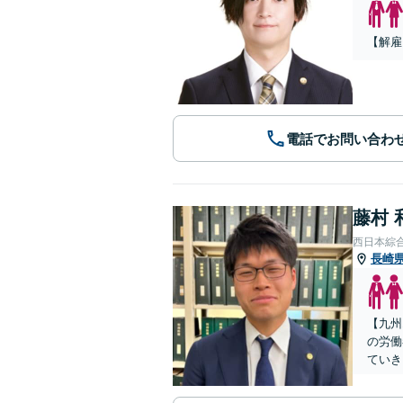
【解雇
電話でお問い合わ
藤村 
西日本綜
長崎
【九州
の労働
ていき