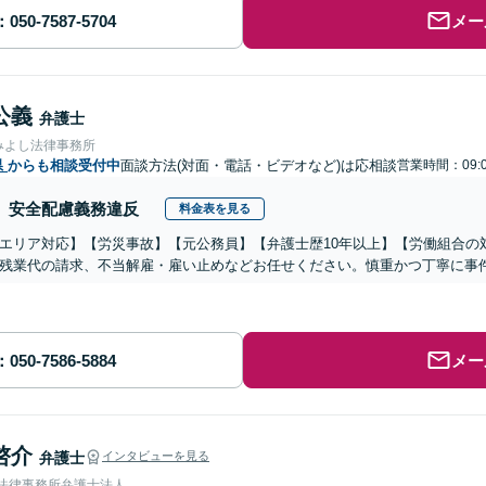
メー
公義
弁護士
みよし法律事務所
県
からも相談受付中
面談方法(対面・電話・ビデオなど)は応相談
営業時間：09:0
安全配慮義務違反
料金表を見る
エリア対応】【労災事故】【元公務員】【弁護士歴10年以上】【労働組合の
残業代の請求、不当解雇・雇い止めなどお任せください。慎重かつ丁寧に事
メー
啓介
弁護士
インタビューを見る
岡法律事務所弁護士法人