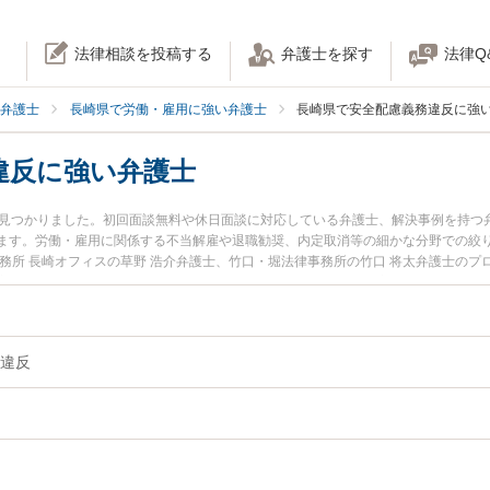
法律相談を投稿する
弁護士を探す
法律Q
弁護士
長崎県で労働・雇用に強い弁護士
長崎県で安全配慮義務違反に強
違反に強い弁護士
名見つかりました。初回面談無料や休日面談に対応している弁護士、解決事例を持つ
ます。労働・雇用に関係する不当解雇や退職勧奨、内定取消等の細かな分野での絞
務所 長崎オフィスの草野 浩介弁護士、竹口・堀法律事務所の竹口 将太弁護士の
安全配慮義務違反のトラブルを今すぐに弁護士に相談したい』『安全配慮義務違反
法律相談できる長崎県内の弁護士に相談予約したい』などでお困りの相談者さんに
違反