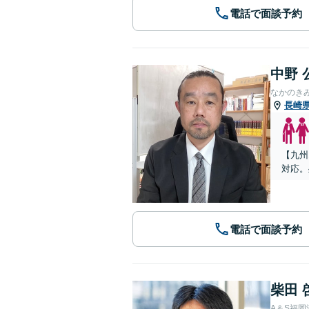
電話で面談予約
中野 
なかのき
長崎
【九州
対応。
電話で面談予約
柴田 
A＆S福