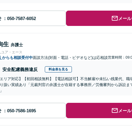
せ
メール
絢生
弁護士
人ユア・エース
県
からも相談受付中
面談方法(対面・電話・ビデオなど)は応相談
営業時間：09:0
安全配慮義務違反
料金表を見る
エリア対応】【初回相談無料】【電話相談可】不当解雇や未払い残業代、職
り扱い実績あり「元裁判官の弁護士が在籍する事務所／労働審判から訴訟ま
」
せ
メール