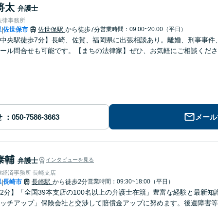
将太
弁護士
法律事務所
県
佐世保市
佐世保駅
から徒歩7分
営業時間：09:00~20:00（平日）
|
中央駅徒歩7分】長崎、佐賀、福岡県に出張相談あり。離婚、刑事事件、交
ール問合せも可能です。【まちの法律家】ぜひ、お気軽にご相談くださ
せ
メール
泰輔
弁護士
インタビューを見る
律経済事務所 長崎支店
県
長崎市
長崎駅
から徒歩2分
営業時間：09:30~18:00（平日）
|
2分】「全国39本支店の100名以上の弁護士在籍」豊富な経験と最新
ッチアップ」保険会社と交渉して賠償金アップに努めます。後遺障害等