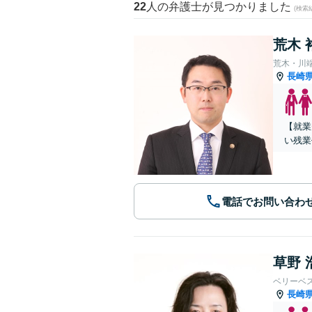
22
人の弁護士が見つかりました
(検索
荒木 
荒木・川
長崎
【就業
い残業
電話でお問い合わ
草野 
ベリーベ
長崎