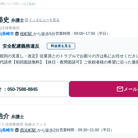
結果について詳しくは
こちら
)
裕史
弁護士
インタビューを見る
端法律事務所
県
長崎市
桜町駅
から徒歩5分
営業時間：09:00~17:00（平日）
|
安全配慮義務違反
料金表を見る
規則の見直し・改定】従業員とのトラブルでお困りの方は私にお任せくださ
代請求【初回面談無料】【休日・夜間面談可】ご依頼者様の希望に沿った最
せ
メール
浩介
弁護士
スト法律事務所 長崎オフィス
県
長崎市
西浜町駅
から徒歩2分
営業時間：09:30~21:00（平日）
|