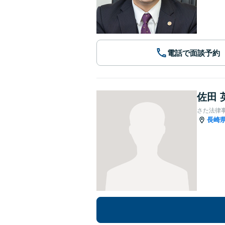
電話で面談予約
佐田 
さた法律
長崎