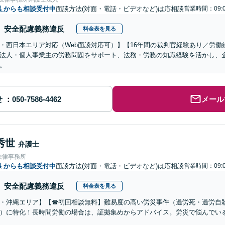
県
からも相談受付中
面談方法(対面・電話・ビデオなど)は応相談
営業時間：09:0
安全配慮義務違反
料金表を見る
・西日本エリア対応（Web面談対応可）】【16年間の裁判官経験あり／労
法人・個人事業主の労務問題をサポート、法務・労務の知識経験を活かし、
。
せ
メール
秀世
弁護士
法律事務所
県
からも相談受付中
面談方法(対面・電話・ビデオなど)は応相談
営業時間：09:0
安全配慮義務違反
料金表を見る
・沖縄エリア】【☎︎初回相談無料】難易度の高い労災事件（過労死・過労自
）に特化！長時間労働の場合は、証拠集めからアドバイス。労災で悩んでい