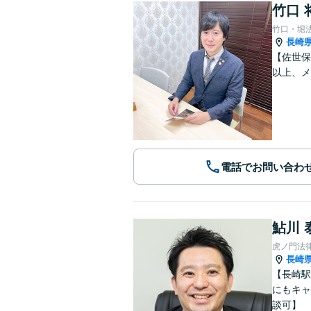
竹口 
竹口・堀
長崎
【佐世保
以上、メ
電話でお問い合わ
鮎川 
虎ノ門法
長崎
【長崎駅
にもキャ
談可】