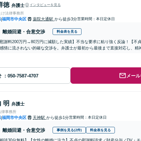
祥徳
弁護士
インタビューを見る
たけ法律事務所
県
福岡市中央区
薬院大通駅
から徒歩3分
営業時間：本日定休日
|
離婚回避・合意交渉
料金表を見る
慰謝料200万円→80万円に減額した実績】不当な要求に粘り強く反論！【不貞
感情に流されない的確な交渉を。弁護士が最初から最後まで直接対応し、精
せ
メール
 明
弁護士
法律事務所
県
福岡市中央区
天神駅
から徒歩1分
営業時間：本日定休日
|
離婚回避・合意交渉
事例を見る(2件)
料金表を見る
相談30分無料】【女性の離婚に注力】不貞の慰謝料請求／財産分与／DV・