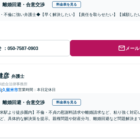
離婚回避・合意交渉
料金表を見る
・不倫に強い弁護士◆【早く解決したい】【責任を取らせたい】【減額した
せ
メール
健彦
弁護士
林総合法律事務所
県
久留米市
営業時間：本日定休日
|
離婚回避・合意交渉
料金表を見る
米駅より徒歩圏内】不倫・不貞の慰謝料請求や離婚請求など、粘り強く対応
ど、具体的な解決策を提示。親権問題や財産分与、離婚回避など問題解決ま