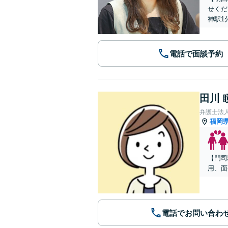
せくだ
神駅1
電話で面談予約
田川 
弁護士法
福岡
【門司
用、面
電話でお問い合わ