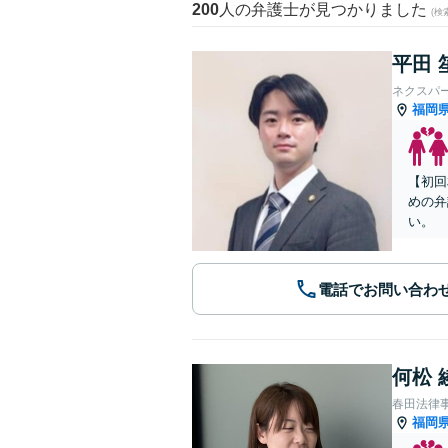
200
人の弁護士が見つかりました
(
平田 
ネクスパ
福岡
【初回
めの弁
い。
電話でお問い合わ
何松 
春田法律
福岡