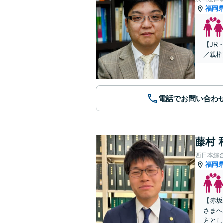
福岡
【JR
／親権
電話でお問い合わ
藤村 
西日本綜
福岡
【赤坂
さまへ
方とし