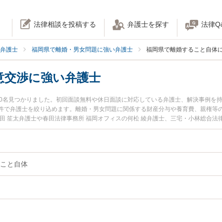
法律相談を投稿する
弁護士を探す
法律Q
弁護士
福岡県で離婚・男女問題に強い弁護士
福岡県で離婚すること自体
意交渉に強い弁護士
00名見つかりました。初回面談無料や休日面談に対応している弁護士、解決事例を
件で弁護士を絞り込めます。離婚・男女問題に関係する財産分与や養育費、親権等
田 笙太弁護士や春田法律事務所 福岡オフィスの何松 綾弁護士、三宅・小林総合法
『福岡県で土日や夜間に発生した離婚回避・合意交渉のトラブルを今すぐに弁護士
『初回相談無料で離婚回避・合意交渉を法律相談できる福岡県内の弁護士に相談予
こと自体