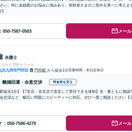
さい。特に金銭面のお悩みに強みあり。依頼者さまのご意向を第一に考えま
分】
メール
瞳
弁護士
人ＯＮＥ 門司オフィス
県
北九州市門司区
門司駅
から徒歩1分
営業時間：本日定休日
|
離婚回避・合意交渉
料金表を見る
駅徒歩1分】【7支店・全支店で安定して受任できる体制】夫・妻ともに相談
会交流など、幅広い問題にスピーディーに対応。ぜひ一度ご相談ください【
せ
メール