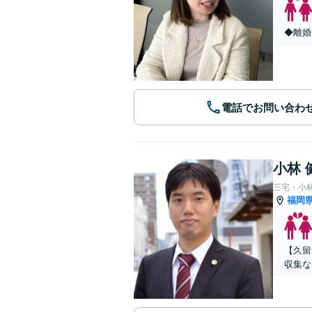
◆離婚
電話でお問い合わ
小林 
三宅・小
福岡
【久留
収集な