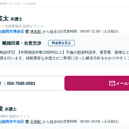
検索結果について詳しくは
こちら
)
笙太
弁護士
ート法律事務所 福岡オフィス
県
福岡市博多区
博多駅
から徒歩1分
営業時間：09:00~21:00（土日祝日）
|
離婚回避・合意交渉
料金表を見る
相談0円】【年間相談件数1000件以上】不倫の慰謝料請求、養育費、親権な
護を行います。経験豊富な弁護士がご希望に沿った解決方針をわかりやすく
せ
メール
綾
弁護士
事務所 福岡オフィス
県
福岡市中央区
天神駅
から徒歩5分
営業時間：00:00~23:59（土日祝日）
|