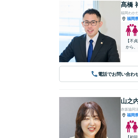
髙橋 
福岡わか
福岡
【不貞
から、
電話でお問い合わ
山之内
赤坂協同
福岡
【初回