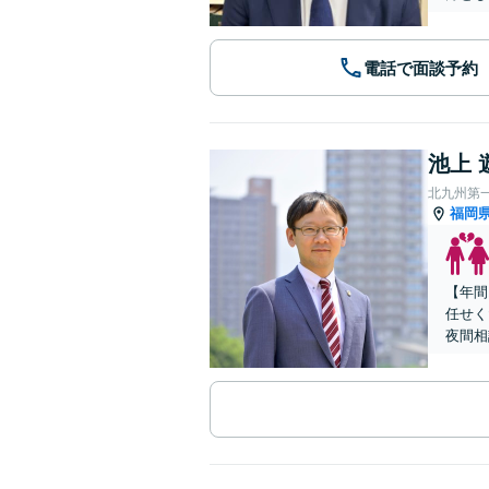
電話で面談予約
池上 
北九州第
福岡
【年間
任せく
夜間相