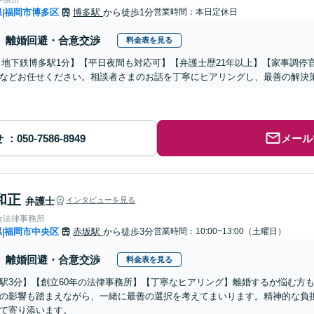
県
福岡市博多区
博多駅
から徒歩1分
営業時間：本日定休日
|
離婚回避・合意交渉
料金表を見る
・地下鉄博多駅1分】【平日夜間も対応可】【弁護士歴21年以上】【家事調停
などお任せください。相談者さまのお話を丁寧にヒアリングし、最善の解決
せ
メール
和正
弁護士
インタビューを見る
合法律事務所
県
福岡市中央区
赤坂駅
から徒歩3分
営業時間：10:00~13:00（土曜日）
|
離婚回避・合意交渉
料金表を見る
駅3分】【創立60年の法律事務所】【丁寧なヒアリング】離婚するか悩む方
の影響も踏まえながら、一緒に最善の選択を考えてまいります。精神的な負
て寄り添います。