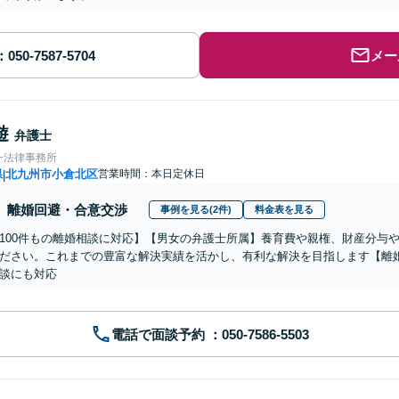
メー
遊
弁護士
一法律事務所
県
北九州市小倉北区
営業時間：本日定休日
|
離婚回避・合意交渉
事例を見る(2件)
料金表を見る
100件もの離婚相談に対応】【男女の弁護士所属】養育費や親権、財産分与
ださい。これまでの豊富な解決実績を活かし、有利な解決を目指します【離
談にも対応
電話で面談予約