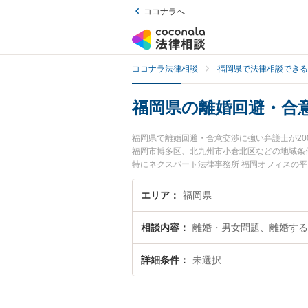
ココナラへ
ココナラ法律相談
福岡県で法律相談できる
福岡県の離婚回避・合
福岡県で離婚回避・合意交渉に強い弁護士が2
福岡市博多区、北九州市小倉北区などの地域条
特にネクスパート法律事務所 福岡オフィスの平
や弁護士費用、強みなどが注目されています。
解決の実績豊富な近くの弁護士を検索したい』
エリア
福岡県
です。
相談内容
離婚・男女問題、離婚する
詳細条件
未選択