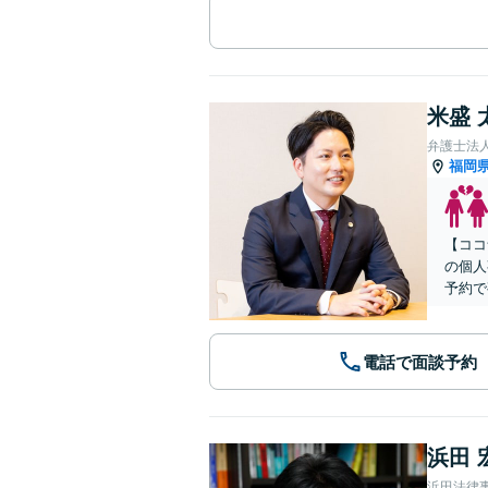
米盛 
弁護士法
福岡
【ココ
の個人
予約で
電話で面談予約
浜田 
浜田法律