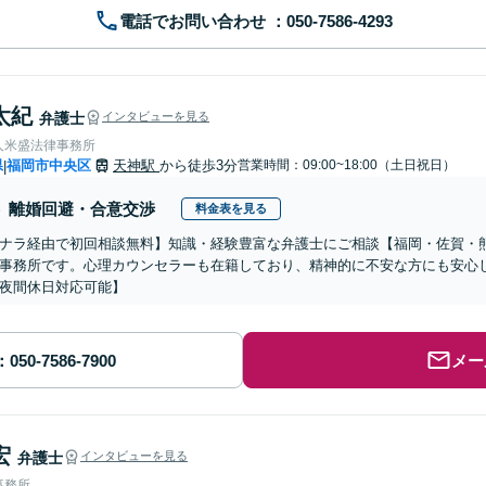
電話でお問い合わせ
太紀
弁護士
インタビューを見る
人米盛法律事務所
県
福岡市中央区
天神駅
から徒歩3分
営業時間：09:00~18:00（土日祝日）
|
離婚回避・合意交渉
料金表を見る
ナラ経由で初回相談無料】知識・経験豊富な弁護士にご相談【福岡・佐賀・
事務所です。心理カウンセラーも在籍しており、精神的に不安な方にも安心
夜間休日対応可能】
メー
宏
弁護士
インタビューを見る
事務所