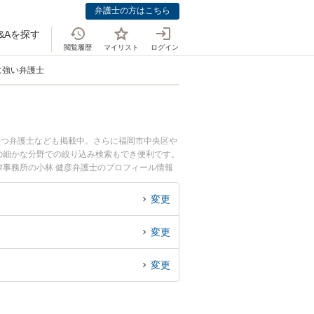
弁護士の方はこちら
&Aを探す
閲覧履歴
マイリスト
ログイン
に強い弁護士
持つ弁護士なども掲載中。さらに福岡市中央区や
の細かな分野での絞り込み検索もでき便利です。
律事務所の小林 健彦弁護士のプロフィール情報
に相談したい』『離婚回避・合意交渉のトラブル
約したい』などでお困りの相談者さんにおすすめ
変更
変更
変更