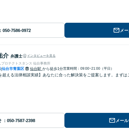
メー
祐介
弁護士
インタビューを見る
人プロテクトスタンス 仙台事務所
県
仙台市青葉区
仙台駅
から徒歩1分
営業時間：09:00~21:00（平日）
|
を超える法律相談実績】あなたに合った解決策をご提案します。まずはご
せ
メール