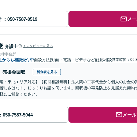
せ
メー
遼
弁護士
インタビューを見る
法律事務所
県
からも相談受付中
面談方法(対面・電話・ビデオなど)は応相談
営業時間：09:3
売掛金回収
料金表を見る
道・東北エリア対応】【初回相談無料】法人間の工事代金から個人のお金の
苦しさはなく、じっくりお話を伺います。回収後の再発防止を見据えた契約
軽にご相談ください。
メール