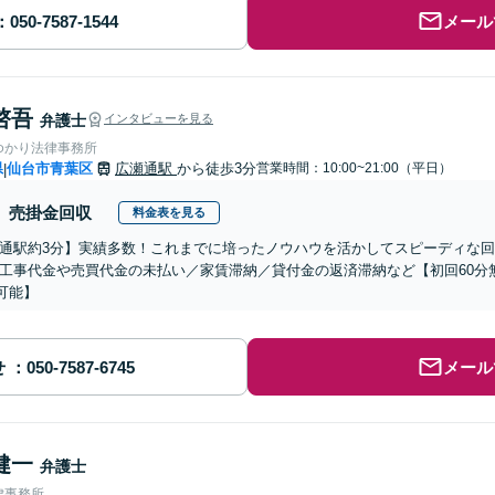
メール
啓吾
弁護士
インタビューを見る
ゆかり法律事務所
県
仙台市青葉区
広瀬通駅
から徒歩3分
営業時間：10:00~21:00（平日）
|
売掛金回収
料金表を見る
通駅約3分】実績多数！これまでに培ったノウハウを活かしてスピーディな
工事代金や売買代金の未払い／家賃滞納／貸付金の返済滞納など【初回60分無
可能】
せ
メール
健一
弁護士
律事務所