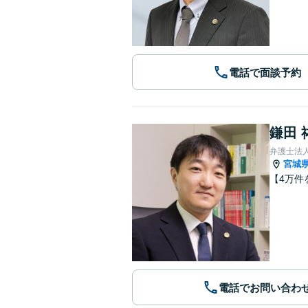
電話で面談予約
鎌田 
弁護士法
宮城
【4万件
電話でお問い合わ