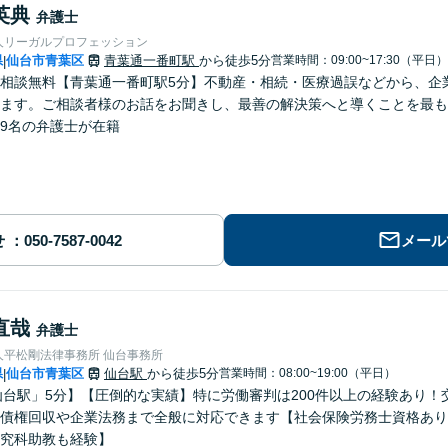
英典
弁護士
人リーガルプロフェッション
県
仙台市青葉区
青葉通一番町駅
から徒歩5分
営業時間：09:00~17:30（平日）
|
相談無料【青葉通一番町駅5分】不動産・相続・医療過誤などから、企
ます。ご相談者様のお話をお聞きし、最善の解決策へと導くことを最も
9名の弁護士が在籍
せ
メール
直哉
弁護士
人平松剛法律事務所 仙台事務所
県
仙台市青葉区
仙台駅
から徒歩5分
営業時間：08:00~19:00（平日）
|
仙台駅」5分】【圧倒的な実績】特に労働審判は200件以上の経験あり！
債権回収や企業法務まで全般に対応できます【社会保険労務士資格あり
究科助教も経験】