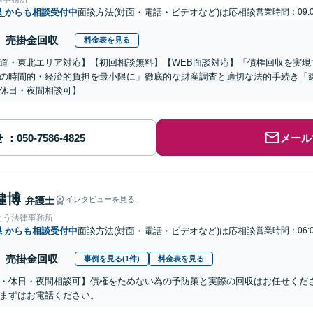
県
からも相談受付中
面談方法(対面・電話・ビデオなど)は応相談
営業時間：09:0
売掛金回収
料金表を見る
道・東北エリア対応】【初回相談無料】【WEB面談対応】「債権回収を実現
の時間的・経済的負担を最小限に」徹底的な財産調査と適切な法的手続き「
休日・夜間相談可】
せ
メール
健博
弁護士
インタビューを見る
とう法律事務所
県
からも相談受付中
面談方法(対面・電話・ビデオなど)は応相談
営業時間：06:0
売掛金回収
事例を見る(1件)
料金表を見る
・休日・夜間相談可】債権をためない為の予防策と実際の回収はお任せくだ
まずはお電話ください。