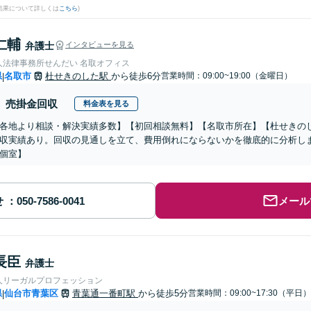
結果について詳しくは
こちら
)
仁輔
弁護士
インタビューを見る
人法律事務所せんだい 名取オフィス
県
名取市
杜せきのした駅
から徒歩6分
営業時間：09:00~19:00（金曜日）
|
売掛金回収
料金表を見る
各地より相談・解決実績多数】【初回相談無料】【名取市所在】【杜せきの
収実績あり。回収の見通しを立て、費用倒れにならないかを徹底的に分析し
個室】
せ
メール
長臣
弁護士
人リーガルプロフェッション
県
仙台市青葉区
青葉通一番町駅
から徒歩5分
営業時間：09:00~17:30（平日）
|