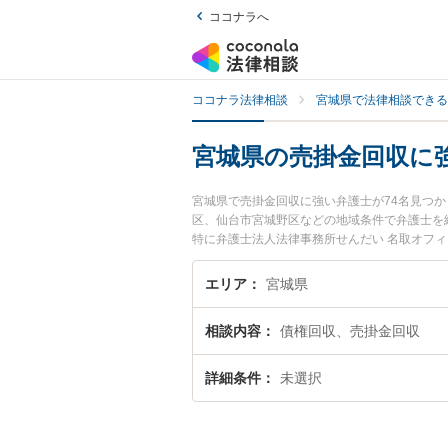
ココナラへ
ココナラ法律相談
宮城県で法律相談できる
宮城県の売掛金回収に
宮城県で売掛金回収に強い弁護士が74名見つ
区、仙台市宮城野区などの地域条件で弁護士を
特に弁護士法人法律事務所せんだい 名取オフィ
ィール情報や弁護士費用、強みなどが注目され
実績豊富な近くの弁護士を検索したい』『初回
エリア
宮城県
相談内容
債権回収、売掛金回収
詳細条件
未選択