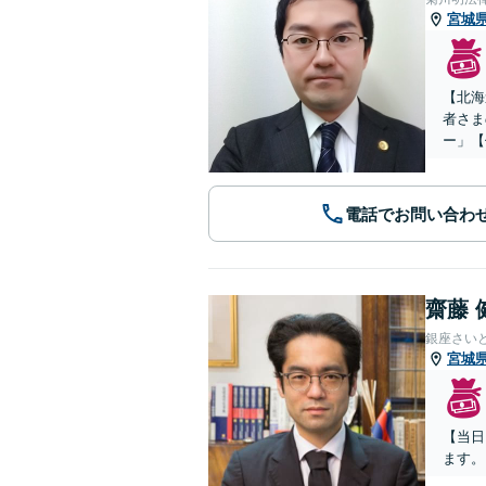
宮城
【北海
者さま
ー」【
電話でお問い合わ
齋藤 
銀座さい
宮城
【当日
ます。