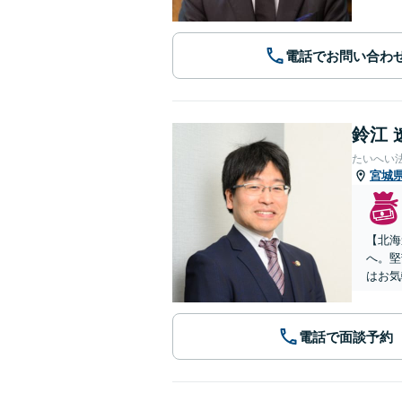
電話でお問い合わ
鈴江 
たいへい
宮城
【北海
へ。堅
はお気
電話で面談予約