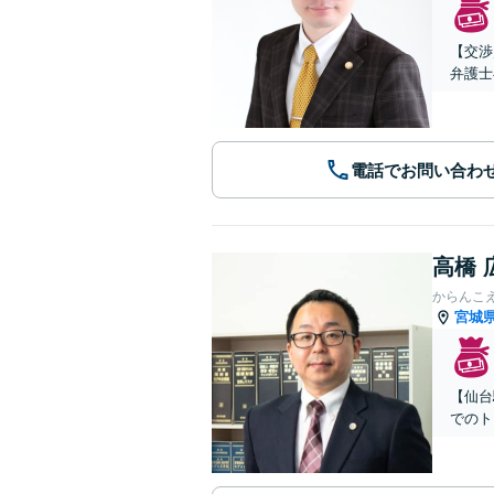
【交渉
弁護士
電話でお問い合わ
高橋 
からんこ
宮城
【仙台
でのト