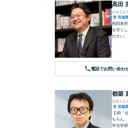
髙田 
弁護士法
宮城
初回来所
を尽くし
ださい。
電話でお問い合わ
都築 
弁護士法
宮城
【JR「
ちろん、
学法学研