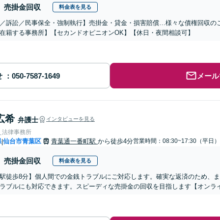
売掛金回収
料金表を見る
／訴訟／民事保全・強制執行】売掛金・貸金・損害賠償…様々な債権回収のご
在籍する事務所】【セカンドオピニオンOK】【休日・夜間相談可】
せ
メール
広希
弁護士
インタビューを見る
え法律事務所
県
仙台市青葉区
青葉通一番町駅
から徒歩4分
営業時間：08:30~17:30（平日）
|
売掛金回収
料金表を見る
駅徒歩8分】個人間での金銭トラブルにご対応します。確実な返済のため、
ラブルにも対応できます。スピーディな売掛金の回収を目指します【オンライ