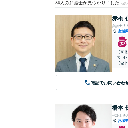
74
人の弁護士が見つかりました
(検索
赤桐 
弁護士法
宮城
【東北
広い回
【完全
電話でお問い合わ
橋本 
弁護士法
宮城