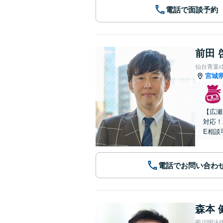
電話で面談予約
前田 
仙台青葉
宮城
【広瀬
対応！
E相談
電話でお問い合わ
森本 
菊川明法