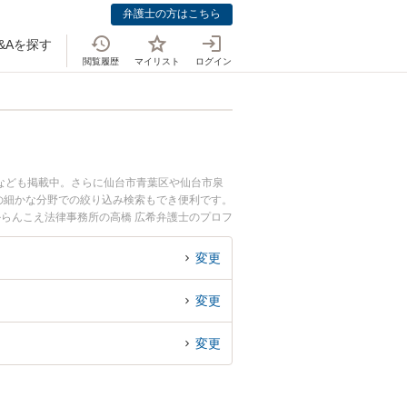
弁護士の方はこちら
&Aを探す
閲覧履歴
マイリスト
ログイン
なども掲載中。さらに仙台市青葉区や仙台市泉
の細かな分野での絞り込み検索もでき便利です。
からんこえ法律事務所の高橋 広希弁護士のプロフ
士に相談したい』『売掛金回収のトラブル解決の
でお困りの相談者さんにおすすめです。
変更
変更
変更