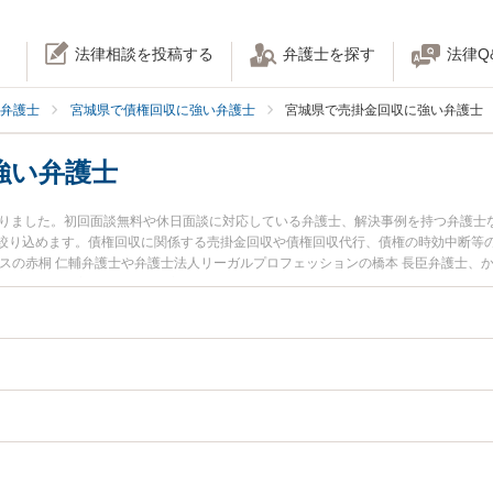
法律相談を投稿する
弁護士を探す
法律Q
弁護士
宮城県で債権回収に強い弁護士
宮城県で売掛金回収に強い弁護士
強い弁護士
かりました。初回面談無料や休日面談に対応している弁護士、解決事例を持つ弁護士
絞り込めます。債権回収に関係する売掛金回収や債権回収代行、債権の時効中断等
スの赤桐 仁輔弁護士や弁護士法人リーガルプロフェッションの橋本 長臣弁護士、
ています。『宮城県で土日や夜間に発生した売掛金回収のトラブルを今すぐに弁護
相談無料で売掛金回収を法律相談できる宮城県内の弁護士に相談予約したい』など