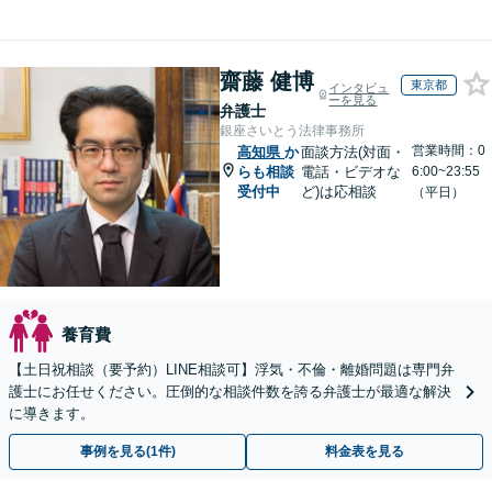
齋藤 健博
東京都
インタビュ
ーを見る
弁護士
銀座さいとう法律事務所
営業時間：0
高知県
か
面談方法(対面・
らも相談
電話・ビデオな
6:00~23:55
受付中
ど)は応相談
（平日）
養育費
【土日祝相談（要予約）LINE相談可】浮気・不倫・離婚問題は専門弁
護士にお任せください。圧倒的な相談件数を誇る弁護士が最適な解決
に導きます。
事例を見る(1件)
料金表を見る