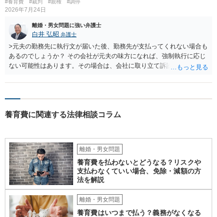
#養育費
#裁判
#親権
#調停
2026年7月24日
離婚・男女問題に強い弁護士
白井 弘昭
弁護士
>元夫の勤務先に執行文が届いた後、勤務先が支払ってくれない場合も
あるのでしょうか？ その会社が元夫の味方になれば、強制執行に応じ
ない可能性はあります。その場合は、会社に取り立て訴訟を行うこと
で、会社から取り立てることができます。 その他、預金を探して差し
押さえ、元夫名義の車の差し押さえ競売などを検討します。 ＞何もで
きなかった場合は、公正証書の原本は戻ってくるのでしょうか？ 取れ
ても取れなくても、執行裁判所に原本の還付請求を行えば還付されま
養育費に関連する法律相談コラム
す。 ＞他の弁護士さんに再度依頼できるのでしょうか？ できます。た
だ、取れなかった場合に取り立て訴訟等を起こしてもらえば、他の弁
護士に頼む必要は無いでしょう。 以上、ご参考まで。
離婚・男女問題
養育費を払わないとどうなる？リスクや
支払わなくていい場合、免除・減額の方
法を解説
離婚・男女問題
養育費はいつまで払う？義務がなくなる