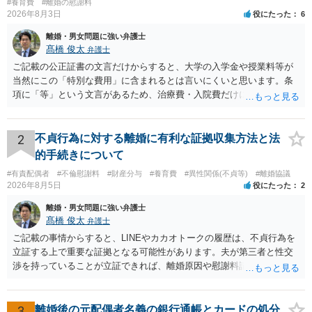
#養育費
#離婚の慰謝料
2026年8月3日
役にたった
6
離婚・男女問題に強い弁護士
髙橋 俊太
弁護士
ご記載の公正証書の文言だけからすると、大学の入学金や授業料等が
当然にこの「特別な費用」に含まれるとは言いにくいと思います。条
項に「等」という文言があるため、治療費・入院費だけに限定される
わけではありませんが、その前に「病気・事故に伴う費用」と明記さ
れていますので、通常は、病気や事故によって臨時に必要となった医
療費その他これに類する特別支出を念頭に置いた条項と読むのが自然
2
不貞行為に対する離婚に有利な証拠収集方法と法
です。したがって、大学の入学金、授業料、受験費用などの教育費に
的手続きについて
ついてまで、「この条項があるから当然に半額を請求できる」とまで
#有責配偶者
#不倫慰謝料
#財産分与
#養育費
#異性関係(不貞等)
#離婚協議
は言いにくいと思われます。なお、通常、大学進学費用をどこまで負
2026年8月5日
役にたった
2
担すべきかについては、離婚時の合意内容のほか、子どもの年齢、大
学進学についての父母の認識、父母の学歴・収入・資産状況、進学先
離婚・男女問題に強い弁護士
や費用などを踏まえて個別に検討することになります。公正証書の他
髙橋 俊太
弁護士
の条項において、養育費の終期についてどのように定められている
ご記載の事情からすると、LINEやカカオトークの履歴は、不貞行為を
か、大学進学に関する定めの有無、「教育費」「進学費用」に関する
立証する上で重要な証拠となる可能性があります。夫が第三者と性交
定めの有無等について確認する必要があると考えられます。
渉を持っていることが立証できれば、離婚原因や慰謝料請求を検討す
る上で重要な事情となります。特に、数年間にわたって特定の相手と
性的関係を継続しているのであれば、その期間や回数が分かる資料は
できるだけ保存しておくことをお勧めいたします。 他方、「夫に不貞
3
離婚後の元配偶者名義の銀行通帳とカードの処分