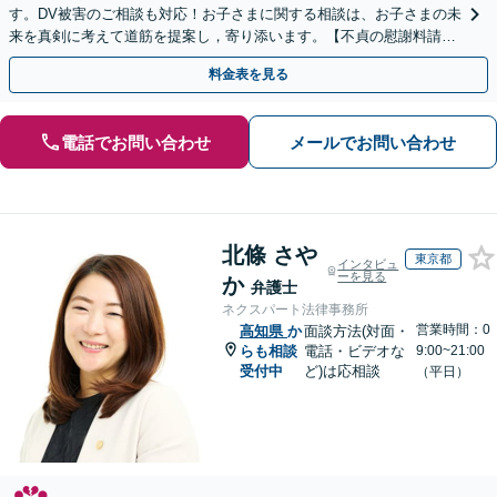
す。DV被害のご相談も対応！お子さまに関する相談は、お子さまの未
来を真剣に考えて道筋を提案し，寄り添います。【不貞の慰謝料請
求】相手の動きを予測しながら最善の解決を模索します。
料金表を見る
電話でお問い合わせ
メールでお問い合わせ
北條 さや
東京都
インタビュ
ーを見る
か
弁護士
ネクスパート法律事務所
営業時間：0
高知県
か
面談方法(対面・
らも相談
電話・ビデオな
9:00~21:00
受付中
ど)は応相談
（平日）