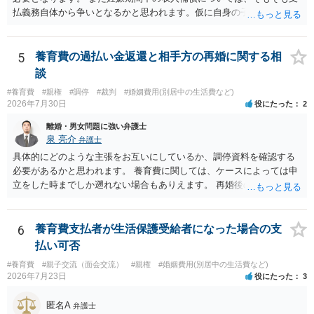
払義務自体から争いとなるかと思われます。仮に自身の子であったと
して、そのことから当然に補償義務が発生するものではありません。
相手に弁護士がついているということであれば、依頼をするかしない
かは別として一度ご自身も個別に弁護士に相談をされたほうが良いで
5
養育費の過払い金返還と相手方の再婚に関する相
しょう。
談
#養育費
#親権
#調停
#裁判
#婚姻費用(別居中の生活費など)
2026年7月30日
役にたった
2
離婚・男女問題に強い弁護士
泉 亮介
弁護士
具体的にどのような主張をお互いにしているか、調停資料を確認する
必要があるかと思われます。 養育費に関しては、ケースによっては申
立をした時までしか遡れない場合もありえます。 再婚後の相手方の行
動がどのようなものであったのかも重要であるため、相手が再婚後の
養育費に関するやりとり等があればそちらについても確認する必要が
あるでしょう。 公開相談の場での回答よりも個別に弁護士にご相談さ
6
養育費支払者が生活保護受給者になった場合の支
れることをお勧めいたします。
払い可否
#養育費
#親子交流（面会交流）
#親権
#婚姻費用(別居中の生活費など)
2026年7月23日
役にたった
3
匿名A
弁護士