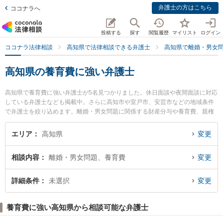
弁護士の方はこちら
ココナラへ
投稿する
探す
閲覧履歴
マイリスト
ログイン
ココナラ法律相談
高知県で法律相談できる弁護士
高知県で離婚・男女
高知県の養育費に強い弁護士
高知県で養育費に強い弁護士が5名見つかりました。休日面談や夜間面談に対応
している弁護士なども掲載中。さらに高知市や室戸市、安芸市などの地域条件
で弁護士を絞り込めます。離婚・男女問題に関係する財産分与や養育費、親権
等の細かな分野での絞り込み検索もでき便利です。特に高知ロイヤルオーク法
律事務所の小野塚 直毅弁護士や藤宗本澤法律事務所の藤宗 正志弁護士、くろし
エリア
高知県
変更
お法律事務所の中西 法貴弁護士のプロフィール情報や弁護士費用、強みなどが
注目されています。『高知県で土日や夜間に発生した養育費のトラブルを今す
相談内容
離婚・男女問題、養育費
変更
ぐに弁護士に相談したい』『養育費のトラブル解決の実績豊富な近くの弁護士
を検索したい』『初回相談無料で養育費を法律相談できる高知県内の弁護士に
相談予約したい』などでお困りの相談者さんにおすすめです。
詳細条件
未選択
変更
養育費に強い高知県から相談可能な弁護士