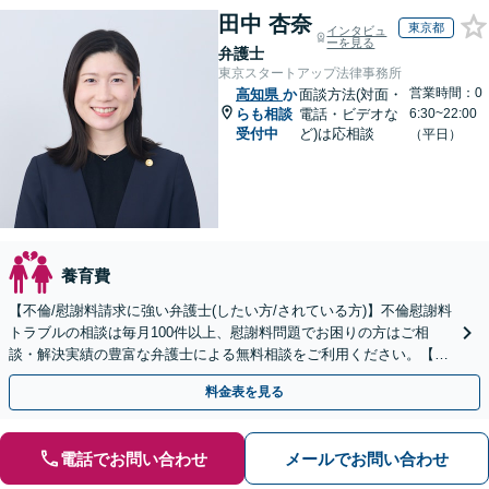
田中 杏奈
東京都
インタビュ
ーを見る
弁護士
東京スタートアップ法律事務所
営業時間：0
高知県
か
面談方法(対面・
らも相談
電話・ビデオな
6:30~22:00
受付中
ど)は応相談
（平日）
養育費
【不倫/慰謝料請求に強い弁護士(したい方/されている方)】不倫慰謝料
トラブルの相談は毎月100件以上、慰謝料問題でお困りの方はご相
談・解決実績の豊富な弁護士による無料相談をご利用ください。【不
倫相談は初回0円】【全国対応】
料金表を見る
電話でお問い合わせ
メールでお問い合わせ