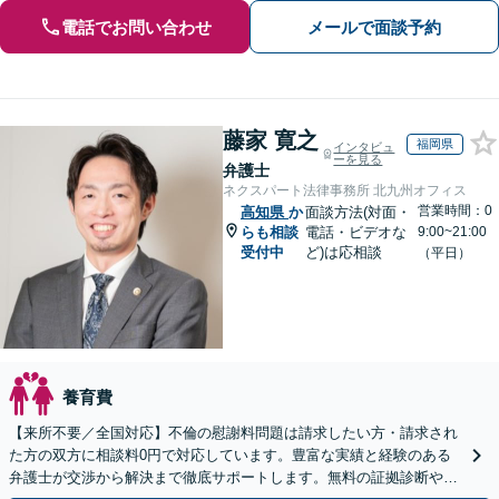
電話でお問い合わせ
メールで面談予約
藤家 寛之
福岡県
インタビュ
ーを見る
弁護士
ネクスパート法律事務所 北九州オフィス
営業時間：0
高知県
か
面談方法(対面・
らも相談
電話・ビデオな
9:00~21:00
受付中
ど)は応相談
（平日）
養育費
【来所不要／全国対応】不倫の慰謝料問題は請求したい方・請求され
た方の双方に相談料0円で対応しています。豊富な実績と経験のある
弁護士が交渉から解決まで徹底サポートします。無料の証拠診断や着