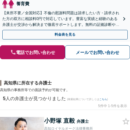
養育費
【来所不要／全国対応】不倫の慰謝料問題は請求したい方・請求され
た方の双方に相談料0円で対応しています。豊富な実績と経験のある
弁護士が交渉から解決まで徹底サポートします。無料の証拠診断や着
手金の返還保証もありますので安心してご相談ください。
料金表を見る
電話でお問い合わせ
メールでお問い合わせ
高知県に所在する弁護士
高知県の事務所等での面談予約が可能です。
5
人の弁護士が見つかりました
(検索結果について詳しくは
こちら
)
5件中 1-5件を表示
小野塚 直毅
弁護士
高知ロイヤルオーク法律事務所