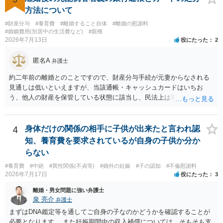
がある＝財産分与でも多くもらえる」「当然に親権を取得できる」と
方法について
いう関係にはありません。まず、財産分与は、基本的には夫婦が婚姻
#財産分与
#養育費
#離婚すること自体
#離婚の慰謝料
中に形成した財産を清算する制度ですので、不貞行為の有無とは別
#婚姻費用(別居中の生活費など)
#親権
に、預貯金、不動産、保険、退職金等の資料を確保しておくことが重
2026年7月13日
役にたった
2
要です。また、子の親権については、夫婦間の責任問題とは別に、
「どのような形がお子様の利益になるか」という観点です。そのた
匿名A
弁護士
め、未就学のお子様について貴方が主として養育しているのであれ
ば、保育園等への送迎、食事・入浴・寝かしつけ等の日常的な育児、
約二年前の離婚とのことですので、財産分与手続が元妻からなされる
通院や予防接種への対応、保育園との連絡、夫婦それぞれの勤務状
見通しは低いといえますが、当該通帳・キャッシュカードはいちお
況、別居後にどのような養育環境を用意できるかといった、これまで
う、他人の財産を保管している状態に該当し、民法上は事務管理（597
の監護実績や今後の生活状況について整理しておくとよいでしょう。
条）が成立しているとはいえます。 現実に問題になることはさほど考
養育費については、離婚後も父母双方がそれぞれの収入に応じて負担
えにくくとも、表だってのお答えとしては元妻の了解なく処分するこ
するのが原則となります。
とはできないというお答えになってしまいます。
4
身体だけの関係の相手に子供が出来たと言われ認
知、養育費を要求されているが自身の子供か分か
らない
#養育費
#中絶
#異性関係(不貞等)
#婚外の妊娠
#子の認知
#不倫慰謝料
2026年7月17日
役にたった
3
離婚・男女問題に強い弁護士
泉 亮介
弁護士
まずはDNA鑑定等を通してご自身の子なのかどうかを確認することが
必要となります。 また妊娠期間中の収入補償については、そもそも支