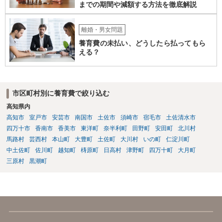
までの期間や減額する方法を徹底解説
離婚・男女問題
養育費の未払い、どうしたら払ってもら
える？
市区町村別に養育費で絞り込む
高知県内
高知市
室戸市
安芸市
南国市
土佐市
須崎市
宿毛市
土佐清水市
四万十市
香南市
香美市
東洋町
奈半利町
田野町
安田町
北川村
馬路村
芸西村
本山町
大豊町
土佐町
大川村
いの町
仁淀川町
中土佐町
佐川町
越知町
梼原町
日高村
津野町
四万十町
大月町
三原村
黒潮町