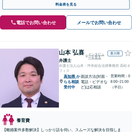
手金の返還保証もありますので安心してご相談ください。
料金表を見る
電話でお問い合わせ
メールでお問い合わせ
山本 弘喜
香川県
インタビュ
ーを見る
弁護士
弁護士法人山本・坪井綜合法律事務所 高松オ
フィス
営業時間：0
高知県
か
面談方法(対面・
らも相談
電話・ビデオな
8:00~21:00
受付中
ど)は応相談
（平日）
養育費
【離婚案件多数解決】しっかり話を伺い、スムーズな解決を目指しま