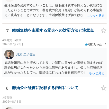
生活保護を受給するということは、最低生活費すら賄えない状態にな
ったということですので、養育費の変更（免除）が認められる事情変
更に該当することになります。生活保護費は所得ではないので、「保
護費から養育費を支払え」という結論にはなりません。ただ、実際に
支払った場合に返還請求権が認められたり役所から何らかのペナルテ
ィが課されたりするわけではなく、「残りのお金で自己責任で生活せ
7
離婚無効を主張する元夫への対応方法と注意点
よ」ということになるので、生活保護を受給することになった時はす
みやかに合意のための話し合いあるいは調停申立てをすべきでしょ
#養育費
#親権
う。
2026年7月23日
役にたった
1
川添 圭
弁護士
協議離婚届に自ら署名しており、ご質問に書かれた事情を踏まえれば
離婚意思がなかったという主張は無理がありますし、仮に当時離婚意
思がなかったとしても、離婚後に行われた養育費調停で養育費が合意
しているのですから、離婚を追認していることは明らかです。 「弁護
士と離婚無効の話を進めている」「離婚無効で裁判を起こす」という
のがそもそも本当かどうかも疑わしいと思いますし、仮に弁護士へ相
8
離婚公正証書に記載する内容について
談しているとすればおそらく嘘を重ねて説明しているので容易に嘘を
暴くことができるでしょう。「人生最後に話し合いをしないか？責め
#養育費
るとかはしない」というのは、モラハラ夫の典型的な常套句ですの
2026年8月8日
で、むしろそれを武器として使えるでしょう。 仮に弁護士からの通知