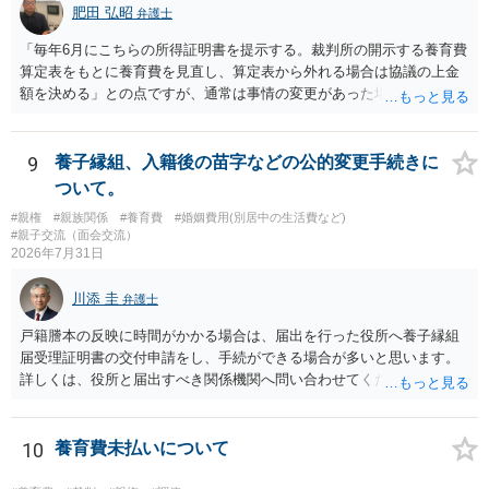
や裁判所からの調停期日通知書等が届いた場合、面倒ですが、粛々と
肥田 弘昭
弁護士
こちらも弁護士へ依頼して対応すれば良いと思います。モラハラ夫へ
「毎年6月にこちらの所得証明書を提示する。裁判所の開示する養育費
の対応は精神的に疲弊するので、弁護士へ任せればよいと思います。
算定表をもとに養育費を見直し、算定表から外れる場合は協議の上金
額を決める」との点ですが、通常は事情の変更があった場合に変更し
ますので妥当とまでは言えないかと思います。「養育費は当初予測出
来なかった事情の変更により双方協議の上増減出来る」と「通知義務
に勤務先」が含まれているので、私に収入が入った事は相手に通知が
9
養子縁組、入籍後の苗字などの公的変更手続きに
行く事になり、上記のような文言が無くても養育費の見直しは適宜出
ついて。
来るかと思うのですが違うのでしょうか？との点はそのとおりかと思
#親権
#親族関係
#養育費
#婚姻費用(別居中の生活費など)
います。養育費は事情の変更があった場合に変更するので毎年見直す
#親子交流（面会交流）
ことはあまりないです。ご参考にしてください。
2026年7月31日
川添 圭
弁護士
戸籍謄本の反映に時間がかかる場合は、届出を行った役所へ養子縁組
届受理証明書の交付申請をし、手続ができる場合が多いと思います。
詳しくは、役所と届出すべき関係機関へ問い合わせてください。
10
養育費未払いについて