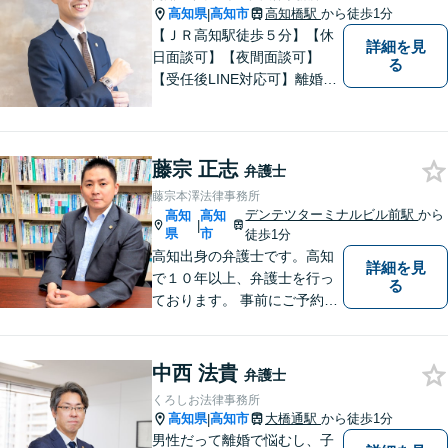
高知県
高知市
高知橋駅
から徒歩1分
|
【ＪＲ高知駅徒歩５分】【休
詳細を見
日面談可】【夜間面談可】
る
【受任後LINE対応可】離婚、
相続、交通事故、労働問題、
借金問題、刑事事件など、 お
気軽にご相談ください。
藤宗 正志
弁護士
藤宗本澤法律事務所
デンテツターミナルビル前駅
から
高知
高知
|
県
市
徒歩1分
高知出身の弁護士です。高知
詳細を見
で１０年以上、弁護士を行っ
る
ております。 事前にご予約を
いただければ土日祝日もご相
談可能です。
中西 法貴
弁護士
くろしお法律事務所
高知県
高知市
大橋通駅
から徒歩1分
|
男性だって離婚で悩むし、子