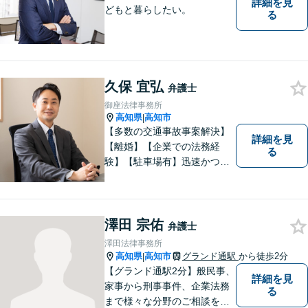
詳細を見
どもと暮らしたい。
る
久保 宜弘
弁護士
御座法律事務所
高知県
高知市
|
【多数の交通事故事案解決】
詳細を見
【離婚】【企業での法務経
る
験】【駐車場有】迅速かつ丁
寧に、相反する需要を可能な
限り満たすよう対応いたしま
す。お気軽にご相談くださ
い。
澤田 宗佑
弁護士
澤田法律事務所
高知県
高知市
グランド通駅
から徒歩2分
|
【グランド通駅2分】般民事、
詳細を見
家事から刑事事件、企業法務
る
まで様々な分野のご相談を受