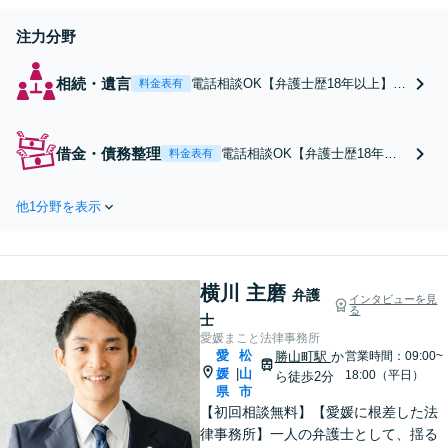
談に対応。お気軽にご連絡ください。
【勝山町駅3分】
注力分野
相続・遺言
電話相談OK【弁護士歴18年以上】
料金表有
「弁護士に依頼すべきかわからなく
ても」まずはご連絡ください【出張
相談可】訴訟・調停・審判など、複
借金・債務整理
電話相談OK【弁護士歴18年以
料金表有
雑な事案の豊富な解決実績あり【初
上】自己破産ほか多数の債務整
回相談無料】初回面談のみで解決で
理を担当！「弁護士に依頼すべ
きるケースもあります【勝山町駅3
他1分野を表示
きか分からない」という方もま
分】
ずはご相談ください【初回相談
無料】オーダーメイドの解決策
をご提案し、依頼者の方の経済
横川 主磨
的再生に向けて尽力します【勝
弁護
インタビューを見
る
山町駅3分】
士
愛媛まこと法律事務所
愛
松
勝山町駅
か
営業時間：09:00~
媛
山
|
18:00（平日）
ら徒歩2分
県
市
【初回相談無料】【愛媛に根差した法
律事務所】一人の弁護士として、揺る