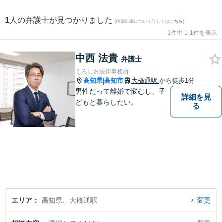
1
人の弁護士が見つかりました
(検索結果について詳しくは
こちら
)
1件中 1-1件を表示
中西 法貴
弁護士
くろしお法律事務所
高知県
高知市
大橋通駅
から徒歩1分
|
男性だって離婚で悩むし、子
詳細を見
どもと暮らしたい。
る
エリア
高知県、大橋通駅
変更