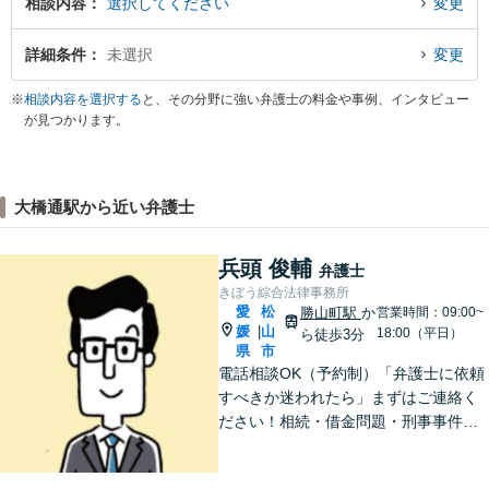
相談内容
選択してください
変更
詳細条件
未選択
変更
※
相談内容を選択する
と、その分野に強い弁護士の料金や事例、インタビュー
が見つかります。
大橋通駅から近い弁護士
兵頭 俊輔
弁護士
きぼう綜合法律事務所
愛
松
勝山町駅
か
営業時間：09:00~
媛
山
|
18:00（平日）
ら徒歩3分
県
市
電話相談OK（予約制）「弁護士に依頼
すべきか迷われたら」まずはご連絡く
ださい！相続・借金問題・刑事事件・
訴訟事件など実績多数！弁護士保険の
ご利用も可能です。個人・企業のご相