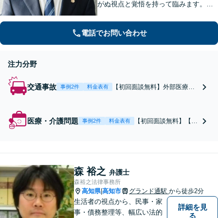
がぬ視点と覚悟を持って臨みます。依
頼者様のお気持ちに寄り添い、目の前
の問題だけでなく、その先の暮らしも
電話でお問い合わせ
見据えて、一人ひとりに合った解決を
目指します。【勝山町駅2分】
注力分野
交通事故
【初回面談無料】外部医療機
事例2件
料金表有
関・専門医と連携。画像所見
やカルテから客観的所見を引
き出し、後遺障害認定をサポ
医療・介護問題
【初回面談無料】【介
事例2件
料金表有
ート。獲得した医学的証拠や
護事故の調査】施設の
過去の裁判例等に基づく徹底
説明に納得できないご
的な交渉を通じ、適切な過失
家族へ。事故の経緯や
割合の算定等に基づく真に適
記録を丁寧に確認し、
正な賠償獲得を目指します。
森 裕之
事実関係の整理から施
弁護士
設との交渉まで一貫し
森裕之法律事務所
てサポートします【W
高知県
高知市
グランド通駅
から徒歩2分
|
EB・メール相談可】
生活者の視点から、民事・家
詳細を見
事・債務整理等、幅広い法的
る