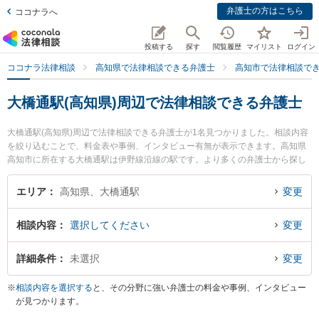
弁護士の方はこちら
ココナラへ
投稿する
探す
閲覧履歴
マイリスト
ログイン
ココナラ法律相談
高知県で法律相談できる弁護士
高知市で法律相談で
大橋通駅(高知県)周辺で法律相談できる弁護士
大橋通駅(高知県)周辺で法律相談できる弁護士が1名見つかりました。相談内容
を絞り込むことで、料金表や事例、インタビュー有無が表示できます。高知県
高知市に所在する大橋通駅は伊野線沿線の駅です。より多くの弁護士から探し
たいときは市区町村検索や同一路線のより大きな駅も追加選択して探すと良い
でしょう。特にくろしお法律事務所の中西 法貴弁護士のプロフィール情報や弁
エリア
高知県、大橋通駅
変更
護士費用、強みなどが注目されています。『立ち退き交渉のトラブルを勤務先
から通いやすい大橋通駅周辺に事務所を構える弁護士に面談予約したい』『立
相談内容
選択してください
変更
ち退き交渉のトラブル解決の実績豊富な大橋通駅近くの弁護士を検索したい』
『初回無料で立ち退き交渉を法律相談できる大橋通駅付近の弁護士に面談予約
したい』などでお困りの相談者さんにおすすめです。
詳細条件
未選択
変更
※
相談内容を選択する
と、その分野に強い弁護士の料金や事例、インタビュー
が見つかります。