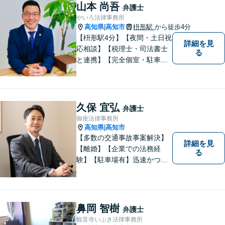
山本 尚吾
弁護士
やいろ法律事務所
高知県
高知市
枡形駅
から徒歩4分
|
【枡形駅4分】【夜間・土日祝
詳細を見
応相談】【税理士・司法書士
る
と連携】【完全個室・駐車場
完備】安心して相談できる環
境。相続や交通事故を専門分
野として対応し、分かりやす
い説明と親身な対応で納得の
久保 宜弘
弁護士
いく解決を目指します。最後
御座法律事務所
まで粘り強くサポートいたし
高知県
高知市
|
ます。
【多数の交通事故事案解決】
詳細を見
【離婚】【企業での法務経
る
験】【駐車場有】迅速かつ丁
寧に、相反する需要を可能な
限り満たすよう対応いたしま
す。お気軽にご相談くださ
い。
鼻岡 智樹
弁護士
観音寺いぶき法律事務所