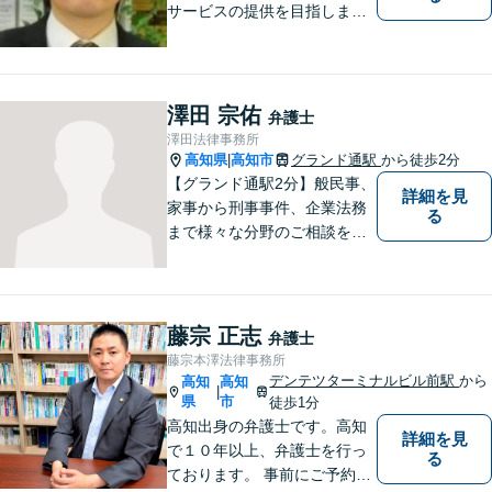
サービスの提供を目指しま
す。少しでも、皆様の法的な
不安の解消にお力添えできれ
ばと願っております。
澤田 宗佑
弁護士
澤田法律事務所
高知県
高知市
グランド通駅
から徒歩2分
|
【グランド通駅2分】般民事、
詳細を見
家事から刑事事件、企業法務
る
まで様々な分野のご相談を受
け付けております。
藤宗 正志
弁護士
藤宗本澤法律事務所
デンテツターミナルビル前駅
から
高知
高知
|
県
市
徒歩1分
高知出身の弁護士です。高知
詳細を見
で１０年以上、弁護士を行っ
る
ております。 事前にご予約を