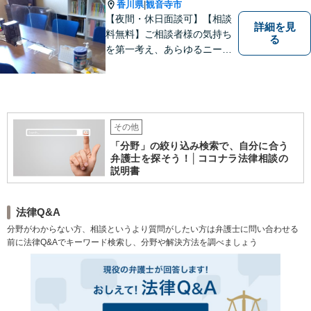
香川県
観音寺市
|
【夜間・休日面談可】【相談
詳細を見
料無料】ご相談者様の気持ち
る
を第一考え、あらゆるニーズ
にお応えできるプロフェッシ
ョナルとして、地域の皆さま
の問題解決のサポートをさせ
ていただきます。ご相談は無
料ですので、お気軽にご相談
その他
ください。
「分野」の絞り込み検索で、自分に合う
弁護士を探そう！│ココナラ法律相談の
説明書
法律Q&A
分野がわからない方、相談というより質問がしたい方は弁護士に問い合わせる
前に法律Q&Aでキーワード検索し、分野や解決方法を調べましょう