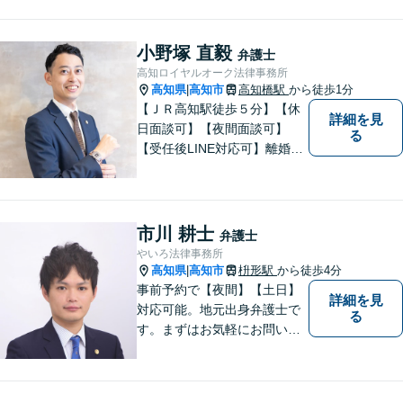
いただければ土日祝日もご相
談可能です。
小野塚 直毅
弁護士
高知ロイヤルオーク法律事務所
高知県
高知市
高知橋駅
から徒歩1分
|
【ＪＲ高知駅徒歩５分】【休
詳細を見
日面談可】【夜間面談可】
る
【受任後LINE対応可】離婚、
相続、交通事故、労働問題、
借金問題、刑事事件など、 お
気軽にご相談ください。
市川 耕士
弁護士
やいろ法律事務所
高知県
高知市
枡形駅
から徒歩4分
|
事前予約で【夜間】【土日】
詳細を見
対応可能。地元出身弁護士で
る
す。まずはお気軽にお問い合
わせください。