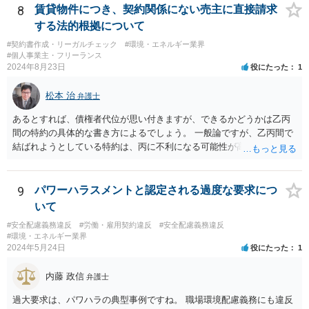
8
賃貸物件につき、契約関係にない売主に直接請求
する法的根拠について
#契約書作成・リーガルチェック
#環境・エネルギー業界
#個人事業主・フリーランス
2024年8月23日
役にたった
1
松本 治
弁護士
あるとすれば、債権者代位が思い付きますが、できるかどうかは乙丙
間の特約の具体的な書き方によるでしょう。 一般論ですが、乙丙間で
結ばれようとしている特約は、丙に不利になる可能性が高いです。
9
パワーハラスメントと認定される過度な要求につ
いて
#安全配慮義務違反
#労働・雇用契約違反
#安全配慮義務違反
#環境・エネルギー業界
2024年5月24日
役にたった
1
内藤 政信
弁護士
過大要求は、パワハラの典型事例ですね。 職場環境配慮義務にも違反