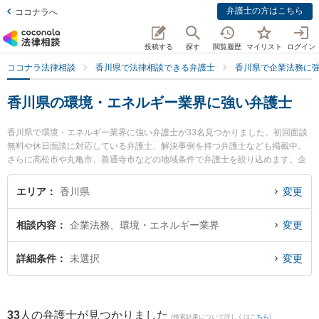
弁護士の方はこちら
ココナラへ
投稿する
探す
閲覧履歴
マイリスト
ログイン
ココナラ法律相談
香川県で法律相談できる弁護士
香川県で企業法務に
香川県の環境・エネルギー業界に強い弁護士
香川県で環境・エネルギー業界に強い弁護士が33名見つかりました。初回面談
無料や休日面談に対応している弁護士、解決事例を持つ弁護士なども掲載中。
さらに高松市や丸亀市、善通寺市などの地域条件で弁護士を絞り込めます。企
業法務に関係する顧問弁護士契約や契約書作成・リーガルチェック、雇用契約
書・就業規則作成等の細かな分野での絞り込み検索もでき便利です。特にベリ
エリア
香川県
変更
ーベスト法律事務所 高松オフィスの庄司 祐希弁護士やよつば法律事務所の二川
伸也弁護士、弁護士法人山本・坪井綜合法律事務所 高松オフィスの山本 弘喜弁
相談内容
企業法務、環境・エネルギー業界
変更
護士のプロフィール情報や弁護士費用、強みなどが注目されています。『香川
県で土日や夜間に発生した環境・エネルギー業界のトラブルを今すぐに弁護士
に相談したい』『環境・エネルギー業界のトラブル解決の実績豊富な近くの弁
詳細条件
未選択
変更
護士を検索したい』『初回相談無料で環境・エネルギー業界を法律相談できる
香川県内の弁護士に相談予約したい』などでお困りの相談者さんにおすすめで
す。
33
人の弁護士が見つかりました
(検索結果について詳しくは
こちら
)