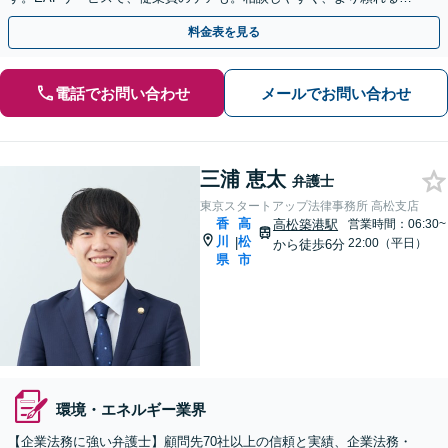
在に！メンタルヘルスのご相談も可能【初回相談無料】
料金表を見る
電話でお問い合わせ
メールでお問い合わせ
三浦 恵太
弁護士
東京スタートアップ法律事務所 高松支店
香
高
高松築港駅
営業時間：06:30~
川
松
|
22:00（平日）
から徒歩6分
県
市
環境・エネルギー業界
【企業法務に強い弁護士】顧問先70社以上の信頼と実績、企業法務・