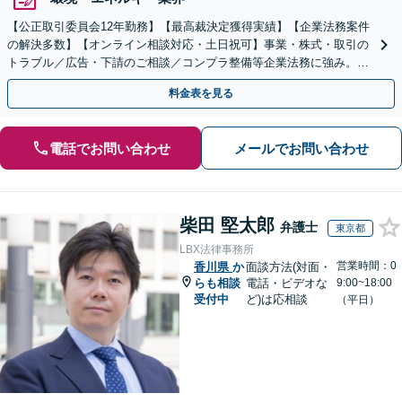
【公正取引委員会12年勤務】【最高裁決定獲得実績】【企業法務案件
の解決多数】【オンライン相談対応・土日祝可】事業・株式・取引の
トラブル／広告・下請のご相談／コンプラ整備等企業法務に強み。株
式の相続／誹謗中傷対策／不動産問題まで幅広く対応！
料金表を見る
電話でお問い合わせ
メールでお問い合わせ
柴田 堅太郎
弁護士
東京都
LBX法律事務所
営業時間：0
香川県
か
面談方法(対面・
らも相談
電話・ビデオな
9:00~18:00
受付中
ど)は応相談
（平日）