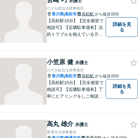
宮崎 巧
弁護士
のぞみ総合法律事務所
香川県
高松市
高松駅
から徒歩10分
|
【高松駅10分】【完全個室で
詳細を見
相談可】【近隣駐車場有】法
る
的トラブルを抱えている方の
不安を一日でも早く取り除
き、穏やかな日々を取り戻す
お手伝いがしたいと考えてい
小笠原 健
ます。お悩みの方はぜひご相
弁護士
談にいらしてください。
のぞみ総合法律事務所
香川県
高松市
高松駅
から徒歩10分
|
【高松駅10分】【完全個室で
詳細を見
相談可】【近隣駐車場有】丁
る
寧にヒアリングをしご相談者
様が望んでいる解決は何かを
しっかり把握してから解決に
向けて取り組むことを大切に
高丸 雄介
しています。お悩みの方はぜ
弁護士
ひご相談ください。
善通寺法律事務所
香川県
善通寺市
善通寺駅
から徒歩10分