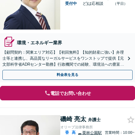
受付中
ど)は応相談
（平日）
環境・エネルギー業界
【顧問契約：関東エリア対応】【初回無料】【知的財産に強い】弁理
士等と連携し、高品質なリーガルサービスをワンストップで提供【元
文部科学省ADRセンター勤務】行政機関での経験、環境法への豊富な
知識を活かし、事業者さまの抱える問題を解決へ導きます
料金表を見る
電話でお問い合わせ
磯崎 亮太
弁護士
オリーブ法律事務所
香
高
栗林公園駅
営業時間：10:00~