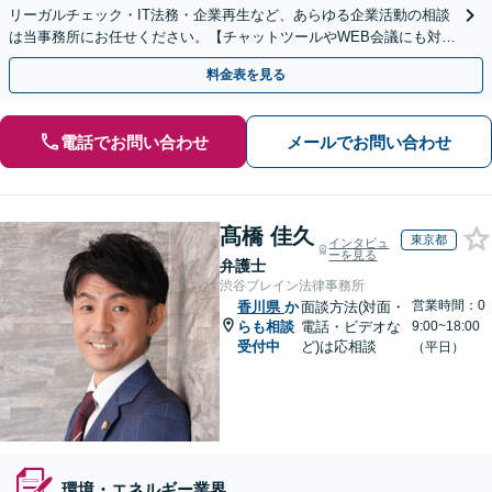
リーガルチェック・IT法務・企業再生など、あらゆる企業活動の相談
は当事務所にお任せください。【チャットツールやWEB会議にも対
応】
料金表を見る
電話でお問い合わせ
メールでお問い合わせ
髙橋 佳久
東京都
インタビュ
ーを見る
弁護士
渋谷ブレイン法律事務所
営業時間：0
香川県
か
面談方法(対面・
らも相談
電話・ビデオな
9:00~18:00
受付中
ど)は応相談
（平日）
環境・エネルギー業界