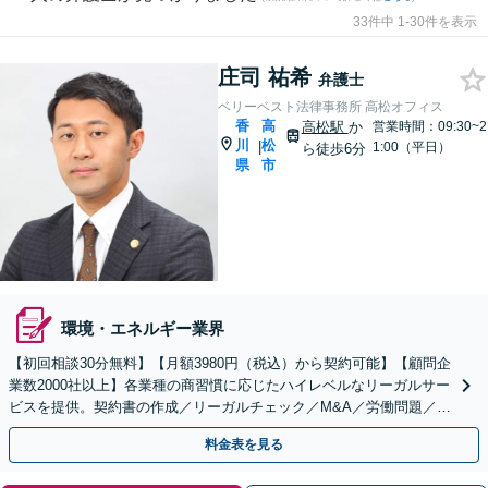
33件中 1-30件を表示
庄司 祐希
弁護士
ベリーベスト法律事務所 高松オフィス
香
高
高松駅
か
営業時間：09:30~2
川
松
|
1:00（平日）
ら徒歩6分
県
市
環境・エネルギー業界
【初回相談30分無料】【月額3980円（税込）から契約可能】【顧問企
業数2000社以上】各業種の商習慣に応じたハイレベルなリーガルサー
ビスを提供。契約書の作成／リーガルチェック／M&A／労働問題／知
的財産等、お任せください【他士業連携可能】
料金表を見る