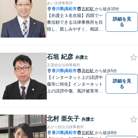
あい法律事務所
香川県
高松市
瓦町駅
から徒歩10分
|
【弁護士３名在籍】四国で一
詳細を見
番信頼できる法律事務所を目
る
指し、親しみやすく、相談し
やすい環境を整えておりま
す。お気軽にご相談くださ
い。
石垣 紀彦
弁護士
玉藻総合法律事務所
香川県
高松市
高松駅
から徒歩5分
|
【インターネット上の誹謗中
詳細を見
傷等に特化】インターネット
る
上の誹謗中傷、風評被害等に
悩んでいる方はご相談くださ
い。依頼者様のお話しをよく
伺い、投稿の削除や発信者情
北村 亜矢子
報開示等、最善の解決方法を
弁護士
ご提案いたします。
あかり総合法律事務所
香川県
高松市
瓦町駅
から徒歩8分
|