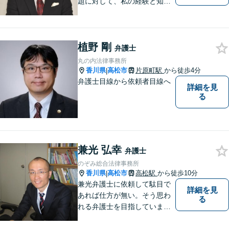
題に対して、私の経験と知識
を活かし、最善の解決策をご
提案いたします。どんなお悩
みでもお気軽にご相談くださ
植野 剛
い。少しでもお役に立てるよ
弁護士
う全力でサポートいたしま
丸の内法律事務所
す。
香川県
高松市
片原町駅
から徒歩4分
|
弁護士目線から依頼者目線へ
詳細を見
る
兼光 弘幸
弁護士
のぞみ総合法律事務所
香川県
高松市
高松駅
から徒歩10分
|
兼光弁護士に依頼して駄目で
詳細を見
あれば仕方が無い。そう思わ
る
れる弁護士を目指していま
す。