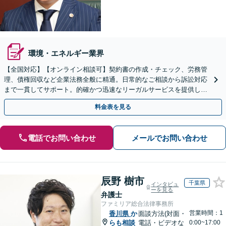
環境・エネルギー業界
【全国対応】【オンライン相談可】契約書の作成・チェック、労務管
理、債権回収など企業法務全般に精通。日常的なご相談から訴訟対応
まで一貫してサポート。的確かつ迅速なリーガルサービスを提供しま
す。【初回相談無料】【休日・夜間相談可】
料金表を見る
電話でお問い合わせ
メールでお問い合わせ
辰野 樹市
千葉県
インタビュ
ーを見る
弁護士
ファミリア総合法律事務所
営業時間：1
香川県
か
面談方法(対面・
らも相談
電話・ビデオな
0:00~17:00