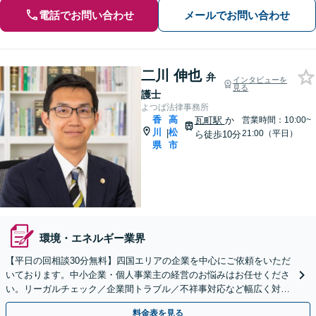
電話でお問い合わせ
メールでお問い合わせ
二川 伸也
弁
インタビューを
見る
護士
よつば法律事務所
香
高
瓦町駅
か
営業時間：10:00~
川
松
|
21:00（平日）
ら徒歩10分
県
市
環境・エネルギー業界
【平日の回相談30分無料】四国エリアの企業を中心にご依頼をいただ
いております。中小企業・個人事業主の経営のお悩みはお任せくださ
い。リーガルチェック／企業間トラブル／不祥事対応など幅広く対応
【夜間・休日相談可】【個室完備】【瓦町駅10分】
料金表を見る