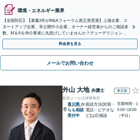
環境・エネルギー業界
【全国対応】【著書2作がM&Aフォーラム賞正賞受賞】上場企業、ス
タートアップ企業、非公開中小企業、オーナー経営者からのご相談多
数。M＆Aを仲介業者に丸投げしていませんか？デューデリジェンス
や契約書作成・交渉はお任せください【初回無料】
料金表を見る
メールでお問い合わせ
外山 大地
弁護士
東京都
銀座エール法律事務所
営業時間：1
香川県
か
面談方法(対面・
らも相談
電話・ビデオな
0:00~18:00
受付中
ど)は応相談
（平日）