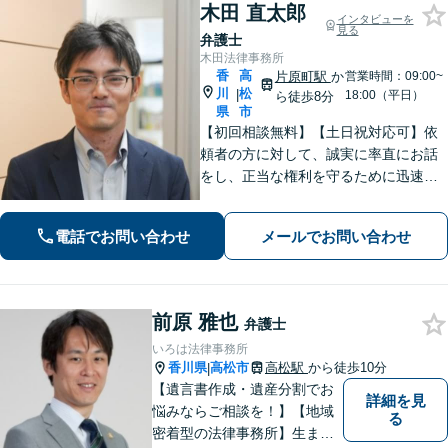
木田 直太郎
インタビューを
見る
弁護士
木田法律事務所
香
高
片原町駅
か
営業時間：09:00~
川
松
|
18:00（平日）
ら徒歩8分
県
市
【初回相談無料】【土日祝対応可】依
頼者の方に対して、誠実に率直にお話
をし、正当な権利を守るために迅速に
問題解決に向けて尽力いたします。ベ
テラン弁護士のノウハウと、若手弁護
電話でお問い合わせ
メールでお問い合わせ
士のフットワークで、依頼者の方の多
様なニーズに応えます。
前原 雅也
弁護士
いろは法律事務所
香川県
高松市
高松駅
から徒歩10分
|
【遺言書作成・遺産分割でお
詳細を見
悩みならご相談を！】【地域
る
密着型の法律事務所】生まれ