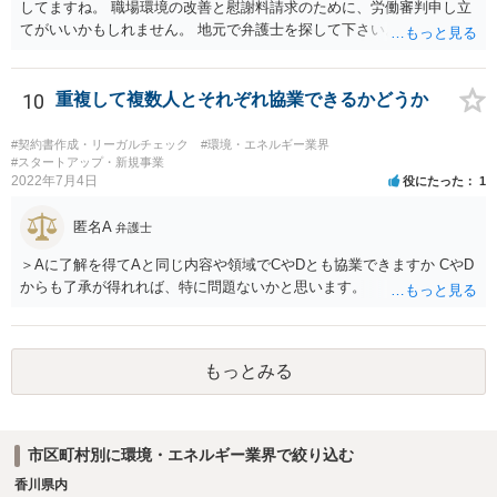
してますね。 職場環境の改善と慰謝料請求のために、労働審判申し立
てがいいかもしれません。 地元で弁護士を探して下さい。
10
重複して複数人とそれぞれ協業できるかどうか
#契約書作成・リーガルチェック
#環境・エネルギー業界
#スタートアップ・新規事業
2022年7月4日
役にたった
1
匿名A
弁護士
＞Aに了解を得てAと同じ内容や領域でCやDとも協業できますか CやD
からも了承が得れれば、特に問題ないかと思います。
もっとみる
市区町村別に環境・エネルギー業界で絞り込む
香川県内