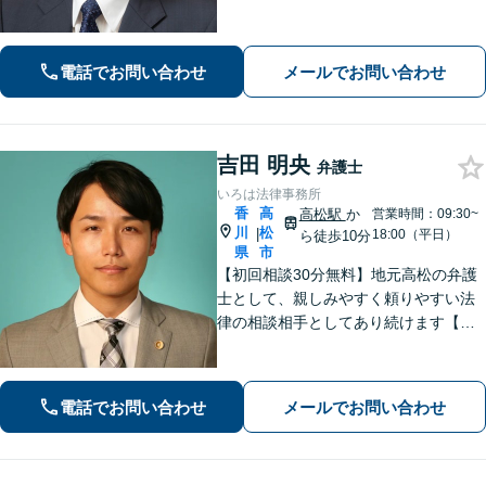
事件だけでなく、離婚、相続、交通事
故、不動産などのトラブルにも幅広く
対応。丁寧な説明とヒアリングで、問
電話でお問い合わせ
メールでお問い合わせ
題解決に尽力します。
吉田 明央
弁護士
いろは法律事務所
香
高
高松駅
か
営業時間：09:30~
川
松
|
18:00（平日）
ら徒歩10分
県
市
【初回相談30分無料】地元高松の弁護
士として、親しみやすく頼りやすい法
律の相談相手としてあり続けます【相
続問題】他士業とスムーズに連携し、
納得できる解決の実現を目指します
【離婚問題】不貞慰謝料の請求する側
電話でお問い合わせ
メールでお問い合わせ
／された側、双方に対応【弁護士歴10
年以上】