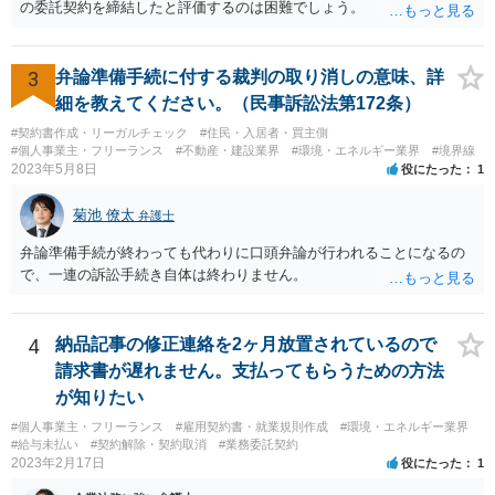
の委託契約を締結したと評価するのは困難でしょう。
3
弁論準備手続に付する裁判の取り消しの意味、詳
細を教えてください。（民事訴訟法第172条）
#契約書作成・リーガルチェック
#住民・入居者・買主側
#個人事業主・フリーランス
#不動産・建設業界
#環境・エネルギー業界
#境界線
2023年5月8日
役にたった
1
菊池 僚太
弁護士
弁論準備手続が終わっても代わりに口頭弁論が行われることになるの
で、一連の訴訟手続き自体は終わりません。
4
納品記事の修正連絡を2ヶ月放置されているので
請求書が遅れません。支払ってもらうための方法
が知りたい
#個人事業主・フリーランス
#雇用契約書・就業規則作成
#環境・エネルギー業界
#給与未払い
#契約解除・契約取消
#業務委託契約
2023年2月17日
役にたった
1