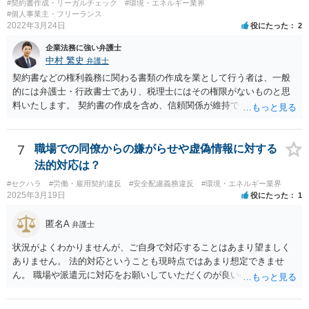
初の合意に基づき報酬額の支払いが認められる余地があると考えられ
#契約書作成・リーガルチェック
#環境・エネルギー業界
ます。
#個人事業主・フリーランス
2022年3月24日
役にたった
2
企業法務に強い弁護士
中村 繁史
弁護士
契約書などの権利義務に関わる書類の作成を業として行う者は、一般
的には弁護士・行政書士であり、税理士にはその権限がないものと思
料いたします。 契約書の作成を含め、信頼関係が維持できないのであ
れば、解約をして他の弁護士等に依頼されるのがよいと考えます。
7
職場での同僚からの嫌がらせや虚偽情報に対する
法的対応は？
#セクハラ
#労働・雇用契約違反
#安全配慮義務違反
#環境・エネルギー業界
2025年3月19日
役にたった
1
匿名A
弁護士
状況がよくわかりませんが、ご自身で対応することはあまり望ましく
ありません。 法的対応ということも現時点ではあまり想定できませ
ん。 職場や派遣元に対応をお願いしていただくのが良いのではないで
しょうか。