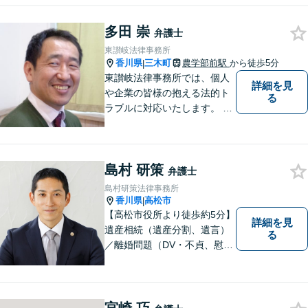
多田 崇
弁護士
東讃岐法律事務所
香川県
三木町
農学部前駅
から徒歩5分
|
東讃岐法律事務所では、個人
詳細を見
や企業の皆様の抱える法的ト
る
ラブルに対応いたします。 高
松まで行くのは少し遠いとい
う方は、当事務所をご利用く
ださい。
島村 研策
弁護士
島村研策法律事務所
香川県
高松市
|
【高松市役所より徒歩約5分】
詳細を見
遺産相続（遺産分割、遺言）
る
／離婚問題（DV・不貞、慰謝
料、財産分与）／不動産／刑
事弁護など取扱い。満足度の
高いリーガルサービスをご提
供します。