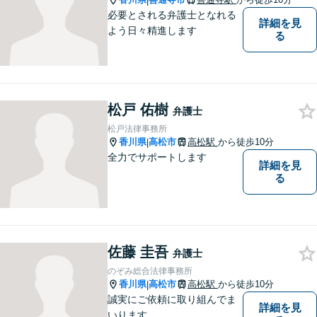
|
必要とされる弁護士となれる
詳細を見
よう日々精進します
る
松戸 佑樹
弁護士
松戸法律事務所
香川県
高松市
高松駅
から徒歩10分
|
全力でサポートします
詳細を見
る
佐藤 圭吾
弁護士
のぞみ総合法律事務所
香川県
高松市
高松駅
から徒歩10分
|
誠実にご依頼に取り組んでま
詳細を見
いります。