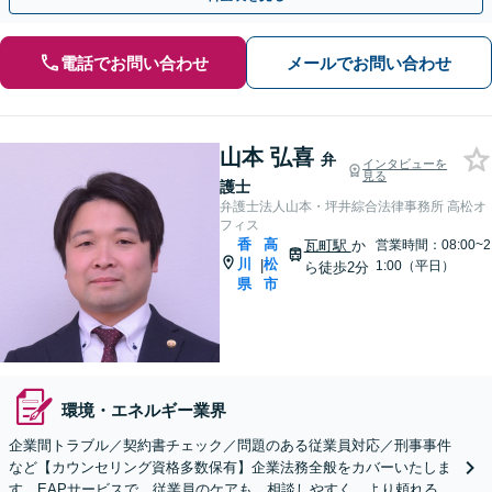
電話でお問い合わせ
メールでお問い合わせ
山本 弘喜
弁
インタビューを
見る
護士
弁護士法人山本・坪井綜合法律事務所 高松オ
フィス
香
高
瓦町駅
か
営業時間：08:00~2
川
松
|
1:00（平日）
ら徒歩2分
県
市
環境・エネルギー業界
企業間トラブル／契約書チェック／問題のある従業員対応／刑事事件
など【カウンセリング資格多数保有】企業法務全般をカバーいたしま
す。EAPサービスで、従業員のケアも。相談しやすく、より頼れる存