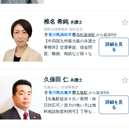
育った香川県・高松市で、法
律問題にお悩みの方々の心強
い味方として、日々法律業務
椎名 希純
に取り組んでいます。相談・
弁護士
依頼しやすい環境づくりを徹
岡野法律事務所 高松支店
底しています！【ZOOM面談
香川県
高松市
高松築港駅
から徒歩6分
|
対応可】
【中四国九州最大級の弁護士
詳細を見
事務所】交通事故、借金問
る
題、離婚、相続など様々な問
題について、「何度でも無
料」の相談を行っています！
まずはお気軽にご相談くださ
久保田 仁
い！
弁護士
丸亀みらい法律事務所
香川県
丸亀市
丸亀駅
から徒歩5分
|
【丸亀駅徒歩５分／夜間・休
詳細を見
日対応可／資力の無い方は無
る
料相談制度利用可】丁寧な対
応を心がけております。お気
軽にご相談ください。（相談