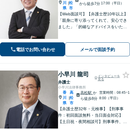
川
松
|
17:00（平日）
から徒歩7分
県
市
【Web面談可】【弁護士歴10年以上】
「親身に寄り添ってくれて、安心でき
ました」「的確なアドバイスをいただ
けて、本当に助かりました」など、感
謝の声多数！共にお悩みを分かち合
い、解決の方針を考えてまいります
電話でお問い合わせ
メールで面談予約
【栗林公園駅7分／駐車場あり】
小早川 龍司
インタビューを
見る
弁護士
小早川法律事務所
香
高
高松駅
か
営業時間：08:45~1
川
松
|
8:00（平日）
ら徒歩8分
県
市
【弁護士歴32年・元検事】【刑事事
件：初回面談無料・当日面会対応】
【土日祝・夜間相談可】刑事事件、離
婚・男女問題、相続、交通事故、債務