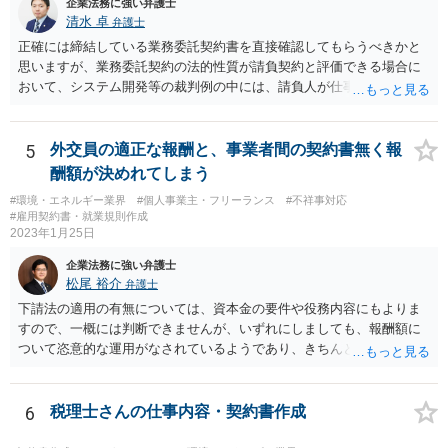
企業法務に強い弁護士
清水 卓
弁護士
正確には締結している業務委託契約書を直接確認してもらうべきかと
思いますが、業務委託契約の法的性質が請負契約と評価できる場合に
おいて、システム開発等の裁判例の中には、請負人が仕事を完成させ
たか否かについて，仕事が当初の請負契約で予定していた最後の工程
まで終えているか否かを基準として判断すべきであるという見解を示
しているものがあります。 このような見解を踏まえ、あなたのケー
5
外交員の適正な報酬と、事業者間の契約書無く報
スでも、予定していた最後の工程まで終えており、仕事は完成してい
酬額が決めれてしまう
る等と主張して行くことが考えられます。 もっとも、相手方はこの
#環境・エネルギー業界
#個人事業主・フリーランス
#不祥事対応
ような見解は本件にはあてはまらない等を理由に、仕事の完成を認め
#雇用契約書・就業規則作成
ないことが想定されます。 そのような場合には、裁判所に民事調停
2023年1月25日
を申し立てる、民事訴訟を提起する等の方法を検討する必要があるか
企業法務に強い弁護士
もしれません。 いずれにしても、一度、業務委託契約書や納品した
松尾 裕介
弁護士
記事等の証拠を持参の上、お住まいの地域の弁護士に直接相談してみ
てはいかがでしょうか。
下請法の適用の有無については、資本金の要件や役務内容にもよりま
すので、一概には判断できませんが、いずれにしましても、報酬額に
ついて恣意的な運用がなされているようであり、きちんとした契約書
を締結するべきであると考えられます。報酬額については、下請法の
適用がある場合には、著しく低い下請代金を不当に定めることは禁止
されますが、そうでない場合には、基本的には、双方の合意に基づく
6
税理士さんの仕事内容・契約書作成
ことになります。 恣意的な運用による報酬の減額分については、当