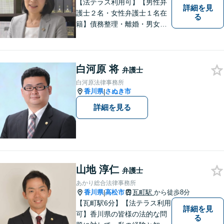
【法テラス利用可】【男性弁
詳細を見
護士２名・女性弁護士１名在
る
籍】債務整理・離婚・男女問
題・相続・労働問題・企業法
務・犯罪被害者支援に注力。
丁寧な対応とわかりやすい説
白河原 将
明を心がけています。早期解
弁護士
決のため、まずはお気軽にご
白河原法律事務所
相談ください。
香川県
さぬき市
|
詳細を見る
山地 淳仁
弁護士
あかり総合法律事務所
香川県
高松市
瓦町駅
から徒歩8分
|
【瓦町駅6分】【法テラス利用
詳細を見
可】香川県の皆様の法的な問
る