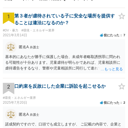
1
第３者が虐待されている子に安全な場所を提供す
ることは違法になるのか？
#DV・暴力
#環境・エネルギー業界
2021年3月14日
役にたった
7
匿名A
弁護士
基本的にあなたが勝手に保護した場合、未成年者略取誘拐罪に問われ
る可能性が十分あります。児童虐待が明らかであれば、児童相談所に
虐待通告をするなり、警察や児童相談所に同行して連れていくなり、
公的機関が主導する形での解決が望まれます。 ご本人が警察や児童相
談所の関与を望んでいないケースでは難しい判断にはなるとは思いま
すが、少なくともあなたが保護者の承諾を得ずに勝手に保護すること
2
口約束を反故にした企業に訴訟を起こせるか
は避けた方が良いかと存じます。警察は親からの虐待があると分かっ
た場合であっても、必ずしもあなたに味方するわけではないかと存じ
#環境・エネルギー業界
ます。児童相談所に通告すべきであったと窘められる程度であればよ
2025年7月20日
役にたった
2
いですが、交際されているということであればたとえばわいせつ目的
で自らの支配下に置きたかったのではないかと疑われる可能性さえあ
匿名A
弁護士
ります。
諾成契約ですので、口頭でも成立しますが、 ご記載の内容で、企業と