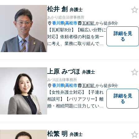
は事前に御予約願います）
松井 創
弁護士
あかり総合法律事務所
香川県
高松市
瓦町駅
から徒歩8分
|
【瓦町駅8分】【幅広い分野に
詳細を見
対応】依頼者様の利益を第一
る
に考え、業務に取り組んでお
ります。秘密厳守、親身な相
談、最適な解決策をご提案い
たします。離婚・借金・刑事
上原 みづほ
事件・交通事故・不動産問題
弁護士
など幅広く対応。即日対応も
みづほ法律事務所
可能。まずはお気軽にご相談
香川県
高松市
瓦町駅
から徒歩9分
|
ください。
【女性弁護士対応】【子連れ
詳細を見
相談可】【バリアフリー】離
る
婚・相続問題に注力していま
す。女性弁護士をお探しの方
はお問い合わせください。
松繁 明
弁護士