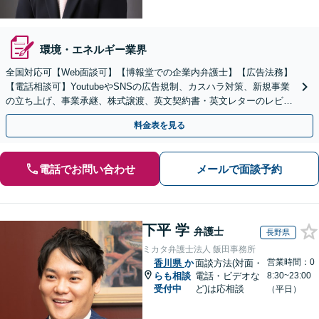
環境・エネルギー業界
全国対応可【Web面談可】【博報堂での企業内弁護士】【広告法務】
【電話相談可】YoutubeやSNSの広告規制、カスハラ対策、新規事業
の立ち上げ、事業承継、株式譲渡、英文契約書・英文レターのレビュ
ー・ドラフトなどに対応。
料金表を見る
電話でお問い合わせ
メールで面談予約
下平 学
弁護士
長野県
ミカタ弁護士法人 飯田事務所
営業時間：0
香川県
か
面談方法(対面・
らも相談
電話・ビデオな
8:30~23:00
受付中
ど)は応相談
（平日）