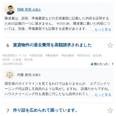
理崎 智英
弁護士
陳述書は、訴状、準備書面などの主張書面に記載した内容を証明する
ための証拠の一つに過ぎません。 そのため、陳述書に書いた内容につ
いては、別途、準備書面でも記載する必要があります。 裁判所は弁論
の全趣旨から、主張書面で主張していない事実についても認定する場
合もありますが、 基本的には、主張書面で主張する必要があるという
ことになります。
6
賃貸物件の退去費用を高額請求されました
#賃貸契約トラブル
#原状回復
#事故物件
#契約解除
#管理会社・組合側
#住民・入居者・買主側
2019年5月4日
役にたった
7
内藤 政信
弁護士
国交省のガイドラインを見てるわけではありませんが、 エアコンクリ
ーニング代は貸し主負担のような気がし ますね。 設備だからですね。
ハウスクリーニング代も過度に汚したなら請求されても 仕方ないでし
ょうが、生活上の通常の汚れならば、貸し主 負担だと思いますね。 次
の借主のための清掃だと思いますね。 ほっといて争ってみたらいいで
しょう。
7
作り話を広められて困っています。