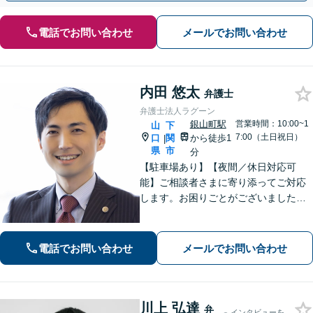
電話でお問い合わせ
メールでお問い合わせ
内田 悠太
弁護士
弁護士法人ラグーン
銀山町駅
営業時間：10:00~1
山
下
7:00（土日祝日）
口
関
から徒歩1
|
県
市
分
【駐車場あり】【夜間／休日対応可
能】ご相談者さまに寄り添ってご対応
します。お困りごとがございましたら
お一人で考え込まず、是非一度ご相談
下さい。
電話でお問い合わせ
メールでお問い合わせ
川上 弘達
弁
インタビューを