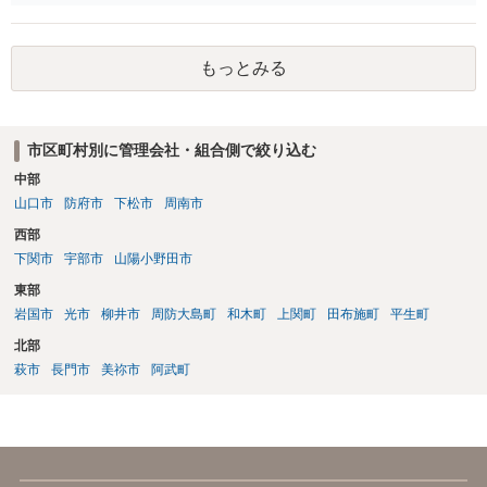
方は、端的に静かな場所に引っ越すことをお勧めします。
もっとみる
市区町村別に管理会社・組合側で絞り込む
中部
山口市
防府市
下松市
周南市
西部
下関市
宇部市
山陽小野田市
東部
岩国市
光市
柳井市
周防大島町
和木町
上関町
田布施町
平生町
北部
萩市
長門市
美祢市
阿武町