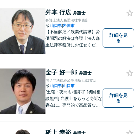
舛本 行広
弁護士
弁護士法人森重法律事務所
山口県
岩国市
|
【不当解雇／残業代請求】労
詳細を見
働問題の解決は弁護士法人森
る
重法律事務所にお任せくださ
い
金子 好一郎
弁護士
虎ノ門法律経済事務所 山口支店
山口県
山口市
|
[土曜・夜間も相談可] [初回相
詳細を見
談無料] 弁護士をもっと身近な
る
存在に。専門的で高品質なリ
ーガルサービスを提供しま
す。
砥上 幸裕
弁護士