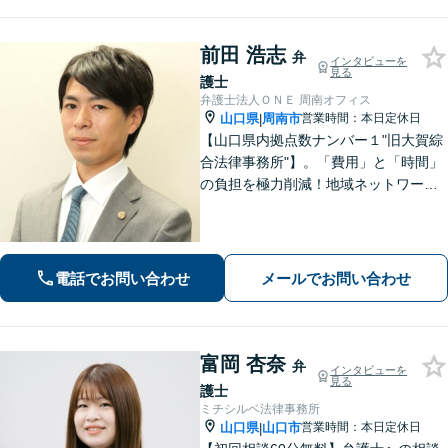
前田 浩志
弁
インタビューを
見る
護士
弁護士法人ＯＮＥ 周南オフィス
山口県
周南市
営業時間：本日定休日
|
【山口県内拠点数ナンバー１"旧大賀綜
合法律事務所"】。「費用」と「時間」
の負担を極力削減！地域ネットワーク
を活用し、依頼者が望む解決を目指し
ます。お気軽にご相談ください。【相
続・遺言に強い】不動産の売却や相続
税対策なども親身に対応◎
電話でお問い合わせ
メールでお問い合わせ
富岡 杏奈
弁
インタビューを
見る
護士
ミチシルベ法律事務所
山口県
山口市
営業時間：本日定休日
|