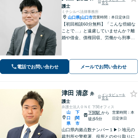
見る
護士
ミチシルベ法律事務所
山口県
山口市
営業時間：本日定休日
|
【初回相談60分無料】「こんな些細な
ことで…」と遠慮していませんか？離
婚や借金、債権回収、労働から刑事事
件まで幅広く対応しております。話し
やすい雰囲気づくりを何より大切にし
ています。どんな小さなお悩みでも誠
心誠意お伺いいたします。気軽にご相
電話でお問い合わせ
メールでお問い合わせ
談ください
津田 清彦
弁
インタビューを
見る
護士
弁護士法人ＯＮＥ 下関オフィス
山
下
下関駅
から
営業時間：本
口
関
|
日定休日
徒歩5分
県
市
山口県内拠点数ナンバー１▶︎▷地元の
裁判所や警察署、役所とのやり取りに