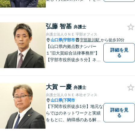
手伝い！離婚問題／相続問題
／企業法務など、幅広い法律
トラブルに対応。【初回面談
弘藤 智基
無料】お気軽にご相談くださ
弁護士
い。
弁護士法人ＯＮＥ 宇部オフィス
山口県
宇部市
宇部新川駅
から徒歩10分
|
【山口県内拠点数ナンバー
詳細を見
１”旧大賀綜合法律事務所"】
る
【宇部市役所徒歩５分】ネッ
トワークを活かし、寄り添い
ながらサポートをいたしま
す。お困りの方はお気軽にご
大賀 一慶
相談ください。
弁護士
弁護士法人ＯＮＥ 本社オフィス
山口県
下関市
|
【下関市役所徒歩1分】地元な
詳細を見
らではのネットワークと実績
る
をもとに、納得感のある解決
策をサポート！お悩みの方は
お気軽にご相談ください。