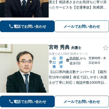
護士】相談者さまのお気持ちに寄り添
ったサービスを【交通事故】医療調査
を徹底的に行い、然るべき補償を受け
られるようサポートします【相続】事
実調査と判例をリサーチし、不公平感
電話でお問い合わせ
メールでお問い合わせ
のない相続を実現【WEB面談】
宮嵜 秀典
弁護士
弁護士法人ONE 防府オフィス
山
防
防府駅
から
営業時間：本
口
府
|
日定休日
徒歩2分
県
市
【山口県内拠点数ナンバー１】【裁判
官15年の経験】身近で話しやすい弁護
士が丁寧に対応｜相談件数1000件以上
の実績をもとに、地域事情に寄り添っ
た適切なアドバイスを提供します。安
心してお任せください。【夜間対応】
電話でお問い合わせ
メールでお問い合わせ