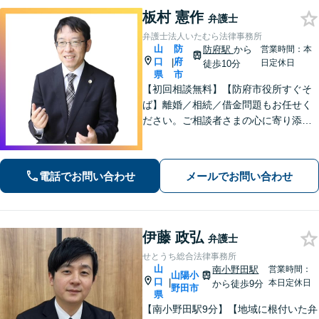
板村 憲作
弁護士
弁護士法人いたむら法律事務所
山
防
防府駅
から
営業時間：本
口
府
|
日定休日
徒歩10分
県
市
【初回相談無料】【防府市役所すぐそ
ば】離婚／相続／借金問題もお任せく
ださい。ご相談者さまの心に寄り添っ
た支援を大切にしています。地元出身
の弁護士が多数在籍しており地域に密
着した事務所です。お気軽にご相談く
電話でお問い合わせ
メールでお問い合わせ
ださい！
伊藤 政弘
弁護士
せとうち総合法律事務所
山
南小野田駅
営業時間：
山陽小
口
|
本日定休日
から徒歩9分
野田市
県
【南小野田駅9分】【地域に根付いた弁