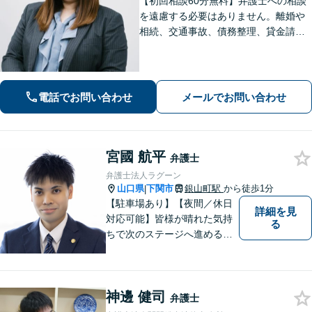
【初回相談60分無料】弁護士への相談
を遠慮する必要はありません。離婚や
相続、交通事故、債務整理、貸金請求
まで幅広く注力しております。じっく
りお話をお聞きし、難しい専門用語は
使わず分かりやすい言葉で説明するこ
とを心がけています。お気軽にご相談
電話でお問い合わせ
メールでお問い合わせ
ください。
宮國 航平
弁護士
弁護士法人ラグーン
山口県
下関市
銀山町駅
から徒歩1分
|
【駐車場あり】【夜間／休日
詳細を見
対応可能】皆様が晴れた気持
る
ちで次のステージへ進めるよ
う、精一杯協力させて頂きま
す。離婚問題／相続／不動産
／借金問題など、幅広く対
神邊 健司
応。【地域に根差した弁護
弁護士
士】何かお困りごとがござい