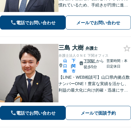
慣れているため、手続きが円滑に進み
ます。また、「近くに事務所がある」
ことで、仕事帰りや急な事態でも相談
電話でお問い合わせ
メールでお問い合わせ
に行きやすくなります。法律トラブル
は「地域密着」の当事務所にご相談く
ださい。
三島 大樹
弁護士
弁護士法人ＯＮＥ 下関オフィス
山
下
下関駅
から
営業時間：本
口
関
|
日定休日
徒歩5分
県
市
【LINE・WEB相談可】山口県内拠点数
ナンバーONE！豊富な実績を活かし、
利益の最大化に向け的確・迅速にサポ
ート。法的助言だけでなく、解決後の
未来を見据えたプランをご提案。離婚
問題／交通事故等、あなたの味方とし
電話でお問い合わせ
メールで面談予約
て尽力します【完全個室】【下関駅5
分】