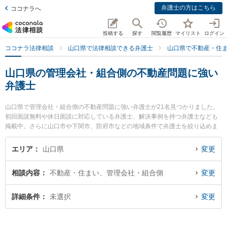
弁護士の方はこちら
ココナラへ
投稿する
探す
閲覧履歴
マイリスト
ログイン
ココナラ法律相談
山口県で法律相談できる弁護士
山口県で不動産・住
山口県の管理会社・組合側の不動産問題に強い
弁護士
山口県で管理会社・組合側の不動産問題に強い弁護士が21名見つかりました。
初回面談無料や休日面談に対応している弁護士、解決事例を持つ弁護士なども
掲載中。さらに山口市や下関市、防府市などの地域条件で弁護士を絞り込めま
す。不動産・住まいに関係する立ち退き交渉や家賃交渉、不動産契約解除等の
細かな分野での絞り込み検索もでき便利です。特に弁護士法人ラグーンの内田
エリア
山口県
変更
悠太弁護士やミチシルベ法律事務所の川上 弘達弁護士、弁護士法人ＯＮＥ 下関
オフィスの津田 清彦弁護士のプロフィール情報や弁護士費用、強みなどが注目
相談内容
不動産・住まい、管理会社・組合側
変更
されています。『山口県で土日や夜間に発生した管理会社・組合側の不動産問
題のトラブルを今すぐに弁護士に相談したい』『管理会社・組合側の不動産問
題のトラブル解決の実績豊富な近くの弁護士を検索したい』『初回相談無料で
詳細条件
未選択
変更
管理会社・組合側の不動産問題を法律相談できる山口県内の弁護士に相談予約
したい』などでお困りの相談者さんにおすすめです。