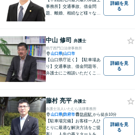
詳細を見
事務所】交通事故、借金問
る
題、離婚、相続など様々な問
題について、「何度でも無
料」の相談を行っています！
まずはお気軽にご相談くださ
中山 修司
い！
弁護士
県庁西門口法律事務所
山口県
山口市
|
【山口県庁近く】【駐車場あ
詳細を見
り】交通事故、借金問題等、
る
弁護士にご相談いただくこと
で解決の道筋が開ける可能性
が高まります。ぜひ一度ご相
談ください。専門知識を有す
る弁護士が、客観的視点から
藤村 亮平
弁護士
事案を検討し、最適の解決方
弁護士法人いたむら法律事務所
法を探ります。
山口県
防府市
防府駅
から徒歩10分
|
【駐車場完備】お客様一人ひ
詳細を見
とりに最適な解決方法をご提
る
案し，人生の再スタートをお