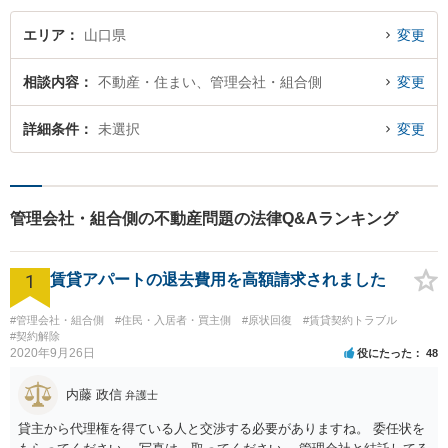
エリア
山口県
変更
相談内容
不動産・住まい、管理会社・組合側
変更
詳細条件
未選択
変更
管理会社・組合側の不動産問題の法律Q&Aランキング
1
賃貸アパートの退去費用を高額請求されました
#管理会社・組合側
#住民・入居者・買主側
#原状回復
#賃貸契約トラブル
#契約解除
2020年9月26日
役にたった
48
内藤 政信
弁護士
貸主から代理権を得ている人と交渉する必要がありますね。 委任状を