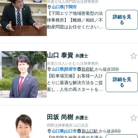
弁護士法人関門総合法律事務所
ましたらお一人で考え込ま
山口県
下関市
|
ず、ご相談下さい。
【下関エリア地域密着型の法
詳細を見
律事務所】【離婚／相続／不
る
動産問題はお任せください】
法テラス可！小さな問題であ
っても、不安は抱え込まずご
相談ください。お一人おひと
りの声を大切にし、適切な解
山口 泰資
弁護士
決方法をご提案いたします。
弁護士法人いたむら法律事務所
山口県
防府市
防府駅
から徒歩10分
|
【駐車場完備】お客様一人ひ
詳細を見
とりに最適な解決方法をご提
る
案し，人生の再スタートをお
手伝い！離婚問題／相続問題
／企業法務など、幅広い法律
トラブルに対応。【初回面談
田坂 尚樹
無料】お気軽にご相談くださ
弁護士
い。
岡野法律事務所 山口支店
山口県
山口市
新山口駅
から徒歩6分
|
【中四国九州最大級の弁護士