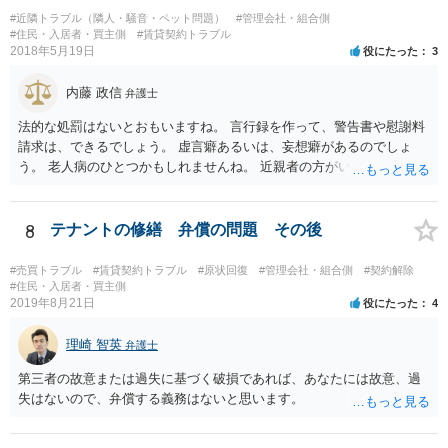
#近隣トラブル（隣人・騒音・ペット問題）
#管理会社・組合側
#住民・入居者・買主側
#賃貸契約トラブル
2018年5月19日
役にたった
3
内藤 政信
弁護士
法的な処罰はないとおもいますね。 言行録を作って、警告書や慰謝料
請求は、できるでしょう。 虚言癖あるいは、妄想癖があるのでしょ
う。 老人病のひとつかもしれませんね。 近親者の方がいれば、話を通
してみるのもありでしょう。
8
テナントの修繕 弁償の問題 その後
#売買トラブル
#賃貸契約トラブル
#原状回復
#管理会社・組合側
#契約解除
#住民・入居者・買主側
2019年8月21日
役にたった
4
理崎 智英
弁護士
第三者の故意または過失に基づく破損であれば、あなたには故意、過
失はないので、弁償する義務はないと思います。