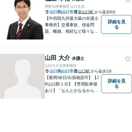
岡野法律事務所 山口支店
山口県
山口市
新山口駅
から徒歩6分
|
【中四国九州最大級の弁護士
詳細を見
事務所】交通事故、借金問
る
題、離婚、相続など様々な問
題について、「何度でも無
料」の相談を行っています！
まずはお気軽にご相談くださ
山田 大介
い！
弁護士
山田大介法律事務所
山口県
山口市
山口駅
から徒歩1分
|
【夜間/休日/出張相談可】【J
詳細を見
R山口駅１分】【専用駐車場
る
あり】「なんとかなるから大
丈夫」ではなく、まずはその
お悩みをお聞かせください。
個人・法人問わず、お困りの
方はお気軽にご相談くださ
い。