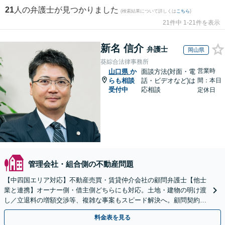
21
人の弁護士が見つかりました
(検索結果について詳しくは
こちら
)
21件中 1-21件を表示
新名 信介
弁護士
岡山県
葵綜合法律事務所
営業時
山口県
か
面談方法(対面・電
らも相談
話・ビデオなど)は
間：本日
受付中
応相談
定休日
管理会社・組合側の不動産問題
【中四国エリア対応】不動産売買・賃貸仲介会社の顧問弁護士【他士
業と連携】オーナー側・借主側どちらにも対応。土地・建物の明け渡
し／立退料の増額交渉等、複雑な事案もスピード解決へ。顧問契約も
お任せ！【夜間・休日対応】
料金表を見る