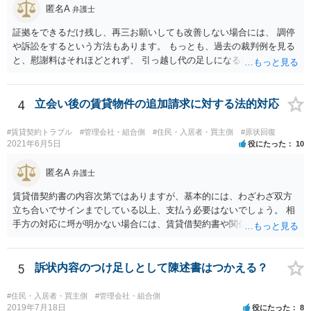
匿名A
弁護士
証拠をできるだけ残し、再三お願いしても改善しない場合には、 調停
や訴訟をするという方法もあります。 もっとも、過去の裁判例を見る
と、慰謝料はそれほどとれず、 引っ越し代の足しになる程度に終わっ
てしまうかもしれません。
4
立会い後の賃貸物件の追加請求に対する法的対応
#賃貸契約トラブル
#管理会社・組合側
#住民・入居者・買主側
#原状回復
2021年6月5日
役にたった
10
匿名A
弁護士
賃貸借契約書の内容次第ではありますが、基本的には、わざわざ双方
立ち合いでサインまでしている以上、支払う必要はないでしょう。 相
手方の対応に埒が明かない場合には、賃貸借契約書や関係資料を個別
に弁護士に見せ、対応方針をご検討いただくことをお勧めいたしま
す。
5
訴状内容のつけ足しとして陳述書はつかえる？
#住民・入居者・買主側
#管理会社・組合側
2019年7月18日
役にたった
8