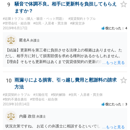
9
騒音で体調不良。相手に更新料を負担してもらえ
ますか？
#近隣トラブル（隣人・騒音・ペット問題）
#賃貸契約トラブル
#管理会社・組合側
#住民・入居者・買主側
#家賃交渉
2019年6月17日
役にたった
4
匿名A
弁護士
【結論】更新料を第三者に負担させる法律上の根拠はありません。た
だし、相手方に対して損害賠償を求める権利があるかもしれません。
【理由】そもそも更新料はあくまで賃貸借契約の更新の際の手数料の
話ですので、騒音問題とは切り離して考えることになります。 さて騒
音ですが、まず「受忍限度論」という考え方がありますのでここから
説明します。 誰しも日々の生活をするにあたり、足音・洗濯機・掃除
10
雨漏りによる損害、引っ越し費用と慰謝料の請求
機・風呂の水音など音を発生させるのはお互い様ですので、音に敏感
方法
な人であっても一定のレベルの音までは甘受しなければなりません。
#賃貸契約トラブル
#欠陥住宅
#契約解除
#住民・入居者・買主側
そして、もし騒音が「一般人基準」で我慢できないレベルの音を継続
#契約不適合責任
#管理会社・組合側
的に出している場合は、慰謝料を支払う義務が生じることになりま
2019年10月14日
役にたった
3
す。 ただし、個人の印象で「騒音が大きい」と言っても取り合っては
もらえないので（逆にクレーマー扱いの憂き目に遭います）、最寄り
内藤 政信
弁護士
の自治体に相談して騒音の測定器を貸してもらうなど、客観的な証拠
を集めるところから始めましょう。 そこまでする精神的な余裕がない
状況次第ですね。 お近くの弁護士に相談するといいでしょう。