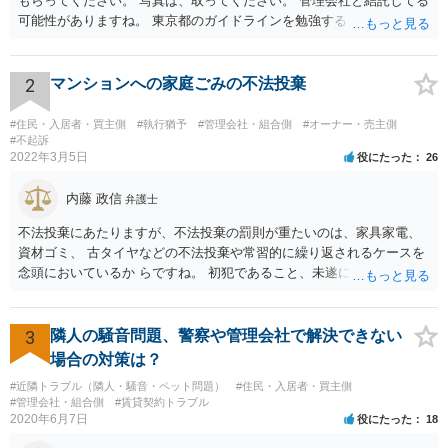
もらってください。 写真は、取ってください。 管理会社と結託してる
可能性がありますね。 東京都のガイドラインを勉強するといいでしょ
う。 払わずに、調停を申し立てるといいでしょう。
2
マンションへの家庭ごみの不法投棄
#住民・入居者・買主側
#執行猶予
#管理会社・組合側
#オーナー・売主側
#不起訴
2022年3月5日
役にたった
26
内藤 政信
弁護士
不法投棄にあたりますが、不法投棄の罰則が重たいのは、家具家電、
資材ゴミ、 古タイヤなどの不法投棄や常習的に繰り返されるケースを
念頭においているか らですね。 初犯であること、未遂に終わっている
ことから、かりに通報され、事情聴取が あったとしても、起訴される
ことはないでしょう。 様子見でいいでしょう。
3
隣人の騒音問題、警察や管理会社で解決できない
場合の対策は？
#近隣トラブル（隣人・騒音・ペット問題）
#住民・入居者・買主側
#管理会社・組合側
#賃貸契約トラブル
2020年6月7日
役にたった
18