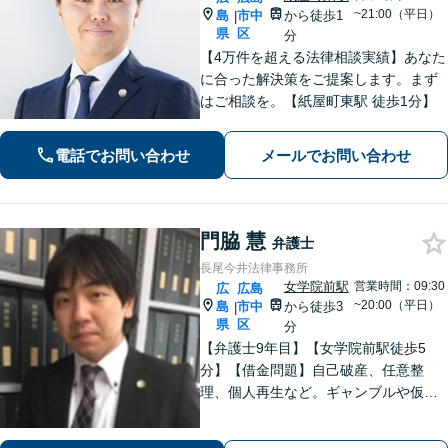
~21:00（平日）
島
市中
から徒歩1
|
県
区
分
【4万件を超える法律相談実績】あなた
に合った解決策をご提案します。まず
はご相談を。【紙屋町東駅 徒歩1分】
電話でお問い合わせ
メールでお問い合わせ
門脇 慧
弁護士
長尾今井法律事務所
女学院前駅
営業時間：09:30
広
広島
~20:00（平日）
島
市中
から徒歩3
|
県
区
分
【弁護士9年目】【女学院前駅徒歩5
分】【借金問題】自己破産、任意整
理、個人再生など。ギャンブルや仮想
通貨で破産した場合もご相談ください
【交通事故】後遺症の認定、賠償金額