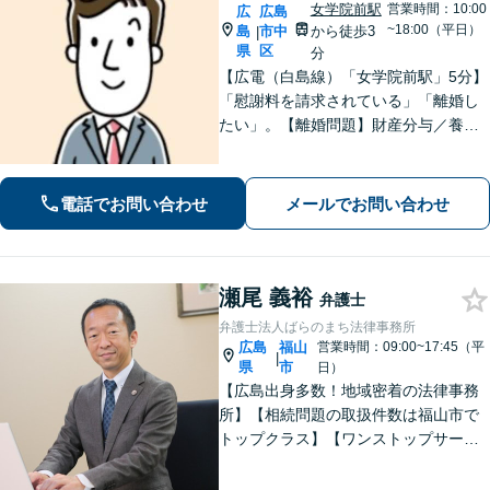
女学院前駅
営業時間：10:00
広
広島
~18:00（平日）
島
市中
から徒歩3
|
県
区
分
【広電（白島線）「女学院前駅」5分】
「慰謝料を請求されている」「離婚し
たい」。【離婚問題】財産分与／養育
費／婚姻費用／不貞慰謝料など。遺産
分割協議、遺言書作成、遺留分侵害額
請求など【相続・遺言】料金は明確に
電話でお問い合わせ
メールでお問い合わせ
細かく設定【初回相談無料】
瀬尾 義裕
弁護士
弁護士法人ばらのまち法律事務所
広島
福山
営業時間：09:00~17:45（平
|
県
市
日）
【広島出身多数！地域密着の法律事務
所】【相続問題の取扱件数は福山市で
トップクラス】【ワンストップサービ
ス】税理士、司法書士、社会保険労務
士、土地家屋調査士など各士業との緊