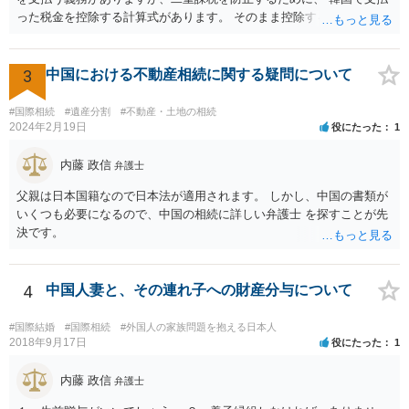
った税金を控除する計算式があります。 そのまま控除するわけではな
いので、複雑ですが、匿名電話での税務相談、 や直接区の無料税務相
談にいかれて、確定申告時の知識を習得されるといい でしょう。
3
中国における不動産相続に関する疑問について
#国際相続
#遺産分割
#不動産・土地の相続
2024年2月19日
役にたった
1
内藤 政信
弁護士
父親は日本国籍なので日本法が適用されます。 しかし、中国の書類が
いくつも必要になるので、中国の相続に詳しい弁護士 を探すことが先
決です。
4
中国人妻と、その連れ子への財産分与について
#国際結婚
#国際相続
#外国人の家族問題を抱える日本人
2018年9月17日
役にたった
1
内藤 政信
弁護士