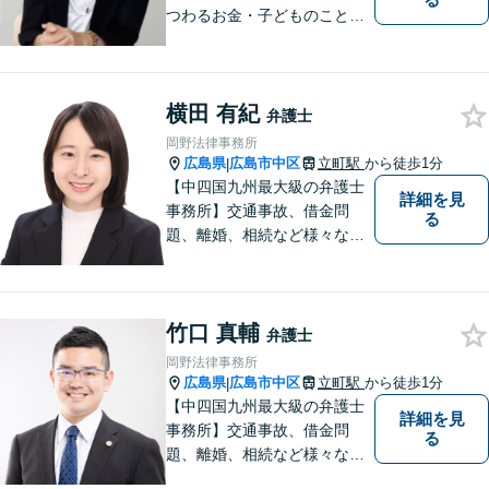
つわるお金・子どものこと、
不倫の慰謝料、相続や信託・
成年後見、個人/法人の借金か
らの再生や破産案件ならお任
横田 有紀
せください。丁寧にお話を伺
弁護士
い、お一人おひとりに合った
岡野法律事務所
解決方法を提案します。
広島県
広島市中区
立町駅
から徒歩1分
|
【中四国九州最大級の弁護士
詳細を見
事務所】交通事故、借金問
る
題、離婚、相続など様々な問
題について、「何度でも無
料」の相談を行っています！
まずはお気軽にご相談くださ
竹口 真輔
い！
弁護士
岡野法律事務所
広島県
広島市中区
立町駅
から徒歩1分
|
【中四国九州最大級の弁護士
詳細を見
事務所】交通事故、借金問
る
題、離婚、相続など様々な問
題について、「何度でも無