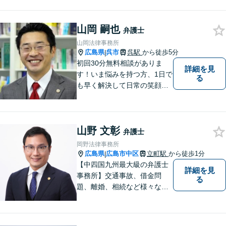
料」の相談を行っています！
まずはお気軽にご相談くださ
山岡 嗣也
い！
弁護士
山岡法律事務所
広島県
呉市
呉駅
から徒歩5分
|
初回30分無料相談がありま
詳細を見
す！いま悩みを持つ方、1日で
る
も早く解決して日常の笑顔を
取り戻しましょう！離婚問
題、交通事故、借金債務整
理、相続などに注力しつつ、
山野 文彰
個人様・法人様の問題に幅広
弁護士
く対応しています。
岡野法律事務所
広島県
広島市中区
立町駅
から徒歩1分
|
【中四国九州最大級の弁護士
詳細を見
事務所】交通事故、借金問
る
題、離婚、相続など様々な問
題について、「何度でも無
料」の相談を行っています！
まずはお気軽にご相談くださ