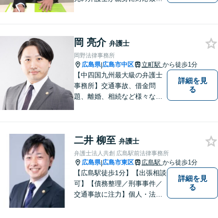
ます。
岡 亮介
弁護士
岡野法律事務所
広島県
広島市中区
立町駅
から徒歩1分
|
【中四国九州最大級の弁護士
詳細を見
事務所】交通事故、借金問
る
題、離婚、相続など様々な問
題について、「何度でも無
料」の相談を行っています！
まずはお気軽にご相談くださ
二井 柳至
い！
弁護士
弁護士法人共創 広島駅前法律事務所
広島県
広島市東区
広島駅
から徒歩1分
|
【広島駅徒歩1分】【出張相談
詳細を見
可】【債務整理／刑事事件／
る
交通事故に注力】個人・法人
どちらも可◎依頼者がアクセ
スしやすい環境づくりに尽力