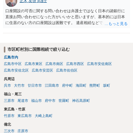
てしまったあなたに対して、『法的に』ケア等を強制することができ
正木 友啓
弁護士
ない可能性が高く、その場合、大学側やそこのスタッフ等から対応を
口座開設の可否に関する問い合わせは弁護士ではなく日本の諸銀行に
拒否されたということへの責任追及も、難しいことになると思われま
直接お問い合わせになった方がいいかと思いますが、基本的には日本
す。 （義務もないことを拒否したことに責任追及することは、相手方
に住居のない方の口座開設は困難です。 遺産相続などでお金を受け取
に事実上行動を義務付けるのと同じことになってしまいます） 詳細な
る必要がある場合は、海外送金サービスを用いて海外の口座に振込ん
事実関係等についての聞き取りを経ていないので何とも言えないとこ
でもらうのが通常です。
ろはありますが、 後は、一連の経緯の中で、現地法で裁判管轄が認め
られ、損害賠償等出来る余地がないかを現地の弁護士事務所に相談さ
れるのも方法かと思います。
市区町村別に国際相続で絞り込む
広島市内
広島市中区
広島市東区
広島市南区
広島市西区
広島市安佐南区
広島市安佐北区
広島市安芸区
広島市佐伯区
呉周辺
呉市
大竹市
廿日市市
江田島市
府中町
海田町
熊野町
坂町
福山・尾三
三原市
尾道市
福山市
府中市
世羅町
神石高原町
東広島・竹原
竹原市
東広島市
大崎上島町
備北
三次市
庄原市