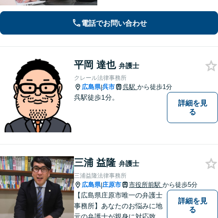
密な連携体制「企業法務、民事家事、
遺言・相続、債務整理など、幅広い分
電話でお問い合わせ
野に対応」
平岡 達也
弁護士
クレール法律事務所
広島県
呉市
呉駅
から徒歩1分
|
呉駅徒歩1分。
詳細を見
る
三浦 益隆
弁護士
三浦益隆法律事務所
広島県
庄原市
市役所前駅
から徒歩5分
|
【広島県庄原市唯一の弁護士
詳細を見
事務所】あなたのお悩みに地
る
元の弁護士が親身に対応致し