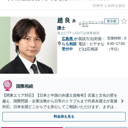
33件中 1-30件を表示
趙 良
弁
東京都
インタビューを
見る
護士
東京CITY LIGHT法律事務所
営業時間：0
広島県
か
面談方法(対面・
らも相談
電話・ビデオな
9:30~17:00
受付中
ど)は応相談
（平日）
国際相続
【関東エリア対応】【日本と中国の弁護士資格有】言葉と文化の壁を
越え、国際問題・企業法務から日常のトラブルまで代表弁護士が直接
対応。日本全国どこからでも安心してご相談いただけます。まずは一
歩を踏み出してみませんか。【初回相談無料】
料金表を見る