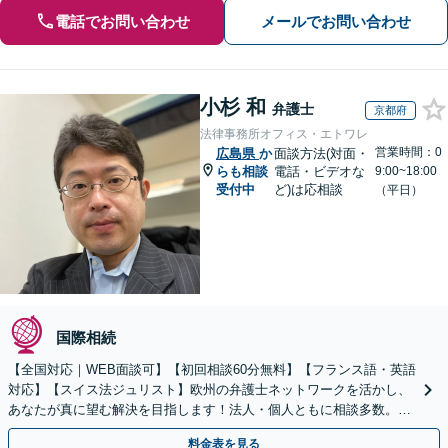
電話でお問い合わせ
メールでお問い合わせ
小杉 和
弁護士
京都府
法律事務所オフィス・エトワレ
営業時間：0
広島県
か
面談方法(対面・
らも相談
電話・ビデオな
9:00~18:00
受付中
ど)は応相談
（平日）
国際相続
【全国対応｜WEB面談可】【初回相談60分無料】【フランス語・英語
対応】【スイス法ジュリスト】欧州の弁護士ネットワークを活かし、
あなたが真に望む解決を目指します！法人・個人ともに相談多数。細
やかな連絡と粘り強い交渉を徹底【休日・夜間相談可】
料金表を見る