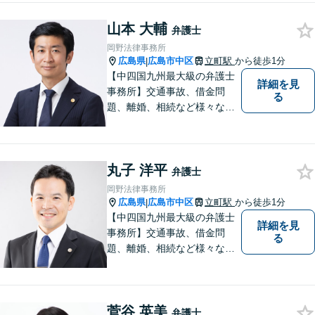
しています。すべての依頼者
山本 大輔
の「平和」が実現できるよ
弁護士
う、依頼者一人ひとりに寄り
岡野法律事務所
添い、解決へ導きます。
広島県
広島市中区
立町駅
から徒歩1分
|
【中四国九州最大級の弁護士
詳細を見
事務所】交通事故、借金問
る
題、離婚、相続など様々な問
題について、「何度でも無
料」の相談を行っています！
まずはお気軽にご相談くださ
丸子 洋平
い！
弁護士
岡野法律事務所
広島県
広島市中区
立町駅
から徒歩1分
|
【中四国九州最大級の弁護士
詳細を見
事務所】交通事故、借金問
る
題、離婚、相続など様々な問
題について、「何度でも無
料」の相談を行っています！
まずはお気軽にご相談くださ
菅谷 英美
い！
弁護士