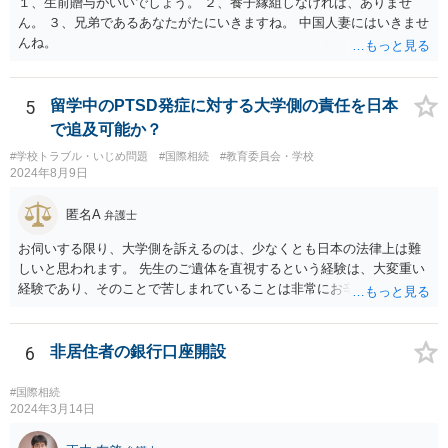
１、生前贈与がいいでしょう。 ２、養子縁組しなければ、ありませ
ん。 ３、兄弟であるあなたがたにいきますね。 中国人妻にはいきませ
んね。
5
留学中のPTSD発症に対する大学側の責任を日本
で追及可能か？
#学校トラブル・いじめ問題
#国際相続
#教育委員会・学校
2024年8月9日
匿名A
弁護士
お伺いする限り、大学側を訴えるのは、少なくとも日本の法律上は難
しいと思われます。 先生のご遺体を直視するという経験は、大変重い
経験であり、そのことで苦しまれていることは非常にお辛い状況だと
推察します。 ただ、日本の法律上、何か相手に責任を追及するのであ
れば、相手方の行為に対して、故意や過失がなければ、法的責任を追
及することは難しいところです。 本件の場合、大学側が仕組んで、あ
6
非居住者の銀行口座開設
なたにわざと死体を見せるために画策したというような事情があれば
ともかく、何も知らず、単に授業に来なかった教員の様子を見てきて
#国際相続
くれと指示する行為に、何か大学側の落ち度があったとまでの認定は
2024年3月14日
難しいように思われます。 そうなると、大学側で、第一発見者になっ