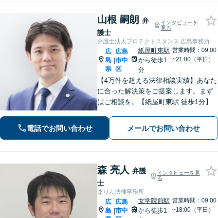
山根 嗣朗
弁
インタビューを
見る
護士
弁護士法人プロテクトスタンス 広島事務所
紙屋町東駅
営業時間：09:00
広
広島
~21:00（平日）
島
市中
から徒歩1
|
県
区
分
【4万件を超える法律相談実績】あなた
に合った解決策をご提案します。まず
はご相談を。【紙屋町東駅 徒歩1分】
電話でお問い合わせ
メールでお問い合わせ
森 亮人
弁護
インタビューを見
る
士
まりん法律事務所
女学院前駅
営業時間：09:00
広
広島
~18:00（平日）
島
市中
から徒歩1
|