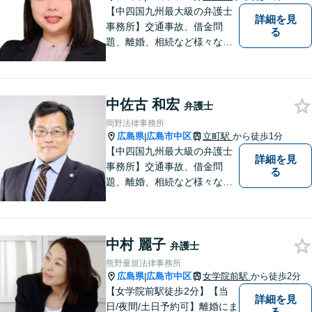
【中四国九州最大級の弁護士
詳細を見
事務所】交通事故、借金問
る
題、離婚、相続など様々な問
題について、「何度でも無
料」の相談を行っています！
まずはお気軽にご相談くださ
中佐古 和宏
い！
弁護士
岡野法律事務所
広島県
広島市中区
立町駅
から徒歩1分
|
【中四国九州最大級の弁護士
詳細を見
事務所】交通事故、借金問
る
題、離婚、相続など様々な問
題について、「何度でも無
料」の相談を行っています！
まずはお気軽にご相談くださ
中村 麗子
い！
弁護士
熊野量規法律事務所
広島県
広島市中区
女学院前駅
から徒歩2分
|
【女学院前駅徒歩2分】【当
詳細を見
日/夜間/土日予約可】離婚にま
る