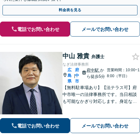
料金表を見る
電話でお問い合わせ
メールでお問い合わせ
中山 雅貴
弁護士
なぎ法律事務所
広
府
府中駅
か
営業時間：10:00~1
島
中
|
8:00（平日）
ら徒歩5分
県
市
【無料駐車場あり】【法テラス可】府
中市唯一の法律事務所です。当日相談
も可能なかぎり対応します。身近な相
談相手として親身にご相談に乗りま
す。相続・離婚・借金など、お困りご
とがありましたら、まずはお気軽にご
電話でお問い合わせ
メールでお問い合わせ
相談ください。【出張相談に対応】
【秘密厳守】