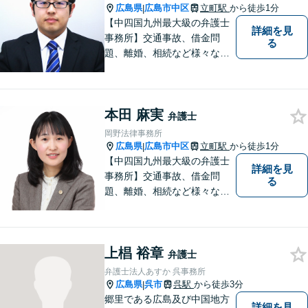
駅から徒歩9分】
広島県
広島市中区
立町駅
から徒歩1分
|
【中四国九州最大級の弁護士
詳細を見
事務所】交通事故、借金問
る
題、離婚、相続など様々な問
題について、「何度でも無
料」の相談を行っています！
まずはお気軽にご相談くださ
本田 麻実
い！
弁護士
岡野法律事務所
広島県
広島市中区
立町駅
から徒歩1分
|
【中四国九州最大級の弁護士
詳細を見
事務所】交通事故、借金問
る
題、離婚、相続など様々な問
題について、「何度でも無
料」の相談を行っています！
まずはお気軽にご相談くださ
上椙 裕章
い！
弁護士
弁護士法人あすか 呉事務所
広島県
呉市
呉駅
から徒歩3分
|
郷里である広島及び中国地方
詳細を見