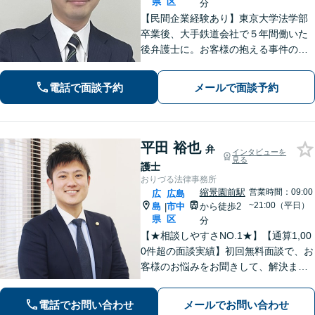
県
区
分
【民間企業経験あり】東京大学法学部
卒業後、大手鉄道会社で５年間働いた
後弁護士に。お客様の抱える事件の本
質を短時間で理解し、私から話を引き
出すのが得意です。逆に私からは、法
電話で面談予約
メールで面談予約
律用語を多用しない分かり易い説明を
心がけています。女学院前電停から徒
歩１分。
平田 裕也
弁
インタビューを
見る
護士
おりづる法律事務所
縮景園前駅
営業時間：09:00
広
広島
~21:00（平日）
島
市中
から徒歩2
|
県
区
分
【★相談しやすさNO.1★】【通算1,00
0件超の面談実績】初回無料面談で、お
客様のお悩みをお聞きして、解決まで
の道筋を示します。「不貞行為」「離
婚問題」「私選刑事事件」「自己破
電話でお問い合わせ
メールでお問い合わせ
産」「相続」問題を得意としていま