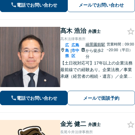
などご相談ください【夜間土日祝相談
電話でお問い合わせ
メールでお問い合わせ
可】【初回相談無料】【Zoom面談可】
髙木 浩治
弁護士
髙木法律事務所
縮景園前駅
営業時間：09:00
広
広島
~20:00（平日）
島
市中
から徒歩2
|
県
区
分
【土日祝対応可】17年以上の企業法務
最前線での経験あり。企業法務／事業
承継（経営者の相続・遺言）／企業の
労務問題や債権回収など、企業・経営
者さまのお悩みはご相談ください。経
験を活かした的確な対応で、企業の発
電話でお問い合わせ
メールで面談予約
展と経営をサポート。顧問契約もお任
せください
金光 健二
弁護士
長尾今井法律事務所