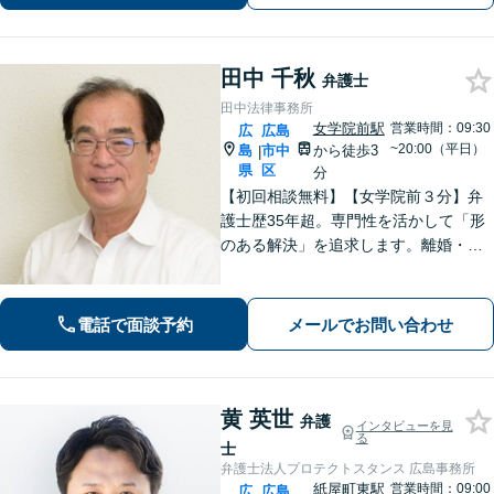
す。
田中 千秋
弁護士
田中法律事務所
女学院前駅
営業時間：09:30
広
広島
~20:00（平日）
島
市中
から徒歩3
|
県
区
分
【初回相談無料】【女学院前３分】弁
護士歴35年超。専門性を活かして「形
のある解決」を追求します。離婚・債
務整理・不動産・相続・企業法務な
ど、個人・法人ともに実績豊富です。
話しやすい弁護士に是非ご相談くださ
電話で面談予約
メールでお問い合わせ
い。（合同庁舎内郵便局近く）
黄 英世
弁護
インタビューを見
る
士
弁護士法人プロテクトスタンス 広島事務所
紙屋町東駅
営業時間：09:00
広
広島