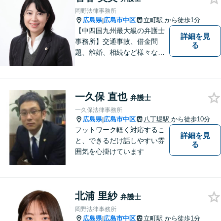
岡野法律事務所
広島県
広島市中区
立町駅
から徒歩1分
|
【中四国九州最大級の弁護士
詳細を見
事務所】交通事故、借金問
る
題、離婚、相続など様々な問
題について、「何度でも無
料」の相談を行っています！
まずはお気軽にご相談くださ
一久保 直也
い！
弁護士
一久保法律事務所
広島県
広島市中区
八丁堀駅
から徒歩10分
|
フットワーク軽く対応するこ
詳細を見
と、できるだけ話しやすい雰
る
囲気を心掛けています
北浦 里紗
弁護士
岡野法律事務所
広島県
広島市中区
立町駅
から徒歩1分
|