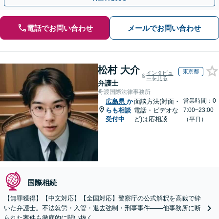
電話でお問い合わせ
メールでお問い合わせ
松村 大介
東京都
インタビュ
ーを見る
弁護士
舟渡国際法律事務所
営業時間：0
広島県
か
面談方法(対面・
らも相談
電話・ビデオな
7:00~23:00
受付中
ど)は応相談
（平日）
国際相続
【無罪獲得】【中文対応】【全国対応】警察庁の公式解釈を高裁で砕
いた弁護士。不法就労・入管・退去強制・刑事事件——他事務所に断
られた案件も徹底的に闘い抜く。