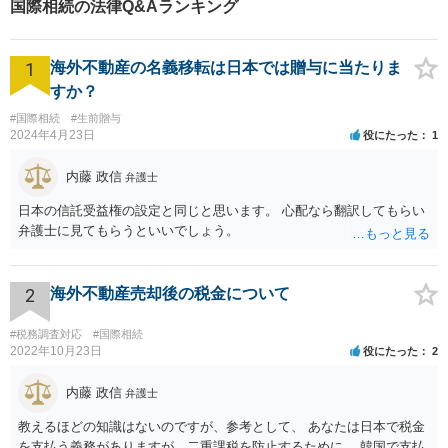
国際相続の法律Q&Aランキング
1
海外不動産の名義移転は日本では贈与に当たりま
すか？
#国際相続
#生前贈与
2024年4月23日
役にたった
1
内藤 政信
弁護士
日本の信託受益権の設定と同じと思います。 心配なら翻訳してもらい
弁護士に見てもらうといいでしょう。
2
海外不動産売却後の税金について
#税務調査対応
#国際相続
2022年10月23日
役にたった
2
内藤 政信
弁護士
教えるほどの知識はないのですが、参考として、 あなたは日本で税金
を支払う義務がありますが、二重課税を防止するために、 韓国で支払