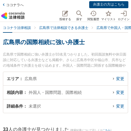
弁護士の方はこちら
ココナラへ
投稿する
探す
閲覧履歴
マイリスト
ログイン
ココナラ法律相談
広島県で法律相談できる弁護士
広島県で外国人・国
広島県の国際相続に強い弁護士
広島県で国際相続に強い弁護士が33名見つかりました。初回面談無料や休日面
談に対応している弁護士なども掲載中。さらに広島市中区や福山市、呉市など
の地域条件で弁護士を絞り込めます。外国人・国際問題に関係する国際離婚や
ハーグ条約、国際結婚等の細かな分野での絞り込み検索もでき便利です。特に
なぎ法律事務所の中山 雅貴弁護士や弁護士法人プロテクトスタンス 広島事務所
エリア
広島県
変更
の山根 嗣朗弁護士、まりん法律事務所の森 亮人弁護士のプロフィール情報や弁
護士費用、強みなどが注目されています。『広島県で土日や夜間に発生した国
相談内容
外国人・国際問題、国際相続
変更
際相続のトラブルを今すぐに弁護士に相談したい』『国際相続のトラブル解決
の実績豊富な近くの弁護士を検索したい』『初回相談無料で国際相続を法律相
談できる広島県内の弁護士に相談予約したい』などでお困りの相談者さんにお
詳細条件
未選択
変更
すすめです。
33
人の弁護士が見つかりました
(検索結果について詳しくは
こちら
)