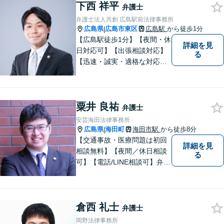
下西 祥平
い！
弁護士
弁護士法人共創 広島駅前法律事務所
広島県
広島市東区
広島駅
から徒歩1分
|
【広島駅徒歩1分】【夜間・休
詳細を見
日対応可】【出張相談対応】
る
【迅速・誠実・適格な対応】
弊事務所は、依頼者の皆様の
ための法律事務所です。皆様
にとってのアクセスを何より
粟井 良祐
重視しています。また、弊事
弁護士
務所は迅速な対応・回答を最
安芸海田法律事務所
優先にしています。
広島県
海田町
海田市駅
から徒歩8分
|
【交通事故・医療問題は初回
詳細を見
相談無料】【夜間／休日相談
る
可】【電話/LINE相談可】弁護
士に気軽にご相談いただける
ように体制を整えています。
で少しでも疑問や不安を抱え
倉西 礼士
ている方は、すぐに弁護士に
弁護士
ご相談ください。【JR海田市
岡野法律事務所