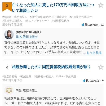
3
亡くなった知人に貸した170万円の回収方法につ
いて相談したい
#契約書・借用書なし
#相手(債務者)の所在・財産調査
#内容証明作成送付
#債務者の相続人
#個人・プライベート
#債権回収代行
2024年7月19日
役にたった
11
債権回収に強い弁護士
黒木 佐紀
弁護士
貸付の立証は貸した側が行うことになります。証拠については、拝見
できないので判断できませんが、請求できる可能性はあると思われま
す。 すでに亡くなっており、相手方の相続人に法定相続分に応じて請
求していくことになりますが、相続人が相続放棄すると請求すること
が難しくなります。 お早めに相続人に請求していくか、それが難しい
場合は、弁護士に相談されるのがよろしいかと思います。
4
相続放棄したのに固定資産税納税通知書が届く
#固定資産税
#相続放棄
#債務者の相続人
#M&A・事業承継
2021年4月16日
役にたった
6
内藤 政信
弁護士
相続放棄受理証明書を家裁に申請して、証明書を送るといいでしょ
う。 第三順位の相続人まで、相続放棄すれば、だれも責任を負うこと