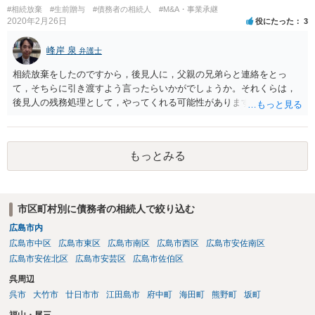
#相続放棄
#生前贈与
#債務者の相続人
#M&A・事業承継
2020年2月26日
役にたった
3
峰岸 泉
弁護士
相続放棄をしたのですから，後見人に，父親の兄弟らと連絡をとっ
て，そちらに引き渡すよう言ったらいかがでしょうか。それくらは，
後見人の残務処理として，やってくれる可能性があります。 ただ，通
帳を預かっていたからといって，何か不利になることもありません。
もっとみる
市区町村別に債務者の相続人で絞り込む
広島市内
広島市中区
広島市東区
広島市南区
広島市西区
広島市安佐南区
広島市安佐北区
広島市安芸区
広島市佐伯区
呉周辺
呉市
大竹市
廿日市市
江田島市
府中町
海田町
熊野町
坂町
福山・尾三