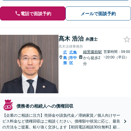
電話で面談予約
メールで面談予約
髙木 浩治
弁護士
髙木法律事務所
縮景園前駅
営業時間：09:00
広
広島
~20:00（平日）
島
市中
から徒歩2
|
県
区
分
債務者の相続人への債権回収
【企業のご相談に注力】売掛金や請負代金／滞納家賃／個人向けサー
ビス料金など債権回収はご相談ください。債権額や状況に応じ、最良
の方法をご提案。粘り強く交渉します【初回電話相談30分無料】顧問