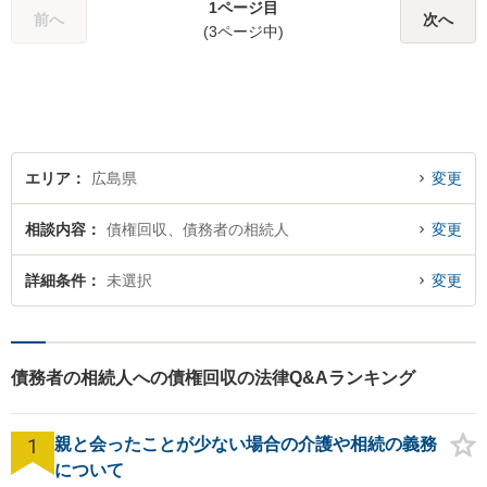
1ページ目
等）、家事事件（離婚・相続
前へ
次へ
(3ページ中)
等）、刑事事件（刑事弁護、
告訴、犯罪被害者支援等）な
ど
エリア
広島県
変更
相談内容
債権回収、債務者の相続人
変更
詳細条件
未選択
変更
債務者の相続人への債権回収の法律Q&Aランキング
1
親と会ったことが少ない場合の介護や相続の義務
について