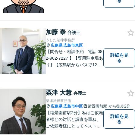
る
加藤 泰
弁護士
うした法律事務所
広島県
広島市東区
|
【問合せ・相談予約 電話 08
詳細を見
2-962-7227 】【専用駐車場あ
る
り】【広島駅からバスで12
分】 相続事件に力をいれてい
ます。お近くの方も遠方の方
もお気軽に上記電話番号まで
お電話ください。
粟津 大慧
弁護士
粟津法律事務所
広島県
広島市中区
縮景園前駅
から徒歩2分
|
【縮景園前駅2分】私はご依頼
詳細を見
者様との対話と調査を重ね、
る
ご依頼者様にとってベストな
解決方法を提示・実現してい