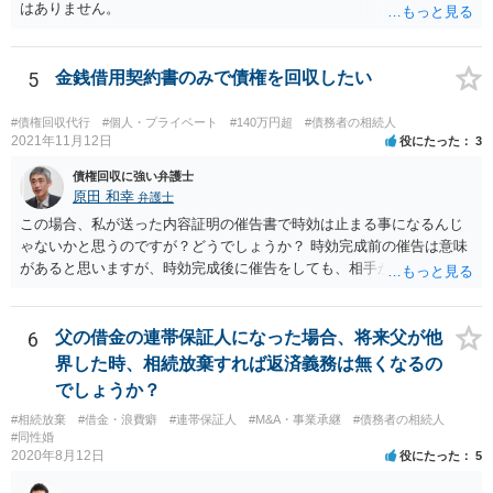
はありません。
5
金銭借用契約書のみで債権を回収したい
#債権回収代行
#個人・プライベート
#140万円超
#債務者の相続人
2021年11月12日
役にたった
3
債権回収に強い弁護士
原田 和幸
弁護士
この場合、私が送った内容証明の催告書で時効は止まる事になるんじ
ゃないかと思うのですが？どうでしょうか？ 時効完成前の催告は意味
があると思いますが、時効完成後に催告をしても、相手が時効の援用
をすれば、相手は支払わなくてよくなります。
6
父の借金の連帯保証人になった場合、将来父が他
界した時、相続放棄すれば返済義務は無くなるの
でしょうか？
#相続放棄
#借金・浪費癖
#連帯保証人
#M&A・事業承継
#債務者の相続人
#同性婚
2020年8月12日
役にたった
5