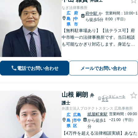
弁護士
なぎ法律事務所
広
府
府中駅
か
営業時間：10:00~1
島
中
|
8:00（平日）
ら徒歩5分
県
市
【無料駐車場あり】【法テラス可】府
中市唯一の法律事務所です。当日相談
も可能なかぎり対応します。身近な相
談相手として親身にご相談に乗りま
す。相続・離婚・借金など、お困りご
とがありましたら、まずはお気軽にご
電話でお問い合わせ
メールでお問い合わせ
相談ください。【出張相談に対応】
【秘密厳守】
山根 嗣朗
弁
インタビューを
見る
護士
弁護士法人プロテクトスタンス 広島事務所
紙屋町東駅
営業時間：09:00
広
広島
~21:00（平日）
島
市中
から徒歩1
|
県
区
分
【4万件を超える法律相談実績】あなた