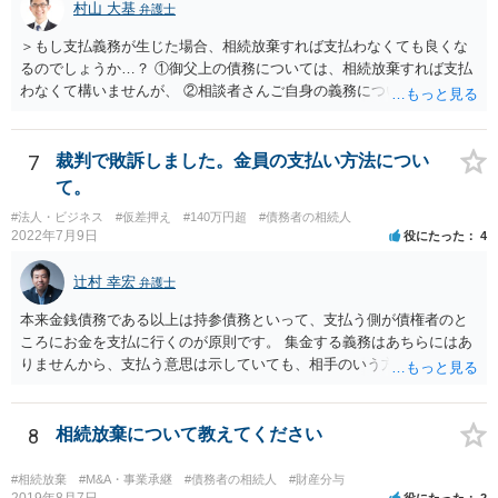
村山 大基
弁護士
＞もし支払義務が生じた場合、相続放棄すれば支払わなくても良くな
るのでしょうか…？ ①御父上の債務については、相続放棄すれば支払
わなくて構いませんが、 ②相談者さんご自身の義務については、契約
書そのもの（サインした推定相続人はどんな義務を負うのか）を見て
いないので何とも言えません。 そもそも、何の義務も負わないなら、
印鑑証明まで用意して推定相続人にサインさせる意味もないような気
7
裁判で敗訴しました。金員の支払い方法につい
がします。 もし何らかの義務を相続放棄しても負う内容だと困ります
て。
ので、契約書の文面を持って、弁護士に相談に行かれることをお勧め
#法人・ビジネス
#仮差押え
#140万円超
#債務者の相続人
します。
2022年7月9日
役にたった
4
辻村 幸宏
弁護士
本来金銭債務である以上は持参債務といって、支払う側が債権者のと
ころにお金を支払に行くのが原則です。 集金する義務はあちらにはあ
りませんから、支払う意思は示していても、相手のいう方法で支払わ
なければ現に支払が履行されない以上、差押はされてしまうことにな
るかと思います。
8
相続放棄について教えてください
#相続放棄
#M&A・事業承継
#債務者の相続人
#財産分与