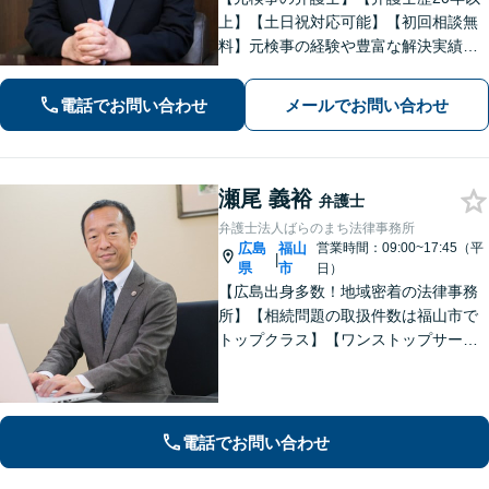
上】【土日祝対応可能】【初回相談無
料】元検事の経験や豊富な解決実績を
活かし、さまざまなトラブルのご相談
に的確に対応します。【必ず成功す
電話でお問い合わせ
メールでお問い合わせ
る】という【強い信念】をもって強気
で解決にあたります。
瀬尾 義裕
弁護士
弁護士法人ばらのまち法律事務所
広島
福山
営業時間：09:00~17:45（平
|
県
市
日）
【広島出身多数！地域密着の法律事務
所】【相続問題の取扱件数は福山市で
トップクラス】【ワンストップサービ
ス】税理士、司法書士、社会保険労務
士、土地家屋調査士など各士業との緊
密な連携体制「企業法務、民事家事、
遺言・相続、債務整理など、幅広い分
電話でお問い合わせ
野に対応」