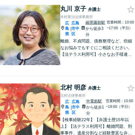
丸川 京子
弁護士
木村要治法律事務所
縮景園前駅
営業時間：10:00
広
広島
~17:00（平日）
島
市中
から徒歩3
|
県
区
分
離婚、不貞問題、債務整理など、些細
なお悩みでもすぐにご相談ください。
【法テラス利用可】小さなお子様連れ
でも安心してご利用いただけるよう、
完全個室で対応。【初回相談無料】女
性ならでは気配りと法の知識と経験を
もって速やかにサポート。
北村 明彦
弁護士
北村法律事務所
中電前駅
営業時間：10:00
広
広島
~19:00（平日）
島
市中
から徒歩1
|
県
区
分
【検事経験22年】【弁護士歴15年以
上】【法テラス利用可】離婚問題、刑
事事件、遺産分割など経験豊富な弁護