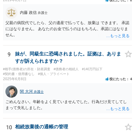
2019年8月7日
役にたった
2
内藤 政信
弁護士
父親の病院代でしたら、父の遺産で払っても、放棄は できます。 承認
にはなりません。 あなたのお金で払うのはもちろん、承認にはなりま
せん。
9
妹が、同級生に恐喝されました。証拠は、ありま
すが訴えられますか？
#相手(債務者)の所在・財産調査
#債務者の相続人
#140万円以下
#契約書・借用書なし
#個人・プライベート
2025年6月8日
役にたった
4
関 大河
弁護士
ごめんなさい。年齢をよく見ていませんでした。行為だけ見てしてし
まって失礼しました。
10
相続放棄後の通帳の管理