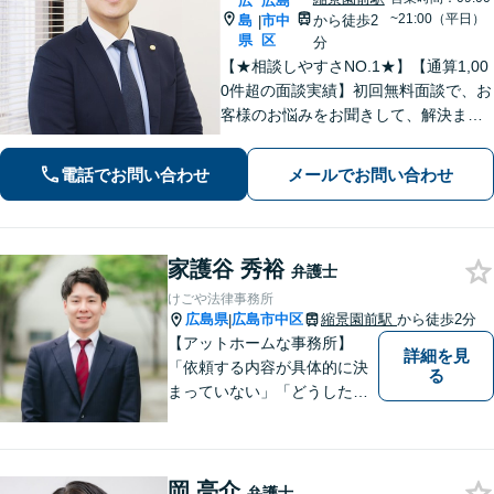
広
広島
~21:00（平日）
島
市中
から徒歩2
|
県
区
分
【★相談しやすさNO.1★】【通算1,00
0件超の面談実績】初回無料面談で、お
客様のお悩みをお聞きして、解決まで
の道筋を示します。「不貞行為」「離
婚問題」「私選刑事事件」「自己破
電話でお問い合わせ
メールでお問い合わせ
産」「相続」問題を得意としていま
す。
家護谷 秀裕
弁護士
けごや法律事務所
広島県
広島市中区
縮景園前駅
から徒歩2分
|
【アットホームな事務所】
詳細を見
「依頼する内容が具体的に決
る
まっていない」「どうしたら
いいか分からない」という方
もまずはご相談ください。主
に離婚、交通事故、刑事事
岡 亮介
件、借金問題、消費者被害を
弁護士