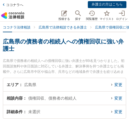
弁護士の方はこちら
ココナラへ
投稿する
探す
閲覧履歴
マイリスト
ログイン
ココナラ法律相談
広島県で法律相談できる弁護士
広島県で債権回収に
広島県の債務者の相続人への債権回収に強い弁
護士
広島県で債務者の相続人への債権回収に強い弁護士が89名見つかりました。初
回面談無料や休日面談に対応している弁護士、解決事例を持つ弁護士なども掲
載中。さらに広島市中区や福山市、呉市などの地域条件で弁護士を絞り込めま
す。債権回収に関係する売掛金回収や債権回収代行、債権の時効中断等の細か
な分野での絞り込み検索もでき便利です。特にまりん法律事務所の森 亮人弁護
エリア
広島県
変更
士や髙木法律事務所の髙木 浩治弁護士、ひろしまアイビー法律事務所の蔦尾 健
太郎弁護士のプロフィール情報や弁護士費用、強みなどが注目されています。
相談内容
債権回収、債務者の相続人
変更
『広島県で土日や夜間に発生した債務者の相続人への債権回収のトラブルを今
すぐに弁護士に相談したい』『債務者の相続人への債権回収のトラブル解決の
実績豊富な近くの弁護士を検索したい』『初回相談無料で債務者の相続人への
詳細条件
未選択
変更
債権回収を法律相談できる広島県内の弁護士に相談予約したい』などでお困り
の相談者さんにおすすめです。