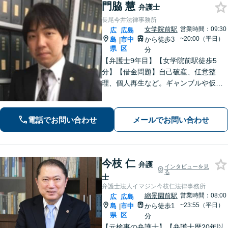
門脇 慧
弁護士
長尾今井法律事務所
女学院前駅
営業時間：09:30
広
広島
~20:00（平日）
島
市中
から徒歩3
|
県
区
分
【弁護士9年目】【女学院前駅徒歩5
分】【借金問題】自己破産、任意整
理、個人再生など。ギャンブルや仮想
通貨で破産した場合もご相談ください
【交通事故】後遺症の認定、賠償金額
などご相談ください【夜間土日祝相談
電話でお問い合わせ
メールでお問い合わせ
可】【初回相談無料】【Zoom面談可】
今枝 仁
弁護
インタビューを見
る
士
弁護士法人イマジン今枝仁法律事務所
縮景園前駅
営業時間：08:00
広
広島
~23:55（平日）
島
市中
から徒歩1
|
県
区
分
【元検事の弁護士】【弁護士歴20年以