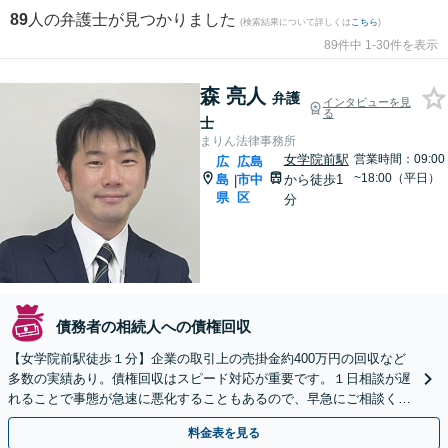
89
人の弁護士が見つかりました
(検索結果について詳しくは
こちら
)
89件中 1-30件を表示
森 亮人
弁護
インタビューを見
る
士
まりん法律事務所
女学院前駅
営業時間：09:00
広
広島
~18:00（平日）
島
市中
から徒歩1
|
県
区
分
債務者の相続人への債権回収
【女学院前駅徒歩１分】企業の取引上の売掛金約400万円の回収など
多数の実績あり。債権回収はスピード対応が重要です。１日相談が遅
れることで事態が急速に悪化することもあるので、早急にご相談くだ
さい。
料金表を見る