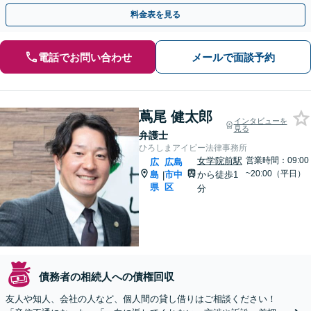
契約にも注力／定期的な債権回収に対応【縮景園前3分】
料金表を見る
電話でお問い合わせ
メールで面談予約
蔦尾 健太郎
インタビューを
見る
弁護士
ひろしまアイビー法律事務所
女学院前駅
営業時間：09:00
広
広島
~20:00（平日）
島
市中
から徒歩1
|
県
区
分
債務者の相続人への債権回収
友人や知人、会社の人など、個人間の貸し借りはご相談ください！