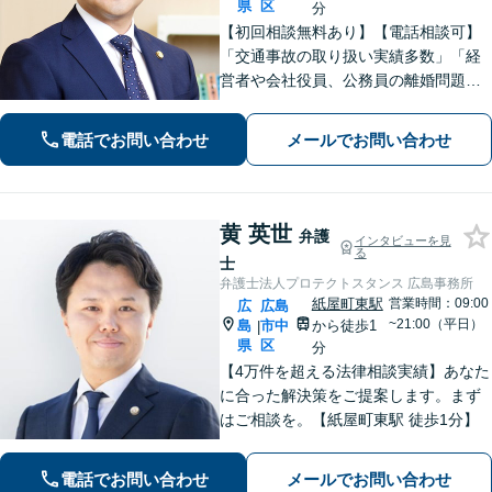
県
区
分
【初回相談無料あり】【電話相談可】
「交通事故の取り扱い実績多数」「経
営者や会社役員、公務員の離婚問題に
も注力」「泥沼化した相続紛争も冷静
に解決」【休日・夜間面談対応】【縮
電話でお問い合わせ
メールでお問い合わせ
景園前駅4分】
黄 英世
弁護
インタビューを見
る
士
弁護士法人プロテクトスタンス 広島事務所
紙屋町東駅
営業時間：09:00
広
広島
~21:00（平日）
島
市中
から徒歩1
|
県
区
分
【4万件を超える法律相談実績】あなた
に合った解決策をご提案します。まず
はご相談を。【紙屋町東駅 徒歩1分】
電話でお問い合わせ
メールでお問い合わせ