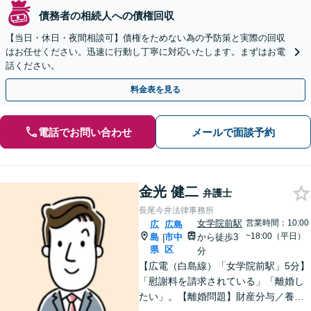
債務者の相続人への債権回収
【当日・休日・夜間相談可】債権をためない為の予防策と実際の回収
はお任せください。迅速に行動し丁寧に対応いたします。まずはお電
話ください。
料金表を見る
電話でお問い合わせ
メールで面談予約
金光 健二
弁護士
長尾今井法律事務所
女学院前駅
営業時間：10:00
広
広島
~18:00（平日）
島
市中
から徒歩3
|
県
区
分
【広電（白島線）「女学院前駅」5分】
「慰謝料を請求されている」「離婚し
たい」。【離婚問題】財産分与／養育