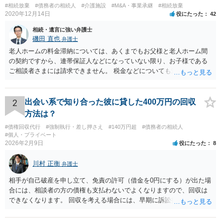
#相続放棄
#債務者の相続人
#介護施設
#M&A・事業承継
#相続放棄
2020年12月14日
役にたった
42
相続・遺言に強い弁護士
磯田 直也
弁護士
老人ホームの料金滞納については、あくまでもお父様と老人ホーム間
の契約ですから、連帯保証人などになっていない限り、お子様である
ご相談者さまには請求できません。 税金などについても滞納している
のはお父様ですから、お子様に請求が来ることはありません。 生活保
護受給の際に扶養できないかという連絡が役所から来ますが、できな
い旨回答すればそれまでです。 相続が開始した場合については先述の
2
出会い系で知り合った彼に貸した400万円の回収
通りです。 民法上の扶養義務はご相談者さまがお考えのほど強いもの
方法は？
ではありません。 あくまでも、余力の範囲で認められるものです。 親
#債権回収代行
#強制執行・差し押さえ
#140万円超
#債務者の相続人
の介護は子供がみるという民法の条文はありません。 また、親に対す
#個人・プライベート
る扶養義務は配偶者や子に対する扶養義務に比べて弱いものです。 生
2026年2月9日
役にたった
8
まれてすぐ両親が離婚し、その後会っていなかったという事情も、扶
養義務の順位を下げる一つの理由になります。
川村 正衡
弁護士
相手が自己破産を申し立て、免責の許可（借金を0円にする）が出た場
合には、相談者の方の債権も支払わないでよくなりますので、回収は
できなくなります。 回収を考える場合には、早期に訴訟提起などを進
めた方が良いと思います。