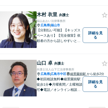
くことを大事にしています。
幅広い事件についてご依頼者
木村 衣里
様にご満足いただけるよう、
弁護士
日々研鑽を積んでおります。
福山あおい法律事務所
ぜひお気軽にご相談くださ
広島県
福山市
|
い。
【分割払い可能】【キッズス
詳細を見
ペースあり】【完全個室】依
る
頼者の方から話しやすいと定
評があります。日々の生活の
中の不安や些細な問題であっ
ても是非お気軽に弁護士にご
相談ください。
山口 卓
弁護士
弁護士法人山下江法律事務所
広島県
広島市中区
縮景園前駅
から徒歩2分
|
◆初回相談無料◆縮景園前駅
詳細を見
徒歩1分◆月曜夜間／土曜相談
る
可◆電話／オンライン相談可
◆相談実績36,000件以上（事
務所総数）◆民事事件（任意
整理・自己破産、債権回収