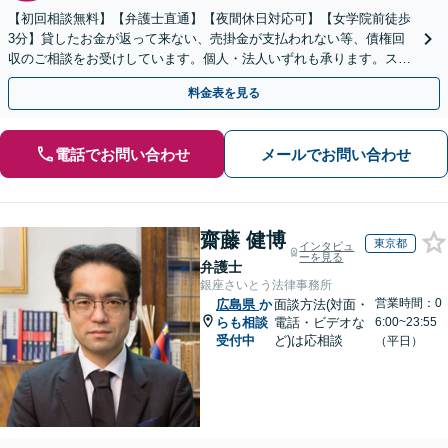
【初回相談無料】【弁護士直通】【夜間休日対応可】【女学院前徒歩
3分】貸したお金が返って来ない、売掛金が支払われない等、債権回
収のご相談をお受けしています。個人・法人いずれも承ります。スピ
ード重視の対応で、回収に向けて着実に行動します。
料金表を見る
電話でお問い合わせ
メールでお問い合わせ
齋藤 健博
東京都
インタビュ
ーを見る
弁護士
銀座さいとう法律事務所
営業時間：0
広島県
か
面談方法(対面・
らも相談
電話・ビデオな
6:00~23:55
受付中
ど)は応相談
（平日）