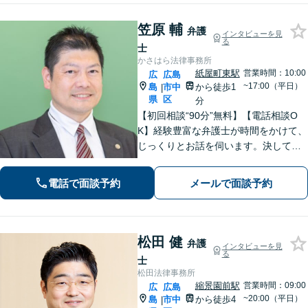
笠原 輔
弁護
インタビューを見
る
士
かさはら法律事務所
紙屋町東駅
営業時間：10:00
広
広島
~17:00（平日）
島
市中
から徒歩1
|
県
区
分
【初回相談“90分”無料】【電話相談O
K】経験豊富な弁護士が時間をかけて、
じっくりとお話を伺います。決して怒
ることなく、「辛い・悲しい・悔し
い」お気持ちに寄り添います。皆さま
電話で面談予約
メールで面談予約
の未来を明るくするために、誠心誠意
対応します【紙屋町東駅1分】
松田 健
弁護
インタビューを見
る
士
松田法律事務所
縮景園前駅
営業時間：09:00
広
広島
~20:00（平日）
島
市中
から徒歩4
|