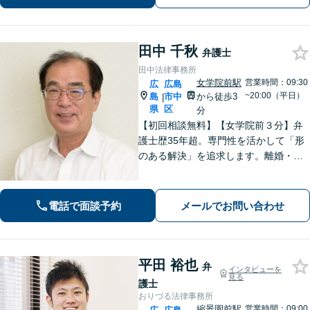
田中 千秋
弁護士
田中法律事務所
女学院前駅
営業時間：09:30
広
広島
~20:00（平日）
島
市中
から徒歩3
|
県
区
分
【初回相談無料】【女学院前３分】弁
護士歴35年超。専門性を活かして「形
のある解決」を追求します。離婚・債
務整理・不動産・相続・企業法務な
ど、個人・法人ともに実績豊富です。
話しやすい弁護士に是非ご相談くださ
電話で面談予約
メールでお問い合わせ
い。（合同庁舎内郵便局近く）
平田 裕也
弁
インタビューを
見る
護士
おりづる法律事務所
縮景園前駅
営業時間：09:00