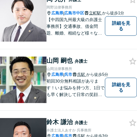
取り扱っております。
岡野法律事務所
広島県
広島市中区
立町駅
から徒歩1分
|
【中四国九州最大級の弁護士
詳細を見
事務所】交通事故、借金問
る
題、離婚、相続など様々な問
題について、「何度でも無
料」の相談を行っています！
まずはお気軽にご相談くださ
山岡 嗣也
い！
弁護士
山岡法律事務所
広島県
呉市
呉駅
から徒歩5分
|
初回30分無料相談がありま
詳細を見
す！いま悩みを持つ方、1日で
る
も早く解決して日常の笑顔を
取り戻しましょう！離婚問
題、交通事故、借金債務整
理、相続などに注力しつつ、
鈴木 謙治
個人様・法人様の問題に幅広
弁護士
く対応しています。
弁護士法人あすか 呉事務所
広島県
呉市
呉駅
から徒歩3分
|