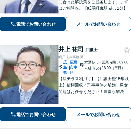
に合った解決策をご提案します。まず
はご相談を。【紙屋町東駅 徒歩1分】
電話でお問い合わせ
メールでお問い合わせ
井上 祐司
弁護士
鳴戸法律事務所
広
広島
本通駅
か
営業時間：09:00~
島
市中
|
18:00（平日）
ら徒歩5分
県
区
【法テラス利用可】【弁護士歴15年以
上】債権回収／刑事事件／離婚・男女
問題はお任せください！豊富な解決実
績と弁護士経験を活かした、的確でス
ムーズな対応が持ち味です【子連れ相
談】【完全個室相談】【休日・夜間対
電話でお問い合わせ
メールでお問い合わせ
応可】【本通駅5分】