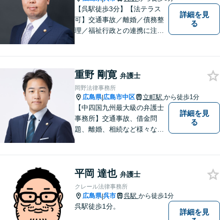
【呉駅徒歩3分】【法テラス
詳細を見
可】交通事故／離婚／債務整
る
理／福祉行政との連携に注力
する弁護士。東広島市と呉市
で弁護業務を行う弁護士。3つ
の拠点ネットワークを活か
重野 剛寛
し、高度な問題にも対応いた
弁護士
します。まずはご相談を！
岡野法律事務所
広島県
広島市中区
立町駅
から徒歩1分
|
【中四国九州最大級の弁護士
詳細を見
事務所】交通事故、借金問
る
題、離婚、相続など様々な問
題について、「何度でも無
料」の相談を行っています！
まずはお気軽にご相談くださ
平岡 達也
い！
弁護士
クレール法律事務所
広島県
呉市
呉駅
から徒歩1分
|
呉駅徒歩1分。
詳細を見