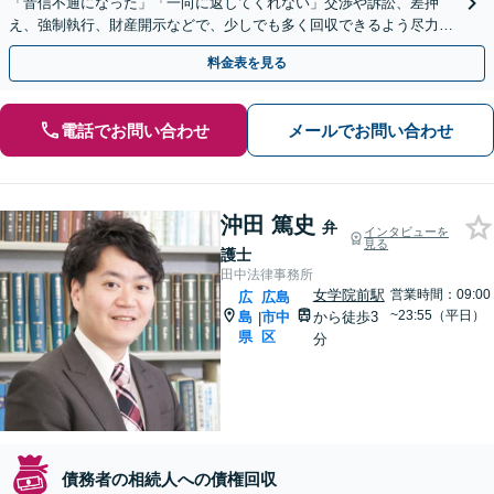
「音信不通になった」「一向に返してくれない」交渉や訴訟、差押
え、強制執行、財産開示などで、少しでも多く回収できるよう尽力
【休日・夜間対応】【女学院前駅1分】【弁護士歴15年以上】
料金表を見る
電話でお問い合わせ
メールでお問い合わせ
沖田 篤史
弁
インタビューを
見る
護士
田中法律事務所
女学院前駅
営業時間：09:00
広
広島
~23:55（平日）
島
市中
から徒歩3
|
県
区
分
債務者の相続人への債権回収