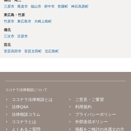
三原市
尾道市
福山市
府中市
世羅町
神石高原町
東広島・竹原
竹原市
東広島市
大崎上島町
備北
三次市
庄原市
芸北
安芸高田市
安芸太田町
北広島町
ココナラ法律相談について
ココナラ法律相談とは
ご意見・ご要望
法律Q&A
利用規約
法律相談コラム
プライバシーポリシー
ココナラとは
外部送信ポリシー
よくあるご質問
掲載をご検討の弁護士の方