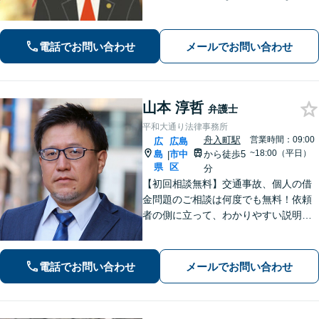
士です。弁護士直通電話にご連絡くだ
さい。じっくりとヒアリングをし、相
手方と粘り強く交渉します。【子連れ
電話でお問い合わせ
メールでお問い合わせ
相談可】【中電前電停から徒歩1分】
山本 淳哲
弁護士
平和大通り法律事務所
舟入町駅
営業時間：09:00
広
広島
~18:00（平日）
島
市中
から徒歩5
|
県
区
分
【初回相談無料】交通事故、個人の借
金問題のご相談は何度でも無料！依頼
者の側に立って、わかりやすい説明を
心がけます。一番頼れる弁護士を目指
します【元エンジニアの弁護士】お気
軽にご相談ください【WEB面談可】
電話でお問い合わせ
メールでお問い合わせ
【広島電鉄舟入町駅・土橋駅徒歩5分】