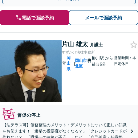
電話で面談予約
メールで面談予約
片山 雄太
弁護士
すずかけ法律事務所
岡
柳川駅
から
営業時間：本
岡山市
山
|
日定休日
徒歩6分
北区
県
督促の停止
【法テラス可】債務整理のメリット・デメリットについて正しい知識
をお伝えます！「選挙の投票権がなくなる？」「クレジットカードが
作れない？」「職場への連絡が不安…」など。「自己破産・任意整