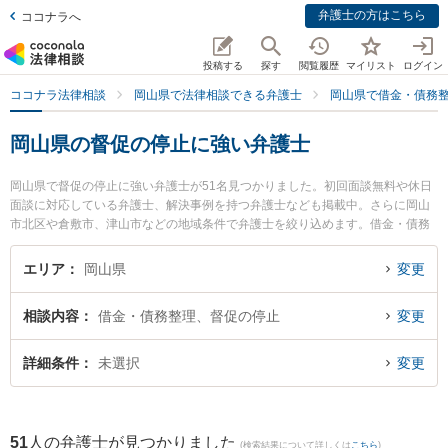
弁護士の方はこちら
ココナラへ
投稿する
探す
閲覧履歴
マイリスト
ログイン
ココナラ法律相談
岡山県で法律相談できる弁護士
岡山県で借金・債務
岡山県の督促の停止に強い弁護士
岡山県で督促の停止に強い弁護士が51名見つかりました。初回面談無料や休日
面談に対応している弁護士、解決事例を持つ弁護士なども掲載中。さらに岡山
市北区や倉敷市、津山市などの地域条件で弁護士を絞り込めます。借金・債務
整理に関係する消費者金融の債務整理やクレジット会社の債務整理、リボ払い
の債務整理等の細かな分野での絞り込み検索もでき便利です。特に弁護士法人V
エリア
岡山県
変更
IA支所倉敷みらい法律事務所の岡部 宗茂弁護士や河端法律事務所の河端 武史弁
護士、すずかけ法律事務所の片山 雄太弁護士のプロフィール情報や弁護士費
相談内容
借金・債務整理、督促の停止
変更
用、強みなどが注目されています。『岡山県で土日や夜間に発生した督促の停
止のトラブルを今すぐに弁護士に相談したい』『督促の停止のトラブル解決の
実績豊富な近くの弁護士を検索したい』『初回相談無料で督促の停止を法律相
詳細条件
未選択
変更
談できる岡山県内の弁護士に相談予約したい』などでお困りの相談者さんにお
すすめです。
51
人の弁護士が見つかりました
(検索結果について詳しくは
こちら
)