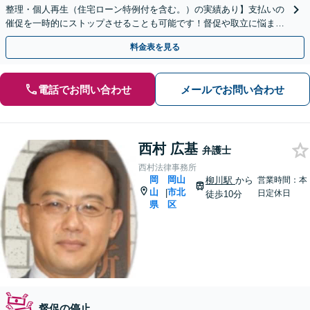
整理・個人再生（住宅ローン特例付を含む。）の実績あり】支払いの
催促を一時的にストップさせることも可能です！督促や取立に悩まれ
ている方、ぜひご相談ください
料金表を見る
電話でお問い合わせ
メールでお問い合わせ
西村 広基
弁護士
西村法律事務所
岡
岡山
柳川駅
から
営業時間：本
山
市北
|
日定休日
徒歩10分
県
区
督促の停止