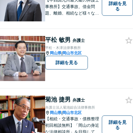
【中四国九州最大級の弁護士
詳細を見
事務所】交通事故、借金問
る
題、離婚、相続など様々な問
題について、「何度でも無
料」の相談を行っています！
まずはお気軽にご相談くださ
平松 敏男
い！
弁護士
平松・木津法律事務所
岡山県
岡山市北区
|
詳細を見る
菊池 捷男
弁護士
弁護士法人菊池綜合法律事務所
岡山県
岡山市北区
|
【相続・交通事故・債務整理
詳細を見
初回相談無料】「岡山の身近
る
な法律相談所」を目指してい