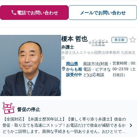
電話でお問い合わせ
メールでお問い合わせ
榎本 哲也
東京都
インタビュ
ーを見る
弁護士
弁護士法人エクセル国際法律事務所 九段南支
店
営業時間：00:
岡山県
面談方法(対面・
からも相
電話・ビデオな
00~23:59（土
談受付中
ど)は応相談
日祝日）
督促の停止
【全国対応】【弁護士歴30年以上】【優しく寄り添う弁護士】借金の
督促・取り立てを迅速にストップ！お電話だけで借金が減額できるか
どうかご説明します。面倒な手続きも一切ありません。おひとりで悩