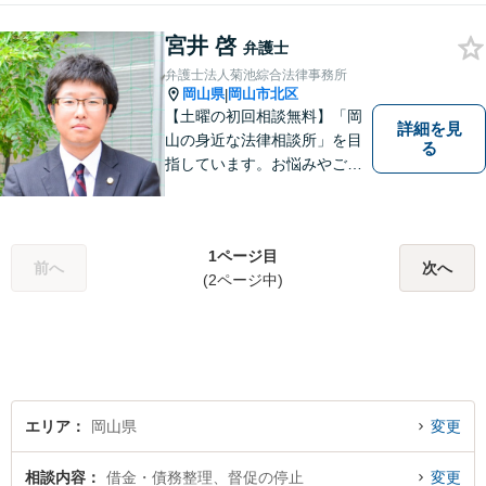
極的に対応しています。
宮井 啓
弁護士
弁護士法人菊池綜合法律事務所
岡山県
岡山市北区
|
【土曜の初回相談無料】「岡
詳細を見
山の身近な法律相談所」を目
る
指しています。お悩みやご不
安を抱えた方のお力になれる
よう、全力でサポートしてい
きます。どんなささいなこと
1ページ目
でも構いません。お気軽にご
前へ
次へ
(2ページ中)
相談ください。【土曜日も受
付可能】【専用駐車場あり】
エリア
岡山県
変更
相談内容
借金・債務整理、督促の停止
変更