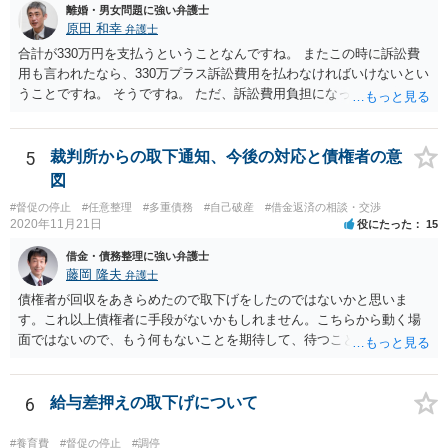
離婚・男女問題に強い弁護士
原田 和幸
弁護士
合計が330万円を支払うということなんですね。 またこの時に訴訟費
用も言われたなら、330万プラス訴訟費用を払わなければいけないとい
うことですね。 そうですね。 ただ、訴訟費用負担になっても、実際に
訴訟費用まで請求されるケースは多くないと思います。
5
裁判所からの取下通知、今後の対応と債権者の意
図
#督促の停止
#任意整理
#多重債務
#自己破産
#借金返済の相談・交渉
2020年11月21日
役にたった
15
借金・債務整理に強い弁護士
藤岡 隆夫
弁護士
債権者が回収をあきらめたので取下げをしたのではないかと思いま
す。これ以上債権者に手段がないかもしれません。こちらから動く場
面ではないので、もう何もないことを期待して、待つことになるでし
ょう。
6
給与差押えの取下げについて
#養育費
#督促の停止
#調停