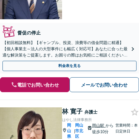
督促の停止
【初回相談無料】【ギャンブル、投資、浪費等の借金問題に精通】
【個人事業主～法人の大型事件にも幅広く対応可】あなたに合った最
適な解決策をご提案します。お困りの際はお気軽にご相談ください。
新たなスタートのために丁寧に支援いたします。
料金表を見る
電話でお問い合わせ
メールでお問い合わせ
林 寛子
弁護士
はやし法律事務所
岡
岡山
岡山駅
から
営業時間：本
山
市北
|
日定休日
徒歩10分
県
区