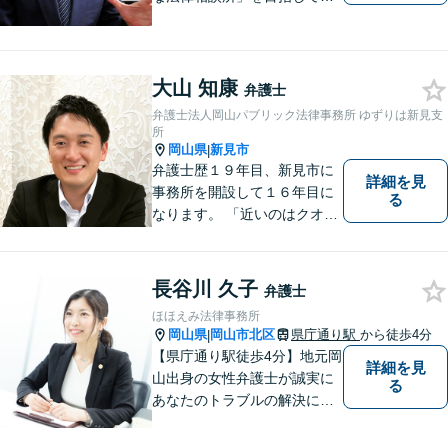
ます。お悩みやご不安を抱え
た方のお力になれるよう全力
でサポートしていきます。ど
んなささいなことでも構いま
大山 知康
弁護士
せん。お気軽にご相談くださ
弁護士法人岡山パブリック法律事務所 ゆずりは新見支
い。【土曜日も受付可能】
所
【専用駐車場あり】
岡山県
新見市
|
弁護士歴１９年目、新見市に
詳細を見
事務所を開設して１６年目に
る
なります。 「近いのはクオリ
ティ」をモットーに、地元の
皆さまに距離的にも精神的に
も「近い」法律事務所となれ
長谷川 久子
弁護士
るよう職員一同頑張っていま
ほほえみ法律事務所
す。 お気軽にお問い合わせく
岡山県
岡山市北区
県庁通り駅
から徒歩4分
|
ださい。
【県庁通り駅徒歩4分】地元岡
詳細を見
山出身の女性弁護士が誠実に
る
あなたのトラブルの解決に向
けて対応します。子どもが関
わる問題・事故のご相談も積