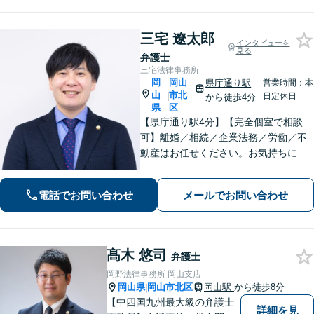
三宅 遼太郎
インタビューを
見る
弁護士
三宅法律事務所
岡
岡山
県庁通り駅
営業時間：本
山
市北
|
日定休日
から徒歩4分
県
区
【県庁通り駅4分】【完全個室で相談
可】離婚／相続／企業法務／労働／不
動産はお任せください。お気持ちに寄
り添いながらお悩みを解決します。
「こんなこと弁護士に相談してもいい
電話でお問い合わせ
メールでお問い合わせ
のかな」と思うこともまずはご相談く
ださい。【夜間・休日相談可能】
髙木 悠司
弁護士
岡野法律事務所 岡山支店
岡山県
岡山市北区
岡山駅
から徒歩8分
|
【中四国九州最大級の弁護士
詳細を見