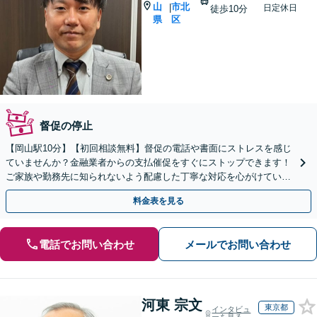
山
市北
|
日定休日
徒歩10分
県
区
督促の停止
【岡山駅10分】【初回相談無料】督促の電話や書面にストレスを感じ
ていませんか？金融業者からの支払催促をすぐにストップできます！
ご家族や勤務先に知られないよう配慮した丁寧な対応を心がけていま
す。まずはご相談ください。【夜間・休日相談可】
料金表を見る
電話でお問い合わせ
メールでお問い合わせ
河東 宗文
東京都
インタビュ