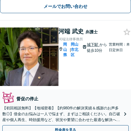
メールでお問い合わせ
河端 武史
弁護士
河端法律事務所
岡
岡山
城下駅
から
営業時間：本
山
市北
|
日定休日
徒歩10分
県
区
督促の停止
【初回相談無料】【地域密着】【約980件の解決実績＆感謝のお声多
数◎】借金のお悩みは一人で悩まず、まずはご相談ください。自己破
産や個人再生、時効援用など、状況や要望に合わせた最適な解決へ！
【ギャンブルや浪費での借金も】駐車場有／完全個室
料金表を見る