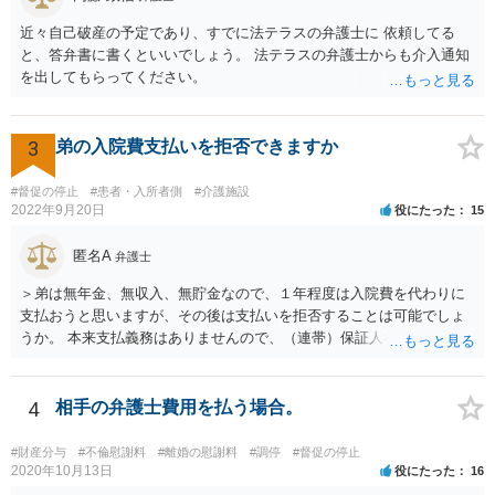
近々自己破産の予定であり、すでに法テラスの弁護士に 依頼してる
と、答弁書に書くといいでしょう。 法テラスの弁護士からも介入通知
を出してもらってください。
3
弟の入院費支払いを拒否できますか
#督促の停止
#患者・入所者側
#介護施設
2022年9月20日
役にたった
15
匿名A
弁護士
＞弟は無年金、無収入、無貯金なので、１年程度は入院費を代わりに
支払おうと思いますが、その後は支払いを拒否することは可能でしょ
うか。 本来支払義務はありませんので、（連帯）保証人などにならな
ければ、支払いを拒絶することは可能です。
4
相手の弁護士費用を払う場合。
#財産分与
#不倫慰謝料
#離婚の慰謝料
#調停
#督促の停止
2020年10月13日
役にたった
16