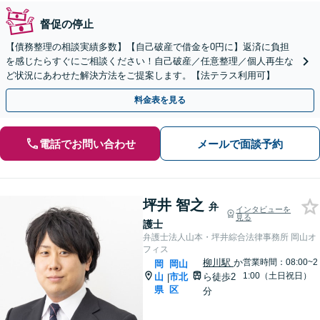
督促の停止
【債務整理の相談実績多数】【自己破産で借金を0円に】返済に負担
を感じたらすぐにご相談ください！自己破産／任意整理／個人再生な
ど状況にあわせた解決方法をご提案します。【法テラス利用可】
料金表を見る
電話でお問い合わせ
メールで面談予約
坪井 智之
弁
インタビューを
見る
護士
弁護士法人山本・坪井綜合法律事務所 岡山オ
フィス
柳川駅
か
営業時間：08:00~2
岡
岡山
1:00（土日祝日）
山
市北
ら徒歩2
|
県
区
分