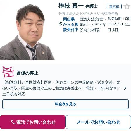
榊枝 真一
弁護士
東京都
弁護士法人あおぞらみらい法律事務所
営業時間：09:
岡山県
面談方法(対面・
からも相
電話・ビデオな
00~21:00（土
談受付中
ど)は応相談
日祝日）
督促の停止
【相談無料／全国対応】医療・美容ローンの中途解約・返金交渉、先
払い買取・闇金の督促停止のご相談は弁護士へ｜電話・LINE相談可／
土日祝も対応
料金表を見る
電話でお問い合わせ
メールでお問い合わせ