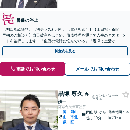
督促の停止
【初回相談無料】【法テラス利用可】【電話相談可】【土日祝・夜間
早朝のご相談可】自己破産をはじめ、債務整理を通じて人生の再スタ
ートを後押しします！「催促の電話に悩んでいる」「返済で生活が苦
しい」等、借金でお困りの方を全力でサポートします。
料金表を見る
電話でお問い合わせ
メールでお問い合わせ
黒塚 尊久
弁
インタビューを
見る
護士
葵綜合法律事務所
岡
岡山
岡山駅
から
営業時間：本
山
市北
|
日定休日
徒歩10分
県
区