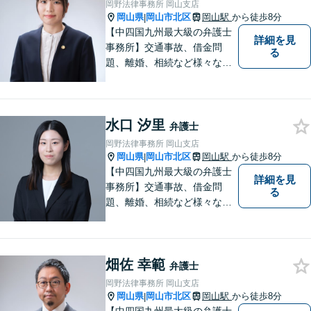
岡野法律事務所 岡山支店
ように全力を尽くします。
岡山県
岡山市北区
岡山駅
から徒歩8分
|
【中四国九州最大級の弁護士
詳細を見
事務所】交通事故、借金問
る
題、離婚、相続など様々な問
題について、「何度でも無
料」の相談を行っています！
まずはお気軽にご相談くださ
水口 汐里
い！
弁護士
岡野法律事務所 岡山支店
岡山県
岡山市北区
岡山駅
から徒歩8分
|
【中四国九州最大級の弁護士
詳細を見
事務所】交通事故、借金問
る
題、離婚、相続など様々な問
題について、「何度でも無
料」の相談を行っています！
まずはお気軽にご相談くださ
畑佐 幸範
い！
弁護士
岡野法律事務所 岡山支店
岡山県
岡山市北区
岡山駅
から徒歩8分
|