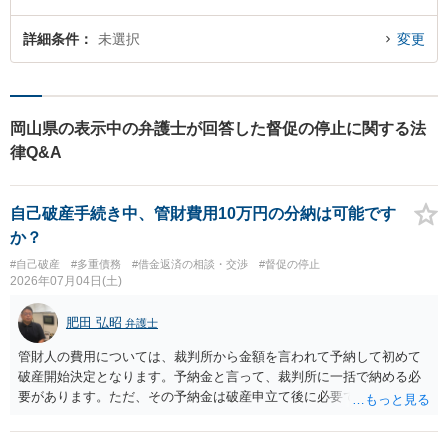
詳細条件
未選択
変更
岡山県の表示中の弁護士が回答した督促の停止に関する法
律Q&A
自己破産手続き中、管財費用10万円の分納は可能です
か？
#自己破産
#多重債務
#借金返済の相談・交渉
#督促の停止
2026年07月04日(土)
肥田 弘昭
弁護士
管財人の費用については、裁判所から金額を言われて予納して初めて
破産開始決定となります。予納金と言って、裁判所に一括で納める必
要があります。ただ、その予納金は破産申立て後に必要ですので、そ
れまでに用意すれば良いです。依頼した弁護士にご相談ください。ご
参考にしてください。