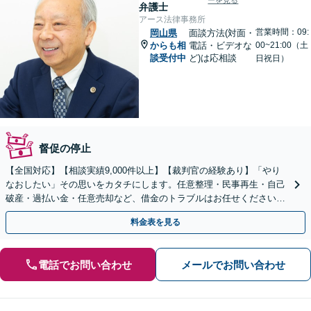
ーを見る
弁護士
アース法律事務所
営業時間：09:
岡山県
面談方法(対面・
からも相
電話・ビデオな
00~21:00（土
談受付中
ど)は応相談
日祝日）
督促の停止
【全国対応】【相談実績9,000件以上】【裁判官の経験あり】「やり
なおしたい」その思いをカタチにします。任意整理・民事再生・自己
破産・過払い金・任意売却など、借金のトラブルはお任せください。
【初回相談無料】【全国対応可能】
料金表を見る
電話でお問い合わせ
メールでお問い合わせ