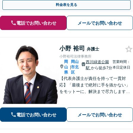
まず、お気軽にご相談ください。【電話相談可】
料金表を見る
電話でお問い合わせ
メールでお問い合わせ
小野 裕司
弁護士
小野裕司法律事務所
岡
岡山
西川緑道公園
営業時間：
山
市北
|
本日定休日
駅
から徒歩7分
県
区
【代表弁護士が責任を持って一貫対
応】「最後まで絶対に手を抜かない」
をモットーに、解決まで尽力します
【交通事故】解決実績は400件以上※初
回相談無料、電話相談も可能【離婚・
男女問題】講演・勉強会の講師実績あ
電話でお問い合わせ
メールでお問い合わせ
り【相続・遺言】士業からの相談実績
も豊富