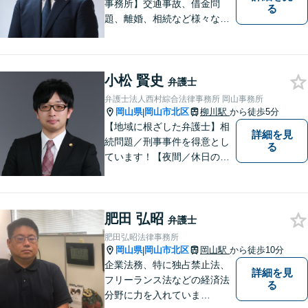
事務所】交通事故、借金問
る
題、離婚、相続など様々な問
題について、「何度でも無
料」の相談を行っています！
まずはお気軽にご相談くださ
小松 賢史
い！
弁護士
弁護士法人西村綜合法律事務所 岡山事務所
岡山県
岡山市北区
柳川駅
から徒歩5分
|
【地域に根ざした弁護士】相
詳細を見
続問題／刑事事件を得意とし
る
ています！【夜間／休日の相
談予約可能】初回相談は無料
となっております。まずは、
お気軽にご相談ください。
肥田 弘昭
弁護士
肥田弘昭法律事務所
岡山県
岡山市北区
岡山駅
から徒歩10分
|
企業法務、特に独占禁止法、
詳細を見
フリーランス法などの経済法
る
分野に力を入れていま