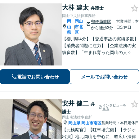
大林 建太
弁護士
岡山中央法律事務所
岡
岡山
郵便局前駅
営業時間：本
山
市北
|
日定休日
から徒歩3分
県
区
【柳川駅4分】【交通事故の実績多数】
【消費者問題に注力】【企業法務の実
績多数】「生まれ育った岡山の人々の
生活の支えになりたい、岡山をもっと
元気にしたい」 そんな思いを胸に、誠
実かつ確実な対応に努めてまいりま
電話でお問い合わせ
メールでお問い合わせ
す。お気軽にご相談ください。
安井 健二
弁
インタビューを
見る
護士
岡山南法律事務所
岡山県
岡山市南区
営業時間：本日定休日
|
【元検察官】【駐車場完備】【ラジオ
出演】地元岡山を中心に、幅広い法律