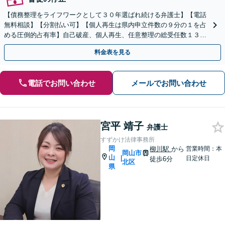
【債務整理をライフワークとして３０年選ばれ続ける弁護士】【電話
無料相談】【分割払い可】【個人再生は県内申立件数の９分の１を占
める圧倒的占有率】自己破産、個人再生、任意整理の総受任数１３０
０件は言葉を超えた確かな信頼の証。
料金表を見る
電話でお問い合わせ
メールでお問い合わせ
宮平 靖子
弁護士
すずかけ法律事務所
岡
柳川駅
から
営業時間：本
岡山市
山
|
日定休日
徒歩6分
北区
県