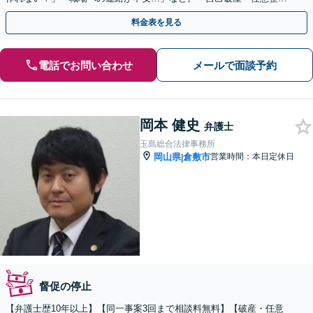
理・個人再生」あなたに合った方法をご提案【初回相談無料】
料金表を見る
電話でお問い合わせ
メールで面談予約
岡本 健史
弁護士
玉島総合法律事務所
岡山県
倉敷市
営業時間：本日定休日
|
督促の停止
【弁護士歴10年以上】【同一事案3回まで相談料無料】【破産・任意