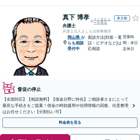
真下 博孝
東京都
インタビュ
ーを見る
弁護士
弁護士法人ましも法律事務所
営業時
岡山県
か
面談方法(対面・電
らも相談
話・ビデオなど)は
間：本日
受付中
応相談
定休日
督促の停止
【全国対応】【相談無料】【借金分野に特化】ご相談者さまにとって
最良な手続きをご提案！借金の時効援用や信用情報の回復、任意整理
はお任せください【分割払い可】
料金表を見る