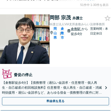
51件中 1-30件を表示
岡部 宗茂
弁護士
弁護士法人VIA支所倉敷みらい法律事務所
岡
倉
倉敷駅
から
営業時間：本
山
敷
|
日定休日
徒歩4分
県
市
督促の停止
【倉敷駅徒歩4分】【債務整理（過払い金請求・任意整理・個人再
生・自己破産の初回相談無料】任意整理・個人再生・自己破産・消滅
時効援用・過払い金請求など、あらゆる借金・債務整理の案件に対応
可能です。
料金表を見る