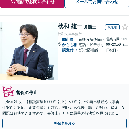
電話でお問い合わせ
メールでお問い合わせ
秋和 雄一
弁護士
東京都
秋和法律事務所
営業時間：09:
岡山県
面談方法(対面・
からも相
電話・ビデオな
00~23:59（土
談受付中
ど)は応相談
日祝日）
督促の停止
【全国対応】【相談実績10000件以上】500件以上の自己破産や民事再
生案件に対応、企業倒産にも精通。初回から代表弁護士が対応。借金
問題は解決できますので、弁護士とともに最善の解決策を見つけまし
ょう【初回相談無料】【法テラス利用可】
料金表を見る