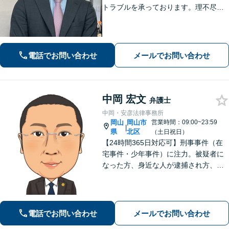
トラブルを承っております。理不尽な
思いをされている方が「明るい未来」
を歩んでいけるよう、親切丁寧にサポ
ートいたします。お困りの方はお早め
にご相談ください【WEB面談｜夜間面
電話でお問い合わせ
メールでお問い合わせ
談可】
中岡 宏文
弁護士
中岡・安彦法律事務所
岡山
岡山市
営業時間：09:00~23:59
|
県
北区
（土日祝日）
【24時間365日対応可】刑事事件（在
宅事件・少年事件）に注力。被疑者に
なった方、身近な人が逮捕され方、す
ぐにご相談ください。刑事事件はスピ
ード勝負、初回の接見は即時駆けつけ
ます。事件解決後のアフターケアもい
たします。
電話でお問い合わせ
メールでお問い合わせ