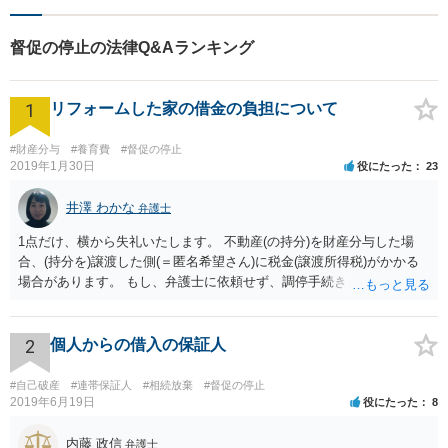
督促の停止の法律Q&Aランキング
1
リフォームした家の借金の負担について
#財産分与
#養育費
#督促の停止
2019年1月30日
役にたった
23
井澤 わかな
弁護士
1点だけ、横から失礼いたします。 不動産(の持分)を財産分与した場
合、(持分を)譲渡した側(＝匿名希望さん)に税金(譲渡所得税)がかかる
場合があります。 もし、弁護士に依頼せず、調停手続きを匿名希望さ
んご自身が行われる場合には、税金面は一度税理士さんに相談されて
おいた方が安心ではないかと思いました。
2
個人からの借入の保証人
#自己破産
#連帯保証人
#相続放棄
#督促の停止
2019年6月19日
役にたった
8
内藤 政信
弁護士