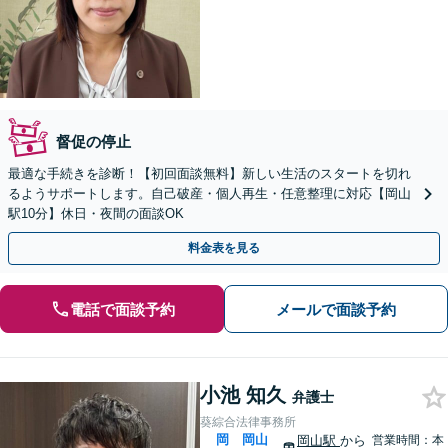
督促の停止
最適な手続きを診断！【初回面談無料】新しい生活のスタートを切れ
るようサポートします。自己破産・個人再生・任意整理に対応【岡山
駅10分】休日・夜間の面談OK
料金表を見る
電話で面談予約
メールで面談予約
小池 知久
弁護士
葵綜合法律事務所
岡
岡山
岡山駅
から
営業時間：本