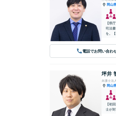
岡山
【県庁
司法書
を。【
電話でお問い合わ
坪井 
弁護士法
岡山
【初回
士が対