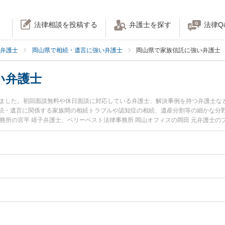
法律相談を投稿する
弁護士を探す
法律Q
弁護士
岡山県で相続・遺言に強い弁護士
岡山県で家族信託に強い弁護士
い弁護士
りました。初回面談無料や休日面談に対応している弁護士、解決事例を持つ弁護士な
続・遺言に関係する家族間の相続トラブルや認知症の相続、遺産分割等の細かな分
務所の宮平 靖子弁護士、ベリーベスト法律事務所 岡山オフィスの岡田 元弁護士
た家族信託のトラブルを今すぐに弁護士に相談したい』『家族信託のトラブル解決
の弁護士に相談予約したい』などでお困りの相談者さんにおすすめです。