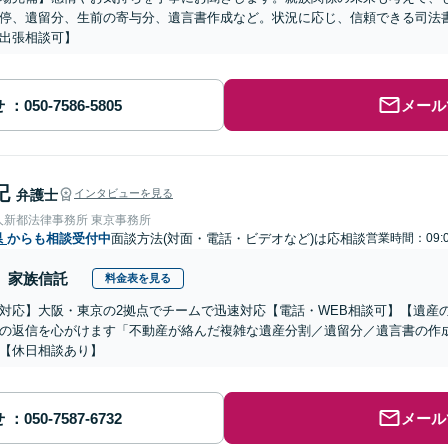
停、遺留分、生前の寄与分、遺言書作成など。状況に応じ、信頼できる司法書
出張相談可】
せ
メール
記
弁護士
インタビューを見る
人新都法律事務所 東京事務所
県
からも相談受付中
面談方法(対面・電話・ビデオなど)は応相談
営業時間：09:
家族信託
料金表を見る
対応】大阪・東京の2拠点でチームで迅速対応【電話・WEB相談可】【遺産
の返信を心がけます「不動産が絡んだ複雑な遺産分割／遺留分／遺言書の作
【休日相談あり】
せ
メール