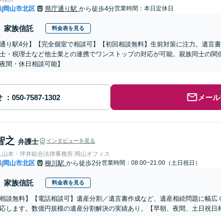
県
岡山市北区
県庁通り駅
から徒歩4分
営業時間：本日定休日
|
家族信託
料金表を見る
通り駅4分】【完全個室で相談可】【初回相談無料】生前対策に注力。遺言
士・税理士など他士業との連携でワンストップの対応が可能。親族同士の関
夜間・休日相談可能】
せ
メール
智之
弁護士
インタビューを見る
人山本・坪井綜合法律事務所 岡山オフィス
県
岡山市北区
柳川駅
から徒歩2分
営業時間：08:00~21:00（土日祝日）
|
家族信託
料金表を見る
相談無料】【電話相談可】遺産分割／遺言書作成など、遺産相続問題に幅広
応します。数億円規模の遺産分割解決の実績あり。【早朝、夜間、土日祝日