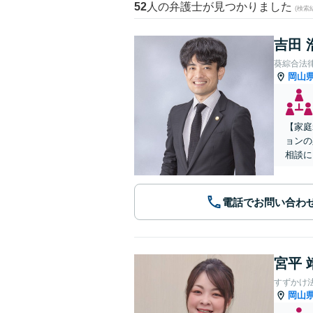
52
人の弁護士が見つかりました
(検索
吉田 
葵綜合法
岡山
【家庭
ョンの
相談に
電話でお問い合わ
宮平 
すずかけ
岡山