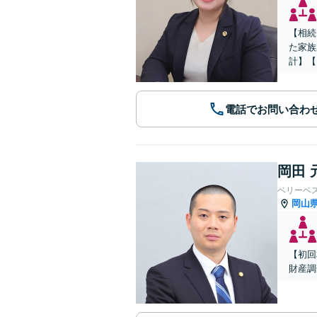
【相続
た家族
計】【
電話でお問い合わ
岡田 
ベリーベ
岡山
【初回
財産調