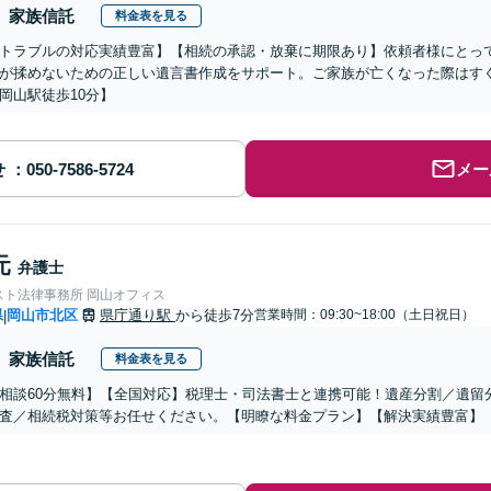
家族信託
料金表を見る
トラブルの対応実績豊富】【相続の承認・放棄に期限あり】依頼者様にとっ
が揉めないための正しい遺言書作成をサポート。ご家族が亡くなった際はす
岡山駅徒歩10分】
せ
メー
元
弁護士
スト法律事務所 岡山オフィス
県
岡山市北区
県庁通り駅
から徒歩7分
営業時間：09:30~18:00（土日祝日）
|
家族信託
料金表を見る
相談60分無料】【全国対応】税理士・司法書士と連携可能！遺産分割／遺留
査／相続税対策等お任せください。【明瞭な料金プラン】【解決実績豊富】