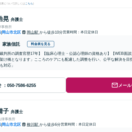
結果について詳しくは
こちら
)
浩晃
弁護士
律事務所
県
岡山市北区
岡山駅
から徒歩10分
営業時間：本日定休日
|
家族信託
料金表を見る
裁判所の調査官歴17年】【臨床心理士・公認心理師の資格あり】【WEB面
架け橋となります」こころのケアにも配慮した調整を行い、公平な解決を目
も対応」
せ
メール
靖子
弁護士
法律事務所
県
岡山市北区
柳川駅
から徒歩6分
営業時間：本日定休日
|