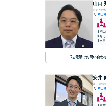
山口 
すずかけ
岡山
【岡山
任せく
【当日
電話でお問い合わ
安井 
岡山南法
岡山
【駐車