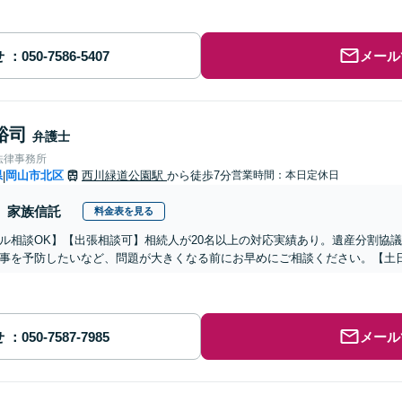
せ
メール
裕司
弁護士
法律事務所
県
岡山市北区
西川緑道公園駅
から徒歩7分
営業時間：本日定休日
|
家族信託
料金表を見る
ル相談OK】【出張相談可】相続人が20名以上の対応実績あり。遺産分割協
事を予防したいなど、問題が大きくなる前にお早めにご相談ください。【土
せ
メール