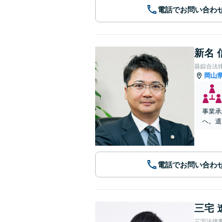
電話でお問い合わ
新名 
葵綜合法
岡山
事業承
へ。遺
電話でお問い合わ
三宅 
三宅法律