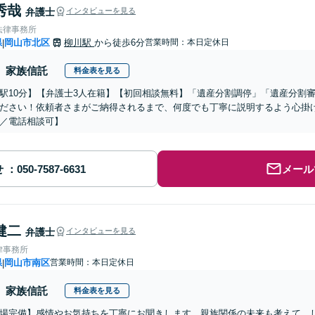
秀哉
弁護士
インタビューを見る
法律事務所
県
岡山市北区
柳川駅
から徒歩6分
営業時間：本日定休日
|
家族信託
料金表を見る
駅10分】【弁護士3人在籍】【初回相談無料】「遺産分割調停」「遺産分割
ださい！依頼者さまがご納得されるまで、何度でも丁寧に説明するよう心掛
／電話相談可】
せ
メール
健二
弁護士
インタビューを見る
律事務所
県
岡山市南区
営業時間：本日定休日
|
家族信託
料金表を見る
場完備】感情やお気持ちを丁寧にお聞きします。親族関係の未来も考えて、