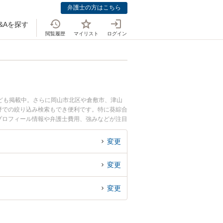
弁護士の方はこちら
&Aを探す
閲覧履歴
マイリスト
ログイン
ども掲載中。さらに岡山市北区や倉敷市、津山
野での絞り込み検索もでき便利です。特に葵綜合
のプロフィール情報や弁護士費用、強みなどが注目
の実績豊富な近くの弁護士を検索したい』『初回
変更
変更
変更