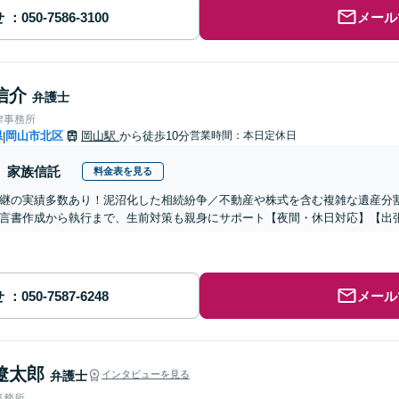
せ
メール
信介
弁護士
律事務所
県
岡山市北区
岡山駅
から徒歩10分
営業時間：本日定休日
|
家族信託
料金表を見る
継の実績多数あり！泥沼化した相続紛争／不動産や株式を含む複雑な遺産分
言書作成から執行まで、生前対策も親身にサポート【夜間・休日対応】【出張
せ
メール
遼太郎
弁護士
インタビューを見る
事務所