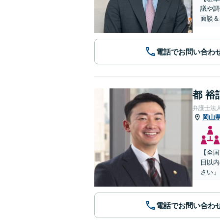
議や調
面談＆
電話でお問い合わ
都 裕
弁護士法
岡山
【全国
日以内
さい」
電話でお問い合わ