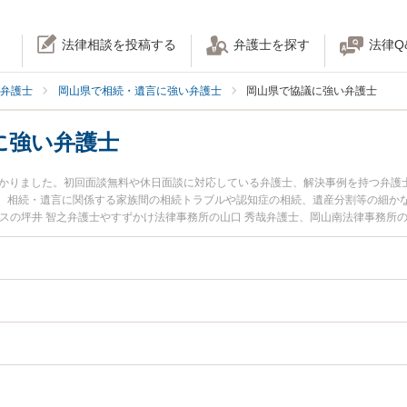
法律相談を投稿する
弁護士を探す
法律Q
弁護士
岡山県で相続・遺言に強い弁護士
岡山県で協議に強い弁護士
に強い弁護士
つかりました。初回面談無料や休日面談に対応している弁護士、解決事例を持つ弁護
。相続・遺言に関係する家族間の相続トラブルや認知症の相続、遺産分割等の細か
スの坪井 智之弁護士やすずかけ法律事務所の山口 秀哉弁護士、岡山南法律事務所
土日や夜間に発生した遺産分割協議のトラブルを今すぐに弁護士に相談したい』『
割協議を法律相談できる岡山県内の弁護士に相談予約したい』などでお困りの相談