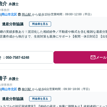
信介
弁護士
律事務所
県
岡山市北区
岡山駅
から徒歩10分
営業時間：09:00~12:00（平日）
|
遺産分割協議
料金表を見る
継の実績多数あり！泥沼化した相続紛争／不動産や株式を含む複雑な遺産分
言書作成から執行まで、生前対策も親身にサポート【夜間・休日対応】【出張
せ
メール
靖子
弁護士
法律事務所
県
岡山市北区
柳川駅
から徒歩6分
営業時間：09:30~18:00（平日）
|
遺産分割協議
料金表を見る
トラブルの対応実績豊富】【相続の承認・放棄に期限あり】依頼者様にとっ