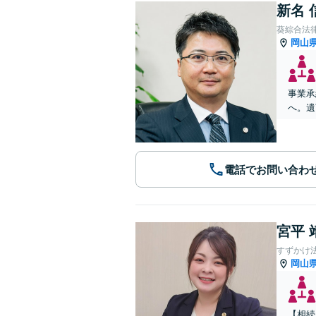
新名 
葵綜合法
岡山
事業承
へ。遺
電話でお問い合わ
宮平 
すずかけ
岡山
【相続