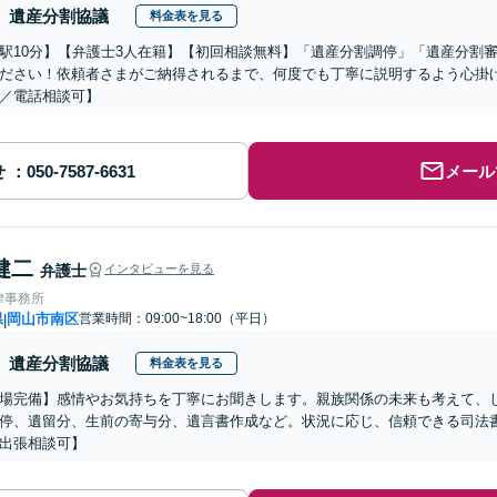
遺産分割協議
料金表を見る
駅10分】【弁護士3人在籍】【初回相談無料】「遺産分割調停」「遺産分割
ださい！依頼者さまがご納得されるまで、何度でも丁寧に説明するよう心掛
／電話相談可】
せ
メール
健二
弁護士
インタビューを見る
律事務所
県
岡山市南区
営業時間：09:00~18:00（平日）
|
遺産分割協議
料金表を見る
場完備】感情やお気持ちを丁寧にお聞きします。親族関係の未来も考えて、
停、遺留分、生前の寄与分、遺言書作成など。状況に応じ、信頼できる司法書
出張相談可】