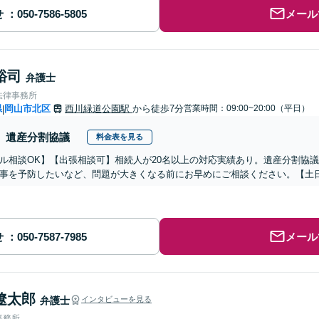
せ
メール
裕司
弁護士
法律事務所
県
岡山市北区
西川緑道公園駅
から徒歩7分
営業時間：09:00~20:00（平日）
|
遺産分割協議
料金表を見る
ル相談OK】【出張相談可】相続人が20名以上の対応実績あり。遺産分割協
事を予防したいなど、問題が大きくなる前にお早めにご相談ください。【土
せ
メール
遼太郎
弁護士
インタビューを見る
事務所