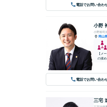
電話でお問い合わ
小野 
小野裕司
岡山
【メー
の揉め
電話でお問い合わ
三宅 
三宅法律