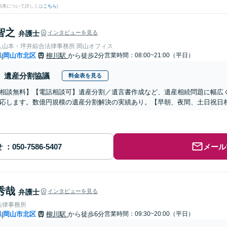
結果について詳しくは
こちら
)
智之
弁護士
インタビューを見る
人山本・坪井綜合法律事務所 岡山オフィス
県
岡山市北区
柳川駅
から徒歩2分
営業時間：08:00~21:00（平日）
|
遺産分割協議
料金表を見る
相談無料】【電話相談可】遺産分割／遺言書作成など、遺産相続問題に幅広
応します。数億円規模の遺産分割解決の実績あり。【早朝、夜間、土日祝日
せ
メール
秀哉
弁護士
インタビューを見る
法律事務所
県
岡山市北区
柳川駅
から徒歩6分
営業時間：09:30~20:00（平日）
|