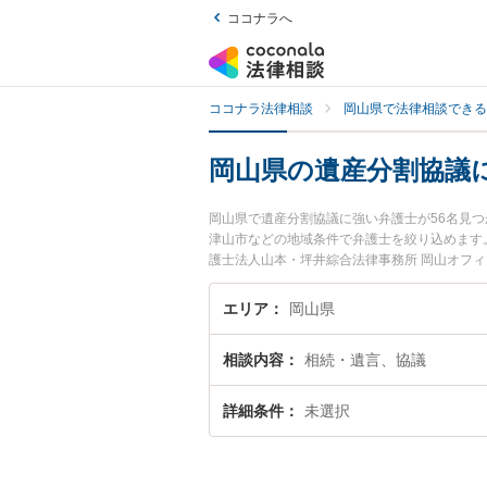
ココナラへ
ココナラ法律相談
岡山県で法律相談できる
岡山県の遺産分割協議
岡山県で遺産分割協議に強い弁護士が56名見
津山市などの地域条件で弁護士を絞り込めます
護士法人山本・坪井綜合法律事務所 岡山オフィ
用、強みなどが注目されています。『岡山県で
弁護士を検索したい』『初回相談無料で遺産分
エリア
岡山県
相談内容
相続・遺言、協議
詳細条件
未選択