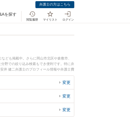
弁護士の方はこちら
&Aを探す
閲覧履歴
マイリスト
ログイン
士なども掲載中。さらに岡山市北区や倉敷市、
な分野での絞り込み検索もでき便利です。特に弁
の安井 健二弁護士のプロフィール情報や弁護士費
遺産分割協議のトラブル解決の実績豊富な近くの
者さんにおすすめです。
変更
変更
変更