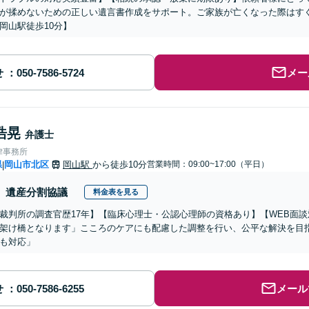
が揉めないための正しい遺言書作成をサポート。ご家族が亡くなった際はす
岡山駅徒歩10分】
せ
メー
浩晃
弁護士
律事務所
県
岡山市北区
岡山駅
から徒歩10分
営業時間：09:00~17:00（平日）
|
遺産分割協議
料金表を見る
裁判所の調査官歴17年】【臨床心理士・公認心理師の資格あり】【WEB面
架け橋となります」こころのケアにも配慮した調整を行い、公平な解決を目
も対応」
せ
メール