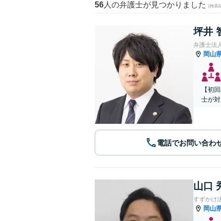
56
人の弁護士が見つかりました
(検索
坪井 
弁護士法
岡山
【初回
士が対
電話でお問い合わ
山口 
すずかけ
岡山