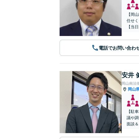
【岡山
任せく
【当日
電話でお問い合わ
安井 
岡山南法
岡山
【駐車
議や調
面談＆