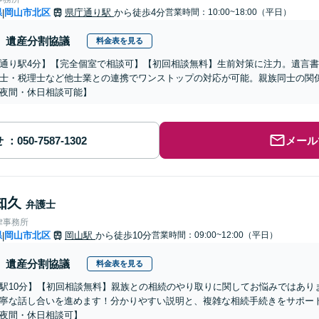
県
岡山市北区
県庁通り駅
から徒歩4分
営業時間：10:00~18:00（平日）
|
遺産分割協議
料金表を見る
通り駅4分】【完全個室で相談可】【初回相談無料】生前対策に注力。遺言
士・税理士など他士業との連携でワンストップの対応が可能。親族同士の関
夜間・休日相談可能】
せ
メール
知久
弁護士
律事務所
県
岡山市北区
岡山駅
から徒歩10分
営業時間：09:00~12:00（平日）
|
遺産分割協議
料金表を見る
駅10分】【初回相談無料】親族との相続のやり取りに関してお悩みではあり
寧な話し合いを進めます！分かりやすい説明と、複雑な相続手続きをサポー
夜間・休日相談可】