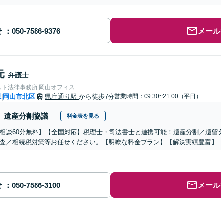
せ
メール
元
弁護士
スト法律事務所 岡山オフィス
県
岡山市北区
県庁通り駅
から徒歩7分
営業時間：09:30~21:00（平日）
|
遺産分割協議
料金表を見る
相談60分無料】【全国対応】税理士・司法書士と連携可能！遺産分割／遺留
査／相続税対策等お任せください。【明瞭な料金プラン】【解決実績豊富】
せ
メール