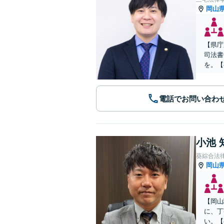
岡山
【県庁
司法書
を。【
電話でお問い合わ
小池 
葵綜合法
岡山
【岡山
に、丁
い。【