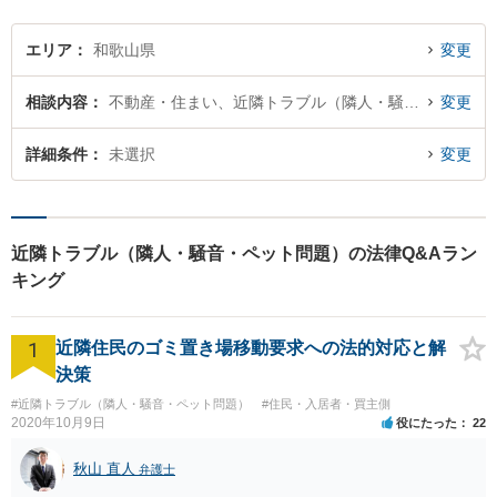
エリア
和歌山県
変更
相談内容
不動産・住まい、近隣トラブル（隣人・騒音・ペット問題）
変更
詳細条件
未選択
変更
近隣トラブル（隣人・騒音・ペット問題）の法律Q&Aラン
キング
1
近隣住民のゴミ置き場移動要求への法的対応と解
決策
#近隣トラブル（隣人・騒音・ペット問題）
#住民・入居者・買主側
2020年10月9日
役にたった
22
秋山 直人
弁護士