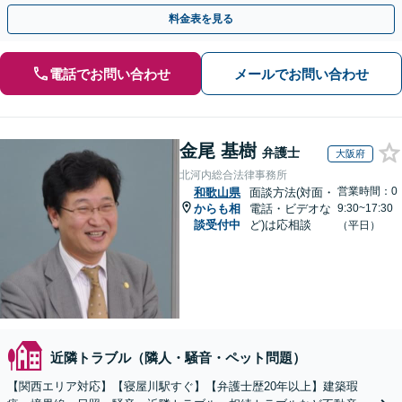
さい【分割払い可】
料金表を見る
電話でお問い合わせ
メールでお問い合わせ
金尾 基樹
弁護士
大阪府
北河内総合法律事務所
営業時間：0
和歌山県
面談方法(対面・
からも相
電話・ビデオな
9:30~17:30
談受付中
ど)は応相談
（平日）
近隣トラブル（隣人・騒音・ペット問題）
【関西エリア対応】【寝屋川駅すぐ】【弁護士歴20年以上】建築瑕