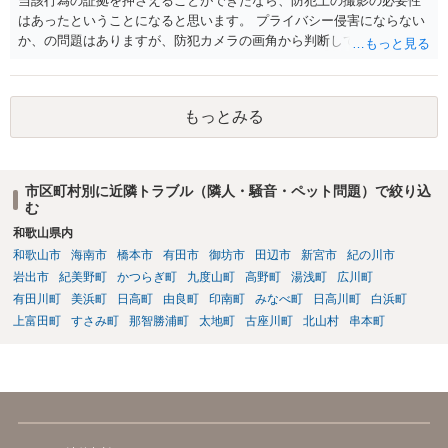
当該行為の証拠を押さえることができたなら、防犯上の撮影の必要性
はあったということになると思います。 プライバシー侵害にならない
か、の問題はありますが、防犯カメラの画角から判断して、隣人のプ
ライバシーを侵害するものとはいえないように思います。 よって、
「盗撮」という指摘はあたらないのではないか、と思います。
もっとみる
市区町村別に近隣トラブル（隣人・騒音・ペット問題）で絞り込
む
和歌山県内
和歌山市
海南市
橋本市
有田市
御坊市
田辺市
新宮市
紀の川市
岩出市
紀美野町
かつらぎ町
九度山町
高野町
湯浅町
広川町
有田川町
美浜町
日高町
由良町
印南町
みなべ町
日高川町
白浜町
上富田町
すさみ町
那智勝浦町
太地町
古座川町
北山村
串本町