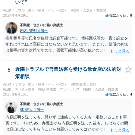
いて"
ですが、それは、その行政書士の事務所に実際に電話し、内容証明郵
#近隣トラブル（隣人・騒音・ペット問題）
#住民・入居者・買主側
便を送ったかどうか確認すれば容易にわかるところです。
2024年4月29日
役にたった
8
不動産・住まいに強い弁護士
内木 智朗
弁護士
携帯番号等で氏名や住所は調査可能です。 債権回収等の一貫で調査を
すればそれほど高額にはならないかと思います。 ただし、賠償の有無
は相手の資力次第ですので、回収可能性が高い低いのご判断はできか
ねます。 弁護士にも色々方針はありますので、信頼できる弁護士が見
つかるまで探されるのはどうでしょうか。
8
近隣トラブルで営業妨害を受ける飲食店の法的対
策相談
#近隣トラブル（隣人・騒音・ペット問題）
#顧問弁護士契約
#芸能・エンタメ業界
#個人事業主・フリーランス
#住民・入居者・買主側
2025年8月15日
役にたった
4
不動産・住まいに強い弁護士
林 雄大
弁護士
内容証明を送っても、懲りずに連絡してくる人も一定数いることも事
実です。 そのため、弁護士から内容証明を送った後も、しばらくの間
は窓口になってもらうことをお願いしてみてはいかがでしょうか。 そ