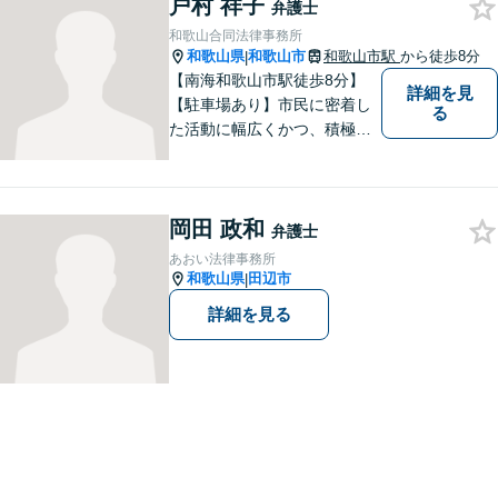
戸村 祥子
弁護士
和歌山合同法律事務所
和歌山県
和歌山市
和歌山市駅
から徒歩8分
|
【南海和歌山市駅徒歩8分】
詳細を見
【駐車場あり】市民に密着し
る
た活動に幅広くかつ、積極的
に取り組んでいます。離婚問
題／相続問題／刑事事件／借
金問題／労働問題など、幅広
岡田 政和
く対応可能。【地域に根ざし
弁護士
た弁護士】法律トラブルでお
あおい法律事務所
悩みの方は、お気軽にご相談
和歌山県
田辺市
|
ください。
詳細を見る