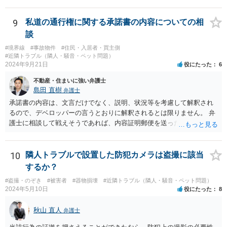
うすれば、もしその方から不当な要求を受けることがあっても、「窓
口（弁護士に）言ってください」とだけお伝えし、それ以外には一切
応じないという姿勢をとることができるため、スタッフの方の負担軽
9
私道の通行権に関する承諾書の内容についての相
減を図れると思います。 大変な状況かと思いますが、ご参考になりま
談
したら幸いです。
#境界線
#事故物件
#住民・入居者・買主側
#近隣トラブル（隣人・騒音・ペット問題）
2024年9月21日
役にたった
6
不動産・住まいに強い弁護士
島田 直樹
弁護士
承諾書の内容は、文言だけでなく、説明、状況等を考慮して解釈され
るので、デベロッパーの言うとおりに解釈されるとは限りません。 弁
護士に相談して戦えそうであれば、内容証明郵便を送ったうえで、デ
ベロッパー宛に訴訟をすることが考えられます。
10
隣人トラブルで設置した防犯カメラは盗撮に該当
するか？
#盗撮・のぞき
#被害者
#器物損壊
#近隣トラブル（隣人・騒音・ペット問題）
2024年5月10日
役にたった
8
秋山 直人
弁護士