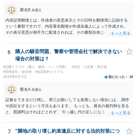
が考えられます。また、きちんと説明を受けていればそもそも売買契
約をしなかったとして、仲介手数料や登記費用も損害であるとして賠
匿名B
弁護士
償請求することが考えられます。
内容証明郵便とは、作成者の意思表示とその日時を郵便局に記録する
という書類ですので、内容署名郵便が作成名義人によって作成され、
その表示意思が相手方に配達されれば、その書類自体は有効となりま
す。 ただ実際に法律上有効とか無効とかいうのは特定の法律効果を目
的とした意思表示のことを言いますので、その文書の内容が法的効果
をもたらすのか否かが重要です。 今般、ご相談者は内容証明郵便によ
6
隣人の騒音問題、警察や管理会社で解決できない
る裁判予告というかなり強い請求を受けているわけですが、請求者
場合の対策は？
（要求者）が特定されていない以上法的には何らの効果のないただの
#近隣トラブル（隣人・騒音・ペット問題）
#住民・入居者・買主側
郵便物です。 なので無視しても問題無いかと思われますが、相手がエ
#管理会社・組合側
#賃貸契約トラブル
スカレートすることも考えられるので、こちらから警察に対応をお願
2020年6月7日
役にたった
18
いする以外には、こちらの方から簡易裁判所に調停申し立てをすると
いう方法もあります。 ちなみに、行政書士が報酬を得る目的で今回の
匿名A
弁護士
ような内容証明郵便の作成をすれば、非弁行為（弁護士法違反）とさ
れる可能性がありますので、本人がたまたまその行政書士である場合
証拠をできるだけ残し、再三お願いしても改善しない場合には、 調停
を除き、無報酬で親しい友人として今回のような紛争性の高い書面を
や訴訟をするという方法もあります。 もっとも、過去の裁判例を見る
出すことはまだありえても、知人レベルの第三者から無報酬でこのよ
と、慰謝料はそれほどとれず、 引っ越し代の足しになる程度に終わっ
うな紛争性の高い書面を出すことはおよそありえないと思われます。
てしまうかもしれません。
つまり、妄想に近い推測ですが、その行政書士がその本人または隣の
アパートの所有者で、賃借人（５０代男性）からの要請が激しいの
7
"隣地の取り壊し約束違反に対する法的対策につ
で、その対応としての内容証明郵便であるとの可能性を考えるところ