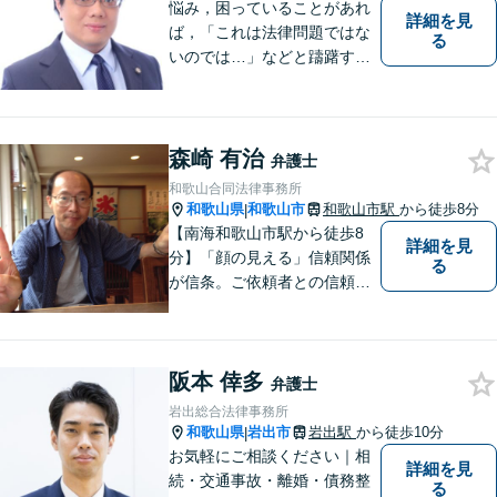
応】
悩み，困っていることがあれ
詳細を見
ば，「これは法律問題ではな
る
いのでは…」などと躊躇する
ことなく，「まずは相談して
みよう」と法律相談にお越し
いただける事務所を目指して
おります。弁護士前畑壮志は
森崎 有治
弁護士
全力で，最善の答えを探せる
和歌山合同法律事務所
ようお手伝いいたします。
和歌山県
和歌山市
和歌山市駅
から徒歩8分
|
【南海和歌山市駅から徒歩8
詳細を見
分】「顔の見える」信頼関係
る
が信条。ご依頼者との信頼関
係を大切にしています。お悩
みのことがございましたら、
まずはご相談ください。適切
阪本 倖多
な解決策を提案させていただ
弁護士
きます。
岩出総合法律事務所
和歌山県
岩出市
岩出駅
から徒歩10分
|
お気軽にご相談ください｜相
詳細を見
続・交通事故・離婚・債務整
る