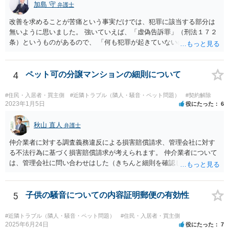
加島 守
弁護士
改善を求めることが苦痛という事実だけでは、犯罪に該当する部分は
無いように思いました。 強いていえば、「虚偽告訴罪」（刑法１７２
条）というものがあるので、 「何も犯罪が起きていないのにワザと警
察に嘘をついて通報している。」 という主張をする可能性はあるかも
しれませんが、警察が信じる可能性は低いのではないでしょうか。
4
ペット可の分譲マンションの細則について
#住民・入居者・買主側
#近隣トラブル（隣人・騒音・ペット問題）
#契約解除
2023年1月5日
役にたった
6
秋山 直人
弁護士
仲介業者に対する調査義務違反による損害賠償請求、管理会社に対す
る不法行為に基づく損害賠償請求が考えられます。 仲介業者について
は、管理会社に問い合わせはした（きちんと細則を確認しなかった管
理会社が悪い）という反論が予想されます。 ご相談者様と管理会社と
の間には直接の契約関係がないので、管理会社からは、ご相談者様に
対して義務を負っていないという反論が予想されます。 そのため、両
5
子供の騒音についての内容証明郵便の有効性
方に請求してくのが良いのではと思います。 損害の範囲はなかなか難
しいところですが、リフォーム工事をキャンセルしてキャンセル料が
#近隣トラブル（隣人・騒音・ペット問題）
#住民・入居者・買主側
発生しているということですので、当該キャンセル料を請求すること
2025年6月24日
役にたった
7