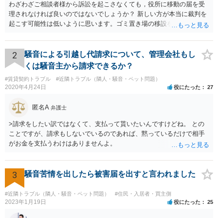
わざわざご相談者様から訴訟を起こさなくても，役所に移動の届を受
理されなければ良いのではないでしょうか？ 新しい方が本当に裁判を
起こす可能性は低いように思います。ゴミ置き場の移設を求める法的
根拠が弱いと思われますので。
2
騒音による引越し代請求について、管理会社もし
くは騒音主から請求できるか？
#賃貸契約トラブル
#近隣トラブル（隣人・騒音・ペット問題）
2020年4月24日
役にたった
27
匿名A
弁護士
>請求をしたい訳ではなくて、支払って貰いたいんですけどね。 との
ことですが、請求もしないでいるのであれば、黙っているだけで相手
がお金を支払うわけはありませんよ。
3
騒音苦情を出したら被害届を出すと言われました
#近隣トラブル（隣人・騒音・ペット問題）
#住民・入居者・買主側
2023年1月19日
役にたった
25