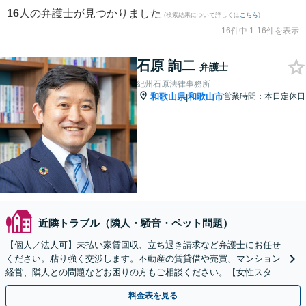
16
人の弁護士が見つかりました
(検索結果について詳しくは
こちら
)
16件中 1-16件を表示
石原 詢二
弁護士
紀州石原法律事務所
和歌山県
和歌山市
営業時間：本日定休日
|
近隣トラブル（隣人・騒音・ペット問題）
【個人／法人可】未払い家賃回収、立ち退き請求など弁護士にお任せ
ください。粘り強く交渉します。不動産の賃貸借や売買、マンション
経営、隣人との問題などお困りの方もご相談ください。【女性スタッ
フ在籍】
料金表を見る