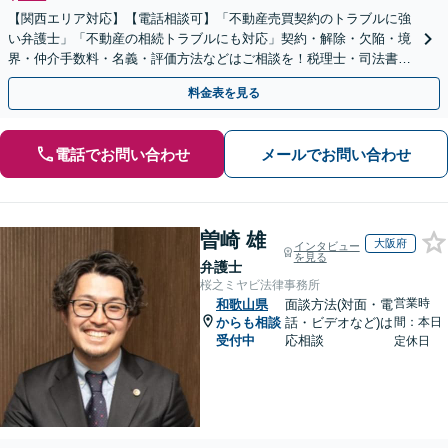
【関西エリア対応】【電話相談可】「不動産売買契約のトラブルに強
い弁護士」「不動産の相続トラブルにも対応」契約・解除・欠陥・境
界・仲介手数料・名義・評価方法などはご相談を！税理士・司法書
士・不動産業者などと連携対応◎【英語・韓国語対応】
料金表を見る
電話でお問い合わせ
メールでお問い合わせ
曽崎 雄
大阪府
インタビュー
を見る
弁護士
桜之ミヤビ法律事務所
営業時
和歌山県
面談方法(対面・電
からも相談
話・ビデオなど)は
間：本日
受付中
応相談
定休日