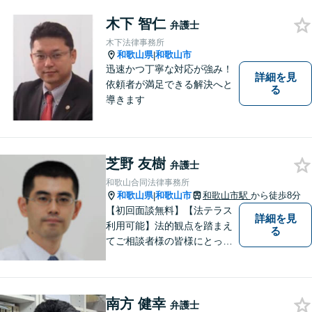
木下 智仁
弁護士
木下法律事務所
和歌山県
和歌山市
|
迅速かつ丁寧な対応が強み！
詳細を見
依頼者が満足できる解決へと
る
導きます
芝野 友樹
弁護士
和歌山合同法律事務所
和歌山県
和歌山市
和歌山市駅
から徒歩8分
|
【初回面談無料】【法テラス
詳細を見
利用可能】法的観点を踏まえ
る
てご相談者様の皆様にとって
最良の解決を図ることに常に
心がけています。創設55年を
超える歴史ある事務所です。
南方 健幸
【当日／夜間／応相談】お悩
弁護士