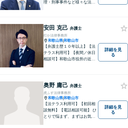
理・刑事事件など様々な法律
問題に対応｜相続、交通事
故、不貞問題については初回3
0分無料相談あり｜夜間・休
安田 克己
日・オンライン相談OK（要予
弁護士
約）｜丁寧な報告とスピード
灯か法律事務所
対応で安心をお届けします
和歌山県
和歌山市
|
【弁護士歴１０年以上】【法
詳細を見
テラス利用可】【夜間／休日
る
相談可】和歌山市役所の近
く、京橋親水公園そばにある
親しみやすい法律事務所で
す。一人で悩まず、まずはご
相談ください。あなたの灯り
奥野 庸己
弁護士
となれるよう誠心誠意努めま
虎ふす法律事務所
す。
和歌山県
和歌山市
|
【法テラス利用可】【初回相
詳細を見
談無料】【電話相談可能】 ひ
る
とりで悩まず、まずはお気軽
にご相談ください。 早い段階