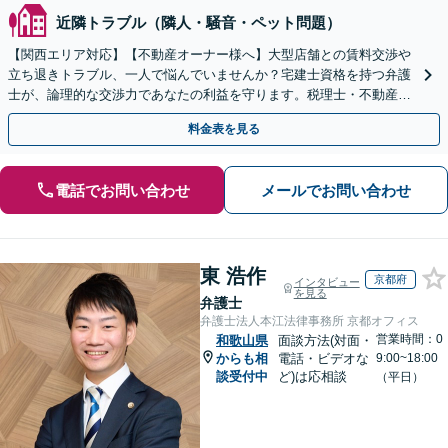
近隣トラブル（隣人・騒音・ペット問題）
【関西エリア対応】【不動産オーナー様へ】大型店舗との賃料交渉や
立ち退きトラブル、一人で悩んでいませんか？宅建士資格を持つ弁護
士が、論理的な交渉力であなたの利益を守ります。税理士・不動産鑑
定士等と連携し、複雑な案件もワンストップで解決へ。
料金表を見る
電話でお問い合わせ
メールでお問い合わせ
東 浩作
京都府
インタビュー
を見る
弁護士
弁護士法人本江法律事務所 京都オフィス
営業時間：0
和歌山県
面談方法(対面・
からも相
電話・ビデオな
9:00~18:00
談受付中
ど)は応相談
（平日）