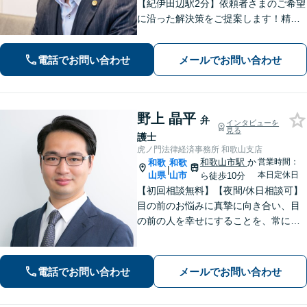
【紀伊田辺駅2分】依頼者さまのご希望
に沿った解決策をご提案します！精神
面への配慮も大切に【交通事故】示談
交渉の豊富な経験を活かし、賠償金の
電話でお問い合わせ
メールでお問い合わせ
増額を目指します【相続問題】不動産
鑑定士等と連携し、最良の相続実現に
向けサポート
野上 晶平
弁
インタビューを
見る
護士
虎ノ門法律経済事務所 和歌山支店
和歌山市駅
か
営業時間：
和歌
和歌
|
山県
山市
本日定休日
ら徒歩10分
【初回相談無料】【夜間/休日相談可】
目の前のお悩みに真摯に向き合い、目
の前の人を幸せにすることを、常にこ
ころがけています。法律と実務を熟知
した弁護士が、一刻も早い解決を目指
します。お困りの方は、お気軽にご相
電話でお問い合わせ
メールでお問い合わせ
談ください。