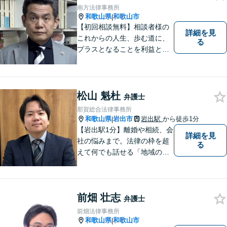
み事がございましたら、お気
南方法律事務所
軽にご相談下さい。
和歌山県
和歌山市
|
【初回相談無料】相談者様の
詳細を見
これからの人生、歩む道に、
る
プラスとなることを利益と考
え、相談者の人生を背負って
活動してまいります。和歌山
はもちろん、関西・関東から
ご相談いただくこともありま
松山 魁杜
弁護士
す。
那賀総合法律事務所
和歌山県
岩出市
岩出駅
から徒歩1分
|
【岩出駅1分】離婚や相続、会
詳細を見
社の悩みまで。法律の枠を超
る
えて何でも話せる「地域のか
かりつけ弁護士」として、一
歩前へ進む安心を。一つひと
つのご縁を大切に、紀の川市
前畑 壮志
育ちの私が丁寧にサポートし
弁護士
ます。【丁寧なヒアリング】
前畑法律事務所
【休日や夜間相談も柔軟に対
和歌山県
和歌山市
|