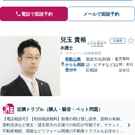
電話で面談予約
メールで面談予約
兒玉 貴裕
京都府
インタビュ
ーを見る
弁護士
K・Gフォート法律事務所
営業時
和歌山県
面談方法(対面・電
からも相談
話・ビデオなど)は
間：本日
受付中
応相談
定休日
近隣トラブル（隣人・騒音・ペット問題）
【電話相談可】【初回相談無料】部屋の明け渡し請求、賃料の未納、
賃料交渉など借主・貸主双方の立場での対応が可能です。テナント、
不動産相続、瑕疵などリフォーム関連の不動産トラブルもお任せくだ