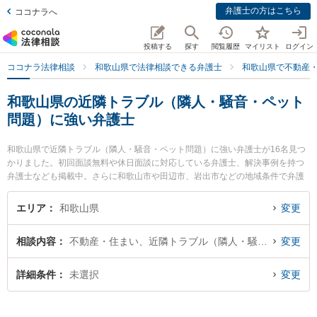
弁護士の方はこちら
ココナラへ
投稿する
探す
閲覧履歴
マイリスト
ログイン
ココナラ法律相談
和歌山県で法律相談できる弁護士
和歌山県で不動産
和歌山県の近隣トラブル（隣人・騒音・ペット
問題）に強い弁護士
和歌山県で近隣トラブル（隣人・騒音・ペット問題）に強い弁護士が16名見つ
かりました。初回面談無料や休日面談に対応している弁護士、解決事例を持つ
弁護士なども掲載中。さらに和歌山市や田辺市、岩出市などの地域条件で弁護
士を絞り込めます。不動産・住まいに関係する立ち退き交渉や家賃交渉、不動
産契約解除等の細かな分野での絞り込み検索もでき便利です。特に紀州石原法
エリア
和歌山県
変更
律事務所の石原 詢二弁護士や佐藤生空法律事務所の佐藤 生空弁護士、虎ノ門法
律経済事務所 和歌山支店の野上 晶平弁護士のプロフィール情報や弁護士費用、
相談内容
不動産・住まい、近隣トラブル（隣人・騒音・ペット問題）
変更
強みなどが注目されています。『和歌山県で土日や夜間に発生した近隣トラブ
ル（隣人・騒音・ペット問題）のトラブルを今すぐに弁護士に相談したい』
『近隣トラブル（隣人・騒音・ペット問題）のトラブル解決の実績豊富な近く
詳細条件
未選択
変更
の弁護士を検索したい』『初回相談無料で近隣トラブル（隣人・騒音・ペット
問題）を法律相談できる和歌山県内の弁護士に相談予約したい』などでお困り
の相談者さんにおすすめです。