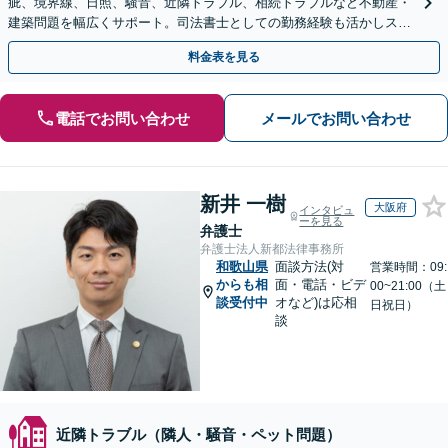
疵、境界線、日照、騒音、近隣トラブル、相続トラブルなど不動産・
建築問題を幅広くサポート。司法書士としての勤務経験も活かしスム
ーズに対処。【初回相談無料】【夜間・休日の相談可能】
料金表を見る
電話でお問い合わせ
メールでお問い合わせ
新井 一樹
大阪府
インタビュ
ーを見る
弁護士
弁護士法人新都法律事務所
和歌山県
面談方法(対
営業時間：09:
からも相
面・電話・ビデ
00~21:00（土
談受付中
オなど)は応相
日祝日）
談
近隣トラブル（隣人・騒音・ペット問題）