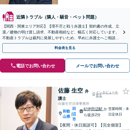
近隣トラブル（隣人・騒音・ペット問題）
【関西・関東エリア対応】【理不尽と戦う弁護士】契約書の作成、立
退／建物の明け渡し請求、不動産相続など、幅広く対応しています。
不動産トラブルは裁判に発展しやすいため、早めに弁護士へご相談く
ださい。【電話・メール・WEB相談可】
料金表を見る
電話でお問い合わせ
メールでお問い合わせ
佐藤 生空
弁
インタビューを
見る
護士
佐藤生空法律事務所
田
紀伊田辺駅
か
営業時間：本
和歌
辺
|
日定休日
ら徒歩2分
山県
市
【夜間・休日面談可】【完全個室】