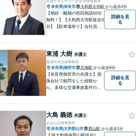
弁護士法人ナラハ奈良法律事務所
奈良県
奈良市
大和西大寺駅
から徒歩3分
|
【相続・離婚の初回相談60分
詳細を見
無料！】【大和西大寺駅徒歩3
る
分】【駐車場有り】会社員を
経験したことで「普通の人」
の感覚を大切にしています。
少しでも気になることがあり
東浦 大樹
ましたら、どうぞお気軽にご
弁護士
相談ください。【お子様連れ
葛城中央法律事務所
相談可】
奈良県
御所市
忍海駅
から徒歩8分
|
【奈良県御所市の弁護士】損
詳細を見
保会社で顧問をした経験か
る
ら、多様な交通事故案件の対
処が可能です。また、現場で
働く弁護士として、現場目線
からの交渉を得意としていま
大島 義徳
す。
弁護士
まほら法律事務所
奈良県
大和郡山市
郡山駅
から徒歩1分
|
【JR大和路線郡山駅徒歩1