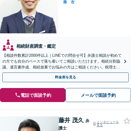
県
市
相続財産調査・鑑定
【相談件数累計2000件以上｜LINEでの問合せ可】弁護士相談が初めて
の方でも自分のペースで落ち着いてご相談いただけます。相続分割協
議、遺言書作成、相続放棄でお悩みの方はご相談ください。税理士、
司法書士との連携も可【近鉄奈良駅から徒歩５分】
料金表を見る
電話で面談予約
メールで面談予約
藤井 茂久
弁
インタビューを
見る
護士