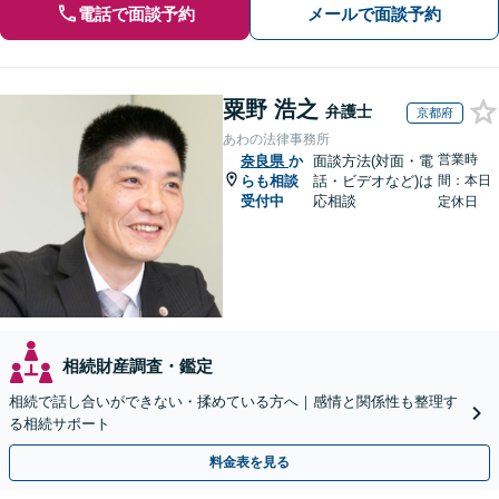
電話で面談予約
メールで面談予約
粟野 浩之
弁護士
京都府
あわの法律事務所
営業時
奈良県
か
面談方法(対面・電
らも相談
話・ビデオなど)は
間：本日
受付中
応相談
定休日
相続財産調査・鑑定
相続で話し合いができない・揉めている方へ｜感情と関係性も整理す
る相続サポート
料金表を見る