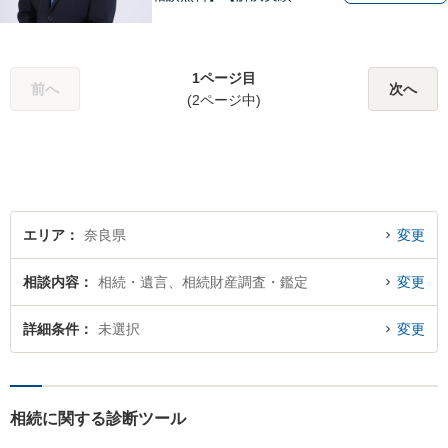
超】 交通事故・借金（債務整
理）・離婚・相続・労働問
題・不動産トラブル・企業法
1ページ目
務のお悩みは【弁護士法人ｉ
前へ
次へ
(2ページ中)
（アイ）奈良法律事務所】に
おまかせください！
エリア
奈良県
変更
相談内容
相続・遺言、相続財産調査・鑑定
変更
詳細条件
未選択
変更
相続に関する診断ツール