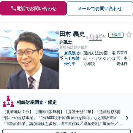
電話でお問い合わせ
メールでお問い合わせ
田村 義史
大阪府
インタビュ
ーを見る
弁護士
新穂高法律事務所
営業時
奈良県
か
面談方法(対面・電
らも相談
話・ビデオなど)は
間：本日
受付中
応相談
定休日
相続財産調査・鑑定
【北新地駅７分】【初回相談無料】【弁護士歴22年】「遺産総額3億
円以上の高額事案」「1億5000万円の遺留分を獲得」など経験豊富
「書籍の執筆、講演経験も多数」遺言書作成／遺産分割／遺留分／相
続放棄など【休日・夜間面談可】【完全個室対応】