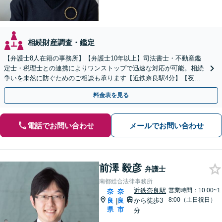
相続財産調査・鑑定
【弁護士8人在籍の事務所】【弁護士10年以上】司法書士・不動産鑑
定士・税理士との連携によりワンストップで迅速な対応が可能。相続
争いを未然に防ぐためのご相談も承ります【近鉄奈良駅4分】【夜
間・休日の相談可能】【オンライン相談可能】
料金表を見る
電話でお問い合わせ
メールでお問い合わせ
前澤 毅彦
弁護士
南都総合法律事務所
近鉄奈良駅
営業時間：10:00~1
奈
奈
8:00（土日祝日）
良
良
から徒歩3
|
県
市
分