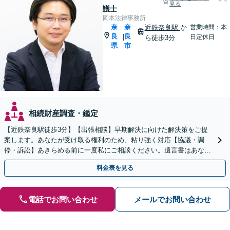
見る
護士
岡本法律事務所
奈
奈
近鉄奈良駅
か
営業時間：本
良
良
|
日定休日
ら徒歩3分
県
市
相続財産調査・鑑定
【近鉄奈良駅徒歩3分】【出張相談】早期解決に向けた解決策をご提
案します。あなたが受け取る権利のため、粘り強く対応【協議・調
停・訴訟】あきらめる前に一度私にご相談ください。遺言書はあなた
の意志を反映し、トラブル予防のための内容を作成。
料金表を見る
電話でお問い合わせ
メールでお問い合わせ