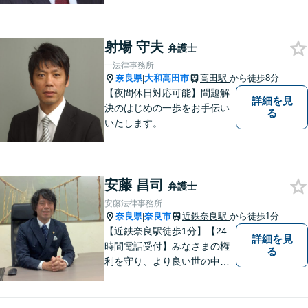
のスタイルです。ご相談者に
とって少しでもプラスになる
のであれば、どのような努力
射場 守夫
も惜しみません！「不安を安
弁護士
心に」丁寧にサポートしま
一法律事務所
す。お気軽にご相談ください
奈良県
大和高田市
高田駅
から徒歩8分
|
【夜間休日対応可能】問題解
詳細を見
決のはじめの一歩をお手伝い
る
いたします。
安藤 昌司
弁護士
安藤法律事務所
奈良県
奈良市
近鉄奈良駅
から徒歩1分
|
【近鉄奈良駅徒歩1分】【24
詳細を見
時間電話受付】みなさまの権
る
利を守り、より良い世の中に
していくことに全力を尽くし
ます。金銭問題／男女問題／
交通事故／刑事事件に注力し