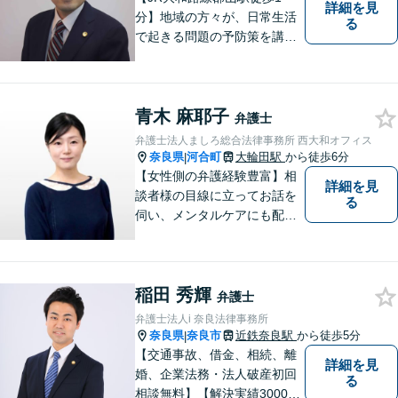
詳細を見
分】地域の方々が、日常生活
る
で起きる問題の予防策を講じ
たい時や、既に問題を抱えて
何から手を付けてよいか分か
らない時に、まず相談できる
青木 麻耶子
身近な弁護士を目指していま
弁護士
す。
弁護士法人ましろ総合法律事務所 西大和オフィス
奈良県
河合町
大輪田駅
から徒歩6分
|
【女性側の弁護経験豊富】相
詳細を見
談者様の目線に立ってお話を
る
伺い、メンタルケアにも配慮
しながら、懇切丁寧に対応し
ます。【離婚/債務整理】あら
ゆる法的手段を駆使した解決
稲田 秀輝
策をご提案【LINE利用可】
弁護士
【平日夜間、土日祝日、応相
弁護士法人i 奈良法律事務所
談】
奈良県
奈良市
近鉄奈良駅
から徒歩5分
|
【交通事故、借金、相続、離
詳細を見
婚、企業法務・法人破産初回
る
相談無料】【解決実績3000件