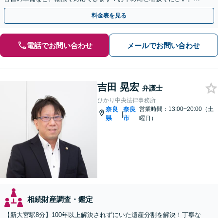
士業と連携しスピーディーな解決を目指します
料金表を見る
電話でお問い合わせ
メールでお問い合わせ
吉田 晃宏
弁護士
ひかり中央法律事務所
奈良
奈良
営業時間：13:00~20:00（土
|
県
市
曜日）
相続財産調査・鑑定
【新大宮駅8分】100年以上解決されずにいた遺産分割を解決！丁寧な