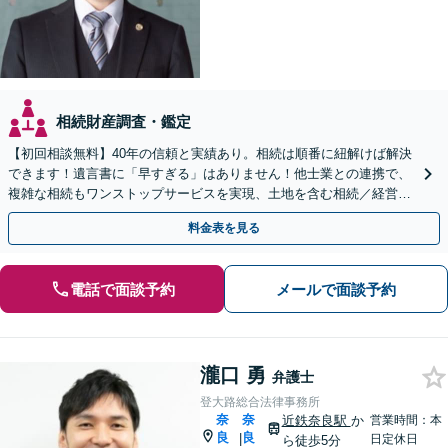
相続財産調査・鑑定
【初回相談無料】40年の信頼と実績あり。相続は順番に紐解けば解決
できます！遺言書に「早すぎる」はありません！他士業との連携で、
複雑な相続もワンストップサービスを実現、土地を含む相続／経営者
さまの相続対策などにも対応可【近鉄奈良駅3分】
料金表を見る
電話で面談予約
メールで面談予約
瀧口 勇
弁護士
登大路総合法律事務所
奈
奈
近鉄奈良駅
か
営業時間：本
良
良
|
日定休日
ら徒歩5分