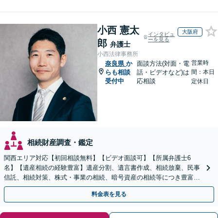
小西 憲太
大阪府
インタビュ
ーを見る
郎
弁護士
小西法律事務所
営業時
奈良県
か
面談方法(対面・電
らも相談
話・ビデオなど)は
間：本日
受付中
応相談
定休日
相続財産調査・鑑定
関西エリア対応【初回相談無料】【ビデオ面談可】【所属弁護士6
名】【遺産相続の経験豊富】遺産分割、遺言書作成、相続放棄、民事
信託、相続対策、株式・事業の相続、暗号資産の相続等につき豊富な
対応実績。【バリアフリー】【完全個室対応】
料金表を見る