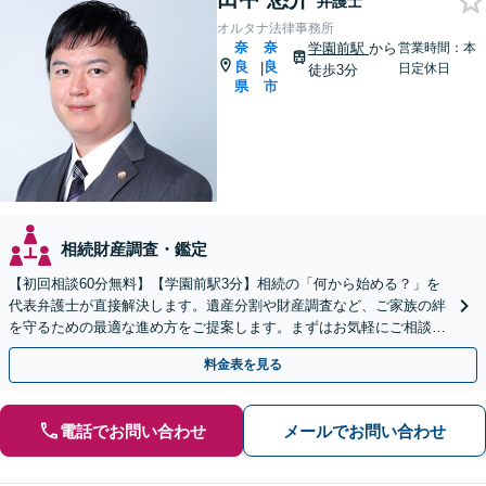
弁護士
オルタナ法律事務所
奈
奈
学園前駅
から
営業時間：本
良
良
|
日定休日
徒歩3分
県
市
相続財産調査・鑑定
【初回相談60分無料】【学園前駅3分】相続の「何から始める？」を
代表弁護士が直接解決します。遺産分割や財産調査など、ご家族の絆
を守るための最適な進め方をご提案します。まずはお気軽にご相談く
ださい【オンライン相談可】
料金表を見る
電話でお問い合わせ
メールでお問い合わせ