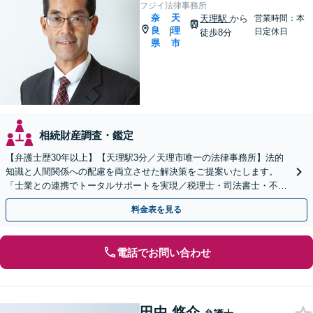
フジイ法律事務所
奈
天
天理駅
から
営業時間：本
良
理
|
日定休日
徒歩8分
県
市
相続財産調査・鑑定
【弁護士歴30年以上】【天理駅3分／天理市唯一の法律事務所】法的
知識と人間関係への配慮を両立させた解決策をご提案いたします。
「士業との連携でトータルサポートを実現／税理士・司法書士・不動
産鑑定士など」生前対策や遺言書作成もお任せください
料金表を見る
電話でお問い合わせ
田中 悠介