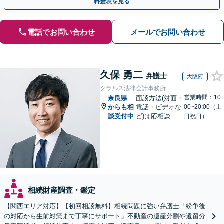
料金表を見る
電話でお問い合わせ
メールでお問い合わせ
久保 勇二
弁護士
大阪府
クラルス法律会計事務所
営業時間：10:
奈良県
面談方法(対面・
からも相
電話・ビデオな
00~20:00（土
談受付中
ど)は応相談
日祝日）
相続財産調査・鑑定
【関西エリア対応】【初回相談無料】相続問題に強い弁護士「紛争後
の対応から生前対策まで丁寧にサポート」不動産の遺産分割や遺留分