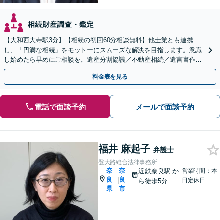
相続財産調査・鑑定
【大和西大寺駅3分】【相続の初回60分相談無料】他士業とも連携
し、「円満な相続」をモットーにスムーズな解決を目指します。意識
し始めたら早めにご相談を。遺産分割協議／不動産相続／遺言書作成
／生前贈与など【土曜・夜間対応可】【お子さま連れOK】
料金表を見る
電話で面談予約
メールで面談予約
福井 麻起子
弁護士
登大路総合法律事務所
奈
奈
近鉄奈良駅
か
営業時間：本
良
良
|
日定休日
ら徒歩5分
県
市