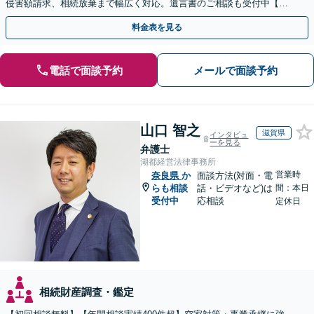
侵害額請求、相続放棄まで幅広く対応。遺言書のご相談も受付中【夜
間・休日面談可】【WEB面談】【完全個室】
料金表を見る
電話で面談予約
メールで面談予約
山口 智之
滋賀県
インタビュ
ーを見る
弁護士
湖都経営法律事務所
営業時
奈良県
か
面談方法(対面・電
らも相談
話・ビデオなど)は
間：本日
受付中
応相談
定休日
相続財産調査・鑑定