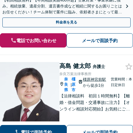
【初回相談無料】【年間相談実績400件超】空家対策・事業承継に強
み。相続放棄、遺産分割、遺言書作成など相続に関するお困りごとは
お任せください！チーム体制で案件に臨み、依頼者さまにとって最善
の解決を目指します【堅田駅4分】【無料駐車場あり】
料金表を見る
電話でお問い合わせ
メールで面談予約
高島 健太郎
弁護士
奈良万葉法律事務所
奈
橿
橿原神宮前駅
営業時間：本
良
原
|
日定休日
から徒歩1分
県
市
【法律相談料 初回１時間無料】【離
婚・借金問題・交通事故に注力】【オ
ンライン相談対応開始】お気軽にご相
談ください。トラブル解決に向けて、
最善の方法を、知恵を絞って考え抜き
ます。【土日・夜間相談に対応】
電話で面談予約
メールで面談予約