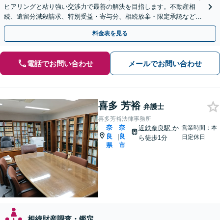
ヒアリングと粘り強い交渉力で最善の解決を目指します。不動産相
続、遺留分減殺請求、特別受益・寄与分、相続放棄・限定承認など実
績多数。遺言書作成もお任せください。【初回面談無料】
料金表を見る
電話でお問い合わせ
メールでお問い合わせ
喜多 芳裕
弁護士
喜多芳裕法律事務所
奈
奈
近鉄奈良駅
か
営業時間：本
良
良
|
日定休日
ら徒歩1分
県
市
相続財産調査・鑑定