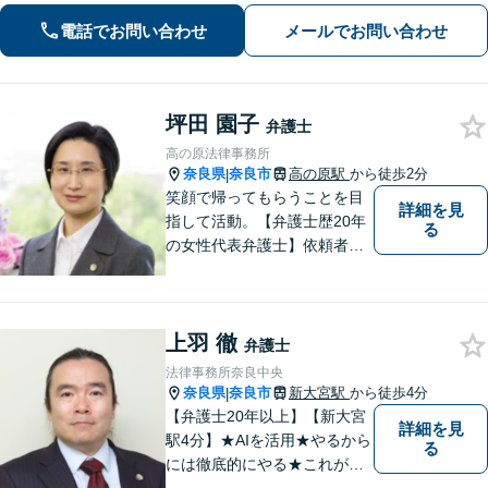
電話でお問い合わせ
メールでお問い合わせ
坪田 園子
弁護士
高の原法律事務所
奈良県
奈良市
高の原駅
から徒歩2分
|
笑顔で帰ってもらうことを目
詳細を見
指して活動。【弁護士歴20年
る
の女性代表弁護士】依頼者の
納得のできる結果に向けて最
善を尽くします。【元非常勤
調停官の経験】交渉ごとなら
上羽 徹
お任せください！あなたのお
弁護士
悩み、とことんお聞きしま
法律事務所奈良中央
す。
奈良県
奈良市
新大宮駅
から徒歩4分
|
【弁護士20年以上】【新大宮
詳細を見
駅4分】★AIを活用★やるから
る
には徹底的にやる★これが私