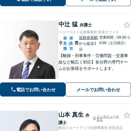
中辻 猛
弁護士
ベリーベスト法律事務所 奈良オフィス
近鉄奈良駅
営業時間：09:30~1
奈
奈
8:00（土日祝日）
良
良
から徒歩1
|
県
市
分
【離婚・刑事事件・労働問題・交通事
故など幅広く対応】各分野の専門チー
ムがお客様をサポートします。
電話でお問い合わせ
メールでお問い合わせ
山本 真生
弁
インタビューを
見る
護士
東京スタートアップ法律事務所 奈良支店