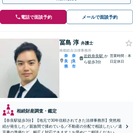
電話で面談予約
メールで面談予約
冨島 淳
弁護士
南都総合法律事務所
奈
奈
近鉄奈良駅
か
営業時間：本
良
良
|
日定休日
ら徒歩3分
県
市
相続財産調査・鑑定
【奈良駅徒歩3分】【地元で30年信頼されてきた法律事務所】突然相
続が発生した／親族間で揉めている／不動産の分配で相談したい／遺
言書の準備など、幅広く対応できます！お早めにご相談ください。他