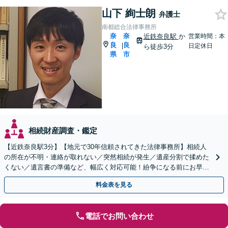
山下 絢士朗
弁護士
南都総合法律事務所
奈
奈
近鉄奈良駅
か
営業時間：本
良
良
|
日定休日
ら徒歩3分
県
市
相続財産調査・鑑定
【近鉄奈良駅3分】【地元で30年信頼されてきた法律事務所】相続人
の所在が不明・連絡が取れない／突然相続が発生／遺産分割で揉めた
くない／遺言書の準備など、幅広く対応可能！紛争になる前にお早め
にご相談ください。【複数弁護士で対応可能】
料金表を見る
電話でお問い合わせ