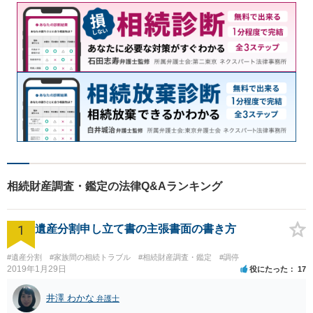
相続財産調査・鑑定の法律Q&Aランキング
1
遺産分割申し立て書の主張書面の書き方
#遺産分割
#家族間の相続トラブル
#相続財産調査・鑑定
#調停
2019年1月29日
役にたった
17
井澤 わかな
弁護士