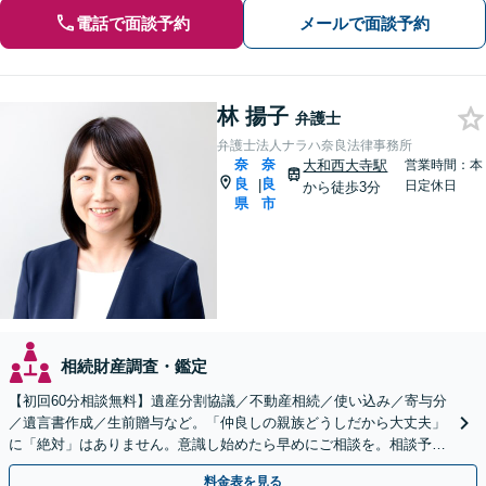
電話で面談予約
メールで面談予約
林 揚子
弁護士
弁護士法人ナラハ奈良法律事務所
奈
奈
大和西大寺駅
営業時間：本
良
良
|
日定休日
から徒歩3分
県
市
相続財産調査・鑑定
【初回60分相談無料】遺産分割協議／不動産相続／使い込み／寄与分
／遺言書作成／生前贈与など。「仲良しの親族どうしだから大丈夫」
に「絶対」はありません。意識し始めたら早めにご相談を。相談予約
をネットから24時間受付可能です【土曜・夜間対応可】
料金表を見る