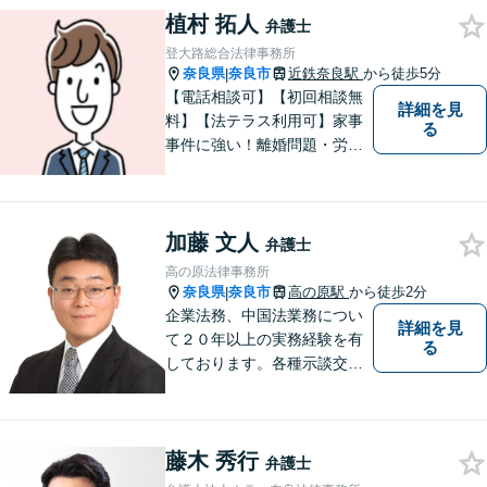
植村 拓人
ています。法律トラブルでお
弁護士
悩みごとがありましたら、お
登大路総合法律事務所
気軽にご相談ください。
奈良県
奈良市
近鉄奈良駅
から徒歩5分
|
【電話相談可】【初回相談無
詳細を見
料】【法テラス利用可】家事
る
事件に強い！離婚問題・労働
問題・借金トラブルなど幅広
く解決。丁寧なサポート＆親
身な姿勢を心がけて対応！相
加藤 文人
談しやすい弁護士を目指す
弁護士
【夜間・休日面談可】【完全
高の原法律事務所
個室】【近鉄奈良駅5分】
奈良県
奈良市
高の原駅
から徒歩2分
|
企業法務、中国法業務につい
詳細を見
て２０年以上の実務経験を有
る
しております。各種示談交
渉、契約案件、海外取引等で
お悩みの場合は、お気軽にご
連絡ください。
藤木 秀行
弁護士