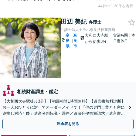
44件中 1-30件を表示
田辺 美紀
弁護士
弁護士法人ナラハ奈良法律事務所
奈
奈
大和西大寺駅
営業時間：本
良
良
|
日定休日
から徒歩3分
県
市
相続財産調査・鑑定
【大和西大寺駅徒歩3分】【初回相談1時間無料】【遺言書無料診断】
お一人おひとりに対してオーダーメイドで！「他の専門士業とも密に
連携し対応可能」遺産分割協議・調停／遺留分侵害額請求／遺言書作
成／相続放棄など【土曜・夜間対応可】【完全個室対応】
料金表を見る