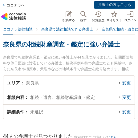
弁護士の方はこちら
ココナラへ
投稿する
探す
閲覧履歴
マイリスト
ログイン
ココナラ法律相談
奈良県で法律相談できる弁護士
奈良県で相続・遺言
奈良県の相続財産調査・鑑定に強い弁護士
奈良県で相続財産調査・鑑定に強い弁護士が44名見つかりました。初回面談無
料や休日面談に対応している弁護士、解決事例を持つ弁護士なども掲載中。さ
らに奈良市や橿原市、天理市などの地域条件で弁護士を絞り込めます。相続・
遺言に関係する家族間の相続トラブルや認知症の相続、遺産分割等の細かな分
野での絞り込み検索もでき便利です。特に弁護士法人ナラハ奈良法律事務所の
エリア
奈良県
変更
田辺 美紀弁護士や弁護士法人ナラハ奈良法律事務所の林 揚子弁護士、南都総合
法律事務所の冨島 淳弁護士のプロフィール情報や弁護士費用、強みなどが注目
相談内容
相続・遺言、相続財産調査・鑑定
変更
されています。『奈良県で土日や夜間に発生した相続財産調査・鑑定のトラブ
ルを今すぐに弁護士に相談したい』『相続財産調査・鑑定のトラブル解決の実
績豊富な近くの弁護士を検索したい』『初回相談無料で相続財産調査・鑑定を
詳細条件
未選択
変更
法律相談できる奈良県内の弁護士に相談予約したい』などでお困りの相談者さ
んにおすすめです。
44
人の弁護士が見つかりました
(検索結果について詳しくは
こちら
)