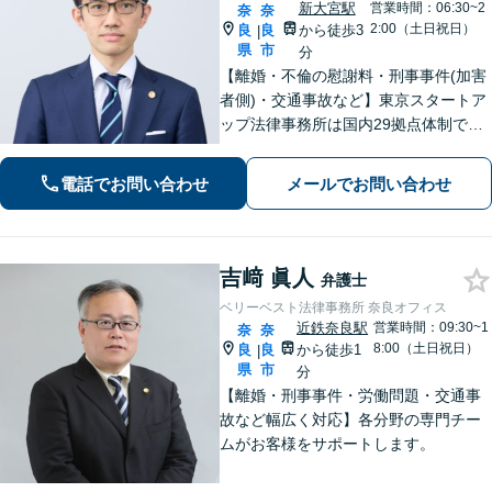
新大宮駅
営業時間：06:30~2
奈
奈
2:00（土日祝日）
良
良
から徒歩3
|
県
市
分
【離婚・不倫の慰謝料・刑事事件(加害
者側)・交通事故など】東京スタートア
ップ法律事務所は国内29拠点体制で全
国対応！【ご自宅からの電話相談にも
対応(法律相談は完全予約制)】各分野で
電話でお問い合わせ
メールでお問い合わせ
専門性の高い弁護士が寄り添い解決を
サポートします。
吉﨑 眞人
弁護士
ベリーベスト法律事務所 奈良オフィス
近鉄奈良駅
営業時間：09:30~1
奈
奈
8:00（土日祝日）
良
良
から徒歩1
|
県
市
分
【離婚・刑事事件・労働問題・交通事
故など幅広く対応】各分野の専門チー
ムがお客様をサポートします。