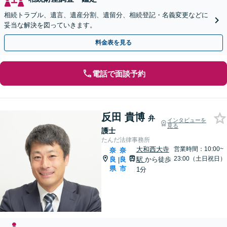
相続トラブル、遺言、遺産分割、遺留分、相続登記・名義変更などに
妥当な解決を図っていきます。
料金表を見る
電話で面談予約
反田 貴博
弁
インタビューを
見る
護士
たんだ法律事務所
大和西大寺
営業時間：10:00~
奈
奈
23:00（土日祝日）
良
良
駅
から徒歩
|
県
市
1分