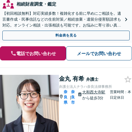
相続財産調査・鑑定
【初回相談無料】対応実績多数！複雑化する前に早めにご相談を。遺
言書作成・民事信託などの生前対策／相続放棄・遺留分侵害額請求も
対応。オンライン相談・出張相談も可能です。お悩みに寄り添い真摯
に対応します【休日・夜間対応可】【大和西大寺駅1分】
料金表を見る
電話でお問い合わせ
メールでお問い合わせ
金丸 有希
弁護士
弁護士法人ナラハ奈良法律事務所
奈
奈
大和西大寺駅
営業時間：本
良
良
|
日定休日
から徒歩3分
県
市