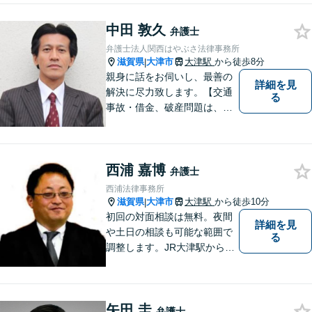
ておられる方、１人で悩まず
中田 敦久
にまずは遠慮なくご相談くだ
弁護士
さい。
弁護士法人関西はやぶさ法律事務所
滋賀県
大津市
大津駅
から徒歩8分
|
親身に話をお伺いし、最善の
詳細を見
解決に尽力致します。【交通
る
事故・借金、破産問題は、初
回相談料無料】【夜間相談可
（要事前予約）】【弁護士経
験２０年以上】【専用駐車場
西浦 嘉博
あり】
弁護士
西浦法律事務所
滋賀県
大津市
大津駅
から徒歩10分
|
初回の対面相談は無料。夜間
詳細を見
や土日の相談も可能な範囲で
る
調整します。JR大津駅から徒
歩10分、京阪大津線上栄町駅
から徒歩4分、大津赤十字病院
の前になります。 【滋賀県２
矢田 圭
位 弁護士ドットコムランキ
弁護士