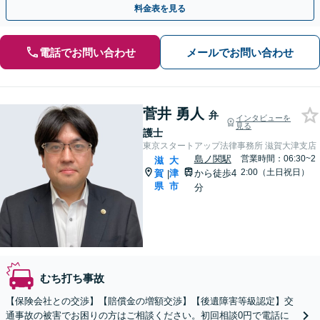
料金表を見る
電話でお問い合わせ
メールでお問い合わせ
菅井 勇人
弁
インタビューを
見る
護士
東京スタートアップ法律事務所 滋賀大津支店
島ノ関駅
営業時間：06:30~2
滋
大
2:00（土日祝日）
賀
津
から徒歩4
|
県
市
分
むち打ち事故
【保険会社との交渉】【賠償金の増額交渉】【後遺障害等級認定】交
通事故の被害でお困りの方はご相談ください。初回相談0円で電話に