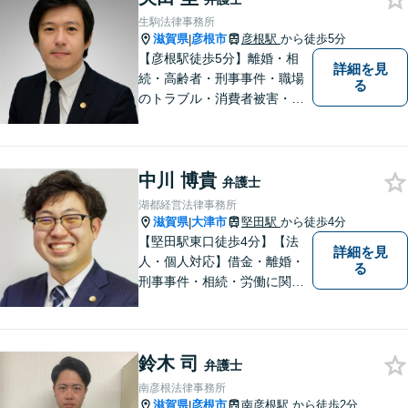
ング（2024年7月-2026年7月
生駒法律事務所
現在）】
滋賀県
彦根市
彦根駅
から徒歩5分
|
【彦根駅徒歩5分】離婚・相
詳細を見
続・高齢者・刑事事件・職場
る
のトラブル・消費者被害・法
人倒産などはお任せくださ
い。法人・個人問わず幅広い
案件を取り扱っています。
中川 博貴
弁護士
湖都経営法律事務所
滋賀県
大津市
堅田駅
から徒歩4分
|
【堅田駅東口徒歩4分】【法
詳細を見
人・個人対応】借金・離婚・
る
刑事事件・相続・労働に関す
るトラブルはお任せくださ
い。顧問契約・企業法務全般
に対応。困りの際はぜひ一度
鈴木 司
お話をお聞かせください。
弁護士
【無料駐車場あり】
南彦根法律事務所
滋賀県
彦根市
南彦根駅
から徒歩2分
|