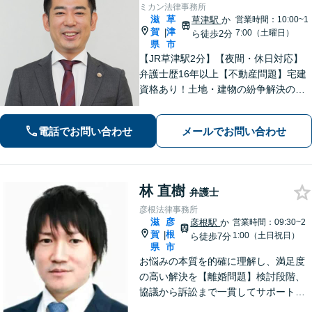
ミカン法律事務所
滋
草
草津駅
か
営業時間：10:00~1
賀
津
|
7:00（土曜日）
ら徒歩2分
県
市
【JR草津駅2分】【夜間・休日対応】
弁護士歴16年以上【不動産問題】宅建
資格あり！土地・建物の紛争解決の経
験豊富【離婚・不貞慰謝料請求】不貞
トラブル／住宅ローン絡みの財産分与
電話でお問い合わせ
メールでお問い合わせ
の解決【法人破産】会社破産に注力
【相続】相続問題に関する経験多数、
遺産分割
林 直樹
弁護士
彦根法律事務所
滋
彦
彦根駅
か
営業時間：09:30~2
賀
根
|
1:00（土日祝日）
ら徒歩7分
県
市
お悩みの本質を的確に理解し、満足度
の高い解決を【離婚問題】検討段階、
協議から訴訟まで一貫してサポート
【インターネット】投稿・書き込み削