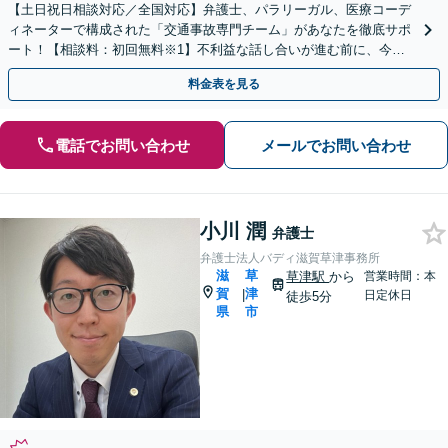
【土日祝日相談対応／全国対応】弁護士、パラリーガル、医療コーデ
ィネーターで構成された「交通事故専門チーム」があなたを徹底サポ
ート！【相談料：初回無料※1】不利益な話し合いが進む前に、今す
ぐ相談！
料金表を見る
電話でお問い合わせ
メールでお問い合わせ
小川 潤
弁護士
弁護士法人バディ滋賀草津事務所
滋
草
草津駅
から
営業時間：本
賀
津
|
日定休日
徒歩5分
県
市