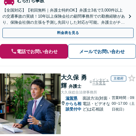
むち打ち事故
【全国対応】【初回無料｜弁護士特約OK】弁護士3名で3,000件以上
の交通事故の実績！10年以上保険会社の顧問事務所での勤務経験があ
り、保険会社側の主張を予測し先回りした対応が可能。弁護士がチー
ムとなり示談交渉、休業損害、後遺障害等に対応。
料金表を見る
電話でお問い合わせ
メールでお問い合わせ
大久保 勇
京都府
インタビュ
ーを見る
輝
弁護士
大久保総合法律事務所
営業時間：09:
滋賀県
面談方法(対面・
からも相
電話・ビデオな
00~17:00（土
談受付中
ど)は応相談
日祝日）