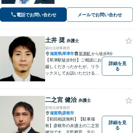
除、発信者情報開示請求、損害賠償請
求など幅広く対応【オンライン面談】
電話でお問い合わせ
メールでお問い合わせ
【彦根駅7分】
土井 奨
弁護士
陽向法律事務所
滋賀県
草津市
草津駅
から徒歩9分
|
【草津駅徒歩9分】ご相談にお
詳細を見
越しくださったかたが、リラ
る
ックスしてお話いただけるよ
うな対応を心がけておりま
す。法的トラブルに対して弁
護士が力になれることは多い
二之宮 健治
です。 ご相談を躊躇われてい
弁護士
る方もお気軽に、ご相談にい
彩明法律事務所
らしてください。
滋賀県
彦根市
|
【初回相談無料】【駐車場
詳細を見
有】彦根市の弁護士の二之宮
る
健治です。元監察官、元公務