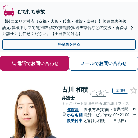
むち打ち事故
【関西エリア対応（京都・大阪・兵庫・滋賀・奈良）】後遺障害等級
認定/異議申し立て/慰謝料請求/損害賠償/過失割合などの交渉・訴訟は
弁護士にお任せください。【土日夜間対応】
料金表を見る
電話でお問い合わせ
メールでお問い合わせ
古川 和積
福岡県
インタビュ
ーを見る
弁護士
ネクスパート法律事務所 北九州オフィス
営業時間：09:
滋賀県
面談方法(対面・
からも相
電話・ビデオな
00~21:00（土
談受付中
ど)は応相談
日祝日）