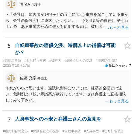
匿名A
弁護士
・「会社は、加害者が1年4ヶ月のうちに4回も事故を起こしている事か
ら、会社の保険会社に連絡したくない。」 （使用者等の責任） 第七百
十五条 ある事業のために他人を使用する者は、被用者がその事業の
執行について第三者に加えた損害を賠償する責任を負う。ただし、使
用者が被用者の選任及びその事業の監督について相当の注意をしたと
き、又は相当の注意をしても損害が生ずべきであったときは、この限
6
自転車事故の賠償交渉、時価以上の補償は可能
りでない。 会社側の言い分に付き合わず、会社側への請求をお考えな
か？
さったほうがよろしいかもしれません。加害ドライバーの任意保険が
#自動車事故
#むち打ち被害
#被害者
#保険会社との交渉
#損害賠償増額
本件に使えるか、使おうとするかが定かではありませんので。「1年4
2022年10月17日
役にたった
7
ヶ月のうちに4回も事故」の事実は、会社から加害ドライバーへの責任
転嫁のような発言ですが、上記ただし書との関連で言えば、会社側が
佐藤 充崇
弁護士
「相当の注意」をしていなかった証左でしょう。 今後の対応ですが、
事故証明書を速やかに取得すべきです。 病院で治療を受ける際、第三
それがいいと思います。通院慰謝料については、経済的全損とは違
者行為による傷病届を出す必要があります。 最終的にどこまで認めら
い、裁判例より低い示談案が横行しています。ぜひ弁護士に直接相談
れるかという問題はありますが、事故後に事故に関連した支出に関し
してみて下さい。
ては、領収書をもらい保存しておきましょう。
7
人身事故への不安と弁護士さんの意見を
#過失割合の交渉
#保険会社との交渉
#自動車事故
#人身事故
#むち打ち被害