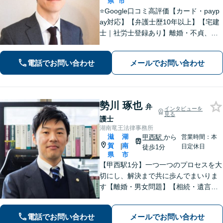
県
市
⭐️Google口コミ高評価【カード・payp
ay対応】【弁護士歴10年以上】【宅建
士｜社労士登録あり】離婚・不貞、破
産、不動産、相続、行政事件に注力！
リラックスしてお越しください。丁寧
電話でお問い合わせ
メールでお問い合わせ
にお話をお聴きします【草津駅2分｜駐
車場あり】【土日祝対応】
勢川 琢也
弁
インタビューを
見る
護士
湖南竜王法律事務所
滋
湖
甲西駅
から
営業時間：本
賀
南
|
日定休日
徒歩1分
県
市
【甲西駅1分】一つ一つのプロセスを大
切にし、解決まで共に歩んでまいりま
す【離婚・男女問題】【相続・遺言】
はもちろん【インターネット：削除請
求、開示請求、損害賠償請求】【労
電話でお問い合わせ
メールでお問い合わせ
働・雇用：事業会社での勤務経験あ