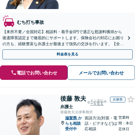
むち打ち事故
【来所不要／全国対応】相談料・着手金0円で適正な慰謝料獲得から
後遺障害認定まで徹底的にサポートします。保険会社の対応にお困り
の方も、経験豊富な弁護士が最後まで強気の交渉を行います。【全国
13拠点】お気軽にご相談ください。
料金表を見る
電話でお問い合わせ
メールでお問い合わせ
後藤 敦夫
兵庫県
インタビュ
ーを見る
弁護士
後藤敦夫法律事務所
営業時
滋賀県
か
面談方法(対面・電
らも相談
話・ビデオなど)は
間：本日
受付中
応相談
定休日