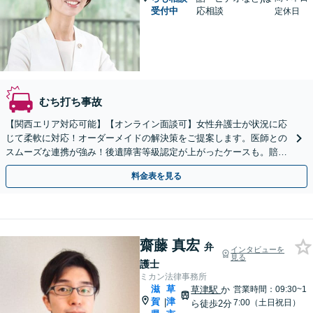
受付中
応相談
定休日
むち打ち事故
【関西エリア対応可能】【オンライン面談可】女性弁護士が状況に応
じて柔軟に対応！オーダーメイドの解決策をご提案します。医師との
スムーズな連携が強み！後遺障害等級認定が上がったケースも。賠償
金・慰謝料請求／保険会社との交渉など【初回相談無料】
料金表を見る
齋藤 真宏
弁
インタビューを
見る
護士
ミカン法律事務所
滋
草
草津駅
か
営業時間：09:30~1
賀
津
|
7:00（土日祝日）
ら徒歩2分