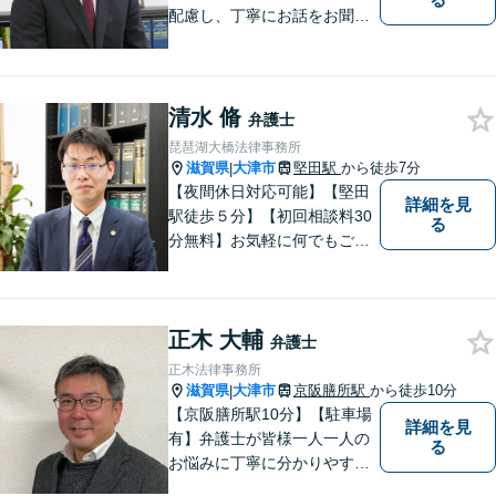
配慮し、丁寧にお話をお聞き
することを信条としていま
す。お悩みの方は、一度お問
い合わせください。
清水 脩
弁護士
琵琶湖大橋法律事務所
滋賀県
大津市
堅田駅
から徒歩7分
|
【夜間休日対応可能】【堅田
詳細を見
駅徒歩５分】【初回相談料30
る
分無料】お気軽に何でもご相
談ください。弁護士は、あな
たの味方です。
正木 大輔
弁護士
正木法律事務所
滋賀県
大津市
京阪膳所駅
から徒歩10分
|
【京阪膳所駅10分】【駐車場
詳細を見
有】弁護士が皆様一人一人の
る
お悩みに丁寧に分かりやすく
お応えいたします。専門家に