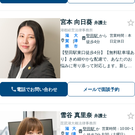
り】まで幅広くご相談に応じます【We
b面談OK】
宮本 向日葵
弁護士
湖都経営法律事務所
滋
大
堅田駅
から
営業時間：本
賀
津
|
日定休日
徒歩4分
県
市
【堅田駅東口徒歩4分】【無料駐車場あ
り】きめ細やかな配慮で、あなたのお
悩みに寄り添って対応します。新しい
人生のスタートが切れるよう、法律の
プロとして最後までサポート。お気軽
にご相談ください。
電話でお問い合わせ
メールで面談予約
雪谷 真里奈
弁護士
琵琶湖大橋法律事務所
滋
大
堅田駅
か
営業時間：10:00~1
賀
津
|
8:00（土曜日）
ら徒歩7分