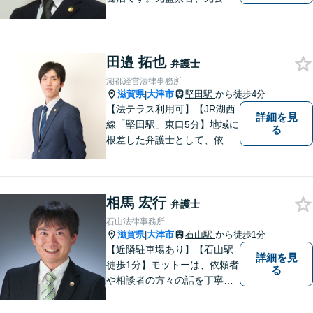
員の経歴を活かし、皆様のト
ラブル解決をしっかりサポー
トいたします。
田邉 拓也
弁護士
湖都経営法律事務所
滋賀県
大津市
堅田駅
から徒歩4分
|
【法テラス利用可】【JR湖西
詳細を見
線「堅田駅」東口5分】地域に
る
根差した弁護士として、依頼
者の方に寄り添い、丁寧・親
切にお話を伺い、信頼関係を
築いていけるよう尽力いたし
相馬 宏行
ます。弁護士に依頼するのは
弁護士
敷居が高いとお考えの方も、
石山法律事務所
まずは一度ご相談ください。
滋賀県
大津市
石山駅
から徒歩1分
|
【近隣駐車場あり】【石山駅
詳細を見
徒歩1分】モットーは、依頼者
る
や相談者の方々の話を丁寧に
聞き取り，丁寧に答えるとい
うことです。何か問題を抱え