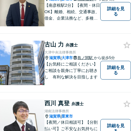
【南彦根駅2分】【夜間・休日
詳細を見
OK】離婚、相続、交通事故、
る
借金、企業法務など、多種多
様なご相談にお応えしており
ます。スピード感を持った対
応と密なコミュニケーション
古山 力
をモットーに、皆様それぞれ
弁護士
に合った解決を図ってまいり
大津中央法律事務所
ます。お気軽にご相談くださ
滋賀県
大津市
島ノ関駅
から徒歩5分
|
い。
【お気軽にご相談ください】
詳細を見
ご相談を親身に丁寧にお聴き
る
し 有利な解決を目指します
西川 真登
弁護士
湖南法律事務所
滋賀県
栗東市
|
【夜間／休日相談可】【分割
詳細を見
払い可】ご不安なお気持ちに
る