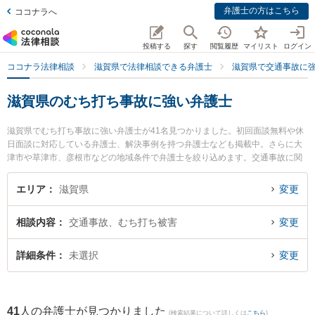
弁護士の方はこちら
ココナラへ
投稿する
探す
閲覧履歴
マイリスト
ログイン
ココナラ法律相談
滋賀県で法律相談できる弁護士
滋賀県で交通事故に
滋賀県のむち打ち事故に強い弁護士
滋賀県でむち打ち事故に強い弁護士が41名見つかりました。初回面談無料や休
日面談に対応している弁護士、解決事例を持つ弁護士なども掲載中。さらに大
津市や草津市、彦根市などの地域条件で弁護士を絞り込めます。交通事故に関
係する自動車事故やバイク事故、自転車事故等の細かな分野での絞り込み検索
もでき便利です。特に大津法律事務所の辻井 康喜弁護士ややすだ法律事務所の
エリア
滋賀県
変更
安田 慶太弁護士、ベリーベスト法律事務所 滋賀草津オフィスの髙橋 咲衣弁護
士のプロフィール情報や弁護士費用、強みなどが注目されています。『滋賀県
相談内容
交通事故、むち打ち被害
変更
で土日や夜間に発生したむち打ち事故のトラブルを今すぐに弁護士に相談した
い』『むち打ち事故のトラブル解決の実績豊富な近くの弁護士を検索したい』
『初回相談無料でむち打ち事故を法律相談できる滋賀県内の弁護士に相談予約
詳細条件
未選択
変更
したい』などでお困りの相談者さんにおすすめです。
41
人の弁護士が見つかりました
(検索結果について詳しくは
こちら
)