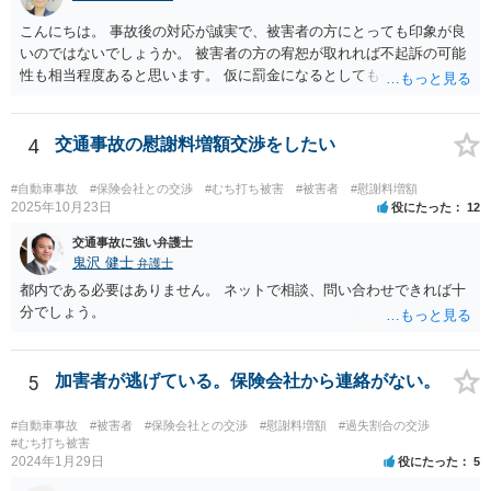
こんにちは。 事故後の対応が誠実で、被害者の方にとっても印象が良
いのではないでしょうか。 被害者の方の宥恕が取れれば不起訴の可能
性も相当程度あると思います。 仮に罰金になるとしても今回は略式の
可能性が高く、正式裁判での公判請求になる可能性は著しく低いでし
ょう。 参考になれば幸いです。
4
交通事故の慰謝料増額交渉をしたい
#自動車事故
#保険会社との交渉
#むち打ち被害
#被害者
#慰謝料増額
2025年10月23日
役にたった
12
交通事故に強い弁護士
鬼沢 健士
弁護士
都内である必要はありません。 ネットで相談、問い合わせできれば十
分でしょう。
5
加害者が逃げている。保険会社から連絡がない。
#自動車事故
#被害者
#保険会社との交渉
#慰謝料増額
#過失割合の交渉
#むち打ち被害
2024年1月29日
役にたった
5