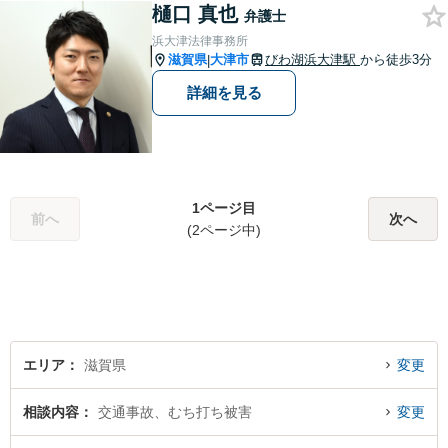
樋口 真也
弁護士
浜大津法律事務所
滋賀県
大津市
びわ湖浜大津駅
から徒歩3分
|
詳細を見る
1ページ目
前へ
次へ
(2ページ中)
エリア
滋賀県
変更
相談内容
交通事故、むち打ち被害
変更