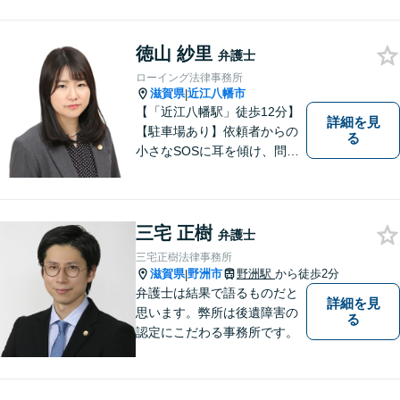
よる適切なアドバイスや手続
により、問題解決に向けて前
徳山 紗里
進できることがございます。
弁護士
どうぞ当事務所にご相談くだ
ローイング法律事務所
さい。
滋賀県
近江八幡市
|
【「近江八幡駅」徒歩12分】
詳細を見
【駐車場あり】依頼者からの
る
小さなSOSに耳を傾け、問題
解決に導くことが出来る、そ
んな弁護士でありたいと考え
ております。 ぜひ一度私にご
相談ください。
三宅 正樹
弁護士
三宅正樹法律事務所
滋賀県
野洲市
野洲駅
から徒歩2分
|
弁護士は結果で語るものだと
詳細を見
思います。弊所は後遺障害の
る
認定にこだわる事務所です。