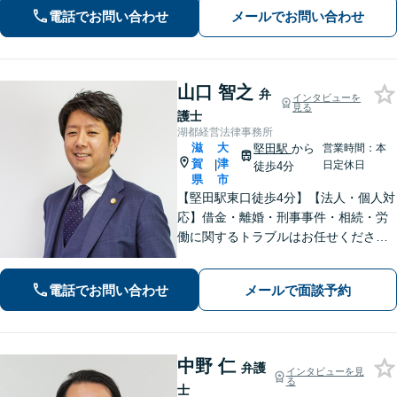
ます。一人で抱え込まず、まずはお気
電話でお問い合わせ
メールでお問い合わせ
軽にご相談ください。
山口 智之
弁
インタビューを
見る
護士
湖都経営法律事務所
滋
大
堅田駅
から
営業時間：本
賀
津
|
日定休日
徒歩4分
県
市
【堅田駅東口徒歩4分】【法人・個人対
応】借金・離婚・刑事事件・相続・労
働に関するトラブルはお任せくださ
い。中小企業診断士資格を有し、顧問
契約・企業法務全般に対応。困りの際
電話でお問い合わせ
メールで面談予約
はぜひ一度お話をお聞かせください。
【無料駐車場あり】
中野 仁
弁護
インタビューを見
る
士