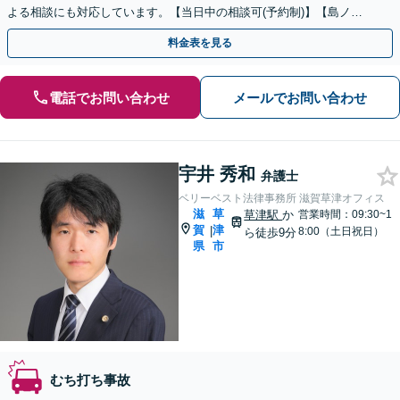
よる相談にも対応しています。【当日中の相談可(予約制)】【島ノ関
駅徒歩4分】
料金表を見る
電話でお問い合わせ
メールでお問い合わせ
宇井 秀和
弁護士
ベリーベスト法律事務所 滋賀草津オフィス
滋
草
草津駅
か
営業時間：09:30~1
賀
津
|
8:00（土日祝日）
ら徒歩9分
県
市
むち打ち事故