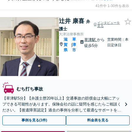
41件中 1-30件を表示
辻井 康喜
弁
インタビューを
見る
護士
大津法律事務所
滋
草
草津駅
から
営業時間：本
賀
津
|
日定休日
徒歩5分
県
市
むち打ち事故
【草津駅5分】【弁護士歴20年以上】交通事故の賠償金は大幅にアッ
プできる可能性があります。保険会社の話に疑問を感じたらご相談く
ださい。【後遺障害認定】過去の事例を分析して最適なサポートを提
供します。【初回相談60分無料】【駐車場あり】
事例を見る(3件)
料金表を見る