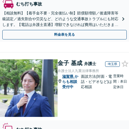
むち打ち事故
【相談無料】【着手金不要・完全後払い制】賠償額増額／後遺障害等
級認定／過失割合や労災など、どのような交通事故トラブルにも対応
します。【電話は弁護士直通】増額できなければ費用はいただきませ
ん【草津駅5分】土日祝・電話やWeb相談も対応可
料金表を見る
金子 基成
弁護士
埼玉県
弁護士法人九重法律事務所
営業時
滋賀県
か
面談方法(対面・電
らも相談
話・ビデオなど)は
間：本日
受付中
応相談
定休日