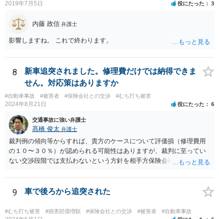
2019年7月5日
役にたった
3
内藤 政信
弁護士
影響しますね。 これで終わります。
8
新車追突されました。修理費だけでは納得できま
せん。対応策はありますか
#自動車事故
#被害者
#保険会社との交渉
#むち打ち被害
2024年8月21日
役にたった
6
交通事故に強い弁護士
髙橋 俊太
弁護士
裁判例の傾向等からすれば、貴方のケースについて評価損（修理費用
の１０〜３０％）が認められる可能性はありますが、裁判に至ってい
ない交渉段階では支払わないという方針を相手方保険会社が貫く可能
性はあります。
9
車で後ろから追突された
#むち打ち被害
#損害賠償増額
#保険会社との交渉
#被害者
#自動車事故