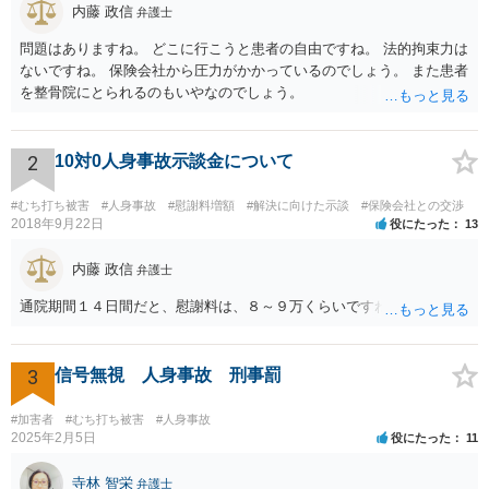
内藤 政信
弁護士
問題はありますね。 どこに行こうと患者の自由ですね。 法的拘束力は
ないですね。 保険会社から圧力がかかっているのでしょう。 また患者
を整骨院にとられるのもいやなのでしょう。
2
10対0人身事故示談金について
#むち打ち被害
#人身事故
#慰謝料増額
#解決に向けた示談
#保険会社との交渉
2018年9月22日
役にたった
13
内藤 政信
弁護士
通院期間１４日間だと、慰謝料は、８～９万くらいですね。
3
信号無視 人身事故 刑事罰
#加害者
#むち打ち被害
#人身事故
2025年2月5日
役にたった
11
寺林 智栄
弁護士