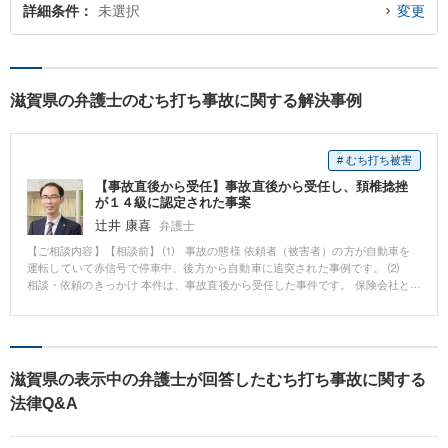
詳細条件
未選択
変更
滋賀県の弁護士のむち打ち事故に関する解決事例
# むち打ち被害
【事故直後から受任】事故直後から受任し、頚椎捻挫
が１４級に認定された事案
辻井 康喜
弁護士
【ご相談内容】【相談前】 ⑴ 事故の態様 依頼者（被害者）の方が自動車を
運転していて赤信号で停車中、後方から自動車に追突された事例です。 ⑵
相談・依頼のきっかけ 本件は、事故直後から受任した事件です。 保険会社と
の対応が煩わしくなり、当事務所にお越しになりました。 ⑶ 傷病名及び後
遺障害等級 依頼者（被害者）の方の傷病名は頚椎捻挫でした。 後遺障害申請
を申請した結果、後遺障害等級について１４級の認定を受けることができま
した。 【相談後】 ⑴ 当事務所が受任した結果 本件は、事故直後から受
任して対応した事案です。 事故直後から受任したので、症状固定後に不具合
滋賀県の表示中の弁護士が回答したむち打ち事故に関する
が残存した場合に備えて、治療段階から、後遺障害申請に必要な検査等をア
法律Q&A
ドバイスしました。 残念ながら、症状固定段階に至っても、完治せず不具合
が残存してしまいました。 そこで、必要な資料を揃えて、後遺障害申請を被
害者請求で行い、その結果、１４級が認定されました。 認定された理由を検