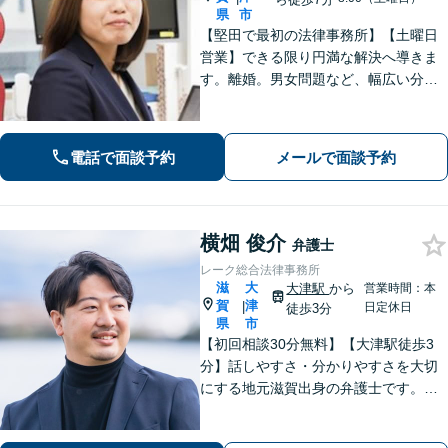
県
市
【堅田で最初の法律事務所】【土曜日
営業】できる限り円満な解決へ導きま
す。離婚。男女問題など、幅広い分野
のご相談に対応可能。相談しやすいよ
う、丁寧なヒアリングをいたします。
電話で面談予約
メールで面談予約
横畑 俊介
弁護士
レーク総合法律事務所
滋
大
大津駅
から
営業時間：本
賀
津
|
日定休日
徒歩3分
県
市
【初回相談30分無料】【大津駅徒歩3
分】話しやすさ・分かりやすさを大切
にする地元滋賀出身の弁護士です。離
婚や借金、企業法務など皆様の悩みを
丁寧に伺い、最適な解決策をご提案し