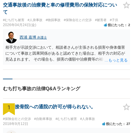
討した結果、１４級の認定が妥当であると判断し、１４級の認定結果を前提
交通事故後の治療費と車の修理費用の保険対応につい
として、相手方保険会社と示談交渉しました。 相手方保険会社と交渉した結
て
果、既払い金及び被害者請求の保険金（７５万円）の他に１９０万円を受領
する内容で解決することができました。 ⑵ コメント 傷病が完治せず不具合
#むち打ち被害
#人身事故
#物損事故
#保険会社との交渉
#被害者
#子供
が残存した場合、後遺障害申請を行うことになります。 治療中から受任すれ
2026年04月24日(金)
役にたった
2
ば、後遺障害申請する際に必要な検査等をアドバイスできるので、より残存
する不具合が後遺障害として認定される可能性が高まります。 従いまして、
西浦 嘉博
交通事故に遭われたら、より早い時期に相談することをお勧めします。 当事
弁護士
務所でも事故直後からの相談に対応していますので、交通事故に遭われた方
相手方が示談交渉において、相談者さんが主張される損害や身体傷害
は、当事務所にご相談下さい。
について事故と因果関係があると認めてきた場合は、相手方の対応が
見込まれます。 その場合も、損害の価額や治療費等の補償範囲につい
て話し合いが必要となります。 他方で、相手方が事故と因果関係がな
いと判断してきた場合、相談者さんが法的措置を取って自身の請求権
を証拠によって立証する必要が生じます。 今後の手続について、一
度、最寄りの法律事務所で相談されてみることも選択肢の一つとして
むち打ち事故の法律Q&Aランキング
お考え下さい。
1
接骨院への通院の許可が得られない。
#保険会社との交渉
#自動車事故
#むち打ち被害
#人身事故
2018年9月12日
役にたった
27