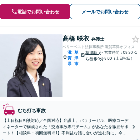
電話でお問い合わせ
メールでお問い合わせ
髙橋 咲衣
弁護士
ベリーベスト法律事務所 滋賀草津オフィス
滋
草
草津駅
か
営業時間：09:30~1
賀
津
|
8:00（土日祝日）
ら徒歩9分
県
市
むち打ち事故
【土日祝日相談対応／全国対応】弁護士、パラリーガル、医療コーデ
ィネーターで構成された「交通事故専門チーム」があなたを徹底サポ
ート！【相談料：初回無料※1】不利益な話し合いが進む前に、今す
ぐ相談！