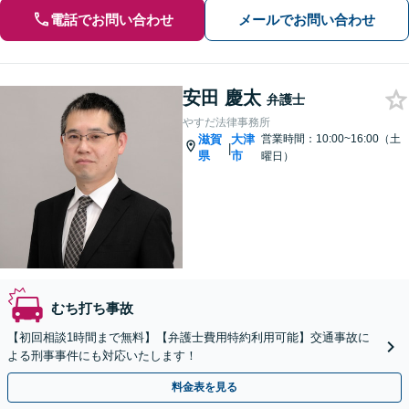
電話でお問い合わせ
メールでお問い合わせ
安田 慶太
弁護士
やすだ法律事務所
滋賀
大津
営業時間：10:00~16:00（土
|
県
市
曜日）
むち打ち事故
【初回相談1時間まで無料】【弁護士費用特約利用可能】交通事故に
よる刑事事件にも対応いたします！
料金表を見る