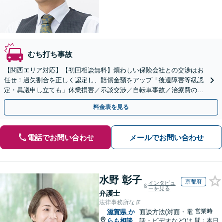
むち打ち事故
【関西エリア対応】【初回相談無料】煩わしい保険会社との交渉はお
任せ！過失割合を正しく認定し、賠償金額をアップ「後遺障害等級認
定・異議申し立ても」休業損害／示談交渉／自転車事故／治療費の打
ち切り／物損事故／死亡事故【休日・夜間相談可】
料金表を見る
電話でお問い合わせ
メールでお問い合わせ
水野 彰子
京都府
インタビュ
ーを見る
弁護士
法律事務所なぎ
営業時
滋賀県
か
面談方法(対面・電
らも相談
話・ビデオなど)は
間：本日