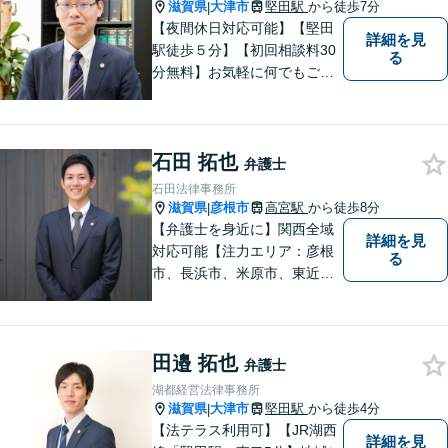
滋賀県
大津市
堅田駅
から徒歩7分
|
【夜間休日対応可能】【堅田
詳細を見
駅徒歩５分】【初回相談料30
る
分無料】お気軽に何でもご相
談ください。弁護士は、あな
たの味方です。
石田 拓也
弁護士
石田法律事務所
滋賀県
彦根市
高宮駅
から徒歩8分
|
【弁護士を身近に】関西全域
詳細を見
対応可能【注力エリア：彦根
る
市、長浜市、米原市、東近江
市、近江八幡市】日常で起こ
り得る法律問題の解決へ特
化。生まれ育った地元の皆さ
田邉 拓也
まに、不安を和らげベストな
弁護士
解決策を提供します「迅速丁
湖都経営法律事務所
寧」【無料相談有・駐車場完
滋賀県
大津市
堅田駅
から徒歩4分
|
備】【英語対応可】
【法テラス利用可】【JR湖西
詳細を見