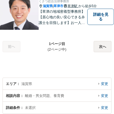
くさつ総合法律事務所
滋賀県
草津市
草津駅
から徒歩5分
|
【草津の地域密着型事務所】
詳細を見
【居心地の良い安心できる弁
る
護士を目指します】お一人お
ひとりに寄り添い、納得のい
く問題解決はもちろん、精神
面のサポートをいたします。
1ページ目
大規模事務所にはできないき
前へ
次へ
(2ページ中)
め細やかさが魅力。お気軽に
ご相談ください！
エリア
滋賀県
変更
相談内容
離婚・男女問題、養育費
変更
詳細条件
未選択
変更