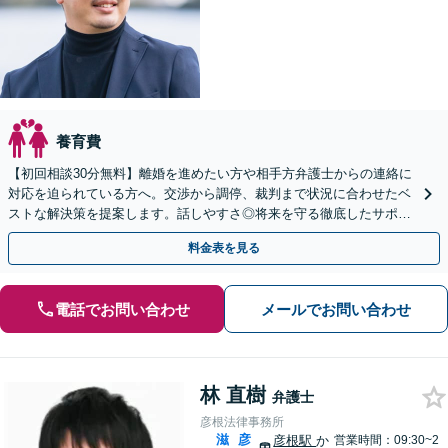
養育費
【初回相談30分無料】離婚を進めたい方や相手方弁護士からの連絡に
対応を迫られている方へ。交渉から調停、裁判まで状況に合わせたベ
ストな解決策を提案します。話しやすさ◎将来を守る徹底したサポー
トをいたします。【大津駅徒歩3分】
料金表を見る
電話でお問い合わせ
メールでお問い合わせ
林 直樹
弁護士
彦根法律事務所
滋
彦
彦根駅
か
営業時間：09:30~2