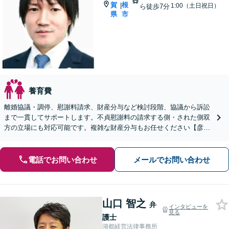
賀
根
|
1:00（土日祝日）
ら徒歩7分
県
市
養育費
離婚協議・調停、慰謝料請求、財産分与など検討段階、協議から訴訟
まで一貫してサポートします。不貞慰謝料の請求する側・された側双
方の立場にも対応可能です。複雑な財産分与もお任せください【彦根
駅7分】
電話でお問い合わせ
メールでお問い合わせ
山口 智之
弁
インタビューを
見る
護士
湖都経営法律事務所