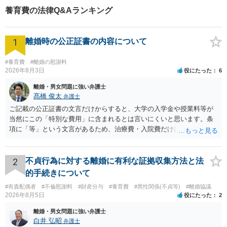
ていくのが原則です。現在の家計簿は、子どもの持病などで特別な医
養育費の法律Q&Aランキング
療費の支出など例外的事情がないかどうかを確認するためのもので
す。以上が分かっていると、何が重要で何が重要でないか理解できる
はずです。より詳しく知りたければ、一度弁護士の法律相談を受け
1
離婚時の公正証書の内容について
て、実際に計算式に当てはめていくらくらいに養育費が減額してしま
うのか確認してみることをおすすめします。
#養育費
#離婚の慰謝料
2026年8月3日
役にたった
6
離婚・男女問題に強い弁護士
髙橋 俊太
弁護士
ご記載の公正証書の文言だけからすると、大学の入学金や授業料等が
当然にこの「特別な費用」に含まれるとは言いにくいと思います。条
項に「等」という文言があるため、治療費・入院費だけに限定される
わけではありませんが、その前に「病気・事故に伴う費用」と明記さ
れていますので、通常は、病気や事故によって臨時に必要となった医
療費その他これに類する特別支出を念頭に置いた条項と読むのが自然
2
不貞行為に対する離婚に有利な証拠収集方法と法
です。したがって、大学の入学金、授業料、受験費用などの教育費に
的手続きについて
ついてまで、「この条項があるから当然に半額を請求できる」とまで
#有責配偶者
#不倫慰謝料
#財産分与
#養育費
#異性関係(不貞等)
#離婚協議
は言いにくいと思われます。なお、通常、大学進学費用をどこまで負
2026年8月5日
役にたった
2
担すべきかについては、離婚時の合意内容のほか、子どもの年齢、大
学進学についての父母の認識、父母の学歴・収入・資産状況、進学先
離婚・男女問題に強い弁護士
や費用などを踏まえて個別に検討することになります。公正証書の他
白井 弘昭
弁護士