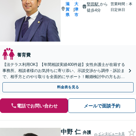
滋
大
堅田駅
から
営業時間：本
賀
津
|
日定休日
徒歩4分
県
市
養育費
【法テラス利用OK】【年間相談実績400件超】女性弁護士が在籍する
事務所。相談者様のお気持ちに寄り添い、示談交渉から調停・訴訟ま
で、相手方とのやり取りを全面的にサポート！離婚検討中の方もお気
軽にご相談ください【堅田駅4分】【無料駐車場あり】
料金表を見る
電話でお問い合わせ
メールで面談予約
中野 仁
弁護
インタビューを見