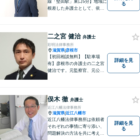
線「堅田駅」東口5分】地域に
る
根差した弁護士として、依頼
者の方に寄り添い、丁寧・親
切にお話を伺い、信頼関係を
築いていけるよう尽力いたし
二之宮 健治
ます。弁護士に依頼するのは
弁護士
敷居が高いとお考えの方も、
彩明法律事務所
まずは一度ご相談ください。
滋賀県
彦根市
|
【初回相談無料】【駐車場
詳細を見
有】彦根市の弁護士の二之宮
る
健治です。元監察官、元公務
員の経歴を活かし、皆様のト
ラブル解決をしっかりサポー
トいたします。
俣木 徹
弁護士
近江八幡法律事務所
滋賀県
近江八幡市
|
近江八幡法律事務所は依頼者
詳細を見
それぞれの事情に寄り添い、
る
問題解決の方法を共に考える