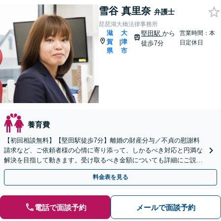
雪谷 真里奈
弁護士
琵琶湖大橋法律事務所
滋
大
堅田駅
から
営業時間：本
賀
津
|
日定休日
徒歩7分
県
市
養育費
【初回相談無料】【堅田駅徒歩7分】離婚の財産分与／不貞の慰謝料
請求など、ご依頼者様の心情に寄り添って、しかるべき対応と円満な
解決を目指して動きます。受け取るべき金額についても詳細にご説
明。お気軽にご相談ください。
料金表を見る
電話で面談予約
メールで面談予約