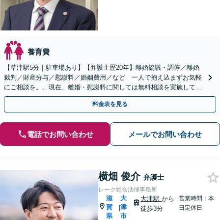
養育費
【草津駅5分｜駐車場あり】【弁護士歴20年】離婚協議・調停／離婚
裁判／財産分与／慰謝料／婚姻費用／など 一人で抱え込まずお気軽
にご相談を。。現在、離婚・慰謝料に関しては無料相談を実施してお
りませんのでご注意下さい。
料金表を見る
電話でお問い合わせ
メールでお問い合わせ
横畑 俊介
弁護士
レーク総合法律事務所
滋
大
大津駅
から
営業時間：本
賀
津
|
日定休日
徒歩3分
県
市