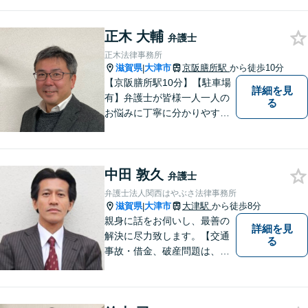
正木 大輔
弁護士
正木法律事務所
滋賀県
大津市
京阪膳所駅
から徒歩10分
|
【京阪膳所駅10分】【駐車場
詳細を見
有】弁護士が皆様一人一人の
る
お悩みに丁寧に分かりやすく
お応えいたします。専門家に
よる適切なアドバイスや手続
により、問題解決に向けて前
中田 敦久
進できることがございます。
弁護士
どうぞ当事務所にご相談くだ
弁護士法人関西はやぶさ法律事務所
さい。
滋賀県
大津市
大津駅
から徒歩8分
|
親身に話をお伺いし、最善の
詳細を見
解決に尽力致します。【交通
る
事故・借金、破産問題は、初
回相談料無料】【夜間相談可
（要事前予約）】【弁護士経
験２０年以上】【専用駐車場