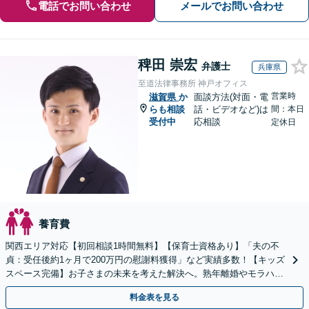
電話でお問い合わせ
メールでお問い合わせ
稗田 崇宏
弁護士
兵庫県
至道法律事務所 神戸オフィス
営業時
滋賀県
か
面談方法(対面・電
らも相談
話・ビデオなど)は
間：本日
受付中
応相談
定休日
養育費
関西エリア対応【初回相談1時間無料】【保育士資格あり】「夫の不
貞：受任後約1ヶ月で200万円の慰謝料獲得」など実績多数！【キッズ
スペース完備】お子さまの未来を考えた解決へ。熟年離婚やモラハラ
のご相談多数【Web面談・電話相談・夜間相談OK】
料金表を見る