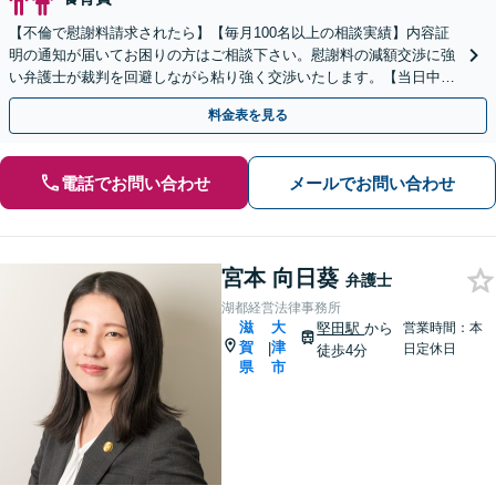
【不倫で慰謝料請求されたら】【毎月100名以上の相談実績】内容証
明の通知が届いてお困りの方はご相談下さい。慰謝料の減額交渉に強
い弁護士が裁判を回避しながら粘り強く交渉いたします。【当日中の
相談可(予約制)】【滋賀県全域対応】
料金表を見る
電話でお問い合わせ
メールでお問い合わせ
宮本 向日葵
弁護士
湖都経営法律事務所
滋
大
堅田駅
から
営業時間：本
賀
津
|
日定休日
徒歩4分
県
市