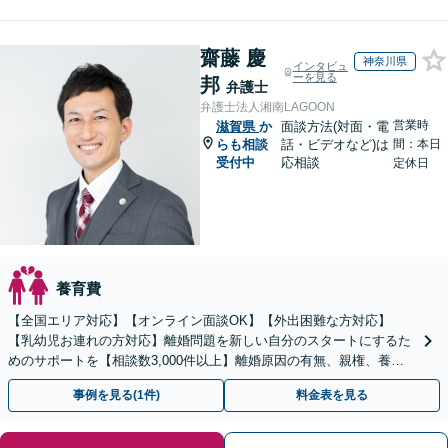
齋藤 慶
神奈川県
インタビュ
ーを見る
邦
弁護士
弁護士法人湘南LAGOON
営業時
滋賀県
か
面談方法(対面・電
らも相談
話・ビデオなど)は
間：本日
受付中
応相談
定休日
養育費
【全国エリア対応】【オンライン面談OK】【外出困難な方対応】
【乳幼児お連れの方対応】離婚問題を新しい自分のスタートにするた
めのサポートを【相談数3,000件以上】離婚原因の有無、親権、養育
費、財産分与、慰謝料請求【夜間・休日相談可】
事例を見る(1件)
料金表を見る