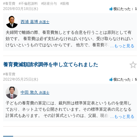
#養育費
#不倫慰謝料
#財産分与
#親権
2026年03月18日(水)
役にたった
1
西浦 嘉博
弁護士
夫婦間で離婚の際、養育費無しとする合意を行うことは原則として有
効です。 養育費は必ず支払わなければいけない、受け取らなければい
けないというものではないからです。 他方で、養育費不請求の合意を
行っていた場合でも、その後の事情の変化（未成年の子の成長に伴い
養育費が増加した等）により、養育費の請求が認められた裁判例は存
在します。 加えて、養育費無しの合意によって養育費自体の支払いは
養育費減額請求調停を申し立てられました
免れても、お子さんが相談者さんの子である事実は変わりませんの
#養育費
で、子から親権者である相談者さんに対して民法上の扶養料を請求さ
2022年05月25日(水)
役にたった
5
れる可能性にも留意ください。 民法第877条第1項は「直系血族及び兄
弟姉妹は、互いに扶養をする義務がある。」と規定しています。 上
中田 敦久
弁護士
記、ご参考ください。
子どもの養育費の算定には、裁判所は標準算定表というものを使用し
ており、ネット上でも公開されています。その標準算定表の元となる
計算式もあります。 その計算式というのは、父親、現在の妻、あなた
の前年分の年収、再婚相手との子どもの年齢、あなたの子どもの年齢
などにより、相当客観的に算出することが可能で、裁判所もあくまで
も、標準算定表やその元となる計算式のとおりに養育費を算出し決め