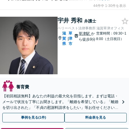
44件中 1-30件を表示
宇井 秀和
弁護士
ベリーベスト法律事務所 滋賀草津オフィス
滋
草
草津駅
か
営業時間：09:30~1
賀
津
|
8:00（土日祝日）
ら徒歩9分
県
市
養育費
【初回相談無料】あなたの利益の最大化を目指します。まずは電話・
メールで状況を丁寧にお聞きします。「離婚を希望している」「離婚
を切り出された」「不貞の慰謝料請求をしたい」等お任せください。
【リーズナブルな料金設定】
事例を見る(1件)
料金表を見る