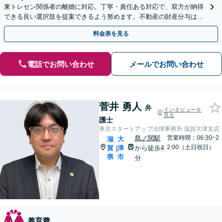
東トレセン関係者の離婚に対応。丁寧・責任ある対応で、双方が納得
できる良い選択肢を提案できるよう努めます。不動産の財産分与はお
任せ【予約で夜間・休日対応可】【駐車場あり】
料金表を見る
電話でお問い合わせ
メールでお問い合わせ
菅井 勇人
弁
インタビューを
見る
護士
東京スタートアップ法律事務所 滋賀大津支店
島ノ関駅
営業時間：06:30~2
滋
大
2:00（土日祝日）
賀
津
から徒歩4
|
県
市
分
養育費