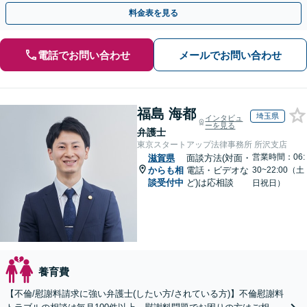
お気持ちに寄り添い、最後まで徹底サポート！
料金表を見る
電話でお問い合わせ
メールでお問い合わせ
福島 海都
埼玉県
インタビュ
ーを見る
弁護士
東京スタートアップ法律事務所 所沢支店
営業時間：06:
滋賀県
面談方法(対面・
からも相
電話・ビデオな
30~22:00（土
談受付中
ど)は応相談
日祝日）
養育費
【不倫/慰謝料請求に強い弁護士(したい方/されている方)】不倫慰謝料