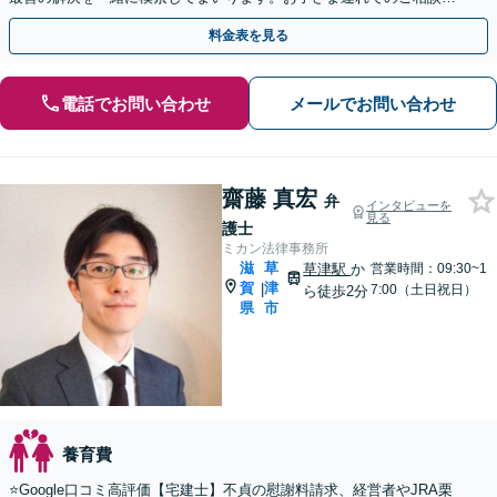
可能です【出張相談OK】【甲西駅1分】
料金表を見る
電話でお問い合わせ
メールでお問い合わせ
齋藤 真宏
弁
インタビューを
見る
護士
ミカン法律事務所
滋
草
草津駅
か
営業時間：09:30~1
賀
津
|
7:00（土日祝日）
ら徒歩2分
県
市
養育費
⭐️Google口コミ高評価【宅建士】不貞の慰謝料請求、経営者やJRA栗