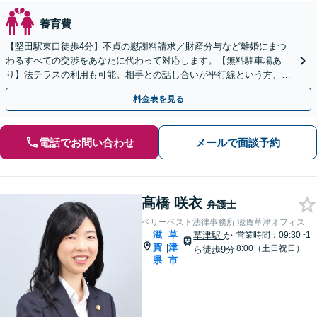
養育費
【堅田駅東口徒歩4分】不貞の慰謝料請求／財産分与など離婚にまつ
わるすべての交渉をあなたに代わって対応します。【無料駐車場あ
り】法テラスの利用も可能。相手との話し合いが平行線という方、一
度ご相談ください。
料金表を見る
電話でお問い合わせ
メールで面談予約
髙橋 咲衣
弁護士
ベリーベスト法律事務所 滋賀草津オフィス
滋
草
草津駅
か
営業時間：09:30~1
賀
津
|
8:00（土日祝日）
ら徒歩9分
県
市