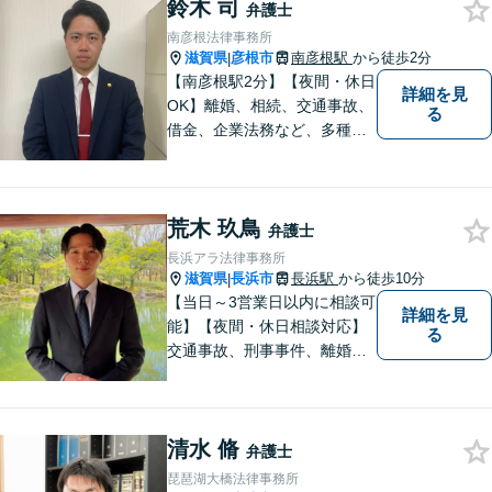
鈴木 司
あり】
弁護士
南彦根法律事務所
滋賀県
彦根市
南彦根駅
から徒歩2分
|
【南彦根駅2分】【夜間・休日
詳細を見
OK】離婚、相続、交通事故、
る
借金、企業法務など、多種多
様なご相談にお応えしており
ます。スピード感を持った対
応と密なコミュニケーション
荒木 玖鳥
をモットーに、皆様それぞれ
弁護士
に合った解決を図ってまいり
長浜アラ法律事務所
ます。お気軽にご相談くださ
滋賀県
長浜市
長浜駅
から徒歩10分
|
い。
【当日～3営業日以内に相談可
詳細を見
能】【夜間・休日相談対応】
る
交通事故、刑事事件、離婚・
男女問題に注力しておりま
す。まずはお気軽にご相談く
ださい。
清水 脩
弁護士
琵琶湖大橋法律事務所