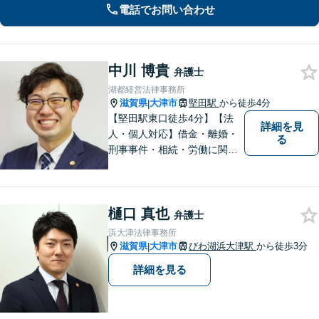
電話でお問い合わせ
中川 博貴
弁護士
湖都経営法律事務所
滋賀県
大津市
堅田駅
から徒歩4分
|
【堅田駅東口徒歩4分】【法
詳細を見
人・個人対応】借金・離婚・
る
刑事事件・相続・労働に関す
るトラブルはお任せくださ
い。顧問契約・企業法務全般
に対応。困りの際はぜひ一度
樋口 真也
お話をお聞かせください。
弁護士
【無料駐車場あり】
浜大津法律事務所
滋賀県
大津市
びわ湖浜大津駅
から徒歩3分
|
詳細を見る