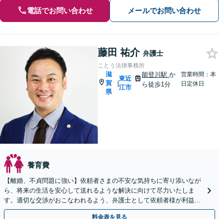
電話でお問い合わせ
メールでお問い合わせ
藤田 祐介
弁護士
ことう法律事務所
滋
能登川駅
か
営業時間：本
東近
賀
|
日定休日
ら徒歩1分
江市
県
養育費
【離婚、不貞問題に強い】依頼者さまの不安な気持ちに寄り添いなが
ら、将来の生活を安心して送れるような解決に向けて尽力いたしま
す。適切な交渉がおこなわれるよう、弁護士として依頼者様が利益を
最大限得ることができるようサポート【子連れ相談OK】
料金表を見る