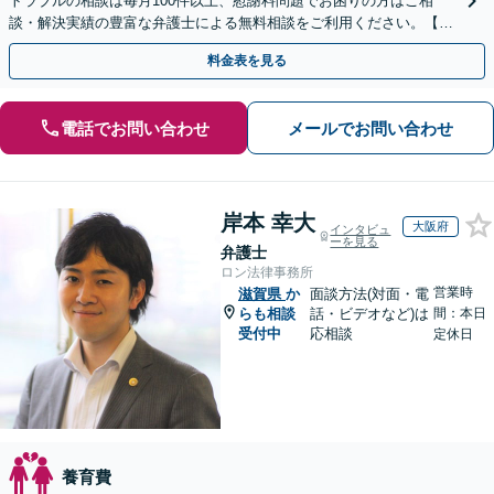
トラブルの相談は毎月100件以上、慰謝料問題でお困りの方はご相
談・解決実績の豊富な弁護士による無料相談をご利用ください。【不
倫相談は初回0円】【全国対応】
料金表を見る
電話でお問い合わせ
メールでお問い合わせ
岸本 幸大
大阪府
インタビュ
ーを見る
弁護士
ロン法律事務所
営業時
滋賀県
か
面談方法(対面・電
らも相談
話・ビデオなど)は
間：本日
受付中
応相談
定休日
養育費