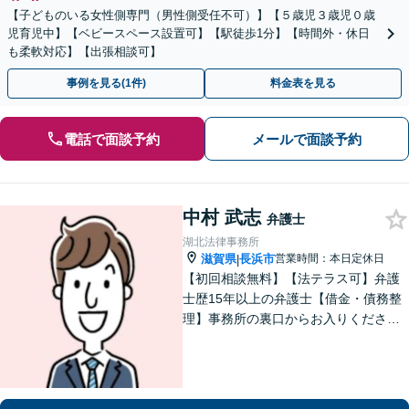
【子どものいる女性側専門（男性側受任不可）】【５歳児３歳児０歳
児育児中】【ベビースペース設置可】【駅徒歩1分】【時間外・休日
も柔軟対応】【出張相談可】
事例を見る(1件)
料金表を見る
電話で面談予約
メールで面談予約
中村 武志
弁護士
湖北法律事務所
滋賀県
長浜市
営業時間：本日定休日
|
【初回相談無料】【法テラス可】弁護
士歴15年以上の弁護士【借金・債務整
理】事務所の裏口からお入りくださ
い。個人・法人含め、最適な債務整理
を提案【長浜駅12分】