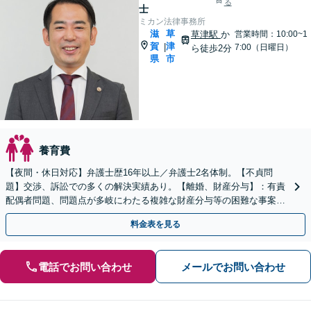
る
士
ミカン法律事務所
滋
草
草津駅
か
営業時間：10:00~1
賀
津
|
7:00（日曜日）
ら徒歩2分
県
市
養育費
【夜間・休日対応】弁護士歴16年以上／弁護士2名体制。【不貞問
題】交渉、訴訟での多くの解決実績あり。【離婚、財産分与】：有責
配偶者問題、問題点が多岐にわたる複雑な財産分与等の困難な事案も
解決実績あり【JR草津駅2分】
料金表を見る
電話でお問い合わせ
メールでお問い合わせ