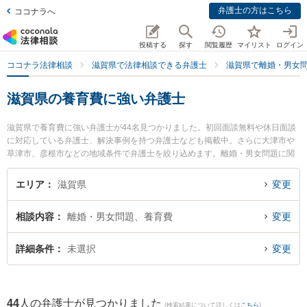
弁護士の方はこちら
ココナラへ
投稿する
探す
閲覧履歴
マイリスト
ログイン
ココナラ法律相談
滋賀県で法律相談できる弁護士
滋賀県で離婚・男女
滋賀県の養育費に強い弁護士
滋賀県で養育費に強い弁護士が44名見つかりました。初回面談無料や休日面談
に対応している弁護士、解決事例を持つ弁護士なども掲載中。さらに大津市や
草津市、彦根市などの地域条件で弁護士を絞り込めます。離婚・男女問題に関
係する財産分与や養育費、親権等の細かな分野での絞り込み検索もでき便利で
す。特にベリーベスト法律事務所 滋賀草津オフィスの宇井 秀和弁護士やことう
エリア
滋賀県
変更
法律事務所の藤田 祐介弁護士、湖南竜王法律事務所の勢川 琢也弁護士のプロフ
ィール情報や弁護士費用、強みなどが注目されています。『滋賀県で土日や夜
相談内容
離婚・男女問題、養育費
変更
間に発生した養育費のトラブルを今すぐに弁護士に相談したい』『養育費のト
ラブル解決の実績豊富な近くの弁護士を検索したい』『初回相談無料で養育費
を法律相談できる滋賀県内の弁護士に相談予約したい』などでお困りの相談者
詳細条件
未選択
変更
さんにおすすめです。
44
人の弁護士が見つかりました
(検索結果について詳しくは
こちら
)