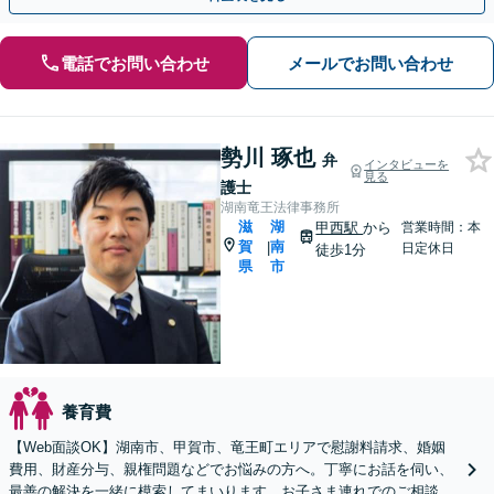
電話でお問い合わせ
メールでお問い合わせ
勢川 琢也
弁
インタビューを
見る
護士
湖南竜王法律事務所
滋
湖
甲西駅
から
営業時間：本
賀
南
|
日定休日
徒歩1分
県
市
養育費
【Web面談OK】湖南市、甲賀市、竜王町エリアで慰謝料請求、婚姻
費用、財産分与、親権問題などでお悩みの方へ。丁寧にお話を伺い、
最善の解決を一緒に模索してまいります。お子さま連れでのご相談も