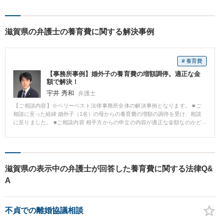
滋賀県の弁護士の養育費に関する解決事例
# 養育費
【事務所事例】婚外子の養育費の増額調停。適正な金
額で解決！
宇井 秀和
弁護士
【ご相談内容】※ベリーベスト法律事務所全体の解決事例となります。 ■ご
相談に至った経緯 婚外子（1名）の母からの養育費の増額の調停を受け、相談
に至りました。 ■ご相談内容 相手方からの申立の内容が適正な金額なのかど
うか、どのように交渉すればいいかということで、調停で対応するために受
任となりました。 ■ベリーベストの対応とその結果 先方の提示と従前の金額
は倍近くの差がありました。 確かに厳密に計算すると増額はあり得るところ
ですが、他方でこちら側にもあげられない事情（収入の面、現在婚姻中の妻
及び子らに支出する費用の面等）があり、それらの事情を調停時においては
滋賀県の表示中の弁護士が回答した養育費に関する法律Q&
主張しました。 無論子のために養育費は必要であることは間違いありません
A
が、それによってこちらの家庭までに影響が生じるようなことはあっては本
末転倒である旨、しっかり事情を伝えた結果、最終的には従前の金額よりの
内容にて調整ができた形になります。
不貞での離婚協議相談