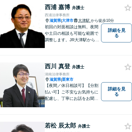
相談ください。
西浦 嘉博
弁護士
西浦法律事務所
滋賀県
大津市
大津駅
から徒歩10分
|
初回の対面相談は無料。夜間
詳細を見
や土日の相談も可能な範囲で
る
調整します。JR大津駅から徒
歩10分、京阪大津線上栄町駅
から徒歩4分、大津赤十字病院
の前になります。 【滋賀県２
西川 真登
位 弁護士ドットコムランキ
弁護士
ング（2024年7月-2026年7月
湖南法律事務所
現在）】
滋賀県
栗東市
|
【夜間／休日相談可】【分割
詳細を見
払い可】ご不安なお気持ちに
る
配慮し、丁寧にお話をお聞き
することを信条としていま
す。お悩みの方は、一度お問
い合わせください。
若松 辰太郎
弁護士