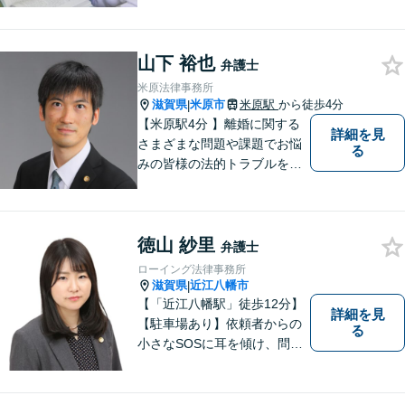
場所です。「弁護士に相談す
べき悩みなのかわからない
方」も、ぜひお気軽にご相談
ください。
山下 裕也
弁護士
米原法律事務所
滋賀県
米原市
米原駅
から徒歩4分
|
【米原駅4分 】離婚に関する
詳細を見
さまざまな問題や課題でお悩
る
みの皆様の法的トラブルを迅
速かつ親身にサポートいたし
ます。
徳山 紗里
弁護士
ローイング法律事務所
滋賀県
近江八幡市
|
【「近江八幡駅」徒歩12分】
詳細を見
【駐車場あり】依頼者からの
る
小さなSOSに耳を傾け、問題
解決に導くことが出来る、そ
んな弁護士でありたいと考え
ております。 ぜひ一度私にご