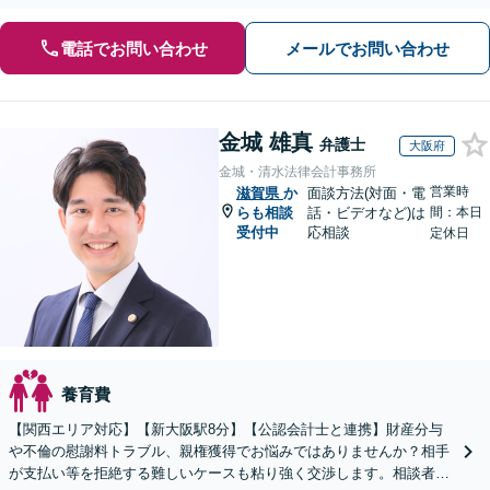
電話でお問い合わせ
メールでお問い合わせ
金城 雄真
弁護士
大阪府
金城・清水法律会計事務所
営業時
滋賀県
か
面談方法(対面・電
らも相談
話・ビデオなど)は
間：本日
受付中
応相談
定休日
養育費
【関西エリア対応】【新大阪駅8分】【公認会計士と連携】財産分与
や不倫の慰謝料トラブル、親権獲得でお悩みではありませんか？相手
が支払い等を拒絶する難しいケースも粘り強く交渉します。相談者の