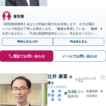
養育費
【初回相談無料】あなたの利益の最大化を目指します。まずは電話・
メールで状況を丁寧にお聞きします。「離婚を希望している」「離婚
を切り出された」「不貞の慰謝料請求をしたい」等お任せください。
【リーズナブルな料金設定】
事例を見る(1件)
料金表を見る
電話でお問い合わせ
メールでお問い合わせ
辻井 康喜
弁
インタビューを
見る
護士
大津法律事務所
滋
草
草津駅
から
営業時間：本
賀
津
|
日定休日
徒歩5分
県
市