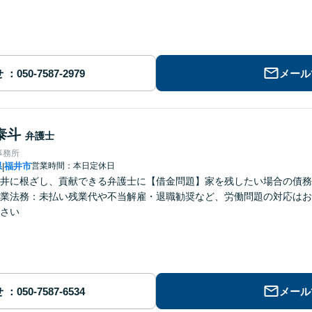
せ
メール
泰斗
弁護士
事務所
県
福井市
営業時間：本日定休日
|
井に根ざし、貢献できる弁護士に【借金問題】家を残したい場合の債務
業法務：未払い残業代や不当解雇・退職勧奨など、労働問題の対応はお
さい
せ
メール