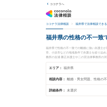
ココナラへ
ココナラ法律相談
福井県で法律相談できる
福井県の性格の不一致
福井県で性格の不一致での離婚に強い弁護士が
市、小浜市などの地域条件で弁護士を絞り込め
務所の吉浦 勝正弁護士や二の宮法律事務所の
す。『福井県で土日や夜間に発生した性格の不
したい』『初回相談無料で性格の不一致での離
エリア
福井県
相談内容
離婚・男女問題、性格の不
詳細条件
未選択