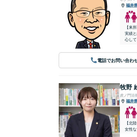
福井
【来所
実績と
心して
電話でお問い合わ
牧野 
虎ノ門法
福井
【北陸
女性な