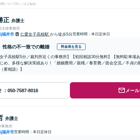
結果について詳しくは
こちら
)
勝正
弁護士
田法律事務所
県
福井市
仁愛女子高校駅
から徒歩5分
営業時間：本日定休日
|
性格の不一致での離婚
料金表を見る
女子高校駅5分／裁判所近くの事務所】【初回相談30分無料】【無料駐車場
じめ、多様な解決実績あり！「婚姻費用／親権／養育費／面会交流／不貞の
（要相談）】
せ
メール
哲
弁護士
律事務所
県
福井市
営業時間：本日定休日
|