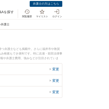
弁護士の方はこちら
&Aを探す
閲覧履歴
マイリスト
ログイン
い弁護士
持つ弁護士なども掲載中。さらに福井市や敦賀
込み検索もでき便利です。特に吉浦・前田法律事
情報や弁護士費用、強みなどが注目されていま
のトラブル解決の実績豊富な近くの弁護士を検索
んにおすすめです。
変更
変更
変更