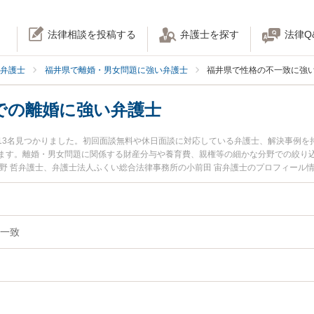
法律相談を投稿する
弁護士を探す
法律Q
弁護士
福井県で離婚・男女問題に強い弁護士
福井県で性格の不一致に強
での離婚に強い弁護士
13名見つかりました。初回面談無料や休日面談に対応している弁護士、解決事例を
ます。離婚・男女問題に関係する財産分与や養育費、親権等の細かな分野での絞り
河野 哲弁護士、弁護士法人ふくい総合法律事務所の小前田 宙弁護士のプロフィール
一致での離婚のトラブルを今すぐに弁護士に相談したい』『性格の不一致での離婚
婚を法律相談できる福井県内の弁護士に相談予約したい』などでお困りの相談者さ
一致