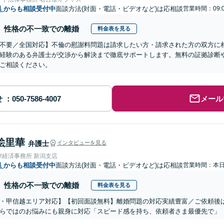
県
からも相談受付中
面談方法(対面・電話・ビデオなど)は応相談
営業時間：09:
性格の不一致での離婚
料金表を見る
不要／全国対応】不倫の慰謝料問題は請求したい方・請求された方の双方に
経験のある弁護士が交渉から解決まで徹底サポートします。無料の証拠診断
ご相談ください。
せ
メール
絵里華
弁護士
インタビューを見る
律経済事務所 新潟支店
県
からも相談受付中
面談方法(対面・電話・ビデオなど)は応相談
営業時間：本
性格の不一致での離婚
料金表を見る
・甲信越エリア対応】【初回面談無料】離婚問題の対応実績豊富／ご依頼後
らではのお悩みにも親身に対応「スピード感を持ち、依頼者さま最優先で」