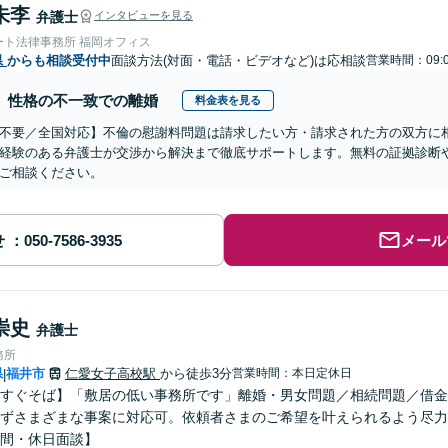
朱李
弁護士
インタビューを見る
ート法律事務所 福岡オフィス
県
からも相談受付中
面談方法(対面・電話・ビデオなど)は応相談
営業時間：09:
性格の不一致での離婚
料金表を見る
不要／全国対応】不倫の慰謝料問題は請求したい方・請求された方の双方に
経験のある弁護士が交渉から解決まで徹底サポートします。無料の証拠診断
ご相談ください。
せ
メール
崇史
弁護士
務所
県
福井市
仁愛女子高校駅
から徒歩3分
営業時間：本日定休日
|
すぐそば】「敷居の低い事務所です」離婚・男女問題／相続問題／借金
ずさまざまな事案に対応可。依頼者さまのご希望を叶えられるよう尽力
間・休日面談】