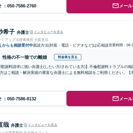
せ
メール
紗希子
弁護士
インタビューを見る
ートアップ法律事務所 大阪支店
県
からも相談受付中
面談方法(対面・電話・ビデオなど)は応相談
営業時間：06:
性格の不一致での離婚
料金表を見る
/慰謝料請求に強い弁護士(したい方/されている方)】不倫慰謝料トラブルの相
方はご相談・解決実績の豊富な弁護士による無料相談をご利用ください。【
せ
メール
直哉
弁護士
インタビューを見る
ート法律事務所 名古屋オフィス