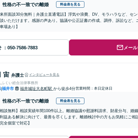
性格の不一致での離婚
料金表を見る
来所面談30分無料｜弁護士直通電話】浮気や浪費、DV、モラハラなど、セ
談いただけます。感謝の声あり。協議や公正証書の作成、調停、訴訟など、
車場あり】
せ
メール
 宙
弁護士
インタビューを見る
人ふくい総合法律事務所
県
福井市
福井城址大名町駅
から徒歩4分
営業時間：本日定休日
|
性格の不一致での離婚
料金表を見る
相談無料】相談実績年間100件以上。離婚協議や慰謝料請求、財産分与、婚
利益ある解決に向けて、最善を尽くします。離婚検討中の方もお気軽にご相
完全個室で対応】