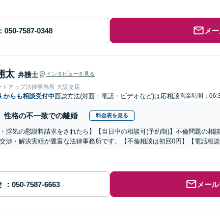
メー
翔太
弁護士
インタビューを見る
ートアップ法律事務所 大阪支店
県
からも相談受付中
面談方法(対面・電話・ビデオなど)は応相談
営業時間：06:
性格の不一致での離婚
料金表を見る
・浮気の慰謝料請求をされたら】【当日中の相談可(予約制)】不倫問題の相談
交渉・解決実績が豊富な法律事務所です。【不倫相談は初回0円】【電話相談
せ
メール