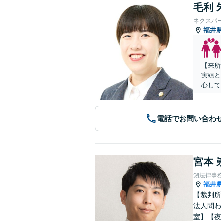
毛利 
ネクスパ
福井
【来所
実績と
心して
電話でお問い合わ
宮本 
剱法律事
福井
【裁判所
法人問わ
室】【夜