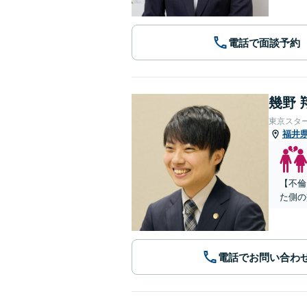
電話で面談予約
幾野 
東京スタ
福井
【不倫
た側の
電話でお問い合わ