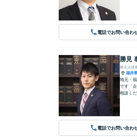
電話でお問い合わ
勝見 
勝見法律
福井
地元・福
です「企
相談くだ
電話でお問い合わ