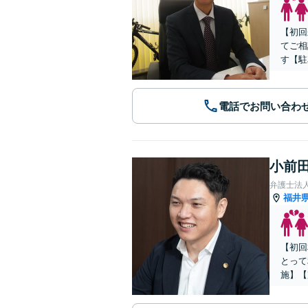
【初回
てご相
す【駐
電話でお問い合わ
小前田
弁護士法
福井
【初回
とって
施】【