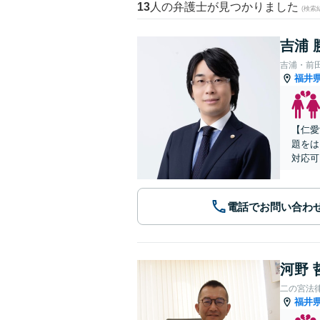
13
人の弁護士が見つかりました
(検索
吉浦 
吉浦・前
福井
【仁愛
題をは
対応可
電話でお問い合わ
河野 
二の宮法
福井