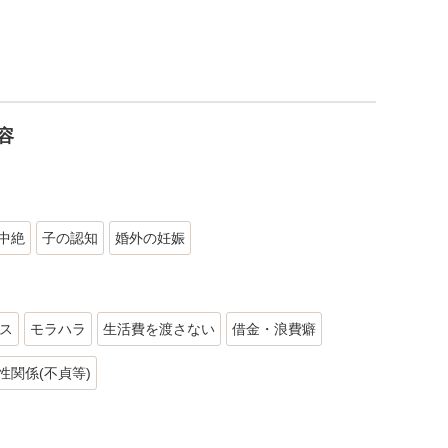
容
中絶
子の認知
婚外の妊娠
ス
モラハラ
生活費を渡さない
借金・浪費癖
性関係(不貞等)