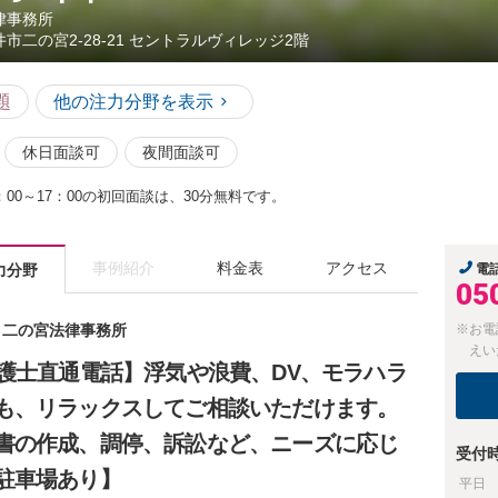
律事務所
井市二の宮2-28-21 セントラルヴィレッジ2階
題
他の注力分野を表示
休日面談可
夜間面談可
00～17：00の初回面談は、30分無料です。
事例紹介
料金表
アクセス
力分野
電
05
士 二の宮法律事務所
※お電
えい
弁護士直通電話】浮気や浪費、DV、モラハラ
も、リラックスしてご相談いただけます。
書の作成、調停、訴訟など、ニーズに応じ
受付
駐車場あり】
平日