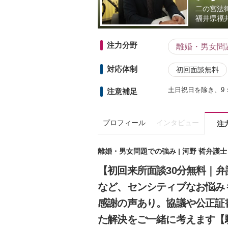
二の宮法
福井県
福
注力分野
離婚・男女問
対応体制
初回面談無料
土日祝日を除き、9：
注意補足
プロフィール
インタビュー
注
離婚・男女問題での強み | 河野 哲弁護
【初回来所面談30分無料｜
など、センシティブなお悩み
感謝の声あり。協議や公正証
た解決をご一緒に考えます【