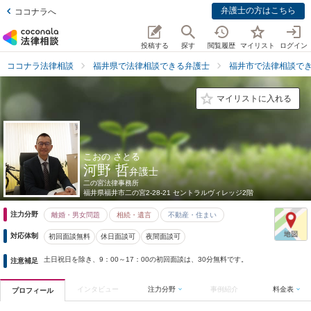
弁護士の方はこちら
ココナラへ
投稿する
探す
閲覧履歴
マイリスト
ログイン
ココナラ法律相談
福井県で法律相談できる弁護士
福井市で法律相談で
マイリストに入れる
こおの さとる
河野 哲
弁護士
二の宮法律事務所
福井県
福井市二の宮2-28-21 セントラルヴィレッジ2階
注力分野
離婚・男女問題
相続・遺言
不動産・住まい
対応体制
初回面談無料
休日面談可
夜間面談可
土日祝日を除き、9：00～17：00の初回面談は、30分無料です。
注意補足
インタビュー
注力分野
事例紹介
料金表
プロフィール