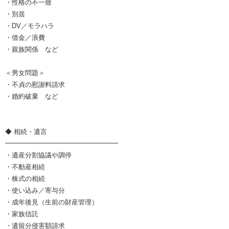
・性格の不一致
・別居
・DV／モラハラ
・借金／浪費
・親族関係 など
＜男女問題＞
・不貞の慰謝料請求
・婚約破棄 など
◆ 相続・遺言
━━━━━━━━━━━━━━━━━
・遺産分割協議や調停
・不動産相続
・株式の相続
・使い込み／寄与分
・成年後見（生前の財産管理）
・家族信託
・遺留分侵害額請求