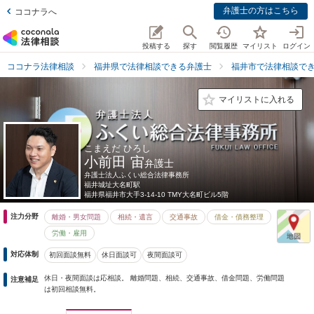
弁護士の方はこちら
ココナラへ
投稿する
探す
閲覧履歴
マイリスト
ログイン
ココナラ法律相談
福井県で法律相談できる弁護士
福井市で法律相談で
マイリストに入れる
こまえだ ひろし
小前田 宙
弁護士
弁護士法人ふくい総合法律事務所
福井城址大名町駅
福井県
福井市大手3-14-10 TMY大名町ビル5階
注力分野
離婚・男女問題
相続・遺言
交通事故
借金・債務整理
労働・雇用
対応体制
初回面談無料
休日面談可
夜間面談可
休日・夜間面談は応相談。 離婚問題、相続、交通事故、借金問題、労働問題
注意補足
は初回相談無料。