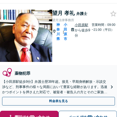
望月 孝礼
弁護士
望月法律事務所
神
小
小田原駅
営業時間：09:00
奈
田
~21:00（平日）
から徒歩9
|
川
原
分
県
市
薬物犯罪
【小田原駅徒歩9分】弁護士歴38年超。接見・早期身柄解放・示談交
渉など、刑事事件の様々な局面において豊富な経験があります。迅速
かつポイントを押さえた対応で、被疑者・被告人の方とそのご家族の
方をしっかりとサポート致します。まずはご相談下さい。
料金表を見る