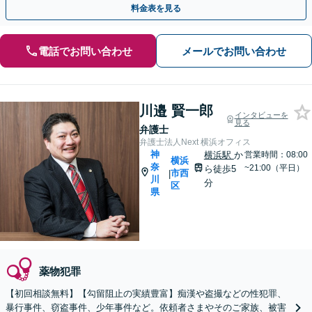
料金表を見る
電話でお問い合わせ
メールでお問い合わせ
川邉 賢一郎
インタビューを
見る
弁護士
弁護士法人Next 横浜オフィス
神
横浜駅
か
営業時間：08:00
横浜
奈
~21:00（平日）
ら徒歩5
市西
|
川
分
区
県
薬物犯罪
【初回相談無料】【勾留阻止の実績豊富】痴漢や盗撮などの性犯罪、
暴行事件、窃盗事件、少年事件など。依頼者さまやそのご家族、被害