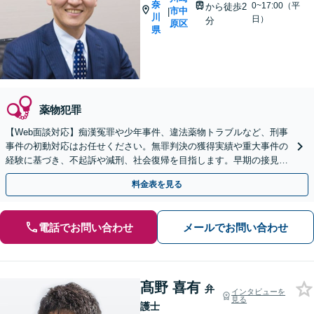
奈
0~17:00（平
から徒歩2
市中
|
川
日）
分
原区
県
薬物犯罪
【Web面談対応】痴漢冤罪や少年事件、違法薬物トラブルなど、刑事
事件の初動対応はお任せください。無罪判決の獲得実績や重大事件の
経験に基づき、不起訴や減刑、社会復帰を目指します。早期の接見が
運命を分けます。至急ご相談を。
料金表を見る
電話でお問い合わせ
メールでお問い合わせ
髙野 喜有
弁
インタビューを
見る
護士