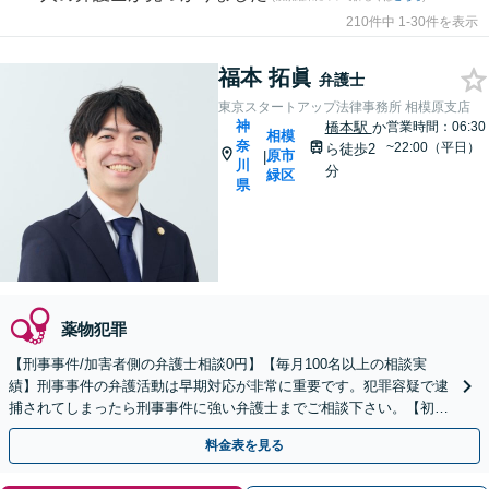
210件中 1-30件を表示
福本 拓眞
弁護士
東京スタートアップ法律事務所 相模原支店
神
橋本駅
か
営業時間：06:30
相模
奈
~22:00（平日）
ら徒歩2
原市
|
川
分
緑区
県
薬物犯罪
【刑事事件/加害者側の弁護士相談0円】【毎月100名以上の相談実
績】刑事事件の弁護活動は早期対応が非常に重要です。犯罪容疑で逮
捕されてしまったら刑事事件に強い弁護士までご相談下さい。【初回
相談０円(電話)】【加害者側の相談専門】
料金表を見る