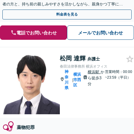
者の方と、持ち前の親しみやすさを活かしながら、親身かつ丁寧に向
き合い、迅速な解決を目指します【横浜駅徒歩5分】
料金表を見る
電話でお問い合わせ
メールでお問い合わせ
松岡 達輝
弁護士
春田法律事務所 横浜オフィス
神
横浜駅
か
営業時間：00:00
横浜
奈
~23:59（平日）
ら徒歩3
市西
|
川
分
区
県
薬物犯罪