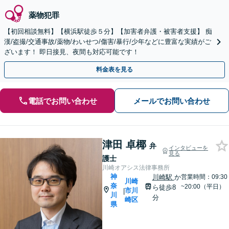
薬物犯罪
【初回相談無料】【横浜駅徒歩５分】【加害者弁護・被害者支援】 痴
漢/盗撮/交通事故/薬物/わいせつ/傷害/暴行/少年などに豊富な実績がご
ざいます！ 即日接見、夜間も対応可能です！
料金表を見る
電話でお問い合わせ
メールでお問い合わせ
津田 卓椰
弁
インタビューを
見る
護士
川崎オアシス法律事務所
神
川崎駅
か
営業時間：09:30
川崎
奈
~20:00（平日）
ら徒歩8
市川
|
川
分
崎区
県