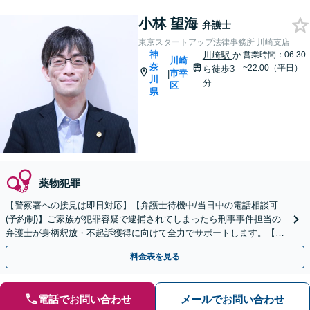
小林 望海
弁護士
東京スタートアップ法律事務所 川崎支店
神
川崎駅
か
営業時間：06:30
川崎
奈
~22:00（平日）
ら徒歩3
市幸
|
川
分
区
県
薬物犯罪
【警察署への接見は即日対応】【弁護士待機中/当日中の電話相談可
(予約制)】ご家族が犯罪容疑で逮捕されてしまったら刑事事件担当の
弁護士が身柄釈放・不起訴獲得に向けて全力でサポートします。【毎
月100名以上の相談実績】【神奈川県全域対応】
料金表を見る
電話でお問い合わせ
メールでお問い合わせ