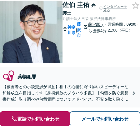
佐伯 圭佑
弁
インタビューを
見る
護士
弁護士法人日栄 藤沢法律事務所
藤
藤沢駅
か
営業時間：09:00~
神奈
沢
|
21:00（平日）
ら徒歩4分
川県
市
薬物犯罪
【被害者との示談交渉が得意】相手の心情に寄り添いスピーディーな
和解成立を目指します【身柄解放のノウハウ多数】【勾留を防ぐ意見
書作成】取り調べや勾留質問についてアドバイス。不安を取り除くた
めに見通しを丁寧に説明。逮捕された際はすぐにお電話を！
電話でお問い合わせ
メールでお問い合わせ