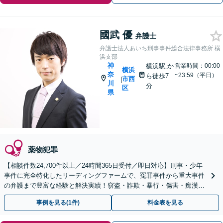
國武 優
弁護士
弁護士法人あいち刑事事件総合法律事務所 横
浜支部
神
横浜駅
か
営業時間：00:00
横浜
奈
~23:59（平日）
ら徒歩7
市西
|
川
分
区
県
薬物犯罪
【相談件数24,700件以上／24時間365日受付／即日対応】刑事・少年
事件に完全特化したリーディングファームで、冤罪事件から重大事件
の弁護まで豊富な経験と解決実績！窃盗・詐欺・暴行・傷害・痴漢・
盗撮・薬物犯罪など幅広い分野に対応可能です！
事例を見る(1件)
料金表を見る