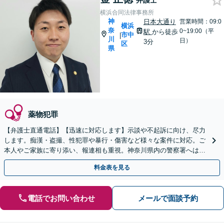
弁護士
横浜合同法律事務所
神
日本大通り
営業時間：09:0
横浜
奈
0~19:00（平
駅
から徒歩
市中
|
川
日）
3分
区
県
薬物犯罪
【弁護士直通電話】【迅速に対応します】示談や不起訴に向け、尽力
します。痴漢・盗撮、性犯罪や暴行・傷害など様々な案件に対応。ご
本人やご家族に寄り添い、報連相も重視。神奈川県内の警察署へは原
則当日に伺います！すぐにご相談を【休日・夜間相談可】
料金表を見る
電話でお問い合わせ
メールで面談予約