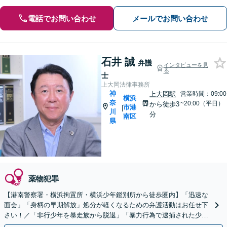
電話でお問い合わせ
メールでお問い合わせ
石井 誠
弁護
インタビューを見
る
士
上大岡法律事務所
神
上大岡駅
営業時間：09:00
横浜
奈
~20:00（平日）
から徒歩3
市港
|
川
分
南区
県
薬物犯罪
【港南警察署・横浜拘置所・横浜少年鑑別所から徒歩圏内】「迅速な
面会」「身柄の早期解放」処分が軽くなるための弁護活動はお任せ下
さい！／「非行少年を暴走族から脱退」「暴力行為で逮捕された少年
を正常な方向へ」少年事件の実績多数【休日夜間相談可】