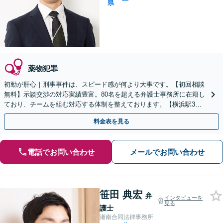
県
薬物犯罪
初動が肝心｜刑事事件は、スピード感が何より大事です。【初回相談
無料】示談交渉の対応実績豊富。80名を超える弁護士事務所に在籍し
ており、チームを組む対応する体制を整えております。【横浜駅3
分】
料金表を見る
電話でお問い合わせ
メールでお問い合わせ
笹田 典宏
弁
インタビューを
見る
護士
湘南合同法律事務所