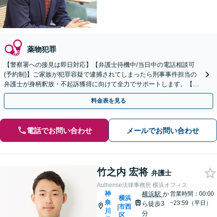
薬物犯罪
【警察署への接見は即日対応】【弁護士待機中/当日中の電話相談可
(予約制)】ご家族が犯罪容疑で逮捕されてしまったら刑事事件担当の
弁護士が身柄釈放・不起訴獲得に向けて全力でサポートします。【毎
月100名以上の相談実績】【神奈川県全域対応】
料金表を見る
電話でお問い合わせ
メールでお問い合わせ
竹之内 宏将
弁護士
Authense法律事務所 横浜オフィス
神
横浜駅
か
営業時間：00:00
横浜
奈
~23:59（平日）
ら徒歩3
市西
|
川
分
区