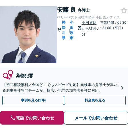
安藤 良
弁護士
ベリーベスト法律事務所 小田原オフィス
神
小
小田原駅
営業時間：09:30
奈
田
~21:00（平日）
から徒歩3
|
川
原
分
県
市
薬物犯罪
【初回相談無料／全国どこでもスピード対応】元検事の弁護士が率い
る刑事事件専門チームが、幅広い犯罪の加害者弁護に対応。
事例を見る(1件)
料金表を見る
電話でお問い合わせ
メールでお問い合わせ