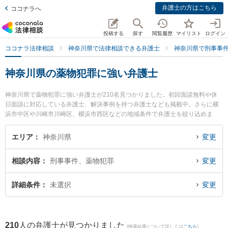
弁護士の方はこちら
ココナラへ
投稿する
探す
閲覧履歴
マイリスト
ログイン
ココナラ法律相談
神奈川県で法律相談できる弁護士
神奈川県で刑事事
神奈川県の薬物犯罪に強い弁護士
神奈川県で薬物犯罪に強い弁護士が210名見つかりました。初回面談無料や休
日面談に対応している弁護士、解決事例を持つ弁護士なども掲載中。さらに横
浜市中区や川崎市川崎区、横浜市西区などの地域条件で弁護士を絞り込めま
す。刑事事件に関係する加害者側や少年犯罪、再犯・前科あり等の細かな分野
での絞り込み検索もでき便利です。特に東京スタートアップ法律事務所 相模原
エリア
神奈川県
変更
支店の福本 拓眞弁護士やベリーベスト法律事務所 川崎オフィスの椎名 英之弁
護士、横浜綜合法律事務所の細淵 拓弁護士のプロフィール情報や弁護士費用、
相談内容
刑事事件、薬物犯罪
変更
強みなどが注目されています。『神奈川県で土日や夜間に発生した薬物犯罪の
トラブルを今すぐに弁護士に相談したい』『薬物犯罪のトラブル解決の実績豊
富な近くの弁護士を検索したい』『初回相談無料で薬物犯罪を法律相談できる
詳細条件
未選択
変更
神奈川県内の弁護士に相談予約したい』などでお困りの相談者さんにおすすめ
です。
210
人の弁護士が見つかりました
(検索結果について詳しくは
こちら
)