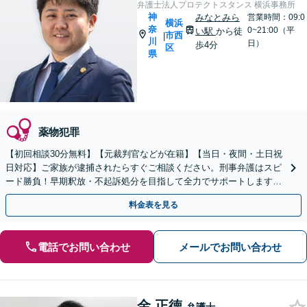
弁護士法人プロテクトスタンス 横浜事務所
神
みなとみら
営業時間：09:0
横浜
奈
0~21:00（平
い駅
から徒
市西
|
川
日）
歩4分
区
県
薬物犯罪
【初回相談30分無料】【元裁判官などが在籍】【当日・夜間・土日祝
日対応】ご家族が逮捕されたらすぐご相談ください。刑事弁護はスピ
ード勝負！早期釈放・不起訴処分を目指して全力でサポートします。
【スピード対応】
料金表を見る
電話でお問い合わせ
メールでお問い合わせ
金 正徳