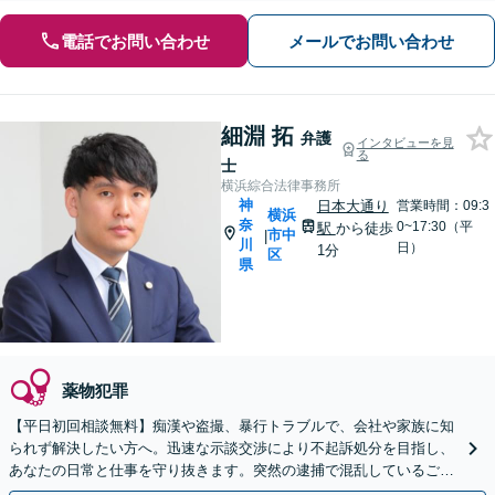
電話でお問い合わせ
メールでお問い合わせ
細淵 拓
弁護
インタビューを見
る
士
横浜綜合法律事務所
神
日本大通り
営業時間：09:3
横浜
奈
0~17:30（平
駅
から徒歩
市中
|
川
日）
1分
区
県
薬物犯罪
【平日初回相談無料】痴漢や盗撮、暴行トラブルで、会社や家族に知
られず解決したい方へ。迅速な示談交渉により不起訴処分を目指し、
あなたの日常と仕事を守り抜きます。突然の逮捕で混乱しているご家
族からのご相談も対応可能です。