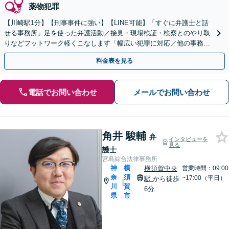
薬物犯罪
【川崎駅1分】【刑事事件に強い】【LINE可能】「すぐに弁護士と話
せる事務所」足を使った弁護活動／接見・現場検証・検察とのやり取
りなどフットワーク軽くこなします「幅広い犯罪に対応／他の事務所
で断られた事件もご相談を」【休日・夜間相談可】
料金表を見る
電話でお問い合わせ
メールでお問い合わせ
角井 駿輔
弁
インタビューを
見る
護士
宮島綜合法律事務所
神
横
横須賀中央
営業時間：09:00
奈
須
~17:00（平日）
駅
から徒歩
|
川
賀
6分
県
市