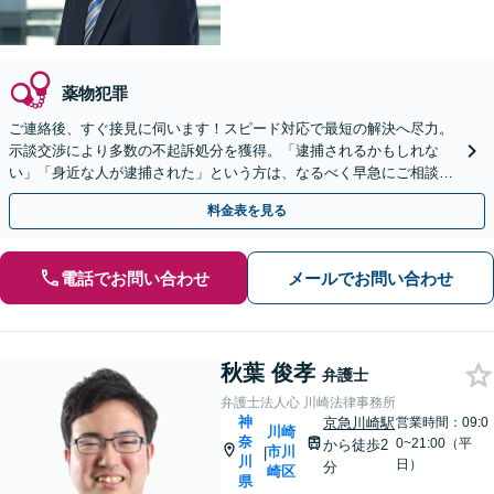
薬物犯罪
ご連絡後、すぐ接見に伺います！スピード対応で最短の解決へ尽力。
示談交渉により多数の不起訴処分を獲得。「逮捕されるかもしれな
い」「身近な人が逮捕された」という方は、なるべく早急にご相談く
ださい【完全個室】【休日・夜間対応】【横浜駅8分】
料金表を見る
電話でお問い合わせ
メールでお問い合わせ
秋葉 俊孝
弁護士
弁護士法人心 川崎法律事務所
神
京急川崎駅
営業時間：09:0
川崎
奈
0~21:00（平
から徒歩2
市川
|
川
日）
分
崎区
県