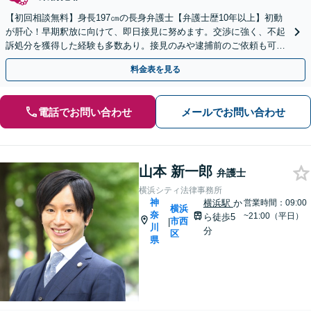
【初回相談無料】身長197㎝の長身弁護士【弁護士歴10年以上】初動
が肝心！早期釈放に向けて、即日接見に努めます。交渉に強く、不起
訴処分を獲得した経験も多数あり。接見のみや逮捕前のご依頼も可能
です【夜間・休日面談】【電話相談】【横浜駅7分】
料金表を見る
電話でお問い合わせ
メールでお問い合わせ
山本 新一郎
弁護士
横浜シティ法律事務所
神
横浜駅
か
営業時間：09:00
横浜
奈
~21:00（平日）
ら徒歩5
市西
|
川
分
区
県