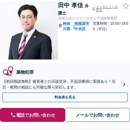
田中 孝佳
弁
インタビューを
見る
護士
弁護士法人フォースクエア法律事務所
神奈
相模原市
営業時間：10:00~18:0
|
川県
中央区
0（平日）
薬物犯罪
【初回相談無料】被害者との示談交渉，不起訴獲得に実績あり！当
日・夜間の相談にも可能な限り対応します。
料金表を見る
電話でお問い合わせ
メールでお問い合わせ