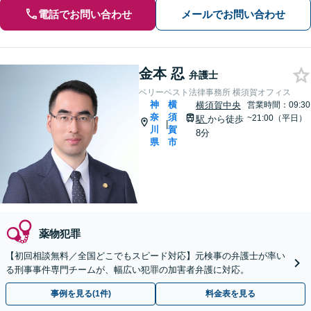
電話でお問い合わせ
メールでお問い合わせ
金本 忍
弁護士
ベリーベスト法律事務所 横須賀オフィス
神
横
横須賀中央
営業時間：09:30
奈
須
~21:00（平日）
駅
から徒歩
|
川
賀
8分
県
市
薬物犯罪
【初回相談無料／全国どこでもスピード対応】元検事の弁護士が率い
る刑事事件専門チームが、幅広い犯罪の加害者弁護に対応。
事例を見る(1件)
料金表を見る