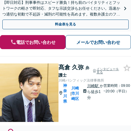
【即日対応】刑事事件はスピード勝負！持ち前のバイタリティとフッ
トワークの軽さで即対応、タフな示談交渉もお任せください。迅速か
つ適切な初動で不起訴・減刑の可能性を高めます。複数弁護士のフォ
ロー体制。家族・職場へも配慮します。【川崎駅徒歩1分】
料金表を見る
電話でお問い合わせ
メールでお問い合わせ
髙倉 久弥
弁
インタビューを
見る
護士
川崎パシフィック法律事務所
神
川崎駅
か
営業時間：09:00
川崎
奈
~20:00（平日）
ら徒歩1
市川
|
川
分
崎区
県