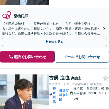
薬物犯罪
【初回相談無料】「ご家族が逮捕された」「在宅で捜査を受けてい
る」場合は速やかにご相談ください！痴漢・盗撮・窃盗・薬物犯罪・
暴行など。迅速な身柄解放・不起訴処分を目指し、早期社会復帰を粘
り強くサポート。【川崎駅8分】【休日・夜間相談OK】
料金表を見る
電話でお問い合わせ
メールでお問い合わせ
古俣 進也
弁護士
東京スタートアップ法律事務所 横浜支店
神
横浜駅
営業時間：06:30
横浜市
奈
~22:00（平日）
から徒歩
神奈川
|
川
5分
区
県