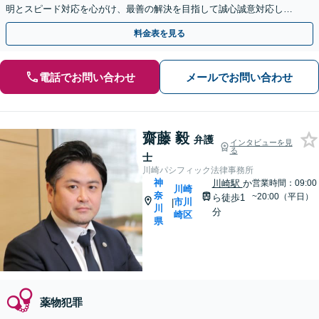
明とスピード対応を心がけ、最善の解決を目指して誠心誠意対応しま
す【土日・夜間面談OK】【オンライン相談可】
料金表を見る
電話でお問い合わせ
メールでお問い合わせ
齋藤 毅
弁護
インタビューを見
る
士
川崎パシフィック法律事務所
神
川崎駅
か
営業時間：09:00
川崎
奈
~20:00（平日）
ら徒歩1
市川
|
川
分
崎区
県
薬物犯罪