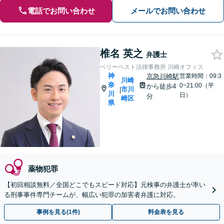
電話でお問い合わせ
メールでお問い合わせ
椎名 英之
弁護士
ベリーベスト法律事務所 川崎オフィス
神
京急川崎駅
営業時間：09:3
川崎
奈
0~21:00（平
から徒歩4
市川
|
川
日）
分
崎区
県
薬物犯罪
【初回相談無料／全国どこでもスピード対応】元検事の弁護士が率い
る刑事事件専門チームが、幅広い犯罪の加害者弁護に対応。
事例を見る(1件)
料金表を見る