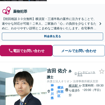
薬物犯罪
【初回相談３０分無料】横須賀・三浦半島の案件に注力することで、
速やかな対応が可能！ご本人、ご家族の「心」の負担を少なくするた
めに、わかりやすい説明とこまめなご連絡をいたします。在宅事件で
も「油断禁物」です【横須賀中央駅6分】
料金表を見る
電話でお問い合わせ
メールでお問い合わせ
吉田 佑介
弁
インタビューを
見る
護士
弁護士法人オリオン 法律事務所横浜支部
神
横浜駅
か
営業時間：09:30
横浜
奈
~20:00（平日）
ら徒歩5
市西
|
川
分
区
県