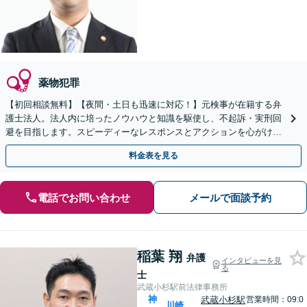
薬物犯罪
【初回相談無料】【夜間・土日も迅速に対応！】元検事が在籍する弁
護士法人。法人内に培ったノウハウと知識を駆使し、不起訴・実刑回
避を目指します。スピーディーなレスポンスとアクションを心がけ、
最善の解決を目指します【電話相談可】
料金表を見る
電話でお問い合わせ
メールで面談予約
稲葉 翔
弁護
インタビューを見
る
士
武蔵小杉駅前法律事務所
神
武蔵小杉駅
営業時間：09:0
川崎