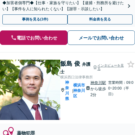
◆加害者側専門◆【仕事・家族を守りたい】【逮捕・刑務所を避けた
い】【事件を人に知られたくない】【謝罪・示談したい】
事例を見る(3件)
料金表を見る
電話でお問い合わせ
メールでお問い合わせ
飯島 俊
弁護
インタビューを見
る
士
横浜西口法律事務所
神
神奈川駅
営業時間：09:0
横浜市
奈
0~20:00（平
から徒歩
神奈川
|
川
日）
2分
区
県
薬物犯罪