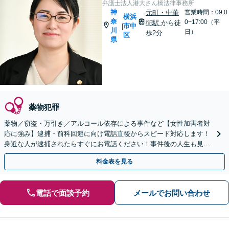
弁護士法人港大さん橋法律事務所
神
元町・中華
営業時間：09:0
横浜
奈
0~17:00（平
街駅
から徒
市中
|
川
日）
歩2分
区
県
薬物犯罪
薬物／窃盗・万引き／アルコール依存による事件など【女性加害者対
応に強み】逮捕・前科回避に向け電話直後からスピード対応します！
身近な人が逮捕されたらすぐにお電話ください！事件後の人生も見据
えた依存症回復支援にも注力。【元町・中華街駅2分】
料金表を見る
電話で面談予約
メールでお問い合わせ