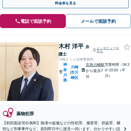
料金表を見る
電話で面談予約
メールで面談予約
木村 洋平
弁
インタビューを
見る
護士
川崎さくら法律事務所
神
京急川崎駅
営業時間：08:3
川崎
奈
0~20:00（平
から徒歩7
市川
|
川
日）
分
崎区
県
薬物犯罪
【初回面談30分無料】痴漢や盗撮などの性犯罪、傷害罪、窃盗罪、横
領など刑事事件など。原則即日中に接見へ伺います。分かりやすい説