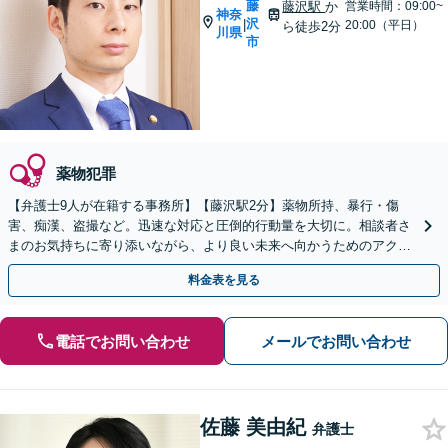
藤
藤沢駅
か
営業時間：09:00~
神奈
沢
|
20:00（平日）
ら徒歩2分
川県
市
薬物犯罪
【弁護士9人が在籍する事務所】【藤沢駅2分】薬物所持、暴行・傷
害、痴漢、盗撮など。迅速な対応と圧倒的行動量を大切に。相談者さ
まのお気持ちに寄り添いながら、より良い未来へ向かうためのアクシ
ョンを着実に行います
料金表を見る
電話でお問い合わせ
メールでお問い合わせ
佐藤 美由紀
弁護士